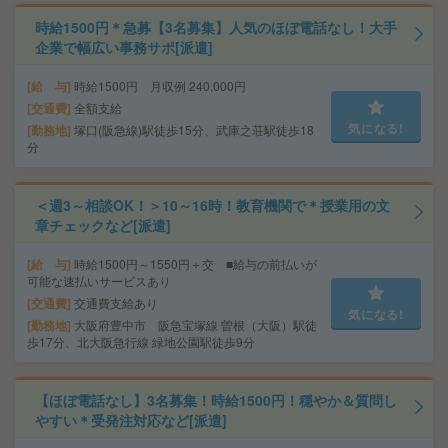
時給1500円＊急募【3名募集】人気のほぼ電話なし！大手
企業で幅広い事務サポ[派遣]
給 与
時給1500円 月収例 240,000円
交通費
全額支給
気になる!
勤務地
塚口(阪急線)駅徒歩15分、武庫之荘駅徒歩18
分
＜週3～相談OK！＞10～16時！教育機関で＊授業用の文
章チェックなど[派遣]
給 与
時給1500円～1550円＋交 ■給与の前払いが
可能な速払いサービスあり
交通費
交通費支給あり
気になる!
勤務地
大阪府豊中市 阪急宝塚線 曽根（大阪）駅徒
歩17分、北大阪急行線 緑地公園駅徒歩9分
【ほぼ電話なし】3名募集！時給1500円！穏やか＆質問し
やすい＊受発注対応など[派遣]