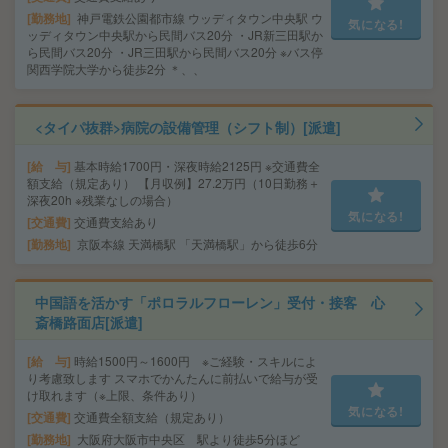
勤務地
神戸電鉄公園都市線 ウッディタウン中央駅 ウ
気になる!
ッディタウン中央駅から民間バス20分 ・JR新三田駅か
ら民間バス20分 ・JR三田駅から民間バス20分 ※バス停
関西学院大学から徒歩2分 ＊、、
<タイパ抜群>病院の設備管理（シフト制）[派遣]
給 与
基本時給1700円・深夜時給2125円 ※交通費全
額支給（規定あり） 【月収例】27.2万円（10日勤務＋
深夜20h ※残業なしの場合）
気になる!
交通費
交通費支給あり
勤務地
京阪本線 天満橋駅 「天満橋駅」から徒歩6分
中国語を活かす「ポロラルフローレン」受付・接客 心
斎橋路面店[派遣]
給 与
時給1500円～1600円 ※ご経験・スキルによ
り考慮致します スマホでかんたんに前払いで給与が受
け取れます（※上限、条件あり）
気になる!
交通費
交通費全額支給（規定あり）
勤務地
大阪府大阪市中央区 駅より徒歩5分ほど