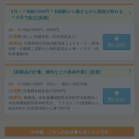
8月～＊時給1600円＊未経験から働きながら資格が取れる
＊大手で組立[派遣]
給 与
時給1600円～2000円
交通費
嬉しい全額支給（社内規定あり）
勤務地
兵庫県明石市魚住町清水１１０６－４：JR魚
気になる!
住駅・山陽東二見駅から無料送迎あり/車・バイク・自
転車通勤OK
【紙製品の計量、梱包などの単純作業】[派遣]
給 与
時給1250円 日払い・週払い対応可能
交通費
交通費全額支給(13000円)
勤務地
勤務地／奈良県磯城郡田原本町宮古勤務地／
気になる!
奈良県磯城郡田原本町宮古 、アクセス／(1)黒田駅から
徒歩約8分 (2)田原本駅から車で約7分
その他、こちらのお仕事もオススメです