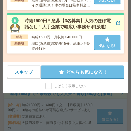
イク通勤OK！ 車の場合は駐車料金か
給 与
時給1730円＋交 ■給与の前払いが可能な速
かります
払いサービスあり
交通費
交通費支給あり
時給1500円＊急募【3名募集】人気のほぼ電
気になる!
勤務地
大阪府大阪市北区 大阪メトロ四つ橋線 西梅
話なし！大手企業で幅広い事務サポ[派遣]
田駅徒歩4分、大阪環状線 大阪駅徒歩7分
時給1500円 月収例 240,000円
給与
塚口(阪急線)駅徒歩15分、武庫之荘駅
勤務地
気になる!
座り仕事！高時給！土日休み！日勤のお仕事！半導体の
徒歩18分
製造[派遣]
給 与
時給1300円
交通費
交通費支給有り
スキップ
どちらも気になる！
気になる!
勤務地
伊丹駅～徒歩7分
しばらく表示しない
基本16時まで＊未経験でも大丈夫＊書類作成など[派遣]
給 与
時給1300円～1400円＋交 【月収例】169,0
00円～ ■給与の前払いが可能な速払いサービスあり
交通費
交通費支給あり
気になる!
勤務地
大阪府和泉市 南海泉北線 和泉中央駅バス5
分