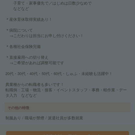
子育て・家事優先で／はじめは日数少なめで
などなど
＊産休育休取得実績あり！
＊病院について
→こだわりは担当にお申し付けください！
＊各種社会保険完備
＊直接雇用への切り替え
→ご希望があれば調整可能です
20代・30代・40代・50代・60代・しゅふ・未経験も活躍中！
異業種からの転職者も多いです！
転職例：工場・物流・接客・イベントスタッフ・事務・軽作業・デー
タ入力 などなど
その他の特徴
制服あり / 職場が禁煙 / 派遣社員が多数就業