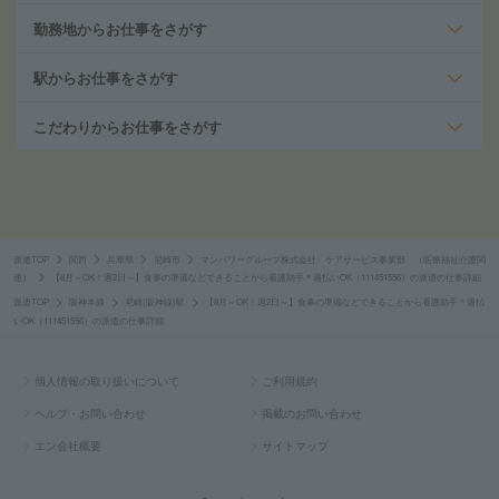
勤務地からお仕事をさがす
駅からお仕事をさがす
こだわりからお仕事をさがす
派遣TOP
関西
兵庫県
尼崎市
マンパワーグループ株式会社 ケアサービス事業部 （医療福祉介護関
連）
【8月～OK！週2日～】食事の準備などできることから看護助手＊週払いOK（111451556）の派遣の仕事詳細
派遣TOP
阪神本線
尼崎(阪神線)駅
【8月～OK！週2日～】食事の準備などできることから看護助手＊週払
いOK（111451556）の派遣の仕事詳細
個人情報の取り扱いについて
ご利用規約
ヘルプ・お問い合わせ
掲載のお問い合わせ
エン会社概要
サイトマップ