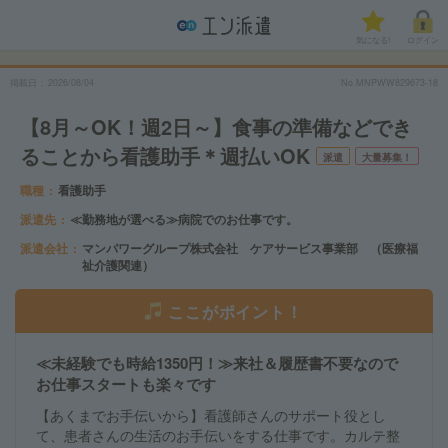
気になる!
ログイン
掲載日
2026/08/04
No.MNPWW829673-18
【8月～OK！週2日～】食事の準備などでき
ることから看護助手＊週払いOK
派遣
大量募集！
職種
看護助手
派遣先
≪勤務地が選べる≫病院でのお仕事です。
派遣会社
マンパワーグループ株式会社 ケアサービス事業部 （医療福
祉介護関連）
ここがポイント！
≪未経験でも時給1350円！≫来社＆履歴書不要なので
お仕事スタートも楽々です
【あくまでお手伝いから】看護師さんのサポート役とし
て、患者さんの生活のお手伝いをする仕事です。カルテ整