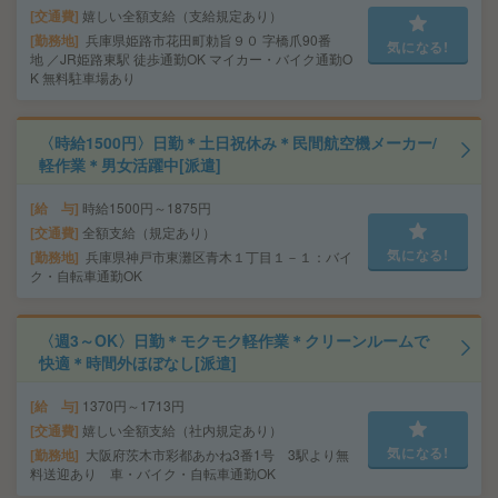
交通費
嬉しい全額支給（支給規定あり）
勤務地
兵庫県姫路市花田町勅旨９０ 字橋爪90番
気になる!
地 ／JR姫路東駅 徒歩通勤OK マイカー・バイク通勤O
K 無料駐車場あり
〈時給1500円〉日勤＊土日祝休み＊民間航空機メーカー/
軽作業＊男女活躍中[派遣]
給 与
時給1500円～1875円
交通費
全額支給（規定あり）
気になる!
勤務地
兵庫県神戸市東灘区青木１丁目１－１：バイ
ク・自転車通勤OK
〈週3～OK〉日勤＊モクモク軽作業＊クリーンルームで
快適＊時間外ほぼなし[派遣]
給 与
1370円～1713円
交通費
嬉しい全額支給（社内規定あり）
気になる!
勤務地
大阪府茨木市彩都あかね3番1号 3駅より無
料送迎あり 車・バイク・自転車通勤OK