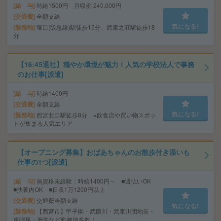
給 与
時給1500円 月収例 240,000円
交通費
全額支給
気になる!
勤務地
塚口(阪急線)駅徒歩15分、武庫之荘駅徒歩18
分
【16:45退社】穏やか環境が魅力！人気の学校法人で事務
のお仕事[派遣]
給 与
時給1400円
交通費
全額支給
気になる!
勤務地
西宮北口駅徒歩8分 ※飲食店や買い物スポッ
トが集まる人気エリア
【オープニング募集】おばあちゃんのお散歩付き添いも
仕事の1つ[派遣]
給 与
無資格未経験：時給1400円～ ■週払いOK
■扶養内OK ■日収1万1200円以上
交通費
交通費全額支給
気になる!
勤務地
【西宮市】甲子園・武庫川・武庫川団地前・
東鳴尾・洲先など勤務地多数！