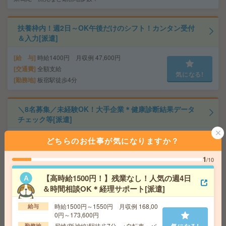
扶養枠内！週2日～OK午後だけのシフト！カンタン受付
＆入力[派遣]
給 与
時給1400円 月収例 47,600円
交通費
全額支給
気になる!
勤務地
板宿駅徒歩4分
＼8名募集／未経験OK！大手企業＊健康診断結果データ
チェック等[派遣]
給 与
時給1600円＋交 【月収例】316,000円～ ■
どちらのお仕事が気になりますか？
給与の前払いが可能な速払いサービスあり
交通費
交通費支給あり
1
/10
気になる!
勤務地
大阪府大阪市中央区 大阪メトロ御堂筋線 心
【高時給1500円！】残業なし！人気の週4日
斎橋駅徒歩7分、大阪メトロ御堂筋線 本町駅徒歩7分
＆時間相談OK＊経理サポート[派遣]
時給1500円～1550円 月収例 168,00
給与
【高時給1730円】未経験OK＊残業なし！データ入力やチ
0円～173,600円
ャット返信対応など[派遣]
尼崎(阪神線)駅徒歩7分 ※自転車・バ
気になる!
勤務地