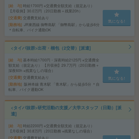
給 与
時給1700円 ※交通費全額支給（規定あり）
【月収例】30.0万円（20日勤務＋残業20h）
交通費
交通費支給あり
気になる!
勤務地
JR東西線 御幣島駅 「御幣島駅」から徒歩6分
＊自転車、バイク通勤OK
<タイパ抜群>出荷・梱包（2交替）[派遣]
給 与
基本時給1700円・深夜時給2125円 ※交通費全
額支給（規定あり） 【月収例】29.7万円（20日勤務＋
深夜60h ※残業なしの場合）
交通費
交通費支給あり
気になる!
勤務地
阪神本線 青木駅 「青木駅」から徒歩5分 ＊自
転車、バイク通勤OK
<タイパ抜群>研究活動の支援／大学スタッフ（日勤）[派
遣]
給 与
時給2200円 ※交通費全額支給（規定あり）
【月収例】30.8万円（20日勤務 ※残業なしの場合）
交通費
交通費支給あり