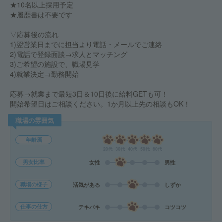
★10名以上採用予定
★履歴書は不要です
▽応募後の流れ
1)翌営業日までに担当より電話・メールでご連絡
2)電話で登録面談→求人とマッチング
3)ご希望の施設で、職場見学
4)就業決定→勤務開始
応募→就業まで最短3日＆10日後に給料GETも可！
開始希望日はご相談ください。1か月以上先の相談もOK！
職場の雰囲気
年齢層
20代
30代
40代
50代
60代
男女比率
女性
男性
職場の様子
活気がある
しずか
仕事の仕方
テキパキ
コツコツ