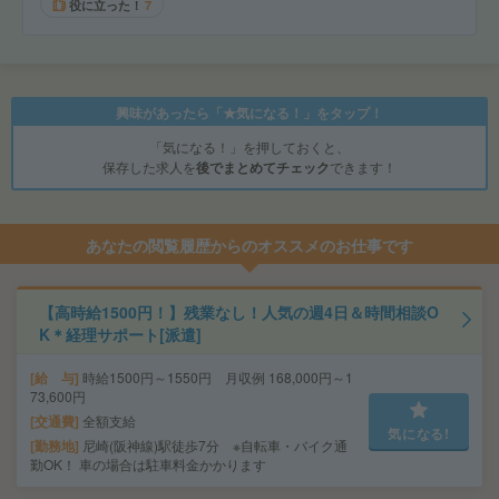
役に立った！
7
興味があったら「★気になる！」をタップ！
「気になる！」を押しておくと、
保存した求人を
後でまとめてチェック
できます！
あなたの閲覧履歴からのオススメのお仕事です
【高時給1500円！】残業なし！人気の週4日＆時間相談O
K＊経理サポート[派遣]
給 与
時給1500円～1550円 月収例 168,000円～1
73,600円
交通費
全額支給
気になる!
勤務地
尼崎(阪神線)駅徒歩7分 ※自転車・バイク通
勤OK！ 車の場合は駐車料金かかります