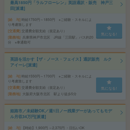
最高1850円「ラルフローレン」英語通訳・販売 神戸三
田[派遣]
給 与
時給1750円～1850円 ※ご経験・スキルによ
り考慮致します
交通費
交通費全額支給（規定あり）
気になる!
勤務地
兵庫県神戸市北区 JR線「三田駅」バス約20
分 ※車通勤可
英語を活かす【ザ・ノース・フェイス】通訳販売 ルク
アイーレ[派遣]
給 与
時給1550円～1700円 ※ご経験・スキルによ
り考慮致します
交通費
交通費全額支給（規定あり）
気になる!
勤務地
大阪府大阪市北区 駅より徒歩5分
姫路市／未経験OK／週1日ノー残業デーがあってもモデ
ル月収34万円[派遣]
給 与
【時給】1,900円 ～2,375円 ・日払いOK