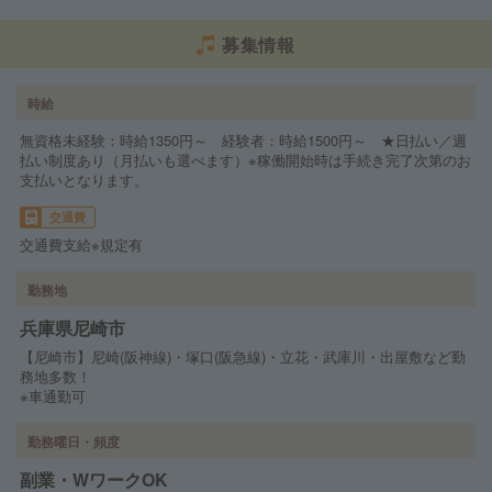
募集情報
時給
無資格未経験：時給1350円～ 経験者：時給1500円～ ★日払い／週
払い制度あり（月払いも選べます）※稼働開始時は手続き完了次第のお
支払いとなります。
交通費
交通費支給※規定有
勤務地
兵庫県尼崎市
【尼崎市】尼崎(阪神線)・塚口(阪急線)・立花・武庫川・出屋敷など勤
務地多数！
※車通勤可
勤務曜日・頻度
副業・WワークOK