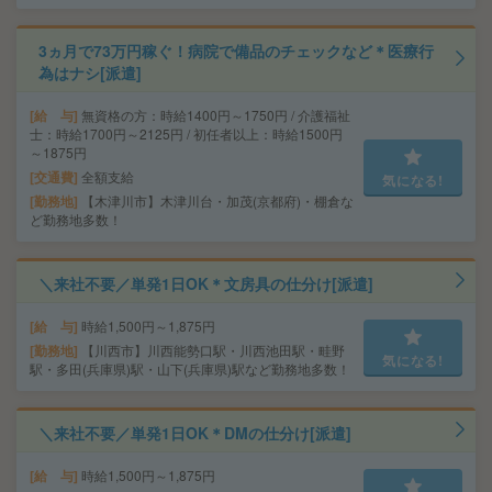
3ヵ月で73万円稼ぐ！病院で備品のチェックなど＊医療行
為はナシ[派遣]
給 与
無資格の方：時給1400円～1750円 / 介護福祉
士：時給1700円～2125円 / 初任者以上：時給1500円
～1875円
交通費
全額支給
気になる!
勤務地
【木津川市】木津川台・加茂(京都府)・棚倉な
ど勤務地多数！
＼来社不要／単発1日OK＊文房具の仕分け[派遣]
給 与
時給1,500円～1,875円
勤務地
【川西市】川西能勢口駅・川西池田駅・畦野
気になる!
駅・多田(兵庫県)駅・山下(兵庫県)駅など勤務地多数！
＼来社不要／単発1日OK＊DMの仕分け[派遣]
給 与
時給1,500円～1,875円