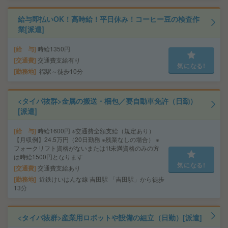
給与即払いOK！高時給！平日休み！コーヒー豆の検査作
業[派遣]
給 与
時給1350円
交通費
交通費支給有り
気になる!
勤務地
福駅～徒歩10分
<タイパ抜群>金属の搬送・梱包／要自動車免許（日勤）
[派遣]
給 与
時給1600円 ※交通費全額支給（規定あり）
【月収例】24.5万円（20日勤務 ※残業なしの場合） ※
フォークリフト資格がないまたは1t未満資格のみの方
は時給1500円となります
気になる!
交通費
交通費支給あり
勤務地
近鉄けいはんな線 吉田駅 「吉田駅」から徒歩
13分
<タイパ抜群>産業用ロボットや設備の組立（日勤）[派遣]