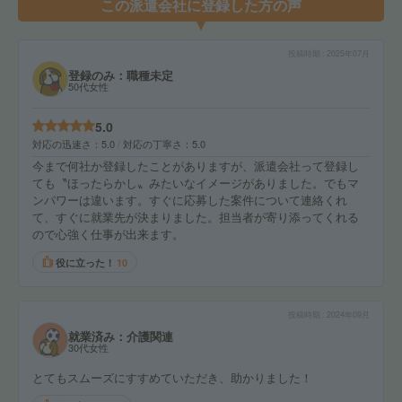
この派遣会社に登録した方の声
投稿時期
2025年07月
登録のみ：職種未定
50代女性
5.0
対応の迅速さ
5.0
対応の丁寧さ
5.0
今まで何社か登録したことがありますが、派遣会社って登録し
ても〝ほったらかし〟みたいなイメージがありました。でもマ
ンパワーは違います。すぐに応募した案件について連絡くれ
て、すぐに就業先が決まりました。担当者が寄り添ってくれる
ので心強く仕事が出来ます。
役に立った！
10
投稿時期
2024年09月
就業済み：介護関連
30代女性
とてもスムーズにすすめていただき、助かりました！