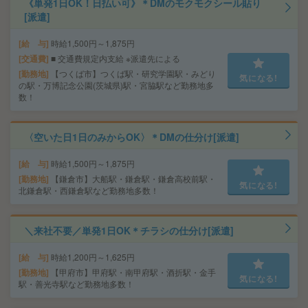
《単発1日OK！日払い可》＊DMのモクモクシール貼り
[派遣]
給 与
時給1,500円～1,875円
交通費
■ 交通費規定内支給 ※派遣先による
勤務地
【つくば市】つくば駅・研究学園駅・みどり
気になる!
の駅・万博記念公園(茨城県)駅・宮脇駅など勤務地多
数！
〈空いた日1日のみからOK〉＊DMの仕分け[派遣]
給 与
時給1,500円～1,875円
勤務地
【鎌倉市】大船駅・鎌倉駅・鎌倉高校前駅・
気になる!
北鎌倉駅・西鎌倉駅など勤務地多数！
＼来社不要／単発1日OK＊チラシの仕分け[派遣]
給 与
時給1,200円～1,625円
勤務地
【甲府市】甲府駅・南甲府駅・酒折駅・金手
気になる!
駅・善光寺駅など勤務地多数！