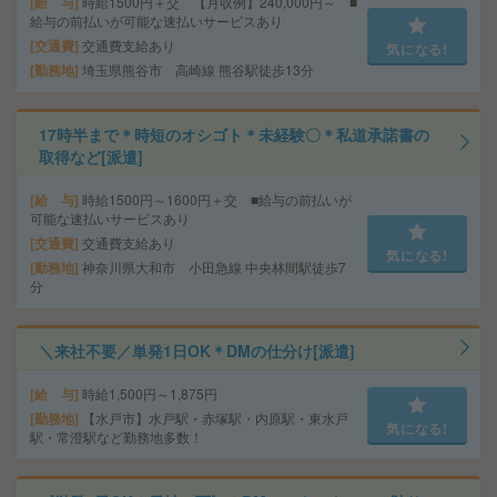
給 与
時給1500円＋交 【月収例】240,000円～ ■
給与の前払いが可能な速払いサービスあり
交通費
交通費支給あり
気になる!
勤務地
埼玉県熊谷市 高崎線 熊谷駅徒歩13分
17時半まで＊時短のオシゴト＊未経験〇＊私道承諾書の
取得など[派遣]
給 与
時給1500円～1600円＋交 ■給与の前払いが
可能な速払いサービスあり
交通費
交通費支給あり
気になる!
勤務地
神奈川県大和市 小田急線 中央林間駅徒歩7
分
＼来社不要／単発1日OK＊DMの仕分け[派遣]
給 与
時給1,500円～1,875円
勤務地
【水戸市】水戸駅・赤塚駅・内原駅・東水戸
気になる!
駅・常澄駅など勤務地多数！