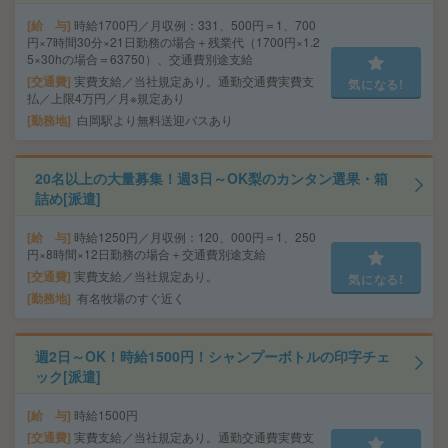
給 与
時給1700円／月収例：331、500円＝1、700
円×7時間30分×21日勤務の場合＋残業代（1700円×1.2
5×30hの場合＝63750）、交通費別途支給
交通費
実費支給／当社規定あり。通勤交通費実費支
気になる!
払／上限4万円／月※規定あり
勤務地
白岡駅より無料送迎バスあり
20名以上の大量募集！週3日～OK梨のカンタン選果・箱
詰め[派遣]
給 与
時給1250円／月収例：120、000円＝1、250
円×8時間×12日勤務の場合＋交通費別途支給
交通費
実費支給／当社規定あり。
気になる!
勤務地
有名牧場のすぐ近く
週2日～OK！時給1500円！シャンプーボトルの印字チェ
ック[派遣]
給 与
時給1500円
交通費
実費支給／当社規定あり。通勤交通費実費支