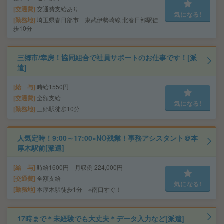
交通費
交通費支給あり
気になる!
勤務地
埼玉県春日部市 東武伊勢崎線 北春日部駅徒
歩10分
三郷市/幸房！協同組合で社員サポートのお仕事です！[派
遣]
給 与
時給1550円
交通費
全額支給
気になる!
勤務地
三郷駅徒歩10分
人気定時！9:00～17:00×NO残業！事務アシスタント＠本
厚木駅前[派遣]
給 与
時給1600円 月収例 224,000円
交通費
全額支給
気になる!
勤務地
本厚木駅徒歩1分 ※南口すぐ！
17時まで＊未経験でも大丈夫＊データ入力など[派遣]