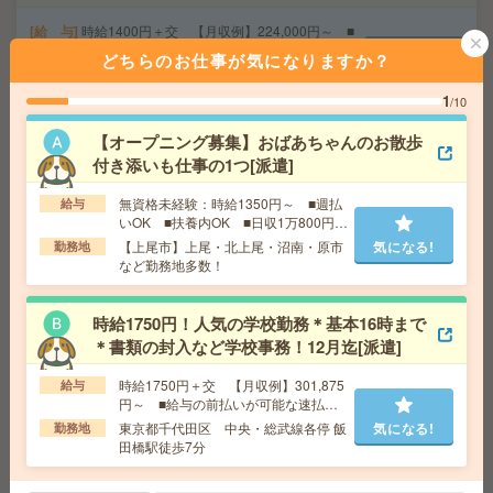
給 与
時給1400円＋交 【月収例】224,000円～ ■
給与の前払いが可能な速払いサービスあり
どちらのお仕事が気になりますか？
交通費
交通費支給あり
気になる!
勤務地
埼玉県東松山市 東武東上線 東松山駅車10分
1
/10
【オープニング募集】おばあちゃんのお散歩
17時定時＊残業ナシ！健診の知識不要＊マニュアル完
付き添いも仕事の1つ[派遣]
備！健診日程や内容を受付&入力[派遣]
無資格未経験：時給1350円～ ■週払
給与
いOK ■扶養内OK ■日収1万800円以
給 与
時給1450円～1500円 月収例 217,500円～2
上
25,000円
【上尾市】上尾・北上尾・沼南・原市
気になる!
勤務地
など勤務地多数！
交通費
全額支給
気になる!
勤務地
相模大野駅徒歩3分 ※・近隣にランチスポッ
ト／カフェ／スーパーもあります！駅直結！
時給1750円！人気の学校勤務＊基本16時まで
＊書類の封入など学校事務！12月迄[派遣]
座り仕事！給与即払いOK！高時給！土日休み！受入れ・
時給1750円＋交 【月収例】301,875
給与
梱包作業[派遣]
円～ ■給与の前払いが可能な速払い
サービスあり
東京都千代田区 中央・総武線各停 飯
気になる!
勤務地
給 与
時給1500円
田橋駅徒歩7分
交通費
交通費支給有り
気になる!
勤務地
谷塚駅～徒歩10分 ※車通勤・バイク通勤OK