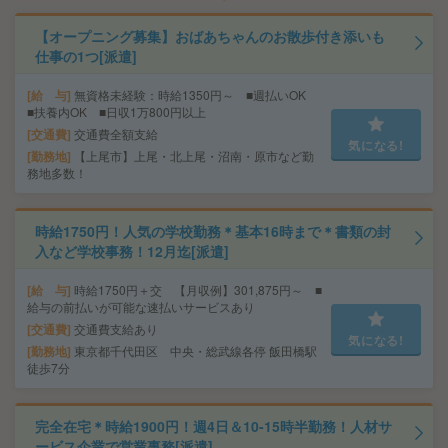
【オープニング募集】おばあちゃんのお散歩付き添いも
仕事の1つ[派遣]
給 与
無資格未経験：時給1350円～ ■週払いOK
■扶養内OK ■日収1万800円以上
交通費
交通費全額支給
気になる!
勤務地
【上尾市】上尾・北上尾・沼南・原市など勤
務地多数！
時給1750円！人気の学校勤務＊基本16時まで＊書類の封
入など学校事務！12月迄[派遣]
給 与
時給1750円＋交 【月収例】301,875円～ ■
給与の前払いが可能な速払いサービスあり
交通費
交通費支給あり
気になる!
勤務地
東京都千代田区 中央・総武線各停 飯田橋駅
徒歩7分
完全在宅＊時給1900円！週4日＆10-15時半勤務！人材サ
ービス企業で営業事務[派遣]