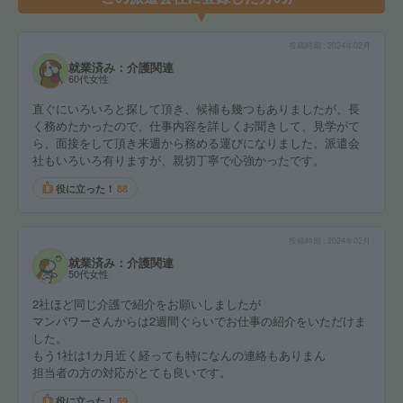
投稿時期
2024年02月
就業済み：介護関連
60代女性
直ぐにいろいろと探して頂き、候補も幾つもありましたが、長
く務めたかったので、仕事内容を詳しくお聞きして、見学がて
ら、面接をして頂き来週から務める運びになりました。派遣会
社もいろいろ有りますが、親切丁寧で心強かったです。
役に立った！
88
投稿時期
2024年02月
就業済み：介護関連
50代女性
2社ほど同じ介護で紹介をお願いしましたが
マンパワーさんからは2週間ぐらいでお仕事の紹介をいただけま
した。
もう1社は1カ月近く経っても特になんの連絡もありまん
担当者の方の対応がとても良いです。
役に立った！
59