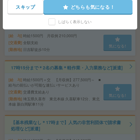
スキップ
どちらも気になる！
【9月～来年3月まで！】ゆったり環境！名門男子中学校×
しばらく表示しない
事務サポ[派遣]
給 与
時給1500円 月収例 210,000円
交通費
全額支給
気になる!
勤務地
日吉駅徒歩10分
17時15分まで＊2名の募集＊軽作業・入力業務など[派遣]
給 与
時給1500円＋交 【月収例】277,500円～ ■
給与の前払いが可能な速払いサービスあり
交通費
交通費支給あり
気になる!
勤務地
埼玉県久喜市 東北本線 久喜駅車12分、東北
本線 新白岡駅車11分
【基本残業なし＊17時まで】人気の非営利団体で請求書
処理など[派遣]