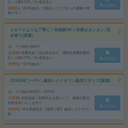
払／上限4万円／月※規定あり
気になる!
勤務地
122号線沿いで幅広いエリアからの通勤が便
利です！
スピードよりも丁寧に！未経験OK！作業はカンタン×完
全座り[派遣]
給 与
時給1500円
交通費
実費支給／当社規定あり。通勤交通費実費支
払／上限4万円／月※規定あり
気になる!
勤務地
122号線沿い
COACH(コーチ)｜越谷レイクタウン販売スタッフ[派遣]
給 与
時給1600円～1670円
交通費
全額支給｜定期代を上限として、勤務日数分
全額支給いたします◎
気になる!
勤務地
埼玉県越谷市 【最寄り駅】越谷レイクタウン
駅