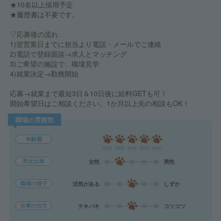
★10名以上採用予定
★履歴書は不要です。
▽応募後の流れ
1)翌営業日までに担当より電話・メールでご連絡
2)電話で登録面談→求人とマッチング
3)ご希望の施設で、職場見学
4)就業決定→勤務開始
応募→就業まで最短3日＆10日後に給料GETも可！
開始希望日はご相談ください。1か月以上先の相談もOK！
職場の雰囲気
年齢層
20代
30代
40代
50代
60代
男女比率
女性
男性
職場の様子
活気がある
しずか
仕事の仕方
テキパキ
コツコツ