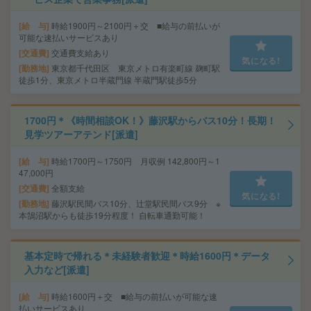
給 与
時給1900円～2100円＋交 ■給与の前払いが
可能な速払いサービスあり
交通費
交通費支給あり
気になる!
勤務地
東京都千代田区 東京メトロ有楽町線 麹町駅
徒歩1分、東京メトロ半蔵門線 半蔵門駅徒歩5分
1700円＊《時間相談OK！》藤沢駅からバス10分！長期！
見学ツアーアテンド[派遣]
給 与
時給1700円～1750円 月収例 142,800円～1
47,000円
交通費
全額支給
気になる!
勤務地
藤沢駅民間バス10分、辻堂駅民間バス9分 ※
本鵠沼駅からも徒歩19分程度！ 自転車通勤可能！
基本定時で帰れる＊未経験者歓迎＊時給1600円＊データ
入力など[派遣]
給 与
時給1600円＋交 ■給与の前払いが可能な速
払いサービスあり