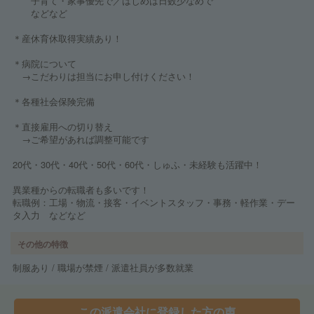
子育て・家事優先で／はじめは日数少なめで
などなど
＊産休育休取得実績あり！
＊病院について
→こだわりは担当にお申し付けください！
＊各種社会保険完備
＊直接雇用への切り替え
→ご希望があれば調整可能です
20代・30代・40代・50代・60代・しゅふ・未経験も活躍中！
異業種からの転職者も多いです！
転職例：工場・物流・接客・イベントスタッフ・事務・軽作業・デー
タ入力 などなど
その他の特徴
制服あり / 職場が禁煙 / 派遣社員が多数就業
この派遣会社に登録した方の声