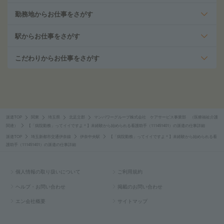
勤務地からお仕事をさがす
駅からお仕事をさがす
こだわりからお仕事をさがす
派遣TOP
関東
埼玉県
北足立郡
マンパワーグループ株式会社 ケアサービス事業部 （医療福祉介護
関連）
【「病院勤務」ってイイですよ＊】未経験から始められる看護助手（111451401）の派遣の仕事詳細
派遣TOP
埼玉新都市交通伊奈線
伊奈中央駅
【「病院勤務」ってイイですよ＊】未経験から始められる看
護助手（111451401）の派遣の仕事詳細
個人情報の取り扱いについて
ご利用規約
ヘルプ・お問い合わせ
掲載のお問い合わせ
エン会社概要
サイトマップ