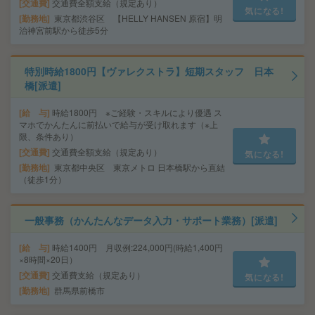
交通費
交通費全額支給（規定あり）
気になる!
勤務地
東京都渋谷区 【HELLY HANSEN 原宿】明
治神宮前駅から徒歩5分
特別時給1800円【ヴァレクストラ】短期スタッフ 日本
橋[派遣]
給 与
時給1800円 ※ご経験・スキルにより優遇 ス
マホでかんたんに前払いで給与が受け取れます（※上
限、条件あり）
交通費
交通費全額支給（規定あり）
気になる!
勤務地
東京都中央区 東京メトロ 日本橋駅から直結
（徒歩1分）
一般事務（かんたんなデータ入力・サポート業務）[派遣]
給 与
時給1400円 月収例:224,000円(時給1,400円
×8時間×20日）
交通費
交通費支給（規定あり）
気になる!
勤務地
群馬県前橋市