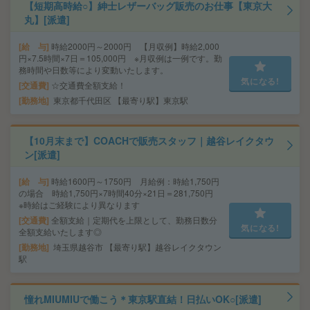
【短期高時給○】紳士レザーバッグ販売のお仕事【東京大
丸】[派遣]
給 与
時給2000円～2000円 【月収例】時給2,000
円×7.5時間×7日＝105,000円 ※月収例は一例です。勤
務時間や日数等により変動いたします。
気になる!
交通費
☆交通費全額支給！
勤務地
東京都千代田区 【最寄り駅】東京駅
【10月末まで】COACHで販売スタッフ｜越谷レイクタウ
ン[派遣]
給 与
時給1600円～1750円 月給例：時給1,750円
の場合 時給1,750円×7時間40分×21日＝281,750円
※時給はご経験により異なります
交通費
全額支給｜定期代を上限として、勤務日数分
気になる!
全額支給いたします◎
勤務地
埼玉県越谷市 【最寄り駅】越谷レイクタウン
駅
憧れMIUMIUで働こう＊東京駅直結！日払いOK○[派遣]