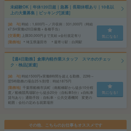
未経験OK｜年休120日超｜急募｜長期休暇あり｜10名以
上の大量募集｜ピッキング[派遣]
給 与
時給：1,600円～／月収例：331,000円（時給
x7.5H実働x20日稼働＋各種手当）
交通費
上限30,000円まで支給 ※会社規定有り
気になる!
勤務地
＊埼玉県蓮田市 ＊最寄り駅：白岡駅
【週4日勤務】倉庫内軽作業スタッフ スマホのチェッ
ク・検品[派遣]
給 与
時給1500円※実働8時間を超える勤務、22時～
翌5時勤務の場合25％割増：時給1875円
勤務地
千葉県船橋市浜町（南船橋駅から徒歩10分程
度／船橋競馬場駅から徒歩20分（自転車5分）※自転車
気になる!
貸与あり）通勤手段：自転車・公共交通機関 変更の
範囲：会社の定める就業場所
その他、こちらのお仕事もオススメです