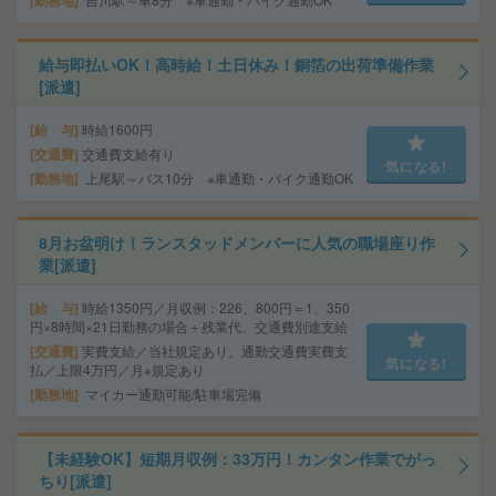
勤務地
給与即払いOK！高時給！土日休み！銅箔の出荷準備作業
[派遣]
給 与
時給1600円
交通費
交通費支給有り
気になる!
勤務地
上尾駅～バス10分 ※車通勤・バイク通勤OK
8月お盆明け！ランスタッドメンバーに人気の職場座り作
業[派遣]
給 与
時給1350円／月収例：226、800円＝1、350
円×8時間×21日勤務の場合＋残業代、交通費別途支給
交通費
実費支給／当社規定あり。通勤交通費実費支
気になる!
払／上限4万円／月※規定あり
勤務地
マイカー通勤可能/駐車場完備
【未経験OK】短期月収例：33万円！カンタン作業でがっ
ちり[派遣]