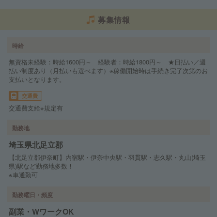
募集情報
時給
無資格未経験：時給1600円～ 経験者：時給1800円～ ★日払い／週
払い制度あり（月払いも選べます）※稼働開始時は手続き完了次第のお
支払いとなります。
交通費
交通費支給※規定有
勤務地
埼玉県北足立郡
【北足立郡伊奈町】内宿駅・伊奈中央駅・羽貫駅・志久駅・丸山(埼玉
県)駅など勤務地多数！
※車通勤可
勤務曜日・頻度
副業・WワークOK