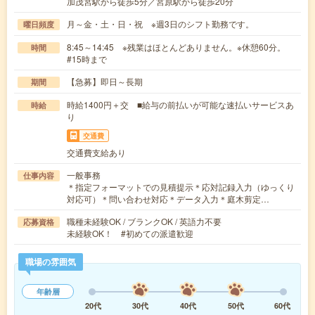
加茂宮駅から徒歩5分／宮原駅から徒歩20分
月～金・土・日・祝 ※週3日のシフト勤務です。
曜日頻度
8:45～14:45 ※残業はほとんどありません。※休憩60分。
時間
#15時まで
【急募】即日～長期
期間
時給1400円＋交 ■給与の前払いが可能な速払いサービスあ
時給
り
交通費
交通費支給あり
一般事務
仕事内容
＊指定フォーマットでの見積提示＊応対記録入力（ゆっくり
対応可）＊問い合わせ対応＊データ入力＊庭木剪定…
職種未経験OK / ブランクOK / 英語力不要
応募資格
未経験OK！ #初めての派遣歓迎
職場の雰囲気
年齢層
20代
30代
40代
50代
60代