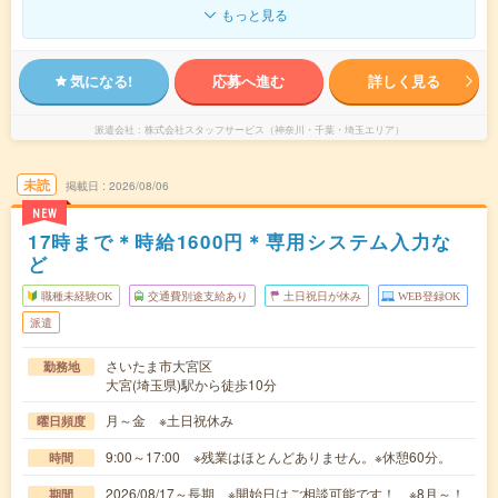
もっと見る
気になる!
応募へ進む
詳しく見る
派遣会社
株式会社スタッフサービス（神奈川・千葉・埼玉エリア）
未読
掲載日
2026/08/06
NEW
17時まで＊時給1600円＊専用システム入力な
ど
職種未経験OK
交通費別途支給あり
土日祝日が休み
WEB登録OK
派遣
さいたま市大宮区
勤務地
大宮(埼玉県)駅から徒歩10分
月～金 ※土日祝休み
曜日頻度
9:00～17:00 ※残業はほとんどありません。※休憩60分。
時間
2026/08/17～長期 ※開始日はご相談可能です！ ※8月～！
期間