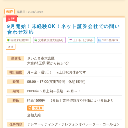
未読
掲載日
2026/08/06
NEW
9月開始！未経験OK！ネット証券会社での問い
合わせ対応
職種未経験OK
交通費別途支給あり
土日祝日が休み
WEB登録OK
派遣
さいたま市大宮区
勤務地
大宮(埼玉県)駅から徒歩6分
月～金（週5日） ※土日祝お休みです
曜日頻度
09:00～17:00(実働7時間 休憩1時間)
時間
2026年09月上旬～長期 ※9月～！
期間
時給1500円 【昇給】業務習熟度や評価により昇給あり
時給
交通費
全額支給
テレマーケティング・テレフォンオペレーター・コールセン
仕事内容