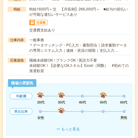
時給1600円＋交 【月収例】266,000円～ ■給与の前払い
時給
が可能な速払いサービスあり
交通費
交通費支給あり
一般事務
仕事内容
＊データマッチング・PC入力・書類照合｜請求書類データ
の専用システム入力｜連絡・状況の聴取｜支払入力…
職種未経験OK / ブランクOK / 英語力不要
応募資格
未経験OK！【必要なOAスキル】Excel（関数） #初めての
派遣歓迎
職場の雰囲気
年齢層
20代
30代
40代
50代
60代
男女比率
女性
男性
もっと見る