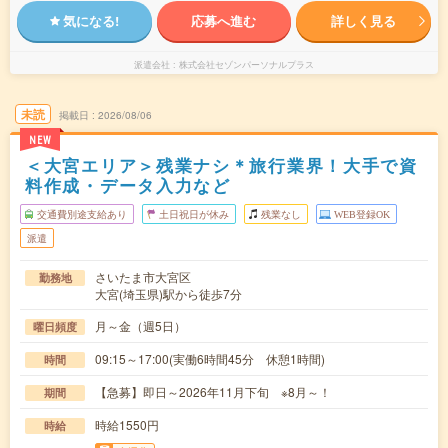
気になる!
応募へ進む
詳しく見る
派遣会社
株式会社セゾンパーソナルプラス
未読
掲載日
2026/08/06
NEW
＜大宮エリア＞残業ナシ＊旅行業界！大手で資
料作成・データ入力など
交通費別途支給あり
土日祝日が休み
残業なし
WEB登録OK
派遣
さいたま市大宮区
勤務地
大宮(埼玉県)駅から徒歩7分
月～金（週5日）
曜日頻度
09:15～17:00(実働6時間45分 休憩1時間)
時間
【急募】即日～2026年11月下旬 ※8月～！
期間
時給1550円
時給