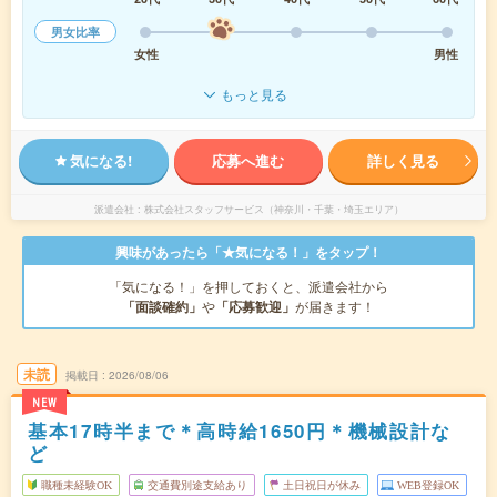
男女比率
女性
男性
もっと見る
気になる!
応募へ進む
詳しく見る
派遣会社
株式会社スタッフサービス（神奈川・千葉・埼玉エリア）
興味があったら「★気になる！」をタップ！
「気になる！」を押しておくと、派遣会社から
「面談確約」
や
「応募歓迎」
が届きます！
未読
掲載日
2026/08/06
NEW
基本17時半まで＊高時給1650円＊機械設計な
ど
職種未経験OK
交通費別途支給あり
土日祝日が休み
WEB登録OK