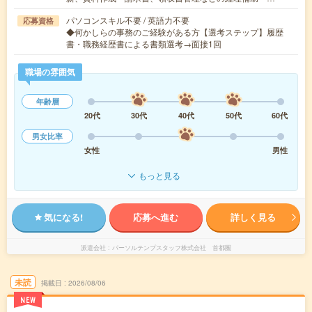
パソコンスキル不要 / 英語力不要
応募資格
◆何かしらの事務のご経験がある方【選考ステップ】履歴
書・職務経歴書による書類選考→面接1回
職場の雰囲気
年齢層
20代
30代
40代
50代
60代
男女比率
女性
男性
もっと見る
気になる!
応募へ進む
詳しく見る
派遣会社
パーソルテンプスタッフ株式会社 首都圏
未読
掲載日
2026/08/06
NEW