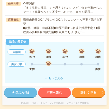
介護関連
仕事内容
「え？意外に簡単！」と思うくらい、スグできる仕事からス
タート！経験がなくて不安だった方も、皆さん問題…
職種未経験OK / ブランクOK / パソコンスキル不要 / 英語力不
応募資格
要
■資格・経験・年齢不問■学歴不問■10名以上採用予定！■履
歴書不要■社会保険完備■社員登用あり（紹介…
職場の雰囲気
年齢層
20代
30代
40代
50代
60代
男女比率
女性
男性
もっと見る
気になる!
応募へ進む
詳しく見る
派遣会社
日研トータルソーシング株式会社 メディカルケア事業部