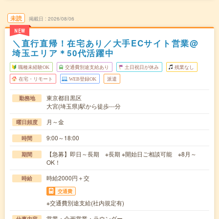
未読
掲載日
2026/08/06
NEW
＼直行直帰！在宅あり／大手ECサイト営業@
埼玉エリア＊50代活躍中
職種未経験OK
交通費別途支給あり
土日祝日が休み
残業なし
在宅・リモート
WEB登録OK
派遣
東京都目黒区
勤務地
大宮(埼玉県)駅から徒歩---分
月～金
曜日頻度
9:00～18:00
時間
【急募】即日～長期 ※長期 ※開始日ご相談可能 ※8月～
期間
OK！
時給2000円＋交
時給
交通費
※交通費別途支給(社内規定有)
営業・企画営業・ラウンダー
仕事内容