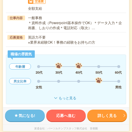
交通費
全額支給
一般事務
仕事内容
＊資料作成（Powerpoint基本操作でOK）＊データ入力＊企
画書、しおりの作成＊電話対応（取次）…
英語力不要
応募資格
※業界未経験OK！事務の経験をお持ちの方
職場の雰囲気
年齢層
20代
30代
40代
50代
60代
男女比率
女性
男性
もっと見る
気になる!
応募へ進む
詳しく見る
派遣会社
パーソルテンプスタッフ株式会社 首都圏