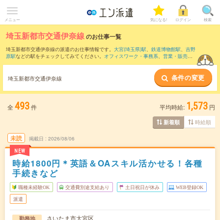
メニュー
気になる!
ログイン
検索
埼玉新都市交通伊奈線
のお仕事一覧
埼玉新都市交通伊奈線の派遣のお仕事情報です。
大宮(埼玉県)駅
、
鉄道博物館駅
、
吉野
原駅
などの駅をチェックしてみてください。
オフィスワーク・事務系
、
営業・販売・
サービス系
、
クリエイティブ系
などのお仕事を取り揃えています。さらに、
短期
・
単
発
などの期間や、
職種未経験OK
などのこだわり条件で絞り込んでいただけます。
条件の変更
埼玉新都市交通伊奈線
493
1,573
全
件
平均時給:
円
時給順
新着順
未読
掲載日
2026/08/06
NEW
時給1800円＊英語＆OAスキル活かせる！各種
手続きなど
職種未経験OK
交通費別途支給あり
土日祝日が休み
WEB登録OK
派遣
さいたま市大宮区
勤務地