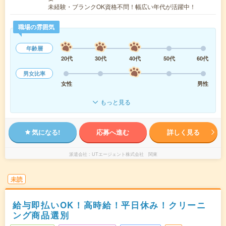
未経験・ブランクOK資格不問！幅広い年代が活躍中！
職場の雰囲気
年齢層
20代
30代
40代
50代
60代
男女比率
女性
男性
もっと見る
気になる!
応募へ進む
詳しく見る
派遣会社
UTエージェント株式会社 関東
未読
給与即払いOK！高時給！平日休み！クリーニ
ング商品選別