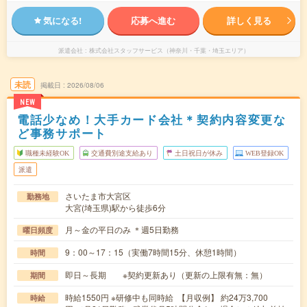
気になる!
応募へ進む
詳しく見る
派遣会社
株式会社スタッフサービス（神奈川・千葉・埼玉エリア）
未読
掲載日
2026/08/06
NEW
電話少なめ！大手カード会社＊契約内容変更な
ど事務サポート
職種未経験OK
交通費別途支給あり
土日祝日が休み
WEB登録OK
派遣
さいたま市大宮区
勤務地
大宮(埼玉県)駅から徒歩6分
月～金の平日のみ ＊週5日勤務
曜日頻度
9：00～17：15（実働7時間15分、休憩1時間）
時間
即日～長期 ※契約更新あり（更新の上限有無：無）
期間
時給1550円 ※研修中も同時給 【月収例】 約24万3,700
時給