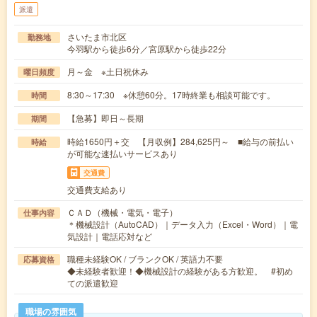
派遣
さいたま市北区
勤務地
今羽駅から徒歩6分／宮原駅から徒歩22分
月～金 ※土日祝休み
曜日頻度
8:30～17:30 ※休憩60分。17時終業も相談可能です。
時間
【急募】即日～長期
期間
時給1650円＋交 【月収例】284,625円～ ■給与の前払い
時給
が可能な速払いサービスあり
交通費
交通費支給あり
ＣＡＤ（機械・電気・電子）
仕事内容
＊機械設計（AutoCAD）｜データ入力（Excel・Word）｜電
気設計｜電話応対など
職種未経験OK / ブランクOK / 英語力不要
応募資格
◆未経験者歓迎！◆機械設計の経験がある方歓迎。 #初め
ての派遣歓迎
職場の雰囲気