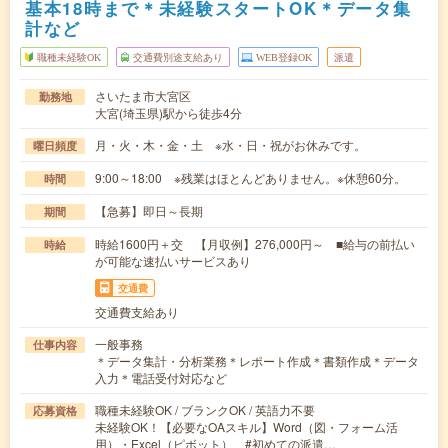
基本18時まで＊未経験スタートOK＊データ集
計など
職種未経験OK
交通費別途支給あり
WEB登録OK
派遣
さいたま市大宮区
勤務地
大宮(埼玉県)駅から徒歩4分
月・火・木・金・土 ※水・日・祝がお休みです。
曜日頻度
9:00～18:00 ※残業はほとんどありません。※休憩60分。
時間
【急募】即日～長期
期間
時給1600円＋交 【月収例】276,000円～ ■給与の前払い
時給
が可能な速払いサービスあり
交通費
交通費支給あり
一般事務
仕事内容
＊データ集計・分析業務＊レポート作成＊書類作成＊データ
入力＊電話受付対応など
職種未経験OK / ブランクOK / 英語力不要
応募資格
未経験OK！【必要なOAスキル】Word（図・フォーム活
用）・Excel（ピボット） #初めての派遣…