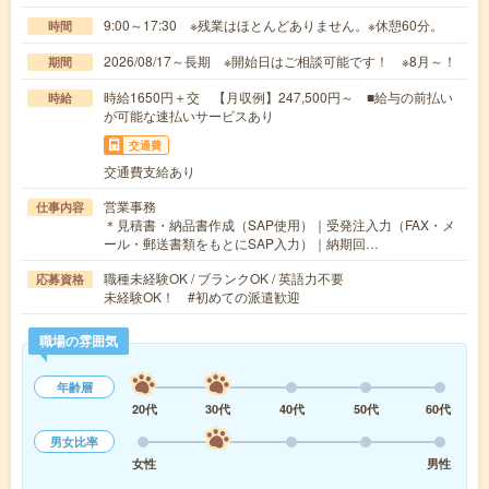
9:00～17:30 ※残業はほとんどありません。※休憩60分。
時間
2026/08/17～長期 ※開始日はご相談可能です！ ※8月～！
期間
時給1650円＋交 【月収例】247,500円～ ■給与の前払い
時給
が可能な速払いサービスあり
交通費
交通費支給あり
営業事務
仕事内容
＊見積書・納品書作成（SAP使用）｜受発注入力（FAX・メ
ール・郵送書類をもとにSAP入力）｜納期回…
職種未経験OK / ブランクOK / 英語力不要
応募資格
未経験OK！ #初めての派遣歓迎
職場の雰囲気
年齢層
20代
30代
40代
50代
60代
男女比率
女性
男性