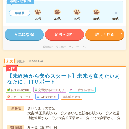
職場の雰囲気
年齢層
20代
30代
40代
50代
60代
気になる!
応募へ進む
詳しく見る
派遣会社
株式会社テクノ・サービス
未読
掲載日
2026/08/06
NEW
【未経験から安心スタート】未来を変えたいあ
なたに。ITサポート
職種未経験OK
交通費別途支給あり
土日祝日が休み
在宅・リモート
WEB登録OK
無期雇用派遣
さいたま市大宮区
勤務地
大宮(埼玉県)駅から---分／さいたま新都心駅から---分／鉄道
博物館駅から---分／大宮公園駅から---分／北大宮駅から---分
月～金（週休2日制）
曜日頻度