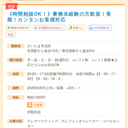
NEW
《時間相談OK！》事務未経験の方歓迎！長
期！カンタンお客様対応
職種未経験OK
交通費別途支給あり
残業なし
WEB登録OK
派遣
さいたま市北区
勤務地
宮原駅から徒歩13分／東宮原駅から徒歩5分
月～金・土・日・祝(週5日) ※シフト制 ※シフト勤務★土
曜日頻度
日どちらかお休みOK
09:00～17:30(実働7時間30分 休憩1時間)※【9：00～17：
時間
30】【9：00～18：0…
2026年09月上旬～長期 ※9月～！
期間
時給1450円
時給
交通費
全額支給
テレマーケティング・テレフォンオペレーター・コールセン
仕事内容
ター