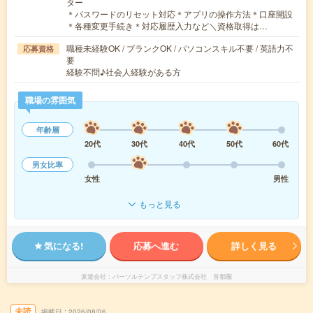
ター
＊パスワードのリセット対応＊アプリの操作方法＊口座開設
＊各種変更手続き＊対応履歴入力など＼資格取得は…
職種未経験OK / ブランクOK / パソコンスキル不要 / 英語力不
応募資格
要
経験不問♪社会人経験がある方
職場の雰囲気
年齢層
20代
30代
40代
50代
60代
男女比率
女性
男性
もっと見る
気になる!
応募へ進む
詳しく見る
派遣会社
パーソルテンプスタッフ株式会社 首都圏
未読
掲載日
2026/08/06