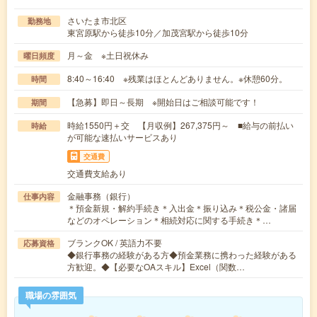
さいたま市北区
勤務地
東宮原駅から徒歩10分／加茂宮駅から徒歩10分
月～金 ※土日祝休み
曜日頻度
8:40～16:40 ※残業はほとんどありません。※休憩60分。
時間
【急募】即日～長期 ※開始日はご相談可能です！
期間
時給1550円＋交 【月収例】267,375円～ ■給与の前払い
時給
が可能な速払いサービスあり
交通費
交通費支給あり
金融事務（銀行）
仕事内容
＊預金新規・解約手続き＊入出金＊振り込み＊税公金・諸届
などのオペレーション＊相続対応に関する手続き＊…
ブランクOK / 英語力不要
応募資格
◆銀行事務の経験がある方◆預金業務に携わった経験がある
方歓迎。◆【必要なOAスキル】Excel（関数…
職場の雰囲気