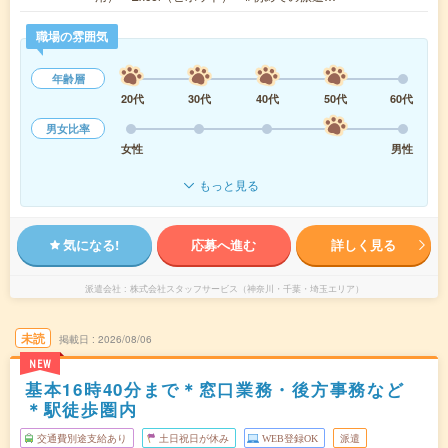
職場の雰囲気
年齢層
20代
30代
40代
50代
60代
男女比率
女性
男性
もっと見る
気になる!
応募へ進む
詳しく見る
派遣会社
株式会社スタッフサービス（神奈川・千葉・埼玉エリア）
未読
掲載日
2026/08/06
NEW
基本16時40分まで＊窓口業務・後方事務など
＊駅徒歩圏内
交通費別途支給あり
土日祝日が休み
WEB登録OK
派遣