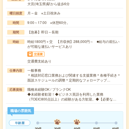
大宮(埼玉県)駅から徒歩6分
月～金 ※土日祝休み
曜日頻度
9:00～17:00 ※休憩60分。
時間
【急募】即日～長期
期間
時給1800円＋交 【月収例】288,000円～ ■給与の前払い
時給
が可能な速払いサービスあり
交通費
交通費支給あり
一般事務
仕事内容
＊相談対応窓口業務および関連する支援業務＊各種手続き＊
面談スケジュールの調整＊定期的なフォローアップ…
職種未経験OK / ブランクOK
応募資格
◆未経験者歓迎！◆ビジネス英語を利用した業務
（TOEIC800点以上）の経験がある方歓迎。◆【必要な…
職場の雰囲気
年齢層
20代
30代
40代
50代
60代