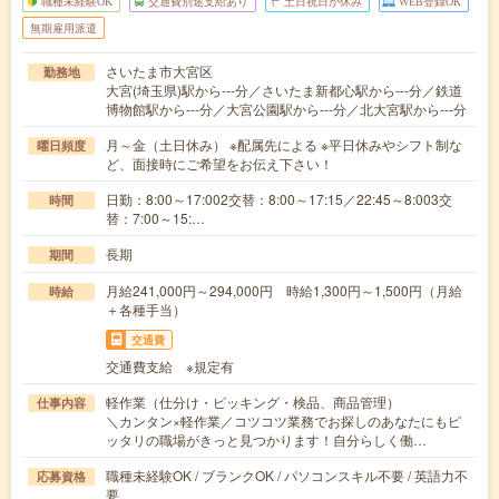
職種未経験OK
交通費別途支給あり
土日祝日が休み
WEB登録OK
無期雇用派遣
さいたま市大宮区
勤務地
大宮(埼玉県)駅から---分／さいたま新都心駅から---分／鉄道
博物館駅から---分／大宮公園駅から---分／北大宮駅から---分
月～金（土日休み） ※配属先による ※平日休みやシフト制な
曜日頻度
ど、面接時にご希望をお伝え下さい！
日勤：8:00～17:002交替：8:00～17:15／22:45～8:003交
時間
替：7:00～15:…
長期
期間
月給241,000円～294,000円 時給1,300円～1,500円（月給
時給
＋各種手当）
交通費
交通費支給 ※規定有
軽作業（仕分け・ピッキング・検品、商品管理）
仕事内容
＼カンタン×軽作業／コツコツ業務でお探しのあなたにもピ
ッタリの職場がきっと見つかります！自分らしく働…
職種未経験OK / ブランクOK / パソコンスキル不要 / 英語力不
応募資格
要