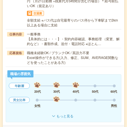
円 （月21日勤務 +残業代月5時間分含むの場合）＊給与前払
いOK（規定あり）
交通費
全額支給 ※バス代は自宅最寄りのバス停から下車駅まで2km
以上ある場合に支給
一般事務
仕事内容
【具体的には・・・】・契約内容確認、事務処理 （変更、解
約など）・書類作成、送付・電話対応 ※ほとん…
職種未経験OK / ブランクOK / 英語力不要
応募資格
Excel操作ができる方(入力、修正、SUM、AVERAGE関数な
どを使ったことがある方)
職場の雰囲気
年齢層
20代
30代
40代
50代
60代
男女比率
女性
男性
もっと見る