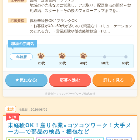
地域の小売店などに営業し、アポ取り、配送拠点の開発～契
約締結、スタート～その後のフォローアップまでを…
職種未経験OK / ブランクOK
応募資格
・お客様が40～60代が多いので問題なくコミュニケーション
のとれる方。・営業経験や販売経験歓迎・PC…
職場の雰囲気
年齢層
20代
30代
40代
50代
60代
気になる!
応募へ進む
詳しく見る
派遣会社
マンパワーグループ株式会社
未読
掲載日
2026/08/06
NEW
未経験OK！座り作業×コツコツワーク！大手メ
ーカ―で部品の検品・梱包など