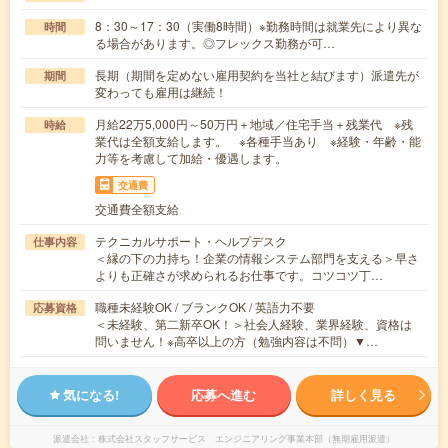
8：30～17：30（実働8時間）※勤務時間は就業先により異な
時間
る場合があります。◎フレックス勤務が可…
長期（期間を定めない雇用契約を当社と結びます）派遣先が
期間
変わっても雇用は継続！
月給22万5,000円～50万円＋地域／住宅手当＋残業代 ※残
時給
業代は全額支給します。 ※各種手当あり ※経験・年齢・能
力等を考慮して加給・優遇します。
交通費
交通費全額支給
テクニカルサポート・ヘルプデスク
仕事内容
＜縁の下の力持ち！企業の情報システム部門を支える＞早さ
よりも正確さが求められるお仕事です。コツコツ丁…
職種未経験OK / ブランクOK / 英語力不要
応募資格
＜未経験、第二新卒OK！＞社会人経験、業界経験、資格は
問いません！※高卒以上の方（勉強内容は不問）▼…
気になる!
応募へ進む
詳しく見る
派遣会社
株式会社スタッフサービス エンジニアリング事業本部（無期雇用派遣）