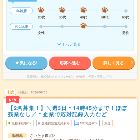
年齢層
20代
30代
40代
50代
60代
男女比率
女性
男性
もっと見る
気になる!
応募へ進む
詳しく見る
派遣会社
株式会社スタッフサービス（神奈川・千葉・埼玉エリア）
未読
掲載日
2026/08/06
NEW
【2名募集！】＼週3日＊14時45分まで！ほぼ
残業なし／＊企業で応対記録入力など
職種未経験OK
交通費別途支給あり
WEB登録OK
派遣
さいたま市北区
勤務地