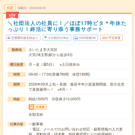
未読
掲載日
2026/08/06
NEW
＼社団法人の社員に！／ほぼ17時ピタ＊年休た
っぷり！終活に寄り添う事務サポート
交通費別途支給あり
土日祝日が休み
WEB登録OK
紹介予定派遣
さいたま市大宮区
勤務地
大宮(埼玉県)駅から徒歩3分
月～金（週5日） ※土日祝休み
曜日頻度
09:00～17:00(実働7時間 休憩1時間)
時間
2026年09月上旬～長期 最長半年の派遣期間後、双方合意
期間
で直接雇用へ！ ※9月～！
時給1500円 月収例 210,000円
時給
交通費
全額支給
一般事務
仕事内容
・電話、メールでのお問い合わせ対応・顧客情報の入力更
新、資料作成・請求書、領収書管理などの経理補助・…