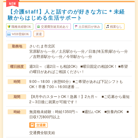
NEW
【介護staff】人と話すのが好きな方に＊未経
験からはじめる生活サポート
職種未経験OK
交通費別途支給あり
土日祝日が休み
残業なし
WEB登録OK
派遣
さいたま市北区
勤務地
宮原駅から---分／土呂駅から---分／日進(埼玉県)駅から---分
／吉野原駅から---分／今羽駅から---分
週3日～（週2日～も相談OK） ■曜日固定の相談OK！ ■希望
曜日頻度
の曜日があればご相談ください！
9:00～18:00（休憩60分）■ご希望があれば下記シフトも
時間
OK！早番 7:00～16:00遅番 …
【8月中のスタートOK！急募！】2カ月～ ■ご応募から最短
期間
2～3日後に就業が可能です！
無資格未経験：時給1350円～ ■週払いOK ■扶養内OK ■
時給
日収1万800円以上
交通費
交通費全額支給