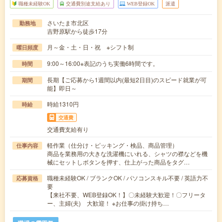
職種未経験OK
交通費別途支給あり
WEB登録OK
派遣
さいたま市北区
勤務地
吉野原駅から徒歩17分
月～金・土・日・祝 ※シフト制
曜日頻度
9:00～16:00※表記のうち実働6時間です。
時間
長期【ご応募から1週間以内(最短2日目)のスピード就業が可
期間
能】即日～
時給1310円
時給
交通費
交通費支給有り
軽作業（仕分け・ピッキング・検品、商品管理）
仕事内容
商品を業務用の大きな洗濯機にいれる、シャツの襟などを機
械にセットしボタンを押す、仕上がった商品をタグ…
職種未経験OK / ブランクOK / パソコンスキル不要 / 英語力不
応募資格
要
【来社不要、WEB登録OK！】〇未経験大歓迎！〇フリータ
ー、主婦(夫) 大歓迎！ ※お仕事の掛け持ち…