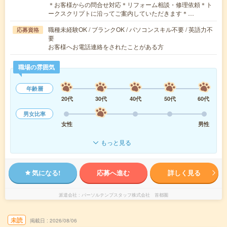
＊お客様からの問合せ対応＊リフォーム相談・修理依頼＊ト
ークスクリプトに沿ってご案内していただきます＊…
職種未経験OK / ブランクOK / パソコンスキル不要 / 英語力不
応募資格
要
お客様へお電話連絡をされたことがある方
職場の雰囲気
年齢層
20代
30代
40代
50代
60代
男女比率
女性
男性
もっと見る
気になる!
応募へ進む
詳しく見る
派遣会社
パーソルテンプスタッフ株式会社 首都圏
未読
掲載日
2026/08/06