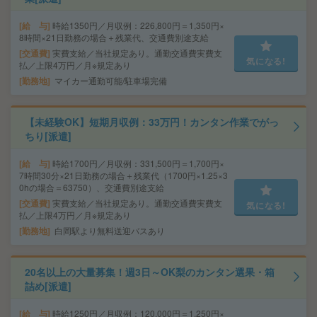
給 与
時給1350円／月収例：226,800円＝1,350円×
8時間×21日勤務の場合＋残業代、交通費別途支給
交通費
実費支給／当社規定あり。通勤交通費実費支
気になる!
払／上限4万円／月※規定あり
勤務地
マイカー通勤可能/駐車場完備
【未経験OK】短期月収例：33万円！カンタン作業でがっ
ちり[派遣]
給 与
時給1700円／月収例：331,500円＝1,700円×
7時間30分×21日勤務の場合＋残業代（1700円×1.25×3
0hの場合＝63750）、交通費別途支給
交通費
実費支給／当社規定あり。通勤交通費実費支
気になる!
払／上限4万円／月※規定あり
勤務地
白岡駅より無料送迎バスあり
20名以上の大量募集！週3日～OK梨のカンタン選果・箱
詰め[派遣]
給 与
時給1250円／月収例：120,000円＝1,250円×