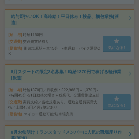
給与即払いOK！高時給！平日休み！検品、梱包業務[派
遣]
給 与
時給1150円
交通費
交通費支給有り
気になる!
勤務地
那須塩原駅～車15分 ※車通勤・バイク通勤O
K
8月スタートの限定3名募集！時給1370円で稼げる軽作業
[派遣]
給 与
時給1370円／月収例：222,968円＝1,370円×
7時間45分×21日勤務の場合＋残業代、交通費別途支給
交通費
実費支給／当社規定あり。通勤交通費実費支
気になる!
払／上限4万円／月※規定あり
勤務地
マイカー通勤可能/駐車場完備
8月お盆明け！ランスタッドメンバーに人気の職場座り作
業[派遣]