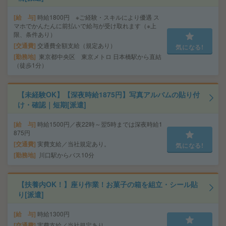
給 与
時給1800円 ※ご経験・スキルにより優遇 ス
マホでかんたんに前払いで給与が受け取れます（※上
限、条件あり）
交通費
交通費全額支給（規定あり）
気になる!
勤務地
東京都中央区 東京メトロ 日本橋駅から直結
（徒歩1分）
【未経験OK】【深夜時給1875円】写真アルバムの貼り付
け・確認｜短期[派遣]
給 与
時給1500円／夜22時～翌5時までは深夜時給1
875円
交通費
実費支給／当社規定あり。
気になる!
勤務地
川口駅からバス10分
【扶養内OK！】座り作業！お菓子の箱を組立・シール貼
り[派遣]
給 与
時給1300円
交通費
実費支給／当社規定あり。