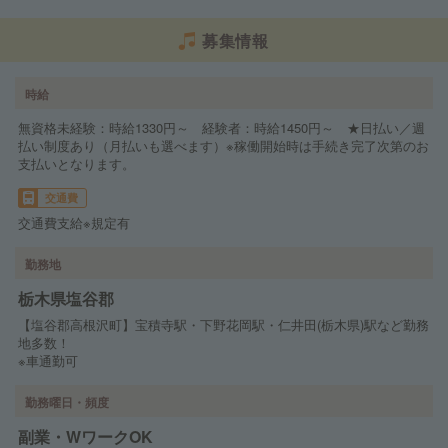
募集情報
時給
無資格未経験：時給1330円～ 経験者：時給1450円～ ★日払い／週
払い制度あり（月払いも選べます）※稼働開始時は手続き完了次第のお
支払いとなります。
交通費
交通費支給※規定有
勤務地
栃木県塩谷郡
【塩谷郡高根沢町】宝積寺駅・下野花岡駅・仁井田(栃木県)駅など勤務
地多数！
※車通勤可
勤務曜日・頻度
副業・WワークOK