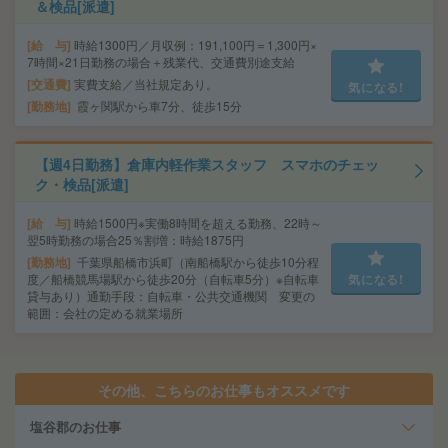
＆検品[派遣]
給 与
時給1300円／月収例：191,100円＝1,300円×
7時間×21日勤務の場合＋残業代、交通費別途支給
交通費
実費支給／当社規定あり。
気になる!
勤務地
霞ヶ関駅から車7分、徒歩15分
【週4日勤務】倉庫内軽作業スタッフ スマホのチェッ
ク・検品[派遣]
給 与
時給1500円※実働8時間を超える勤務、22時～
翌5時勤務の場合25％割増：時給1875円
勤務地
千葉県船橋市浜町（南船橋駅から徒歩10分程
度／船橋競馬場駅から徒歩20分（自転車5分）※自転車
気になる!
貸与あり）通勤手段：自転車・公共交通機関 変更の
範囲：会社の定める就業場所
その他、こちらのお仕事もオススメです
塩谷郡のお仕事