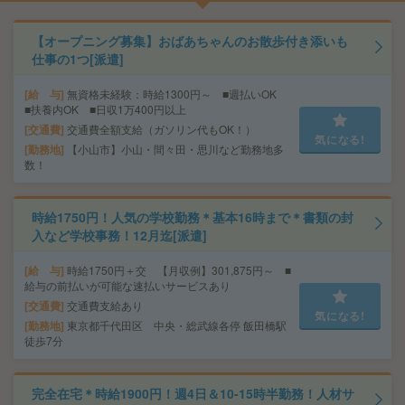
【オープニング募集】おばあちゃんのお散歩付き添いも
仕事の1つ[派遣]
給 与
無資格未経験：時給1300円～ ■週払いOK
■扶養内OK ■日収1万400円以上
交通費
交通費全額支給（ガソリン代もOK！）
気になる!
勤務地
【小山市】小山・間々田・思川など勤務地多
数！
時給1750円！人気の学校勤務＊基本16時まで＊書類の封
入など学校事務！12月迄[派遣]
給 与
時給1750円＋交 【月収例】301,875円～ ■
給与の前払いが可能な速払いサービスあり
交通費
交通費支給あり
気になる!
勤務地
東京都千代田区 中央・総武線各停 飯田橋駅
徒歩7分
完全在宅＊時給1900円！週4日＆10-15時半勤務！人材サ