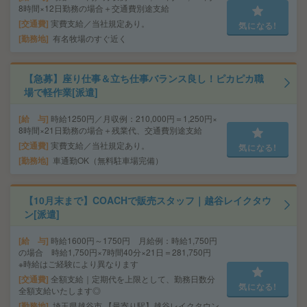
8時間×12日勤務の場合＋交通費別途支給
交通費
実費支給／当社規定あり。
気になる!
勤務地
有名牧場のすぐ近く
【急募】座り仕事＆立ち仕事バランス良し！ピカピカ職
場で軽作業[派遣]
給 与
時給1250円／月収例：210,000円＝1,250円×
8時間×21日勤務の場合＋残業代、交通費別途支給
交通費
実費支給／当社規定あり。
気になる!
勤務地
車通勤OK（無料駐車場完備）
【10月末まで】COACHで販売スタッフ｜越谷レイクタウ
ン[派遣]
給 与
時給1600円～1750円 月給例：時給1,750円
の場合 時給1,750円×7時間40分×21日＝281,750円
※時給はご経験により異なります
交通費
全額支給｜定期代を上限として、勤務日数分
気になる!
全額支給いたします◎
勤務地
埼玉県越谷市 【最寄り駅】越谷レイクタウン