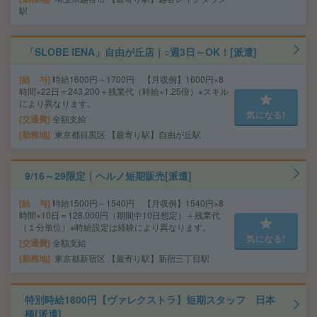
駅
「SLOBE IENA」自由が丘店｜○週3日～OK！[派遣]
給 与
時給1600円～1700円 【月収例】1600円×8
時間×22日＝243,200＋残業代（時給×1.25倍）※スキル
により異なります。
気になる!
交通費
全額支給
勤務地
東京都目黒区 【最寄り駅】自由が丘駅
9/16～29限定｜ヘルノ短期販売[派遣]
給 与
時給1500円～1540円 【月収例】1540円×8
時間×10日＝128,000円（期間中10日想定）＋残業代
（１分単位）※時給設定は経験により異なります。
気になる!
交通費
全額支給
勤務地
東京都新宿区 【最寄り駅】新宿三丁目駅
特別時給1800円【ヴァレクストラ】短期スタッフ 日本
橋[派遣]