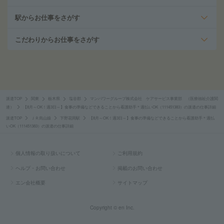
駅からお仕事をさがす
こだわりからお仕事をさがす
派遣TOP
関東
栃木県
塩谷郡
マンパワーグループ株式会社 ケアサービス事業部 （医療福祉介護関
連）
【8月～OK！週3日～】食事の準備などできることから看護助手＊週払いOK（111451383）の派遣の仕事詳細
派遣TOP
ＪＲ烏山線
下野花岡駅
【8月～OK！週3日～】食事の準備などできることから看護助手＊週払
いOK（111451383）の派遣の仕事詳細
個人情報の取り扱いについて
ご利用規約
ヘルプ・お問い合わせ
掲載のお問い合わせ
エン会社概要
サイトマップ
Copyright © en Inc.