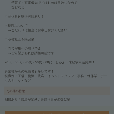
子育て・家事優先で／はじめは日数少なめで
などなど
＊産休育休取得実績あり！
＊病院について
→こだわりは担当にお申し付けください！
＊各種社会保険完備
＊直接雇用への切り替え
→ご希望があれば調整可能です
20代・30代・40代・50代・60代・しゅふ・未経験も活躍中！
異業種からの転職者も多いです！
転職例：工場・物流・接客・イベントスタッフ・事務・軽作業・デー
タ入力 などなど
その他の特徴
制服あり / 職場が禁煙 / 派遣社員が多数就業