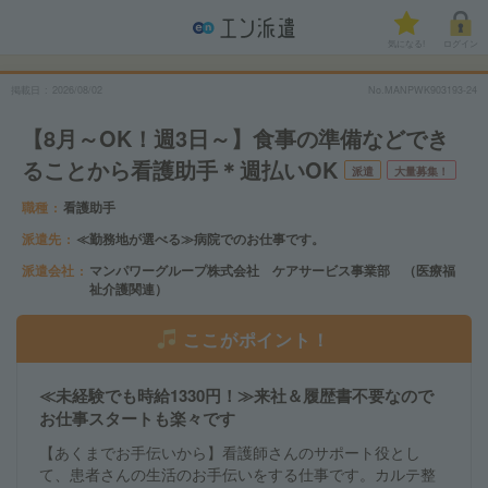
気になる!
ログイン
掲載日
2026/08/02
No.MANPWK903193-24
【8月～OK！週3日～】食事の準備などでき
ることから看護助手＊週払いOK
派遣
大量募集！
職種
看護助手
派遣先
≪勤務地が選べる≫病院でのお仕事です。
派遣会社
マンパワーグループ株式会社 ケアサービス事業部 （医療福
祉介護関連）
ここがポイント！
≪未経験でも時給1330円！≫来社＆履歴書不要なので
お仕事スタートも楽々です
【あくまでお手伝いから】看護師さんのサポート役とし
て、患者さんの生活のお手伝いをする仕事です。カルテ整