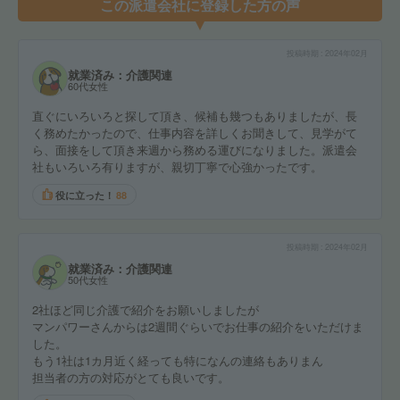
この派遣会社に登録した方の声
投稿時期
2024年02月
就業済み：介護関連
60代女性
直ぐにいろいろと探して頂き、候補も幾つもありましたが、長
く務めたかったので、仕事内容を詳しくお聞きして、見学がて
ら、面接をして頂き来週から務める運びになりました。派遣会
社もいろいろ有りますが、親切丁寧で心強かったです。
役に立った！
88
投稿時期
2024年02月
就業済み：介護関連
50代女性
2社ほど同じ介護で紹介をお願いしましたが
マンパワーさんからは2週間ぐらいでお仕事の紹介をいただけま
した。
もう1社は1カ月近く経っても特になんの連絡もありまん
担当者の方の対応がとても良いです。