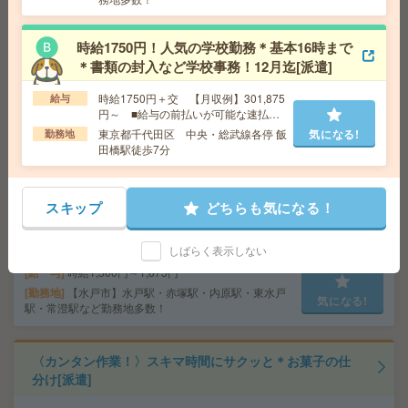
勤務地
【宇都宮市】宇都宮駅・東武宇都宮駅・雀宮
気になる!
駅・南宇都宮駅・岡本(栃木県)駅など勤務地多数！
時給1750円！人気の学校勤務＊基本16時まで
＊書類の封入など学校事務！12月迄[派遣]
《単発1日OK！日払い可》＊お菓子のモクモクシール貼
り[派遣]
時給1750円＋交 【月収例】301,875
給与
円～ ■給与の前払いが可能な速払い
給 与
時給1,200円～1,625円
サービスあり
東京都千代田区 中央・総武線各停 飯
気になる!
勤務地
交通費
■ 交通費規定内支給 ※派遣先による
田橋駅徒歩7分
気になる!
勤務地
【那須塩原市】那須塩原駅・西那須野駅・黒
磯駅など勤務地多数！
スキップ
どちらも気になる！
＼来社不要／単発1日OK＊DMの仕分け[派遣]
しばらく表示しない
給 与
時給1,500円～1,875円
勤務地
【水戸市】水戸駅・赤塚駅・内原駅・東水戸
気になる!
駅・常澄駅など勤務地多数！
〈カンタン作業！〉スキマ時間にサクッと＊お菓子の仕
分け[派遣]