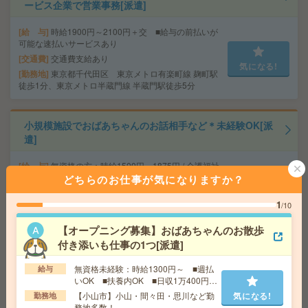
ービス企業で営業事務[派遣]
給 与
時給1900円～2100円＋交 ■給与の前払いが
可能な速払いサービスあり
交通費
交通費支給あり
気になる!
勤務地
東京都千代田区 東京メトロ有楽町線 麹町駅
徒歩1分、東京メトロ半蔵門線 半蔵門駅徒歩5分
小規模施設でおばあちゃんのお話相手など＊未経験OK[派
遣]
給 与
無資格の方：時給1500円～1875円 / 介護福祉
士：時給1800円～2250円 / 初任者以上：時給1600円
どちらのお仕事が気になりますか？
～2000円
1
交通費
全額支給
/10
気になる!
勤務地
【土浦市】土浦・荒川沖・神立など勤務地多
【オープニング募集】おばあちゃんのお散歩
数！
付き添いも仕事の1つ[派遣]
無資格未経験：時給1300円～ ■週払
給与
＼来社不要／単発1日OK＊お菓子の仕分け[派遣]
いOK ■扶養内OK ■日収1万400円以
上
【小山市】小山・間々田・思川など勤
気になる!
勤務地
給 与
時給1,500円～1,875円
務地多数！