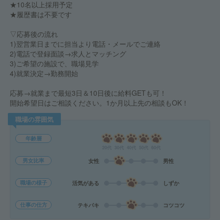
★10名以上採用予定
★履歴書は不要です
▽応募後の流れ
1)翌営業日までに担当より電話・メールでご連絡
2)電話で登録面談→求人とマッチング
3)ご希望の施設で、職場見学
4)就業決定→勤務開始
応募→就業まで最短3日＆10日後に給料GETも可！
開始希望日はご相談ください。1か月以上先の相談もOK！
職場の雰囲気
年齢層
20代
30代
40代
50代
60代
男女比率
女性
男性
職場の様子
活気がある
しずか
仕事の仕方
テキパキ
コツコツ