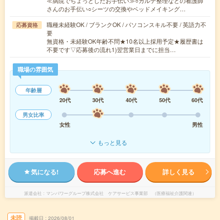
≪病院でちょっとしたお手伝い≫○カルテ整理などの看護師
さんのお手伝い○シーツの交換やベッドメイキング…
職種未経験OK / ブランクOK / パソコンスキル不要 / 英語力不
応募資格
要
無資格・未経験OK年齢不問★10名以上採用予定★履歴書は
不要です▽応募後の流れ1)翌営業日までに担当…
職場の雰囲気
年齢層
20代
30代
40代
50代
60代
男女比率
女性
男性
もっと見る
気になる!
応募へ進む
詳しく見る
派遣会社
マンパワーグループ株式会社 ケアサービス事業部 （医療福祉介護関連）
未読
掲載日
2026/08/01