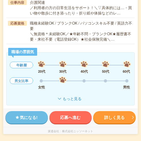
介護関連
仕事内容
／利用者の方の日常生活をサポート！＼▽具体的には…・買
い物や散歩に付き添ったり・折り紙や体操などのレ…
職種未経験OK / ブランクOK / パソコンスキル不要 / 英語力不
応募資格
要
＼無資格＊未経験OK／★年齢不問・ブランクOK★履歴書不
要・来社不要（電話登録OK）★社会保険完備＼…
職場の雰囲気
年齢層
20代
30代
40代
50代
60代
男女比率
女性
男性
もっと見る
気になる!
応募へ進む
詳しく見る
派遣会社
株式会社ニッソーネット