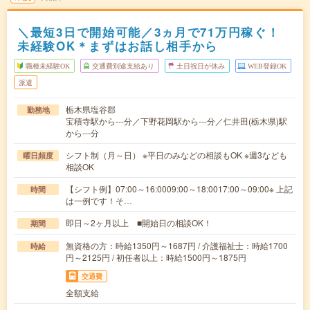
＼最短3日で開始可能／3ヵ月で71万円稼ぐ！
未経験OK＊まずはお話し相手から
職種未経験OK
交通費別途支給あり
土日祝日が休み
WEB登録OK
派遣
栃木県塩谷郡
勤務地
宝積寺駅から---分／下野花岡駅から---分／仁井田(栃木県)駅
から---分
シフト制（月～日） ※平日のみなどの相談もOK ※週3なども
曜日頻度
相談OK
【シフト例】07:00～16:0009:00～18:0017:00～09:00※ 上記
時間
は一例です！そ…
即日～2ヶ月以上 ■開始日の相談OK！
期間
無資格の方：時給1350円～1687円 / 介護福祉士：時給1700
時給
円～2125円 / 初任者以上：時給1500円～1875円
交通費
全額支給