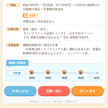
時給1650円／【月収例：277,200円】＝1,650円×8時間×21
時給
日勤務の場合＋交通費別途支給
交通費
実費支給／当社規定あり。
製造（組立・加工）
仕事内容
【コンクリートの品質チェック】～おすすめポイント～
【1】資格＆経験が活かせる！【2】高時給1650円…
職種未経験OK / 英語力不要
応募資格
・社有車は軽トラ（マニュアル車）運転があるため、普通自
動車MT免許が必須となります！・コンクリート技…
職場の雰囲気
年齢層
20代
30代
40代
50代
60代
気になる!
応募へ進む
詳しく見る
派遣会社
ランスタッド株式会社 北関東エリア