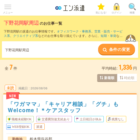
メニュー
気になる!
ログイン
検索
下野花岡駅周辺
のお仕事一覧
下野花岡駅の派遣のお仕事情報です。
オフィスワーク・事務系
、
営業・販売・サービ
ス系
、
クリエイティブ系
などのお仕事を取り揃えています。さらに、
短期
・
単発
など
の期間や、
職種未経験OK
などのこだわり条件で絞り込んでいただけます。
条件の変更
また、
岡本(栃木県)駅
・
宝積寺駅
・
氏家駅
・
片岡駅
・
蒲須坂駅
など近隣駅のお仕事もご
下野花岡駅周辺
確認いただけます。
7
1,336
全
件
平均時給:
円
時給順
新着順
未読
掲載日
2026/08/06
NEW
「ワガママ」「キャリア相談」「グチ」も
Welcome！＊ケアスタッフ
職種未経験OK
交通費別途支給あり
土日祝日が休み
残業なし
WEB登録OK
派遣
栃木県塩谷郡
勤務地