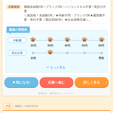
職種未経験OK / ブランクOK / パソコンスキル不要 / 英語力不
応募資格
要
＼無資格＊未経験OK／★年齢不問・ブランクOK★履歴書不
要・来社不要（電話登録OK）★社会保険完備＼…
職場の雰囲気
年齢層
20代
30代
40代
50代
60代
男女比率
女性
男性
もっと見る
気になる!
応募へ進む
詳しく見る
派遣会社
株式会社ニッソーネット
未読
掲載日
2026/08/02