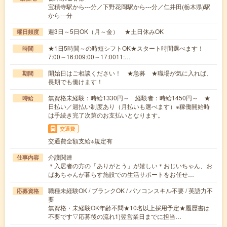
宝積寺駅から---分／下野花岡駅から---分／仁井田(栃木県)駅
から---分
週3日～5日OK（月～金） ★土日休みOK
曜日頻度
★1日5時間～の時短シフトOK★スタート時間選べます！
時間
7:00～16:009:00～17:0011:…
開始日はご相談ください！ ★急募 ★職場が気に入れば、
期間
長期でも働けます！
無資格未経験：時給1330円～ 経験者：時給1450円～ ★
時給
日払い／週払い制度あり（月払いも選べます）※稼働開始時
は手続き完了次第のお支払いとなります。
交通費
交通費全額支給※規定有
介護関連
仕事内容
＊入居者の方の「ありがとう」が嬉しい＊おじいちゃん、お
ばあちゃんが暮らす施設での生活サポートをお任せ…
職種未経験OK / ブランクOK / パソコンスキル不要 / 英語力不
応募資格
要
無資格・未経験OK年齢不問★10名以上採用予定★履歴書は
不要です▽応募後の流れ1)翌営業日までに担当…