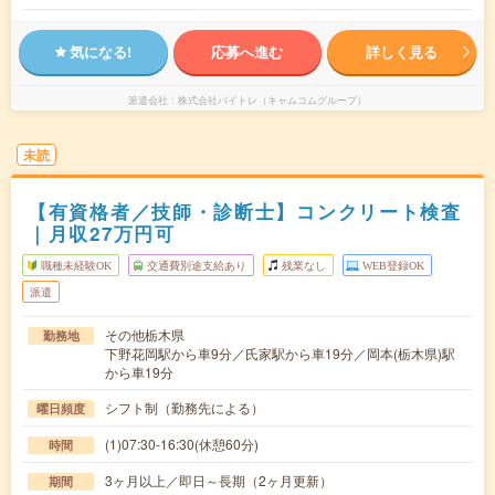
気になる!
応募へ進む
詳しく見る
派遣会社
株式会社バイトレ（キャムコムグループ）
未読
【有資格者／技師・診断士】コンクリート検査
｜月収27万円可
職種未経験OK
交通費別途支給あり
残業なし
WEB登録OK
派遣
その他栃木県
勤務地
下野花岡駅から車9分／氏家駅から車19分／岡本(栃木県)駅
から車19分
シフト制（勤務先による）
曜日頻度
(1)07:30-16:30(休憩60分)
時間
3ヶ月以上／即日～長期（2ヶ月更新）
期間