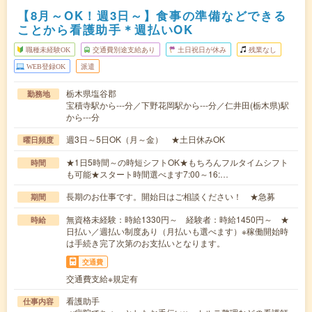
【8月～OK！週3日～】食事の準備などできる
ことから看護助手＊週払いOK
職種未経験OK
交通費別途支給あり
土日祝日が休み
残業なし
WEB登録OK
派遣
栃木県塩谷郡
勤務地
宝積寺駅から---分／下野花岡駅から---分／仁井田(栃木県)駅
から---分
週3日～5日OK（月～金） ★土日休みOK
曜日頻度
★1日5時間～の時短シフトOK★もちろんフルタイムシフト
時間
も可能★スタート時間選べます7:00～16:…
長期のお仕事です。開始日はご相談ください！ ★急募
期間
無資格未経験：時給1330円～ 経験者：時給1450円～ ★
時給
日払い／週払い制度あり（月払いも選べます）※稼働開始時
は手続き完了次第のお支払いとなります。
交通費
交通費支給※規定有
看護助手
仕事内容