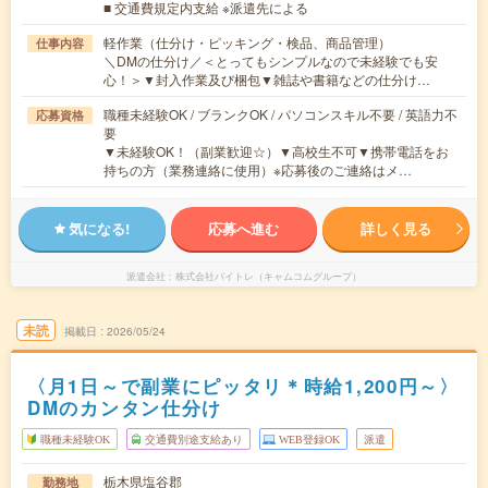
■ 交通費規定内支給 ※派遣先による
軽作業（仕分け・ピッキング・検品、商品管理）
仕事内容
＼DMの仕分け／＜とってもシンプルなので未経験でも安
心！＞▼封入作業及び梱包▼雑誌や書籍などの仕分け…
職種未経験OK / ブランクOK / パソコンスキル不要 / 英語力不
応募資格
要
▼未経験OK！（副業歓迎☆）▼高校生不可▼携帯電話をお
持ちの方（業務連絡に使用）※応募後のご連絡はメ…
気になる!
応募へ進む
詳しく見る
派遣会社
株式会社バイトレ（キャムコムグループ）
未読
掲載日
2026/05/24
〈月1日～で副業にピッタリ＊時給1,200円～〉
DMのカンタン仕分け
職種未経験OK
交通費別途支給あり
WEB登録OK
派遣
栃木県塩谷郡
勤務地