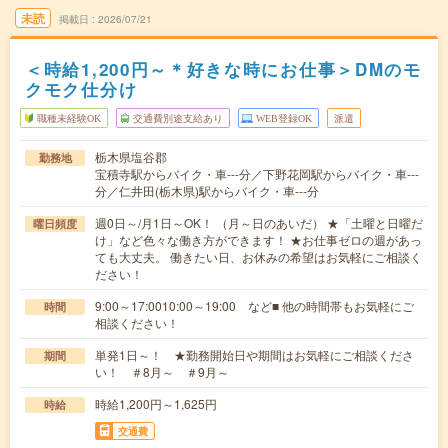
未読
掲載日
2026/07/21
＜時給1,200円～＊好きな時にお仕事＞DMのモ
クモク仕分け
職種未経験OK
交通費別途支給あり
WEB登録OK
派遣
栃木県塩谷郡
勤務地
宝積寺駅からバイク・車---分／下野花岡駅からバイク・車---
分／仁井田(栃木県)駅からバイク・車---分
週0日～/月1日～OK！ （月～日のあいだ） ★「土曜と日曜だ
曜日頻度
け」など色々な働き方ができます！ ★お仕事ゼロの週があっ
ても大丈夫。 働きたい日、お休みの希望はお気軽にご相談く
ださい！
9:00～17:0010:00～19:00 など■ 他の時間帯もお気軽にご
時間
相談ください！
単発1日～！ ★勤務開始日や期間はお気軽にご相談くださ
期間
い！ ＃8月～ ＃9月～
時給1,200円～1,625円
時給
交通費