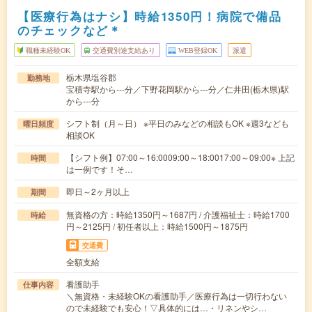
【医療行為はナシ】時給1350円！病院で備品
のチェックなど＊
職種未経験OK
交通費別途支給あり
WEB登録OK
派遣
栃木県塩谷郡
勤務地
宝積寺駅から---分／下野花岡駅から---分／仁井田(栃木県)駅
から---分
シフト制（月～日） ※平日のみなどの相談もOK ※週3なども
曜日頻度
相談OK
【シフト例】07:00～16:0009:00～18:0017:00～09:00※ 上記
時間
は一例です！そ…
即日～2ヶ月以上
期間
無資格の方：時給1350円～1687円 / 介護福祉士：時給1700
時給
円～2125円 / 初任者以上：時給1500円～1875円
交通費
全額支給
看護助手
仕事内容
＼無資格・未経験OKの看護助手／医療行為は一切行わない
ので未経験でも安心！▽具体的には…・リネンやシ…