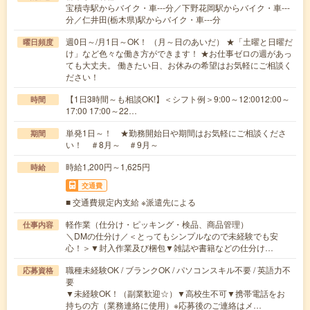
宝積寺駅からバイク・車---分／下野花岡駅からバイク・車---
分／仁井田(栃木県)駅からバイク・車---分
週0日～/月1日～OK！ （月～日のあいだ） ★「土曜と日曜だ
曜日頻度
け」など色々な働き方ができます！ ★お仕事ゼロの週があっ
ても大丈夫。 働きたい日、お休みの希望はお気軽にご相談く
ださい！
【1日3時間～も相談OK!】＜シフト例＞9:00～12:0012:00～
時間
17:00 17:00～22…
単発1日～！ ★勤務開始日や期間はお気軽にご相談くださ
期間
い！ ＃8月～ ＃9月～
時給1,200円～1,625円
時給
交通費
■ 交通費規定内支給 ※派遣先による
軽作業（仕分け・ピッキング・検品、商品管理）
仕事内容
＼DMの仕分け／＜とってもシンプルなので未経験でも安
心！＞▼封入作業及び梱包▼雑誌や書籍などの仕分け…
職種未経験OK / ブランクOK / パソコンスキル不要 / 英語力不
応募資格
要
▼未経験OK！（副業歓迎☆）▼高校生不可▼携帯電話をお
持ちの方（業務連絡に使用）※応募後のご連絡はメ…