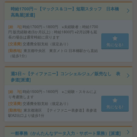
時給1700円～【マックス＆コー】短期スタッフ 日本橋
高島屋[派遣]
給 与
時給1700円～1800円 ※未経験者：時給1700
円 販売経験者(3か月以上)：時給1800円 ※2月以降も延
長の場合は通常時給に戻ります
交通費
交通費全額支給（規定あり）
気になる!
勤務地
東京都中央区 東京メトロ 日本橋駅から直結
（徒歩1分）
週3日～【ティファニー】コンシェルジュ／販売なし 表
参道[派遣]
給 与
時給1500円～1600円 ※ご経験・スキルによ
り考慮致します
交通費
交通費全額支給（規定あり）
気になる!
勤務地
東京都港区 【ティファニー表参道】表参道
駅A2出口より徒歩1分
一般事務（かんたんなデータ入力・サポート業務）[派遣]