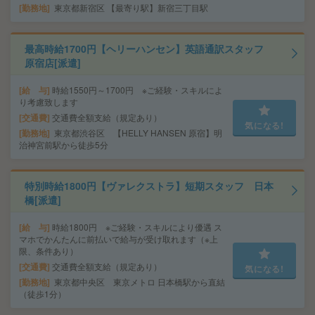
勤務地
東京都新宿区 【最寄り駅】新宿三丁目駅
最高時給1700円【ヘリーハンセン】英語通訳スタッフ
原宿店[派遣]
給 与
時給1550円～1700円 ※ご経験・スキルによ
り考慮致します
交通費
交通費全額支給（規定あり）
気になる!
勤務地
東京都渋谷区 【HELLY HANSEN 原宿】明
治神宮前駅から徒歩5分
特別時給1800円【ヴァレクストラ】短期スタッフ 日本
橋[派遣]
給 与
時給1800円 ※ご経験・スキルにより優遇 ス
マホでかんたんに前払いで給与が受け取れます（※上
限、条件あり）
交通費
交通費全額支給（規定あり）
気になる!
勤務地
東京都中央区 東京メトロ 日本橋駅から直結
（徒歩1分）