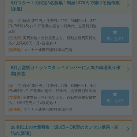
8月スタートの限定3名募集！時給1370円で稼げる軽作業
[派遣]
給 与
時給1370円／月収例：222、968円＝1、370
円×7時間45分×21日勤務の場合＋残業代、交通費別途
支給
交通費
実費支給／当社規定あり。通勤交通費実費支
気になる!
払／上限4万円／月※規定あり
勤務地
マイカー通勤可能/駐車場完備
8月お盆明け！ランスタッドメンバーに人気の職場座り作
業[派遣]
給 与
時給1350円／月収例：226、800円＝1、350
円×8時間×21日勤務の場合＋残業代、交通費別途支給
交通費
実費支給／当社規定あり。通勤交通費実費支
気になる!
払／上限4万円／月※規定あり
勤務地
マイカー通勤可能/駐車場完備
20名以上の大量募集！週3日～OK梨のカンタン選果・箱
詰め[派遣]