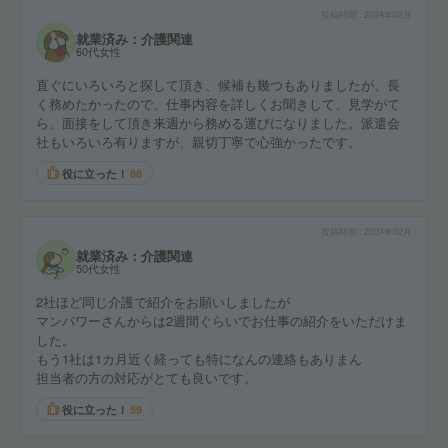
投稿時期
2024年02月
就業済み：介護関連
60代女性
直ぐにいろいろと探して頂き、候補も幾つもありましたが、長
く務めたかったので、仕事内容を詳しくお聞きして、見学がて
ら、面接をして頂き来週から務める運びになりました。派遣会
社もいろいろ有りますが、親切丁寧で心強かったです。
役に立った！
88
投稿時期
2024年02月
就業済み：介護関連
50代女性
2社ほど同じ介護で紹介をお願いしましたが
マンパワーさんからは2週間ぐらいでお仕事の紹介をいただけま
した。
もう1社は1カ月近く経っても特になんの連絡もありまん
担当者の方の対応がとても良いです。
役に立った！
59