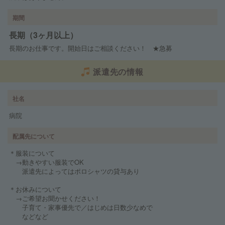
期間
長期（3ヶ月以上）
長期のお仕事です。開始日はご相談ください！ ★急募
派遣先の情報
社名
病院
配属先について
＊服装について
→動きやすい服装でOK
派遣先によってはポロシャツの貸与あり
＊お休みについて
→ご希望お聞かせください！
子育て・家事優先で／はじめは日数少なめで
などなど