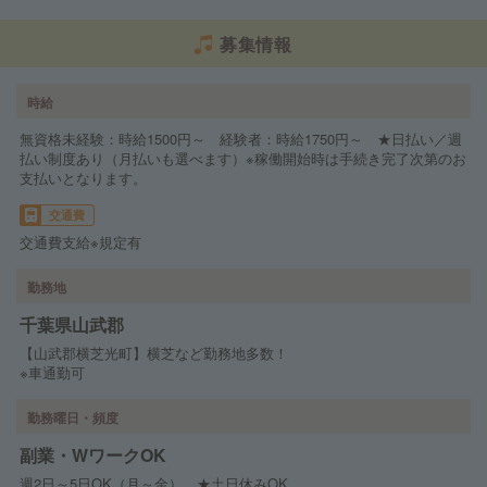
募集情報
時給
無資格未経験：時給1500円～ 経験者：時給1750円～ ★日払い／週
払い制度あり（月払いも選べます）※稼働開始時は手続き完了次第のお
支払いとなります。
交通費
交通費支給※規定有
勤務地
千葉県山武郡
【山武郡横芝光町】横芝など勤務地多数！
※車通勤可
勤務曜日・頻度
副業・WワークOK
週2日～5日OK（月～金） ★土日休みOK