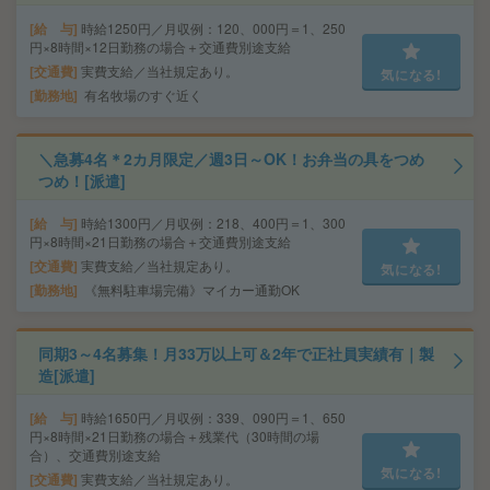
給 与
時給1250円／月収例：120、000円＝1、250
円×8時間×12日勤務の場合＋交通費別途支給
交通費
実費支給／当社規定あり。
気になる!
勤務地
有名牧場のすぐ近く
＼急募4名＊2カ月限定／週3日～OK！お弁当の具をつめ
つめ！[派遣]
給 与
時給1300円／月収例：218、400円＝1、300
円×8時間×21日勤務の場合＋交通費別途支給
交通費
実費支給／当社規定あり。
気になる!
勤務地
《無料駐車場完備》マイカー通勤OK
同期3～4名募集！月33万以上可＆2年で正社員実績有｜製
造[派遣]
給 与
時給1650円／月収例：339、090円＝1、650
円×8時間×21日勤務の場合＋残業代（30時間の場
合）、交通費別途支給
気になる!
交通費
実費支給／当社規定あり。