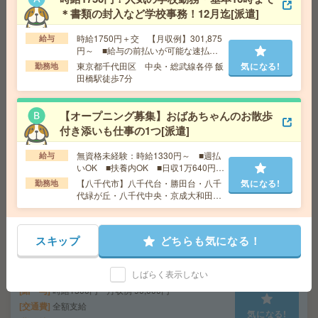
＜急募＞2か月未満の期間限定×証明書発行業務@新川崎×
＊書類の封入など学校事務！12月迄[派遣]
鹿島田[派遣]
時給1750円＋交 【月収例】301,875
給与
給 与
時給1650円
円～ ■給与の前払いが可能な速払い
サービスあり
交通費
全額支給
東京都千代田区 中央・総武線各停 飯
気になる!
勤務地
気になる!
田橋駅徒歩7分
勤務地
新川崎駅徒歩6分、鹿島田駅徒歩2分
【オープニング募集】おばあちゃんのお散歩
15時迄など時短相談OK！覚えたらルーティン！注文のチ
付き添いも仕事の1つ[派遣]
ェック、データ入力など[派遣]
無資格未経験：時給1330円～ ■週払
給与
給 与
時給1700円 月収例 238,000円
いOK ■扶養内OK ■日収1万640円以
上
交通費
全額支給
【八千代市】八千代台・勝田台・八千
気になる!
勤務地
気になる!
代緑が丘・八千代中央・京成大和田な
勤務地
大和駅徒歩16分 ※大和市深見エリア（敷地内
ど勤務地多数！
に駐車場あり（無料））
スキップ
どちらも気になる！
【扶養内】9時～12時！時給1500円！大手グループ＊デ
ータ確認などコツコツ事務[派遣]
しばらく表示しない
給 与
時給1500円 月収例 90,000円
交通費
全額支給
気になる!