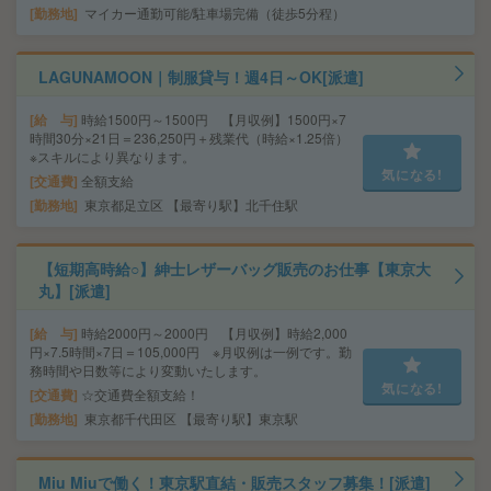
勤務地
マイカー通勤可能/駐車場完備（徒歩5分程）
LAGUNAMOON｜制服貸与！週4日～OK[派遣]
給 与
時給1500円～1500円 【月収例】1500円×7
時間30分×21日＝236,250円＋残業代（時給×1.25倍）
※スキルにより異なります。
気になる!
交通費
全額支給
勤務地
東京都足立区 【最寄り駅】北千住駅
【短期高時給○】紳士レザーバッグ販売のお仕事【東京大
丸】[派遣]
給 与
時給2000円～2000円 【月収例】時給2,000
円×7.5時間×7日＝105,000円 ※月収例は一例です。勤
務時間や日数等により変動いたします。
気になる!
交通費
☆交通費全額支給！
勤務地
東京都千代田区 【最寄り駅】東京駅
Miu Miuで働く！東京駅直結・販売スタッフ募集！[派遣]