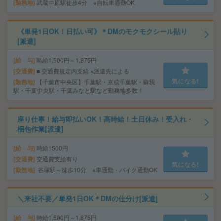
勤務地
武蔵中原駅徒歩4分 ※自転車通勤OK
《単発1日OK！日払い可》＊DMのモクモクシール貼り
[派遣]
給 与
時給1,500円～1,875円
交通費
■ 交通費規定内支給 ※派遣先による
気になる!
勤務地
【千葉市中央区】千葉駅・京成千葉駅・蘇我
駅・千葉中央駅・千葉みなと駅など勤務地多数！
座り仕事！給与即払いOK！高時給！土日休み！受入れ・
梱包作業[派遣]
給 与
時給1500円
交通費
交通費支給有り
気になる!
勤務地
谷塚駅～徒歩10分 ※車通勤・バイク通勤OK
＼来社不要／単発1日OK＊DMの仕分け[派遣]
給 与
時給1,500円～1,875円