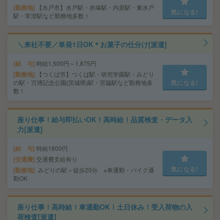
勤務地
【水戸市】水戸駅・赤塚駅・内原駅・東水戸
気になる!
駅・常澄駅など勤務地多数！
＼来社不要／単発1日OK＊お菓子の仕分け[派遣]
給 与
時給1,500円～1,875円
勤務地
【つくば市】つくば駅・研究学園駅・みどり
の駅・万博記念公園(茨城県)駅・宮脇駅など勤務地多
気になる!
数！
座り仕事！給与即払いOK！高時給！品質検査・データ入
力[派遣]
給 与
時給1800円
交通費
交通費支給有り
気になる!
勤務地
みどりの駅～徒歩20分 ※車通勤・バイク通
勤OK
座り仕事！高時給！車通勤OK！土日休み！受入荷物の入
荷検査[派遣]