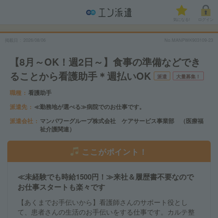
気になる!
ログイン
掲載日
2026/08/06
No.MANPWK903109-23
【8月～OK！週2日～】食事の準備などでき
ることから看護助手＊週払いOK
派遣
大量募集！
職種
看護助手
派遣先
≪勤務地が選べる≫病院でのお仕事です。
派遣会社
マンパワーグループ株式会社 ケアサービス事業部 （医療福
祉介護関連）
ここがポイント！
≪未経験でも時給1500円！≫来社＆履歴書不要なので
お仕事スタートも楽々です
【あくまでお手伝いから】看護師さんのサポート役とし
て、患者さんの生活のお手伝いをする仕事です。カルテ整