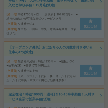
時給1750円！人気の学校勤務＊基本16時まで＊書類の封
入など学校事務！12月迄[派遣]
給 与
時給1750円＋交 【月収例】301,875円～ ■
給与の前払いが可能な速払いサービスあり
交通費
交通費支給あり
気になる!
勤務地
東京都千代田区 中央・総武線各停 飯田橋駅
徒歩7分
【オープニング募集】おばあちゃんのお散歩付き添いも
仕事の1つ[派遣]
給 与
無資格未経験：時給1330円～ ■週払いOK
■扶養内OK ■日収1万640円以上
交通費
交通費全額支給
気になる!
勤務地
【八千代市】八千代台・勝田台・八千代緑が
丘・八千代中央・京成大和田など勤務地多数！
完全在宅＊時給1900円！週4日＆10-15時半勤務！人材サ
ービス企業で営業事務[派遣]