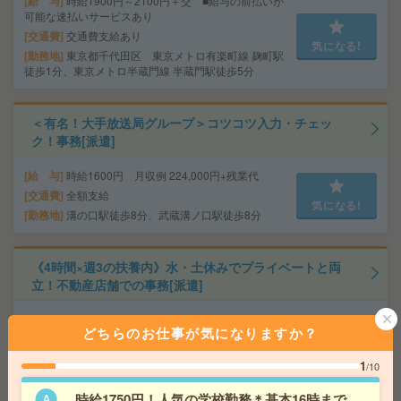
給 与
時給1900円～2100円＋交 ■給与の前払いが
可能な速払いサービスあり
交通費
交通費支給あり
気になる!
勤務地
東京都千代田区 東京メトロ有楽町線 麹町駅
徒歩1分、東京メトロ半蔵門線 半蔵門駅徒歩5分
＜有名！大手放送局グループ＞コツコツ入力・チェッ
ク！事務[派遣]
給 与
時給1600円 月収例 224,000円+残業代
交通費
全額支給
気になる!
勤務地
溝の口駅徒歩8分、武蔵溝ノ口駅徒歩8分
《4時間×週3の扶養内》水・土休みでプライベートと両
立！不動産店舗での事務[派遣]
給 与
時給1600円
どちらのお仕事が気になりますか？
交通費
全額支給
気になる!
勤務地
中川駅徒歩5分
1
/10
時給1750円！人気の学校勤務＊基本16時まで