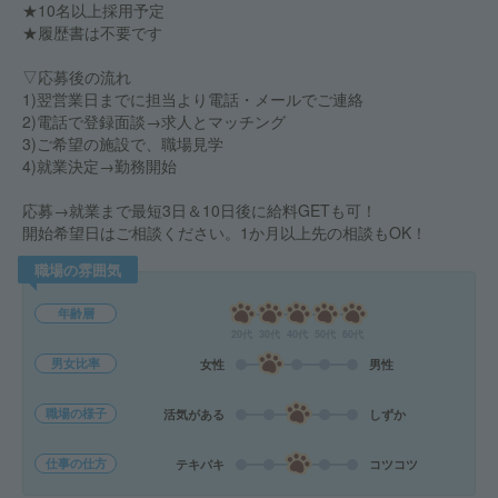
★10名以上採用予定
★履歴書は不要です
▽応募後の流れ
1)翌営業日までに担当より電話・メールでご連絡
2)電話で登録面談→求人とマッチング
3)ご希望の施設で、職場見学
4)就業決定→勤務開始
応募→就業まで最短3日＆10日後に給料GETも可！
開始希望日はご相談ください。1か月以上先の相談もOK！
職場の雰囲気
年齢層
20代
30代
40代
50代
60代
男女比率
女性
男性
職場の様子
活気がある
しずか
仕事の仕方
テキパキ
コツコツ