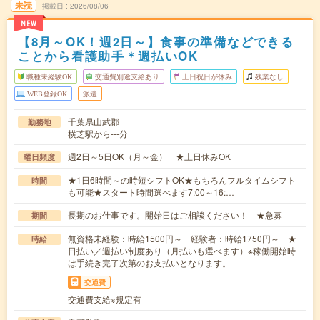
未読
掲載日
2026/08/06
NEW
【8月～OK！週2日～】食事の準備などできる
ことから看護助手＊週払いOK
職種未経験OK
交通費別途支給あり
土日祝日が休み
残業なし
WEB登録OK
派遣
千葉県山武郡
勤務地
横芝駅から---分
週2日～5日OK（月～金） ★土日休みOK
曜日頻度
★1日6時間～の時短シフトOK★もちろんフルタイムシフト
時間
も可能★スタート時間選べます7:00～16:…
長期のお仕事です。開始日はご相談ください！ ★急募
期間
無資格未経験：時給1500円～ 経験者：時給1750円～ ★
時給
日払い／週払い制度あり（月払いも選べます）※稼働開始時
は手続き完了次第のお支払いとなります。
交通費
交通費支給※規定有