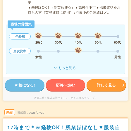
要
▼未経験OK！（副業歓迎☆）▼高校生不可▼携帯電話をお
持ちの方（業務連絡に使用）※応募後のご連絡はメ…
職場の雰囲気
年齢層
20代
30代
40代
50代
60代
男女比率
女性
男性
もっと見る
気になる!
応募へ進む
詳しく見る
派遣会社
株式会社バイトレ（キャムコムグループ）
未読
掲載日
2026/07/29
17時まで＊未経験OK！残業ほぼなし▼服装自