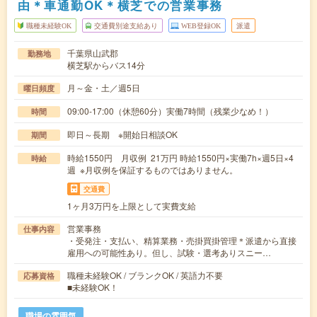
由＊車通勤OK＊横芝での営業事務
職種未経験OK
交通費別途支給あり
WEB登録OK
派遣
千葉県山武郡
勤務地
横芝駅からバス14分
月～金・土／週5日
曜日頻度
09:00-17:00（休憩60分）実働7時間（残業少なめ！）
時間
即日～長期 ※開始日相談OK
期間
時給1550円 月収例 21万円 時給1550円×実働7h×週5日×4
時給
週 ※月収例を保証するものではありません。
交通費
1ヶ月3万円を上限として実費支給
営業事務
仕事内容
・受発注・支払い、精算業務・売掛買掛管理＊派遣から直接
雇用への可能性あり。但し、試験・選考ありスニー…
職種未経験OK / ブランクOK / 英語力不要
応募資格
■未経験OK！
職場の雰囲気