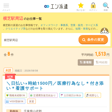
メニュー
気になる!
ログイン
検索
横芝駅周辺
のお仕事一覧
横芝駅の派遣のお仕事情報です。
オフィスワーク・事務系
、
営業・販売・サービス系
、
クリエイティブ系
などのお仕事を取り揃えています。さらに、
短期
・
単発
などの期
間や、
職種未経験OK
などのこだわり条件で絞り込んでいただけます。
条件の変更
また、
芝山千代田駅
・
松尾(千葉県)駅
・
成東駅
・
求名駅
・
日向駅
など近隣駅のお仕事も
横芝駅周辺
ご確認いただけます。
8
1,513
全
件
平均時給:
円
時給順
新着順
未読
掲載日
2026/08/08
NEW
＼日払い×時給1500円／医療行為なし＊付き添
い＊看護サポート
職種未経験OK
交通費別途支給あり
土日祝日が休み
残業なし
WEB登録OK
派遣
千葉県山武郡
勤務地