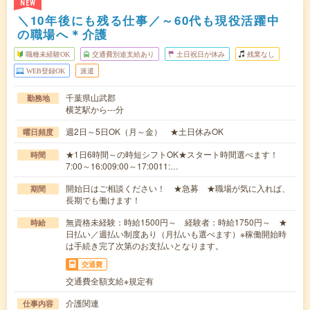
NEW
＼10年後にも残る仕事／～60代も現役活躍中
の職場へ＊介護
職種未経験OK
交通費別途支給あり
土日祝日が休み
残業なし
WEB登録OK
派遣
千葉県山武郡
勤務地
横芝駅から---分
週2日～5日OK（月～金） ★土日休みOK
曜日頻度
★1日6時間～の時短シフトOK★スタート時間選べます！
時間
7:00～16:009:00～17:0011:…
開始日はご相談ください！ ★急募 ★職場が気に入れば、
期間
長期でも働けます！
無資格未経験：時給1500円～ 経験者：時給1750円～ ★
時給
日払い／週払い制度あり（月払いも選べます）※稼働開始時
は手続き完了次第のお支払いとなります。
交通費
交通費全額支給※規定有
介護関連
仕事内容