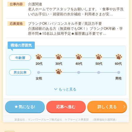
介護関連
仕事内容
老人ホームでケアスタッフをお願いします。・食事やお手洗
いのお手伝い・就寝前の水分補給・利用者さまが安…
ブランクOK / パソコンスキル不要 / 英語力不要
応募資格
介護経験のある方（無資格でもOK！）ブランクOK年齢・学
歴不問★10名以上採用予定★履歴書は不要です…
職場の雰囲気
年齢層
20代
30代
40代
50代
60代
男女比率
女性
男性
もっと見る
気になる!
応募へ進む
詳しく見る
派遣会社
マンパワーグループ株式会社 ケアサービス事業部 （医療福祉介護関連）