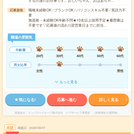
する介護のお仕事です。おじいちゃん、おばあちゃ…
職種未経験OK / ブランクOK / パソコンスキル不要 / 英語力不
応募資格
要
無資格・未経験OK年齢不問★10名以上採用予定★履歴書は
不要です▽応募後の流れ1)翌営業日までに担当…
職場の雰囲気
年齢層
20代
30代
40代
50代
60代
男女比率
女性
男性
もっと見る
気になる!
応募へ進む
詳しく見る
派遣会社
マンパワーグループ株式会社 ケアサービス事業部 （医療福祉介護関連）
未読
掲載日
2026/08/07