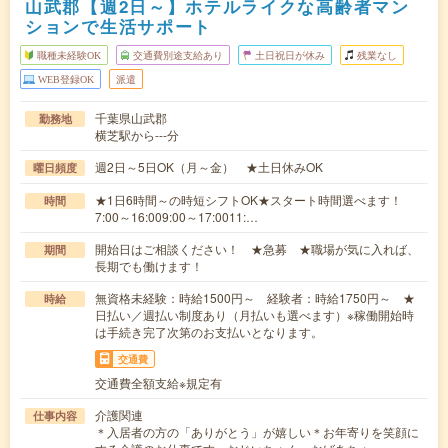
山武郡【週2日～】ホテルライクな高齢者マン
ションで生活サポート
職種未経験OK
交通費別途支給あり
土日祝日が休み
残業なし
WEB登録OK
派遣
千葉県山武郡
勤務地
横芝駅から---分
週2日～5日OK（月～金） ★土日休みOK
曜日頻度
★1日6時間～の時短シフトOK★スタート時間選べます！
時間
7:00～16:009:00～17:0011:…
開始日はご相談ください！ ★急募 ★職場が気に入れば、
期間
長期でも働けます！
無資格未経験：時給1500円～ 経験者：時給1750円～ ★
時給
日払い／週払い制度あり（月払いも選べます）※稼働開始時
は手続き完了次第のお支払いとなります。
交通費
交通費全額支給※規定有
介護関連
仕事内容
＊入居者の方の「ありがとう」が嬉しい＊お年寄りを笑顔に