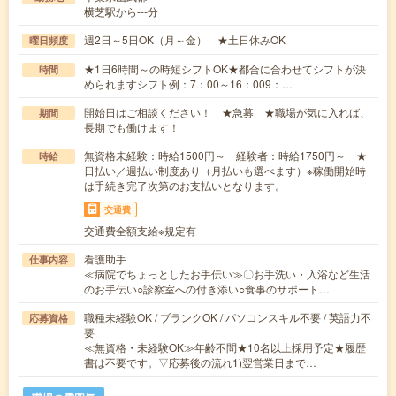
横芝駅から---分
週2日～5日OK（月～金） ★土日休みOK
曜日頻度
★1日6時間～の時短シフトOK★都合に合わせてシフトが決
時間
められますシフト例：7：00～16：009：…
開始日はご相談ください！ ★急募 ★職場が気に入れば、
期間
長期でも働けます！
無資格未経験：時給1500円～ 経験者：時給1750円～ ★
時給
日払い／週払い制度あり（月払いも選べます）※稼働開始時
は手続き完了次第のお支払いとなります。
交通費
交通費全額支給※規定有
看護助手
仕事内容
≪病院でちょっとしたお手伝い≫〇お手洗い・入浴など生活
のお手伝い○診察室への付き添い○食事のサポート…
職種未経験OK / ブランクOK / パソコンスキル不要 / 英語力不
応募資格
要
≪無資格・未経験OK≫年齢不問★10名以上採用予定★履歴
書は不要です。▽応募後の流れ1)翌営業日まで…