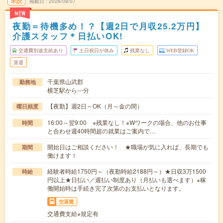
未読
掲載日
2026/08/07
NEW
夜勤＝待機多め！？【週2日で月収25.2万円】
介護スタッフ＊日払いOK!
交通費別途支給あり
土日祝日が休み
残業なし
WEB登録OK
派遣
千葉県山武郡
勤務地
横芝駅から---分
【夜勤】週2日～OK（月～金の間）
曜日頻度
16:00～翌9:00 ※残業なし！※Wワークの場合、他のお仕事
時間
と合わせ週40時間超の就業はご案内で…
開始日はご相談ください！ ★職場が気に入れば、長期でも
期間
働けます！
経験者時給1750円～（夜勤時給2188円～）★日収3万1500
時給
円以上★日払い／週払い制度あり（月払いも選べます）※稼
働開始時は手続き完了次第のお支払いとなります。
交通費
交通費支給※規定有