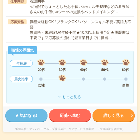
看護助手
仕事内容
≪病院でちょっとしたお手伝い≫○カルテ整理などの看護師
さんのお手伝い○シーツの交換やベッドメイキング…
職種未経験OK / ブランクOK / パソコンスキル不要 / 英語力不
応募資格
要
無資格・未経験OK年齢不問★10名以上採用予定★履歴書は
不要です▽応募後の流れ1)翌営業日までに担当…
職場の雰囲気
年齢層
20代
30代
40代
50代
60代
男女比率
女性
男性
もっと見る
気になる!
応募へ進む
詳しく見る
派遣会社
マンパワーグループ株式会社 ケアサービス事業部 （医療福祉介護関連）