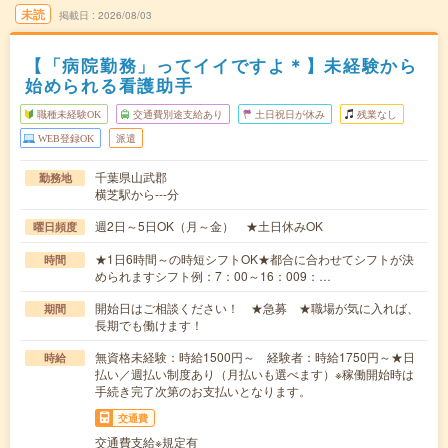
未読
掲載日
2026/08/03
【「病院勤務」ってイイですよ＊】未経験から
始められる看護助手
職種未経験OK
交通費別途支給あり
土日祝日が休み
残業なし
WEB登録OK
派遣
千葉県山武郡
勤務地
横芝駅から---分
週2日～5日OK（月～金） ★土日休みOK
曜日頻度
★1日6時間～の時短シフトOK★都合に合わせてシフトが決
時間
められますシフト例：7：00～16：009：…
開始日はご相談ください！ ★急募 ★職場が気に入れば、
期間
長期でも働けます！
無資格未経験：時給1500円～ 経験者：時給1750円～★日
時給
払い／週払い制度あり（月払いも選べます）※稼働開始時は
手続き完了次第のお支払いとなります。
交通費
交通費支給※規定有