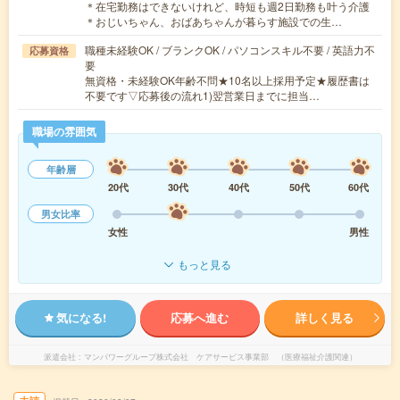
＊在宅勤務はできないけれど、時短も週2日勤務も叶う介護
＊おじいちゃん、おばあちゃんが暮らす施設での生…
職種未経験OK / ブランクOK / パソコンスキル不要 / 英語力不
応募資格
要
無資格・未経験OK年齢不問★10名以上採用予定★履歴書は
不要です▽応募後の流れ1)翌営業日までに担当…
職場の雰囲気
年齢層
20代
30代
40代
50代
60代
男女比率
女性
男性
もっと見る
気になる!
応募へ進む
詳しく見る
派遣会社
マンパワーグループ株式会社 ケアサービス事業部 （医療福祉介護関連）