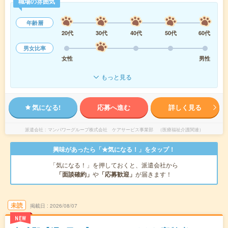
職場の雰囲気
年齢層
20代
30代
40代
50代
60代
男女比率
女性
男性
もっと見る
気になる!
応募へ進む
詳しく見る
派遣会社
マンパワーグループ株式会社 ケアサービス事業部 （医療福祉介護関連）
興味があったら「★気になる！」をタップ！
「気になる！」を押しておくと、派遣会社から
「面談確約」
や
「応募歓迎」
が届きます！
未読
掲載日
2026/08/07
NEW