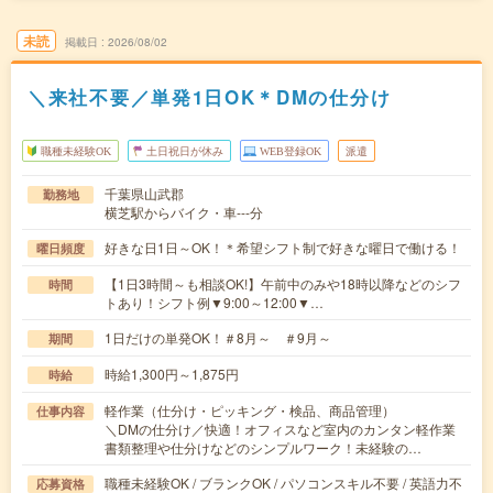
未読
掲載日
2026/08/02
＼来社不要／単発1日OK＊DMの仕分け
職種未経験OK
土日祝日が休み
WEB登録OK
派遣
千葉県山武郡
勤務地
横芝駅からバイク・車---分
好きな日1日～OK！＊希望シフト制で好きな曜日で働ける！
曜日頻度
【1日3時間～も相談OK!】午前中のみや18時以降などのシフ
時間
トあり！シフト例▼9:00～12:00▼…
1日だけの単発OK！＃8月～ ＃9月～
期間
時給1,300円～1,875円
時給
軽作業（仕分け・ピッキング・検品、商品管理）
仕事内容
＼DMの仕分け／快適！オフィスなど室内のカンタン軽作業
書類整理や仕分けなどのシンプルワーク！未経験の…
職種未経験OK / ブランクOK / パソコンスキル不要 / 英語力不
応募資格