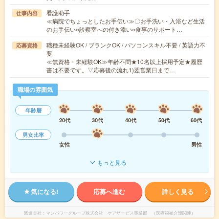
看護助手
仕事内容
≪病院でちょっとしたお手伝い≫〇お手洗い・入浴など生活
のお手伝い○診察室への付き添い○食事のサポート…
職種未経験OK / ブランクOK / パソコンスキル不要 / 英語力不
応募資格
要
≪無資格・未経験OK≫年齢不問★10名以上採用予定★履歴
書は不要です。▽応募後の流れ1)翌営業日まで…
職場の雰囲気
年齢層
20代
30代
40代
50代
60代
男女比率
女性
男性
もっと見る
気になる!
応募へ進む
詳しく見る
派遣会社
マンパワーグループ株式会社 ケアサービス事業部 （医療福祉介護関連）