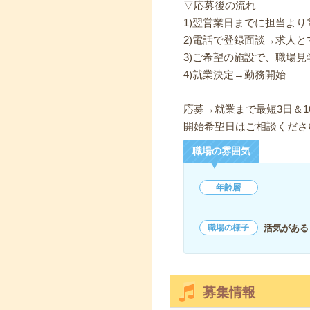
▽応募後の流れ
1)翌営業日までに担当よ
2)電話で登録面談→求人と
3)ご希望の施設で、職場見
4)就業決定→勤務開始
応募→就業まで最短3日＆1
開始希望日はご相談くださ
職場の雰囲気
年齢層
活気がある
職場の様子
募集情報