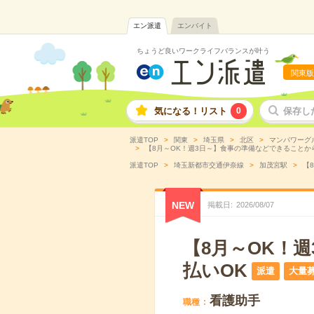
エン派遣
エンバイト
ちょうど良いワークライフバランスが叶う
関東版
気になる！リスト
0
保存し
派遣TOP
関東
埼玉県
北区
マンパワーグ
【8月～OK！週3日～】食事の準備などできることから
派遣TOP
埼玉新都市交通伊奈線
加茂宮駅
【
NEW
掲載日
2026
/
08
/
07
【8月～OK！
払いOK
派遣
大量
看護助手
職種