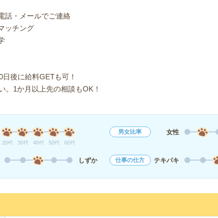
り電話・メールでご連絡
マッチング
学
0日後に給料GETも可！
い。1か月以上先の相談もOK！
女性
男女比率
20代
30代
40代
50代
60代
しずか
テキパキ
仕事の仕方