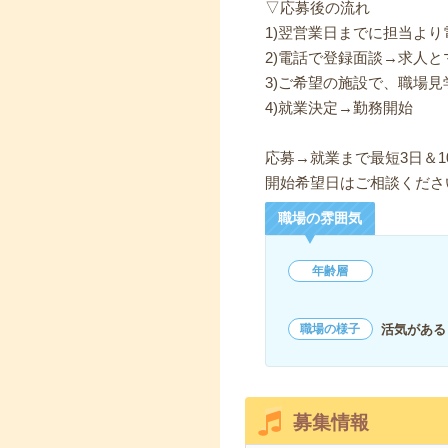
▽応募後の流れ
1)翌営業日までに担当よ
2)電話で登録面談→求人と
3)ご希望の施設で、職場見
4)就業決定→勤務開始
応募→就業まで最短3日＆1
開始希望日はご相談くださ
職場の雰囲気
年齢層
活気がある
職場の様子
募集情報