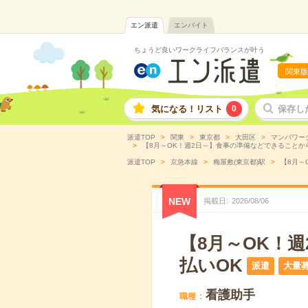
エン派遣
エンバイト
ちょうど良いワークライフバランスが叶う
関東版
気になる！リスト
0
保存し
派遣TOP
関東
東京都
大田区
マンパワー
【8月～OK！週2日～】食事の準備などできることから
派遣TOP
京急本線
梅屋敷(東京都)駅
【8月～
NEW
掲載日
2026
/
08
/
06
【8月～OK！
払いOK
派遣
大量
看護助手
職種