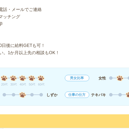
り電話・メールでご連絡
マッチング
学
0日後に給料GETも可！
い。1か月以上先の相談もOK！
女性
男女比率
20代
30代
40代
50代
60代
しずか
テキパキ
仕事の仕方