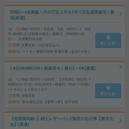
同期3～4名募集！月33万以上可＆2年で正社員実績有｜製
造[派遣]
給 与
時給1650円／月収例：339、090円＝1、650
円×8時間×21日勤務の場合＋残業代（30時間の場
合）、交通費別途支給
気になる!
交通費
実費支給／当社規定あり。
勤務地
マイカー通勤可能/駐車場完備（徒歩5分程）
LAGUNAMOON｜制服貸与！週4日～OK[派遣]
給 与
時給1500円～1500円 【月収例】1500円×7
時間30分×21日＝236,250円＋残業代（時給×1.25倍）
※スキルにより異なります。
気になる!
交通費
全額支給
勤務地
東京都足立区 【最寄り駅】北千住駅
【短期高時給○】紳士レザーバッグ販売のお仕事【東京大
丸】[派遣]