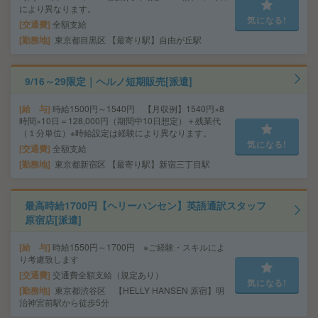
により異なります。
気になる!
交通費
全額支給
勤務地
東京都目黒区 【最寄り駅】自由が丘駅
9/16～29限定｜ヘルノ短期販売[派遣]
給 与
時給1500円～1540円 【月収例】1540円×8
時間×10日＝128,000円（期間中10日想定）＋残業代
（１分単位）※時給設定は経験により異なります。
気になる!
交通費
全額支給
勤務地
東京都新宿区 【最寄り駅】新宿三丁目駅
最高時給1700円【ヘリーハンセン】英語通訳スタッフ
原宿店[派遣]
給 与
時給1550円～1700円 ※ご経験・スキルによ
り考慮致します
交通費
交通費全額支給（規定あり）
気になる!
勤務地
東京都渋谷区 【HELLY HANSEN 原宿】明
治神宮前駅から徒歩5分