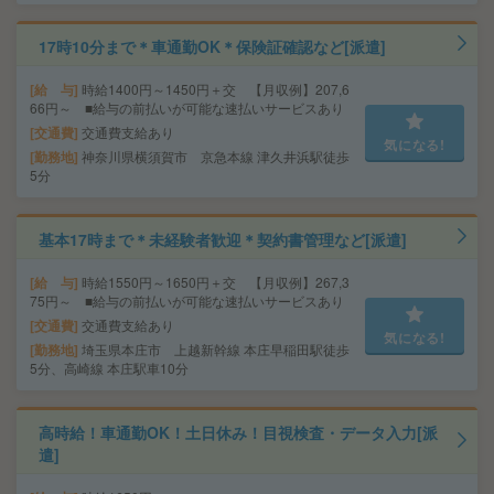
17時10分まで＊車通勤OK＊保険証確認など[派遣]
給 与
時給1400円～1450円＋交 【月収例】207,6
66円～ ■給与の前払いが可能な速払いサービスあり
交通費
交通費支給あり
気になる!
勤務地
神奈川県横須賀市 京急本線 津久井浜駅徒歩
5分
基本17時まで＊未経験者歓迎＊契約書管理など[派遣]
給 与
時給1550円～1650円＋交 【月収例】267,3
75円～ ■給与の前払いが可能な速払いサービスあり
交通費
交通費支給あり
気になる!
勤務地
埼玉県本庄市 上越新幹線 本庄早稲田駅徒歩
5分、高崎線 本庄駅車10分
高時給！車通勤OK！土日休み！目視検査・データ入力[派
遣]