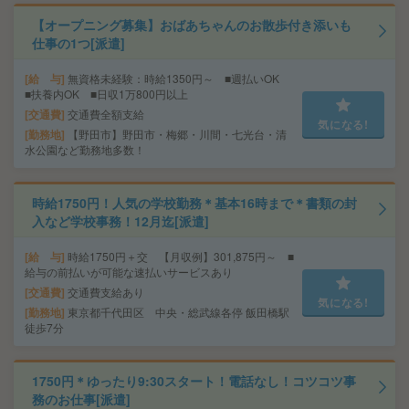
【オープニング募集】おばあちゃんのお散歩付き添いも
仕事の1つ[派遣]
給 与
無資格未経験：時給1350円～ ■週払いOK
■扶養内OK ■日収1万800円以上
交通費
交通費全額支給
気になる!
勤務地
【野田市】野田市・梅郷・川間・七光台・清
水公園など勤務地多数！
時給1750円！人気の学校勤務＊基本16時まで＊書類の封
入など学校事務！12月迄[派遣]
給 与
時給1750円＋交 【月収例】301,875円～ ■
給与の前払いが可能な速払いサービスあり
交通費
交通費支給あり
気になる!
勤務地
東京都千代田区 中央・総武線各停 飯田橋駅
徒歩7分
1750円＊ゆったり9:30スタート！電話なし！コツコツ事
務のお仕事[派遣]