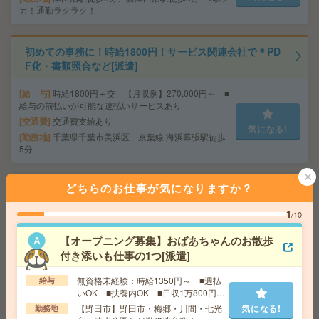
カ！通勤ラクラク！
初めての事務に！時給1800円！サービス関連会社で＊PD
F化・書類照合など[派遣]
給 与
時給1800円＋交 【月収例】270,000円～ ■
給与の前払いが可能な速払いサービスあり
交通費
交通費支給あり
気になる!
勤務地
千葉県千葉市美浜区 京葉線 海浜幕張駅徒歩
5分
どちらのお仕事が気になりますか？
1750円＊《時間相談OK！》北鎌倉駅から徒歩圏内！長
期！窓口業務[派遣]
1
/10
給 与
時給1750円 月収例 227,500円
【オープニング募集】おばあちゃんのお散歩
交通費
全額支給
付き添いも仕事の1つ[派遣]
勤務地
北鎌倉駅徒歩15分、大船駅民間バス10分 ※
気になる!
バス停：小坂小学校 徒歩１分（車・バイク・自転車
無資格未経験：時給1350円～ ■週払
給与
通勤OK！）
いOK ■扶養内OK ■日収1万800円以
上
【野田市】野田市・梅郷・川間・七光
気になる!
勤務地