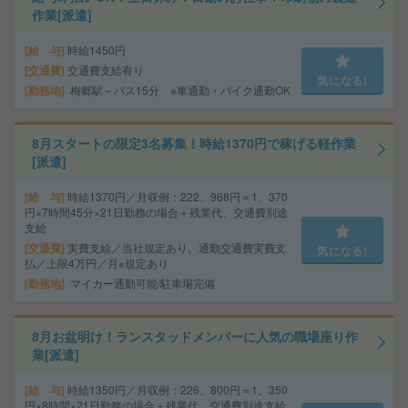
作業[派遣]
給 与
時給1450円
交通費
交通費支給有り
気になる!
勤務地
梅郷駅～バス15分 ※車通勤・バイク通勤OK
8月スタートの限定3名募集！時給1370円で稼げる軽作業
[派遣]
給 与
時給1370円／月収例：222、968円＝1、370
円×7時間45分×21日勤務の場合＋残業代、交通費別途
支給
交通費
実費支給／当社規定あり。通勤交通費実費支
気になる!
払／上限4万円／月※規定あり
勤務地
マイカー通勤可能/駐車場完備
8月お盆明け！ランスタッドメンバーに人気の職場座り作
業[派遣]
給 与
時給1350円／月収例：226、800円＝1、350
円×8時間×21日勤務の場合＋残業代、交通費別途支給