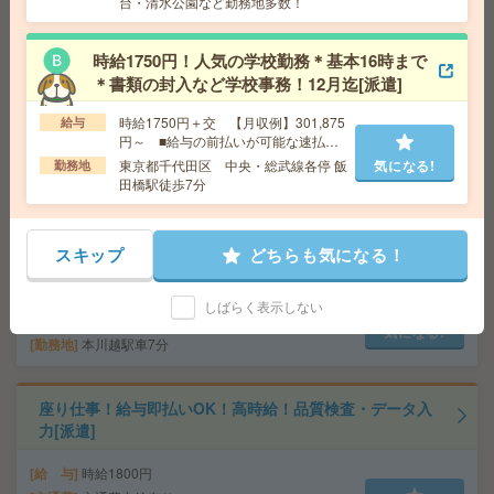
台・清水公園など勤務地多数！
1700円＊《時間相談OK！》藤沢駅からバス10分！長期！
見学ツアーアテンド[派遣]
時給1750円！人気の学校勤務＊基本16時まで
給 与
時給1700円～1750円 月収例 142,800円～1
＊書類の封入など学校事務！12月迄[派遣]
47,000円
時給1750円＋交 【月収例】301,875
給与
交通費
全額支給
気になる!
円～ ■給与の前払いが可能な速払い
勤務地
藤沢駅民間バス10分、辻堂駅民間バス9分 ※
サービスあり
東京都千代田区 中央・総武線各停 飯
気になる!
勤務地
本鵠沼駅からも徒歩19分程度！ 自転車通勤可能！
田橋駅徒歩7分
【時給1700円】マイカー通勤OK！長期！データ管理のお
仕事[派遣]
スキップ
どちらも気になる！
給 与
時給1700円 月収例 272,000円
しばらく表示しない
交通費
全額支給
気になる!
勤務地
本川越駅車7分
座り仕事！給与即払いOK！高時給！品質検査・データ入
力[派遣]
給 与
時給1800円