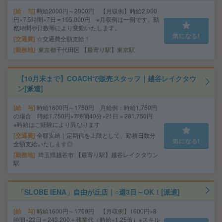
給 与
時給2000円～2000円 【月収例】時給2,000
円×7.5時間×7日＝105,000円 ※月収例は一例です。勤
務時間や日数等により変動いたします。
気になる!
交通費
☆交通費全額支給！
勤務地
東京都千代田区 【最寄り駅】東京駅
【10月末まで】COACHで販売スタッフ｜越谷レイクタウ
ン[派遣]
給 与
時給1600円～1750円 月給例：時給1,750円
の場合 時給1,750円×7時間40分×21日＝281,750円
※時給はご経験により異なります
交通費
全額支給｜定期代を上限として、勤務日数分
気になる!
全額支給いたします◎
勤務地
埼玉県越谷市 【最寄り駅】越谷レイクタウン
駅
「SLOBE IENA」自由が丘店｜○週3日～OK！[派遣]
給 与
時給1600円～1700円 【月収例】1600円×8
時間×22日＝243,200＋残業代（時給×1.25倍）※スキル