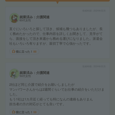
投稿時期
2024年02月
就業済み：介護関連
60代女性
直ぐにいろいろと探して頂き、候補も幾つもありましたが、長
く務めたかったので、仕事内容を詳しくお聞きして、見学がて
ら、面接をして頂き来週から務める運びになりました。派遣会
社もいろいろ有りますが、親切丁寧で心強かったです。
役に立った！
88
投稿時期
2024年02月
就業済み：介護関連
50代女性
2社ほど同じ介護で紹介をお願いしましたが
マンパワーさんからは2週間ぐらいでお仕事の紹介をいただけま
した。
もう1社は1カ月近く経っても特になんの連絡もありまん
担当者の方の対応がとても良いです。
役に立った！
59