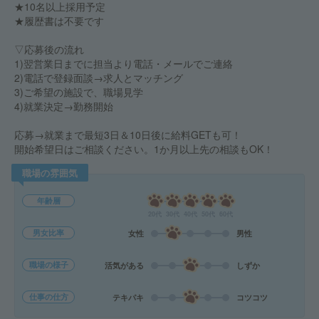
★10名以上採用予定
★履歴書は不要です
▽応募後の流れ
1)翌営業日までに担当より電話・メールでご連絡
2)電話で登録面談→求人とマッチング
3)ご希望の施設で、職場見学
4)就業決定→勤務開始
応募→就業まで最短3日＆10日後に給料GETも可！
開始希望日はご相談ください。1か月以上先の相談もOK！
職場の雰囲気
年齢層
20代
30代
40代
50代
60代
男女比率
女性
男性
職場の様子
活気がある
しずか
仕事の仕方
テキパキ
コツコツ