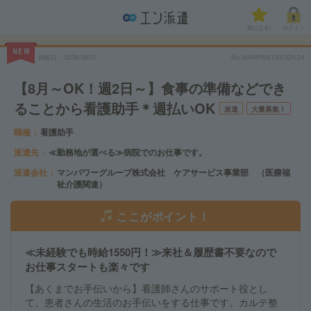
気になる!
ログイン
NEW
掲載日
2026/08/07
No.MANPWK1001324-24
【8月～OK！週2日～】食事の準備などでき
ることから看護助手＊週払いOK
派遣
大量募集！
職種
看護助手
派遣先
≪勤務地が選べる≫病院でのお仕事です。
派遣会社
マンパワーグループ株式会社 ケアサービス事業部 （医療福
祉介護関連）
ここがポイント！
≪未経験でも時給1550円！≫来社＆履歴書不要なので
お仕事スタートも楽々です
【あくまでお手伝いから】看護師さんのサポート役とし
て、患者さんの生活のお手伝いをする仕事です。カルテ整