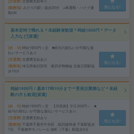
交通費
交通費支給有り
気になる!
勤務地
みどりの駅～徒歩20分 ※車通勤・バイク通
勤OK
基本定時で帰れる＊未経験者歓迎＊時給1600円＊データ
入力など[派遣]
給 与
時給1600円＋交 ■給与の前払いが可能な速
払いサービスあり
交通費
交通費支給あり
気になる!
勤務地
埼玉県春日部市 東武伊勢崎線 北春日部駅徒
歩10分
時給1950円！基本17時10分まで＊受発注業務など＊未経
験の方も歓迎[派遣]
給 与
時給1950円＋交 【月収例】312,000円～ ■
給与の前払いが可能な速払いサービスあり
交通費
交通費支給あり
気になる!
勤務地
千葉県千葉市中央区 総武線快速 千葉駅徒歩
7分、千葉都市モノレール 栄町（千葉）駅徒歩3分