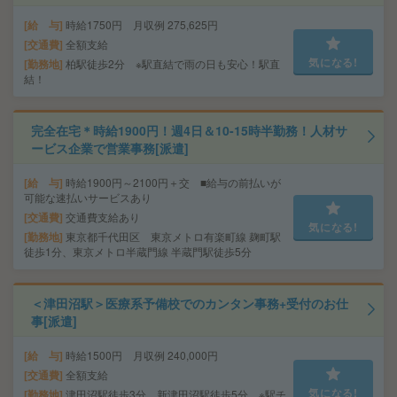
給 与
時給1750円 月収例 275,625円
交通費
全額支給
気になる!
勤務地
柏駅徒歩2分 ※駅直結で雨の日も安心！駅直
結！
完全在宅＊時給1900円！週4日＆10-15時半勤務！人材サ
ービス企業で営業事務[派遣]
給 与
時給1900円～2100円＋交 ■給与の前払いが
可能な速払いサービスあり
交通費
交通費支給あり
気になる!
勤務地
東京都千代田区 東京メトロ有楽町線 麹町駅
徒歩1分、東京メトロ半蔵門線 半蔵門駅徒歩5分
＜津田沼駅＞医療系予備校でのカンタン事務+受付のお仕
事[派遣]
給 与
時給1500円 月収例 240,000円
交通費
全額支給
気になる!
勤務地
津田沼駅徒歩3分、新津田沼駅徒歩5分 ※駅チ