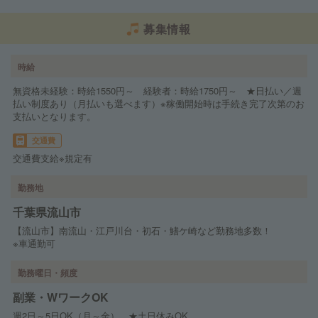
募集情報
時給
無資格未経験：時給1550円～ 経験者：時給1750円～ ★日払い／週
払い制度あり（月払いも選べます）※稼働開始時は手続き完了次第のお
支払いとなります。
交通費
交通費支給※規定有
勤務地
千葉県流山市
【流山市】南流山・江戸川台・初石・鰭ケ崎など勤務地多数！
※車通勤可
勤務曜日・頻度
副業・WワークOK
週2日～5日OK（月～金） ★土日休みOK