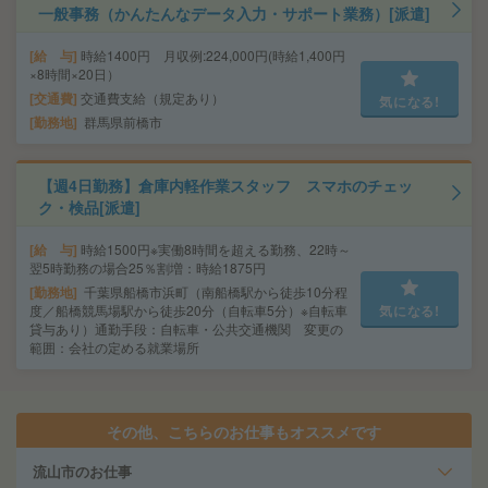
一般事務（かんたんなデータ入力・サポート業務）[派遣]
給 与
時給1400円 月収例:224,000円(時給1,400円
×8時間×20日）
交通費
交通費支給（規定あり）
気になる!
勤務地
群馬県前橋市
【週4日勤務】倉庫内軽作業スタッフ スマホのチェッ
ク・検品[派遣]
給 与
時給1500円※実働8時間を超える勤務、22時～
翌5時勤務の場合25％割増：時給1875円
勤務地
千葉県船橋市浜町（南船橋駅から徒歩10分程
度／船橋競馬場駅から徒歩20分（自転車5分）※自転車
気になる!
貸与あり）通勤手段：自転車・公共交通機関 変更の
範囲：会社の定める就業場所
その他、こちらのお仕事もオススメです
流山市のお仕事