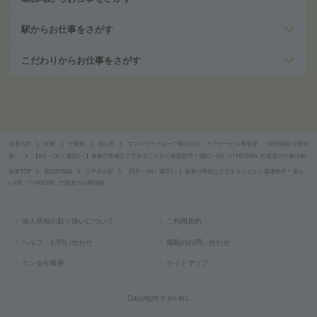
駅からお仕事をさがす
こだわりからお仕事をさがす
派遣TOP
関東
千葉県
流山市
マンパワーグループ株式会社 ケアサービス事業部 （医療福祉介護関
連）
【8月～OK！週2日～】食事の準備などできることから看護助手＊週払いOK（111451339）の派遣の仕事詳細
派遣TOP
東武野田線
江戸川台駅
【8月～OK！週2日～】食事の準備などできることから看護助手＊週払
いOK（111451339）の派遣の仕事詳細
個人情報の取り扱いについて
ご利用規約
ヘルプ・お問い合わせ
掲載のお問い合わせ
エン会社概要
サイトマップ
Copyright © en Inc.