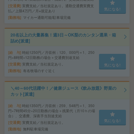
交通費
実費支給／当社規定あり。通勤交通費実費支
気になる!
払／上限4万円／月※規定あり
勤務地
マイカー通勤可能/駐車場完備
20名以上の大量募集！週3日～OK梨のカンタン選果・箱
詰め[派遣]
給 与
時給1250円／月収例：120、000円＝1、250
円×8時間×12日勤務の場合＋交通費別途支給
交通費
実費支給／当社規定あり。
気になる!
勤務地
有名牧場のすぐ近く
＼40～60代活躍中！／健康ジュース《飲み放題》野菜の
カット[派遣]
給 与
時給1350円／月収例：259、548円＝1、350
円×7時間45分×20日勤務の場合＋残業代（月10ｈの場
合）、交通費、深夜手当別途支給
気になる!
交通費
実費支給／当社規定あり。
勤務地
無料駐車場完備