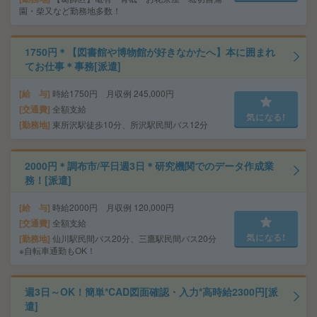
園・柴又など勤務地多数！
1750円＊【図書館や博物館が好きなかたへ】本に囲まれ
てお仕事＊事務[派遣]
給 与
時給1750円 月収例 245,000円
交通費
全額支給
気になる!
勤務地
東所沢駅徒歩10分、所沢駅民間バス12分
2000円＊調布市/平日週3日＊研究機関でのデータ作成業
務！[派遣]
給 与
時給2000円 月収例 120,000円
交通費
全額支給
気になる!
勤務地
仙川駅民間バス20分、三鷹駅民間バス20分
※自転車通勤もOK！
週3日～OK！簡単*CAD図面確認・入力*高時給2300円[派
遣]