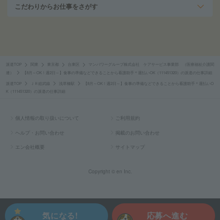
こだわりからお仕事をさがす
派遣TOP
関東
東京都
台東区
マンパワーグループ株式会社 ケアサービス事業部 （医療福祉介護関
連）
【8月～OK！週2日～】食事の準備などできることから看護助手＊週払いOK（111451320）の派遣の仕事詳細
派遣TOP
ＪＲ総武線
浅草橋駅
【8月～OK！週2日～】食事の準備などできることから看護助手＊週払いO
K（111451320）の派遣の仕事詳細
個人情報の取り扱いについて
ご利用規約
ヘルプ・お問い合わせ
掲載のお問い合わせ
エン会社概要
サイトマップ
Copyright © en Inc.
気になる!
応募へ進む