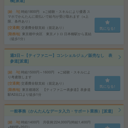
橋[派遣]
給 与
時給1800円 ※ご経験・スキルにより優遇 ス
マホでかんたんに前払いで給与が受け取れます（※上
限、条件あり）
交通費
交通費全額支給（規定あり）
気になる!
勤務地
東京都中央区 東京メトロ 日本橋駅から直結
（徒歩1分）
週3日～【ティファニー】コンシェルジュ／販売なし 表
参道[派遣]
給 与
時給1500円～1600円 ※ご経験・スキルによ
り考慮致します
交通費
交通費全額支給（規定あり）
気になる!
勤務地
東京都港区 【ティファニー表参道】表参道
駅A2出口より徒歩1分
一般事務（かんたんなデータ入力・サポート業務）[派遣]
給 与
時給1400円 月収例:224,000円(時給1,400円
×8時間×20日）