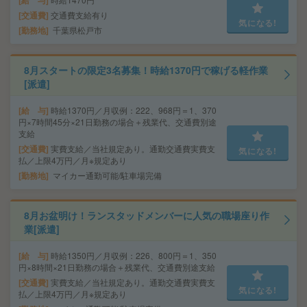
給 与
交通費
交通費支給有り
気になる!
勤務地
千葉県松戸市
8月スタートの限定3名募集！時給1370円で稼げる軽作業
[派遣]
給 与
時給1370円／月収例：222、968円＝1、370
円×7時間45分×21日勤務の場合＋残業代、交通費別途
支給
交通費
実費支給／当社規定あり。通勤交通費実費支
気になる!
払／上限4万円／月※規定あり
勤務地
マイカー通勤可能/駐車場完備
8月お盆明け！ランスタッドメンバーに人気の職場座り作
業[派遣]
給 与
時給1350円／月収例：226、800円＝1、350
円×8時間×21日勤務の場合＋残業代、交通費別途支給
交通費
実費支給／当社規定あり。通勤交通費実費支
気になる!
払／上限4万円／月※規定あり