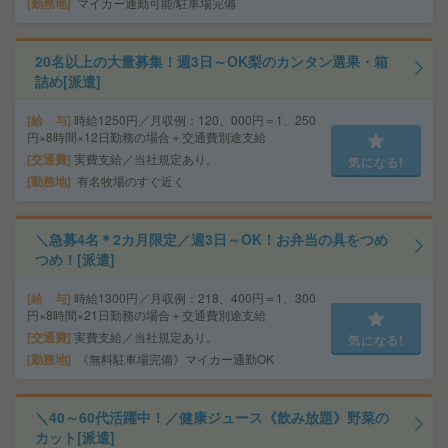
勤務地
マイカー通勤可能/駐車場完備
20名以上の大量募集！週3日～OK梨のカンタン選果・箱
詰め[派遣]
給 与
時給1250円／月収例：120、000円＝1、250
円×8時間×12日勤務の場合＋交通費別途支給
交通費
実費支給／当社規定あり。
気になる!
勤務地
有名牧場のすぐ近く
＼急募4名＊2カ月限定／週3日～OK！お弁当の具をつめ
つめ！[派遣]
給 与
時給1300円／月収例：218、400円＝1、300
円×8時間×21日勤務の場合＋交通費別途支給
交通費
実費支給／当社規定あり。
気になる!
勤務地
《無料駐車場完備》マイカー通勤OK
＼40～60代活躍中！／健康ジュース《飲み放題》野菜の
カット[派遣]