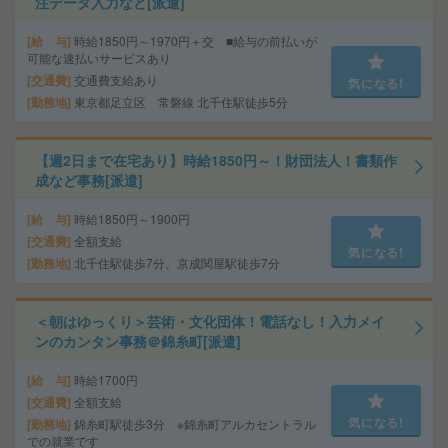
注データ入力など[派遣]
給 与
時給1850円～1970円＋交 ■給与の前払いが
可能な速払いサービスあり
交通費
交通費支給あり
気になる!
勤務地
東京都足立区 常磐線 北千住駅徒歩5分
【週2日まで在宅あり】時給1850円～！財団法人！書類作
成など事務[派遣]
給 与
時給1850円～1900円
交通費
全額支給
気になる!
勤務地
北千住駅徒歩7分、京成関屋駅徒歩7分
＜朝はゆっくり＞芸術・文化団体！電話なし！入力メイ
ンのカンタン事務＠錦糸町[派遣]
給 与
時給1700円
交通費
全額支給
気になる!
勤務地
錦糸町駅徒歩3分 ※錦糸町アルカセントラル
での就業です