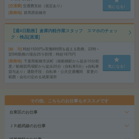
交通費
交通費支給（規定あり）
気になる!
勤務地
群馬県前橋市
【週4日勤務】倉庫内軽作業スタッフ スマホのチェッ
ク・検品[派遣]
給 与
時給1500円※実働8時間を超える勤務、22時～
翌5時勤務の場合25％割増：時給1875円
勤務地
千葉県船橋市浜町（南船橋駅から徒歩10分程
度／船橋競馬場駅から徒歩20分（自転車5分）※自転車
気になる!
貸与あり）通勤手段：自転車・公共交通機関 変更の
範囲：会社の定める就業場所
その他、こちらのお仕事もオススメです
台東区のお仕事
ＪＲ総武線のお仕事