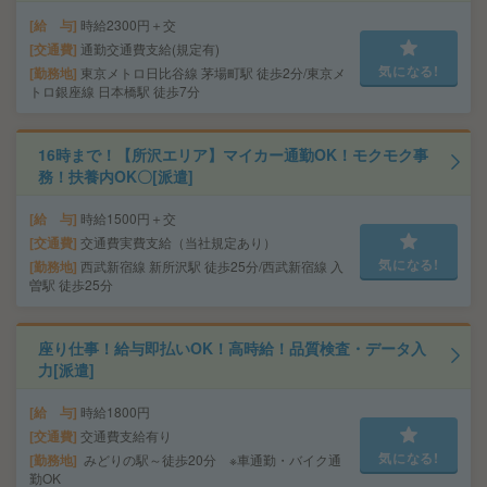
給 与
時給2300円＋交
交通費
通勤交通費支給(規定有)
気になる!
勤務地
東京メトロ日比谷線 茅場町駅 徒歩2分/東京メ
トロ銀座線 日本橋駅 徒歩7分
16時まで！【所沢エリア】マイカー通勤OK！モクモク事
務！扶養内OK〇[派遣]
給 与
時給1500円＋交
交通費
交通費実費支給（当社規定あり）
気になる!
勤務地
西武新宿線 新所沢駅 徒歩25分/西武新宿線 入
曽駅 徒歩25分
座り仕事！給与即払いOK！高時給！品質検査・データ入
力[派遣]
給 与
時給1800円
交通費
交通費支給有り
気になる!
勤務地
みどりの駅～徒歩20分 ※車通勤・バイク通
勤OK