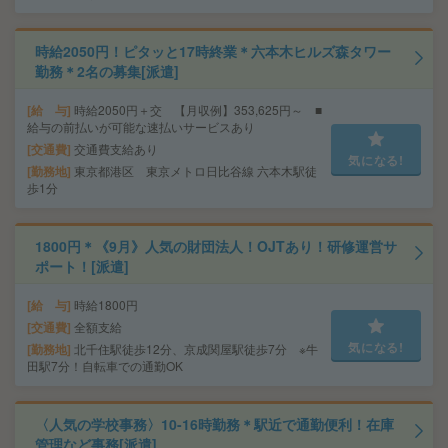
時給2050円！ピタッと17時終業＊六本木ヒルズ森タワー
勤務＊2名の募集[派遣]
給 与
時給2050円＋交 【月収例】353,625円～ ■
給与の前払いが可能な速払いサービスあり
交通費
交通費支給あり
気になる!
勤務地
東京都港区 東京メトロ日比谷線 六本木駅徒
歩1分
1800円＊《9月》人気の財団法人！OJTあり！研修運営サ
ポート！[派遣]
給 与
時給1800円
交通費
全額支給
気になる!
勤務地
北千住駅徒歩12分、京成関屋駅徒歩7分 ※牛
田駅7分！自転車での通勤OK
〈人気の学校事務〉10-16時勤務＊駅近で通勤便利！在庫
管理など事務[派遣]