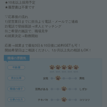
★10名以上採用予定
★履歴書は不要です
▽応募後の流れ
1)翌営業日までに担当より電話・メールでご連絡
2)電話で登録面談→求人とマッチング
3)ご希望の施設で、職場見学
4)就業決定→勤務開始
応募→就業まで最短3日＆10日後に給料GETも可！
開始希望日はご相談ください。1か月以上先の相談もOK！
職場の雰囲気
年齢層
20代
30代
40代
50代
60代
男女比率
女性
男性
職場の様子
活気がある
しずか
仕事の仕方
テキパキ
コツコツ