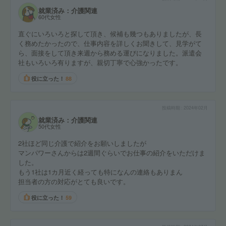
就業済み：介護関連
60代女性
直ぐにいろいろと探して頂き、候補も幾つもありましたが、長
く務めたかったので、仕事内容を詳しくお聞きして、見学がて
ら、面接をして頂き来週から務める運びになりました。派遣会
社もいろいろ有りますが、親切丁寧で心強かったです。
役に立った！
88
投稿時期
2024年02月
就業済み：介護関連
50代女性
2社ほど同じ介護で紹介をお願いしましたが
マンパワーさんからは2週間ぐらいでお仕事の紹介をいただけま
した。
もう1社は1カ月近く経っても特になんの連絡もありまん
担当者の方の対応がとても良いです。
役に立った！
59