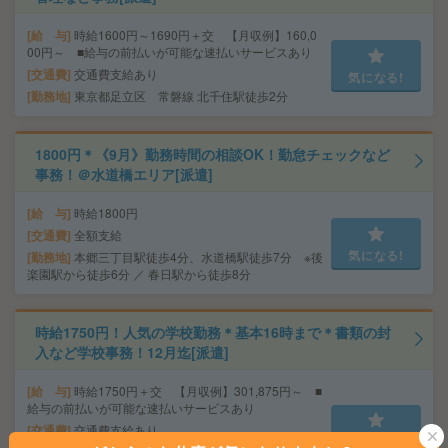
給 与
時給1600円～1690円＋交 【月収例】160,0
00円～ ■給与の前払いが可能な速払いサービスあり
交通費
交通費支給あり
気になる!
勤務地
東京都足立区 常磐線 北千住駅徒歩2分
1800円＊《9月》勤務時間の相談OK！勤怠チェックなど
事務！＠水道橋エリア[派遣]
給 与
時給1800円
交通費
全額支給
気になる!
勤務地
本郷三丁目駅徒歩4分、水道橋駅徒歩7分 ※後
楽園駅から徒歩6分 ／ 春日駅から徒歩8分
時給1750円！人気の学校勤務＊基本16時まで＊書類の封
入など学校事務！12月迄[派遣]
給 与
時給1750円＋交 【月収例】301,875円～ ■
給与の前払いが可能な速払いサービスあり
交通費
交通費支給あり
気になる!