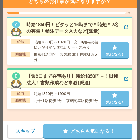
どちらのお仕事が気になりますか？
勤務地
東京都千代田区 中央・総武線各停 飯田橋駅
徒歩7分
1
/10
時給1850円！ピタッと16時まで＊時短＊2名
時給1700円！人気の大学勤務＊提出書類管理など＊17時
の募集＊受注データ入力など[派遣]
45分まで[派遣]
時給1850円～1970円＋交 ■給与の前
給与
給 与
時給1700円～1900円＋交 【月収例】314,5
払いが可能な速払いサービスあり
00円～ ■給与の前払いが可能な速払いサービスあり
東京都足立区 常磐線 北千住駅徒歩5
気になる!
勤務地
交通費
交通費支給あり
気になる!
分
勤務地
東京都足立区 東武伊勢崎線 堀切駅徒歩5
分、京成本線 京成関屋駅徒歩8分
【週2日まで在宅あり】時給1850円～！財団
法人！書類作成など事務[派遣]
座り仕事！給与即払いOK！高時給！土日休み！受入れ・
梱包作業[派遣]
時給1850円～1900円
給与
北千住駅徒歩7分、京成関屋駅徒歩7分
勤務地
気になる!
給 与
時給1500円
交通費
交通費支給有り
気になる!
勤務地
谷塚駅～徒歩10分 ※車通勤・バイク通勤OK
スキップ
どちらも気になる！
1900円＊＜9月中＞社内食堂あり！基本残業なしの事務サ