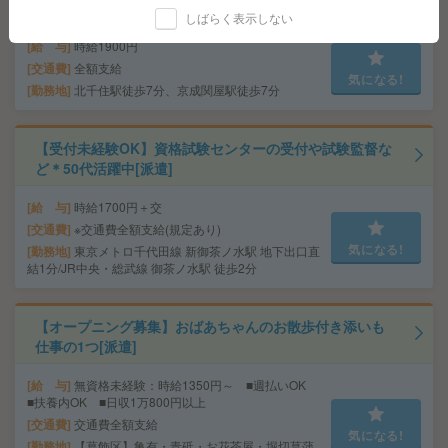
ポート！[派遣]
しばらく表示しない
給 与
時給1900円
交通費
全額支給
気になる!
勤務地
北千住駅徒歩7分、京成関屋駅徒歩7分
【受付未経験OK】資格試験センターの受付や試験監督な
ど＊50代活躍中[派遣]
給 与
時給1700円＋交
交通費
※交通費全額支給(規定あり)
気になる!
勤務地
東京メトロ千代田線 新御茶ノ水駅 地下出口直
結1分/JR中央・総武線 御茶ノ水駅 徒歩2分
【オープニング募集】おばあちゃんのお散歩付き添いも
仕事の1つ[派遣]
給 与
無資格未経験：時給1350円～ ■週払いOK
■扶養内OK ■日収1万800円以上
交通費
交通費全額支給
気になる!
勤務地
【葛飾区】亀有・青砥・お花茶屋・堀切菖蒲