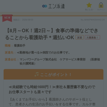
気になる!
ログイン
NEW
掲載日
2026/08/05
No.MANPWK934442-24
【8月～OK！週2日～】食事の準備などでき
ることから看護助手＊週払いOK
派遣
大量募集！
職種
看護助手
派遣先
≪勤務地が選べる≫病院でのお仕事です。
派遣会社
マンパワーグループ株式会社 ケアサービス事業部 （医療福
祉介護関連）
ここがポイント！
≪未経験でも時給1600円！≫来社＆履歴書不要なので
お仕事スタートも楽々です
【あくまでお手伝いから】看護師さんのサポート役とし
て、患者さんの生活のお手伝いをする仕事です。カルテ整