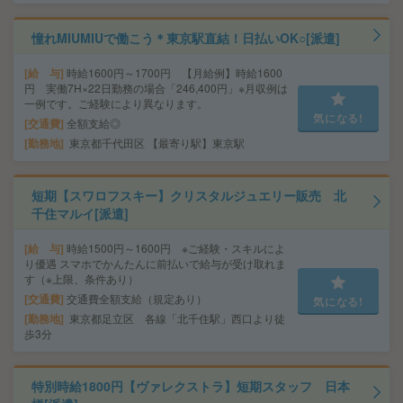
憧れMIUMIUで働こう＊東京駅直結！日払いOK○[派遣]
給 与
時給1600円～1700円 【月給例】時給1600
円 実働7H×22日勤務の場合「246,400円」※月収例は
一例です。ご経験により異なります。
気になる!
交通費
全額支給◎
勤務地
東京都千代田区 【最寄り駅】東京駅
短期【スワロフスキー】クリスタルジュエリー販売 北
千住マルイ[派遣]
給 与
時給1500円～1600円 ※ご経験・スキルによ
り優遇 スマホでかんたんに前払いで給与が受け取れま
す（※上限、条件あり）
交通費
交通費全額支給（規定あり）
気になる!
勤務地
東京都足立区 各線「北千住駅」西口より徒
歩3分
特別時給1800円【ヴァレクストラ】短期スタッフ 日本