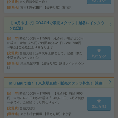
気になる!
交通費
☆交通費全額支給！
勤務地
東京都千代田区 【最寄り駅】東京駅
【10月末まで】COACHで販売スタッフ｜越谷レイクタウ
ン[派遣]
給 与
時給1600円～1750円 月給例：時給1,750円
の場合 時給1,750円×7時間40分×21日＝281,750円
※時給はご経験により異なります
交通費
全額支給｜定期代を上限として、勤務日数分
気になる!
全額支給いたします◎
勤務地
埼玉県越谷市 【最寄り駅】越谷レイクタウン
駅
Miu Miuで働く！東京駅直結・販売スタッフ募集！[派遣]
給 与
時給1600円～1700円 【月給例】時給1600
円 実働7H×22日勤務の場合「246,400円」※月収例は
一例です。ご経験により異なります。
気になる!
交通費
全額支給◎
勤務地
東京都千代田区 【最寄り駅】東京駅