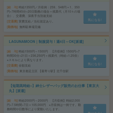
給 与
時給1350円／月収例：259、548円＝1、350
円×7時間45分×20日勤務の場合＋残業代（月10ｈの場
合）、交通費、深夜手当別途支給
気になる!
交通費
実費支給／当社規定あり。
勤務地
無料駐車場完備
LAGUNAMOON｜制服貸与！週4日～OK[派遣]
給 与
時給1500円～1500円 【月収例】1500円×7
時間30分×21日＝236,250円＋残業代（時給×1.25倍）
※スキルにより異なります。
気になる!
交通費
全額支給
勤務地
東京都足立区 【最寄り駅】北千住駅
【短期高時給○】紳士レザーバッグ販売のお仕事【東京大
丸】[派遣]
給 与
時給2000円～2000円 【月収例】時給2,000
円×7.5時間×7日＝105,000円 ※月収例は一例です。勤
務時間や日数等により変動いたします。