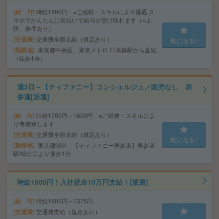
給 与
時給1800円 ※ご経験・スキルにより優遇 ス
マホでかんたんに前払いで給与が受け取れます（※上
限、条件あり）
交通費
交通費全額支給（規定あり）
気になる!
勤務地
東京都中央区 東京メトロ 日本橋駅から直結
（徒歩1分）
週3日～【ティファニー】コンシェルジュ／販売なし 表
参道[派遣]
給 与
時給1500円～1600円 ※ご経験・スキルによ
り考慮致します
交通費
交通費全額支給（規定あり）
気になる!
勤務地
東京都港区 【ティファニー表参道】表参道
駅A2出口より徒歩1分
時給1900円！入社祝金10万円支給！[派遣]
給 与
時給1900円～2375円
交通費
交通費支給（規定あり）