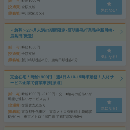
給 与
時給1600円
交通費
全額支給
気になる!
勤務地
中川駅徒歩5分
＜急募＞2か月未満の期間限定×証明書発行業務@新川崎×
鹿島田[派遣]
給 与
時給1650円
交通費
全額支給
気になる!
勤務地
新川崎駅徒歩6分、鹿島田駅徒歩2分
完全在宅＊時給1900円！週4日＆10-15時半勤務！人材サ
ービス企業で営業事務[派遣]
給 与
時給1900円～2100円＋交 ■給与の前払いが
可能な速払いサービスあり
交通費
交通費支給あり
気になる!
勤務地
東京都千代田区 東京メトロ有楽町線 麹町駅
徒歩1分、東京メトロ半蔵門線 半蔵門駅徒歩5分