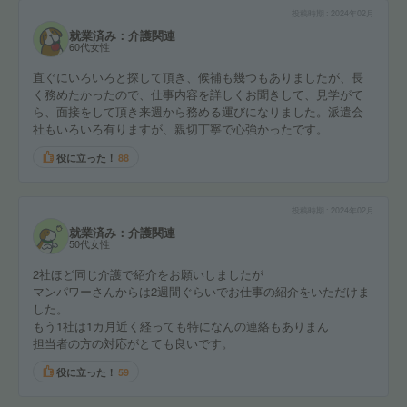
投稿時期
2024年02月
就業済み：介護関連
60代女性
直ぐにいろいろと探して頂き、候補も幾つもありましたが、長
く務めたかったので、仕事内容を詳しくお聞きして、見学がて
ら、面接をして頂き来週から務める運びになりました。派遣会
社もいろいろ有りますが、親切丁寧で心強かったです。
役に立った！
88
投稿時期
2024年02月
就業済み：介護関連
50代女性
2社ほど同じ介護で紹介をお願いしましたが
マンパワーさんからは2週間ぐらいでお仕事の紹介をいただけま
した。
もう1社は1カ月近く経っても特になんの連絡もありまん
担当者の方の対応がとても良いです。
役に立った！
59