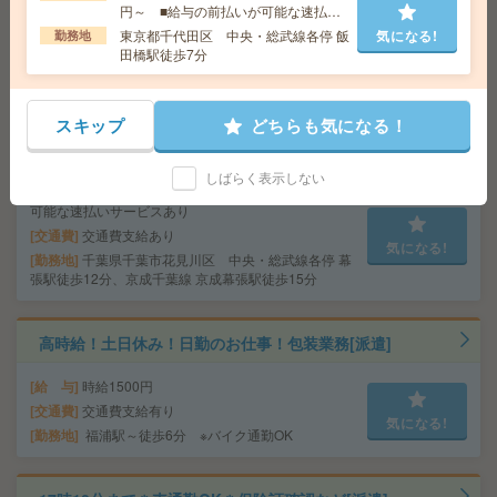
円～ ■給与の前払いが可能な速払い
給 与
時給1500円 月収例 108,000円
サービスあり
東京都千代田区 中央・総武線各停 飯
気になる!
勤務地
交通費
全額支給
気になる!
田橋駅徒歩7分
勤務地
反町駅徒歩6分、東神奈川駅徒歩7分
スキップ
どちらも気になる！
16時半まで＊綺麗な病院での受付メインのお仕事＊未経
験OK[派遣]
しばらく表示しない
給 与
時給1500円～1550円＋交 ■給与の前払いが
可能な速払いサービスあり
交通費
交通費支給あり
気になる!
勤務地
千葉県千葉市花見川区 中央・総武線各停 幕
張駅徒歩12分、京成千葉線 京成幕張駅徒歩15分
高時給！土日休み！日勤のお仕事！包装業務[派遣]
給 与
時給1500円
交通費
交通費支給有り
気になる!
勤務地
福浦駅～徒歩6分 ※バイク通勤OK