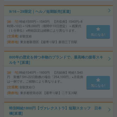
9/16～29限定｜ヘルノ短期販売[派遣]
給 与
時給1500円～1540円 【月収例】1540円×8
時間×10日＝128,000円（期間中10日想定）＋残業代
（１分単位）※時給設定は経験により異なります。
気になる!
交通費
全額支給
勤務地
東京都新宿区 【最寄り駅】新宿三丁目駅
800年の歴史を持つ本物のブランドで、最高峰の接客スキ
ルを＊[派遣]
給 与
時給1540円～1600円 【月給例】時給1,540
円 実働7.5H×22日勤務の場合「254,100円」※月収例
は一例です。ご経験により異なります。
気になる!
交通費
全額支給◎
勤務地
東京都世田谷区 【最寄り駅】二子玉川駅
特別時給1800円【ヴァレクストラ】短期スタッフ 日本
橋[派遣]