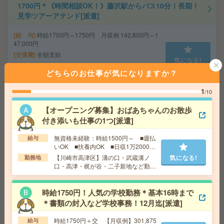
1700円＊《時間相談OK！》藤沢駅からバス10分！長期！
見学ツアーアテンド[派遣]
給 与
時給1700円～1750円 月収例 142,800円～1
47,000円
交通費
全額支給
気になる!
勤務地
藤沢駅民間バス10分、辻堂駅民間バス9分 ※
どちらのお仕事が気になりますか？
本鵠沼駅からも徒歩19分程度！ 自転車通勤可能！
1
/10
1750円＊《時間相談OK！》北鎌倉駅から徒歩圏内！長
【オープニング募集】おばあちゃんのお散歩
期！窓口業務[派遣]
付き添いも仕事の1つ[派遣]
給 与
時給1750円 月収例 227,500円
無資格未経験：時給1500円～ ■週払
給与
交通費
全額支給
いOK ■扶養内OK ■日収1万2000円
勤務地
北鎌倉駅徒歩15分、大船駅民間バス10分 ※
以上
【川崎市高津区】溝の口・武蔵溝ノ
気になる!
気になる!
勤務地
バス停：小坂小学校 徒歩１分（車・バイク・自転車
口・高津・梶が谷・二子新地など勤務
通勤OK！）
地多数！
時給1750円！人気の学校勤務＊基本16時まで
【学校事務】事務のお仕事！残業なし！1日6時間！週3
＊書類の封入など学校事務！12月迄[派遣]
日！[派遣]
時給1750円＋交 【月収例】301,875
給与