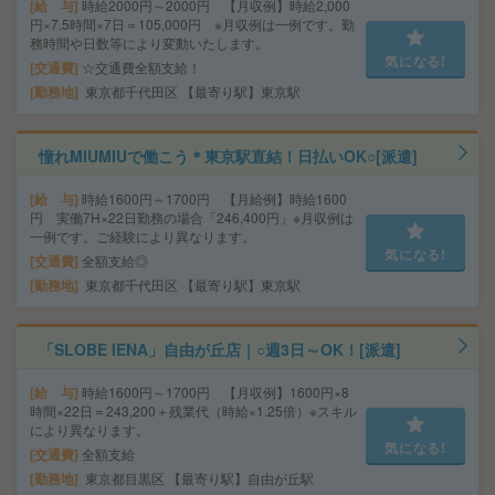
給 与
時給2000円～2000円 【月収例】時給2,000
円×7.5時間×7日＝105,000円 ※月収例は一例です。勤
務時間や日数等により変動いたします。
気になる!
交通費
☆交通費全額支給！
勤務地
東京都千代田区 【最寄り駅】東京駅
憧れMIUMIUで働こう＊東京駅直結！日払いOK○[派遣]
給 与
時給1600円～1700円 【月給例】時給1600
円 実働7H×22日勤務の場合「246,400円」※月収例は
一例です。ご経験により異なります。
気になる!
交通費
全額支給◎
勤務地
東京都千代田区 【最寄り駅】東京駅
「SLOBE IENA」自由が丘店｜○週3日～OK！[派遣]
給 与
時給1600円～1700円 【月収例】1600円×8
時間×22日＝243,200＋残業代（時給×1.25倍）※スキル
により異なります。
気になる!
交通費
全額支給
勤務地
東京都目黒区 【最寄り駅】自由が丘駅