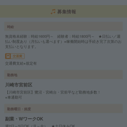
募集情報
時給
無資格未経験：時給1600円～ 経験者：時給1800円～ ★日払い／週
払い制度あり（月払いも選べます）※稼働開始時は手続き完了次第のお
支払いとなります。
交通費
交通費支給※規定有
勤務地
川崎市宮前区
【川崎市宮前区】鷺沼・宮崎台・宮前平など勤務地多数！
※車通勤可
勤務曜日・頻度
副業・WワークOK
週2日～5日OK（月～金） ★土日休みOK