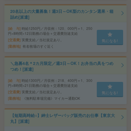
20名以上の大量募集！週3日～OK梨のカンタン選果・箱
詰め[派遣]
給 与
時給1250円／月収例：120、000円＝1、250
円×8時間×12日勤務の場合＋交通費別途支給
交通費
実費支給／当社規定あり。
気になる!
勤務地
有名牧場のすぐ近く
＼急募4名＊2カ月限定／週3日～OK！お弁当の具をつめ
つめ！[派遣]
給 与
時給1300円／月収例：218、400円＝1、300
円×8時間×21日勤務の場合＋交通費別途支給
交通費
実費支給／当社規定あり。
気になる!
勤務地
《無料駐車場完備》マイカー通勤OK
【短期高時給○】紳士レザーバッグ販売のお仕事【東京大
丸】[派遣]