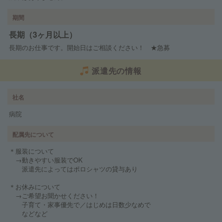
期間
長期（3ヶ月以上）
長期のお仕事です。開始日はご相談ください！ ★急募
派遣先の情報
社名
病院
配属先について
＊服装について
→動きやすい服装でOK
派遣先によってはポロシャツの貸与あり
＊お休みについて
→ご希望お聞かせください！
子育て・家事優先で／はじめは日数少なめで
などなど