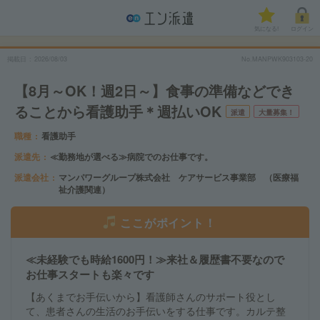
気になる!
ログイン
掲載日
2026/08/03
No.MANPWK903103-20
【8月～OK！週2日～】食事の準備などでき
ることから看護助手＊週払いOK
派遣
大量募集！
職種
看護助手
派遣先
≪勤務地が選べる≫病院でのお仕事です。
派遣会社
マンパワーグループ株式会社 ケアサービス事業部 （医療福
祉介護関連）
ここがポイント！
≪未経験でも時給1600円！≫来社＆履歴書不要なので
お仕事スタートも楽々です
【あくまでお手伝いから】看護師さんのサポート役とし
て、患者さんの生活のお手伝いをする仕事です。カルテ整