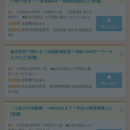
17時10分まで＊車通勤OK＊保険証確認など[派遣]
給 与
時給1400円～1450円＋交 【月収例】207,6
66円～ ■給与の前払いが可能な速払いサービスあり
交通費
交通費支給あり
気になる!
勤務地
神奈川県横須賀市 京急本線 津久井浜駅徒歩
5分
基本定時で帰れる＊未経験者歓迎＊時給1600円＊データ
入力など[派遣]
給 与
時給1600円＋交 ■給与の前払いが可能な速
払いサービスあり
交通費
交通費支給あり
気になる!
勤務地
埼玉県春日部市 東武伊勢崎線 北春日部駅徒
歩10分
〈人気の大学勤務〉16時45分まで＊学生の管理業務など
[派遣]
給 与
時給1550円～1600円＋交 ■給与の前払いが
可能な速払いサービスあり