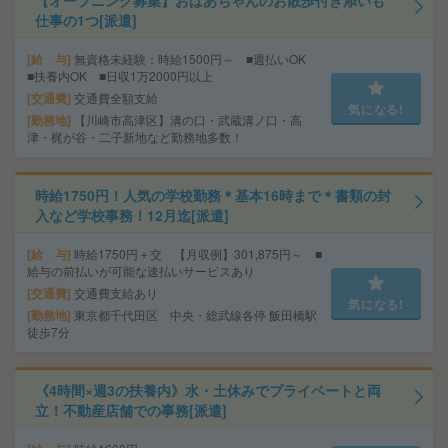
【オープニング募集】おばあちゃんのお散歩付き添いも
仕事の1つ[派遣]
給 与
無資格未経験：時給1500円～ ■週払いOK
■扶養内OK ■日収1万2000円以上
交通費
交通費全額支給
気になる!
勤務地
【川崎市高津区】溝の口・武蔵溝ノ口・高
津・梶が谷・二子新地など勤務地多数！
時給1750円！人気の学校勤務＊基本16時まで＊書類の封
入など学校事務！12月迄[派遣]
給 与
時給1750円＋交 【月収例】301,875円～ ■
給与の前払いが可能な速払いサービスあり
交通費
交通費支給あり
気になる!
勤務地
東京都千代田区 中央・総武線各停 飯田橋駅
徒歩7分
《4時間×週3の扶養内》水・土休みでプライベートと両
立！不動産店舗での事務[派遣]