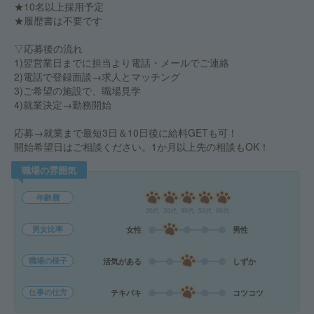
★10名以上採用予定
★履歴書は不要です
▽応募後の流れ
1)翌営業日までに担当より電話・メールでご連絡
2)電話で登録面談→求人とマッチング
3)ご希望の施設で、職場見学
4)就業決定→勤務開始
応募→就業まで最短3日＆10日後に給料GETも可！
開始希望日はご相談ください。1か月以上先の相談もOK！
職場の雰囲気
年齢層
20代
30代
40代
50代
60代
男女比率
女性
男性
職場の様子
活気がある
しずか
仕事の仕方
テキパキ
コツコツ