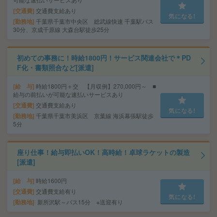
交通費
交通費支給あり
気になる!
勤務地
千葉県千葉市中央区 総武線快速 千葉駅バス
30分、京成千原線 大森台駅徒歩25分
初めての事務に！時給1800円！サービス関連会社で＊PD
F化・書類照合など[派遣]
給 与
時給1800円＋交 【月収例】270,000円～ ■
給与の前払いが可能な速払いサービスあり
交通費
交通費支給あり
気になる!
勤務地
千葉県千葉市美浜区 京葉線 海浜幕張駅徒歩
5分
座り仕事！給与即払いOK！高時給！卓球ラケットの製造
[派遣]
給 与
時給1600円
交通費
交通費支給有り
気になる!
勤務地
新所沢駅～バス15分 ※送迎有り