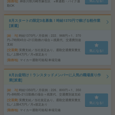
気になる!
勤務地
神奈川県川崎市麻生区 ※車通勤・バイク通
勤OK
8月スタートの限定3名募集！時給1370円で稼げる軽作業
[派遣]
給 与
時給1370円／月収例：222、968円＝1、370
円×7時間45分×21日勤務の場合＋残業代、交通費別途
支給
交通費
実費支給／当社規定あり。通勤交通費実費支
気になる!
払／上限4万円／月※規定あり
勤務地
マイカー通勤可能/駐車場完備
8月お盆明け！ランスタッドメンバーに人気の職場座り作
業[派遣]
給 与
時給1350円／月収例：226、800円＝1、350
円×8時間×21日勤務の場合＋残業代、交通費別途支給
交通費
実費支給／当社規定あり。通勤交通費実費支
気になる!
払／上限4万円／月※規定あり
勤務地
マイカー通勤可能/駐車場完備