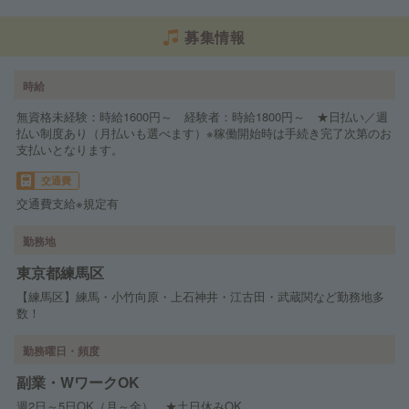
募集情報
時給
無資格未経験：時給1600円～ 経験者：時給1800円～ ★日払い／週
払い制度あり（月払いも選べます）※稼働開始時は手続き完了次第のお
支払いとなります。
交通費
交通費支給※規定有
勤務地
東京都練馬区
【練馬区】練馬・小竹向原・上石神井・江古田・武蔵関など勤務地多
数！
勤務曜日・頻度
副業・WワークOK
週2日～5日OK（月～金） ★土日休みOK