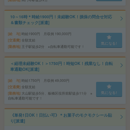
10～16時＊時給1900円！未経験OK！損保の問合せ対応
＆書類チェック[派遣]
給 与
時給1900円 月収例 190,000円
交通費
全額支給
気になる!
勤務地
王子駅徒歩2分 ※自転車通勤可能です！
＜経理未経験OK！＞1750円！時短OK！残業なし！自転
車通勤OK[派遣]
給 与
時給1750円 月収例 49,000円
交通費
全額支給
気になる!
勤務地
大山駅徒歩5分、板橋区役所前駅徒歩11分 ※
自転車通勤可能です！
《単発1日OK！日払い可》＊お菓子のモクモクシール貼
り[派遣]