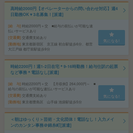
高時給2000円【オペレーターからの問い合わせ対応】週4
日勤務OK▼3名募集！[派遣]
給 与
時給2000円＋交 ■給与の前払いが可能な速
払いサービスあり
交通費
交通費支給あり
気になる!
勤務地
東京都新宿区 京王線 初台駅徒歩6分、都営
大江戸線 都庁前駅徒歩9分
時給2200円！週1-2日在宅＊9-16時勤務！給与仕訳の起票
など事務＊電話なし[派遣]
給 与
時給2200円＋交 【月収例】264,000円～ ■
給与の前払いが可能な速払いサービスあり
交通費
交通費支給あり
気になる!
勤務地
東京都豊島区 山手線 池袋駅徒歩5分
＜朝はゆっくり＞芸術・文化団体！電話なし！入力メイ
ンのカンタン事務＠錦糸町[派遣]