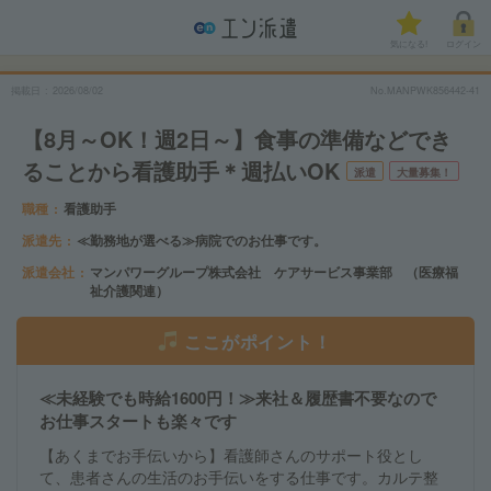
気になる!
ログイン
掲載日
2026/08/02
No.MANPWK856442-41
【8月～OK！週2日～】食事の準備などでき
ることから看護助手＊週払いOK
派遣
大量募集！
職種
看護助手
派遣先
≪勤務地が選べる≫病院でのお仕事です。
派遣会社
マンパワーグループ株式会社 ケアサービス事業部 （医療福
祉介護関連）
ここがポイント！
≪未経験でも時給1600円！≫来社＆履歴書不要なので
お仕事スタートも楽々です
【あくまでお手伝いから】看護師さんのサポート役とし
て、患者さんの生活のお手伝いをする仕事です。カルテ整