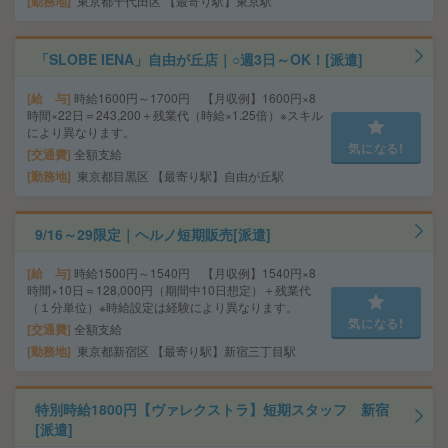
勤務地
東京都千代田区 【最寄り駅】東京駅
「SLOBE IENA」自由が丘店｜○週3日～OK！[派遣]
給 与
時給1600円～1700円 【月収例】1600円×8
時間×22日＝243,200＋残業代（時給×1.25倍）※スキル
により異なります。
気になる!
交通費
全額支給
勤務地
東京都目黒区 【最寄り駅】自由が丘駅
9/16～29限定｜ヘルノ短期販売[派遣]
給 与
時給1500円～1540円 【月収例】1540円×8
時間×10日＝128,000円（期間中10日想定）＋残業代
（１分単位）※時給設定は経験により異なります。
気になる!
交通費
全額支給
勤務地
東京都新宿区 【最寄り駅】新宿三丁目駅
特別時給1800円【ヴァレクストラ】短期スタッフ 新宿
[派遣]