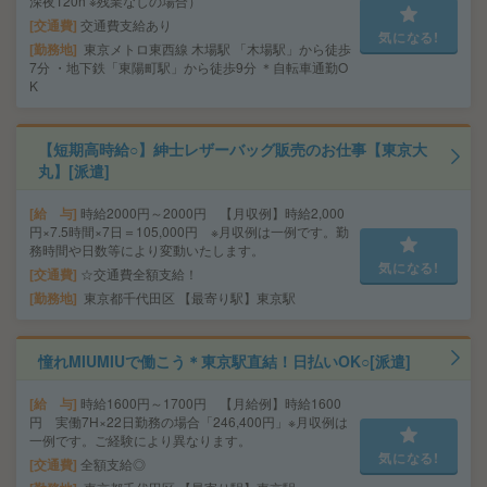
深夜120h ※残業なしの場合）
交通費
交通費支給あり
気になる!
勤務地
東京メトロ東西線 木場駅 「木場駅」から徒歩
7分 ・地下鉄「東陽町駅」から徒歩9分 ＊自転車通勤O
K
【短期高時給○】紳士レザーバッグ販売のお仕事【東京大
丸】[派遣]
給 与
時給2000円～2000円 【月収例】時給2,000
円×7.5時間×7日＝105,000円 ※月収例は一例です。勤
務時間や日数等により変動いたします。
気になる!
交通費
☆交通費全額支給！
勤務地
東京都千代田区 【最寄り駅】東京駅
憧れMIUMIUで働こう＊東京駅直結！日払いOK○[派遣]
給 与
時給1600円～1700円 【月給例】時給1600
円 実働7H×22日勤務の場合「246,400円」※月収例は
一例です。ご経験により異なります。
気になる!
交通費
全額支給◎