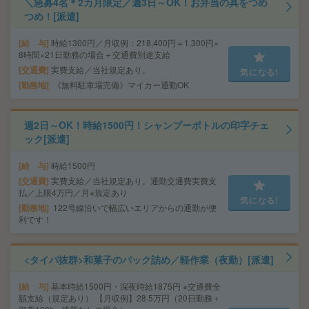
＼急募4名＊2カ月限定／週3日～OK！お弁当の具をつめ
つめ！[派遣]
給 与
時給1300円／月収例：218,400円＝1,300円×
8時間×21日勤務の場合＋交通費別途支給
交通費
実費支給／当社規定あり。
気になる!
勤務地
《無料駐車場完備》マイカー通勤OK
週2日～OK！時給1500円！シャンプーボトルの印字チェ
ック[派遣]
給 与
時給1500円
交通費
実費支給／当社規定あり。通勤交通費実費支
払／上限4万円／月※規定あり
気になる!
勤務地
122号線沿いで幅広いエリアからの通勤が便
利です！
<タイパ抜群>和菓子のパック詰め／軽作業（夜勤）[派遣]
給 与
基本時給1500円・深夜時給1875円 ※交通費全
額支給（規定あり） 【月収例】28.5万円（20日勤務＋