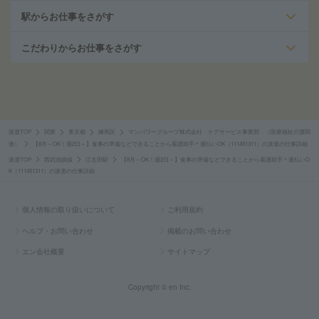
駅からお仕事をさがす
こだわりからお仕事をさがす
派遣TOP
関東
東京都
練馬区
マンパワーグループ株式会社 ケアサービス事業部 （医療福祉介護関
連）
【8月～OK！週2日～】食事の準備などできることから看護助手＊週払いOK（111451311）の派遣の仕事詳細
派遣TOP
西武池袋線
江古田駅
【8月～OK！週2日～】食事の準備などできることから看護助手＊週払いO
K（111451311）の派遣の仕事詳細
個人情報の取り扱いについて
ご利用規約
ヘルプ・お問い合わせ
掲載のお問い合わせ
エン会社概要
サイトマップ
Copyright © en Inc.