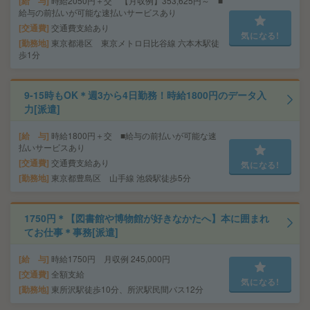
給 与
時給2050円＋交 【月収例】353,625円～ ■
給与の前払いが可能な速払いサービスあり
交通費
交通費支給あり
気になる!
勤務地
東京都港区 東京メトロ日比谷線 六本木駅徒
歩1分
9-15時もOK＊週3から4日勤務！時給1800円のデータ入
力[派遣]
給 与
時給1800円＋交 ■給与の前払いが可能な速
払いサービスあり
交通費
交通費支給あり
気になる!
勤務地
東京都豊島区 山手線 池袋駅徒歩5分
1750円＊【図書館や博物館が好きなかたへ】本に囲まれ
てお仕事＊事務[派遣]
給 与
時給1750円 月収例 245,000円
交通費
全額支給
気になる!
勤務地
東所沢駅徒歩10分、所沢駅民間バス12分