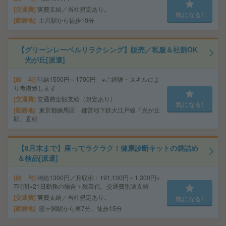
交通費
実費支給／当社規定あり。
気になる!
勤務地
土呂駅から徒歩10分
【グリーンレーベルリラクシング】販売／私服＆社割OK
光が丘[派遣]
給 与
時給1500円～1700円 ※ご経験・スキルによ
り考慮致します
交通費
交通費全額支給（規定あり）
気になる!
勤務地
東京都練馬区 都営地下鉄大江戸線「光が丘
駅」直結
【8月末まで】座ってラクラク！健康診断キットの袋詰め
＆検品[派遣]
給 与
時給1300円／月収例：191,100円＝1,300円×
7時間×21日勤務の場合＋残業代、交通費別途支給
交通費
実費支給／当社規定あり。
気になる!
勤務地
霞ヶ関駅から車7分、徒歩15分