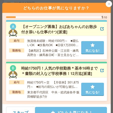
給 与
時給1700円
どちらのお仕事が気になりますか？
交通費
全額支給
気になる!
勤務地
錦糸町駅徒歩3分 ※錦糸町アルカセントラル
1
/10
での就業です
【オープニング募集】おばあちゃんのお散歩
付き添いも仕事の1つ[派遣]
＼完全在宅／週2日～＊1日4h～！オンライン講座の受
付！時給2400円[派遣]
無資格未経験：時給1500円～ ■週払
給与
いOK ■扶養内OK ■日収1万2000円
給 与
時給2400円＋交
以上
【練馬区】石神井公園・江古田・練馬
気になる!
勤務地
交通費
交通費実費支給（当社規定あり）
高野台・練馬春日町・富士見台など勤
気になる!
務地多数！
勤務地
JR山手線 田町駅 4分/都営浅草線 三田駅 7分
時給1750円！人気の学校勤務＊基本16時まで
＊書類の封入など学校事務！12月迄[派遣]
座り仕事！給与即払いOK！高時給！土日休み！マスキン
グ業務[派遣]
時給1750円＋交 【月収例】301,875
給与
円～ ■給与の前払いが可能な速払い
給 与
時給1530円
サービスあり
東京都千代田区 中央・総武線各停 飯
気になる!
勤務地
交通費
交通費支給有り
田橋駅徒歩7分
気になる!
勤務地
藤沢本町駅～徒歩14分
スキップ
どちらも気になる！