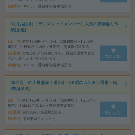
勤務地
マイカー通勤可能/駐車場完備
8月お盆明け！ランスタッドメンバーに人気の職場座り作
業[派遣]
給 与
時給1350円／月収例：226,800円＝1,350円×
8時間×21日勤務の場合＋残業代、交通費別途支給
交通費
実費支給／当社規定あり。通勤交通費実費支
気になる!
払／上限4万円／月※規定あり
勤務地
マイカー通勤可能/駐車場完備
20名以上の大量募集！週3日～OK梨のカンタン選果・箱
詰め[派遣]
給 与
時給1250円／月収例：120,000円＝1,250円×
8時間×12日勤務の場合＋交通費別途支給
交通費
実費支給／当社規定あり。
気になる!
勤務地
有名牧場のすぐ近く