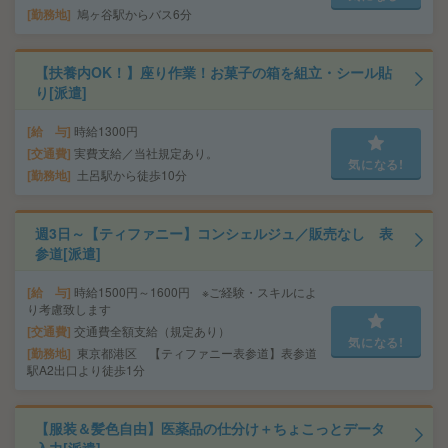
勤務地
鳩ヶ谷駅からバス6分
【扶養内OK！】座り作業！お菓子の箱を組立・シール貼
り[派遣]
給 与
時給1300円
交通費
実費支給／当社規定あり。
気になる!
勤務地
土呂駅から徒歩10分
週3日～【ティファニー】コンシェルジュ／販売なし 表
参道[派遣]
給 与
時給1500円～1600円 ※ご経験・スキルによ
り考慮致します
交通費
交通費全額支給（規定あり）
気になる!
勤務地
東京都港区 【ティファニー表参道】表参道
駅A2出口より徒歩1分
【服装＆髪色自由】医薬品の仕分け＋ちょこっとデータ