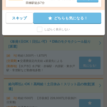
田橋駅徒歩7分
＼来社不要／単発1日OK＊DMの仕分け[派遣]
スキップ
どちらも気になる！
給 与
時給1,500円～1,875円
勤務地
【水戸市】水戸駅・赤塚駅・内原駅・東水戸
気になる!
駅・常澄駅など勤務地多数！
しばらく表示しない
《単発1日OK！日払い可》＊DMのモクモクシール貼り
[派遣]
給 与
時給1,500円～1,875円
交通費
■ 交通費規定内支給 ※派遣先による
気になる!
勤務地
【水戸市】水戸駅・赤塚駅・内原駅・東水戸
駅・常澄駅など勤務地多数！
給与即払いOK！高時給！土日休み！スリット品の検査[派
遣]
給 与
時給1500円 【月収例】228,000円(月収例21
日実働)