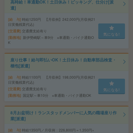
高時給！車通勤OK！土日休み！ピッキング、仕分け[派
遣]
給 与
時給1250円 【月収例】242,000円(月収例21
日実働残業代込)
交通費
交通費支給有り
気になる!
勤務地
新伊勢崎駅～車9分 ※車通勤・バイク通勤O
K
座り仕事！給与即払いOK！土日休み！自動車部品検査・
梱包[派遣]
給 与
時給1100円 【月収例】198,000円(月収例21
日実働残業代込)
交通費
交通費支給有り
気になる!
勤務地
国定駅～車10分 ※車通勤・バイク通勤OK
8月お盆明け！ランスタッドメンバーに人気の職場座り作
業[派遣]
給 与
時給1350円／月収例：226,800円＝1,350円×