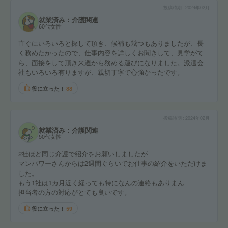
投稿時期
2024年02月
就業済み：介護関連
60代女性
直ぐにいろいろと探して頂き、候補も幾つもありましたが、長
く務めたかったので、仕事内容を詳しくお聞きして、見学がて
ら、面接をして頂き来週から務める運びになりました。派遣会
社もいろいろ有りますが、親切丁寧で心強かったです。
役に立った！
88
投稿時期
2024年02月
就業済み：介護関連
50代女性
2社ほど同じ介護で紹介をお願いしましたが
マンパワーさんからは2週間ぐらいでお仕事の紹介をいただけま
した。
もう1社は1カ月近く経っても特になんの連絡もありまん
担当者の方の対応がとても良いです。
役に立った！
59