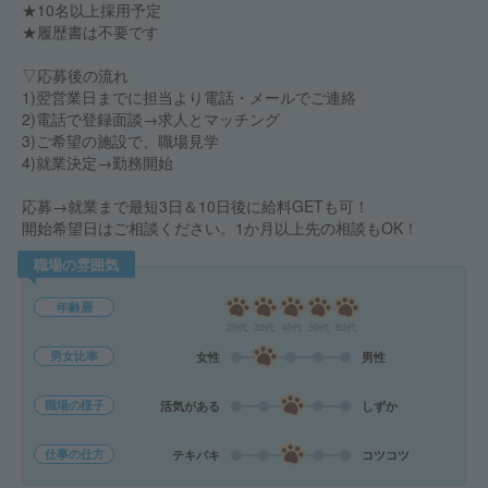
★10名以上採用予定
★履歴書は不要です
▽応募後の流れ
1)翌営業日までに担当より電話・メールでご連絡
2)電話で登録面談→求人とマッチング
3)ご希望の施設で、職場見学
4)就業決定→勤務開始
応募→就業まで最短3日＆10日後に給料GETも可！
開始希望日はご相談ください。1か月以上先の相談もOK！
職場の雰囲気
年齢層
20代
30代
40代
50代
60代
男女比率
女性
男性
職場の様子
活気がある
しずか
仕事の仕方
テキパキ
コツコツ