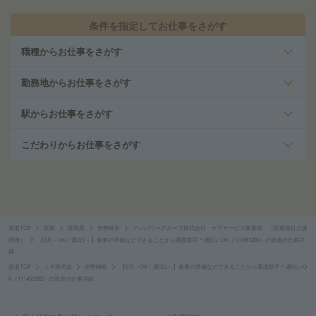
条件を指定してお仕事をさがす
職種からお仕事をさがす
勤務地からお仕事をさがす
駅からお仕事をさがす
こだわりからお仕事をさがす
派遣TOP
関東
群馬県
伊勢崎市
マンパワーグループ株式会社 ケアサービス事業部 （医療福祉介護
関連）
【8月～OK！週2日～】食事の準備などできることから看護助手＊週払いOK（111451292）の派遣の仕事詳
細
派遣TOP
ＪＲ両毛線
伊勢崎駅
【8月～OK！週2日～】食事の準備などできることから看護助手＊週払いO
K（111451292）の派遣の仕事詳細