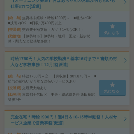
【オープニング募集】おばあちゃんのお散歩付き添いも
仕事の1つ[派遣]
給 与
無資格未経験：時給1300円～ ■週払いOK
■扶養内OK ■日収1万400円以上
交通費
交通費全額支給（ガソリン代もOK！）
気になる!
勤務地
【伊勢崎市】伊勢崎・境町・国定・新伊勢
崎・剛志など勤務地多数！
時給1750円！人気の学校勤務＊基本16時まで＊書類の封
入など学校事務！12月迄[派遣]
給 与
時給1750円＋交 【月収例】301,875円～ ■
給与の前払いが可能な速払いサービスあり
交通費
交通費支給あり
気になる!
勤務地
東京都千代田区 中央・総武線各停 飯田橋駅
徒歩7分
完全在宅＊時給1900円！週4日＆10-15時半勤務！人材サ
ービス企業で営業事務[派遣]