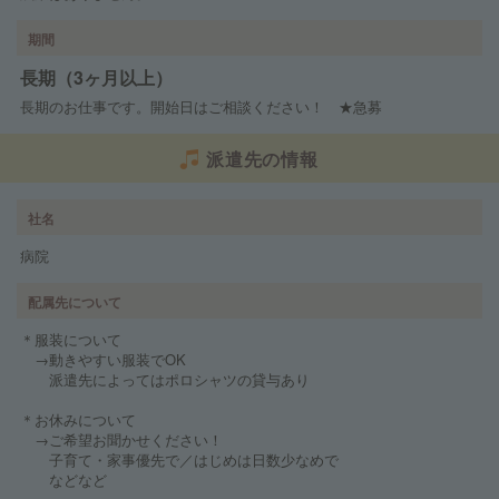
期間
長期（3ヶ月以上）
長期のお仕事です。開始日はご相談ください！ ★急募
派遣先の情報
社名
病院
配属先について
＊服装について
→動きやすい服装でOK
派遣先によってはポロシャツの貸与あり
＊お休みについて
→ご希望お聞かせください！
子育て・家事優先で／はじめは日数少なめで
などなど