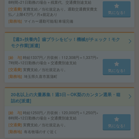
8時間×21日勤務の場合＋残業代、交通費別途支給
交通費
実費支給／当社規定あり。通勤交通費実費支
気になる!
払／上限4万円／月※規定あり
勤務地
マイカー通勤可能/駐車場完備
【週3×扶養内】歯ブラシをピッ！機械がチェック！モク
モク作業[派遣]
給 与
時給1337円／月収例：112,308円＝1,337円×
7時間×12日勤務の場合＋交通費別途支給
交通費
実費支給／当社規定あり。
気になる!
勤務地
埼玉県久喜市菖蒲町
20名以上の大量募集！週3日～OK梨のカンタン選果・箱
詰め[派遣]
給 与
時給1250円／月収例：120,000円＝1,250円×
8時間×12日勤務の場合＋交通費別途支給
交通費
実費支給／当社規定あり。
気になる!
勤務地
有名牧場のすぐ近く