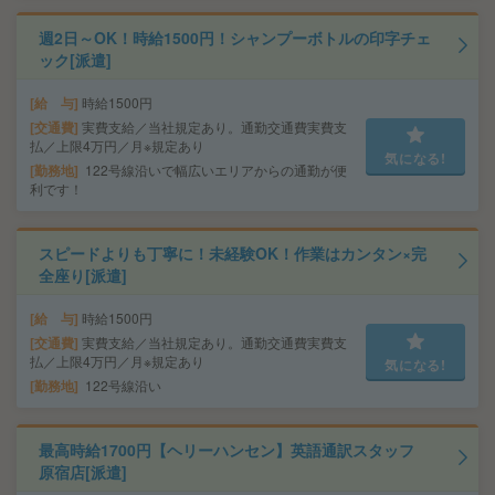
週2日～OK！時給1500円！シャンプーボトルの印字チェ
ック[派遣]
給 与
時給1500円
交通費
実費支給／当社規定あり。通勤交通費実費支
払／上限4万円／月※規定あり
気になる!
勤務地
122号線沿いで幅広いエリアからの通勤が便
利です！
スピードよりも丁寧に！未経験OK！作業はカンタン×完
全座り[派遣]
給 与
時給1500円
交通費
実費支給／当社規定あり。通勤交通費実費支
払／上限4万円／月※規定あり
気になる!
勤務地
122号線沿い
最高時給1700円【ヘリーハンセン】英語通訳スタッフ
原宿店[派遣]