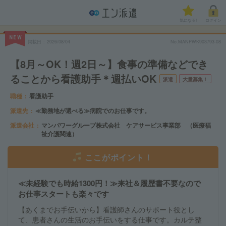
気になる!
ログイン
NEW
掲載日
2026/08/04
No.MANPWK903793-08
【8月～OK！週2日～】食事の準備などでき
ることから看護助手＊週払いOK
派遣
大量募集！
職種
看護助手
派遣先
≪勤務地が選べる≫病院でのお仕事です。
派遣会社
マンパワーグループ株式会社 ケアサービス事業部 （医療福
祉介護関連）
ここがポイント！
≪未経験でも時給1300円！≫来社＆履歴書不要なので
お仕事スタートも楽々です
【あくまでお手伝いから】看護師さんのサポート役とし
て、患者さんの生活のお手伝いをする仕事です。カルテ整