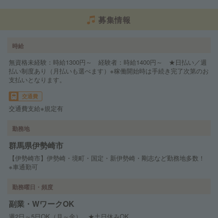
募集情報
時給
無資格未経験：時給1300円～ 経験者：時給1400円～ ★日払い／週
払い制度あり（月払いも選べます）※稼働開始時は手続き完了次第のお
支払いとなります。
交通費
交通費支給※規定有
勤務地
群馬県伊勢崎市
【伊勢崎市】伊勢崎・境町・国定・新伊勢崎・剛志など勤務地多数！
※車通勤可
勤務曜日・頻度
副業・WワークOK
週2日～5日OK（月～金） ★土日休みOK