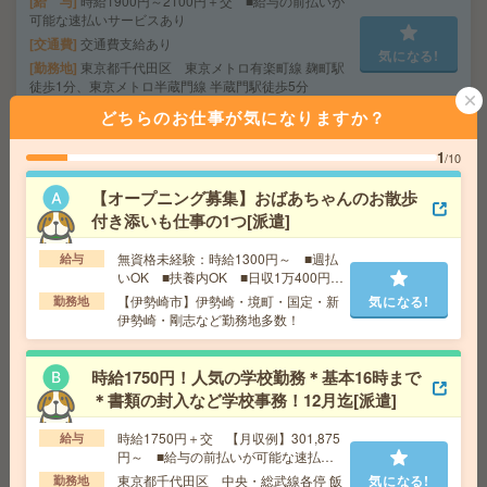
給 与
時給1900円～2100円＋交 ■給与の前払いが
可能な速払いサービスあり
交通費
交通費支給あり
気になる!
勤務地
東京都千代田区 東京メトロ有楽町線 麹町駅
徒歩1分、東京メトロ半蔵門線 半蔵門駅徒歩5分
どちらのお仕事が気になりますか？
小規模施設でおばあちゃんのお話相手など＊未経験OK[派
1
/10
遣]
【オープニング募集】おばあちゃんのお散歩
給 与
無資格の方：時給1500円～1875円 / 介護福祉
付き添いも仕事の1つ[派遣]
士：時給1800円～2250円 / 初任者以上：時給1600円
～2000円
無資格未経験：時給1300円～ ■週払
給与
交通費
全額支給
気になる!
いOK ■扶養内OK ■日収1万400円以
上
勤務地
【水戸市】水戸・赤塚・内原・東水戸・常澄
【伊勢崎市】伊勢崎・境町・国定・新
気になる!
勤務地
など勤務地多数！
伊勢崎・剛志など勤務地多数！
時給1750円！人気の学校勤務＊基本16時まで
＼来社不要／単発1日OK＊お菓子の仕分け[派遣]
＊書類の封入など学校事務！12月迄[派遣]
給 与
時給1,200円～1,625円
時給1750円＋交 【月収例】301,875
給与
勤務地
【小山市】小山駅・間々田駅・思川駅など勤
気になる!
円～ ■給与の前払いが可能な速払い
務地多数！
サービスあり
東京都千代田区 中央・総武線各停 飯
気になる!
勤務地