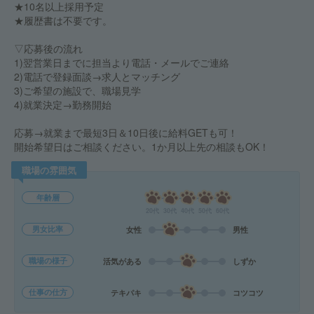
★10名以上採用予定
★履歴書は不要です。
▽応募後の流れ
1)翌営業日までに担当より電話・メールでご連絡
2)電話で登録面談→求人とマッチング
3)ご希望の施設で、職場見学
4)就業決定→勤務開始
応募→就業まで最短3日＆10日後に給料GETも可！
開始希望日はご相談ください。1か月以上先の相談もOK！
職場の雰囲気
年齢層
20代
30代
40代
50代
60代
男女比率
女性
男性
職場の様子
活気がある
しずか
仕事の仕方
テキパキ
コツコツ