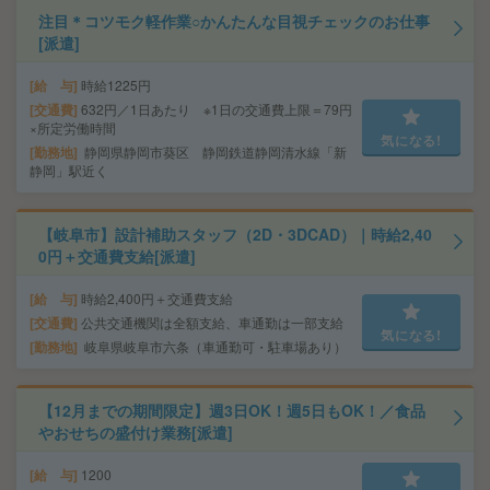
注目＊コツモク軽作業○かんたんな目視チェックのお仕事
[派遣]
給 与
時給1225円
交通費
632円／1日あたり ※1日の交通費上限＝79円
×所定労働時間
気になる!
勤務地
静岡県静岡市葵区 静岡鉄道静岡清水線「新
静岡」駅近く
【岐阜市】設計補助スタッフ（2D・3DCAD）｜時給2,40
0円＋交通費支給[派遣]
給 与
時給2,400円＋交通費支給
交通費
公共交通機関は全額支給、車通勤は一部支給
気になる!
勤務地
岐阜県岐阜市六条（車通勤可・駐車場あり）
【12月までの期間限定】週3日OK！週5日もOK！／食品
やおせちの盛付け業務[派遣]
給 与
1200