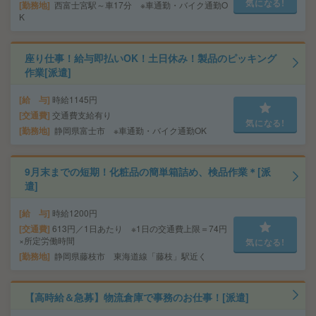
気になる!
勤務地
西富士宮駅～車17分 ※車通勤・バイク通勤O
K
座り仕事！給与即払いOK！土日休み！製品のピッキング
作業[派遣]
給 与
時給1145円
交通費
交通費支給有り
気になる!
勤務地
静岡県富士市 ※車通勤・バイク通勤OK
9月末までの短期！化粧品の簡単箱詰め、検品作業＊[派
遣]
給 与
時給1200円
交通費
613円／1日あたり ※1日の交通費上限＝74円
×所定労働時間
気になる!
勤務地
静岡県藤枝市 東海道線「藤枝」駅近く
【高時給＆急募】物流倉庫で事務のお仕事！[派遣]