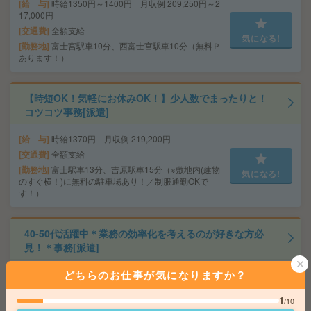
給 与
時給1350円～1400円 月収例 209,250円～2
17,000円
交通費
全額支給
気になる!
勤務地
富士宮駅車10分、西富士宮駅車10分（無料Ｐ
あります！）
【時短OK！気軽にお休みOK！】少人数でまったりと！
コツコツ事務[派遣]
給 与
時給1370円 月収例 219,200円
交通費
全額支給
勤務地
富士駅車13分、吉原駅車15分（※敷地内(建物
気になる!
のすぐ横！)に無料の駐車場あり！／制服通勤OKで
す！）
40-50代活躍中＊業務の効率化を考えるのが好きな方必
見！＊事務[派遣]
どちらのお仕事が気になりますか？
給 与
時給1800円
交通費
交通費支給
1
/10
気になる!
勤務地
愛知県 名古屋市東区 「久屋大通駅」 徒歩 4