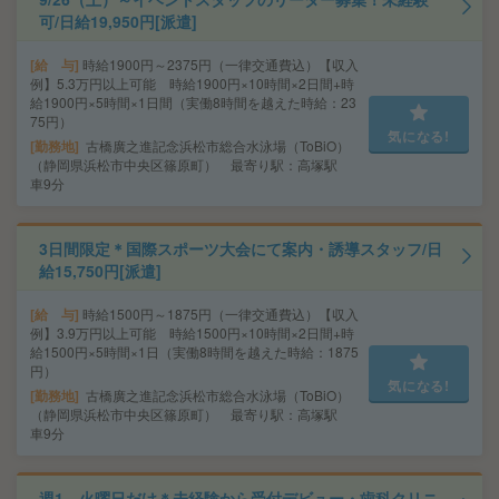
可/日給19,950円[派遣]
給 与
時給1900円～2375円（一律交通費込）【収入
例】5.3万円以上可能 時給1900円×10時間×2日間+時
給1900円×5時間×1日間（実働8時間を越えた時給：23
75円）
気になる!
勤務地
古橋廣之進記念浜松市総合水泳場（ToBiO）
（静岡県浜松市中央区篠原町） 最寄り駅：高塚駅
車9分
3日間限定＊国際スポーツ大会にて案内・誘導スタッフ/日
給15,750円[派遣]
給 与
時給1500円～1875円（一律交通費込）【収入
例】3.9万円以上可能 時給1500円×10時間×2日間+時
給1500円×5時間×1日（実働8時間を越えた時給：1875
円）
気になる!
勤務地
古橋廣之進記念浜松市総合水泳場（ToBiO）
（静岡県浜松市中央区篠原町） 最寄り駅：高塚駅
車9分
週1、火曜日だけ＊未経験から受付デビュー・歯科クリニ