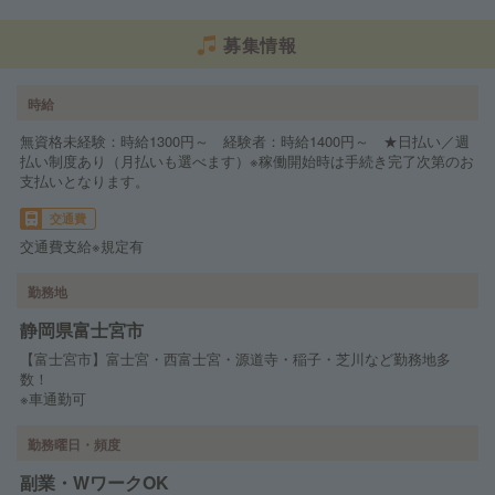
募集情報
時給
無資格未経験：時給1300円～ 経験者：時給1400円～ ★日払い／週
払い制度あり（月払いも選べます）※稼働開始時は手続き完了次第のお
支払いとなります。
交通費
交通費支給※規定有
勤務地
静岡県富士宮市
【富士宮市】富士宮・西富士宮・源道寺・稲子・芝川など勤務地多
数！
※車通勤可
勤務曜日・頻度
副業・WワークOK