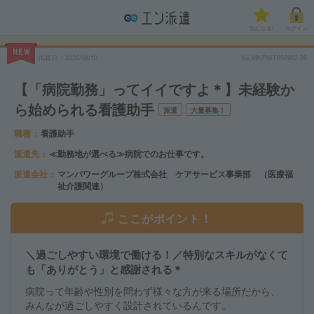
気になる!
ログイン
NEW
掲載日
2026/08/10
No.MNPWT856962-26
【「病院勤務」ってイイですよ＊】未経験か
ら始められる看護助手
派遣
大量募集！
職種
看護助手
派遣先
≪勤務地が選べる≫病院でのお仕事です。
派遣会社
マンパワーグループ株式会社 ケアサービス事業部 （医療福
祉介護関連）
ここがポイント！
＼過ごしやすい環境で働ける！／特別なスキルがなくて
も「ありがとう」と感謝される＊
病院って年齢や性別を問わず様々な方が来る場所だから、
みんなが過ごしやすく設計されているんです。