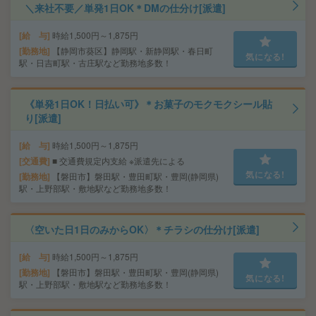
＼来社不要／単発1日OK＊DMの仕分け[派遣]
給 与
時給1,500円～1,875円
勤務地
【静岡市葵区】静岡駅・新静岡駅・春日町
気になる!
駅・日吉町駅・古庄駅など勤務地多数！
《単発1日OK！日払い可》＊お菓子のモクモクシール貼
り[派遣]
給 与
時給1,500円～1,875円
交通費
■ 交通費規定内支給 ※派遣先による
気になる!
勤務地
【磐田市】磐田駅・豊田町駅・豊岡(静岡県)
駅・上野部駅・敷地駅など勤務地多数！
〈空いた日1日のみからOK〉＊チラシの仕分け[派遣]
給 与
時給1,500円～1,875円
勤務地
【磐田市】磐田駅・豊田町駅・豊岡(静岡県)
気になる!
駅・上野部駅・敷地駅など勤務地多数！