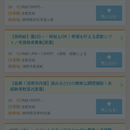
給 与
時給1350円～
交通費
全額支給
気になる!
勤務地
静岡県伊豆市湯ヶ島
【高時給】週2日～・時短もOK！希望を叶える柔軟シフ
ト／有資格者募集[派遣]
給 与
時給1,450～1,600円 ※資格・経験による
交通費
全額支給
気になる!
勤務地
湖西市新居町
【急募！沼津市内浦】温めるだけの簡単な調理補助！未
経験者歓迎♪[派遣]
給 与
時給1350円～
交通費
全額支給
気になる!
勤務地
静岡県沼津市内浦
9/26（土）～イベントスタッフのリーダー募集！未経験