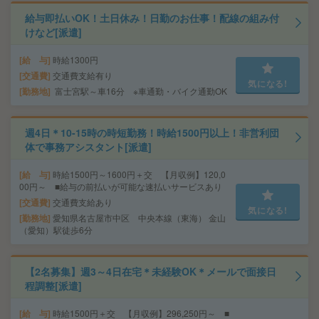
給与即払いOK！土日休み！日勤のお仕事！配線の組み付
けなど[派遣]
給 与
時給1300円
交通費
交通費支給有り
気になる!
勤務地
富士宮駅～車16分 ※車通勤・バイク通勤OK
週4日＊10-15時の時短勤務！時給1500円以上！非営利団
体で事務アシスタント[派遣]
給 与
時給1500円～1600円＋交 【月収例】120,0
00円～ ■給与の前払いが可能な速払いサービスあり
交通費
交通費支給あり
気になる!
勤務地
愛知県名古屋市中区 中央本線（東海） 金山
（愛知）駅徒歩6分
【2名募集】週3～4日在宅＊未経験OK＊メールで面接日
程調整[派遣]
給 与
時給1500円＋交 【月収例】296,250円～ ■