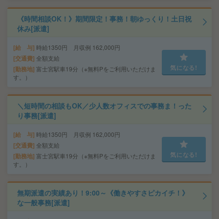
《時間相談OK！》期間限定！事務！朝ゆっくり！土日祝
休み[派遣]
給 与
時給1350円 月収例 162,000円
交通費
全額支給
気になる!
勤務地
富士宮駅車19分（※無料Pをご利用いただけま
す。）
＼短時間の相談もOK／少人数オフィスでの事務ま！った
り事務[派遣]
給 与
時給1350円 月収例 162,000円
交通費
全額支給
気になる!
勤務地
富士宮駅車19分（※無料Pをご利用いただけま
す。）
無期派遣の実績あり！9:00～《働きやすさピカイチ！》
な一般事務[派遣]