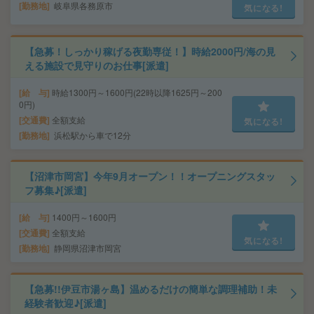
勤務地
岐阜県各務原市
気になる!
【急募！しっかり稼げる夜勤専従！】時給2000円/海の見
える施設で見守りのお仕事[派遣]
給 与
時給1300円～1600円(22時以降1625円～200
0円)
交通費
全額支給
気になる!
勤務地
浜松駅から車で12分
【沼津市岡宮】今年9月オープン！！オープニングスタッ
フ募集♪[派遣]
給 与
1400円～1600円
交通費
全額支給
気になる!
勤務地
静岡県沼津市岡宮
【急募!!伊豆市湯ヶ島】温めるだけの簡単な調理補助！未
経験者歓迎♪[派遣]