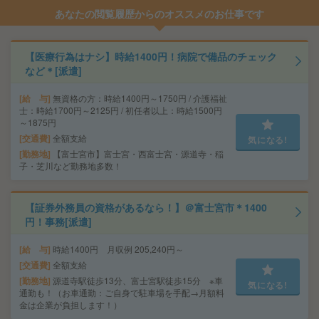
あなたの閲覧履歴からのオススメのお仕事です
【医療行為はナシ】時給1400円！病院で備品のチェック
など＊[派遣]
給 与
無資格の方：時給1400円～1750円 / 介護福祉
士：時給1700円～2125円 / 初任者以上：時給1500円
～1875円
交通費
全額支給
気になる!
勤務地
【富士宮市】富士宮・西富士宮・源道寺・稲
子・芝川など勤務地多数！
【証券外務員の資格があるなら！】＠富士宮市＊1400
円！事務[派遣]
給 与
時給1400円 月収例 205,240円～
交通費
全額支給
勤務地
源道寺駅徒歩13分、富士宮駅徒歩15分 ※車
気になる!
通勤も！（お車通勤：ご自身で駐車場を手配→月額料
金は企業が負担します！）