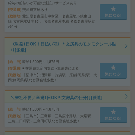
給与の前払いが可能な速払いサービスあり
交通費
交通費支給あり
気になる!
勤務地
愛知県名古屋市中村区 名古屋地下鉄東山
線 名古屋駅徒歩1分、名鉄名古屋本線 名鉄名古屋駅徒
歩1分
《単発1日OK！日払い可》＊文房具のモクモクシール貼
り[派遣]
給 与
時給1,500円～1,875円
交通費
■ 交通費規定内支給 ※派遣先による
気になる!
勤務地
【沼津市】沼津駅・片浜駅・原(静岡県)駅・大
岡(静岡県)駅など勤務地多数！
＼来社不要／単発1日OK＊文房具の仕分け[派遣]
給 与
時給1,500円～1,875円
勤務地
【三島市】三島駅・三島広小路駅・大場駅・
気になる!
三島二日町駅・三島田町駅など勤務地多数！