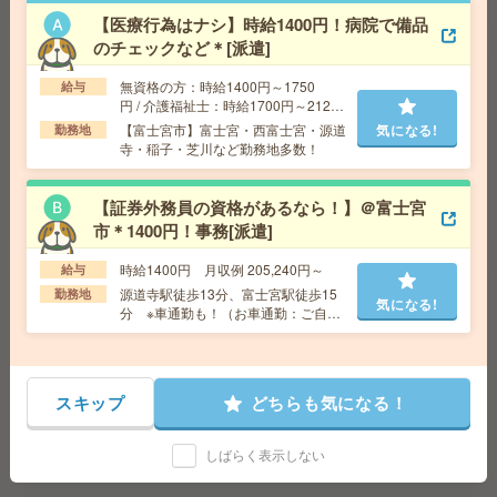
分,「栄町（愛知県）駅」 徒歩 5分
【医療行為はナシ】時給1400円！病院で備品
のチェックなど＊[派遣]
【オープニング募集】おばあちゃんのお散歩付き添いも
無資格の方：時給1400円～1750
給与
仕事の1つ[派遣]
円 / 介護福祉士：時給1700円～2125
円 / 初任者以上：時給1500円～1875
【富士宮市】富士宮・西富士宮・源道
気になる!
勤務地
給 与
無資格未経験：時給1400円～ ■週払いOK
円
寺・稲子・芝川など勤務地多数！
■扶養内OK ■日収1万1200円以上
交通費
交通費全額支給
気になる!
【証券外務員の資格があるなら！】＠富士宮
勤務地
【富士宮市】富士宮・西富士宮・源道寺・稲
子・芝川など勤務地多数！
市＊1400円！事務[派遣]
時給1400円 月収例 205,240円～
給与
＜医療行為はナシ＞時給1400円！病院で備品のチェック
源道寺駅徒歩13分、富士宮駅徒歩15
勤務地
気になる!
など[派遣]
分 ※車通勤も！（お車通勤：ご自身
で駐車場を手配→月額料金は企業が負
担します！）
給 与
無資格の方：時給1400円～1750円 / 介護福祉
士：時給1700円～2125円 / 初任者以上：時給1500円
～1875円
スキップ
どちらも気になる！
交通費
全額支給
気になる!
勤務地
【掛川市】掛川・いこいの広場・桜木・原谷
しばらく表示しない
など勤務地多数！