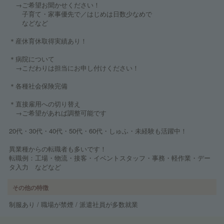
→ご希望お聞かせください！
子育て・家事優先で／はじめは日数少なめで
などなど
＊産休育休取得実績あり！
＊病院について
→こだわりは担当にお申し付けください！
＊各種社会保険完備
＊直接雇用への切り替え
→ご希望があれば調整可能です
20代・30代・40代・50代・60代・しゅふ・未経験も活躍中！
異業種からの転職者も多いです！
転職例：工場・物流・接客・イベントスタッフ・事務・軽作業・デー
タ入力 などなど
その他の特徴
制服あり / 職場が禁煙 / 派遣社員が多数就業