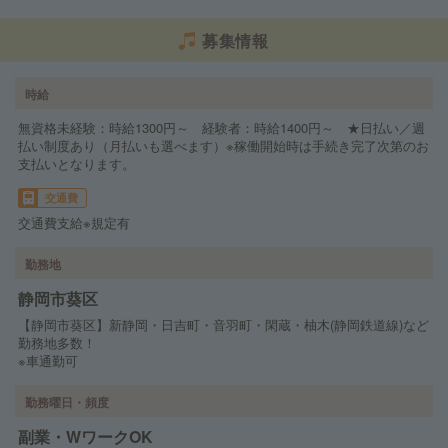
募集情報
時給
無資格未経験：時給1300円～ 経験者：時給1400円～ ★日払い／週
払い制度あり（月払いも選べます）※稼働開始時は手続き完了次第のお
支払いとなります。
交通費
交通費支給※規定有
勤務地
静岡市葵区
【静岡市葵区】新静岡・日吉町・音羽町・閑蔵・柚木(静岡鉄道線)など
勤務地多数！
※車通勤可
勤務曜日・頻度
副業・WワークOK