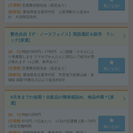
交通費
交通費全額支給（規定あり）
気になる!
勤務地
愛知県名古屋市中区 上前津駅から徒歩4
分 大須商店街内
髪色自由【ザ・ノースフェイス】英語通訳＆販売 ラシ
ック[派遣]
給 与
時給1500円～1700円 ※ご経験・スキルによ
り考慮致します スマホでかんたんに前払いで給与が受
け取れます（※上限、条件あり）
交通費
交通費全額支給（規定あり）
気になる!
勤務地
愛知県名古屋市中区 市営地下鉄東山線・名
城線 栄駅16番出入口より徒歩約3分
9月末までの短期！化粧品の簡単箱詰め、検品作業＊[派
遣]
給 与
時給1200円
交通費
613円／1日あたり ※1日の交通費上限＝74円
×所定労働時間
気になる!
勤務地
静岡県藤枝市 東海道線「藤枝」駅近く