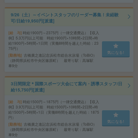
9/26（土）～イベントスタッフのリーダー募集！未経験
可/日給19,950円[派遣]
給 与
時給1900円～2375円（一律交通費込）【収入
例】5.3万円以上可能 時給1900円×10時間×2日間+時
給1900円×5時間×1日間（実働8時間を越えた時給：23
75円）
気になる!
勤務地
古橋廣之進記念浜松市総合水泳場（ToBiO）
（静岡県浜松市中央区篠原町） 最寄り駅：高塚駅
車9分
3日間限定＊国際スポーツ大会にて案内・誘導スタッフ/日
給15,750円[派遣]
給 与
時給1500円～1875円（一律交通費込）【収入
例】3.9万円以上可能 時給1500円×10時間×2日間+時
給1500円×5時間×1日（実働8時間を越えた時給：1875
円）
気になる!
勤務地
古橋廣之進記念浜松市総合水泳場（ToBiO）
（静岡県浜松市中央区篠原町） 最寄り駅：高塚駅
車9分