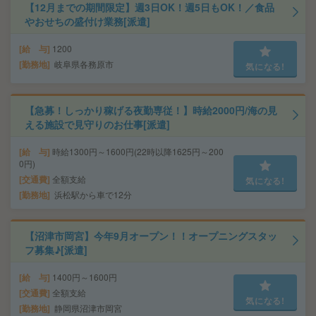
【12月までの期間限定】週3日OK！週5日もOK！／食品
やおせちの盛付け業務[派遣]
給 与
1200
勤務地
岐阜県各務原市
気になる!
【急募！しっかり稼げる夜勤専従！】時給2000円/海の見
える施設で見守りのお仕事[派遣]
給 与
時給1300円～1600円(22時以降1625円～200
0円)
交通費
全額支給
気になる!
勤務地
浜松駅から車で12分
【沼津市岡宮】今年9月オープン！！オープニングスタッ
フ募集♪[派遣]
給 与
1400円～1600円
交通費
全額支給
気になる!
勤務地
静岡県沼津市岡宮