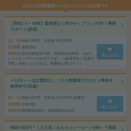
あなたの閲覧履歴からのオススメのお仕事です
【時短│9～16時】緊張感なく和やか！ブランクOK！事務
サポート[派遣]
給 与
時給1350円 月収例 162,000円
交通費
全額支給
勤務地
新清水駅徒歩10分、清水駅徒歩20分 ※あの
気になる!
ショッピングモールのすぐそば！（※駐車場をご自身で
手配・契約いただければ、車通勤もOKです！）
＜10月～＞ほぼ電話なし！少人数職場でのひとり事務＠
静岡街中[派遣]
給 与
時給1400円 月収例 210,000円+残業代
交通費
全額支給
気になる!
勤務地
静岡駅徒歩8分、新静岡駅徒歩5分
時給1500円＊＼大人気！おもちゃメーカー／9時～＊残業