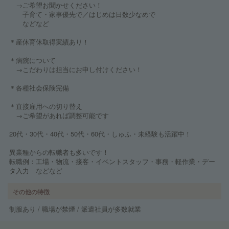
→ご希望お聞かせください！
子育て・家事優先で／はじめは日数少なめで
などなど
＊産休育休取得実績あり！
＊病院について
→こだわりは担当にお申し付けください！
＊各種社会保険完備
＊直接雇用への切り替え
→ご希望があれば調整可能です
20代・30代・40代・50代・60代・しゅふ・未経験も活躍中！
異業種からの転職者も多いです！
転職例：工場・物流・接客・イベントスタッフ・事務・軽作業・デー
タ入力 などなど
その他の特徴
制服あり / 職場が禁煙 / 派遣社員が多数就業