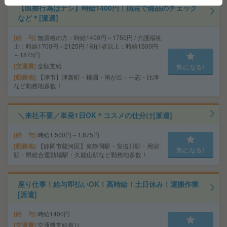
【医療行為はナシ】時給1400円！病院で備品のチェック
など＊[派遣]
給 与
無資格の方：時給1400円～1750円 / 介護福祉
士：時給1700円～2125円 / 初任者以上：時給1500円
～1875円
交通費
全額支給
気になる!
勤務地
【津市】津新町・桃園・南が丘・一志・比津
など勤務地多数！
＼来社不要／単発1日OK＊コスメの仕分け[派遣]
給 与
時給1,500円～1,875円
勤務地
【静岡市駿河区】東静岡駅・安倍川駅・用宗
気になる!
駅・県総合運動場駅・久能山駅など勤務地多数！
座り仕事！給与即払いOK！高時給！土日休み！運搬作業
[派遣]
給 与
時給1400円
交通費
交通費支給有り