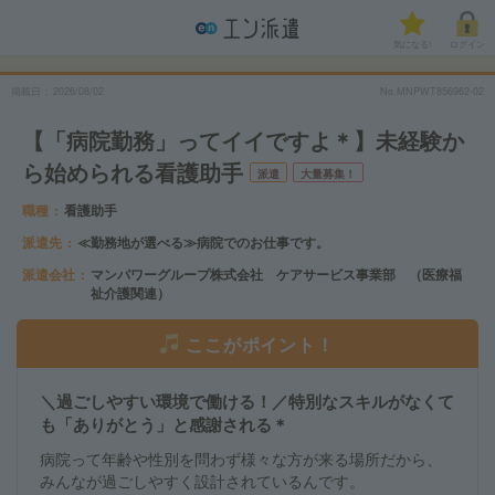
気になる!
ログイン
掲載日
2026/08/02
No.MNPWT856962-02
【「病院勤務」ってイイですよ＊】未経験か
ら始められる看護助手
派遣
大量募集！
職種
看護助手
派遣先
≪勤務地が選べる≫病院でのお仕事です。
派遣会社
マンパワーグループ株式会社 ケアサービス事業部 （医療福
祉介護関連）
ここがポイント！
＼過ごしやすい環境で働ける！／特別なスキルがなくて
も「ありがとう」と感謝される＊
病院って年齢や性別を問わず様々な方が来る場所だから、
みんなが過ごしやすく設計されているんです。