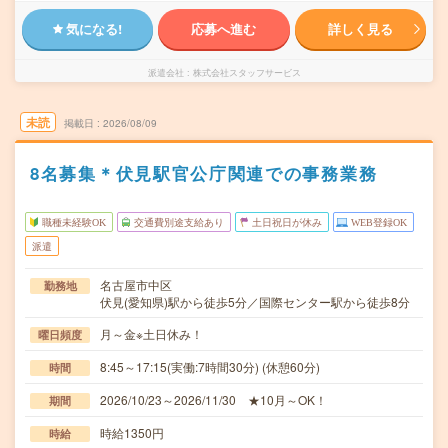
気になる!
応募へ進む
詳しく見る
派遣会社
株式会社スタッフサービス
未読
掲載日
2026/08/09
8名募集＊伏見駅官公庁関連での事務業務
職種未経験OK
交通費別途支給あり
土日祝日が休み
WEB登録OK
派遣
名古屋市中区
勤務地
伏見(愛知県)駅から徒歩5分／国際センター駅から徒歩8分
月～金※土日休み！
曜日頻度
8:45～17:15(実働:7時間30分) (休憩60分)
時間
2026/10/23～2026/11/30 ★10月～OK！
期間
時給1350円
時給