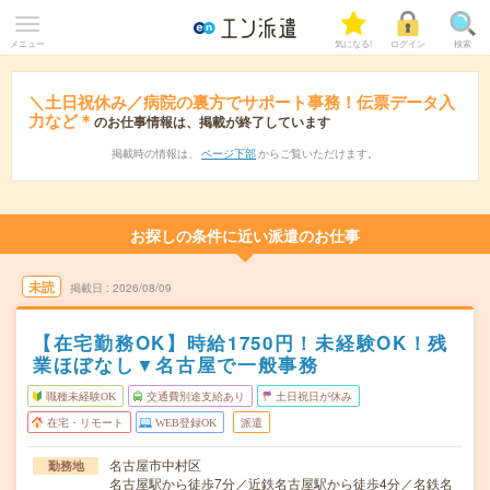
メニュー
気になる!
ログイン
検索
＼土日祝休み／病院の裏方でサポート事務！伝票データ入
力など＊
のお仕事情報は、掲載が終了しています
掲載時の情報は、
ページ下部
からご覧いただけます。
お探しの条件に近い派遣のお仕事
未読
掲載日
2026/08/09
【在宅勤務OK】時給1750円！未経験OK！残
業ほぼなし▼名古屋で一般事務
職種未経験OK
交通費別途支給あり
土日祝日が休み
在宅・リモート
WEB登録OK
派遣
名古屋市中村区
勤務地
名古屋駅から徒歩7分／近鉄名古屋駅から徒歩4分／名鉄名