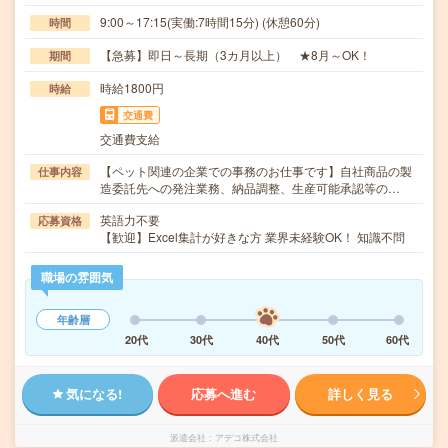
9:00～17:15(実働:7時間15分) (休憩60分)
時間
【急募】即日～長期（3カ月以上） ★8月～OK！
期間
時給1800円
時給
交通費
交通費支給
【ペット関連の企業での事務のお仕事です】自社商品の製
仕事内容
造委託先への発注業務、納品調整、生産可能承認等の…
英語力不要
応募資格
【歓迎】Excel集計が好きな方 業界未経験OK！ 知識不問
職場の雰囲気
年齢層
20代
30代
40代
50代
60代
気になる!
応募へ進む
詳しく見る
派遣会社
アデコ株式会社