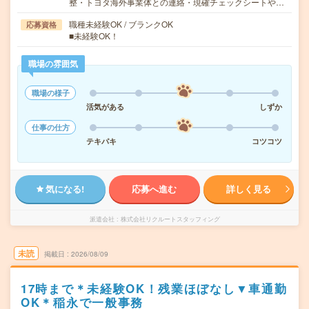
整・トヨタ海外事業体との連絡・現確チェックシートや…
職種未経験OK / ブランクOK
応募資格
■未経験OK！
職場の雰囲気
職場の様子
活気がある
しずか
仕事の仕方
テキパキ
コツコツ
気になる!
応募へ進む
詳しく見る
派遣会社
株式会社リクルートスタッフィング
未読
掲載日
2026/08/09
17時まで＊未経験OK！残業ほぼなし▼車通勤
OK＊稲永で一般事務