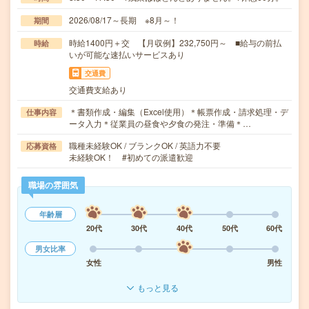
2026/08/17～長期 ※8月～！
期間
時給1400円＋交 【月収例】232,750円～ ■給与の前払
時給
いが可能な速払いサービスあり
交通費
交通費支給あり
＊書類作成・編集（Excel使用）＊帳票作成・請求処理・デ
仕事内容
ータ入力＊従業員の昼食や夕食の発注・準備＊…
職種未経験OK / ブランクOK / 英語力不要
応募資格
未経験OK！ #初めての派遣歓迎
職場の雰囲気
年齢層
20代
30代
40代
50代
60代
男女比率
女性
男性
もっと見る