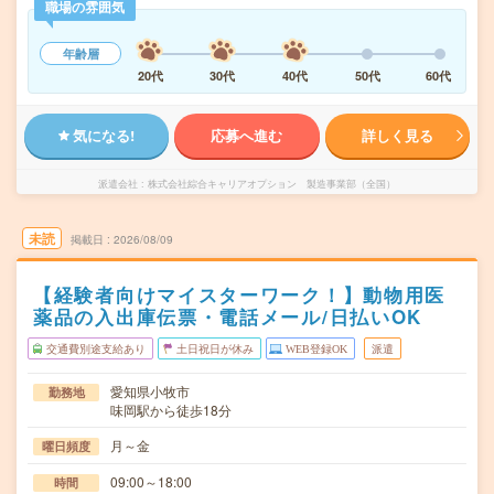
職場の雰囲気
年齢層
20代
30代
40代
50代
60代
気になる!
応募へ進む
詳しく見る
派遣会社
株式会社綜合キャリアオプション 製造事業部（全国）
未読
掲載日
2026/08/09
【経験者向けマイスターワーク！】動物用医
薬品の入出庫伝票・電話メール/日払いOK
交通費別途支給あり
土日祝日が休み
WEB登録OK
派遣
愛知県小牧市
勤務地
味岡駅から徒歩18分
月～金
曜日頻度
09:00～18:00
時間