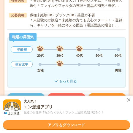
＊書類の内容をそのまま入力（専用システム）＊報告書の
仕事内容
送付＊ファイルやフォルダの整理＊備品の補充＊来客…
職種未経験OK / ブランクOK / 英語力不要
応募資格
＊未経験の方歓迎＊未経験の方でも安心スタート！・登録
時、キャリアを一緒に考える面談（電話面談の場合）…
職場の雰囲気
年齢層
20代
30代
40代
50代
60代
男女比率
女性
男性
もっと見る
気になる!
応募へ進む
詳しく見る
大人気！
エン派遣アプリ
派遣会社
パーソルテンプスタッフ株式会社 （旧テンプスタッフ株式会社）
派遣のお仕事情報がたくさん！プッシュ通知で受け取ろう！
アプリをダウンロード
未読
掲載日
2026/08/09