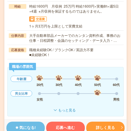
時給1600円 月収例 25万円 時給1600円×実働8h×週5日
時給
×4週 ※月収例を保証するものではありません。
交通費
1ヶ月3万円を上限として実費支給
大手自動車部品メーカーでのカンタン資料作成、事務のお
仕事内容
仕事・日程調整・会議のセッティング・データ入力・…
職種未経験OK / ブランクOK / 英語力不要
応募資格
■未経験OK！
職場の雰囲気
年齢層
20代
30代
40代
50代
60代
男女比率
女性
男性
もっと見る
気になる!
応募へ進む
詳しく見る