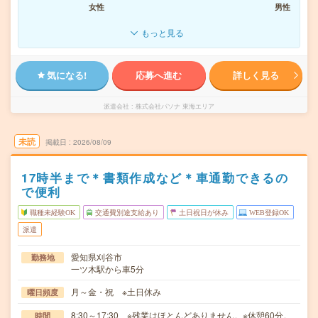
女性
男性
もっと見る
気になる!
応募へ進む
詳しく見る
派遣会社
株式会社パソナ 東海エリア
未読
掲載日
2026/08/09
17時半まで＊書類作成など＊車通勤できるの
で便利
職種未経験OK
交通費別途支給あり
土日祝日が休み
WEB登録OK
派遣
愛知県刈谷市
勤務地
一ツ木駅から車5分
月～金・祝 ※土日休み
曜日頻度
8:30～17:30 ※残業はほとんどありません。※休憩60分。
時間