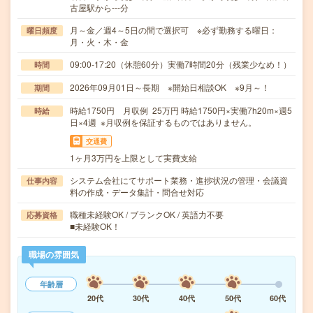
古屋駅から---分
月～金／週4～5日の間で選択可 ※必ず勤務する曜日：
曜日頻度
月・火・木・金
09:00-17:20（休憩60分）実働7時間20分（残業少なめ！）
時間
2026年09月01日～長期 ※開始日相談OK ※9月～！
期間
時給1750円 月収例 25万円 時給1750円×実働7h20m×週5
時給
日×4週 ※月収例を保証するものではありません。
交通費
1ヶ月3万円を上限として実費支給
システム会社にてサポート業務・進捗状況の管理・会議資
仕事内容
料の作成・データ集計・問合せ対応
職種未経験OK / ブランクOK / 英語力不要
応募資格
■未経験OK！
職場の雰囲気
年齢層
20代
30代
40代
50代
60代