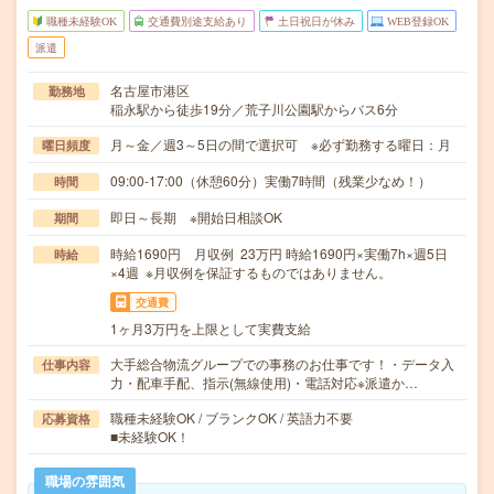
職種未経験OK
交通費別途支給あり
土日祝日が休み
WEB登録OK
派遣
名古屋市港区
勤務地
稲永駅から徒歩19分／荒子川公園駅からバス6分
月～金／週3～5日の間で選択可 ※必ず勤務する曜日：月
曜日頻度
09:00-17:00（休憩60分）実働7時間（残業少なめ！）
時間
即日～長期 ※開始日相談OK
期間
時給1690円 月収例 23万円 時給1690円×実働7h×週5日
時給
×4週 ※月収例を保証するものではありません。
交通費
1ヶ月3万円を上限として実費支給
大手総合物流グループでの事務のお仕事です！・データ入
仕事内容
力・配車手配、指示(無線使用)・電話対応※派遣か…
職種未経験OK / ブランクOK / 英語力不要
応募資格
■未経験OK！
職場の雰囲気