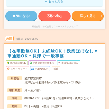
もっと見る
気になる!
応募へ進む
詳しく見る
派遣会社
株式会社リクルートスタッフィング
未読
掲載日
2026/08/09
【在宅勤務OK】未経験OK！残業ほぼなし▼
車通勤OK＊貝津で一般事務
職種未経験OK
交通費別途支給あり
土日祝日が休み
在宅・リモート
WEB登録OK
派遣
愛知県豊田市
勤務地
貝津駅から徒歩18分／浄水駅からバス15分
月～金／週5日
曜日頻度
08:30-17:30（休憩60分）実働8時間（残業少なめ！）
時間
即日～長期 ※開始日相談OK
期間