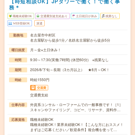
【時短相談OK】JPタワーで働く！で働く事
務＊
職種未経験OK
交通費別途支給あり
土日祝日が休み
残業なし
WEB登録OK
派遣
名古屋市中村区
勤務地
名古屋駅から徒歩1分／名鉄名古屋駅から徒歩5分
月～金※土日休み！
曜日頻度
9:30～17:30(実働:7時間) (休憩60分) ※残業なし
時間
2026/8/下旬～長期（3カ月以上） ★8月～OK！
期間
時給1550円
時給
交通費
交通費支給
外資系コンサル・ローファームでの一般事務です！［1］
仕事内容
スキャンやファイリング、コピー、リサーチ、資料作…
職種未経験OK
応募資格
職種未経験OK！業界未経験OK！【こんな方におススメ！
まずはご応募ください／歓迎条件】複合機を使って…