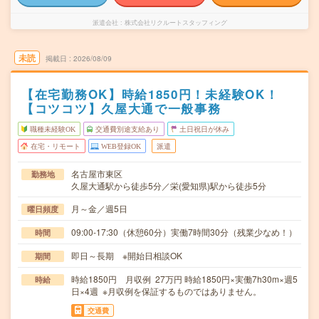
派遣会社
株式会社リクルートスタッフィング
未読
掲載日
2026/08/09
【在宅勤務OK】時給1850円！未経験OK！
【コツコツ】久屋大通で一般事務
職種未経験OK
交通費別途支給あり
土日祝日が休み
在宅・リモート
WEB登録OK
派遣
名古屋市東区
勤務地
久屋大通駅から徒歩5分／栄(愛知県)駅から徒歩5分
月～金／週5日
曜日頻度
09:00-17:30（休憩60分）実働7時間30分（残業少なめ！）
時間
即日～長期 ※開始日相談OK
期間
時給1850円 月収例 27万円 時給1850円×実働7h30m×週5
時給
日×4週 ※月収例を保証するものではありません。
交通費