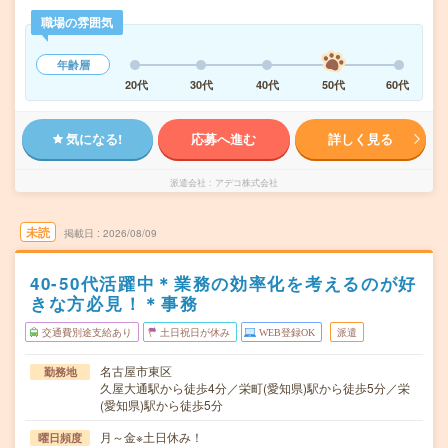
職場の雰囲気
年齢層
20代
30代
40代
50代
60代
気になる!
応募へ進む
詳しく見る
派遣会社
アデコ株式会社
未読
掲載日
2026/08/09
40-50代活躍中＊業務の効率化を考えるのが好
きな方必見！＊事務
交通費別途支給あり
土日祝日が休み
WEB登録OK
派遣
名古屋市東区
勤務地
久屋大通駅から徒歩4分／栄町(愛知県)駅から徒歩5分／栄
(愛知県)駅から徒歩5分
月～金※土日休み！
曜日頻度