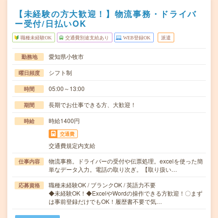
【未経験の方大歓迎！】物流事務・ドライバ
ー受付/日払いOK
職種未経験OK
交通費別途支給あり
WEB登録OK
派遣
愛知県小牧市
勤務地
シフト制
曜日頻度
05:00～13:00
時間
長期でお仕事できる方、大歓迎！
期間
時給1400円
時給
交通費
交通費規定内支給
物流事務。ドライバーの受付や伝票処理。excelを使った簡
仕事内容
単なデータ入力。電話の取り次ぎ。【取り扱い…
職種未経験OK / ブランクOK / 英語力不要
応募資格
◆未経験OK！◆ExcelやWordの操作できる方歓迎！〇まず
は事前登録だけでもOK！履歴書不要で気…