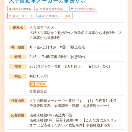
大手自動車メーカーの事務サポ
職種未経験OK
交通費別途支給あり
土日祝日が休み
在宅・リモート
WEB登録OK
派遣
名古屋市中村区
勤務地
名鉄名古屋駅から徒歩2分／近鉄名古屋駅から徒歩2分／名
古屋駅から徒歩3分
月～金※土日休み！#週3日以上在宅
曜日頻度
8:45～17:45(実働:8時間) (休憩60分)
時間
2026/10/上旬～長期（3カ月以上） ★10月～OK！
期間
時給1670円
時給
交通費
交通費支給
大手自動車メーカーでの事務です。［1］各種発注検収、
仕事内容
予算管理業務、会議調整・日程、進捗管理サポート、…
職種未経験OK / 英語力不要
応募資格
職種未経験OK！業界未経験OK！【こんな方におススメ！
まずはご応募ください／歓迎条件】事務経験ある方…