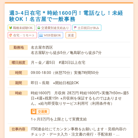
週3-4日在宅＊時給1600円！電話なし！未経
験OK！名古屋で一般事務
職種未経験OK
交通費別途支給あり
土日祝日が休み
在宅・リモート
WEB登録OK
派遣
名古屋市西区
勤務地
名古屋駅から徒歩5分／亀島駅から徒歩7分
月～金／週5日 #週3日以上在宅
曜日頻度
09:00-18:00（休憩70分）実働7時間50分
時間
即日～長期 ※開始日相談OK
期間
時給1600円 月収例 28万円 時給1600円×実働7h50m×週5
時給
日×4週+残業15h ※月収例を保証するものではありませ
ん。※給与即受取りサービス利用可（利用条件有）
交通費
1ヶ月3万円を上限として実費支給
IT関連会社にてカンタン事務をお願いします・見積内容の
仕事内容
チェック・データ入力・注文書の発行・手配依頼・…