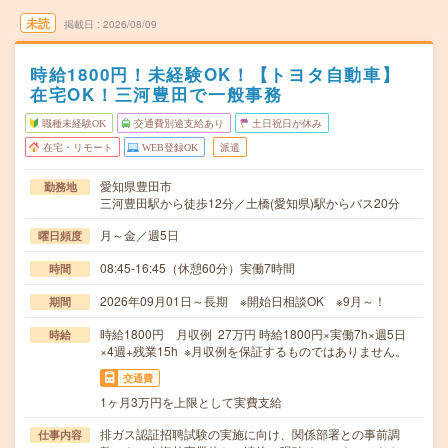
未読
掲載日
2026/08/09
時給1800円！未経験OK！【トヨタ自動車】
在宅OK！三河豊田で一般事務
職種未経験OK
交通費別途支給あり
土日祝日が休み
在宅・リモート
WEB登録OK
派遣
愛知県豊田市
勤務地
三河豊田駅から徒歩12分／土橋(愛知県)駅からバス20分
月～金／週5日
曜日頻度
08:45-16:45（休憩60分）実働7時間
時間
2026年09月01日～長期 ※開始日相談OK ※9月～！
期間
時給1800円 月収例 27万円 時給1800円×実働7h×週5日
時給
×4週+残業15h ※月収例を保証するものではありません。
交通費
1ヶ月3万円を上限として実費支給
排ガス認証招聘試験の実施に向け、関係部署との事前調
仕事内容