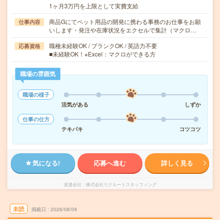
1ヶ月3万円を上限として実費支給
商品Gにてペット用品の開発に携わる事務のお仕事をお願
仕事内容
いします・発注や在庫状況をエクセルで集計（マクロ…
職種未経験OK / ブランクOK / 英語力不要
応募資格
■未経験OK！※Excel：マクロができる方
職場の雰囲気
職場の様子
活気がある
しずか
仕事の仕方
テキパキ
コツコツ
気になる!
応募へ進む
詳しく見る
派遣会社
株式会社リクルートスタッフィング
未読
掲載日
2026/08/09