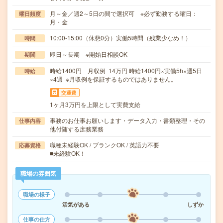
月～金／週2～5日の間で選択可 ※必ず勤務する曜日：
曜日頻度
月・金
10:00-15:00（休憩0分）実働5時間（残業少なめ！）
時間
即日～長期 ※開始日相談OK
期間
時給1400円 月収例 14万円 時給1400円×実働5h×週5日
時給
×4週 ※月収例を保証するものではありません。
交通費
1ヶ月3万円を上限として実費支給
事務のお仕事お願いします・データ入力・書類整理・その
仕事内容
他付随する庶務業務
職種未経験OK / ブランクOK / 英語力不要
応募資格
■未経験OK！
職場の雰囲気
職場の様子
活気がある
しずか
仕事の仕方