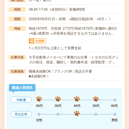
08:45-17:45（休憩60分）実働8時間
時間
2026年09月01日～長期 ※開始日相談OK ※9月～！
期間
時給1670円 月収例 27万円 時給1670円×実働8h×週5日
時給
×4週+残業3h ※月収例を保証するものではありません。
交通費
1ヶ月3万円を上限として実費支給
大手自動車メーカーにて事務のお仕事・トヨタの公式グッ
仕事内容
ズの発注、発送、棚卸し・契約書作成・経理処理・グ…
職種未経験OK / ブランクOK / 英語力不要
応募資格
■未経験OK！
職場の雰囲気
年齢層
20代
30代
40代
50代
60代
男女比率
女性
男性