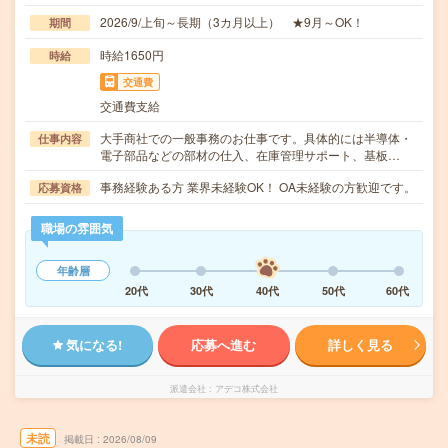
2026/9/上旬～長期（3カ月以上） ★9月～OK！
期間
時給1650円
時給
交通費
交通費支給
大手商社での一般事務のお仕事です。具体的には半導体・
仕事内容
電子部品などの部材の仕入、在庫管理サポート、基板…
事務経験ある方 業界未経験OK！ OA未経験の方歓迎です。
応募資格
職場の雰囲気
年齢層
20代
30代
40代
50代
60代
気になる!
応募へ進む
詳しく見る
派遣会社
アデコ株式会社
未読
掲載日
2026/08/09