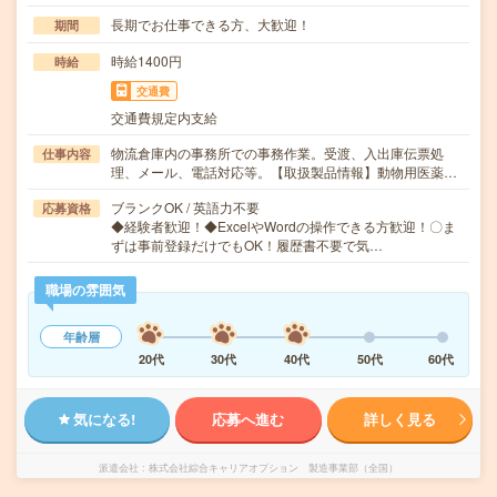
長期でお仕事できる方、大歓迎！
期間
時給1400円
時給
交通費
交通費規定内支給
物流倉庫内の事務所での事務作業。受渡、入出庫伝票処
仕事内容
理、メール、電話対応等。【取扱製品情報】動物用医薬…
ブランクOK / 英語力不要
応募資格
◆経験者歓迎！◆ExcelやWordの操作できる方歓迎！〇ま
ずは事前登録だけでもOK！履歴書不要で気…
職場の雰囲気
年齢層
20代
30代
40代
50代
60代
気になる!
応募へ進む
詳しく見る
派遣会社
株式会社綜合キャリアオプション 製造事業部（全国）