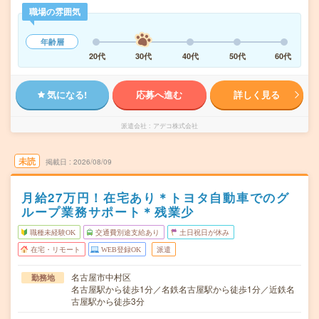
職場の雰囲気
年齢層
20代
30代
40代
50代
60代
気になる!
応募へ進む
詳しく見る
派遣会社
アデコ株式会社
未読
掲載日
2026/08/09
月給27万円！在宅あり＊トヨタ自動車でのグ
ループ業務サポート＊残業少
職種未経験OK
交通費別途支給あり
土日祝日が休み
在宅・リモート
WEB登録OK
派遣
名古屋市中村区
勤務地
名古屋駅から徒歩1分／名鉄名古屋駅から徒歩1分／近鉄名
古屋駅から徒歩3分