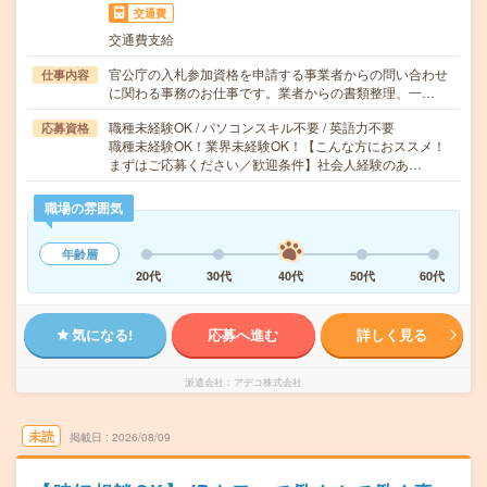
交通費
交通費支給
官公庁の入札参加資格を申請する事業者からの問い合わせ
仕事内容
に関わる事務のお仕事です。業者からの書類整理、一…
職種未経験OK / パソコンスキル不要 / 英語力不要
応募資格
職種未経験OK！業界未経験OK！【こんな方におススメ！
まずはご応募ください／歓迎条件】社会人経験のあ…
職場の雰囲気
年齢層
20代
30代
40代
50代
60代
気になる!
応募へ進む
詳しく見る
派遣会社
アデコ株式会社
未読
掲載日
2026/08/09