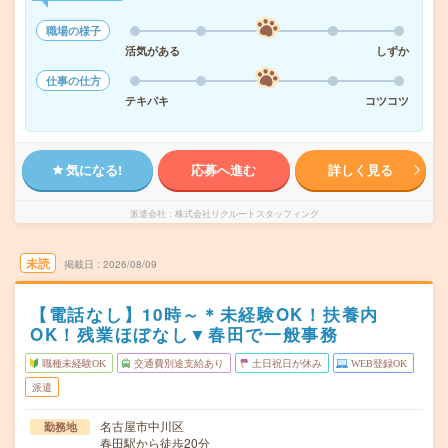
職場の様子
活気がある
しずか
仕事の仕方
テキパキ
コツコツ
気になる!
応募へ進む
詳しく見る
派遣会社
株式会社リクルートスタッフィング
未読
掲載日
2026/08/09
【電話なし】10時～＊未経験OK！扶養内
OK！残業ほぼなし▼春田で一般事務
職種未経験OK
交通費別途支給あり
土日祝日が休み
WEB登録OK
派遣
名古屋市中川区
勤務地
春田駅から徒歩20分