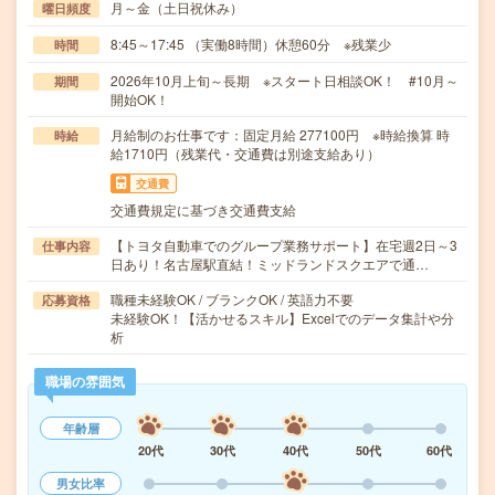
月～金（土日祝休み）
曜日頻度
8:45～17:45 （実働8時間）休憩60分 ※残業少
時間
2026年10月上旬～長期 ※スタート日相談OK！ #10月～
期間
開始OK！
月給制のお仕事です：固定月給 277100円 ※時給換算 時
時給
給1710円（残業代・交通費は別途支給あり）
交通費
交通費規定に基づき交通費支給
【トヨタ自動車でのグループ業務サポート】在宅週2日～3
仕事内容
日あり！名古屋駅直結！ミッドランドスクエアで通…
職種未経験OK / ブランクOK / 英語力不要
応募資格
未経験OK！【活かせるスキル】Excelでのデータ集計や分
析
職場の雰囲気
年齢層
20代
30代
40代
50代
60代
男女比率