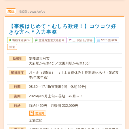
未読
掲載日
2026/08/09
【事務はじめて＊むしろ歓迎！】コツコツ好
きな方へ＊入力事務
職種未経験OK
交通費別途支給あり
土日祝日が休み
WEB登録OK
派遣
愛知県大府市
勤務地
大府駅から車4分／太田川駅から車16分
月～金（週5日） ※【土日祝休み】長期連休あり（GW/夏
曜日頻度
季/年末年始）
08:30～17:15(実働8時間 休憩45分)
時間
2026年09月上旬～長期 ※9月～！
期間
時給1450円 月収例 232,000円
時給
交通費
全額支給