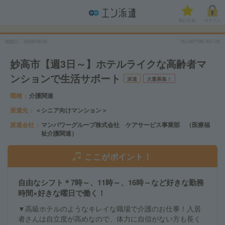
気になる!
ログイン
掲載日
2026/08/06
No.MPT967457-28
妙高市【週3日～】ホテルライクな高齢者マ
ンションで生活サポート
派遣
大量募集！
職種
介護関連
派遣先
＜シニア向けマンション＞
派遣会社
マンパワーグループ株式会社 ケアサービス事業部 （医療福
祉介護関連）
ここがポイント！
自由なシフト＊7時～、11時～、16時～など好きな勤務
時間×好きな曜日で働く！
▼高級ホテルのようなキレイな職場で介護のお仕事！入居
者さんは自立度が高めなので、体力に自信がない方も長く