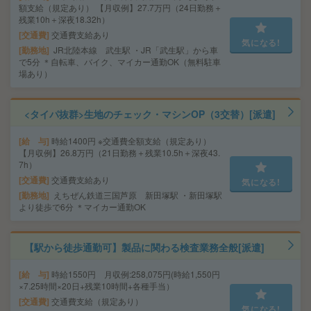
額支給（規定あり） 【月収例】27.7万円（24日勤務＋
残業10h＋深夜18.32h）
交通費
交通費支給あり
気になる!
勤務地
JR北陸本線 武生駅 ・JR「武生駅」から車
で5分 ＊自転車、バイク、マイカー通勤OK（無料駐車
場あり）
<タイパ抜群>生地のチェック・マシンOP（3交替）[派遣]
給 与
時給1400円 ※交通費全額支給（規定あり）
【月収例】26.8万円（21日勤務＋残業10.5h＋深夜43.
7h）
交通費
交通費支給あり
気になる!
勤務地
えちぜん鉄道三国芦原 新田塚駅 ・新田塚駅
より徒歩で6分 ＊マイカー通勤OK
【駅から徒歩通勤可】製品に関わる検査業務全般[派遣]
給 与
時給1550円 月収例:258,075円(時給1,550円
×7.25時間×20日+残業10時間+各種手当）
交通費
交通費支給（規定あり）
気になる!