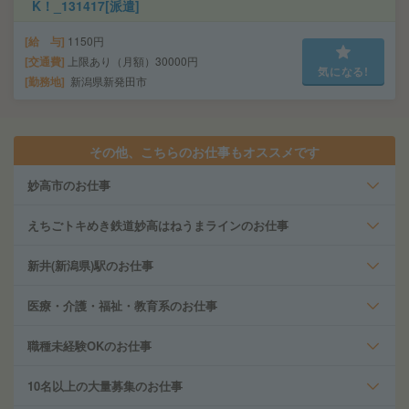
K！_131417[派遣]
給 与
1150円
交通費
上限あり（月額）30000円
気になる!
勤務地
新潟県新発田市
その他、こちらのお仕事もオススメです
妙高市のお仕事
えちごトキめき鉄道妙高はねうまラインのお仕事
新井(新潟県)駅のお仕事
医療・介護・福祉・教育系のお仕事
職種未経験OKのお仕事
10名以上の大量募集のお仕事