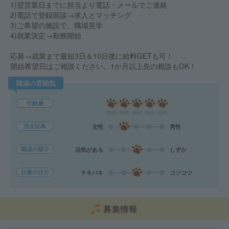
1)翌営業日までに担当より電話・メールでご連絡
2)電話で登録面談→求人とマッチング
3)ご希望の施設で、職場見学
4)就業決定→勤務開始
応募→就業まで最短3日＆10日後に給料GETも可！
開始希望日はご相談ください。1か月以上先の相談もOK！
職場の雰囲気
年齢層
20代
30代
40代
50代
60代
男女比率
女性
男性
職場の様子
活気がある
しずか
仕事の仕方
テキパキ
コツコツ
募集情報