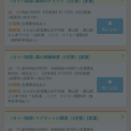
<タイパ抜群>製剤のチェック（2交替）[派遣]
給 与
時給1550円 【月収例】27.1万円（20日勤務
+残業5h+休出15h）
交通費
交通費支給あり
気になる!
勤務地
えちぜん鉄道勝山永平寺線 勝山駅 ・勝山駅
から車で11分 ＊自転車、バイク、マイカー通勤OK
（無料駐車場あり）
<タイパ抜群>薬の画像検査（2交替）[派遣]
給 与
基本時給1550円・深夜時給1938円 ※交通費全
額支給（規定あり） 【月収例】27.3万円（20日勤務
+残業5h+深夜5h＋休出15h）
交通費
交通費支給あり
気になる!
勤務地
えちぜん鉄道勝山永平寺線 勝山駅 ・勝山駅
より車で9分 ＊自転車、バイク、マイカー通勤OK（無
料駐車場あり）
<タイパ抜群>マグネットの製造（3交替）[派遣]
給 与
基本時給1500円・深夜時給1875円 ※交通費全