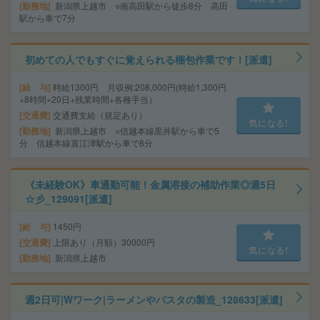
勤務地
新潟県上越市 ○南高田駅から徒歩8分 高田
駅から車で7分
初めての人でもすぐに覚えられる梱包作業です！[派遣]
給 与
時給1300円 月収例:208,000円(時給1,300円
×8時間×20日+残業時間+各種手当）
交通費
交通費支給（規定あり）
気になる!
勤務地
新潟県上越市 ○信越本線黒井駅から車で5
分 信越本線直江津駅から車で8分
《未経験OK》車通勤可能！金属溶接の補助作業◎週5日
☆彡_129091[派遣]
給 与
1450円
交通費
上限あり（月額）30000円
気になる!
勤務地
新潟県上越市
週2日可|Wワーク|ラーメンやパスタの製造_128633[派遣]