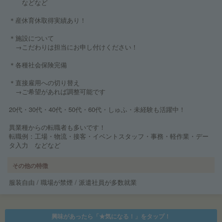
などなど
＊産休育休取得実績あり！
＊施設について
→こだわりは担当にお申し付けください！
＊各種社会保険完備
＊直接雇用への切り替え
→ご希望があれば調整可能です
20代・30代・40代・50代・60代・しゅふ・未経験も活躍中！
異業種からの転職者も多いです！
転職例：工場・物流・接客・イベントスタッフ・事務・軽作業・デー
タ入力 などなど
その他の特徴
服装自由 / 職場が禁煙 / 派遣社員が多数就業
興味があったら「★気になる！」をタップ！