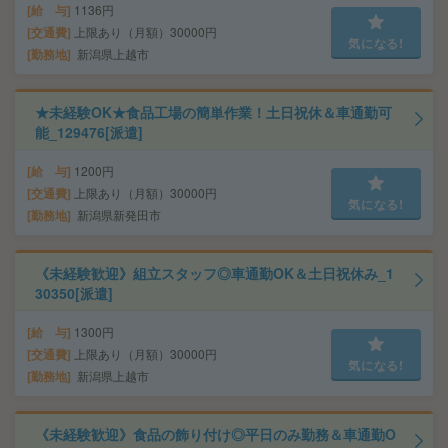
給 与
1136円
交通費
上限あり（月額）30000円
気になる!
勤務地
新潟県上越市
★未経験OK★食品工場の簡単作業！土日祝休＆車通勤可
能_129476[派遣]
給 与
1200円
交通費
上限あり（月額）30000円
気になる!
勤務地
新潟県新発田市
《未経験歓迎》組立スタッフ◎車通勤OK＆土日祝休み_1
30350[派遣]
給 与
1300円
交通費
上限あり（月額）30000円
気になる!
勤務地
新潟県上越市
《未経験歓迎》食品の飾り付け◎平日のみ勤務＆車通勤O