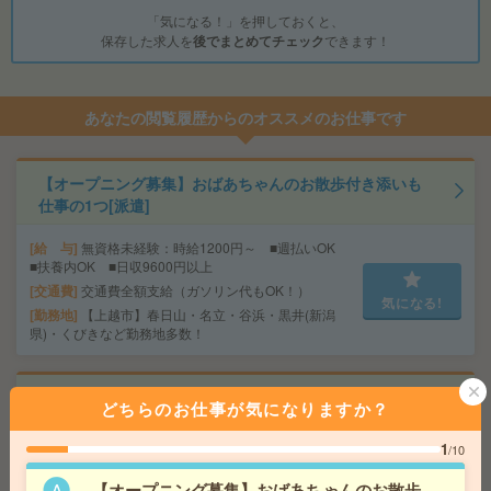
「気になる！」を押しておくと、
保存した求人を
後でまとめてチェック
できます！
あなたの閲覧履歴からのオススメのお仕事です
【オープニング募集】おばあちゃんのお散歩付き添いも
仕事の1つ[派遣]
給 与
無資格未経験：時給1200円～ ■週払いOK
■扶養内OK ■日収9600円以上
交通費
交通費全額支給（ガソリン代もOK！）
気になる!
勤務地
【上越市】春日山・名立・谷浜・黒井(新潟
県)・くびきなど勤務地多数！
5名募集！在宅勤務あり＊18時まで＊資料送付案内など
どちらのお仕事が気になりますか？
[派遣]
1
/10
給 与
時給1300円＋交 ■給与の前払いが可能な速
払いサービスあり
【オープニング募集】おばあちゃんのお散歩