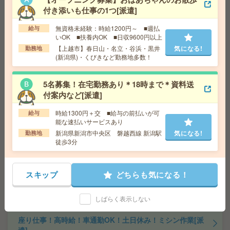
交通費
交通費支給あり
付き添いも仕事の1つ[派遣]
気になる!
勤務地
新潟県新潟市中央区 磐越西線 新潟駅徒歩3
分
無資格未経験：時給1200円～ ■週払
給与
いOK ■扶養内OK ■日収9600円以上
【上越市】春日山・名立・谷浜・黒井
気になる!
勤務地
17時15分まで＊証明書発行など＊4名の大募集[派遣]
(新潟県)・くびきなど勤務地多数！
給 与
時給1400円～1450円＋交 【月収例】232,7
5名募集！在宅勤務あり＊18時まで＊資料送
50円～ ■給与の前払いが可能な速払いサービスあり
付案内など[派遣]
交通費
交通費支給あり
気になる!
勤務地
長野県長野市 篠ノ井線 長野駅徒歩15分
時給1300円＋交 ■給与の前払いが可
給与
能な速払いサービスあり
新潟県新潟市中央区 磐越西線 新潟駅
気になる!
勤務地
＼CoCoLo新潟／シフトor平日のみ選べる！販促ポスタ
徒歩3分
ー・POP制作[派遣]
給 与
1360円
スキップ
どちらも気になる！
交通費
交通費全額支給（当社規定あり）
気になる!
勤務地
信越本線 新潟駅より徒歩1分
しばらく表示しない
座り仕事！高時給！車通勤OK！土日休み！ミシン作業[派