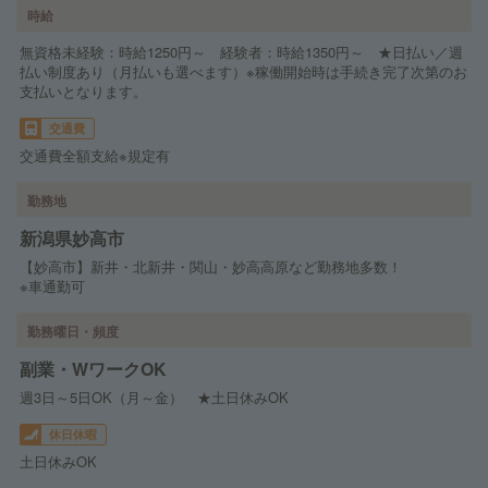
時給
無資格未経験：時給1250円～ 経験者：時給1350円～ ★日払い／週
払い制度あり（月払いも選べます）※稼働開始時は手続き完了次第のお
支払いとなります。
交通費
交通費全額支給※規定有
勤務地
新潟県妙高市
【妙高市】新井・北新井・関山・妙高高原など勤務地多数！
※車通勤可
勤務曜日・頻度
副業・WワークOK
週3日～5日OK（月～金） ★土日休みOK
休日休暇
土日休みOK