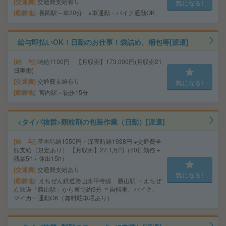
交通費
交通費支給有り
気になる!
勤務地
長岡駅～車20分 ※車通勤・バイク通勤OK
給与即払いOK！日勤のお仕事！袋詰め、梱包等[派遣]
給 与
時給1100円 【月収例】173,000円(月収例21
日実働)
交通費
交通費支給有り
気になる!
勤務地
宮内駅～徒歩15分
<タイパ抜群>顆粒剤の包装作業（日勤）[派遣]
給 与
基本時給1550円・深夜時給1938円 ※交通費全
額支給（規定あり） 【月収例】27.1万円（20日勤務＋
残業5h＋休出15h）
交通費
交通費支給あり
気になる!
勤務地
えちぜん鉄道勝山永平寺線 勝山駅 ・えちぜ
ん鉄道「勝山駅」から車で約9分 ＊自転車、バイク、
マイカー通勤OK（無料駐車場あり）