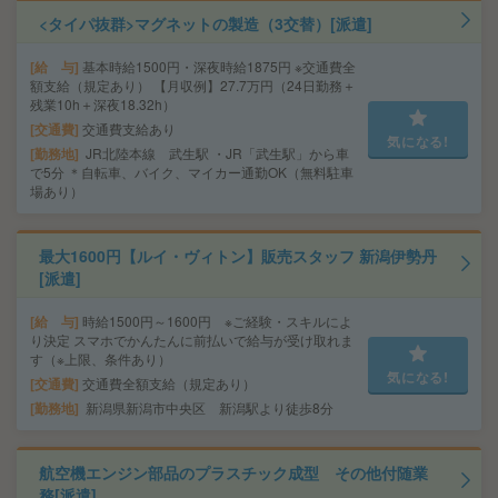
<タイパ抜群>マグネットの製造（3交替）[派遣]
給 与
基本時給1500円・深夜時給1875円 ※交通費全
額支給（規定あり） 【月収例】27.7万円（24日勤務＋
残業10h＋深夜18.32h）
交通費
交通費支給あり
気になる!
勤務地
JR北陸本線 武生駅 ・JR「武生駅」から車
で5分 ＊自転車、バイク、マイカー通勤OK（無料駐車
場あり）
最大1600円【ルイ・ヴィトン】販売スタッフ 新潟伊勢丹
[派遣]
給 与
時給1500円～1600円 ※ご経験・スキルによ
り決定 スマホでかんたんに前払いで給与が受け取れま
す（※上限、条件あり）
気になる!
交通費
交通費全額支給（規定あり）
勤務地
新潟県新潟市中央区 新潟駅より徒歩8分
航空機エンジン部品のプラスチック成型 その他付随業
務[派遣]