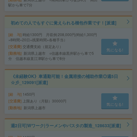
駅から車で7分
初めての人でもすぐに覚えられる梱包作業です！[派遣]
給 与
時給1300円 月収例:208,000円(時給1,300円
×8時間×20日+残業時間+各種手当）
交通費
交通費支給（規定あり）
気になる!
勤務地
新潟県上越市 ○信越本線黒井駅から車で5
分 信越本線直江津駅から車で8分
《未経験OK》車通勤可能！金属溶接の補助作業◎週5日
☆彡_129091[派遣]
給 与
1450円
交通費
上限あり（月額）30000円
気になる!
勤務地
新潟県上越市
週2日可|Wワーク|ラーメンやパスタの製造_128633[派遣]