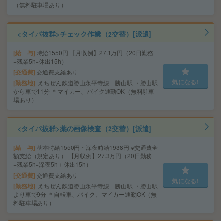
（無料駐車場あり）
<タイパ抜群>チェック作業（2交替）[派遣]
給 与
時給1550円 【月収例】27.1万円（20日勤務
+残業5h+休出15h）
交通費
交通費支給あり
気になる!
勤務地
えちぜん鉄道勝山永平寺線 勝山駅 ・勝山駅
から車で11分 ＊マイカー、バイク通勤OK（無料駐車
場あり）
<タイパ抜群>薬の画像検査（2交替）[派遣]
給 与
基本時給1550円・深夜時給1938円 ※交通費全
額支給（規定あり） 【月収例】27.3万円（20日勤務
+残業5h+深夜5h＋休出15h）
交通費
交通費支給あり
気になる!
勤務地
えちぜん鉄道勝山永平寺線 勝山駅 ・勝山駅
より車で9分 ＊自転車、バイク、マイカー通勤OK（無
料駐車場あり）