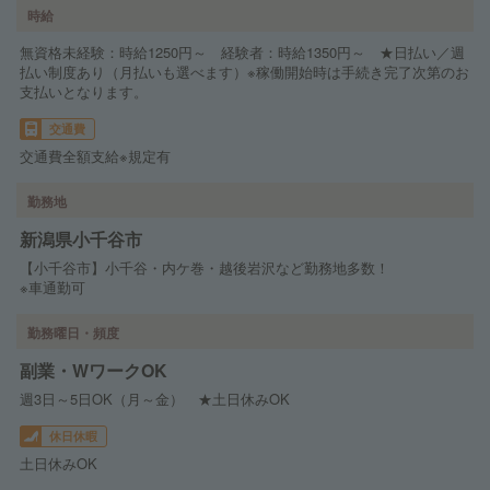
時給
無資格未経験：時給1250円～ 経験者：時給1350円～ ★日払い／週
払い制度あり（月払いも選べます）※稼働開始時は手続き完了次第のお
支払いとなります。
交通費
交通費全額支給※規定有
勤務地
新潟県小千谷市
【小千谷市】小千谷・内ケ巻・越後岩沢など勤務地多数！
※車通勤可
勤務曜日・頻度
副業・WワークOK
週3日～5日OK（月～金） ★土日休みOK
休日休暇
土日休みOK