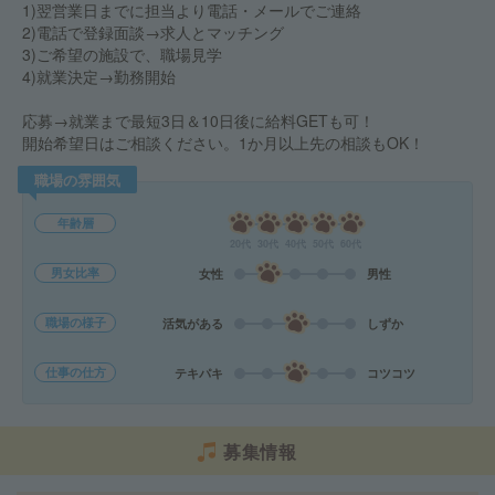
1)翌営業日までに担当より電話・メールでご連絡
2)電話で登録面談→求人とマッチング
3)ご希望の施設で、職場見学
4)就業決定→勤務開始
応募→就業まで最短3日＆10日後に給料GETも可！
開始希望日はご相談ください。1か月以上先の相談もOK！
職場の雰囲気
年齢層
20代
30代
40代
50代
60代
男女比率
女性
男性
職場の様子
活気がある
しずか
仕事の仕方
テキパキ
コツコツ
募集情報