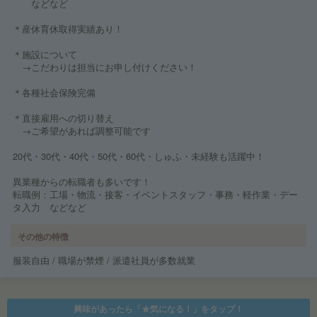
などなど
＊産休育休取得実績あり！
＊施設について
→こだわりは担当にお申し付けください！
＊各種社会保険完備
＊直接雇用への切り替え
→ご希望があれば調整可能です
20代・30代・40代・50代・60代・しゅふ・未経験も活躍中！
異業種からの転職者も多いです！
転職例：工場・物流・接客・イベントスタッフ・事務・軽作業・デー
タ入力 などなど
その他の特徴
服装自由 / 職場が禁煙 / 派遣社員が多数就業
興味があったら「★気になる！」をタップ！