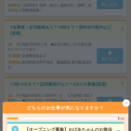
気になる!
勤務地
【長岡市】長岡・前川・越後川口・桐原・妙
法寺など勤務地多数！
5名募集！在宅勤務あり＊18時まで＊資料送付案内など
[派遣]
給 与
時給1300円＋交 ■給与の前払いが可能な速
払いサービスあり
交通費
交通費支給あり
気になる!
勤務地
新潟県新潟市中央区 磐越西線 新潟駅徒歩3
分
17時15分まで＊証明書発行など＊4名の大募集[派遣]
給 与
時給1400円～1450円＋交 【月収例】232,7
50円～ ■給与の前払いが可能な速払いサービスあり
交通費
交通費支給あり
どちらのお仕事が気になりますか？
気になる!
勤務地
長野県長野市 篠ノ井線 長野駅徒歩15分
1
/10
【オープニング募集】おばあちゃんのお散歩
＼CoCoLo新潟／シフトor平日のみ選べる！販促ポスタ