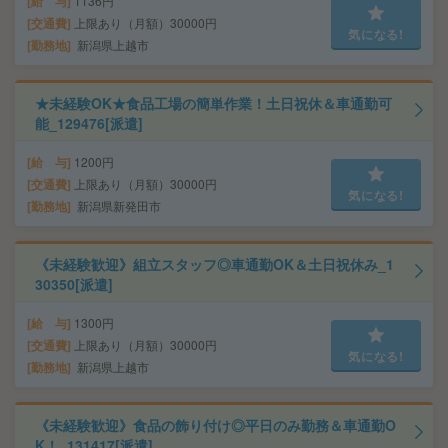
給 与
1136円
交通費
上限あり（月額）30000円
気になる!
勤務地
新潟県上越市
★未経験OK★食品工場の簡単作業！土日祝休＆車通勤可
能_129476[派遣]
給 与
1200円
交通費
上限あり（月額）30000円
気になる!
勤務地
新潟県新発田市
《未経験歓迎》組立スタッフ◎車通勤OK＆土日祝休み_1
30350[派遣]
給 与
1300円
交通費
上限あり（月額）30000円
気になる!
勤務地
新潟県上越市
《未経験歓迎》食品の飾り付け◎平日のみ勤務＆車通勤O
K！_131417[派遣]