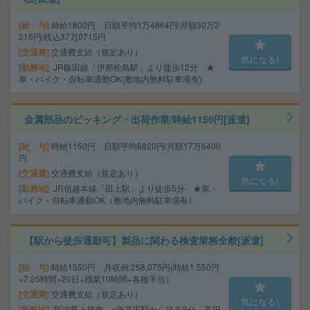
給 与
時給1800円 日額平均1万4864円/月額30万3
215円/残込37万0715円
交通費
交通費支給（規定あり）
気になる!
勤務地
JR飯田線「伊那松島駅」より徒歩12分 ★
車・バイク・自転車通勤OK(敷地内無料駐車場有)
金属部品のピッキング・出荷作業/時給1150円[派遣]
給 与
時給1150円 日額平均8820円/月額17万6400
円
交通費
交通費支給（規定あり）
気になる!
勤務地
JR信越本線「田上駅」より徒歩5分 ★車・
バイク・自転車通勤OK（敷地内無料駐車場有）
【駅から徒歩通勤可】製品に関わる検査業務全般[派遣]
給 与
時給1550円 月収例:258,075円(時給1,550円
×7.25時間×20日+残業10時間+各種手当）
交通費
交通費支給（規定あり）
気になる!
勤務地
新潟県上越市 ○南高田駅から徒歩8分 高田