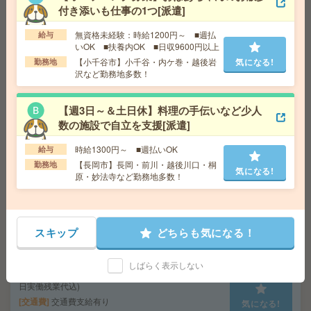
付き添いも仕事の1つ[派遣]
ー・POP制作[派遣]
無資格未経験：時給1200円～ ■週払
給与
給 与
1360円
いOK ■扶養内OK ■日収9600円以上
交通費
交通費全額支給（当社規定あり）
【小千谷市】小千谷・内ケ巻・越後岩
気になる!
気になる!
勤務地
勤務地
信越本線 新潟駅より徒歩1分
沢など勤務地多数！
座り仕事！高時給！車通勤OK！土日休み！組立作業[派
【週3日～＆土日休】料理の手伝いなど少人
遣]
数の施設で自立を支援[派遣]
時給1300円～ ■週払いOK
給与
給 与
時給1400円 【月収例】270,000円(月収例21
日実働残業代込)
【長岡市】長岡・前川・越後川口・桐
勤務地
気になる!
原・妙法寺など勤務地多数！
交通費
交通費支給有り
気になる!
勤務地
燕三条駅～車9分 ※車通勤・バイク通勤OK
スキップ
どちらも気になる！
座り仕事！給与即払いOK！高時給！土日休み！部品の組
立[派遣]
しばらく表示しない
給 与
時給1300円 【月収例】252,000円(月収例21
日実働残業代込)
交通費
交通費支給有り
気になる!