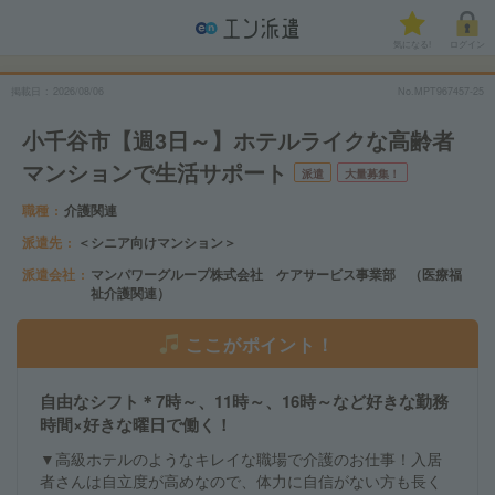
気になる!
ログイン
掲載日
2026/08/06
No.MPT967457-25
小千谷市【週3日～】ホテルライクな高齢者
マンションで生活サポート
派遣
大量募集！
職種
介護関連
派遣先
＜シニア向けマンション＞
派遣会社
マンパワーグループ株式会社 ケアサービス事業部 （医療福
祉介護関連）
ここがポイント！
自由なシフト＊7時～、11時～、16時～など好きな勤務
時間×好きな曜日で働く！
▼高級ホテルのようなキレイな職場で介護のお仕事！入居
者さんは自立度が高めなので、体力に自信がない方も長く