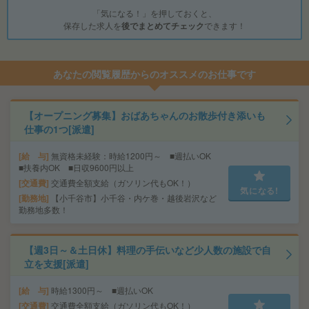
「気になる！」を押しておくと、
保存した求人を
後でまとめてチェック
できます！
あなたの閲覧履歴からのオススメのお仕事です
【オープニング募集】おばあちゃんのお散歩付き添いも
仕事の1つ[派遣]
給 与
無資格未経験：時給1200円～ ■週払いOK
■扶養内OK ■日収9600円以上
交通費
交通費全額支給（ガソリン代もOK！）
気になる!
勤務地
【小千谷市】小千谷・内ケ巻・越後岩沢など
勤務地多数！
【週3日～＆土日休】料理の手伝いなど少人数の施設で自
立を支援[派遣]
給 与
時給1300円～ ■週払いOK
交通費
交通費全額支給（ガソリン代もOK！）