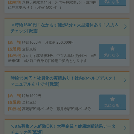
気になる!
勤務地
萩原天神駅車11分、河内松原駅車8分（敷地内
に駐車場あり！（月額1500円））
＜時給1600円！なかもず徒歩3分＞大型連休あり！入力＆
チェック[派遣]
給 与
時給1600円 月収例 256,000円
交通費
全額支給
気になる!
勤務地
なかもず駅徒歩3分、中百舌鳥駅徒歩3分 ※自
転車OK ※駅前ご自身で駐輪場ご契約となります
時給1500円＊社員化の実績あり！社内のヘルプデスク！
マニュアルありです[派遣]
給 与
時給1500円
交通費
全額支給
気になる!
勤務地
高鷲駅民間バス6分、藤井寺駅民間バス8分
＼8名募集／未経験OK！大手企業＊健康診断結果データ
チェック等[派遣]