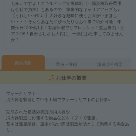
も多いですよ！スキルアップ支援体制（一部資格取得費用
は会社で負担）もあるので、将来的なキャリアアップも○
【うれしい日払い】大好きな趣味に使うお金がいまほし
い・・！そんなあなたにぴったりなお仕事ご紹介可能！年
間休日120日以上！有給休暇でリフレッシュ！髪型自由・ピ
アスOK！自分さしさも大切に、一緒にお仕事してみません
か？
募集情報
選考・登録
派遣会社概要
お仕事の概要
フォークリフト
消火器を製造している工場でフォークリフトのお仕事○
完成された箱詰め状態の消火器や、
消火器製造に付随する物品などをリフトで運搬。
基本は運搬業務、運搬がない際は製造補助として勤務する場合あ
り。