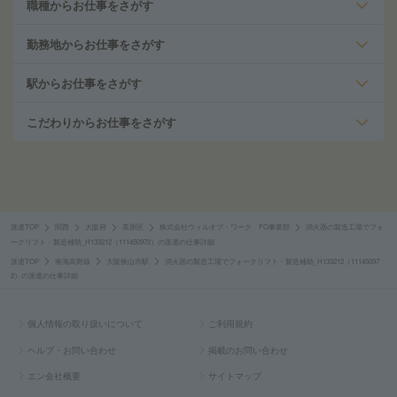
職種からお仕事をさがす
勤務地からお仕事をさがす
駅からお仕事をさがす
こだわりからお仕事をさがす
派遣TOP
関西
大阪府
美原区
株式会社ウィルオブ・ワーク FO事業部
消火器の製造工場でフォ
ークリフト・製造補助_H133212（111450972）の派遣の仕事詳細
派遣TOP
南海高野線
大阪狭山市駅
消火器の製造工場でフォークリフト・製造補助_H133212（11145097
2）の派遣の仕事詳細
個人情報の取り扱いについて
ご利用規約
ヘルプ・お問い合わせ
掲載のお問い合わせ
エン会社概要
サイトマップ