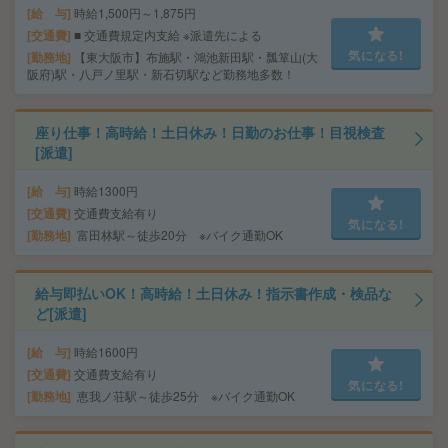
給 与
時給1,500円～1,875円
交通費
■ 交通費規定内支給 ※派遣先による
気になる!
勤務地
【東大阪市】布施駅・鴻池新田駅・瓢箪山(大
阪府)駅・八戸ノ里駅・新石切駅など勤務地多数！
座り仕事！高時給！土日休み！日勤のお仕事！目視検査
[派遣]
給 与
時給1300円
交通費
交通費支給有り
気になる!
勤務地
富田林駅～徒歩20分 ※バイク通勤OK
給与即払いOK！高時給！土日休み！指示書作成・検品な
ど[派遣]
給 与
時給1600円
交通費
交通費支給有り
気になる!
勤務地
恵我ノ荘駅～徒歩25分 ※バイク通勤OK