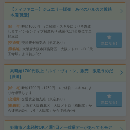
【ティファニー】ジュエリー販売 あべのハルカス近鉄
本店[派遣]
給 与
時給1600円 ※ご経験・スキルにより考慮致
します インセンティブ制度あり 残業代は1分単位で全
額支給
交通費
交通費全額支給（規定あり）
気になる!
勤務地
大阪府大阪市阿倍野区 大阪メトロ・JR「天
王寺駅」より徒歩3分
高時給1700円以上「ルイ・ヴィトン」販売 阪急うめだ
[派遣]
給 与
時給1700円～1750円 ※ご経験・スキルによ
り考慮致します
交通費
交通費全額支給（規定あり）
気になる!
勤務地
大阪府大阪市北区 大阪メトロ「梅田駅」か
ら徒歩約2分、JR「大阪駅」から徒歩約4分
姫路市／未経験OK／週1日ノー残業デーがあってもモデ