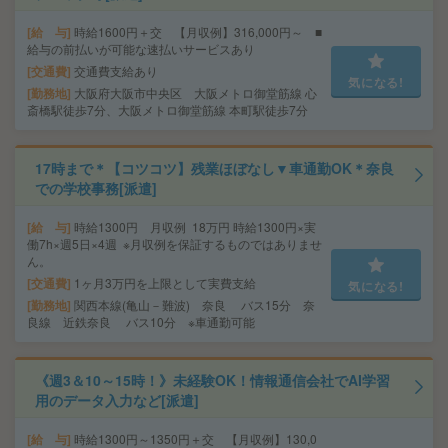
給 与
時給1600円＋交 【月収例】316,000円～ ■
給与の前払いが可能な速払いサービスあり
交通費
交通費支給あり
気になる!
勤務地
大阪府大阪市中央区 大阪メトロ御堂筋線 心
斎橋駅徒歩7分、大阪メトロ御堂筋線 本町駅徒歩7分
17時まで＊【コツコツ】残業ほぼなし▼車通勤OK＊奈良
での学校事務[派遣]
給 与
時給1300円 月収例 18万円 時給1300円×実
働7h×週5日×4週 ※月収例を保証するものではありませ
ん。
交通費
1ヶ月3万円を上限として実費支給
気になる!
勤務地
関西本線(亀山－難波) 奈良 バス15分 奈
良線 近鉄奈良 バス10分 ※車通勤可能
《週3＆10～15時！》未経験OK！情報通信会社でAI学習
用のデータ入力など[派遣]
給 与
時給1300円～1350円＋交 【月収例】130,0