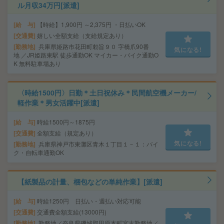
ル月収34万円[派遣]
給 与
【時給】1,900円 ～2,375円 ・日払いOK
交通費
嬉しい全額支給（支給規定あり）
勤務地
兵庫県姫路市花田町勅旨９０ 字橋爪90番
気になる!
地 ／JR姫路東駅 徒歩通勤OK マイカー・バイク通勤O
K 無料駐車場あり
〈時給1500円〉日勤＊土日祝休み＊民間航空機メーカー/
軽作業＊男女活躍中[派遣]
給 与
時給1500円～1875円
交通費
全額支給（規定あり）
気になる!
勤務地
兵庫県神戸市東灘区青木１丁目１－１：バイ
ク・自転車通勤OK
【紙製品の計量、梱包などの単純作業】[派遣]
給 与
時給1250円 日払い・週払い対応可能
交通費
交通費全額支給(13000円)
勤務地
勤務地／奈良県磯城郡田原本町宮古勤務地／