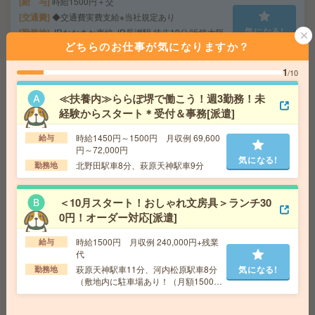
給 与
時給1500円＋交
交通費
◆交通費実費支給※当社規定あり
気になる!
勤務地
JRおおさか東線 JR長瀬駅 徒歩10分/近鉄大阪
線 長瀬駅 徒歩16分
どちらのお仕事が気になりますか？
1
/10
未経験OK＊残業ほぼなし＊眼鏡レンズのメーカーでシス
≪扶養内≫ららぽ堺で働こう！週3勤務！未
テム入力など[派遣]
経験からスタート＊受付＆事務[派遣]
給 与
時給1640円～2000円＋交 ■給与の前払いが
時給1450円～1500円 月収例 69,600
可能な速払いサービスあり
給与
円～72,000円
交通費
交通費支給あり
気になる!
気になる!
北野田駅車8分、萩原天神駅車9分
勤務地
勤務地
大阪府泉佐野市 南海空港線 りんくうタウン
駅徒歩10分
＜10月スタート！おしゃれ文房具＞ランチ30
0円！オーダー対応[派遣]
＼未経験OK！15時定時／パンを焼くカンタン作業！@岸
和田＊50代活躍中[派遣]
時給1500円 月収例 240,000円+残業
給与
代
給 与
時給1450円＋交
萩原天神駅車11分、河内松原駅車8分
気になる!
勤務地
交通費
◆交通費実費支給※当社規定あり
（敷地内に駐車場あり！（月額1500
気になる!
円））
勤務地
JR阪和線 東岸和田駅 徒歩12分/南海本線 岸和
田駅 徒歩17分