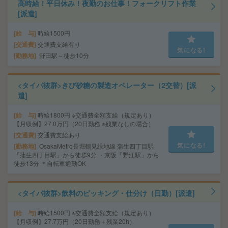
高時給！平日休み！夜勤のお仕事！フォークリフト作業
[派遣]
給 与
時給1500円
交通費
交通費支給有り
気になる!
勤務地
野田駅～徒歩10分
<タイパ抜群>きび砂糖の製造オペレーター（2交替）[派
遣]
給 与
時給1800円 ※交通費全額支給（規定あり）
【月収例】27.0万円（20日勤務 ※残業なしの場合）
交通費
交通費支給あり
気になる!
勤務地
OsakaMetro長堀鶴見緑地線 蒲生四丁目駅
「蒲生四丁目駅」から徒歩9分 ・京阪「野江駅」から
徒歩13分 ＊自転車通勤OK
<タイパ抜群>飲料のピッキング・仕分け（日勤）[派遣]
給 与
時給1500円 ※交通費全額支給（規定あり）
【月収例】27.7万円（20日勤務＋残業20h）