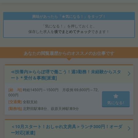
興味があったら「★気になる！」をタップ！
「気になる！」を押しておくと、
保存した求人を
後でまとめてチェック
できます！
あなたの閲覧履歴からのオススメのお仕事です
≪扶養内≫ららぽ堺で働こう！週3勤務！未経験からスタ
ート＊受付＆事務[派遣]
給 与
時給1450円～1500円 月収例 69,600円～72,
000円
交通費
全額支給
気になる!
勤務地
北野田駅車8分、萩原天神駅車9分
＜10月スタート！おしゃれ文房具＞ランチ300円！オーダ
ー対応[派遣]