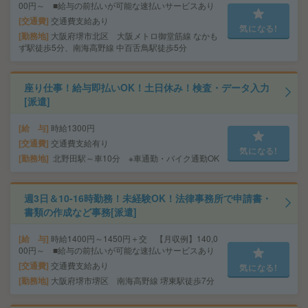
00円～ ■給与の前払いが可能な速払いサービスあり
交通費
交通費支給あり
気になる!
勤務地
大阪府堺市北区 大阪メトロ御堂筋線 なかも
ず駅徒歩5分、南海高野線 中百舌鳥駅徒歩5分
座り仕事！給与即払いOK！土日休み！検査・データ入力
[派遣]
給 与
時給1300円
交通費
交通費支給有り
気になる!
勤務地
北野田駅～車10分 ※車通勤・バイク通勤OK
週3日＆10-16時勤務！未経験OK！法律事務所で申請書・
書類の作成など事務[派遣]
給 与
時給1400円～1450円＋交 【月収例】140,0
00円～ ■給与の前払いが可能な速払いサービスあり
交通費
交通費支給あり
気になる!
勤務地
大阪府堺市堺区 南海高野線 堺東駅徒歩7分