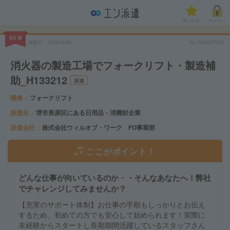
気になる!
ログイン
NEW
掲載日
2026/08/08
No.FAJfo270101
消火器の製造工場でフォークリフト・製造補
助_H133212
派遣
職種
フォークリフト
派遣先
堺市美原区にある日用品・消費財企業
派遣会社
株式会社ウィルオブ・ワーク FO事業部
ここがポイント！
どんな仕事が向いているのか・・そんなあなたへ！弊社
でチャレンジしてみませんか？
【充実のサポート体制】お仕事の手順もしっかりとお伝え
するため、初めての方でも安心して始められます！実際に
未経験からスタートし長期期間活躍しているスタッフさん