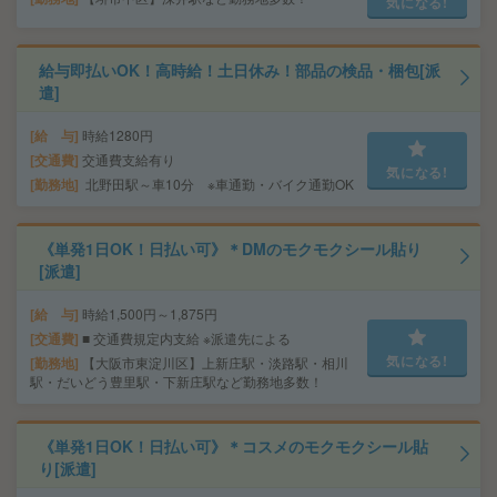
気になる!
給与即払いOK！高時給！土日休み！部品の検品・梱包[派
遣]
給 与
時給1280円
交通費
交通費支給有り
気になる!
勤務地
北野田駅～車10分 ※車通勤・バイク通勤OK
《単発1日OK！日払い可》＊DMのモクモクシール貼り
[派遣]
給 与
時給1,500円～1,875円
交通費
■ 交通費規定内支給 ※派遣先による
気になる!
勤務地
【大阪市東淀川区】上新庄駅・淡路駅・相川
駅・だいどう豊里駅・下新庄駅など勤務地多数！
《単発1日OK！日払い可》＊コスメのモクモクシール貼
り[派遣]