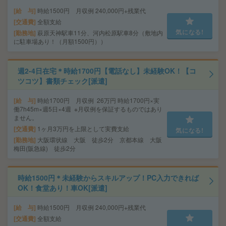
給 与
時給1500円 月収例 240,000円+残業代
交通費
全額支給
気になる!
勤務地
萩原天神駅車11分、河内松原駅車8分（敷地内
に駐車場あり！（月額1500円））
週2-4日在宅＊時給1700円【電話なし】未経験OK！【コ
ツコツ】書類チェック[派遣]
給 与
時給1700円 月収例 26万円 時給1700円×実
働7h45m×週5日×4週 ※月収例を保証するものではあり
ません。
交通費
1ヶ月3万円を上限として実費支給
気になる!
勤務地
大阪環状線 大阪 徒歩2分 京都本線 大阪
梅田(阪急線) 徒歩2分
時給1500円＊未経験からスキルアップ！PC入力できれば
OK！食堂あり！車OK[派遣]
給 与
時給1500円 月収例 240,000円+残業代
交通費
全額支給