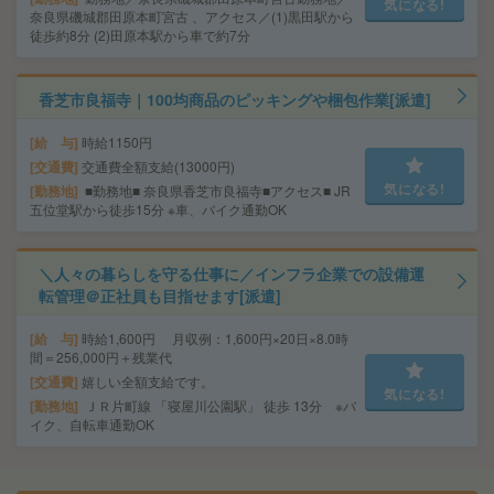
気になる!
奈良県磯城郡田原本町宮古 、アクセス／(1)黒田駅から
徒歩約8分 (2)田原本駅から車で約7分
香芝市良福寺｜100均商品のピッキングや梱包作業[派遣]
給 与
時給1150円
交通費
交通費全額支給(13000円)
気になる!
勤務地
■勤務地■ 奈良県香芝市良福寺■アクセス■ JR
五位堂駅から徒歩15分 ※車、バイク通勤OK
＼人々の暮らしを守る仕事に／インフラ企業での設備運
転管理＠正社員も目指せます[派遣]
給 与
時給1,600円 月収例：1,600円×20日×8.0時
間＝256,000円＋残業代
交通費
嬉しい全額支給です。
気になる!
勤務地
ＪＲ片町線 「寝屋川公園駅」 徒歩 13分 ※バ
イク、自転車通勤OK