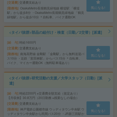
交通費
交通費支給あり
気になる!
勤務地
OsakaMetro長堀鶴見緑地線 横堤駅 「横堤
駅」から徒歩8分 ・OsakaMetro長堀鶴見緑地線 「鶴見
緑地駅」から徒歩10分 ＊自転車、バイク通勤OK
<タイパ抜群>部品の組付け・検査（日勤／2交替）[派遣]
給 与
時給1600円
交通費
交通費支給あり
勤務地
南海高野線 金剛駅 「金剛駅」から無料送迎バ
気になる!
ス10分 ・近鉄「富田林駅」からバス15分 ＊自転車、
バイク、マイカー通勤OK（無料駐車場あり）
<タイパ抜群>研究活動の支援／大学スタッフ（日勤）[派
遣]
給 与
時給2200円 ※交通費全額支給（規定あり）
【月収例】30.8万円（20日勤務 ※残業なしの場合）
交通費
交通費支給あり
勤務地
神戸電鉄公園都市線 ウッディタウン中央駅 ウ
気になる!
ッディタウン中央駅から民間バス20分 ・JR新三田駅か