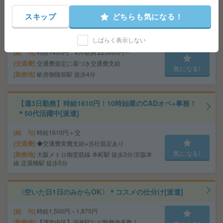
スキップ
どちらも気になる！
時給1450円＊未経験OK＊共済組合にて保険健康課でのお
仕事[派遣]
しばらく表示しない
給 与
時給1450円 ※月収例 225000円～
交通費
交通費規定に基づき交通費支給
気になる!
勤務地
畝傍御陵前駅 徒歩4分
【週3日勤務】時給1610円！10時始業のCADオペ+事務！
＊50代活躍中[派遣]
給 与
時給1610円＋交
交通費
◆交通費実費支給※当社規定あり
気になる!
勤務地
大阪メトロ御堂筋線 本町駅 徒歩3分/京阪本
線 淀屋橋駅 徒歩5分
〈空いた日1日のみからOK〉＊コスメの仕分け[派遣]
給 与
時給1,500円～1,875円
勤務地
【堺市中区】深井駅など勤務地多数！