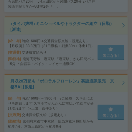
ら民間バス20分 ・JR三田駅から民間バス20分 ※バス停
関西学院大学から徒歩2分 ＊、、
<タイパ抜群>ミニショベルやトラクターの組立（日勤）
[派遣]
給 与
時給1600円 ※交通費全額支給（規定あり）
【月収例】33.3万円（21日勤務＋残業30h＋休出1日）
交通費
交通費支給あり
気になる!
勤務地
南海高野線 堺東駅 「堺東駅」から民間バス
15分 ＊自転車・バイク・マイカー通勤OK
月収28万超も「ポロラルフローレン」英語通訳販売 京
都BAL[派遣]
給 与
時給1600円～1900円 ※ご経験・スキルによ
り考慮致します スマホでかんたんに前払いで給与が受
け取れます（※上限、条件あり）
交通費
交通費全額支給（規定あり）
気になる!
勤務地
京都府京都市中京区 阪急京都河原町駅から
徒歩7分、京阪三条駅から徒歩8分