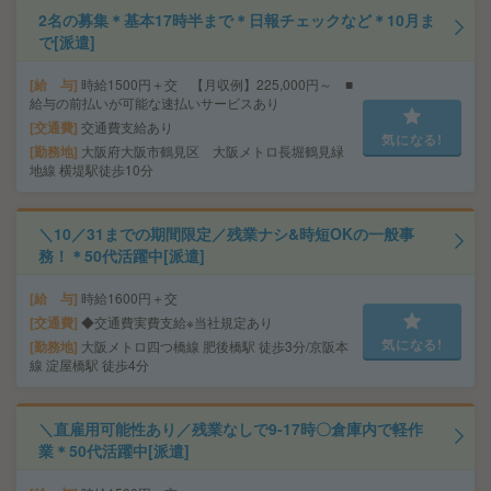
2名の募集＊基本17時半まで＊日報チェックなど＊10月ま
で[派遣]
給 与
時給1500円＋交 【月収例】225,000円～ ■
給与の前払いが可能な速払いサービスあり
交通費
交通費支給あり
気になる!
勤務地
大阪府大阪市鶴見区 大阪メトロ長堀鶴見緑
地線 横堤駅徒歩10分
＼10／31までの期間限定／残業ナシ&時短OKの一般事
務！＊50代活躍中[派遣]
給 与
時給1600円＋交
交通費
◆交通費実費支給※当社規定あり
気になる!
勤務地
大阪メトロ四つ橋線 肥後橋駅 徒歩3分/京阪本
線 淀屋橋駅 徒歩4分
＼直雇用可能性あり／残業なしで9-17時〇倉庫内で軽作
業＊50代活躍中[派遣]