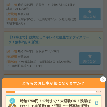
給 与
時給1360円 月収例 ￥1360×7.5h×21日で
計算＝214,000円
交通費
全額支給
気になる!
勤務地
大岡駅車5分、下土狩駅車10分（※敷地内に無
料駐車場あり）
【17時まで】残業なし＊キレイな建屋でオフィスワー
ク！無料Pあり[派遣]
給 与
時給1370円 月収例 205,500円
交通費
全額支給
気になる!
勤務地
下土狩駅車6分、大岡駅車6分（広い敷地内
に、無料駐車場があります）
週4日＊10-15時の時短勤務！時給1500円以上！非営利団
どちらのお仕事が気になりますか？
体で事務アシスタント[派遣]
1
/10
給 与
時給1500円～1600円＋交 【月収例】120,0
00円～ ■給与の前払いが可能な速払いサービスあり
時給1750円！17時まで＊未経験OK！残業ほ
交通費
交通費支給あり
ぼなし▼車通勤OK＊沼津で一般事務[派遣]
気になる!