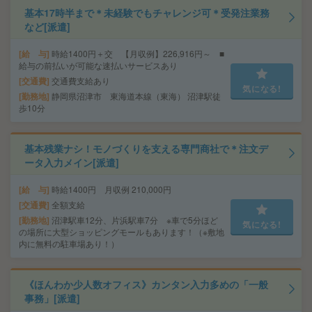
基本17時半まで＊未経験でもチャレンジ可＊受発注業務
など[派遣]
給 与
時給1400円＋交 【月収例】226,916円～ ■
給与の前払いが可能な速払いサービスあり
交通費
交通費支給あり
気になる!
勤務地
静岡県沼津市 東海道本線（東海） 沼津駅徒
歩10分
基本残業ナシ！モノづくりを支える専門商社で＊注文デ
ータ入力メイン[派遣]
給 与
時給1400円 月収例 210,000円
交通費
全額支給
勤務地
沼津駅車12分、片浜駅車7分 ※車で5分ほど
気になる!
の場所に大型ショッピングモールもあります！（※敷地
内に無料の駐車場あり！）
《ほんわか少人数オフィス》カンタン入力多めの「一般
事務」[派遣]