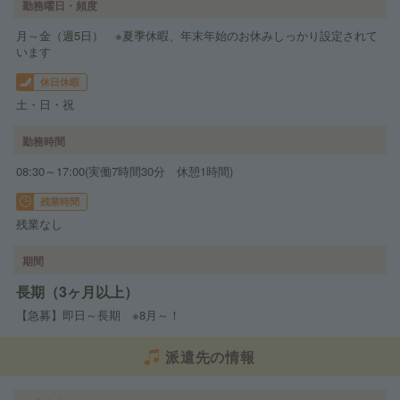
勤務曜日・頻度
月～金（週5日） ※夏季休暇、年末年始のお休みしっかり設定されて
います
休日休暇
土・日・祝
勤務時間
08:30～17:00(実働7時間30分 休憩1時間)
残業時間
残業なし
期間
長期（3ヶ月以上）
【急募】即日～長期 ※8月～！
派遣先の情報