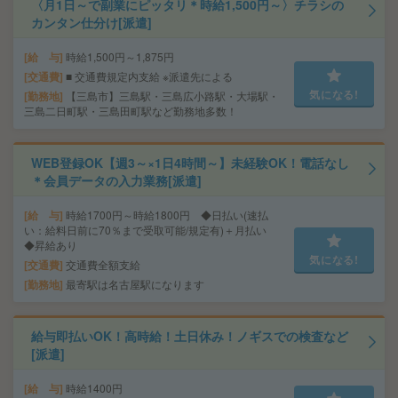
〈月1日～で副業にピッタリ＊時給1,500円～〉チラシの
カンタン仕分け[派遣]
給 与
時給1,500円～1,875円
交通費
■ 交通費規定内支給 ※派遣先による
気になる!
勤務地
【三島市】三島駅・三島広小路駅・大場駅・
三島二日町駅・三島田町駅など勤務地多数！
WEB登録OK【週3～×1日4時間～】未経験OK！電話なし
＊会員データの入力業務[派遣]
給 与
時給1700円～時給1800円 ◆日払い(速払
い：給料日前に70％まで受取可能/規定有)＋月払い
◆昇給あり
気になる!
交通費
交通費全額支給
勤務地
最寄駅は名古屋駅になります
給与即払いOK！高時給！土日休み！ノギスでの検査など
[派遣]
給 与
時給1400円