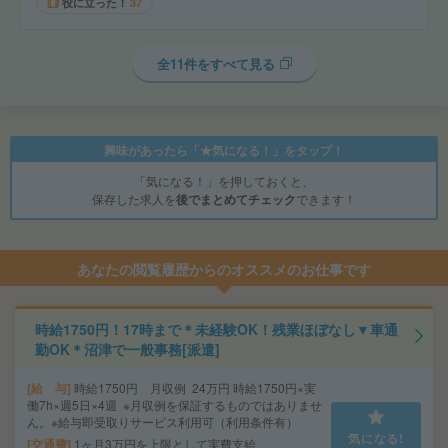
役に立った！
37
全11件をすべて見る
興味があったら「★気になる！」をタップ！
「気になる！」を押しておくと、
保存した求人を
後でまとめてチェック
できます！
あなたの閲覧履歴からのオススメのお仕事です
時給1750円！17時まで＊未経験OK！残業ほぼなし▼車通
勤OK＊沼津で一般事務[派遣]
給 与
時給1750円 月収例 24万円 時給1750円×実
働7h×週5日×4週 ※月収例を保証するものではありませ
ん。※給与即受取りサービス利用可（利用条件有）
気になる!
交通費
1ヶ月3万円を上限として実費支給