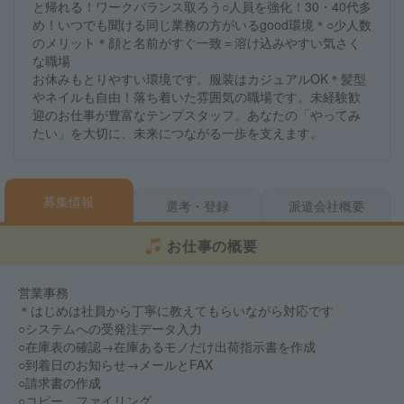
と帰れる！ワークバランス取ろう○人員を強化！30・40代多
め！いつでも聞ける同じ業務の方がいるgood環境＊○少人数
のメリット＊顔と名前がすぐ一致＝溶け込みやすい気さく
な職場
お休みもとりやすい環境です。服装はカジュアルOK＊髪型
やネイルも自由！落ち着いた雰囲気の職場です。未経験歓
迎のお仕事が豊富なテンプスタッフ。あなたの「やってみ
たい」を大切に、未来につながる一歩を支えます。
募集情報
選考・登録
派遣会社概要
お仕事の概要
営業事務
＊はじめは社員から丁寧に教えてもらいながら対応です
○システムへの受発注データ入力
○在庫表の確認→在庫あるモノだけ出荷指示書を作成
○到着日のお知らせ→メールとFAX
○請求書の作成
○コピー、ファイリング