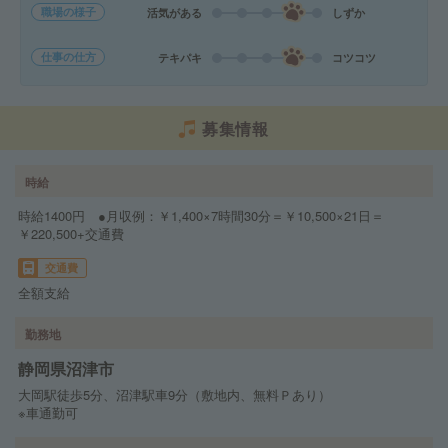
職場の様子
活気がある
しずか
仕事の仕方
テキパキ
コツコツ
募集情報
時給
時給1400円 ●月収例：￥1,400×7時間30分＝￥10,500×21日＝
￥220,500+交通費
交通費
全額支給
勤務地
静岡県沼津市
大岡駅徒歩5分、沼津駅車9分（敷地内、無料Ｐあり）
※車通勤可