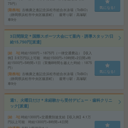
75円）
気になる!
勤務地
古橋廣之進記念浜松市総合水泳場（ToBiO）
（静岡県浜松市中央区篠原町） 最寄り駅：高塚駅
車9分
3日間限定＊国際スポーツ大会にて案内・誘導スタッフ/日
給15,750円[派遣]
給 与
時給1500円～1875円（一律交通費込）【収入
例】3.9万円以上可能 時給1500円×10時間×2日間+時
給1500円×5時間×1日（実働8時間を越えた時給：1875
円）
気になる!
勤務地
古橋廣之進記念浜松市総合水泳場（ToBiO）
（静岡県浜松市中央区篠原町） 最寄り駅：高塚駅
車9分
週1、火曜日だけ＊未経験から受付デビュー・歯科クリニ
ック[派遣]
給 与
時給1300円+交通費別途支給【収入例】4.1万
円以上可能 時給1300円×8時間×4日間
月額上限規定あり