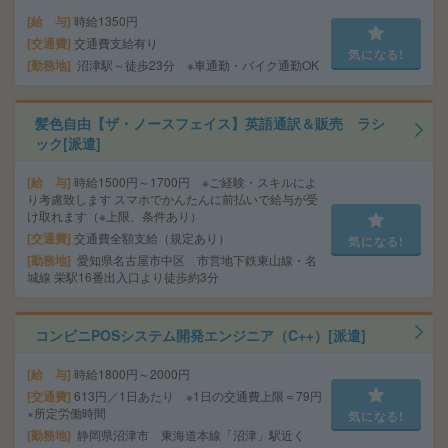
給 与
時給1350円
交通費
交通費支給有り
気になる!
勤務地
沼津駅～徒歩23分 ※車通勤・バイク通勤OK
髪色自由【ザ・ノースフェイス】英語通訳＆販売 ラシ
ック[派遣]
給 与
時給1500円～1700円 ※ご経験・スキルによ
り考慮致します スマホでかんたんに前払いで給与が受
け取れます（※上限、条件あり）
交通費
交通費全額支給（規定あり）
気になる!
勤務地
愛知県名古屋市中区 市営地下鉄東山線・名
城線 栄駅16番出入口より徒歩約3分
コンビニPOSシステム開発エンジニア（C++）[派遣]
給 与
時給1800円～2000円
交通費
613円／1日あたり ※1日の交通費上限＝79円
×所定労働時間
気になる!
勤務地
静岡県沼津市 東海道本線「沼津」駅近く