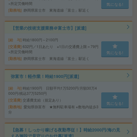
×所定労働時間
気になる!
勤務地
静岡県富士市 東海道線「富士」駅近く
【営業の技術支援業務＠富士市】[派遣]
給 与
時給1800円～2100円
交通費
632円／1日あたり ※1日の交通費上限＝79円
×所定労働時間
気になる!
勤務地
静岡県富士市 東海道線「富士」駅近く
弥富市！軽作業！時給1900円[派遣]
給 与
時給1900円 日額平均1万5200円/月額30万4
000円/残込37万5250円
交通費
交通費支給（規定あり）
気になる!
勤務地
愛知県弥富市 ★無料駐車場有 ※敷地内徒歩3
分
【急募！しっかり稼げる夜勤専従！】時給2000円/海の見
える施設で見守りのお仕事[派遣]