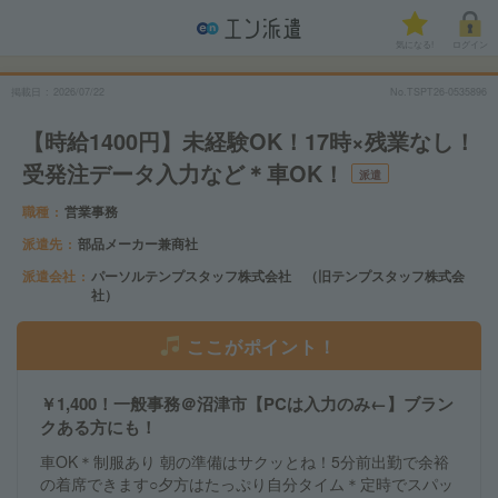
気になる!
ログイン
掲載日
2026/07/22
No.TSPT26-0535896
【時給1400円】未経験OK！17時×残業なし！
受発注データ入力など＊車OK！
派遣
職種
営業事務
派遣先
部品メーカー兼商社
派遣会社
パーソルテンプスタッフ株式会社 （旧テンプスタッフ株式会
社）
ここがポイント！
￥1,400！一般事務＠沼津市【PCは入力のみ←】ブラン
クある方にも！
車OK＊制服あり 朝の準備はサクッとね！5分前出勤で余裕
の着席できます○夕方はたっぷり自分タイム＊定時でスパッ