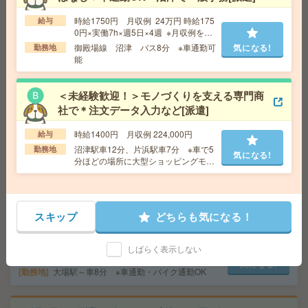
勤務地
愛知県名古屋市中区 中央本線（東海） 金山
（愛知）駅徒歩6分
時給1750円 月収例 24万円 時給175
給与
0円×実働7h×週5日×4週 ※月収例を保
証するものではありません。※給与即
御殿場線 沼津 バス8分 ※車通勤可
気になる!
勤務地
【2名募集】週3～4日在宅＊未経験OK＊メールで面接日
受取りサービス利用可（利用条件有）
能
程調整[派遣]
＜未経験歓迎！＞モノづくりを支える専門商
給 与
時給1500円＋交 【月収例】296,250円～ ■
給与の前払いが可能な速払いサービスあり
社で＊注文データ入力など[派遣]
交通費
交通費支給あり
時給1400円 月収例 224,000円
給与
気になる!
勤務地
愛知県名古屋市中村区 名古屋地下鉄東山
沼津駅車12分、片浜駅車7分 ※車で5
線 名古屋駅徒歩1分、名鉄名古屋本線 名鉄名古屋駅徒
勤務地
気になる!
分ほどの場所に大型ショッピングモー
歩1分
ルもあります！（※敷地内に無料の駐
車場あり！）
給与即払いOK！高時給！土日休み！日勤のお仕事！入出
荷業務[派遣]
スキップ
どちらも気になる！
給 与
時給1500円
しばらく表示しない
交通費
交通費支給有り
気になる!
勤務地
大場駅～車8分 ※車通勤・バイク通勤OK