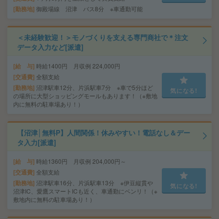
勤務地
御殿場線 沼津 バス8分 ※車通勤可能
＜未経験歓迎！＞モノづくりを支える専門商社で＊注文
データ入力など[派遣]
給 与
時給1400円 月収例 224,000円
交通費
全額支給
勤務地
沼津駅車12分、片浜駅車7分 ※車で5分ほど
気になる!
の場所に大型ショッピングモールもあります！（※敷地
内に無料の駐車場あり！）
【沼津│無料P】人間関係！休みやすい！電話なし＆デー
タ入力[派遣]
給 与
時給1360円 月収例 204,000円～
交通費
全額支給
勤務地
沼津駅車16分、片浜駅車13分 ※伊豆縦貫や
気になる!
沼津IC、愛鷹スマートICも近く、車通勤にベンリ！（※
敷地内に無料の駐車場あり！）