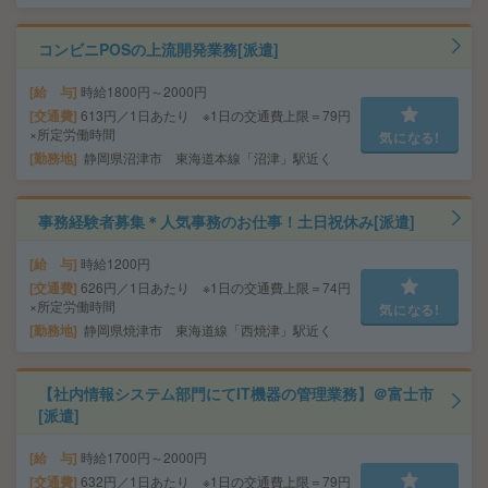
コンビニPOSの上流開発業務[派遣]
給 与
時給1800円～2000円
交通費
613円／1日あたり ※1日の交通費上限＝79円
×所定労働時間
気になる!
勤務地
静岡県沼津市 東海道本線「沼津」駅近く
事務経験者募集＊人気事務のお仕事！土日祝休み[派遣]
給 与
時給1200円
交通費
626円／1日あたり ※1日の交通費上限＝74円
×所定労働時間
気になる!
勤務地
静岡県焼津市 東海道線「西焼津」駅近く
【社内情報システム部門にてIT機器の管理業務】＠富士市
[派遣]
給 与
時給1700円～2000円
交通費
632円／1日あたり ※1日の交通費上限＝79円