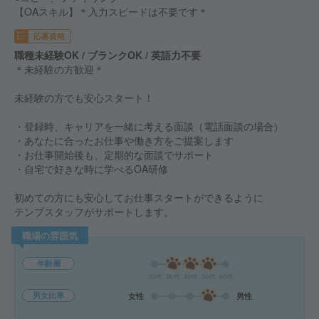
【OAスキル】＊入力スピードは不要です＊
応募資格
職種未経験OK / ブランクOK / 英語力不要
＊未経験の方歓迎＊
未経験の方でも安心スタート！
・登録時、キャリアを一緒に考える面談（電話面談の場合）
・あなたに合ったお仕事や働き方をご提案します
・お仕事開始後も、定期的な面談でサポート
・自宅で好きな時に学べるOA研修
初めての方にも安心してお仕事スタートができるように
テンプスタッフがサポートします。
職場の雰囲気
年齢層
20代
30代
40代
50代
60代
男女比率
女性
男性