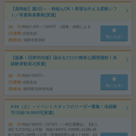
【高時給】週2日～・時短もOK！希望を叶える柔軟シフ
ト／有資格者募集[派遣]
給 与
時給1,450～1,600円 ※資格・経験による
交通費
全額支給
気になる!
勤務地
湖西市新居町
【急募！沼津市内浦】温めるだけの簡単な調理補助！未
経験者歓迎♪[派遣]
給 与
時給1350円～
交通費
全額支給
気になる!
勤務地
静岡県沼津市内浦
9/26（土）～イベントスタッフのリーダー募集！未経験
可/日給19,950円[派遣]
給 与
時給1900円～2375円（一律交通費込）【収入
例】5.3万円以上可能 時給1900円×10時間×2日間+時
給1900円×5時間×1日間（実働8時間を越えた時給：23