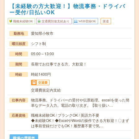
【未経験の方大歓迎！】物流事務・ドライバ
ー受付/日払いOK
職種未経験OK
交通費別途支給あり
WEB登録OK
派遣
愛知県小牧市
勤務地
シフト制
曜日頻度
05:00～13:00
時間
長期でお仕事できる方、大歓迎！
期間
時給1400円
時給
交通費
交通費規定内支給
物流事務。ドライバーの受付や伝票処理。excelを使った簡
仕事内容
単なデータ入力。電話の取り次ぎ。【取り扱い…
職種未経験OK / ブランクOK / 英語力不要
応募資格
◆未経験OK！◆ExcelやWordの操作できる方歓迎！〇まず
は事前登録だけでもOK！履歴書不要で気…
職場の雰囲気