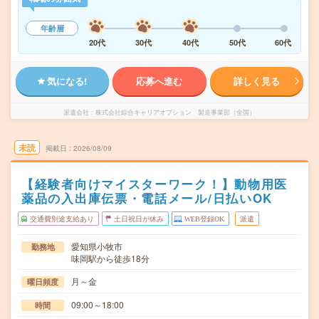
年齢層
20代
30代
40代
50代
60代
気になる!
応募へ進む
詳しく見る
派遣会社
株式会社綜合キャリアオプション 製造事業部（全国）
未読
掲載日
2026/08/09
【経験者向けマイスターワーク！】動物用医
薬品の入出庫伝票・電話メール/日払いOK
交通費別途支給あり
土日祝日が休み
WEB登録OK
派遣
愛知県小牧市
勤務地
味岡駅から徒歩18分
月～金
曜日頻度
09:00～18:00
時間