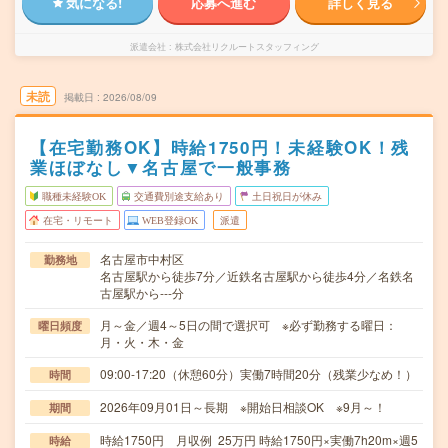
気になる!
応募へ進む
詳しく見る
派遣会社
株式会社リクルートスタッフィング
未読
掲載日
2026/08/09
【在宅勤務OK】時給1750円！未経験OK！残
業ほぼなし▼名古屋で一般事務
職種未経験OK
交通費別途支給あり
土日祝日が休み
在宅・リモート
WEB登録OK
派遣
名古屋市中村区
勤務地
名古屋駅から徒歩7分／近鉄名古屋駅から徒歩4分／名鉄名
古屋駅から---分
月～金／週4～5日の間で選択可 ※必ず勤務する曜日：
曜日頻度
月・火・木・金
09:00-17:20（休憩60分）実働7時間20分（残業少なめ！）
時間
2026年09月01日～長期 ※開始日相談OK ※9月～！
期間
時給1750円 月収例 25万円 時給1750円×実働7h20m×週5
時給