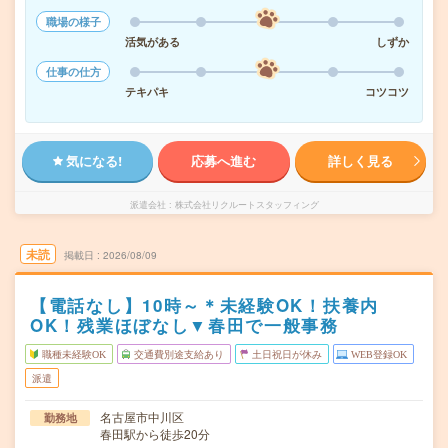
職場の様子
活気がある
しずか
仕事の仕方
テキパキ
コツコツ
気になる!
応募へ進む
詳しく見る
派遣会社
株式会社リクルートスタッフィング
未読
掲載日
2026/08/09
【電話なし】10時～＊未経験OK！扶養内
OK！残業ほぼなし▼春田で一般事務
職種未経験OK
交通費別途支給あり
土日祝日が休み
WEB登録OK
派遣
名古屋市中川区
勤務地
春田駅から徒歩20分