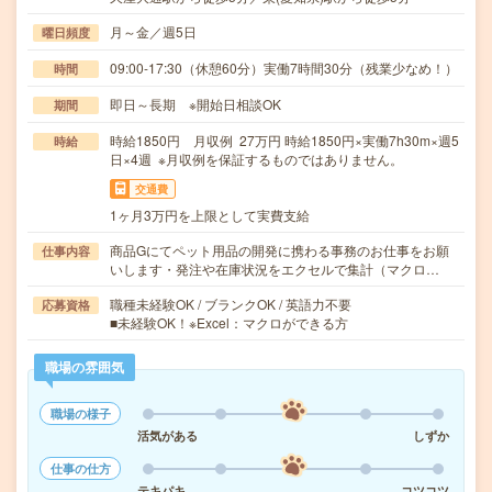
月～金／週5日
曜日頻度
09:00-17:30（休憩60分）実働7時間30分（残業少なめ！）
時間
即日～長期 ※開始日相談OK
期間
時給1850円 月収例 27万円 時給1850円×実働7h30m×週5
時給
日×4週 ※月収例を保証するものではありません。
交通費
1ヶ月3万円を上限として実費支給
商品Gにてペット用品の開発に携わる事務のお仕事をお願
仕事内容
いします・発注や在庫状況をエクセルで集計（マクロ…
職種未経験OK / ブランクOK / 英語力不要
応募資格
■未経験OK！※Excel：マクロができる方
職場の雰囲気
職場の様子
活気がある
しずか
仕事の仕方
テキパキ
コツコツ