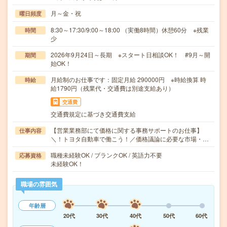
月～金・祝
曜日頻度
8:30～17:30/9:00～18:00 （実働8時間）休憩60分 ※残業
時間
少
2026年9月24日～長期 ※スタート日相談OK！ #9月～開
期間
始OK！
月給制のお仕事です：固定月給 290000円 ※時給換算 時
時給
給1790円（残業代・交通費は別途支給あり）
交通費
交通費規定に基づき交通費支給
【営業業務部にて価格に関する事務サポートのお仕事】
仕事内容
＼！トヨタ自動車で働こう！／価格議論に必要な市場・…
職種未経験OK / ブランクOK / 英語力不要
応募資格
未経験OK！
職場の雰囲気
年齢層
20代
30代
40代
50代
60代