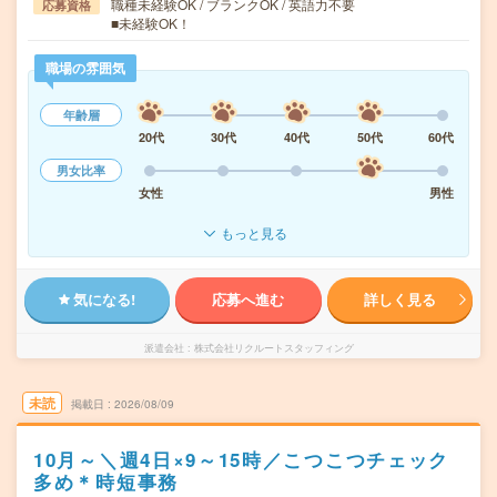
職種未経験OK / ブランクOK / 英語力不要
応募資格
■未経験OK！
職場の雰囲気
年齢層
20代
30代
40代
50代
60代
男女比率
女性
男性
もっと見る
気になる!
応募へ進む
詳しく見る
派遣会社
株式会社リクルートスタッフィング
未読
掲載日
2026/08/09
10月～＼週4日×9～15時／こつこつチェック
多め＊時短事務