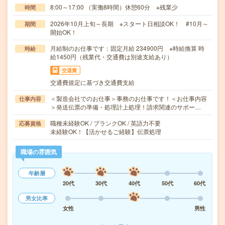
8:00～17:00 （実働8時間）休憩60分 ※残業少
時間
2026年10月上旬～長期 ※スタート日相談OK！ #10月～
期間
開始OK！
月給制のお仕事です：固定月給 234900円 ※時給換算 時
時給
給1450円（残業代・交通費は別途支給あり）
交通費
交通費規定に基づき交通費支給
＜製造会社でのお仕事＞事務のお仕事です！＜お仕事内容
仕事内容
＞発送伝票の準備・処理計上処理！請求関連のサポー…
職種未経験OK / ブランクOK / 英語力不要
応募資格
未経験OK！【活かせるご経験】伝票処理
職場の雰囲気
年齢層
20代
30代
40代
50代
60代
男女比率
女性
男性