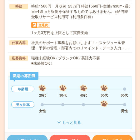
時給1560円 月収例 23万円 時給1560円×実働7h30m×週5
時給
日×4週 ※月収例を保証するものではありません。※給与即
受取りサービス利用可（利用条件有）
交通費
1ヶ月3万円を上限として実費支給
社員のサポート事務をお願いします！・スケジュール管
仕事内容
理・予算の管理・部署内でのリマインド・データ入力・…
職種未経験OK / ブランクOK / 英語力不要
応募資格
■未経験OK！
職場の雰囲気
年齢層
20代
30代
40代
50代
60代
男女比率
女性
男性
もっと見る