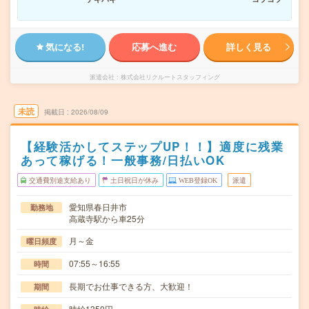
気になる!
応募へ進む
詳しく見る
派遣会社
株式会社リクルートスタッフィング
未読
掲載日
2026/08/09
【経験活かしてステップUP！！】適度に残業
あって稼げる！一般事務/日払いOK
交通費別途支給あり
土日祝日が休み
WEB登録OK
派遣
愛知県春日井市
勤務地
高蔵寺駅から車25分
月～金
曜日頻度
07:55～16:55
時間
長期でお仕事できる方、大歓迎！
期間
時給1350円