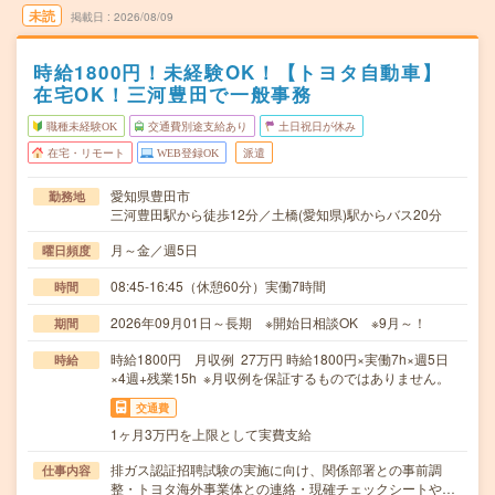
未読
掲載日
2026/08/09
時給1800円！未経験OK！【トヨタ自動車】
在宅OK！三河豊田で一般事務
職種未経験OK
交通費別途支給あり
土日祝日が休み
在宅・リモート
WEB登録OK
派遣
愛知県豊田市
勤務地
三河豊田駅から徒歩12分／土橋(愛知県)駅からバス20分
月～金／週5日
曜日頻度
08:45-16:45（休憩60分）実働7時間
時間
2026年09月01日～長期 ※開始日相談OK ※9月～！
期間
時給1800円 月収例 27万円 時給1800円×実働7h×週5日
時給
×4週+残業15h ※月収例を保証するものではありません。
交通費
1ヶ月3万円を上限として実費支給
排ガス認証招聘試験の実施に向け、関係部署との事前調
仕事内容
整・トヨタ海外事業体との連絡・現確チェックシートや…