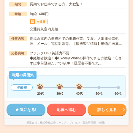
長期でお仕事できる方、大歓迎！
期間
時給1400円
時給
交通費
交通費規定内支給
物流倉庫内の事務所での事務作業。受渡、入出庫伝票処
仕事内容
理、メール、電話対応等。【取扱製品情報】動物用医薬…
ブランクOK / 英語力不要
応募資格
◆経験者歓迎！◆ExcelやWordの操作できる方歓迎！〇ま
ずは事前登録だけでもOK！履歴書不要で気…
職場の雰囲気
年齢層
20代
30代
40代
50代
60代
気になる!
応募へ進む
詳しく見る
派遣会社
株式会社綜合キャリアオプション 製造事業部（全国）