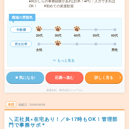
●何かしらの事務経験があればOK！●PC：入力できれば
OK！ #初めての派遣歓迎
職場の雰囲気
年齢層
20代
30代
40代
50代
60代
男女比率
女性
男性
もっと見る
気になる!
応募へ進む
詳しく見る
派遣会社
株式会社ジョブコム
未読
掲載日
2026/08/09
＼正社員×在宅あり！／9-17時もOK！管理部
門で事務サポ＊