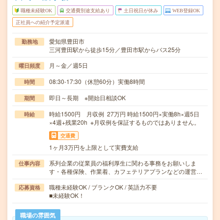
職種未経験OK
交通費別途支給あり
土日祝日が休み
WEB登録OK
正社員への紹介予定派遣
愛知県豊田市
勤務地
三河豊田駅から徒歩15分／豊田市駅からバス25分
月～金／週5日
曜日頻度
08:30-17:30（休憩60分）実働8時間
時間
即日～長期 ※開始日相談OK
期間
時給1500円 月収例 27万円 時給1500円×実働8h×週5日
時給
×4週+残業20h ※月収例を保証するものではありません。
交通費
1ヶ月3万円を上限として実費支給
系列企業の従業員の福利厚生に関わる事務をお願いしま
仕事内容
す・各種保険、作業着、カフェテリアプランなどの運営…
職種未経験OK / ブランクOK / 英語力不要
応募資格
■未経験OK！
職場の雰囲気