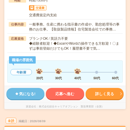
時給
交通費
交通費規定内支給
一般事務。生産に携わる指示書の作成や、勤怠処理等の事
仕事内容
務のお仕事。【取扱製品情報】住宅製造会社での事務…
ブランクOK / 英語力不要
応募資格
◆経験者歓迎！◆ExcelやWordの操作できる方歓迎！〇ま
ずは事前登録だけでもOK！履歴書不要で気…
職場の雰囲気
年齢層
20代
30代
40代
50代
60代
気になる!
応募へ進む
詳しく見る
派遣会社
株式会社綜合キャリアオプション 製造事業部（全国）
未読
掲載日
2026/08/09