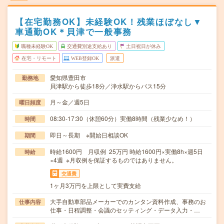
【在宅勤務OK】未経験OK！残業ほぼなし▼
車通勤OK＊貝津で一般事務
職種未経験OK
交通費別途支給あり
土日祝日が休み
在宅・リモート
WEB登録OK
派遣
愛知県豊田市
勤務地
貝津駅から徒歩18分／浄水駅からバス15分
月～金／週5日
曜日頻度
08:30-17:30（休憩60分）実働8時間（残業少なめ！）
時間
即日～長期 ※開始日相談OK
期間
時給1600円 月収例 25万円 時給1600円×実働8h×週5日
時給
×4週 ※月収例を保証するものではありません。
交通費
1ヶ月3万円を上限として実費支給
大手自動車部品メーカーでのカンタン資料作成、事務のお
仕事内容
仕事・日程調整・会議のセッティング・データ入力・…