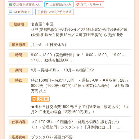
交通費別途支給あり
土日祝日が休み
在宅・リモート
WEB登録OK
正社員への紹介予定派遣
名古屋市中区
勤務地
伏見(愛知県)駅から徒歩5分／大須観音駅から徒歩9分／栄
(愛知県)駅から徒歩15分／栄町(愛知県)駅から徒歩15分
月～金（土日祝休み）
曜日頻度
9:00～18:00（実働8時間）★「10:00～18:00」「9:00～
時間
17:00」勤務も相談OK…
9月～長期※8月～・10月～も相談OK♪
期間
時給1600円～時給1750円 ＜週払いOK＞ ■月収例：28万
時給
8000円（1600円×8時間×21日＋残業代の場合） #月収25
万円以上
交通費
★出社日は交通費1500円/日まで別途支給（規定あり）！※
月21日出勤の場合「3万1500円/月」！
＜CHECK!!＞・9月開始＊・経理や労務知識も身につ
仕事内容
く！・管理部門アシスタント！【具体的には…】 …
ブランクOK / 英語力不要
応募資格