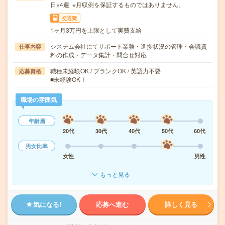
日×4週 ※月収例を保証するものではありません。
交通費
1ヶ月3万円を上限として実費支給
システム会社にてサポート業務・進捗状況の管理・会議資
仕事内容
料の作成・データ集計・問合せ対応
職種未経験OK / ブランクOK / 英語力不要
応募資格
■未経験OK！
職場の雰囲気
年齢層
20代
30代
40代
50代
60代
男女比率
女性
男性
もっと見る
気になる!
応募へ進む
詳しく見る