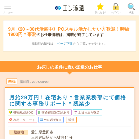
メニュー
気になる!
ログイン
検索
9月《20～30代活躍中》PCスキル活かしたい方歓迎！時給
1900円＊事務
のお仕事情報は、掲載が終了しています
掲載時の情報は、
ページ下部
からご覧いただけます。
お探しの条件に近い派遣のお仕事
未読
掲載日
2026/08/09
月給29万円！在宅あり＊営業業務部にて価格
に関する事務サポート＊残業少
職種未経験OK
交通費別途支給あり
土日祝日が休み
在宅・リモート
WEB登録OK
派遣
愛知県豊田市
勤務地
三河豊田駅から徒歩14分