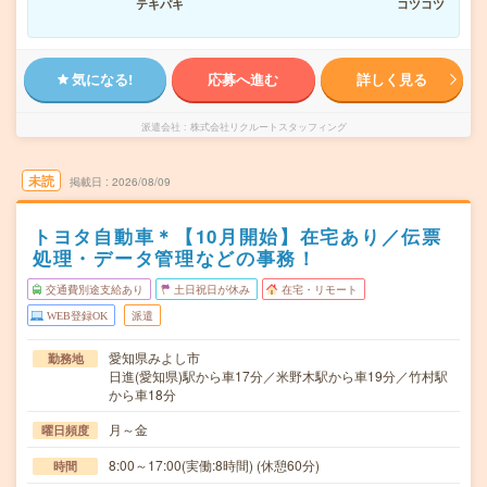
テキパキ
コツコツ
気になる!
応募へ進む
詳しく見る
派遣会社
株式会社リクルートスタッフィング
未読
掲載日
2026/08/09
トヨタ自動車＊【10月開始】在宅あり／伝票
処理・データ管理などの事務！
交通費別途支給あり
土日祝日が休み
在宅・リモート
WEB登録OK
派遣
愛知県みよし市
勤務地
日進(愛知県)駅から車17分／米野木駅から車19分／竹村駅
から車18分
月～金
曜日頻度
8:00～17:00(実働:8時間) (休憩60分)
時間