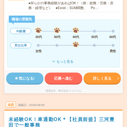
●何らかの事務経験があればOK！（例：総務・労務・庶
務・経理など） ●Excel：SUM関数、 Po…
職場の雰囲気
年齢層
20代
30代
40代
50代
60代
男女比率
女性
男性
もっと見る
気になる!
応募へ進む
詳しく見る
派遣会社
株式会社ジョブコム
未読
掲載日
2026/08/09
未経験OK！車通勤OK＊【社員前提】三河豊
田で一般事務