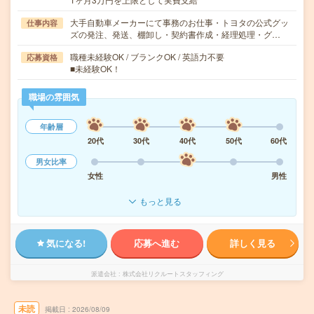
大手自動車メーカーにて事務のお仕事・トヨタの公式グッ
仕事内容
ズの発注、発送、棚卸し・契約書作成・経理処理・グ…
職種未経験OK / ブランクOK / 英語力不要
応募資格
■未経験OK！
職場の雰囲気
年齢層
20代
30代
40代
50代
60代
男女比率
女性
男性
もっと見る
気になる!
応募へ進む
詳しく見る
派遣会社
株式会社リクルートスタッフィング
未読
掲載日
2026/08/09