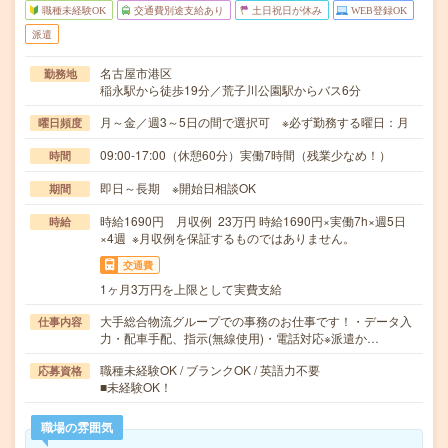
職種未経験OK
交通費別途支給あり
土日祝日が休み
WEB登録OK
派遣
名古屋市港区
勤務地
稲永駅から徒歩19分／荒子川公園駅からバス6分
月～金／週3～5日の間で選択可 ※必ず勤務する曜日：月
曜日頻度
09:00-17:00（休憩60分）実働7時間（残業少なめ！）
時間
即日～長期 ※開始日相談OK
期間
時給1690円 月収例 23万円 時給1690円×実働7h×週5日
時給
×4週 ※月収例を保証するものではありません。
交通費
1ヶ月3万円を上限として実費支給
大手総合物流グループでの事務のお仕事です！・データ入
仕事内容
力・配車手配、指示(無線使用)・電話対応※派遣か…
職種未経験OK / ブランクOK / 英語力不要
応募資格
■未経験OK！
職場の雰囲気