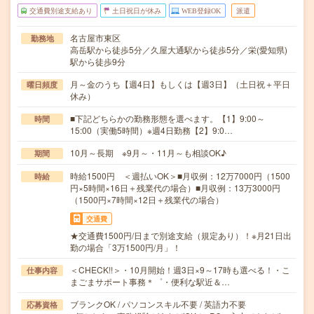
交通費別途支給あり
土日祝日が休み
WEB登録OK
派遣
名古屋市東区
勤務地
高岳駅から徒歩5分／久屋大通駅から徒歩5分／栄(愛知県)
駅から徒歩9分
月～金のうち【週4日】もしくは【週3日】（土日祝＋平日
曜日頻度
休み）
■下記どちらかの勤務形態を選べます。【1】9:00～
時間
15:00（実働5時間）※週4日勤務【2】9:0…
10月～長期 ※9月～・11月～も相談OK♪
期間
時給1500円 ＜週払いOK＞■月収例：12万7000円（1500
時給
円×5時間×16日＋残業代の場合）■月収例：13万3000円
（1500円×7時間×12日＋残業代の場合）
交通費
★交通費1500円/日まで別途支給（規定あり）！※月21日出
勤の場合「3万1500円/月」！
＜CHECK!!＞・10月開始！週3日×9～17時も選べる！・こ
仕事内容
まごまサポート事務＊゜・便利な駅近＆…
ブランクOK / パソコンスキル不要 / 英語力不要
応募資格