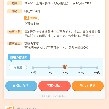
2026/10/上旬～長期（3カ月以上） ★10月～OK！
期間
時給2000円
時給
交通費
交通費支給
電池製造を支える部署での事務です。主に、設備投資や費
仕事内容
用に関する伝票処理・チェック、検査検収、予算デー…
英語力不要
応募資格
事務経験があれば応募可能です。 業界未経験OK！
職場の雰囲気
年齢層
20代
30代
40代
50代
60代
気になる!
応募へ進む
詳しく見る
派遣会社
アデコ株式会社
未読
掲載日
2026/08/09