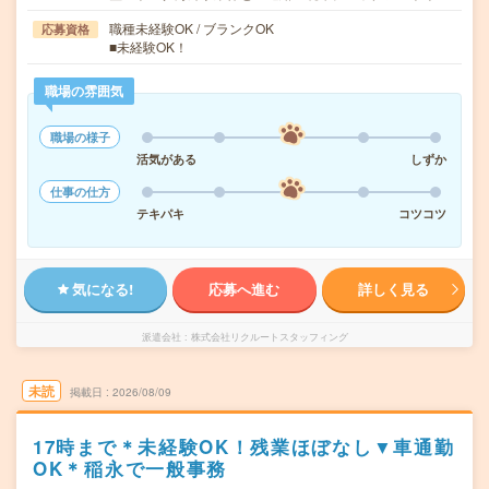
職種未経験OK / ブランクOK
応募資格
■未経験OK！
職場の雰囲気
職場の様子
活気がある
しずか
仕事の仕方
テキパキ
コツコツ
気になる!
応募へ進む
詳しく見る
派遣会社
株式会社リクルートスタッフィング
未読
掲載日
2026/08/09
17時まで＊未経験OK！残業ほぼなし▼車通勤
OK＊稲永で一般事務