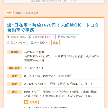
派遣会社
株式会社リクルートスタッフィング
未読
掲載日
2026/08/09
週1日在宅＊時給1670円！未経験OK！トヨタ
自動車で事務
職種未経験OK
交通費別途支給あり
土日祝日が休み
在宅・リモート
WEB登録OK
派遣
名古屋市中村区
勤務地
名古屋駅から徒歩2分／近鉄名古屋駅から徒歩2分／名鉄名
古屋駅から---分
月～金／週5日
曜日頻度
08:45-17:45（休憩60分）実働8時間
時間
2026年09月01日～長期 ※開始日相談OK ※9月～！
期間
時給1670円 月収例 27万円 時給1670円×実働8h×週5日
時給
×4週+残業3h ※月収例を保証するものではありません。
交通費
1ヶ月3万円を上限として実費支給