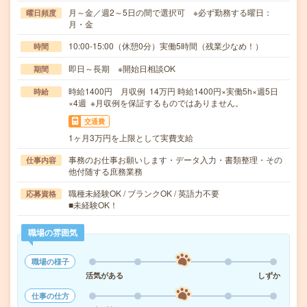
月～金／週2～5日の間で選択可 ※必ず勤務する曜日：
曜日頻度
月・金
10:00-15:00（休憩0分）実働5時間（残業少なめ！）
時間
即日～長期 ※開始日相談OK
期間
時給1400円 月収例 14万円 時給1400円×実働5h×週5日
時給
×4週 ※月収例を保証するものではありません。
交通費
1ヶ月3万円を上限として実費支給
事務のお仕事お願いします・データ入力・書類整理・その
仕事内容
他付随する庶務業務
職種未経験OK / ブランクOK / 英語力不要
応募資格
■未経験OK！
職場の雰囲気
職場の様子
活気がある
しずか
仕事の仕方