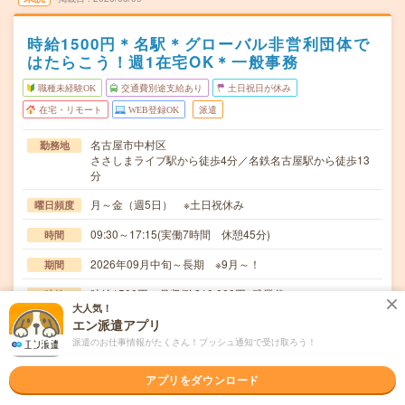
時給1500円＊名駅＊グローバル非営利団体で
はたらこう！週1在宅OK＊一般事務
職種未経験OK
交通費別途支給あり
土日祝日が休み
在宅・リモート
WEB登録OK
派遣
名古屋市中村区
勤務地
ささしまライブ駅から徒歩4分／名鉄名古屋駅から徒歩13
分
月～金（週5日） ※土日祝休み
曜日頻度
09:30～17:15(実働7時間 休憩45分)
時間
2026年09月中旬～長期 ※9月～！
期間
時給1500円 月収例 210,000円+残業代
時給
大人気！
交通費
エン派遣アプリ
全額支給
派遣のお仕事情報がたくさん！プッシュ通知で受け取ろう！
＊広報支援業務（HP更新 記事作成サポート）＊セミナー
仕事内容
アプリをダウンロード
運営のサポート＊社内経費の処理 経理システムへ…