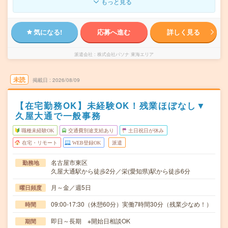
もっと見る
気になる!
応募へ進む
詳しく見る
派遣会社
株式会社パソナ 東海エリア
未読
掲載日
2026/08/09
【在宅勤務OK】未経験OK！残業ほぼなし▼
久屋大通で一般事務
職種未経験OK
交通費別途支給あり
土日祝日が休み
在宅・リモート
WEB登録OK
派遣
名古屋市東区
勤務地
久屋大通駅から徒歩2分／栄(愛知県)駅から徒歩6分
月～金／週5日
曜日頻度
09:00-17:30（休憩60分）実働7時間30分（残業少なめ！）
時間
即日～長期 ※開始日相談OK
期間