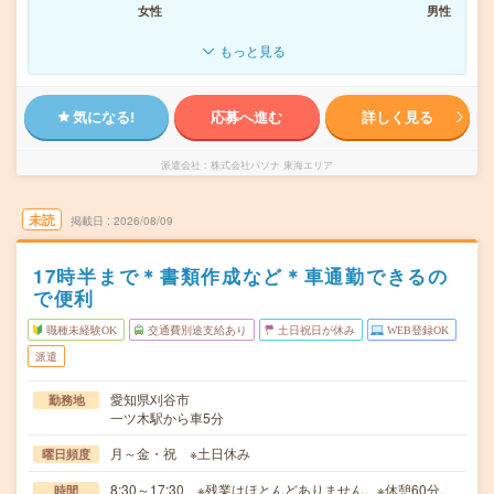
女性
男性
もっと見る
気になる!
応募へ進む
詳しく見る
派遣会社
株式会社パソナ 東海エリア
未読
掲載日
2026/08/09
17時半まで＊書類作成など＊車通勤できるの
で便利
職種未経験OK
交通費別途支給あり
土日祝日が休み
WEB登録OK
派遣
愛知県刈谷市
勤務地
一ツ木駅から車5分
月～金・祝 ※土日休み
曜日頻度
8:30～17:30 ※残業はほとんどありません。※休憩60分。
時間