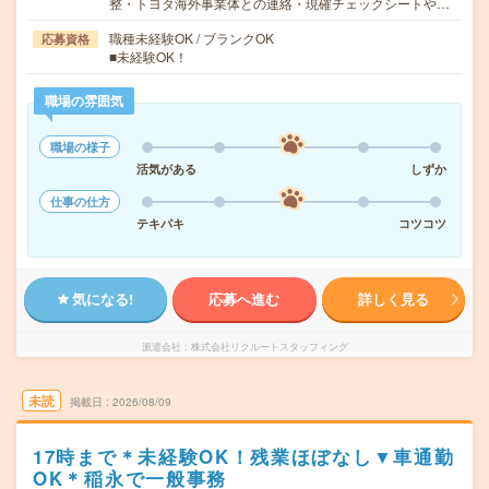
整・トヨタ海外事業体との連絡・現確チェックシートや…
職種未経験OK / ブランクOK
応募資格
■未経験OK！
職場の雰囲気
職場の様子
活気がある
しずか
仕事の仕方
テキパキ
コツコツ
気になる!
応募へ進む
詳しく見る
派遣会社
株式会社リクルートスタッフィング
未読
掲載日
2026/08/09
17時まで＊未経験OK！残業ほぼなし▼車通勤
OK＊稲永で一般事務