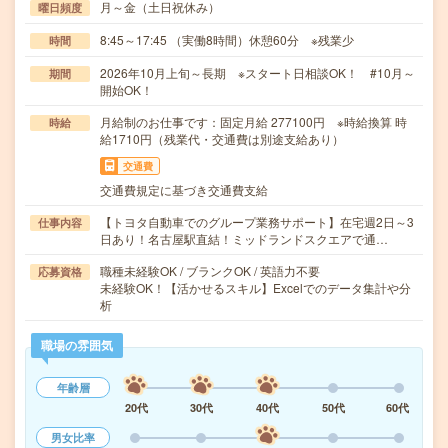
月～金（土日祝休み）
曜日頻度
8:45～17:45 （実働8時間）休憩60分 ※残業少
時間
2026年10月上旬～長期 ※スタート日相談OK！ #10月～
期間
開始OK！
月給制のお仕事です：固定月給 277100円 ※時給換算 時
時給
給1710円（残業代・交通費は別途支給あり）
交通費
交通費規定に基づき交通費支給
【トヨタ自動車でのグループ業務サポート】在宅週2日～3
仕事内容
日あり！名古屋駅直結！ミッドランドスクエアで通…
職種未経験OK / ブランクOK / 英語力不要
応募資格
未経験OK！【活かせるスキル】Excelでのデータ集計や分
析
職場の雰囲気
年齢層
20代
30代
40代
50代
60代
男女比率