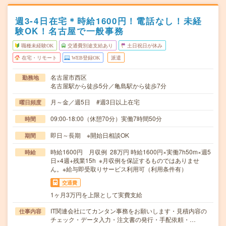
週3-4日在宅＊時給1600円！電話なし！未経
験OK！名古屋で一般事務
職種未経験OK
交通費別途支給あり
土日祝日が休み
在宅・リモート
WEB登録OK
派遣
名古屋市西区
勤務地
名古屋駅から徒歩5分／亀島駅から徒歩7分
月～金／週5日 #週3日以上在宅
曜日頻度
09:00-18:00（休憩70分）実働7時間50分
時間
即日～長期 ※開始日相談OK
期間
時給1600円 月収例 28万円 時給1600円×実働7h50m×週5
時給
日×4週+残業15h ※月収例を保証するものではありませ
ん。※給与即受取りサービス利用可（利用条件有）
交通費
1ヶ月3万円を上限として実費支給
IT関連会社にてカンタン事務をお願いします・見積内容の
仕事内容
チェック・データ入力・注文書の発行・手配依頼・…