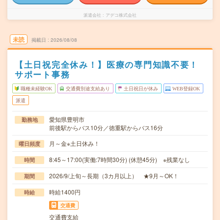
派遣会社
アデコ株式会社
未読
掲載日
2026/08/08
【土日祝完全休み！】医療の専門知識不要！
サポート事務
職種未経験OK
交通費別途支給あり
土日祝日が休み
WEB登録OK
派遣
愛知県豊明市
勤務地
前後駅からバス10分／徳重駅からバス16分
月～金※土日休み！
曜日頻度
8:45～17:00(実働:7時間30分) (休憩45分) ※残業なし
時間
2026/9/上旬～長期（3カ月以上） ★9月～OK！
期間
時給1400円
時給
交通費
交通費支給