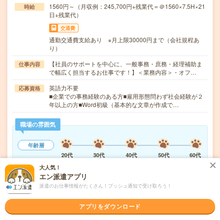
1560円～（月収例：245,700円+残業代＝＠1560×7.5H×21
時給
日+残業代）
交通費
通勤交通費支給あり ※月上限30000円まで（会社規程あ
り）
【社員のサポートを中心に、一般事務・庶務・経理補助ま
仕事内容
で幅広く担当するお仕事です！】＜業務内容＞・オフ…
英語力不要
応募資格
■企業での事務経験のある方■雇用形態問わず社会経験が２
年以上の方■Word初級（基本的な文章が作成で…
職場の雰囲気
年齢層
20代
30代
40代
50代
60代
大人気！
男女比率
エン派遣アプリ
女性
男性
派遣のお仕事情報がたくさん！プッシュ通知で受け取ろう！
もっと見る
アプリをダウンロード