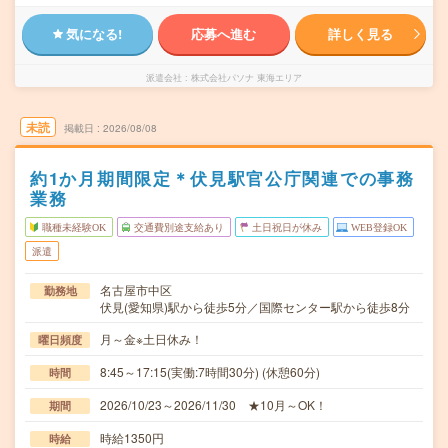
気になる!
応募へ進む
詳しく見る
派遣会社
株式会社パソナ 東海エリア
未読
掲載日
2026/08/08
約1か月期間限定＊伏見駅官公庁関連での事務
業務
職種未経験OK
交通費別途支給あり
土日祝日が休み
WEB登録OK
派遣
名古屋市中区
勤務地
伏見(愛知県)駅から徒歩5分／国際センター駅から徒歩8分
月～金※土日休み！
曜日頻度
8:45～17:15(実働:7時間30分) (休憩60分)
時間
2026/10/23～2026/11/30 ★10月～OK！
期間
時給1350円
時給