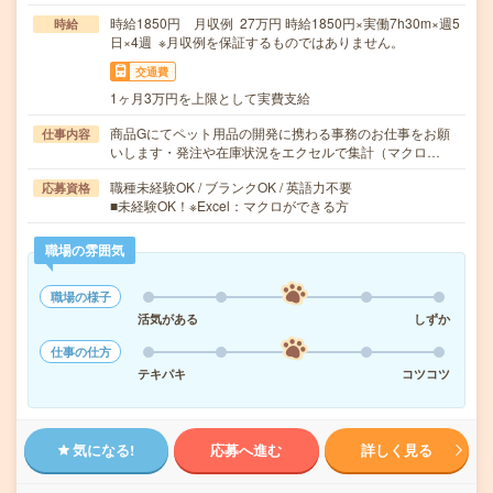
時給1850円 月収例 27万円 時給1850円×実働7h30m×週5
時給
日×4週 ※月収例を保証するものではありません。
交通費
1ヶ月3万円を上限として実費支給
商品Gにてペット用品の開発に携わる事務のお仕事をお願
仕事内容
いします・発注や在庫状況をエクセルで集計（マクロ…
職種未経験OK / ブランクOK / 英語力不要
応募資格
■未経験OK！※Excel：マクロができる方
職場の雰囲気
職場の様子
活気がある
しずか
仕事の仕方
テキパキ
コツコツ
気になる!
応募へ進む
詳しく見る