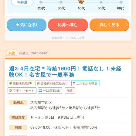
年齢層
20代
30代
40代
50代
60代
気になる!
応募へ進む
詳しく見る
派遣会社
アデコ株式会社
未読
掲載日
2026/08/08
週3-4日在宅＊時給1600円！電話なし！未経
験OK！名古屋で一般事務
職種未経験OK
交通費別途支給あり
土日祝日が休み
在宅・リモート
WEB登録OK
派遣
名古屋市西区
勤務地
名古屋駅から徒歩5分／亀島駅から徒歩7分
月～金／週5日 #週3日以上在宅
曜日頻度
09:00-18:00（休憩70分）実働7時間50分
時間