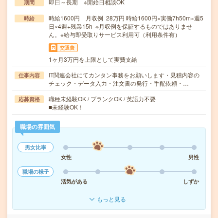
即日～長期 ※開始日相談OK
期間
時給1600円 月収例 28万円 時給1600円×実働7h50m×週5
時給
日×4週+残業15h ※月収例を保証するものではありませ
ん。※給与即受取りサービス利用可（利用条件有）
交通費
1ヶ月3万円を上限として実費支給
IT関連会社にてカンタン事務をお願いします・見積内容の
仕事内容
チェック・データ入力・注文書の発行・手配依頼・…
職種未経験OK / ブランクOK / 英語力不要
応募資格
■未経験OK！
職場の雰囲気
男女比率
女性
男性
職場の様子
活気がある
しずか
もっと見る