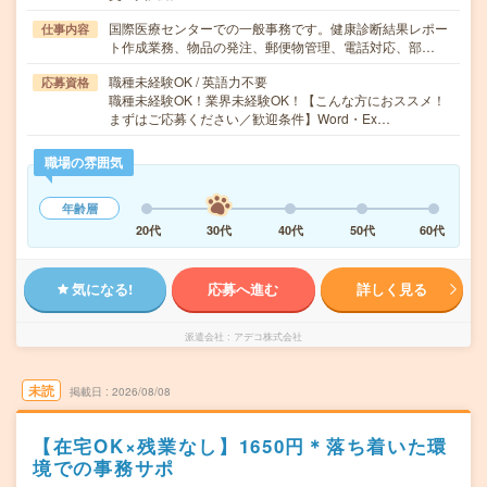
国際医療センターでの一般事務です。健康診断結果レポー
仕事内容
ト作成業務、物品の発注、郵便物管理、電話対応、部…
職種未経験OK / 英語力不要
応募資格
職種未経験OK！業界未経験OK！【こんな方におススメ！
まずはご応募ください／歓迎条件】Word・Ex…
職場の雰囲気
年齢層
20代
30代
40代
50代
60代
気になる!
応募へ進む
詳しく見る
派遣会社
アデコ株式会社
未読
掲載日
2026/08/08
【在宅OK×残業なし】1650円＊落ち着いた環
境での事務サポ