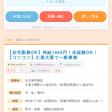
もっと見る
気になる!
応募へ進む
詳しく見る
派遣会社
株式会社リクルートスタッフィング
未読
掲載日
2026/08/08
【在宅勤務OK】時給1850円！未経験OK！
【コツコツ】久屋大通で一般事務
職種未経験OK
交通費別途支給あり
土日祝日が休み
在宅・リモート
WEB登録OK
派遣
名古屋市東区
勤務地
久屋大通駅から徒歩5分／栄(愛知県)駅から徒歩5分
月～金／週5日
曜日頻度
09:00-17:30（休憩60分）実働7時間30分（残業少なめ！）
時間
即日～長期 ※開始日相談OK
期間