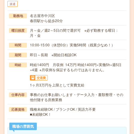
派遣
名古屋市中川区
勤務地
春田駅から徒歩20分
月～金／週2～5日の間で選択可 ※必ず勤務する曜日：
曜日頻度
月・金
10:00-15:00（休憩0分）実働5時間（残業少なめ！）
時間
即日～長期 ※開始日相談OK
期間
時給1400円 月収例 14万円 時給1400円×実働5h×週5日
時給
×4週 ※月収例を保証するものではありません。
交通費
1ヶ月3万円を上限として実費支給
事務のお仕事お願いします・データ入力・書類整理・その
仕事内容
他付随する庶務業務
職種未経験OK / ブランクOK / 英語力不要
応募資格
■未経験OK！
職場の雰囲気