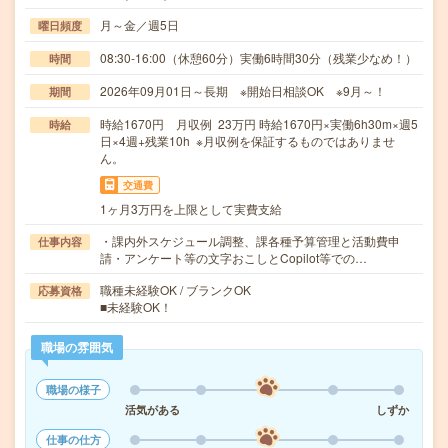
月～金／週5日
曜日頻度
08:30-16:00（休憩60分）実働6時間30分（残業少なめ！）
時間
2026年09月01日～長期 ※開始日相談OK ※9月～！
期間
時給1670円 月収例 23万円 時給1670円×実働6h30m×週5
時給
日×4週+残業10h ※月収例を保証するものではありませ
ん。
交通費
1ヶ月3万円を上限として実費支給
・課内外スケジュール調整、課各種予算管理と活動費申
仕事内容
請・アンケート等の文字おこしとCopilot等での…
職種未経験OK / ブランクOK
応募資格
■未経験OK！
職場の雰囲気
職場の様子
活気がある
しずか
仕事の仕方