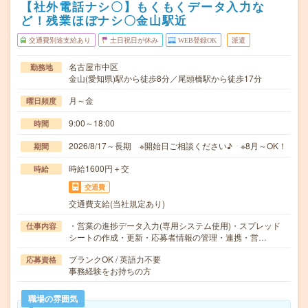
【社外電話ナシ〇】もくもくデータ入力な
ど！残業ほぼナシ〇金山駅近
交通費別途支給あり
土日祝日が休み
WEB登録OK
派遣
名古屋市中区
勤務地
金山(愛知県)駅から徒歩8分／尾頭橋駅から徒歩17分
月～金
曜日頻度
9:00～18:00
時間
2026/8/17～長期 ※開始日ご相談ください♪ ※8月～OK！
期間
時給1600円＋交
時給
交通費
交通費支給(当社規定あり)
・営業の進捗データ入力(専用システム使用)・スプレッド
仕事内容
シートの作成・更新・応募者情報の管理・連携・営…
ブランクOK / 英語力不要
応募資格
事務経験をお持ちの方
職場の雰囲気