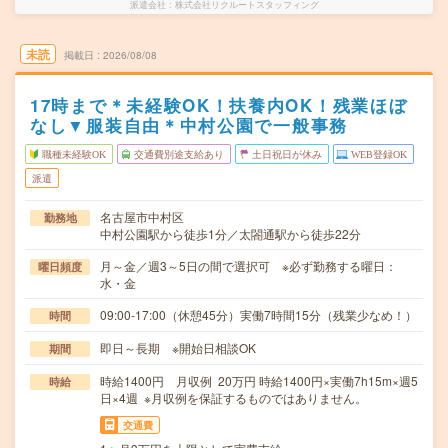
派遣会社
株式会社リクルートスタッフィング
未読
掲載日
2026/08/08
17時まで＊未経験OK！扶養内OK！残業ほぼ
なし▼服装自由＊中村公園で一般事務
職種未経験OK
交通費別途支給あり
土日祝日が休み
WEB登録OK
派遣
名古屋市中村区
勤務地
中村公園駅から徒歩1分／太閤通駅から徒歩22分
月～金／週3～5日の間で選択可 ※必ず勤務する曜日：
曜日頻度
水・金
09:00-17:00（休憩45分）実働7時間15分（残業少なめ！）
時間
即日～長期 ※開始日相談OK
期間
時給1400円 月収例 20万円 時給1400円×実働7h15m×週5
時給
日×4週 ※月収例を保証するものではありません。
交通費