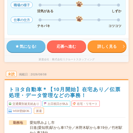
職場の様子
活気がある
しずか
仕事の仕方
テキパキ
コツコツ
気になる!
応募へ進む
詳しく見る
派遣会社
株式会社リクルートスタッフィング
未読
掲載日
2026/08/08
トヨタ自動車＊【10月開始】在宅あり／伝票
処理・データ管理などの事務！
交通費別途支給あり
土日祝日が休み
在宅・リモート
WEB登録OK
派遣
愛知県みよし市
勤務地
日進(愛知県)駅から車17分／米野木駅から車19分／竹村駅
から車18分