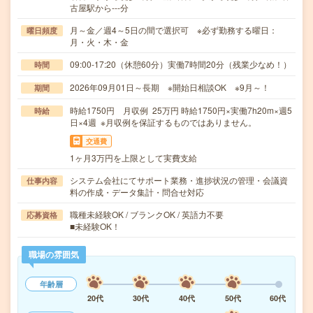
古屋駅から---分
月～金／週4～5日の間で選択可 ※必ず勤務する曜日：
曜日頻度
月・火・木・金
09:00-17:20（休憩60分）実働7時間20分（残業少なめ！）
時間
2026年09月01日～長期 ※開始日相談OK ※9月～！
期間
時給1750円 月収例 25万円 時給1750円×実働7h20m×週5
時給
日×4週 ※月収例を保証するものではありません。
交通費
1ヶ月3万円を上限として実費支給
システム会社にてサポート業務・進捗状況の管理・会議資
仕事内容
料の作成・データ集計・問合せ対応
職種未経験OK / ブランクOK / 英語力不要
応募資格
■未経験OK！
職場の雰囲気
年齢層
20代
30代
40代
50代
60代