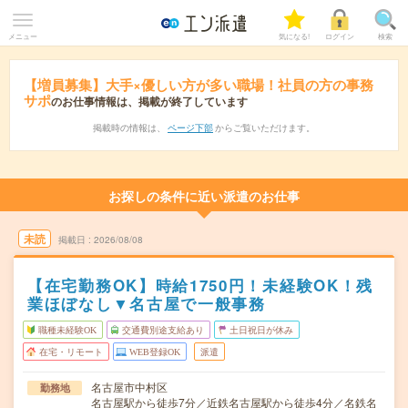
メニュー
気になる!
ログイン
検索
【増員募集】大手×優しい方が多い職場！社員の方の事務
サポ
のお仕事情報は、掲載が終了しています
掲載時の情報は、
ページ下部
からご覧いただけます。
お探しの条件に近い派遣のお仕事
未読
掲載日
2026/08/08
【在宅勤務OK】時給1750円！未経験OK！残
業ほぼなし▼名古屋で一般事務
職種未経験OK
交通費別途支給あり
土日祝日が休み
在宅・リモート
WEB登録OK
派遣
名古屋市中村区
勤務地
名古屋駅から徒歩7分／近鉄名古屋駅から徒歩4分／名鉄名