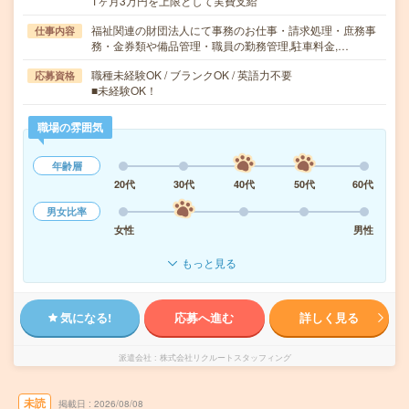
1ヶ月3万円を上限として実費支給
福祉関連の財団法人にて事務のお仕事・請求処理・庶務事
仕事内容
務・金券類や備品管理・職員の勤務管理,駐車料金,…
職種未経験OK / ブランクOK / 英語力不要
応募資格
■未経験OK！
職場の雰囲気
年齢層
20代
30代
40代
50代
60代
男女比率
女性
男性
もっと見る
気になる!
応募へ進む
詳しく見る
派遣会社
株式会社リクルートスタッフィング
未読
掲載日
2026/08/08