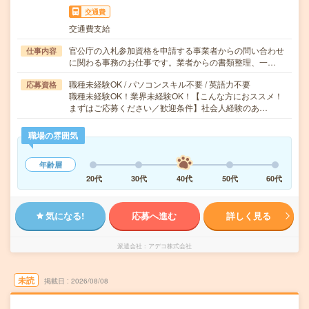
交通費
交通費支給
官公庁の入札参加資格を申請する事業者からの問い合わせ
仕事内容
に関わる事務のお仕事です。業者からの書類整理、一…
職種未経験OK / パソコンスキル不要 / 英語力不要
応募資格
職種未経験OK！業界未経験OK！【こんな方におススメ！
まずはご応募ください／歓迎条件】社会人経験のあ…
職場の雰囲気
年齢層
20代
30代
40代
50代
60代
気になる!
応募へ進む
詳しく見る
派遣会社
アデコ株式会社
未読
掲載日
2026/08/08