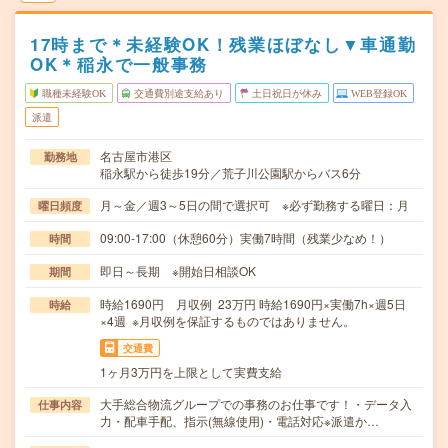
17時まで＊未経験OK！残業ほぼなし▼車通勤
OK＊稲永で一般事務
職種未経験OK
交通費別途支給あり
土日祝日が休み
WEB登録OK
派遣
名古屋市港区
勤務地
稲永駅から徒歩19分／荒子川公園駅からバス6分
月～金／週3～5日の間で選択可 ※必ず勤務する曜日：月
曜日頻度
09:00-17:00（休憩60分）実働7時間（残業少なめ！）
時間
即日～長期 ※開始日相談OK
期間
時給1690円 月収例 23万円 時給1690円×実働7h×週5日
時給
×4週 ※月収例を保証するものではありません。
交通費
1ヶ月3万円を上限として実費支給
大手総合物流グループでの事務のお仕事です！・データ入
仕事内容
力・配車手配、指示(無線使用)・電話対応※派遣か…