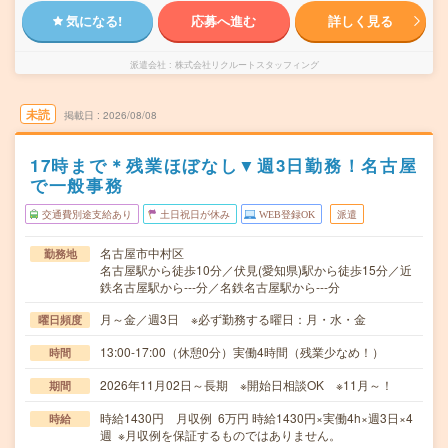
気になる!
応募へ進む
詳しく見る
派遣会社
株式会社リクルートスタッフィング
未読
掲載日
2026/08/08
17時まで＊残業ほぼなし▼週3日勤務！名古屋
で一般事務
交通費別途支給あり
土日祝日が休み
WEB登録OK
派遣
名古屋市中村区
勤務地
名古屋駅から徒歩10分／伏見(愛知県)駅から徒歩15分／近
鉄名古屋駅から---分／名鉄名古屋駅から---分
月～金／週3日 ※必ず勤務する曜日：月・水・金
曜日頻度
13:00-17:00（休憩0分）実働4時間（残業少なめ！）
時間
2026年11月02日～長期 ※開始日相談OK ※11月～！
期間
時給1430円 月収例 6万円 時給1430円×実働4h×週3日×4
時給
週 ※月収例を保証するものではありません。