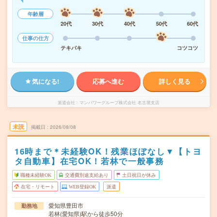
年齢層
20代
30代
40代
50代
60代
仕事の仕方
テキパキ
コツコツ
気になる!
応募へ進む
詳しく見る
派遣会社
マンパワーグループ株式会社 名古屋支店
未読
掲載日
2026/08/08
16時まで＊未経験OK！残業ほぼなし▼【トヨ
タ自動車】在宅OK！若林で一般事務
職種未経験OK
交通費別途支給あり
土日祝日が休み
在宅・リモート
WEB登録OK
派遣
愛知県豊田市
勤務地
若林(愛知県)駅から徒歩50分