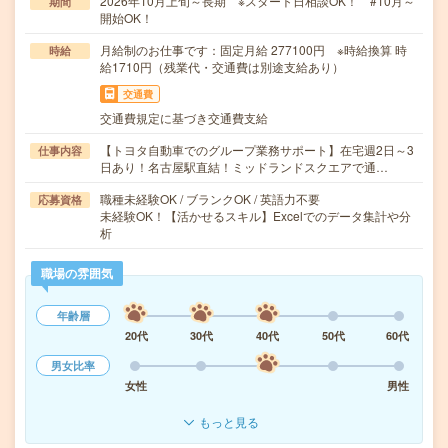
2026年10月上旬～長期 ※スタート日相談OK！ #10月～
期間
開始OK！
月給制のお仕事です：固定月給 277100円 ※時給換算 時
時給
給1710円（残業代・交通費は別途支給あり）
交通費
交通費規定に基づき交通費支給
【トヨタ自動車でのグループ業務サポート】在宅週2日～3
仕事内容
日あり！名古屋駅直結！ミッドランドスクエアで通…
職種未経験OK / ブランクOK / 英語力不要
応募資格
未経験OK！【活かせるスキル】Excelでのデータ集計や分
析
職場の雰囲気
年齢層
20代
30代
40代
50代
60代
男女比率
女性
男性
もっと見る