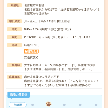
名古屋市中村区
勤務地
名鉄名古屋駅から徒歩2分／近鉄名古屋駅から徒歩2分／名
古屋駅から徒歩3分
月～金※土日休み！#週3日以上在宅
曜日頻度
8:45～17:45(実働:8時間) (休憩60分)
時間
2026/10/上旬～長期（3カ月以上） ★10月～OK！
期間
時給1670円
時給
交通費
交通費支給
大手自動車メーカーでの事務です。［1］各種発注検収、
仕事内容
予算管理業務、会議調整・日程、進捗管理サポート、…
職種未経験OK / 英語力不要
応募資格
職種未経験OK！業界未経験OK！【こんな方におススメ！
まずはご応募ください／歓迎条件】事務経験ある方…
職場の雰囲気
年齢層