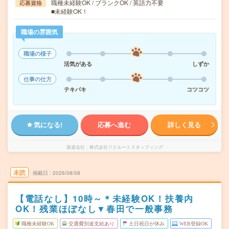
職種未経験OK / ブランクOK / 英語力不要
応募資格
■未経験OK！
職場の雰囲気
職場の様子
活気がある
しずか
仕事の仕方
テキパキ
コツコツ
気になる!
応募へ進む
詳しく見る
派遣会社
株式会社リクルートスタッフィング
未読
掲載日
2026/08/08
【電話なし】10時～＊未経験OK！扶養内
OK！残業ほぼなし▼春田で一般事務
職種未経験OK
交通費別途支給あり
土日祝日が休み
WEB登録OK