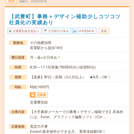
未読
掲載日
2026/08/08
【武豊町】事務＋デザイン補助少しコツコツ
社員化の実績あり
交通費別途支給あり
土日祝日が休み
WEB登録OK
派遣
その他愛知県
勤務地
富貴駅から徒歩18分
月～金※土日休み！
曜日頻度
8:30～17:15(実働:7時間45分) (休憩60分)
時間
【急募】即日～長期（3カ月以上） ★8月～OK！
期間
時給1600円
時給
交通費
交通費支給
【大手素材メーカーでの事務＋デザイン補助です】具体的
仕事内容
には、Excel、グラフィック編集ソフト（Cor…
英語力不要
応募資格
Excelの基本操作ができる方。 業界未経験OK！