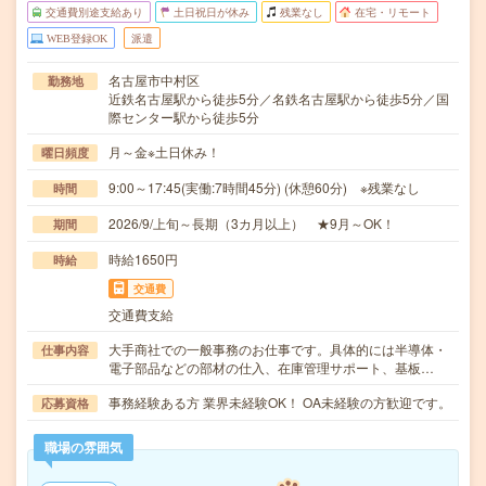
交通費別途支給あり
土日祝日が休み
残業なし
在宅・リモート
WEB登録OK
派遣
名古屋市中村区
勤務地
近鉄名古屋駅から徒歩5分／名鉄名古屋駅から徒歩5分／国
際センター駅から徒歩5分
月～金※土日休み！
曜日頻度
9:00～17:45(実働:7時間45分) (休憩60分) ※残業なし
時間
2026/9/上旬～長期（3カ月以上） ★9月～OK！
期間
時給1650円
時給
交通費
交通費支給
大手商社での一般事務のお仕事です。具体的には半導体・
仕事内容
電子部品などの部材の仕入、在庫管理サポート、基板…
事務経験ある方 業界未経験OK！ OA未経験の方歓迎です。
応募資格
職場の雰囲気