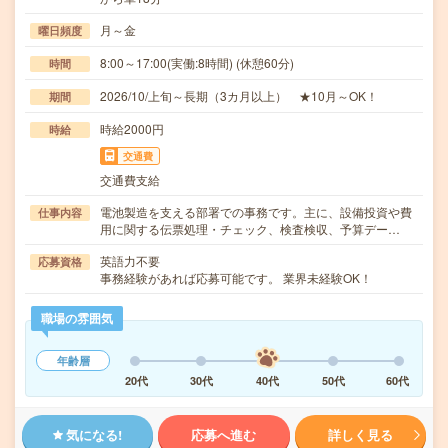
月～金
曜日頻度
8:00～17:00(実働:8時間) (休憩60分)
時間
2026/10/上旬～長期（3カ月以上） ★10月～OK！
期間
時給2000円
時給
交通費
交通費支給
電池製造を支える部署での事務です。主に、設備投資や費
仕事内容
用に関する伝票処理・チェック、検査検収、予算デー…
英語力不要
応募資格
事務経験があれば応募可能です。 業界未経験OK！
職場の雰囲気
年齢層
20代
30代
40代
50代
60代
気になる!
応募へ進む
詳しく見る