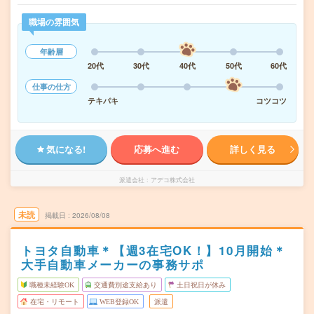
職場の雰囲気
年齢層
20代
30代
40代
50代
60代
仕事の仕方
テキパキ
コツコツ
気になる!
応募へ進む
詳しく見る
派遣会社
アデコ株式会社
未読
掲載日
2026/08/08
トヨタ自動車＊【週3在宅OK！】10月開始＊
大手自動車メーカーの事務サポ
職種未経験OK
交通費別途支給あり
土日祝日が休み
在宅・リモート
WEB登録OK
派遣