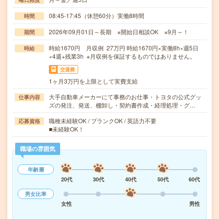
08:45-17:45（休憩60分）実働8時間
時間
2026年09月01日～長期 ※開始日相談OK ※9月～！
期間
時給1670円 月収例 27万円 時給1670円×実働8h×週5日
時給
×4週+残業3h ※月収例を保証するものではありません。
交通費
1ヶ月3万円を上限として実費支給
大手自動車メーカーにて事務のお仕事・トヨタの公式グッ
仕事内容
ズの発注、発送、棚卸し・契約書作成・経理処理・グ…
職種未経験OK / ブランクOK / 英語力不要
応募資格
■未経験OK！
職場の雰囲気
年齢層
20代
30代
40代
50代
60代
男女比率
女性
男性