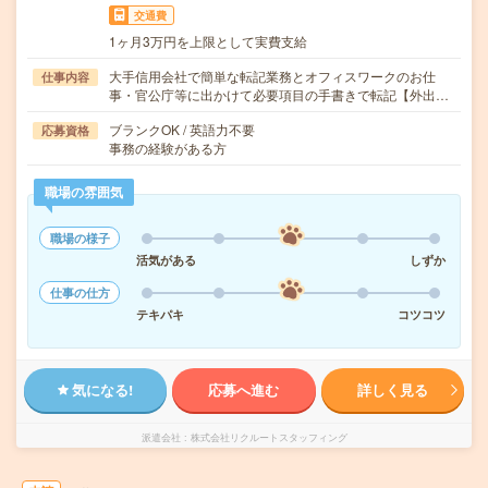
交通費
1ヶ月3万円を上限として実費支給
大手信用会社で簡単な転記業務とオフィスワークのお仕
仕事内容
事・官公庁等に出かけて必要項目の手書きで転記【外出…
ブランクOK / 英語力不要
応募資格
事務の経験がある方
職場の雰囲気
職場の様子
活気がある
しずか
仕事の仕方
テキパキ
コツコツ
気になる!
応募へ進む
詳しく見る
派遣会社
株式会社リクルートスタッフィング