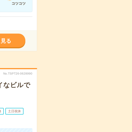
コツコツ
く見る
No.TSPT26-0628990
イなビルで
務
土日祝休