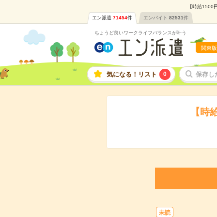
【時給150
エン派遣
71454
件
エンバイト
82531
件
ちょうど良いワークライフバランスが叶う
関東版
気になる！リスト
0
保存し
【時
未読