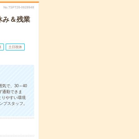
No.TSPT26-0628948
休み＆残業
務
土日祝休
＊
気で、30～40
ず通勤できま
とりやすい環境
ンプスタッフ。