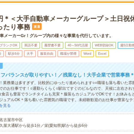
00円＊＜大手自動車メーカーグループ＞土日祝
ったり事務
派遣
車メーカーGr！グループ内の様々な事業を代行しています。
ブランクOK
英語不要
履歴書不要
40～50代活躍
WEB登録OK
週5日勤
給
駅歩5分
大手
服装自由
職場が禁煙
Word
Excel
！
イフバランスが取りやすい！／残業なし！大手企業で営業事務
！業務量は多すぎず、比較的にゆったり進められます○○職場も落ち着いた雰囲
でのお仕事です！○通勤らくらく○駅出てすぐのビルなので、天候に左右され
飲食店も豊富でランチタイムも充実＊服装もカジュアルでOKです！お休みも
ジュアルOK＊落ち着いた雰囲気の職場です。未経験歓迎のお仕事が豊富なテ
を見る
名古屋市中区
久屋大通駅から徒歩1分／栄(愛知県)駅から徒歩6分