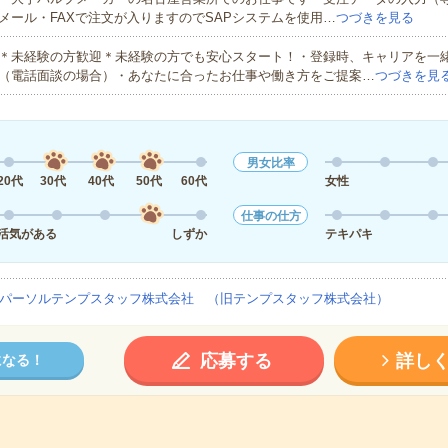
メール・FAXで注文が入りますのでSAPシステムを使用…
つづきを見る
＊未経験の方歓迎＊未経験の方でも安心スタート！・登録時、キャリアを一
（電話面談の場合）・あなたに合ったお仕事や働き方をご提案…
つづきを見
男女比率
20代
30代
40代
50代
60代
女性
仕事の仕方
活気がある
しずか
テキパキ
パーソルテンプスタッフ株式会社 （旧テンプスタッフ株式会社）
応募する
詳し
になる！