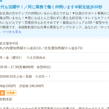
代も活躍中！／同じ業務で働く仲間います＠駅近徒歩30秒
る社員の方やテンプの仲間がいるから安心ですね！▼社員のサポート事務の
種は問いません！▼雨にもほとんど濡れずに通える好立地！キレイなオフィ
れいなビルです！営業担当もおすすめです！服装はカジュアルOK＊髪型やネ
の職場です。未経験歓迎のお仕事が豊富なテンプスタッフ。あなたの「やっ
…
つづきを見る
名古屋市中区
丸の内(愛知県)駅から徒歩1分／伏見(愛知県)駅から徒歩7分
月～金（週5日） ※土日祝休み
08:45～17:30(実働8時間 休憩45分)
2026年10月上旬～長期 ※10月～！
時給1550円 月収例 248,000円
交通費
全額支給
＊大手バルブメーカーの名古屋営業所でのお仕事です・受注データの入力（