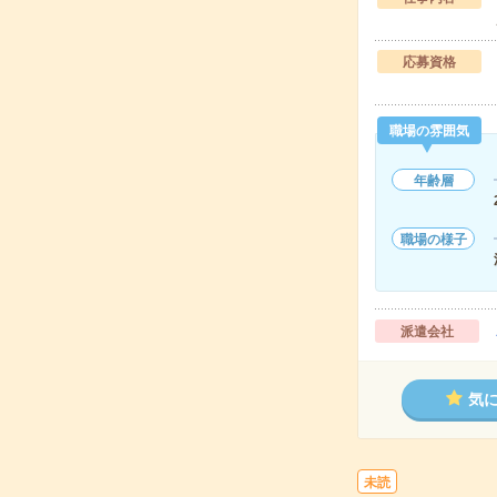
応募資格
職場の雰囲気
年齢層
職場の様子
派遣会社
気
未読