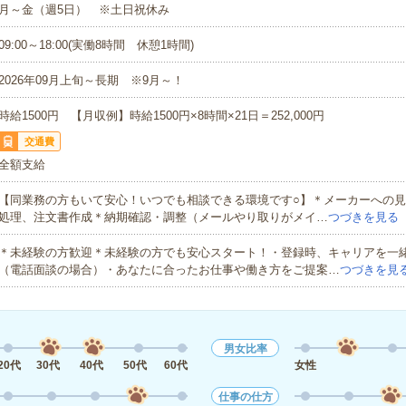
月～金（週5日） ※土日祝休み
09:00～18:00(実働8時間 休憩1時間)
2026年09月上旬～長期 ※9月～！
時給1500円 【月収例】時給1500円×8時間×21日＝252,000円
交通費
全額支給
【同業務の方もいて安心！いつでも相談できる環境です○】＊メーカーへの
処理、注文書作成＊納期確認・調整（メールやり取りがメイ…
つづきを見る
＊未経験の方歓迎＊未経験の方でも安心スタート！・登録時、キャリアを一
（電話面談の場合）・あなたに合ったお仕事や働き方をご提案…
つづきを見
男女比率
20代
30代
40代
50代
60代
女性
仕事の仕方