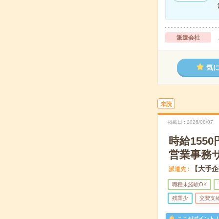
派遣会社
気
未読
掲載日
2026/08/07
時給15
営業事務
【大手企
派遣先
職種未経験OK
残業少
交費支
ここがポイント