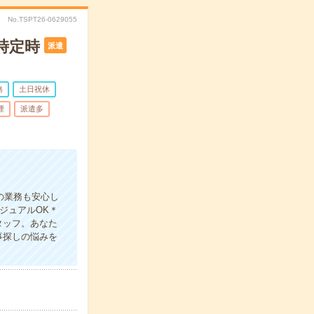
No.TSPT26-0629055
時定時
派遣
務
土日祝休
煙
派遣多
の業務も安心し
ジュアルOK＊
タッフ。あなた
事探しの悩みを