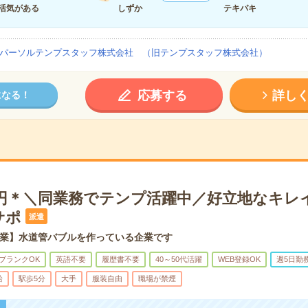
活気がある
しずか
テキパキ
パーソルテンプスタッフ株式会社 （旧テンプスタッフ株式会社）
応募する
詳し
になる！
50円＊＼同業務でテンプ活躍中／好立地なキレ
サポ
派遣
業】水道管バブルを作っている企業です
ブランクOK
英語不要
履歴書不要
40～50代活躍
WEB登録OK
週5日勤
給
駅歩5分
大手
服装自由
職場が禁煙
！