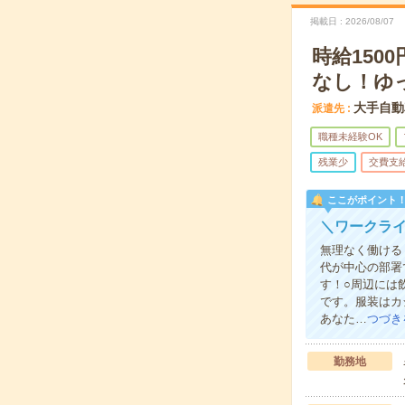
掲載日
2026/08/07
時給15
なし！ゆ
大手自動
派遣先
職種未経験OK
残業少
交費支
ここがポイント
＼ワークラ
無理なく働ける
代が中心の部署
す！○周辺には
です。服装はカ
あなた…
つづき
勤務地