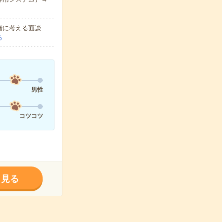
緒に考える面談
る
男性
コツコツ
く見る