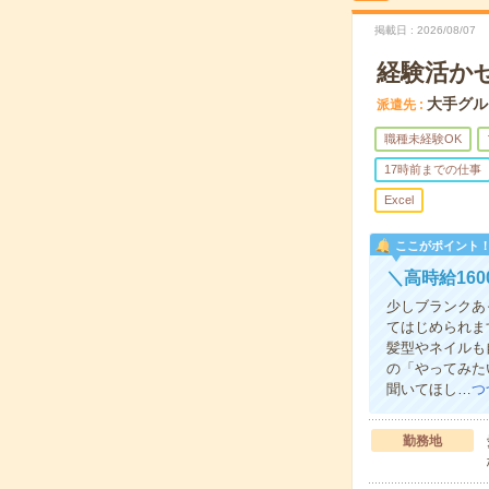
掲載日
2026/08/07
経験活かせ
大手グル
派遣先
職種未経験OK
17時前までの仕事
Excel
ここがポイント
＼高時給16
少しブランクあ
てはじめられま
髪型やネイルも
の「やってみた
聞いてほし…
つ
勤務地