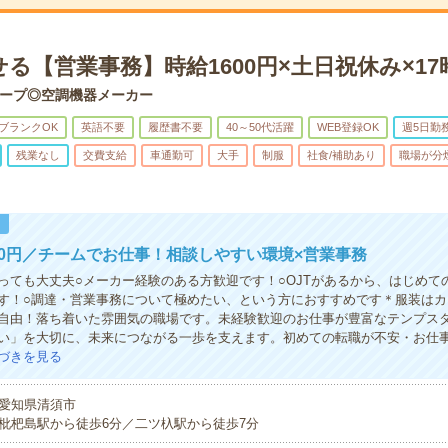
る【営業事務】時給1600円×土日祝休み×17
ープ◎空調機器メーカー
ブランクOK
英語不要
履歴書不要
40～50代活躍
WEB登録OK
週5日勤
残業なし
交費支給
車通勤可
大手
制服
社食/補助あり
職場が分
！
00円／チームでお仕事！相談しやすい環境×営業事務
っても大丈夫○メーカー経験のある方歓迎です！○OJTがあるから、はじめて
す！○調達・営業事務について極めたい、という方におすすめです＊服装はカ
自由！落ち着いた雰囲気の職場です。未経験歓迎のお仕事が豊富なテンプス
い」を大切に、未来につながる一歩を支えます。初めての転職が不安・お仕
づきを見る
愛知県清須市
枇杷島駅から徒歩6分／二ツ杁駅から徒歩7分