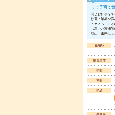
＼！子育て世
同じお仕事をす
歓迎＊業界や職
＊▼とってもき
ち着いた雰囲気
切に、未来につ
勤務地
曜日頻度
時間
期間
時給
仕事内容