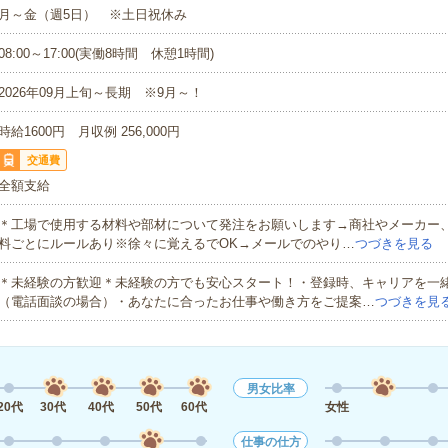
月～金（週5日） ※土日祝休み
08:00～17:00(実働8時間 休憩1時間)
2026年09月上旬～長期 ※9月～！
時給1600円 月収例 256,000円
交通費
全額支給
＊工場で使用する材料や部材について発注をお願いします→商社やメーカー
料ごとにルールあり※徐々に覚えるでOK→メールでのやり…
つづきを見る
＊未経験の方歓迎＊未経験の方でも安心スタート！・登録時、キャリアを一
（電話面談の場合）・あなたに合ったお仕事や働き方をご提案…
つづきを見
男女比率
20代
30代
40代
50代
60代
女性
仕事の仕方