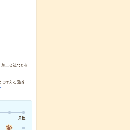
、加工会社など材
緒に考える面談
る
男性