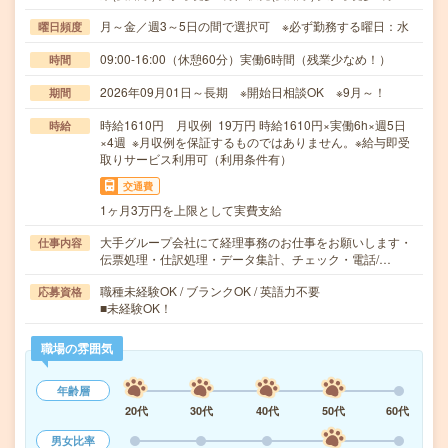
月～金／週3～5日の間で選択可 ※必ず勤務する曜日：水
曜日頻度
09:00-16:00（休憩60分）実働6時間（残業少なめ！）
時間
2026年09月01日～長期 ※開始日相談OK ※9月～！
期間
時給1610円 月収例 19万円 時給1610円×実働6h×週5日
時給
×4週 ※月収例を保証するものではありません。※給与即受
取りサービス利用可（利用条件有）
交通費
1ヶ月3万円を上限として実費支給
大手グループ会社にて経理事務のお仕事をお願いします・
仕事内容
伝票処理・仕訳処理・データ集計、チェック・電話/…
職種未経験OK / ブランクOK / 英語力不要
応募資格
■未経験OK！
職場の雰囲気
年齢層
20代
30代
40代
50代
60代
男女比率