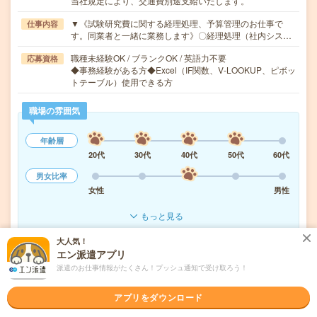
当社規定により、交通費別途支給いたします。
▼《試験研究費に関する経理処理、予算管理のお仕事で
仕事内容
す。同業者と一緒に業務します》〇経理処理（社内シス…
職種未経験OK / ブランクOK / 英語力不要
応募資格
◆事務経験がある方◆Excel（IF関数、V-LOOKUP、ピボッ
トテーブル）使用できる方
職場の雰囲気
年齢層
20代
30代
40代
50代
60代
男女比率
女性
男性
もっと見る
大人気！
エン派遣アプリ
気になる!
応募へ進む
詳しく見る
派遣のお仕事情報がたくさん！プッシュ通知で受け取ろう！
派遣会社
株式会社トヨタエンタプライズ（トヨタ自動車出資会社）
アプリをダウンロード