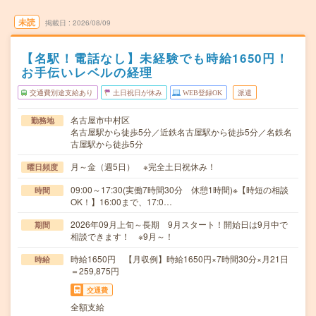
未読
掲載日
2026/08/09
【名駅！電話なし】未経験でも時給1650円！
お手伝いレベルの経理
交通費別途支給あり
土日祝日が休み
WEB登録OK
派遣
名古屋市中村区
勤務地
名古屋駅から徒歩5分／近鉄名古屋駅から徒歩5分／名鉄名
古屋駅から徒歩5分
月～金（週5日） ※完全土日祝休み！
曜日頻度
09:00～17:30(実働7時間30分 休憩1時間)※【時短の相談
時間
OK！】16:00まで、17:0…
2026年09月上旬～長期 9月スタート！開始日は9月中で
期間
相談できます！ ※9月～！
時給1650円 【月収例】時給1650円×7時間30分×月21日
時給
＝259,875円
交通費
全額支給