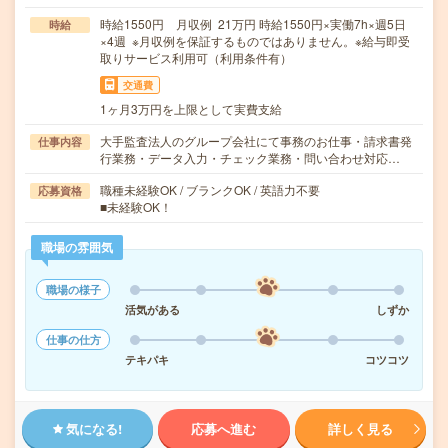
時給1550円 月収例 21万円 時給1550円×実働7h×週5日
時給
×4週 ※月収例を保証するものではありません。※給与即受
取りサービス利用可（利用条件有）
交通費
1ヶ月3万円を上限として実費支給
大手監査法人のグループ会社にて事務のお仕事・請求書発
仕事内容
行業務・データ入力・チェック業務・問い合わせ対応…
職種未経験OK / ブランクOK / 英語力不要
応募資格
■未経験OK！
職場の雰囲気
職場の様子
活気がある
しずか
仕事の仕方
テキパキ
コツコツ
気になる!
応募へ進む
詳しく見る