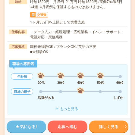
時給1520円 月収例 21万円 時給1520円×実働7h×週5日
時給
×4週 ※月収例を保証するものではありません。
交通費
1ヶ月3万円を上限として実費支給
・データ入力・経理処理・広報業務・イベントサポート・
仕事内容
電話対応・庶務業務
職種未経験OK / ブランクOK / 英語力不要
応募資格
■未経験OK！
職場の雰囲気
年齢層
20代
30代
40代
50代
60代
職場の様子
活気がある
しずか
もっと見る
気になる!
応募へ進む
詳しく見る