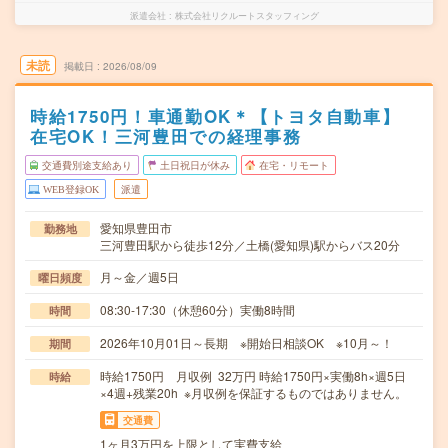
派遣会社
株式会社リクルートスタッフィング
未読
掲載日
2026/08/09
時給1750円！車通勤OK＊【トヨタ自動車】
在宅OK！三河豊田での経理事務
交通費別途支給あり
土日祝日が休み
在宅・リモート
WEB登録OK
派遣
愛知県豊田市
勤務地
三河豊田駅から徒歩12分／土橋(愛知県)駅からバス20分
月～金／週5日
曜日頻度
08:30-17:30（休憩60分）実働8時間
時間
2026年10月01日～長期 ※開始日相談OK ※10月～！
期間
時給1750円 月収例 32万円 時給1750円×実働8h×週5日
時給
×4週+残業20h ※月収例を保証するものではありません。
交通費
1ヶ月3万円を上限として実費支給