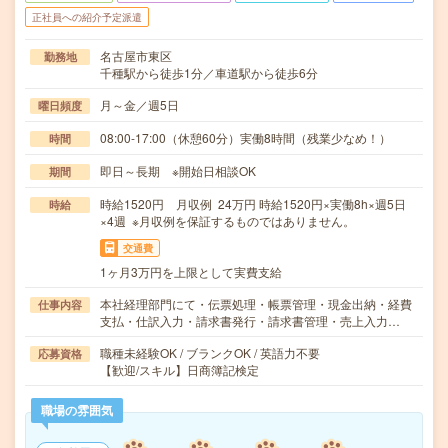
正社員への紹介予定派遣
名古屋市東区
勤務地
千種駅から徒歩1分／車道駅から徒歩6分
月～金／週5日
曜日頻度
08:00-17:00（休憩60分）実働8時間（残業少なめ！）
時間
即日～長期 ※開始日相談OK
期間
時給1520円 月収例 24万円 時給1520円×実働8h×週5日
時給
×4週 ※月収例を保証するものではありません。
交通費
1ヶ月3万円を上限として実費支給
本社経理部門にて・伝票処理・帳票管理・現金出納・経費
仕事内容
支払・仕訳入力・請求書発行・請求書管理・売上入力…
職種未経験OK / ブランクOK / 英語力不要
応募資格
【歓迎/スキル】日商簿記検定
職場の雰囲気