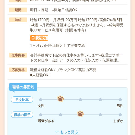
即日～長期 ※開始日相談OK
期間
時給1700円 月収例 23万円 時給1700円×実働7h×週5日
時給
×4週 ※月収例を保証するものではありません。※給与即受
取りサービス利用可（利用条件有）
交通費
1ヶ月3万円を上限として実費支給
会計事務所で下記のお仕事をお願いします※税理士サポー
仕事内容
トのお仕事・会計データの入力・仕訳入力・伝票処理…
職種未経験OK / ブランクOK / 英語力不要
応募資格
■未経験OK！
職場の雰囲気
男女比率
女性
男性
職場の様子
活気がある
しずか
もっと見る