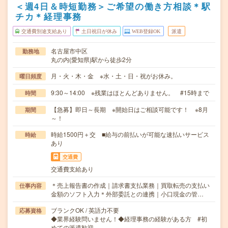
＜週4日＆時短勤務＞ご希望の働き方相談＊駅
チカ＊経理事務
交通費別途支給あり
土日祝日が休み
WEB登録OK
派遣
名古屋市中区
勤務地
丸の内(愛知県)駅から徒歩2分
月・火・木・金 ※水・土・日・祝がお休み。
曜日頻度
9:30～14:00 ※残業はほとんどありません。 #15時まで
時間
【急募】即日～長期 ※開始日はご相談可能です！ ※8月
期間
～！
時給1500円＋交 ■給与の前払いが可能な速払いサービス
時給
あり
交通費
交通費支給あり
＊売上報告書の作成｜請求書支払業務｜買取転売の支払い
仕事内容
金額のソフト入力＊外部委託との連携｜小口現金の管…
ブランクOK / 英語力不要
応募資格
◆業界経験問いません！◆経理事務の経験がある方 #初
めての派遣歓迎