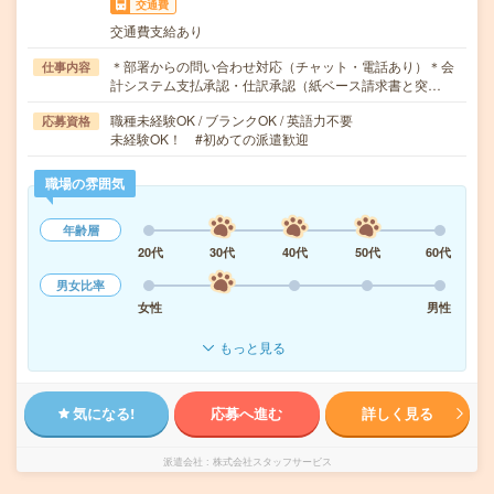
交通費
交通費支給あり
＊部署からの問い合わせ対応（チャット・電話あり）＊会
仕事内容
計システム支払承認・仕訳承認（紙ベース請求書と突…
職種未経験OK / ブランクOK / 英語力不要
応募資格
未経験OK！ #初めての派遣歓迎
職場の雰囲気
年齢層
20代
30代
40代
50代
60代
男女比率
女性
男性
もっと見る
気になる!
応募へ進む
詳しく見る
派遣会社
株式会社スタッフサービス