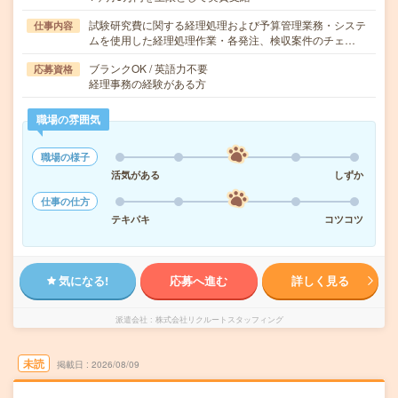
試験研究費に関する経理処理および予算管理業務・システ
仕事内容
ムを使用した経理処理作業・各発注、検収案件のチェ…
ブランクOK / 英語力不要
応募資格
経理事務の経験がある方
職場の雰囲気
職場の様子
活気がある
しずか
仕事の仕方
テキパキ
コツコツ
気になる!
応募へ進む
詳しく見る
派遣会社
株式会社リクルートスタッフィング
未読
掲載日
2026/08/09