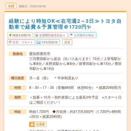
未読
掲載日
2026/08/08
経験により時短OK≪在宅週2～3日≫トヨタ自
動車で経費＆予算管理＠1720円✨
職種未経験OK
交通費別途支給あり
土日祝日が休み
在宅・リモート
WEB登録OK
派遣
愛知県豊田市
勤務地
三河豊田駅から徒歩（社バスあります）15分／上挙母駅か
ら車8分／末野原駅から車8分／新豊田駅から車15分／豊田
市駅から車16分
月～金（祝） ＊半休制度あり
曜日頻度
8：30～17：30（実働8時間 休憩60分）＊残業20時間/月
時間
＜急募＞10月～契約更新による最長3年予定 ※スタート日
期間
はご相談ください！
時給1,720円 ◆月収例：約31万9,000円（1,720円×8時間
時給
×20日＋残業20時間）
交通費