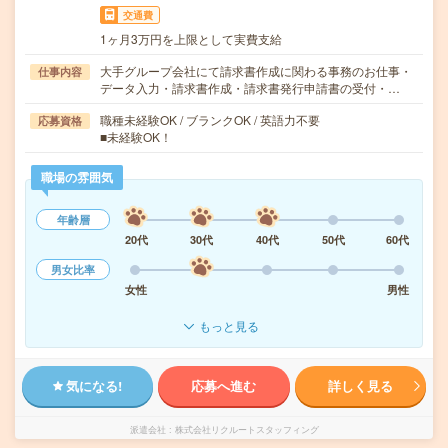
交通費
1ヶ月3万円を上限として実費支給
大手グループ会社にて請求書作成に関わる事務のお仕事・
仕事内容
データ入力・請求書作成・請求書発行申請書の受付・…
職種未経験OK / ブランクOK / 英語力不要
応募資格
■未経験OK！
職場の雰囲気
年齢層
20代
30代
40代
50代
60代
男女比率
女性
男性
もっと見る
気になる!
応募へ進む
詳しく見る
派遣会社
株式会社リクルートスタッフィング