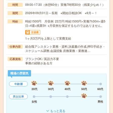
09:00-17:30（休憩60分）実働7時間30分（残業少なめ！）
時間
2026年09月01日～長期 ※開始日相談OK ※9月～！
期間
時給1500円 月収例 23万円 時給1500円×実働7h30m×週5
時給
日×4週+残業5h ※月収例を保証するものではありません。
交通費
1ヶ月3万円を上限として実費支給
総合職アシスタント業務・資料,決裁書の作成,押印手続き・
仕事内容
スケジュール調整,会議招集 庶務業務・業務連…
ブランクOK / 英語力不要
応募資格
事務の経験がある方
職場の雰囲気
年齢層
20代
30代
40代
50代
60代
男女比率
女性
男性
もっと見る