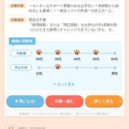
＜カンタンなサポート業務のみをお手伝い＊未経験から始
仕事内容
めるにも最適！＞＊振込リストの作成＊仕訳入力＊入…
英語力不要
応募資格
『経理経験』または『簿記資格』をお持ちの方※資格を取
ったけどまだ経理にチャレンジできていない方も、大…
職場の雰囲気
年齢層
20代
30代
40代
50代
60代
男女比率
女性
男性
もっと見る
気になる!
応募へ進む
詳しく見る
派遣会社
パーソルテンプスタッフ株式会社 （旧テンプスタッフ株式会社）
未読
掲載日
2026/08/09