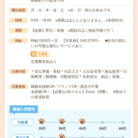
月・火・木・金・土 ※水・日・祝がお休みです。
曜日頻度
9:00～18:00 ※残業はほとんどありません。※休憩60分。
時間
【急募】即日～長期 ※開始日はご相談可能です！
期間
時給1500円＋交 【月収例】249,375円～ ■給与の前払
時給
いが可能な速払いサービスあり
交通費
交通費支給あり
＊支払準備・登録＊仕訳入力＊入出金管理＊振込処理＊日
仕事内容
報整理｜郵便物・宅配便対応＊名刺発注・納品｜各種…
職種未経験OK / ブランクOK / 英語力不要
応募資格
未経験OK！【必要なOAスキル】Excel（関数） #初めて
の派遣歓迎
職場の雰囲気
年齢層
20代
30代
40代
50代
60代
男女比率