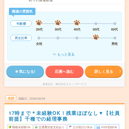
職場の雰囲気
年齢層
20代
30代
40代
50代
60代
男女比率
女性
男性
もっと見る
気になる!
応募へ進む
詳しく見る
派遣会社
株式会社スタッフサービス
未読
掲載日
2026/08/09
17時まで＊未経験OK！残業ほぼなし▼【社員
前提】千種での経理事務
職種未経験OK
交通費別途支給あり
土日祝日が休み
WEB登録OK