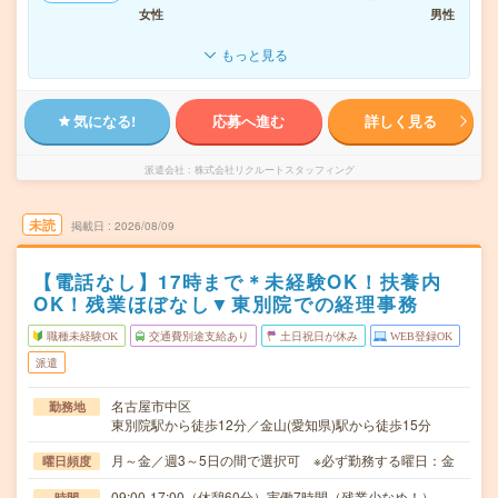
女性
男性
もっと見る
気になる!
応募へ進む
詳しく見る
派遣会社
株式会社リクルートスタッフィング
未読
掲載日
2026/08/09
【電話なし】17時まで＊未経験OK！扶養内
OK！残業ほぼなし▼東別院での経理事務
職種未経験OK
交通費別途支給あり
土日祝日が休み
WEB登録OK
派遣
名古屋市中区
勤務地
東別院駅から徒歩12分／金山(愛知県)駅から徒歩15分
月～金／週3～5日の間で選択可 ※必ず勤務する曜日：金
曜日頻度
09:00-17:00（休憩60分）実働7時間（残業少なめ！）
時間