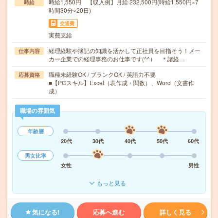
時給1,550円 【収入例】月給 232,500円(時給1,550円×7
時給
時間30分×20日)
交通費
実費支給
経理経験や簿記の知識を活かして正社員を目指そう！メー
仕事内容
カー企業での経理事務のお仕事です(^^） ＊諸経…
職種未経験OK / ブランクOK / 英語力不要
応募資格
■【PCスキル】Excel（表作成・関数）、Word（文書作
成）
職場の雰囲気
年齢層
20代
30代
40代
50代
60代
男女比率
女性
男性
もっと見る
気になる!
応募へ進む
詳しく見る