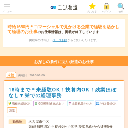
メニュー
気になる!
ログイン
検索
時給1650円＊コマーシャルで見かける企業で経験を活かし
て経理のお仕事
のお仕事情報は、掲載が終了しています
掲載時の情報は、
ページ下部
からご覧いただけます。
お探しの条件に近い派遣のお仕事
未読
掲載日
2026/08/09
16時まで＊未経験OK！扶養内OK！残業ほぼ
なし▼栄での経理事務
職種未経験OK
交通費別途支給あり
土日祝日が休み
WEB登録OK
派遣
名古屋市中区
勤務地
栄(愛知県)駅から徒歩5分／伏見(愛知県)駅から徒歩5分