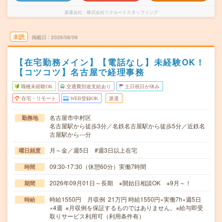
派遣会社
株式会社リクルートスタッフィング
未読
掲載日
2026/08/09
【在宅勤務メイン】【電話なし】未経験OK！
【コツコツ】名古屋で経理事務
職種未経験OK
交通費別途支給あり
土日祝日が休み
在宅・リモート
WEB登録OK
派遣
名古屋市中村区
勤務地
名古屋駅から徒歩3分／名鉄名古屋駅から徒歩5分／近鉄名
古屋駅から---分
月～金／週5日 #週3日以上在宅
曜日頻度
09:30-17:30（休憩60分）実働7時間
時間
2026年09月01日～長期 ※開始日相談OK ※9月～！
期間
時給1550円 月収例 21万円 時給1550円×実働7h×週5日
時給
×4週 ※月収例を保証するものではありません。※給与即受
取りサービス利用可（利用条件有）