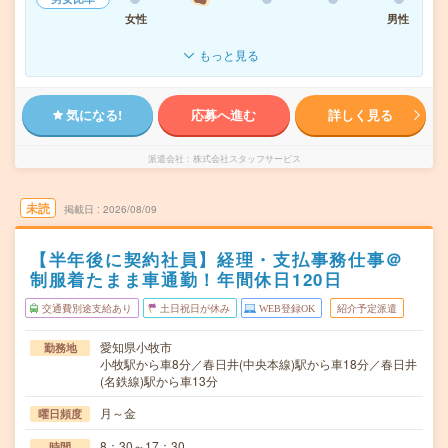
女性
男性
もっと見る
気になる!
応募へ進む
詳しく見る
派遣会社
株式会社スタッフサービス
未読
掲載日
2026/08/09
【半年後に契約社員】経理・支払事務仕事＠
制服着たまま車通勤！年間休日120日
交通費別途支給あり
土日祝日が休み
WEB登録OK
紹介予定派遣
愛知県小牧市
勤務地
小牧駅から車8分／春日井(中央本線)駅から車18分／春日井
(名鉄線)駅から車13分
月～金
曜日頻度
8：30～17：30
時間