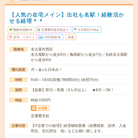
【人気の在宅メイン】出社も名駅！経験活か
せる経理＊＊
職種未経験OK
交通費別途支給あり
土日祝日が休み
在宅・リモート
WEB登録OK
派遣
名古屋市西区
勤務地
名古屋駅から徒歩5分／亀島駅から徒歩7分／名鉄名古屋駅
から徒歩9分
月～金※土日休み！
曜日頻度
9:00～18:00(実働:7時間50分) (休憩70分)
時間
【急募】即日～長期（3カ月以上） ★8月～OK！
期間
時給1500円
時給
交通費
交通費支給
【IT企業での経理】経理補助業務（経費精算、請求、入金
仕事内容
照合、支払照合、他）などお願い致します。