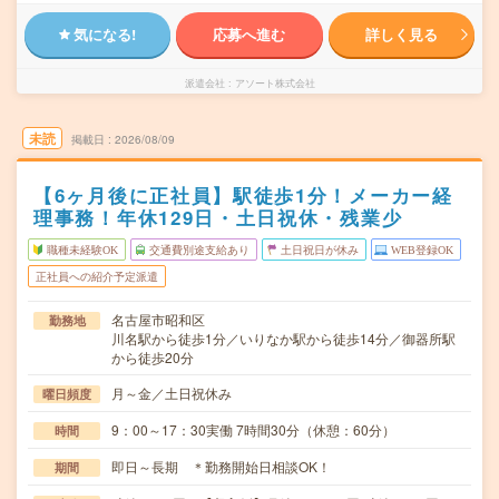
気になる!
応募へ進む
詳しく見る
派遣会社
アソート株式会社
未読
掲載日
2026/08/09
【6ヶ月後に正社員】駅徒歩1分！メーカー経
理事務！年休129日・土日祝休・残業少
職種未経験OK
交通費別途支給あり
土日祝日が休み
WEB登録OK
正社員への紹介予定派遣
名古屋市昭和区
勤務地
川名駅から徒歩1分／いりなか駅から徒歩14分／御器所駅
から徒歩20分
月～金／土日祝休み
曜日頻度
9：00～17：30実働 7時間30分（休憩：60分）
時間
即日～長期 ＊勤務開始日相談OK！
期間