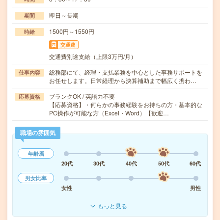
即日～長期
期間
1500円～1550円
時給
交通費
交通費別途支給（上限3万円/月）
総務部にて、経理・支払業務を中心とした事務サポートを
仕事内容
お任せします。日常経理から決算補助まで幅広く携わ…
ブランクOK / 英語力不要
応募資格
【応募資格】・何らかの事務経験をお持ちの方・基本的な
PC操作が可能な方（Excel・Word）【歓迎…
職場の雰囲気
年齢層
20代
30代
40代
50代
60代
男女比率
女性
男性
もっと見る