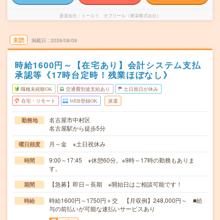
派遣会社
トーエイ オフリール（東栄株式会社）
未読
掲載日
2026/08/09
時給1600円～【在宅あり】会計システム支払
承認等《17時台定時！残業ほぼなし》
職種未経験OK
交通費別途支給あり
土日祝日が休み
在宅・リモート
WEB登録OK
派遣
名古屋市中村区
勤務地
名古屋駅から徒歩5分
月～金 ※土日祝休み
曜日頻度
9:00～17:45 ※休憩60分。※9時～17時の勤務もありま
時間
す。
【急募】即日～長期 ※開始日はご相談可能です！
期間
時給1600円～1750円＋交 【月収例】248,000円～ ■給
時給
与の前払いが可能な速払いサービスあり