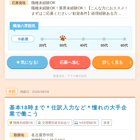
職種未経験OK
応募資格
職種未経験OK！業界未経験OK！【こんな方におススメ！
まずはご応募ください／歓迎条件】経理経験ある方…
職場の雰囲気
年齢層
20代
30代
40代
50代
60代
気になる!
応募へ進む
詳しく見る
派遣会社
アデコ株式会社
未読
掲載日
2026/08/09
基本18時まで＊仕訳入力など＊憧れの大手企
業で働こう
職種未経験OK
交通費別途支給あり
WEB登録OK
派遣
名古屋市中区
勤務地
鶴舞駅から徒歩10分