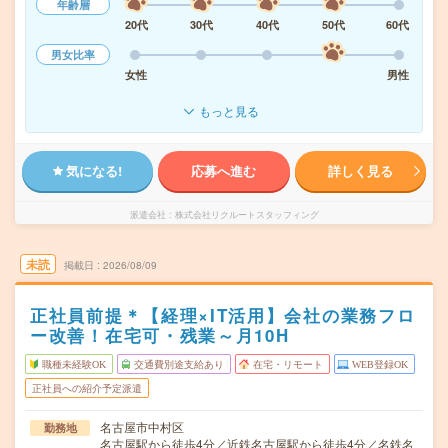
年齢層
20代
30代
40代
50代
60代
男女比率
女性
男性
もっと見る
気になる!
応募へ進む
詳しく見る
派遣会社
株式会社リクルートスタッフィング
未読
掲載日
2026/08/09
正社員前提＊【経理×IT活用】会社の業務フロ
ー改善！在宅可・残業～月10H
職種未経験OK
交通費別途支給あり
在宅・リモート
WEB登録OK
正社員への紹介予定派遣
名古屋市中村区
勤務地
名古屋駅から徒歩4分／近鉄名古屋駅から徒歩4分／名鉄名