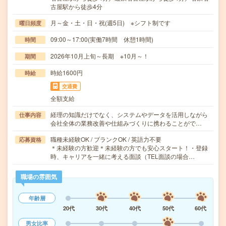
古屋駅から徒歩4分
月～金・土・日・祝(週5日) ※シフト制です
曜日頻度
09:00～17:00(実働7時間 休憩1時間)
時間
2026年10月上旬～長期 ※10月～！
期間
時給1600円
時給
交通費
全額支給
経理の知識だけでなく、システムやデータを活用しながら
仕事内容
会社全体の業務改善や仕組みづくりに携わることがで…
職種未経験OK / ブランクOK / 英語力不要
応募資格
＊未経験の方歓迎＊未経験の方でも安心スタート！・登録
時、キャリアを一緒に考える面談（TEL面談の場合…
職場の雰囲気
年齢層
20代
30代
40代
50代
60代
男女比率