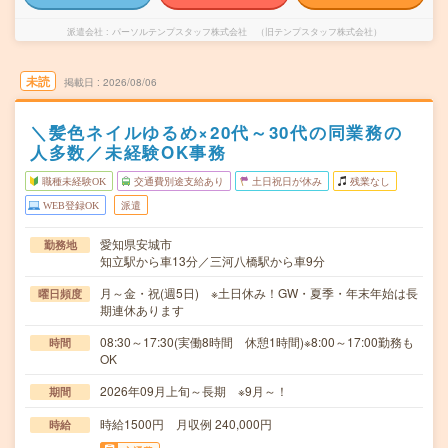
派遣会社
パーソルテンプスタッフ株式会社 （旧テンプスタッフ株式会社）
未読
掲載日
2026/08/06
＼髪色ネイルゆるめ×20代～30代の同業務の
人多数／未経験OK事務
職種未経験OK
交通費別途支給あり
土日祝日が休み
残業なし
WEB登録OK
派遣
愛知県安城市
勤務地
知立駅から車13分／三河八橋駅から車9分
月～金・祝(週5日) ※土日休み！GW・夏季・年末年始は長
曜日頻度
期連休あります
08:30～17:30(実働8時間 休憩1時間)※8:00～17:00勤務も
時間
OK
2026年09月上旬～長期 ※9月～！
期間
時給1500円 月収例 240,000円
時給