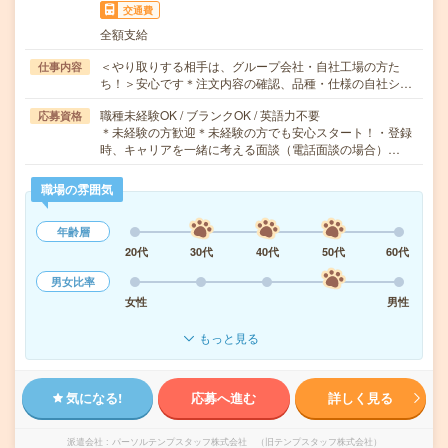
交通費
全額支給
＜やり取りする相手は、グループ会社・自社工場の方た
仕事内容
ち！＞安心です＊注文内容の確認、品種・仕様の自社シ…
職種未経験OK / ブランクOK / 英語力不要
応募資格
＊未経験の方歓迎＊未経験の方でも安心スタート！・登録
時、キャリアを一緒に考える面談（電話面談の場合）…
職場の雰囲気
年齢層
20代
30代
40代
50代
60代
男女比率
女性
男性
もっと見る
気になる!
応募へ進む
詳しく見る
派遣会社
パーソルテンプスタッフ株式会社 （旧テンプスタッフ株式会社）