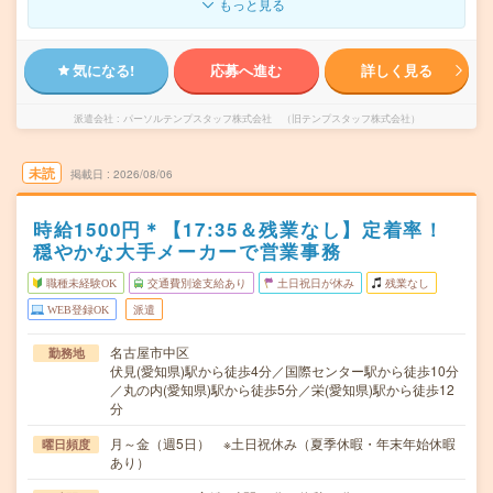
もっと見る
気になる!
応募へ進む
詳しく見る
派遣会社
パーソルテンプスタッフ株式会社 （旧テンプスタッフ株式会社）
未読
掲載日
2026/08/06
時給1500円＊【17:35＆残業なし】定着率！
穏やかな大手メーカーで営業事務
職種未経験OK
交通費別途支給あり
土日祝日が休み
残業なし
WEB登録OK
派遣
名古屋市中区
勤務地
伏見(愛知県)駅から徒歩4分／国際センター駅から徒歩10分
／丸の内(愛知県)駅から徒歩5分／栄(愛知県)駅から徒歩12
分
月～金（週5日） ※土日祝休み（夏季休暇・年末年始休暇
曜日頻度
あり）