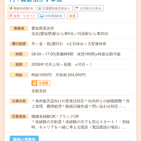
職種未経験OK
交通費別途支給あり
土日祝日が休み
在宅・リモート
WEB登録OK
派遣
愛知県高浜市
勤務地
吉浜(愛知県)駅から車5分／刈谷駅から車20分
月～金・祝(週5日) ※土日休み＋大型連休有
曜日頻度
08:00～17:00(実働8時間 休憩1時間)※時差出勤可能
時間
2026年10月上旬～長期 ※10月～！
期間
時給1650円 月収例 264,000円
時給
交通費
全額支給
＊海外販売店向けの受発注対応＊社内外との納期調整＊売
仕事内容
上管理、費用処理＊船積日報作成＊問い合わせ対応：…
職種未経験OK / ブランクOK
応募資格
＊未経験の方歓迎＊未経験の方でも安心スタート！・登録
時、キャリアを一緒に考える面談（電話面談の場合）…
職場の雰囲気