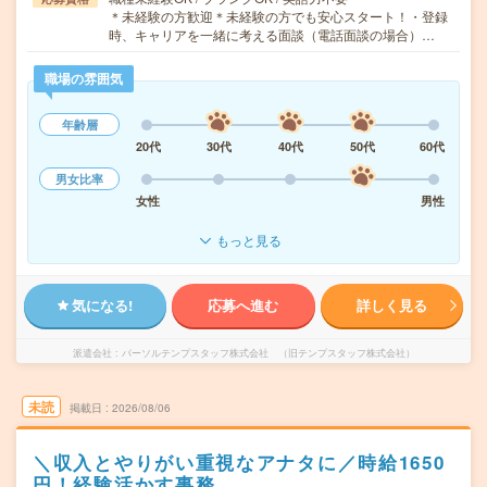
＊未経験の方歓迎＊未経験の方でも安心スタート！・登録
時、キャリアを一緒に考える面談（電話面談の場合）…
職場の雰囲気
年齢層
20代
30代
40代
50代
60代
男女比率
女性
男性
もっと見る
気になる!
応募へ進む
詳しく見る
派遣会社
パーソルテンプスタッフ株式会社 （旧テンプスタッフ株式会社）
未読
掲載日
2026/08/06
＼収入とやりがい重視なアナタに／時給1650
円！経験活かす事務