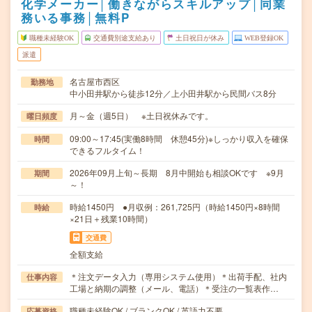
化学メーカー│働きながらスキルアップ│同業
務いる事務│無料P
職種未経験OK
交通費別途支給あり
土日祝日が休み
WEB登録OK
派遣
名古屋市西区
勤務地
中小田井駅から徒歩12分／上小田井駅から民間バス8分
月～金（週5日） ※土日祝休みです。
曜日頻度
09:00～17:45(実働8時間 休憩45分)※しっかり収入を確保
時間
できるフルタイム！
2026年09月上旬～長期 8月中開始も相談OKです ※9月
期間
～！
時給1450円 ●月収例：261,725円（時給1450円×8時間
時給
×21日＋残業10時間）
交通費
全額支給
＊注文データ入力（専用システム使用）＊出荷手配、社内
仕事内容
工場と納期の調整（メール、電話）＊受注の一覧表作…
職種未経験OK / ブランクOK / 英語力不要
応募資格