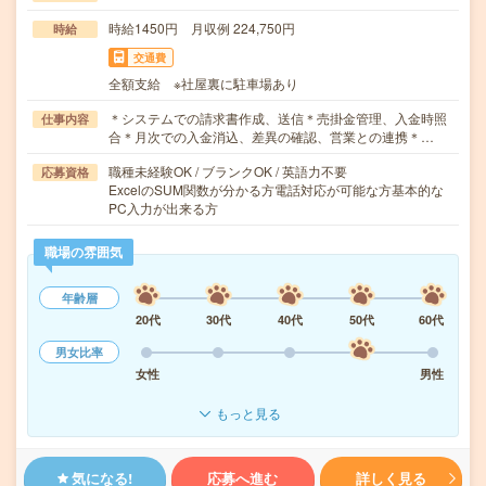
時給1450円 月収例 224,750円
時給
交通費
全額支給 ※社屋裏に駐車場あり
＊システムでの請求書作成、送信＊売掛金管理、入金時照
仕事内容
合＊月次での入金消込、差異の確認、営業との連携＊…
職種未経験OK / ブランクOK / 英語力不要
応募資格
ExcelのSUM関数が分かる方電話対応が可能な方基本的な
PC入力が出来る方
職場の雰囲気
年齢層
20代
30代
40代
50代
60代
男女比率
女性
男性
もっと見る
気になる!
応募へ進む
詳しく見る