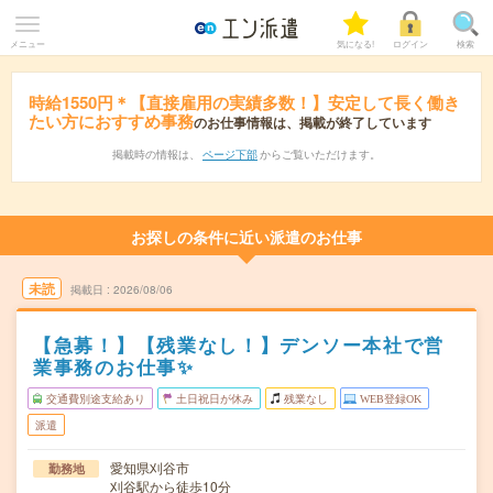
メニュー
気になる!
ログイン
検索
時給1550円＊【直接雇用の実績多数！】安定して長く働き
たい方におすすめ事務
のお仕事情報は、掲載が終了しています
掲載時の情報は、
ページ下部
からご覧いただけます。
お探しの条件に近い派遣のお仕事
未読
掲載日
2026/08/06
【急募！】【残業なし！】デンソー本社で営
業事務のお仕事✨
交通費別途支給あり
土日祝日が休み
残業なし
WEB登録OK
派遣
愛知県刈谷市
勤務地
刈谷駅から徒歩10分