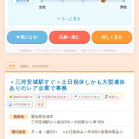
男女比率
女性
男性
もっと見る
気になる!
応募へ進む
詳しく見る
派遣会社
パーソルテンプスタッフ株式会社 （旧テンプスタッフ株式会社）
未読
掲載日
2026/08/06
＜三河安城駅すぐ＞土日祝休しかも大型連休
ありのレア企業で事務
職種未経験OK
交通費別途支給あり
土日祝日が休み
残業なし
WEB登録OK
派遣
愛知県安城市
勤務地
三河安城駅から徒歩5分／刈谷駅から車18分
月～金（週5日） ※土日祝休み＋年3回の長期休暇あり
曜日頻度