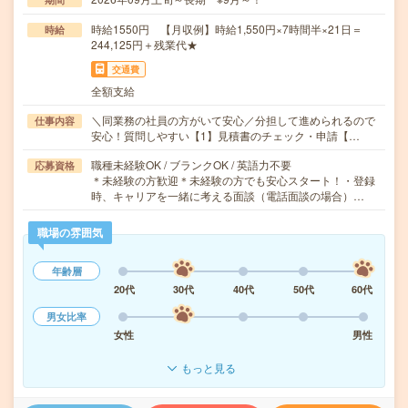
時給1550円 【月収例】時給1,550円×7時間半×21日＝
時給
244,125円＋残業代★
交通費
全額支給
＼同業務の社員の方がいて安心／分担して進められるので
仕事内容
安心！質問しやすい【1】見積書のチェック・申請【…
職種未経験OK / ブランクOK / 英語力不要
応募資格
＊未経験の方歓迎＊未経験の方でも安心スタート！・登録
時、キャリアを一緒に考える面談（電話面談の場合）…
職場の雰囲気
年齢層
20代
30代
40代
50代
60代
男女比率
女性
男性
もっと見る