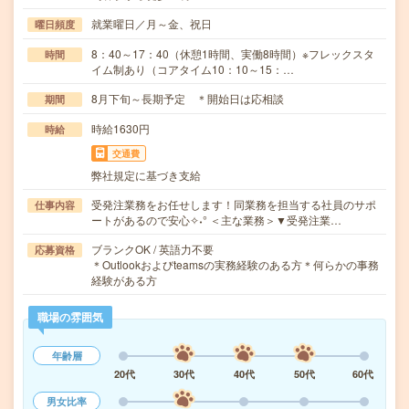
就業曜日／月～金、祝日
曜日頻度
8：40～17：40（休憩1時間、実働8時間）※フレックスタ
時間
イム制あり（コアタイム10：10～15：…
8月下旬～長期予定 ＊開始日は応相談
期間
時給1630円
時給
交通費
弊社規定に基づき支給
受発注業務をお任せします！同業務を担当する社員のサポ
仕事内容
ートがあるので安心✧˖° ＜主な業務＞▼受発注業…
ブランクOK / 英語力不要
応募資格
＊Outlookおよびteamsの実務経験のある方＊何らかの事務
経験がある方
職場の雰囲気
年齢層
20代
30代
40代
50代
60代
男女比率