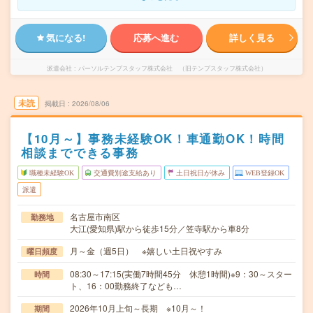
気になる!
応募へ進む
詳しく見る
派遣会社
パーソルテンプスタッフ株式会社 （旧テンプスタッフ株式会社）
未読
掲載日
2026/08/06
【10月～】事務未経験OK！車通勤OK！時間
相談までできる事務
職種未経験OK
交通費別途支給あり
土日祝日が休み
WEB登録OK
派遣
名古屋市南区
勤務地
大江(愛知県)駅から徒歩15分／笠寺駅から車8分
月～金（週5日） ※嬉しい土日祝やすみ
曜日頻度
08:30～17:15(実働7時間45分 休憩1時間)※9：30～スター
時間
ト、16：00勤務終了なども…
2026年10月上旬～長期 ※10月～！
期間