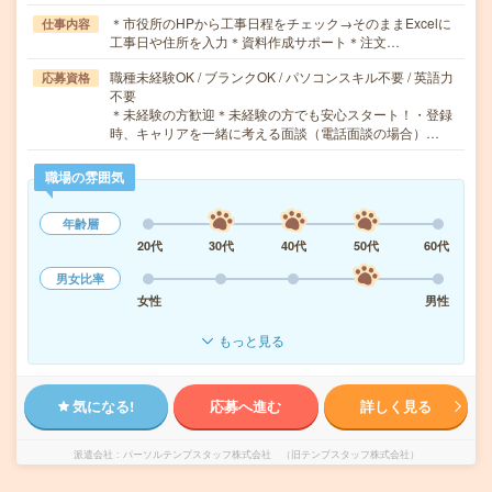
＊市役所のHPから工事日程をチェック→そのままExcelに
仕事内容
工事日や住所を入力＊資料作成サポート＊注文…
職種未経験OK / ブランクOK / パソコンスキル不要 / 英語力
応募資格
不要
＊未経験の方歓迎＊未経験の方でも安心スタート！・登録
時、キャリアを一緒に考える面談（電話面談の場合）…
職場の雰囲気
年齢層
20代
30代
40代
50代
60代
男女比率
女性
男性
もっと見る
気になる!
応募へ進む
詳しく見る
派遣会社
パーソルテンプスタッフ株式会社 （旧テンプスタッフ株式会社）