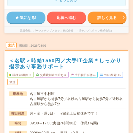
気になる!
応募へ進む
詳しく見る
派遣会社
パーソルテンプスタッフ株式会社 （旧テンプスタッフ株式会社）
未読
掲載日
2026/08/06
＜名駅＞時給1550円／大手IT企業＊しっかり
指示あり事務サポート
職種未経験OK
交通費別途支給あり
土日祝日が休み
WEB登録OK
派遣
名古屋市中村区
勤務地
名古屋駅から徒歩7分／名鉄名古屋駅から徒歩7分／近鉄名
古屋駅から徒歩7分
月～金（週5日） ※完全土日祝休みです！
曜日頻度
09:00～17:30(実働7時間30分 休憩1時間)
時間
2026年09月上旬～長期 ※9月～！
期間