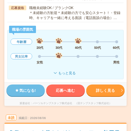
職種未経験OK / ブランクOK
応募資格
＊未経験の方歓迎＊未経験の方でも安心スタート！・登録
時、キャリアを一緒に考える面談（電話面談の場合）…
職場の雰囲気
年齢層
20代
30代
40代
50代
60代
男女比率
女性
男性
もっと見る
気になる!
応募へ進む
詳しく見る
派遣会社
パーソルテンプスタッフ株式会社 （旧テンプスタッフ株式会社）
未読
掲載日
2026/08/06