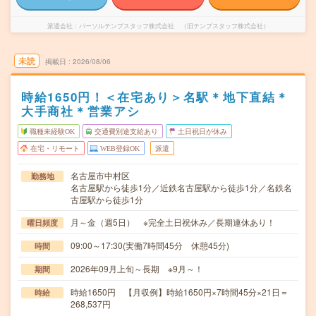
派遣会社
パーソルテンプスタッフ株式会社 （旧テンプスタッフ株式会社）
未読
掲載日
2026/08/06
時給1650円！＜在宅あり＞名駅＊地下直結＊
大手商社＊営業アシ
職種未経験OK
交通費別途支給あり
土日祝日が休み
在宅・リモート
WEB登録OK
派遣
名古屋市中村区
勤務地
名古屋駅から徒歩1分／近鉄名古屋駅から徒歩1分／名鉄名
古屋駅から徒歩1分
月～金（週5日） ※完全土日祝休み／長期連休あり！
曜日頻度
09:00～17:30(実働7時間45分 休憩45分)
時間
2026年09月上旬～長期 ※9月～！
期間
時給1650円 【月収例】時給1650円×7時間45分×21日＝
時給
268,537円