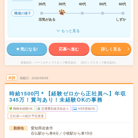
20代
30代
40代
50代
60代
職場の様子
活気がある
しずか
もっと見る
気になる!
応募へ進む
詳しく見る
派遣会社
パーソルテンプスタッフ株式会社 （旧テンプスタッフ株式会社）
未読
掲載日
2026/08/06
時給1500円＊【経験ゼロから正社員へ】年収
345万！賞与あり！未経験OKの事務
職種未経験OK
交通費別途支給あり
WEB登録OK
正社員への紹介予定派遣
愛知県岩倉市
勤務地
石仏駅から車4分／小牧駅から車10分