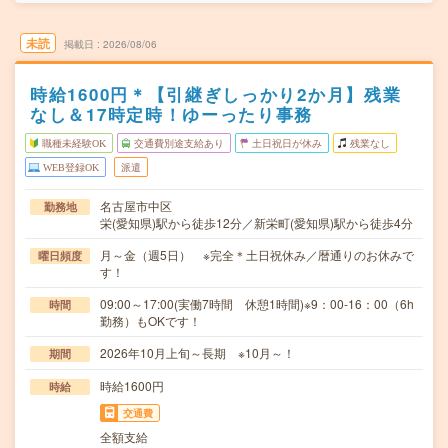
未読
掲載日
2026/08/06
時給1600円＊【引継ぎしっかり2か月】残業
なし＆17時定時！ゆーったり事務
職種未経験OK
交通費別途支給あり
土日祝日が休み
残業なし
WEB登録OK
派遣
名古屋市中区
勤務地
栄(愛知県)駅から徒歩12分／新栄町(愛知県)駅から徒歩4分
月～金（週5日） ※完全＊土日祝休み／暦通りのお休みで
曜日頻度
す！
09:00～17:00(実働7時間 休憩1時間)※9：00-16：00（6h
時間
勤務）もOKです！
2026年10月上旬～長期 ※10月～！
期間
時給1600円
時給
交通費
全額支給