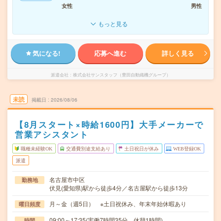
女性
男性
もっと見る
気になる!
応募へ進む
詳しく見る
派遣会社
株式会社サンスタッフ（豊田自動織機グループ）
未読
掲載日
2026/08/06
【8月スタート×時給1600円】大手メーカーで
営業アシスタント
職種未経験OK
交通費別途支給あり
土日祝日が休み
WEB登録OK
派遣
名古屋市中区
勤務地
伏見(愛知県)駅から徒歩4分／名古屋駅から徒歩13分
月～金（週5日） ※土日祝休み、年末年始休暇あり
曜日頻度
09:00～17:35(実働7時間35分 休憩1時間)
時間