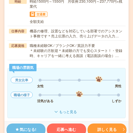
時給1500円～1550円 月収例 230,100円～237,770円+残
時給
業代
交通費
全額支給
機器の修理、設置などを対応している部署でのアシスタン
仕事内容
ト事務です＊売上伝票の入力、売り上げデータの入力…
職種未経験OK / ブランクOK / 英語力不要
応募資格
＊未経験の方歓迎＊未経験の方でも安心スタート！・登録
時、キャリアを一緒に考える面談（電話面談の場合）…
職場の雰囲気
男女比率
女性
男性
職場の様子
活気がある
しずか
もっと見る
気になる!
応募へ進む
詳しく見る