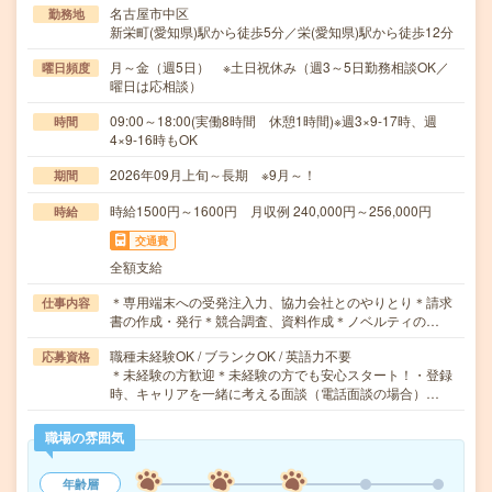
名古屋市中区
勤務地
新栄町(愛知県)駅から徒歩5分／栄(愛知県)駅から徒歩12分
月～金（週5日） ※土日祝休み（週3～5日勤務相談OK／
曜日頻度
曜日は応相談）
09:00～18:00(実働8時間 休憩1時間)※週3×9-17時、週
時間
4×9-16時もOK
2026年09月上旬～長期 ※9月～！
期間
時給1500円～1600円 月収例 240,000円～256,000円
時給
交通費
全額支給
＊専用端末への受発注入力、協力会社とのやりとり＊請求
仕事内容
書の作成・発行＊競合調査、資料作成＊ノベルティの…
職種未経験OK / ブランクOK / 英語力不要
応募資格
＊未経験の方歓迎＊未経験の方でも安心スタート！・登録
時、キャリアを一緒に考える面談（電話面談の場合）…
職場の雰囲気
年齢層