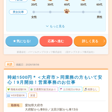
20代
30代
40代
50代
60代
男女比率
女性
男性
もっと見る
気になる!
応募へ進む
詳しく見る
派遣会社
パーソルテンプスタッフ株式会社 （旧テンプスタッフ株式会社）
未読
掲載日
2026/08/06
時給1500円＊＜大府市＞同業務の方もいて安
心！9月開始！営業事務のお仕事
職種未経験OK
交通費別途支給あり
土日祝日が休み
残業なし
WEB登録OK
派遣
愛知県大府市
勤務地
大府駅から車8分／太田川駅から車13分