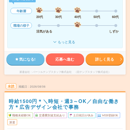
年齢層
20代
30代
40代
50代
60代
職場の様子
活気がある
しずか
もっと見る
気になる!
応募へ進む
詳しく見る
派遣会社
パーソルテンプスタッフ株式会社 （旧テンプスタッフ株式会社）
未読
掲載日
2026/08/06
時給1500円＊＼時短・週3～OK／自由な働き
方＊広告デザイン会社で事務
職種未経験OK
交通費別途支給あり
土日祝日が休み
WEB登録OK
派遣