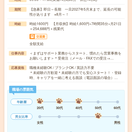
【急募】即日～長期 一旦2027年5月末まで、延長の可能
期間
性があります ※8月～！
時給1600円 【月収例】時給1,600円×7時間35分×月21日
時給
＝254,688円＋残業代
交通費
全額支給
＜まずはサポート業務からスタート、慣れたら営業事務を
仕事内容
お願いします＞＊受発注（メール・FAXでの受注→…
職種未経験OK / ブランクOK / 英語力不要
応募資格
＊未経験の方歓迎＊未経験の方でも安心スタート！・登録
時、キャリアを一緒に考える面談（電話面談の場合）…
職場の雰囲気
年齢層
20代
30代
40代
50代
60代
男女比率
女性
男性