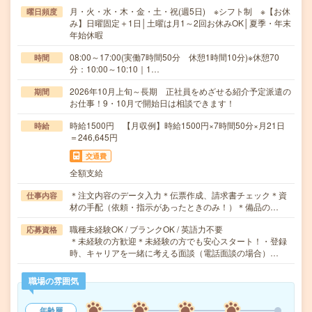
月・火・水・木・金・土・祝(週5日) ※シフト制 ※【お休
曜日頻度
み】日曜固定＋1日│土曜は月1～2回お休みOK│夏季・年末
年始休暇
08:00～17:00(実働7時間50分 休憩1時間10分)※休憩70
時間
分：10:00～10:10｜1…
2026年10月上旬～長期 正社員をめざせる紹介予定派遣の
期間
お仕事！9・10月で開始日は相談できます！
時給1500円 【月収例】時給1500円×7時間50分×月21日
時給
＝246,645円
交通費
全額支給
＊注文内容のデータ入力＊伝票作成、請求書チェック＊資
仕事内容
材の手配（依頼・指示があったときのみ！）＊備品の…
職種未経験OK / ブランクOK / 英語力不要
応募資格
＊未経験の方歓迎＊未経験の方でも安心スタート！・登録
時、キャリアを一緒に考える面談（電話面談の場合）…
職場の雰囲気
年齢層