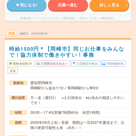
気になる!
応募へ進む
詳しく見る
派遣会社
パーソルテンプスタッフ株式会社 （旧テンプスタッフ株式会社）
未読
掲載日
2026/08/06
時給1500円＊【岡崎市】同じお仕事をみんな
で！協力体制で働きやすい！事務
職種未経験OK
交通費別途支給あり
土日祝日が休み
WEB登録OK
派遣
愛知県岡崎市
勤務地
岡崎駅から徒歩11分／東岡崎駅から車6分
月～金（週5日） ※土日祝休み ●お休みの相談しやすい
曜日頻度
です！
09:00～17:40(実働7時間40分 休憩1時間)
時間
2026年09月上旬～長期 期間は一旦2027年夏頃まで、以
期間
降の更新可能性も有 ※9月～！