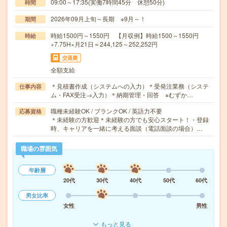
09:00～17:35(実働7時間45分 休憩50分)
時間
2026年09月上旬～長期 ※9月～！
期間
時給1500円～1550円 【月収例】時給1500～1550円
時給
×7.75H×月21日＝244,125～252,252円
交通費
全額支給
＊見積書作成（システムへの入力）＊受発注業務（システ
仕事内容
ム・FAX受注→入力）＊納期管理・回答 ※むずか…
職種未経験OK / ブランクOK / 英語力不要
応募資格
＊未経験の方歓迎＊未経験の方でも安心スタート！・登録
時、キャリアを一緒に考える面談（電話面談の場合）…
職場の雰囲気
年齢層
20代
30代
40代
50代
60代
男女比率
女性
男性
もっと見る