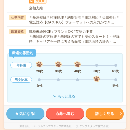
交通費
全額支給
＊受注登録＊発注処理＊納期管理＊電話対応＊伝票発行＊
仕事内容
電話対応【OAスキル】フォーマットへの入力ができ…
職種未経験OK / ブランクOK / 英語力不要
応募資格
＊未経験の方歓迎＊未経験の方でも安心スタート！・登録
時、キャリアを一緒に考える面談（電話面談の場合）…
職場の雰囲気
年齢層
20代
30代
40代
50代
60代
男女比率
女性
男性
もっと見る
気になる!
応募へ進む
詳しく見る
派遣会社
パーソルテンプスタッフ株式会社 （旧テンプスタッフ株式会社）