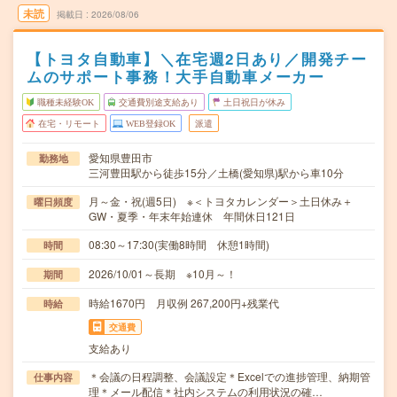
未読
掲載日
2026/08/06
【トヨタ自動車】＼在宅週2日あり／開発チー
ムのサポート事務！大手自動車メーカー
職種未経験OK
交通費別途支給あり
土日祝日が休み
在宅・リモート
WEB登録OK
派遣
愛知県豊田市
勤務地
三河豊田駅から徒歩15分／土橋(愛知県)駅から車10分
月～金・祝(週5日) ※＜トヨタカレンダー＞土日休み＋
曜日頻度
GW・夏季・年末年始連休 年間休日121日
08:30～17:30(実働8時間 休憩1時間)
時間
2026/10/01～長期 ※10月～！
期間
時給1670円 月収例 267,200円+残業代
時給
交通費
支給あり
＊会議の日程調整、会議設定＊Excelでの進捗管理、納期管
仕事内容
理＊メール配信＊社内システムの利用状況の確…