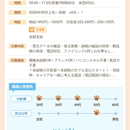
09:00～17:25(実働7時間40分 休憩45分)
時間
2026年09月上旬～長期 ※9月～！
期間
時給1450円～1500円 月収例 222,430円～230,100円
時給
交通費
全額支給
・受注データの確認・発注業務・納期の確認や回答・郵送
仕事内容
物の発送・電話対応、ファイリング※同じお仕事をし…
職種未経験OK / ブランクOK / パソコンスキル不要 / 英語力
応募資格
不要
＊未経験の方歓迎＊未経験の方でも安心スタート！・登録
時、キャリアを一緒に考える面談（電話面談の場合）…
職場の雰囲気
年齢層
20代
30代
40代
50代
60代
男女比率
女性
男性
もっと見る