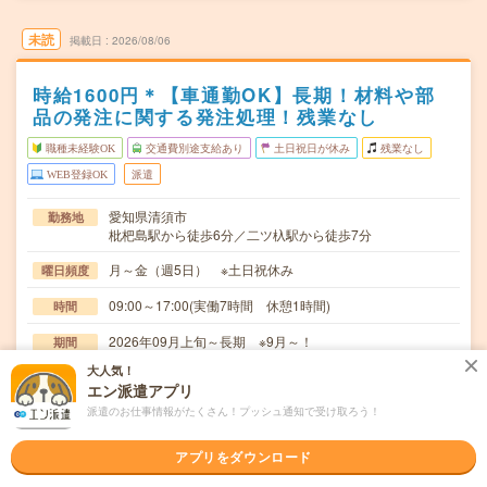
未読
掲載日
2026/08/06
時給1600円＊【車通勤OK】長期！材料や部
品の発注に関する発注処理！残業なし
職種未経験OK
交通費別途支給あり
土日祝日が休み
残業なし
WEB登録OK
派遣
愛知県清須市
勤務地
枇杷島駅から徒歩6分／二ツ杁駅から徒歩7分
月～金（週5日） ※土日祝休み
曜日頻度
09:00～17:00(実働7時間 休憩1時間)
時間
2026年09月上旬～長期 ※9月～！
期間
大人気！
時給1600円 月収例 224,000円
時給
エン派遣アプリ
交通費
派遣のお仕事情報がたくさん！プッシュ通知で受け取ろう！
全額支給
アプリをダウンロード
・材料や部品の発注処理※システムへの入力メインです・
仕事内容
納品されたものの確認、検収処理・電話対応、メール…