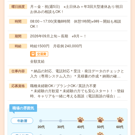
月～金・祝(週5日) ※土日休み＋年3回大型連休あり/祝日
曜日頻度
お休みの相談もOK！
08:00～17:00(実働8時間 休憩1時間)※9時～開始も相談
時間
OK！
2026年09月上旬～長期 ※9月～！
期間
時給1500円 月収例 240,000円
時給
交通費
全額支給
＊納品の対応、電話対応＊受注・発注データのチェックと
仕事内容
入力（専用システム入力）＊見積書の作成＊納期の確…
職種未経験OK / ブランクOK / 英語力不要
応募資格
＊未経験の方歓迎＊未経験の方でも安心スタート！・登録
時、キャリアを一緒に考える面談（電話面談の場合）…
職場の雰囲気
年齢層
20代
30代
40代
50代
60代