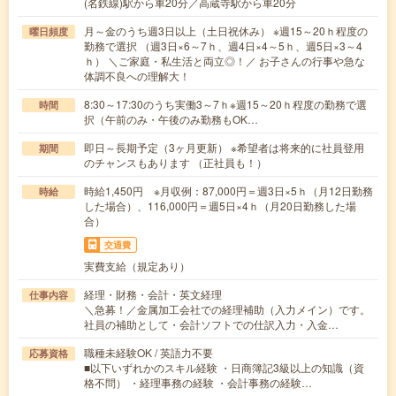
(名鉄線)駅から車20分／高蔵寺駅から車20分
月～金のうち週3日以上（土日祝休み） ※週15～20ｈ程度の
曜日頻度
勤務で選択 （週3日×6～7ｈ、週4日×4～5ｈ、週5日×3～4
ｈ） ＼ご家庭・私生活と両立◎！／ お子さんの行事や急な
体調不良への理解大！
8:30～17:30のうち実働3～7ｈ※週15～20ｈ程度の勤務で選
時間
択（午前のみ・午後のみ勤務もOK…
即日～長期予定（3ヶ月更新） ※希望者は将来的に社員登用
期間
のチャンスもあります （正社員も！）
時給1,450円 ※月収例：87,000円＝週3日×5ｈ（月12日勤務
時給
した場合）、116,000円＝週5日×4ｈ（月20日勤務した場
合）
交通費
実費支給（規定あり）
経理・財務・会計・英文経理
仕事内容
＼急募！／金属加工会社での経理補助（入力メイン）です。
社員の補助として・会計ソフトでの仕訳入力・入金…
職種未経験OK / 英語力不要
応募資格
■以下いずれかのスキル経験 ・日商簿記3級以上の知識（資
格不問） ・経理事務の経験 ・会計事務の経験…