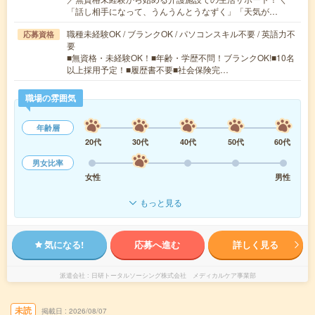
「話し相手になって、うんうんとうなずく」「天気が…
職種未経験OK / ブランクOK / パソコンスキル不要 / 英語力不
応募資格
要
■無資格・未経験OK！■年齢・学歴不問！ブランクOK!■10名
以上採用予定！■履歴書不要■社会保険完…
職場の雰囲気
年齢層
20代
30代
40代
50代
60代
男女比率
女性
男性
もっと見る
気になる!
応募へ進む
詳しく見る
派遣会社
日研トータルソーシング株式会社 メディカルケア事業部
未読
掲載日
2026/08/07