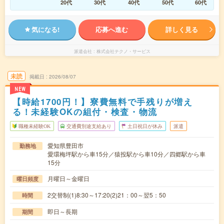
20代
30代
40代
50代
60代
気になる!
応募へ進む
詳しく見る
派遣会社
株式会社テクノ・サービス
未読
掲載日
2026/08/07
NEW
【時給1700円！】寮費無料で手残りが増え
る！未経験OKの組付・検査・物流
職種未経験OK
交通費別途支給あり
土日祝日が休み
派遣
愛知県豊田市
勤務地
愛環梅坪駅から車15分／猿投駅から車10分／四郷駅から車
15分
月曜日～金曜日
曜日頻度
2交替制(1)8:30～17:20(2)21：00～翌5：50
時間
即日～長期
期間