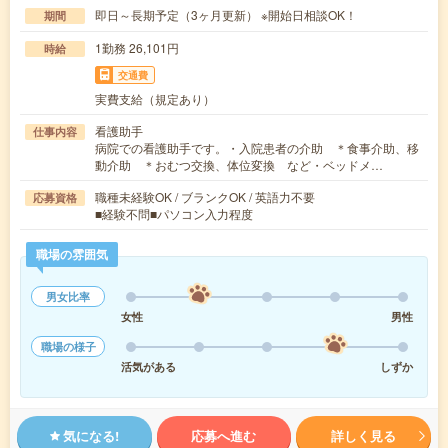
即日～長期予定（3ヶ月更新） ※開始日相談OK！
期間
1勤務 26,101円
時給
交通費
実費支給（規定あり）
看護助手
仕事内容
病院での看護助手です。・入院患者の介助 ＊食事介助、移
動介助 ＊おむつ交換、体位変換 など・ベッドメ…
職種未経験OK / ブランクOK / 英語力不要
応募資格
■経験不問■パソコン入力程度
職場の雰囲気
男女比率
女性
男性
職場の様子
活気がある
しずか
気になる!
応募へ進む
詳しく見る