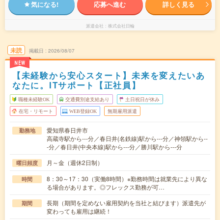
気になる!
応募へ進む
詳しく見る
派遣会社
株式会社日輪
未読
掲載日
2026/08/07
NEW
【未経験から安心スタート】未来を変えたいあ
なたに。ITサポート【正社員】
職種未経験OK
交通費別途支給あり
土日祝日が休み
在宅・リモート
WEB登録OK
無期雇用派遣
愛知県春日井市
勤務地
高蔵寺駅から---分／春日井(名鉄線)駅から---分／神領駅から--
-分／春日井(中央本線)駅から---分／勝川駅から---分
月～金（週休2日制）
曜日頻度
8：30～17：30（実働8時間）※勤務時間は就業先により異な
時間
る場合があります。◎フレックス勤務が可…
長期（期間を定めない雇用契約を当社と結びます）派遣先が
期間
変わっても雇用は継続！