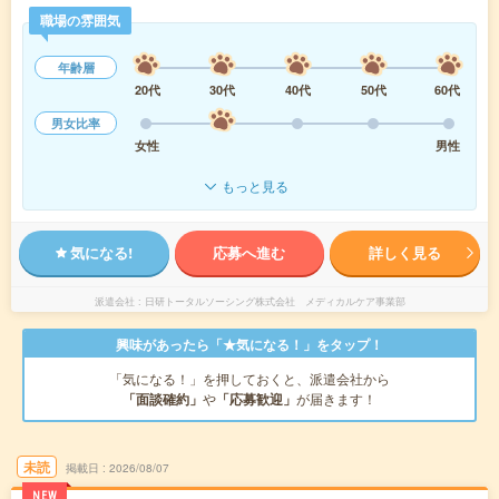
職場の雰囲気
年齢層
20代
30代
40代
50代
60代
男女比率
女性
男性
もっと見る
気になる!
応募へ進む
詳しく見る
派遣会社
日研トータルソーシング株式会社 メディカルケア事業部
興味があったら「★気になる！」をタップ！
「気になる！」を押しておくと、派遣会社から
「面談確約」
や
「応募歓迎」
が届きます！
未読
掲載日
2026/08/07
NEW