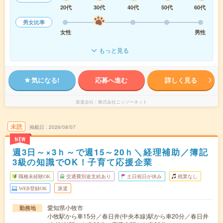
20代
30代
40代
50代
60代
男女比率
女性
男性
もっと見る
気になる!
応募へ進む
詳しく見る
派遣会社
株式会社ニッソーネット
未読
掲載日
2026/08/07
NEW
週3日～×3ｈ～で週15～20ｈ＼経理補助／簿記
3級の知識でOK！子育て応援企業
職種未経験OK
交通費別途支給あり
土日祝日が休み
残業なし
WEB登録OK
派遣
愛知県小牧市
勤務地
小牧駅から車15分／春日井(中央本線)駅から車20分／春日井