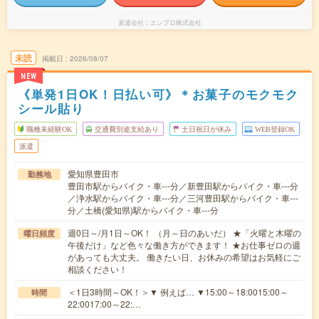
派遣会社
エンプロ株式会社
未読
掲載日
2026/08/07
NEW
《単発1日OK！日払い可》＊お菓子のモクモク
シール貼り
職種未経験OK
交通費別途支給あり
土日祝日が休み
WEB登録OK
派遣
愛知県豊田市
勤務地
豊田市駅からバイク・車---分／新豊田駅からバイク・車---分
／浄水駅からバイク・車---分／三河豊田駅からバイク・車---
分／土橋(愛知県)駅からバイク・車---分
週0日～/月1日～OK！ （月～日のあいだ） ★「火曜と木曜の
曜日頻度
午後だけ」など色々な働き方ができます！ ★お仕事ゼロの週
があっても大丈夫。 働きたい日、お休みの希望はお気軽にご
相談ください！
＜1日3時間～OK！＞▼ 例えば… ▼15:00～18:0015:00～
時間
22:0017:00～22:…