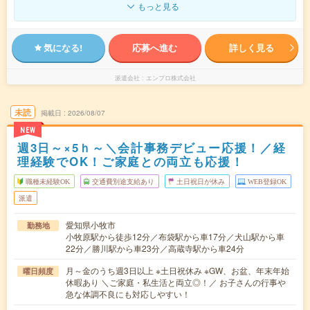
もっと見る
気になる!
応募へ進む
詳しく見る
派遣会社
エンプロ株式会社
未読
掲載日
2026/08/07
NEW
週3日～×5ｈ～＼会計事務デビュー応援！／経
理経験でOK！ご家庭との両立も応援！
職種未経験OK
交通費別途支給あり
土日祝日が休み
WEB登録OK
派遣
愛知県小牧市
勤務地
小牧原駅から徒歩12分／布袋駅から車17分／犬山駅から車
22分／勝川駅から車23分／高蔵寺駅から車24分
月～金のうち週3日以上 ※土日祝休み ※GW、お盆、年末年始
曜日頻度
休暇あり ＼ご家庭・私生活と両立◎！／ お子さんの行事や
急な体調不良にも対応しやすい！