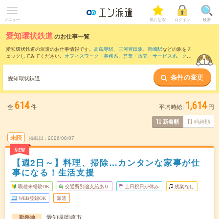
メニュー
気になる!
ログイン
検索
愛知環状鉄道
のお仕事一覧
愛知環状鉄道の派遣のお仕事情報です。
高蔵寺駅
、
三河豊田駅
、
岡崎駅
などの駅をチ
ェックしてみてください。
オフィスワーク・事務系
、
営業・販売・サービス系
、
クリ
エイティブ系
などのお仕事を取り揃えています。さらに、
短期
・
単発
などの期間や、
職種未経験OK
などのこだわり条件で絞り込んでいただけます。
条件の変更
愛知環状鉄道
614
1,614
全
件
平均時給:
円
時給順
新着順
未読
掲載日
2026/08/07
NEW
【週2日～】料理、掃除…カンタンな家事が仕
事になる！生活支援
職種未経験OK
交通費別途支給あり
土日祝日が休み
残業なし
WEB登録OK
派遣
愛知県岡崎市
勤務地