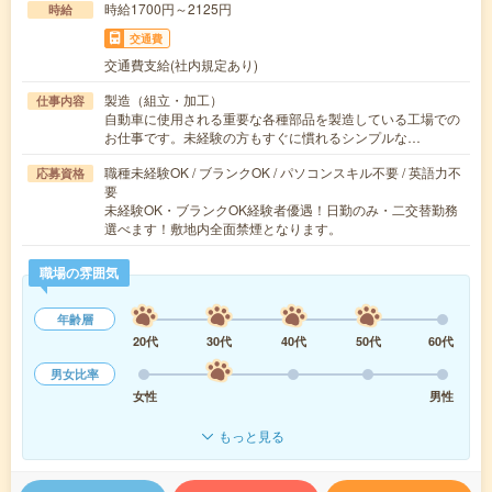
時給1700円～2125円
時給
交通費
交通費支給(社内規定あり)
製造（組立・加工）
仕事内容
自動車に使用される重要な各種部品を製造している工場での
お仕事です。未経験の方もすぐに慣れるシンプルな…
職種未経験OK / ブランクOK / パソコンスキル不要 / 英語力不
応募資格
要
未経験OK・ブランクOK経験者優遇！日勤のみ・二交替勤務
選べます！敷地内全面禁煙となります。
職場の雰囲気
年齢層
20代
30代
40代
50代
60代
男女比率
女性
男性
もっと見る