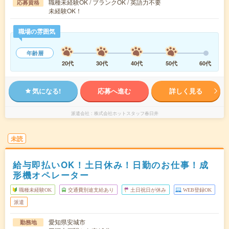
職種未経験OK / ブランクOK / 英語力不要
応募資格
未経験OK！
職場の雰囲気
年齢層
20代
30代
40代
50代
60代
気になる!
応募へ進む
詳しく見る
派遣会社
株式会社ホットスタッフ春日井
未読
給与即払いOK！土日休み！日勤のお仕事！成
形機オペレーター
職種未経験OK
交通費別途支給あり
土日祝日が休み
WEB登録OK
派遣
愛知県安城市
勤務地