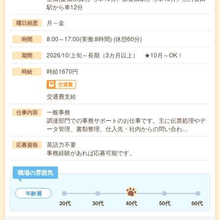
駅から車12分
月～金
曜日頻度
8:00～17:00(実働:8時間) (休憩60分)
時間
2026/10/上旬～長期（3カ月以上） ★10月～OK！
期間
時給1670円
時給
交通費
交通費支給
一般事務
仕事内容
調達部門での事務サポートのお仕事です。主に伝票処理やデ
ータ管理、書類整理、仕入先・社内からの問い合わ…
英語力不要
応募資格
事務経験があれば応募可能です。
職場の雰囲気
年齢層
20代
30代
40代
50代
60代