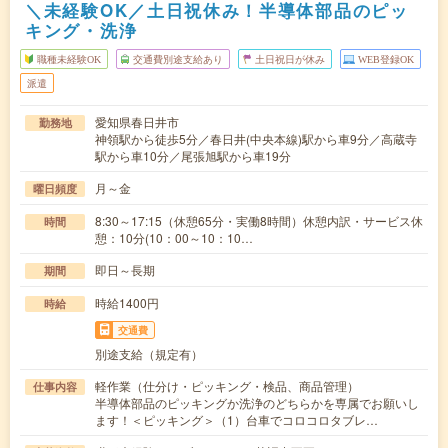
＼未経験OK／土日祝休み！半導体部品のピッ
キング・洗浄
職種未経験OK
交通費別途支給あり
土日祝日が休み
WEB登録OK
派遣
愛知県春日井市
勤務地
神領駅から徒歩5分／春日井(中央本線)駅から車9分／高蔵寺
駅から車10分／尾張旭駅から車19分
月～金
曜日頻度
8:30～17:15（休憩65分・実働8時間）休憩内訳・サービス休
時間
憩：10分(10：00～10：10…
即日～長期
期間
時給1400円
時給
交通費
別途支給（規定有）
軽作業（仕分け・ピッキング・検品、商品管理）
仕事内容
半導体部品のピッキングか洗浄のどちらかを専属でお願いし
ます！＜ピッキング＞（1）台車でコロコロタブレ…