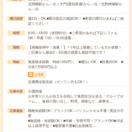
北岡崎駅から---分／大門(愛知県)駅から---分／北野桝塚駅か
ら---分
週2日～OK ■曜日固定の相談OK！ ■希望の曜日があればご相
曜日頻度
談ください！
9:00～18:00（休憩60分）■ご希望があれば下記シフトも
時間
OK！早番 7:00～16:00遅番 …
【積極採用中！急募！】＊1年以上勤務している方が多数！
期間
ご応募から最短2～3日後の就業も相談可能です！
無資格未経験：時給1350円～ ■週払いOK ■扶養内OK ■
時給
日収1万800円以上
交通費
交通費全額支給（ガソリン代もOK！）
介護関連
仕事内容
お年寄りたちが自立を目指して集団生活を送る「グループホ
ーム」。食材の買い出し、料理、掃除など…家事全…
職種未経験OK / ブランクOK / パソコンスキル不要 / 英語力不
応募資格
要
■無資格・未経験OK！■年齢・学歴不問！ブランクOK!■10名
以上採用予定！■履歴書不要■社会保険完…