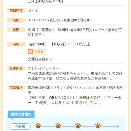
三河上郷駅から車10分
月～金
曜日頻度
8:30～17:30※表記のうち実働8時間です。
時間
長期【ご応募から1週間以内(最短2日目)のスピード就業が可
期間
能】即日～
時給1300円 【月収例】208000円以上
時給
交通費
交通費支給有り
マシンオペレーター
仕事内容
専用の成形機に部品の材料をセットし、機械を操作して製品
を成形する作業、簡単な目視確認業務などをお願い…
職種未経験OK / ブランクOK / パソコンスキル不要 / 英語力不
応募資格
要
【来社不要、WEB登録OK！】〇未経験大歓迎！〇フリータ
ー、主婦(夫) 大歓迎！ ※お仕事の掛け持ち…
職場の雰囲気
年齢層