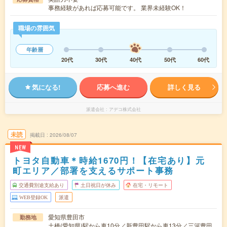
事務経験があれば応募可能です。 業界未経験OK！
職場の雰囲気
年齢層
20代
30代
40代
50代
60代
気になる!
応募へ進む
詳しく見る
派遣会社
アデコ株式会社
未読
掲載日
2026/08/07
NEW
トヨタ自動車＊時給1670円！【在宅あり】元
町エリア／部署を支えるサポート事務
交通費別途支給あり
土日祝日が休み
在宅・リモート
WEB登録OK
派遣
愛知県豊田市
勤務地
土橋(愛知県)駅から車10分／新豊田駅から車13分／三河豊田