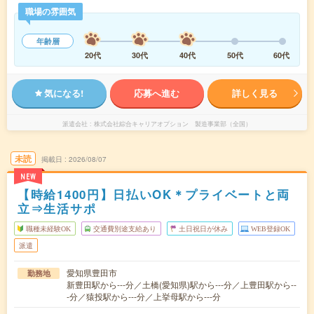
職場の雰囲気
年齢層
20代
30代
40代
50代
60代
気になる!
応募へ進む
詳しく見る
派遣会社
株式会社綜合キャリアオプション 製造事業部（全国）
未読
掲載日
2026/08/07
NEW
【時給1400円】日払いOK＊プライベートと両
立⇒生活サポ
職種未経験OK
交通費別途支給あり
土日祝日が休み
WEB登録OK
派遣
愛知県豊田市
勤務地
新豊田駅から---分／土橋(愛知県)駅から---分／上豊田駅から--
-分／猿投駅から---分／上挙母駅から---分