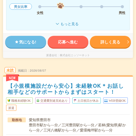
男女比率
女性
男性
もっと見る
気になる!
応募へ進む
詳しく見る
派遣会社
株式会社ニッソーネット
未読
掲載日
2026/08/07
NEW
【小規模施設だから安心】未経験OK＊お話し
相手などのサポートからまずはスタート！
職種未経験OK
交通費別途支給あり
土日祝日が休み
WEB登録OK
派遣
愛知県豊田市
勤務地
豊田市駅から---分／三河豊田駅から---分／若林(愛知県)駅か
ら---分／三河八橋駅から---分／愛環梅坪駅から---分