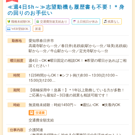
≪週4日5h～≫志望動機も履歴書も不要！＊身
の回りのお手伝い
職種未経験OK
交通費別途支給あり
土日祝日が休み
残業なし
WEB登録OK
派遣
愛知県春日井市
勤務地
高蔵寺駅から---分／春日井(名鉄線)駅から---分／味美(名鉄線)
駅から---分／牛山駅から---分／定光寺駅から---分
週4日～OK ■曜日固定の相談OK！ ■希望の曜日があればご相
曜日頻度
談ください！
1日5時間からOK！■シフト例(1)8:00～13:00(2)10:00～
時間
15:00(3)12:00…
【積極採用中！急募！】＊1年以上勤務している方が多数！
期間
ご応募から最短2～3日後の就業も相談可能です！
無資格未経験：時給1450円～ ■週払いOK ■扶養内OK
時給
交通費
交通費全額支給
介護関連
仕事内容
／無資格未経験から始める介護施設での生活サポート！＼