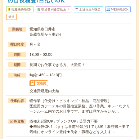
の目視検査/日払いOK
職種未経験OK
交通費別途支給あり
土日祝日が休み
WEB登録OK
派遣
愛知県春日井市
勤務地
高蔵寺駅から車8分
月～金
曜日頻度
18:00～02:00
時間
長期でお仕事できる方、大歓迎！
期間
時給1450～1813円
時給
交通費
交通費規定内支給
軽作業（仕分け・ピッキング・検品、商品管理）
仕事内容
医療用カテーテルの目視検査業務。座り作業。キレイなクリ
ーンルーム内でのお仕事です。まずは見学からいか…
職種未経験OK / ブランクOK / 英語力不要
応募資格
◆未経験OK！〇まずは事前登録だけでもOK！履歴書不要で
気軽にオンライン登録★氏名・職種などを入力す…