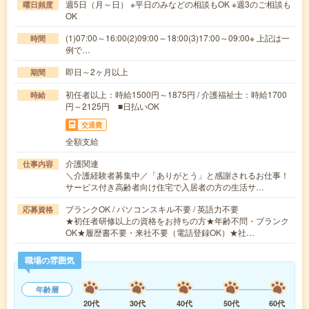
週5日（月～日） ※平日のみなどの相談もOK ※週3のご相談も
曜日頻度
OK
(1)07:00～16:00(2)09:00～18:00(3)17:00～09:00※ 上記は一
時間
例で…
即日～2ヶ月以上
期間
初任者以上：時給1500円～1875円 / 介護福祉士：時給1700
時給
円～2125円 ■日払いOK
交通費
全額支給
介護関連
仕事内容
＼介護経験者募集中／「ありがとう」と感謝されるお仕事！
サービス付き高齢者向け住宅で入居者の方の生活サ…
ブランクOK / パソコンスキル不要 / 英語力不要
応募資格
★初任者研修以上の資格をお持ちの方★年齢不問・ブランク
OK★履歴書不要・来社不要（電話登録OK）★社…
職場の雰囲気
年齢層
20代
30代
40代
50代
60代