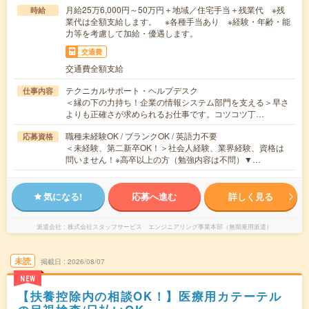
月給25万6,000円～50万円＋地域／住宅手当＋残業代 ※残
時給
業代は全額支給します。 ※各種手当あり ※経験・年齢・能
力等を考慮して加給・優遇します。
交通費
交通費全額支給
テクニカルサポート・ヘルプデスク
仕事内容
＜縁の下の力持ち！企業の情報システム部門を支える＞早さ
よりも正確さが求められるお仕事です。コツコツ丁…
職種未経験OK / ブランクOK / 英語力不要
応募資格
＜未経験、第二新卒OK！＞社会人経験、業界経験、資格は
問いません！※高卒以上の方（勉強内容は不問）▼…
気になる!
応募へ進む
詳しく見る
派遣会社
株式会社スタッフサービス エンジニアリング事業本部（無期雇用派遣）
未読
掲載日
2026/08/07
NEW
【扶養控除内の相談OK！】医療用カテーテル