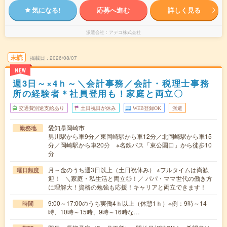
気になる!
応募へ進む
詳しく見る
派遣会社
アデコ株式会社
未読
掲載日
2026/08/07
NEW
週3日～×4ｈ～＼会計事務／会計・税理士事務
所の経験者＊社員登用も！家庭と両立〇
交通費別途支給あり
土日祝日が休み
WEB登録OK
派遣
愛知県岡崎市
勤務地
男川駅から車9分／東岡崎駅から車12分／北岡崎駅から車15
分／岡崎駅から車20分 ※名鉄バス「東公園口」から徒歩10
分
月～金のうち週3日以上（土日祝休み） ※フルタイムは尚歓
曜日頻度
迎！ ＼家庭・私生活と両立◎！／ パパ・ママ世代の働き方
に理解大！資格の勉強も応援！キャリアと両立できます！
9:00～17:00のうち実働4ｈ以上（休憩1ｈ）※例：9時～14
時間
時、10時～15時、9時～16時な…