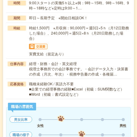
9:00スタートの実働5ｈ以上※例：9時～15時、9時～16時、9
時間
時～18時など※定時は9:00～1…
即日～長期予定 ※開始日相談OK！
期間
時給1,500円 ※月収例：90,000円＝週3日×5ｈ（月12日勤務
時給
した場合）、240,000円＝週5日×8ｈ（月20日勤務した場
合）
交通費
実費支給（規定あり）
経理・財務・会計・英文経理
仕事内容
税理士事務所での会計事務です。・会計データ入力・決算書
の作成（月次、年次）・税務申告書の作成・各種届…
職種未経験OK / 英語力不要
応募資格
■企業での経理事務の経験■Excel（初級：SUM関数など）
■Word（初級：書式設定など）
職場の雰囲気
男女比率
女性
男性
職場の様子