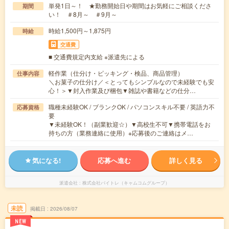
単発1日～！ ★勤務開始日や期間はお気軽にご相談くださ
期間
い！ ＃8月～ ＃9月～
時給1,500円～1,875円
時給
交通費
■ 交通費規定内支給 ※派遣先による
軽作業（仕分け・ピッキング・検品、商品管理）
仕事内容
＼お菓子の仕分け／＜とってもシンプルなので未経験でも安
心！＞▼封入作業及び梱包▼雑誌や書籍などの仕分…
職種未経験OK / ブランクOK / パソコンスキル不要 / 英語力不
応募資格
要
▼未経験OK！（副業歓迎☆）▼高校生不可▼携帯電話をお
持ちの方（業務連絡に使用）※応募後のご連絡はメ…
気になる!
応募へ進む
詳しく見る
派遣会社
株式会社バイトレ（キャムコムグループ）
未読
掲載日
2026/08/07
NEW