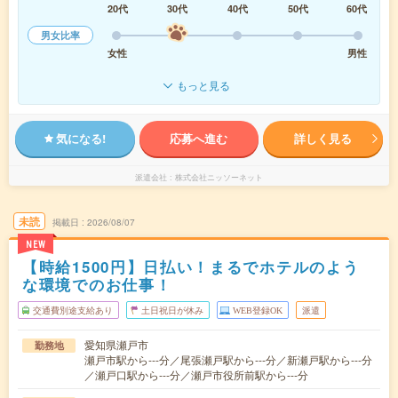
20代
30代
40代
50代
60代
男女比率
女性
男性
もっと見る
気になる!
応募へ進む
詳しく見る
派遣会社
株式会社ニッソーネット
未読
掲載日
2026/08/07
NEW
【時給1500円】日払い！まるでホテルのよう
な環境でのお仕事！
交通費別途支給あり
土日祝日が休み
WEB登録OK
派遣
愛知県瀬戸市
勤務地
瀬戸市駅から---分／尾張瀬戸駅から---分／新瀬戸駅から---分
／瀬戸口駅から---分／瀬戸市役所前駅から---分