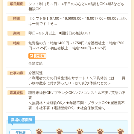
シフト制（月～日） ※平日のみなどの相談もOK ※週3なども
曜日頻度
相談OK
【シフト例】07:00～16:0009:00～18:0017:00～09:00※ 上記
時間
は一例です！そ…
即日～2ヶ月以上 ■開始日の相談OK！
期間
無資格の方：時給1400円～1750円 / 介護福祉士：時給1700
時給
円～2125円 / 初任者以上：時給1500円～1875円
交通費
全額支給
介護関連
仕事内容
／利用者の方の日常生活をサポート！＼▽具体的には…・買
い物や散歩に付き添ったり・折り紙や体操などのレ…
職種未経験OK / ブランクOK / パソコンスキル不要 / 英語力不
応募資格
要
＼無資格＊未経験OK／★年齢不問・ブランクOK★履歴書不
要・来社不要（電話登録OK）★社会保険完備＼…
職場の雰囲気
年齢層