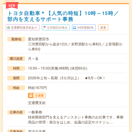
NEW
トヨタ自動車＊【人気の時短】10時～15時／
部内を支えるサポート事務
交通費別途支給あり
土日祝日が休み
WEB登録OK
派遣
愛知県豊田市
勤務地
三河豊田駅から徒歩12分／末野原駅から車8分／上挙母駅か
ら車9分
月～金
曜日頻度
10:00～15:00(実働:4時間) (休憩60分)
時間
2026/9/上旬～長期（3カ月以上） ★9月～OK！
期間
時給1670円
時給
交通費
交通費支給
一般事務
仕事内容
技術開発部門を支えるアシスタント事務のお仕事です。事務
用品の管理・発注をはじめ、会議の設定やスケジュ…
英語力不要
応募資格