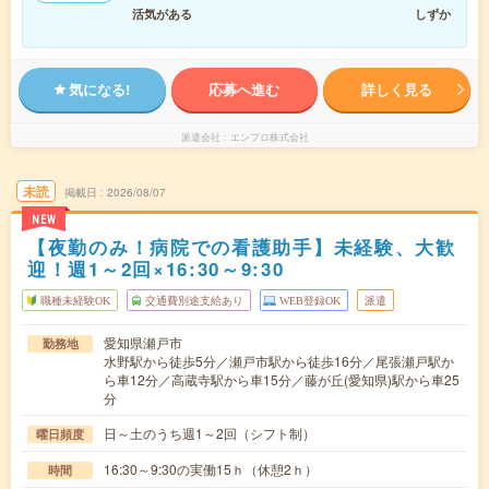
活気がある
しずか
気になる!
応募へ進む
詳しく見る
派遣会社
エンプロ株式会社
未読
掲載日
2026/08/07
NEW
【夜勤のみ！病院での看護助手】未経験、大歓
迎！週1～2回×16:30～9:30
職種未経験OK
交通費別途支給あり
WEB登録OK
派遣
愛知県瀬戸市
勤務地
水野駅から徒歩5分／瀬戸市駅から徒歩16分／尾張瀬戸駅か
ら車12分／高蔵寺駅から車15分／藤が丘(愛知県)駅から車25
分
日～土のうち週1～2回（シフト制）
曜日頻度
16:30～9:30の実働15ｈ（休憩2ｈ）
時間