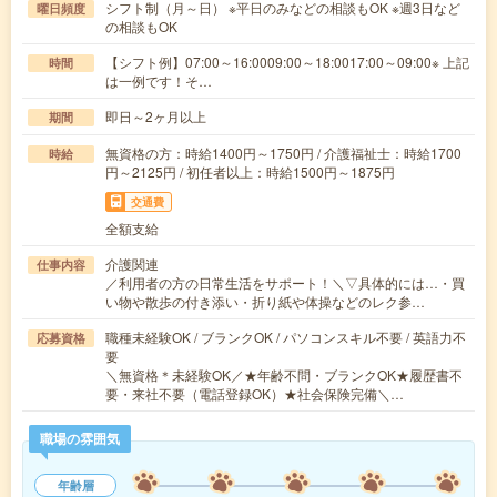
シフト制（月～日） ※平日のみなどの相談もOK ※週3日など
曜日頻度
の相談もOK
【シフト例】07:00～16:0009:00～18:0017:00～09:00※ 上記
時間
は一例です！そ…
即日～2ヶ月以上
期間
無資格の方：時給1400円～1750円 / 介護福祉士：時給1700
時給
円～2125円 / 初任者以上：時給1500円～1875円
交通費
全額支給
介護関連
仕事内容
／利用者の方の日常生活をサポート！＼▽具体的には…・買
い物や散歩の付き添い・折り紙や体操などのレク参…
職種未経験OK / ブランクOK / パソコンスキル不要 / 英語力不
応募資格
要
＼無資格＊未経験OK／★年齢不問・ブランクOK★履歴書不
要・来社不要（電話登録OK）★社会保険完備＼…
職場の雰囲気
年齢層