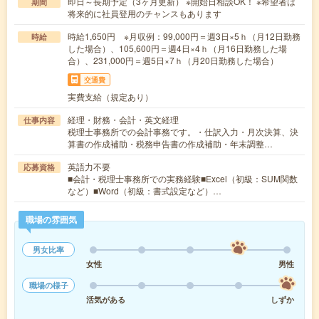
即日～長期予定（3ヶ月更新） ※開始日相談OK！ ※希望者は
期間
将来的に社員登用のチャンスもあります
時給1,650円 ※月収例：99,000円＝週3日×5ｈ（月12日勤務
時給
した場合）、105,600円＝週4日×4ｈ（月16日勤務した場
合）、231,000円＝週5日×7ｈ（月20日勤務した場合）
交通費
実費支給（規定あり）
経理・財務・会計・英文経理
仕事内容
税理士事務所での会計事務です。・仕訳入力・月次決算、決
算書の作成補助・税務申告書の作成補助・年末調整…
英語力不要
応募資格
■会計・税理士事務所での実務経験■Excel（初級：SUM関数
など）■Word（初級：書式設定など）…
職場の雰囲気
男女比率
女性
男性
職場の様子
活気がある
しずか