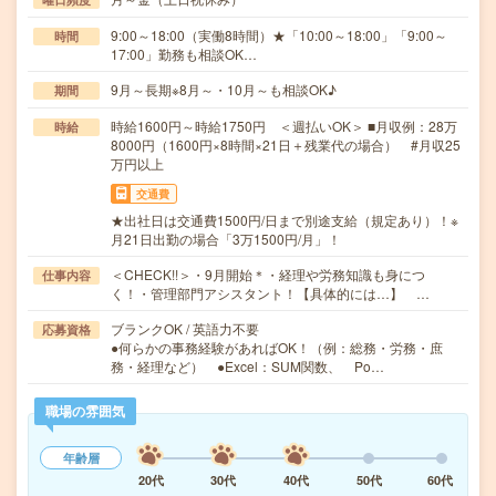
9:00～18:00（実働8時間）★「10:00～18:00」「9:00～
時間
17:00」勤務も相談OK…
9月～長期※8月～・10月～も相談OK♪
期間
時給1600円～時給1750円 ＜週払いOK＞ ■月収例：28万
時給
8000円（1600円×8時間×21日＋残業代の場合） #月収25
万円以上
交通費
★出社日は交通費1500円/日まで別途支給（規定あり）！※
月21日出勤の場合「3万1500円/月」！
＜CHECK!!＞・9月開始＊・経理や労務知識も身につ
仕事内容
く！・管理部門アシスタント！【具体的には…】 …
ブランクOK / 英語力不要
応募資格
●何らかの事務経験があればOK！（例：総務・労務・庶
務・経理など） ●Excel：SUM関数、 Po…
職場の雰囲気
年齢層
20代
30代
40代
50代
60代