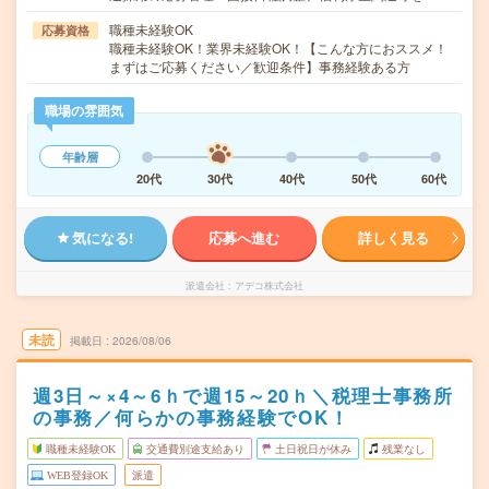
職種未経験OK
応募資格
職種未経験OK！業界未経験OK！【こんな方におススメ！
まずはご応募ください／歓迎条件】事務経験ある方
職場の雰囲気
年齢層
20代
30代
40代
50代
60代
気になる!
応募へ進む
詳しく見る
派遣会社
アデコ株式会社
未読
掲載日
2026/08/06
週3日～×4～6ｈで週15～20ｈ＼税理士事務所
の事務／何らかの事務経験でOK！
職種未経験OK
交通費別途支給あり
土日祝日が休み
残業なし
WEB登録OK
派遣