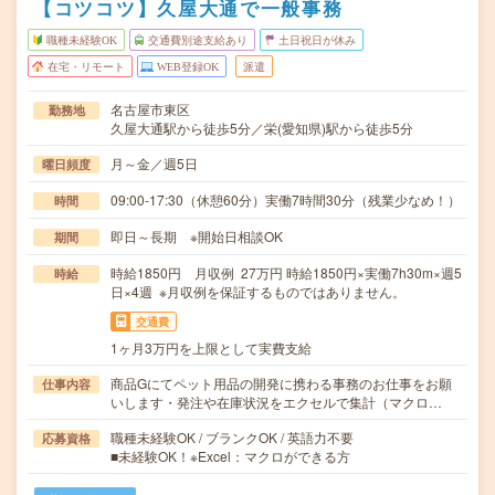
【コツコツ】久屋大通で一般事務
職種未経験OK
交通費別途支給あり
土日祝日が休み
在宅・リモート
WEB登録OK
派遣
名古屋市東区
勤務地
久屋大通駅から徒歩5分／栄(愛知県)駅から徒歩5分
月～金／週5日
曜日頻度
09:00-17:30（休憩60分）実働7時間30分（残業少なめ！）
時間
即日～長期 ※開始日相談OK
期間
時給1850円 月収例 27万円 時給1850円×実働7h30m×週5
時給
日×4週 ※月収例を保証するものではありません。
交通費
1ヶ月3万円を上限として実費支給
商品Gにてペット用品の開発に携わる事務のお仕事をお願
仕事内容
いします・発注や在庫状況をエクセルで集計（マクロ…
職種未経験OK / ブランクOK / 英語力不要
応募資格
■未経験OK！※Excel：マクロができる方