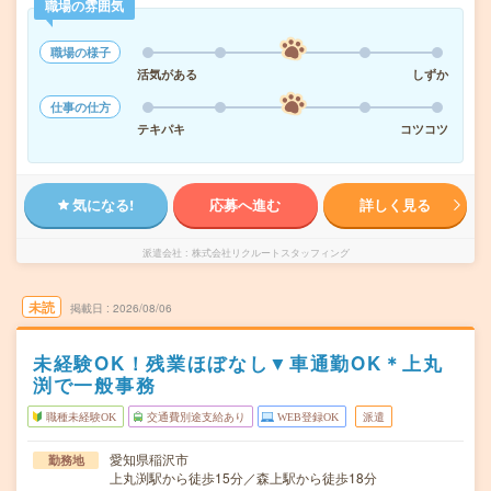
職場の雰囲気
職場の様子
活気がある
しずか
仕事の仕方
テキパキ
コツコツ
気になる!
応募へ進む
詳しく見る
派遣会社
株式会社リクルートスタッフィング
未読
掲載日
2026/08/06
未経験OK！残業ほぼなし▼車通勤OK＊上丸
渕で一般事務
職種未経験OK
交通費別途支給あり
WEB登録OK
派遣
愛知県稲沢市
勤務地
上丸渕駅から徒歩15分／森上駅から徒歩18分