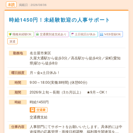
未読
掲載日
2026/08/06
時給1450円！未経験歓迎の人事サポート
職種未経験OK
交通費別途支給あり
土日祝日が休み
WEB登録OK
派遣
名古屋市東区
勤務地
久屋大通駅から徒歩3分／高岳駅から徒歩4分／栄町(愛知
県)駅から徒歩8分
月～金※土日休み！
曜日頻度
9:00～18:00(実働:8時間) (休憩60分)
時間
2026/9/上旬～長期（3カ月以上） ★9月～OK！
期間
時給1450円
時給
交通費
交通費支給
人事部門にてサポートをお願いいたします。具体的には中
仕事内容
途採用の応募管理・面接日程調整、福利厚生関連等を…