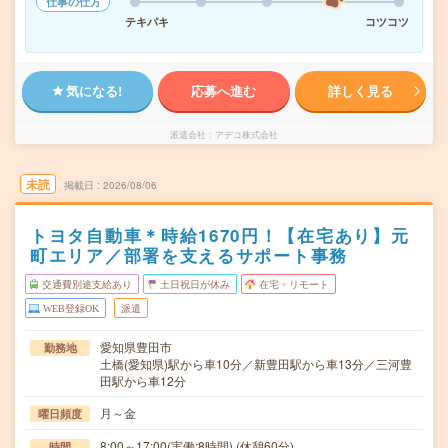
仕事の仕方
テキパキ
コツコツ
気になる!
応募へ進む
詳しく見る
派遣会社
アデコ株式会社
未読
掲載日
2026/08/06
トヨタ自動車＊時給1670円！【在宅あり】元
町エリア／部署を支えるサポート事務
交通費別途支給あり
土日祝日が休み
在宅・リモート
WEB登録OK
派遣
愛知県豊田市
勤務地
土橋(愛知県)駅から車10分／新豊田駅から車13分／三河豊
田駅から車12分
月～金
曜日頻度
8:00～17:00(実働:8時間) (休憩60分)
時間