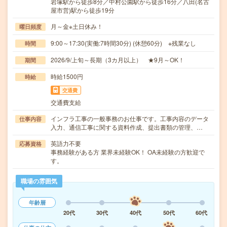
岩塚駅から徒歩8分／中村公園駅から徒歩16分／八田(名古
屋市営)駅から徒歩19分
月～金※土日休み！
曜日頻度
9:00～17:30(実働:7時間30分) (休憩60分) ※残業なし
時間
2026/9/上旬～長期（3カ月以上） ★9月～OK！
期間
時給1500円
時給
交通費
交通費支給
インフラ工事の一般事務のお仕事です。工事内容のデータ
仕事内容
入力、通信工事に関する資料作成、提出書類の管理、…
英語力不要
応募資格
事務経験がある方 業界未経験OK！ OA未経験の方歓迎で
す。
職場の雰囲気
年齢層
20代
30代
40代
50代
60代