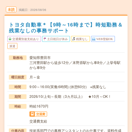
未読
掲載日
2026/08/06
トヨタ自動車＊【9時～16時まで】時短勤務＆
残業なしの事務サポート
交通費別途支給あり
土日祝日が休み
残業なし
WEB登録OK
派遣
愛知県豊田市
勤務地
三河豊田駅から徒歩12分／末野原駅から車8分／上挙母駅
から車9分
月～金
曜日頻度
9:00～16:00(実働:6時間) (休憩60分) ※残業なし
時間
2026/10/上旬～長期（3カ月以上） ★10月～OK！
期間
時給1670円
時給
交通費
交通費支給
技術系部門での事務アシスタントのお仕事です。資料作成
仕事内容