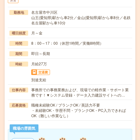
派遣
名古屋市中川区
勤務地
山王(愛知県)駅から車2分／金山(愛知県)駅から車8分／名鉄
名古屋駅から車10分
月～金
曜日頻度
8：00～17：00（休憩1時間／実働8時間）
時間
即日～長期
期間
月給27万
時給
交通費
別途支給
事務所での事務業務および、現場での軽作業・サポート業
仕事内容
務です！▼システム登録・データ入力建設サイトへの…
職種未経験OK / ブランクOK / 英語力不要
応募資格
・未経験OK・学歴不問・ブランクOK・PC入力できれば
OK（難しい作業なし）
職場の雰囲気