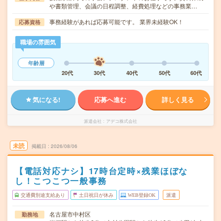
や書類管理、会議の日程調整、経費処理などの事務業…
事務経験があれば応募可能です。 業界未経験OK！
応募資格
職場の雰囲気
年齢層
20代
30代
40代
50代
60代
気になる!
応募へ進む
詳しく見る
派遣会社
アデコ株式会社
未読
掲載日
2026/08/06
【電話対応ナシ】17時台定時×残業ほぼな
し！こつこつ一般事務
交通費別途支給あり
土日祝日が休み
WEB登録OK
派遣
名古屋市中村区
勤務地