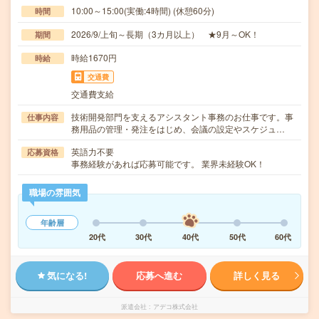
10:00～15:00(実働:4時間) (休憩60分)
時間
2026/9/上旬～長期（3カ月以上） ★9月～OK！
期間
時給1670円
時給
交通費
交通費支給
技術開発部門を支えるアシスタント事務のお仕事です。事
仕事内容
務用品の管理・発注をはじめ、会議の設定やスケジュ…
英語力不要
応募資格
事務経験があれば応募可能です。 業界未経験OK！
職場の雰囲気
年齢層
20代
30代
40代
50代
60代
気になる!
応募へ進む
詳しく見る
派遣会社
アデコ株式会社