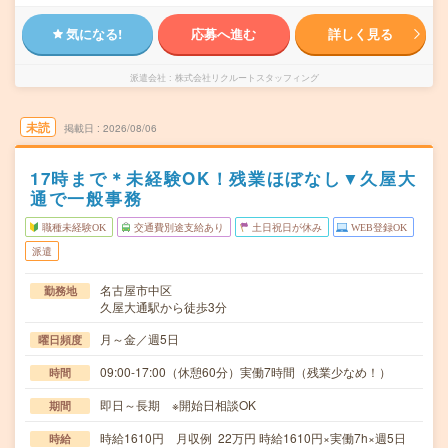
気になる!
応募へ進む
詳しく見る
派遣会社
株式会社リクルートスタッフィング
未読
掲載日
2026/08/06
17時まで＊未経験OK！残業ほぼなし▼久屋大
通で一般事務
職種未経験OK
交通費別途支給あり
土日祝日が休み
WEB登録OK
派遣
名古屋市中区
勤務地
久屋大通駅から徒歩3分
月～金／週5日
曜日頻度
09:00-17:00（休憩60分）実働7時間（残業少なめ！）
時間
即日～長期 ※開始日相談OK
期間
時給1610円 月収例 22万円 時給1610円×実働7h×週5日
時給