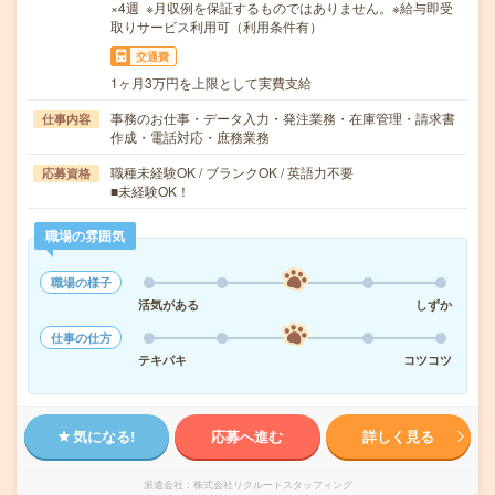
×4週 ※月収例を保証するものではありません。※給与即受
取りサービス利用可（利用条件有）
交通費
1ヶ月3万円を上限として実費支給
事務のお仕事・データ入力・発注業務・在庫管理・請求書
仕事内容
作成・電話対応・庶務業務
職種未経験OK / ブランクOK / 英語力不要
応募資格
■未経験OK！
職場の雰囲気
職場の様子
活気がある
しずか
仕事の仕方
テキパキ
コツコツ
気になる!
応募へ進む
詳しく見る
派遣会社
株式会社リクルートスタッフィング