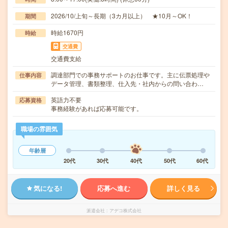
2026/10/上旬～長期（3カ月以上） ★10月～OK！
期間
時給1670円
時給
交通費
交通費支給
調達部門での事務サポートのお仕事です。主に伝票処理や
仕事内容
データ管理、書類整理、仕入先・社内からの問い合わ…
英語力不要
応募資格
事務経験があれば応募可能です。
職場の雰囲気
年齢層
20代
30代
40代
50代
60代
気になる!
応募へ進む
詳しく見る
派遣会社
アデコ株式会社