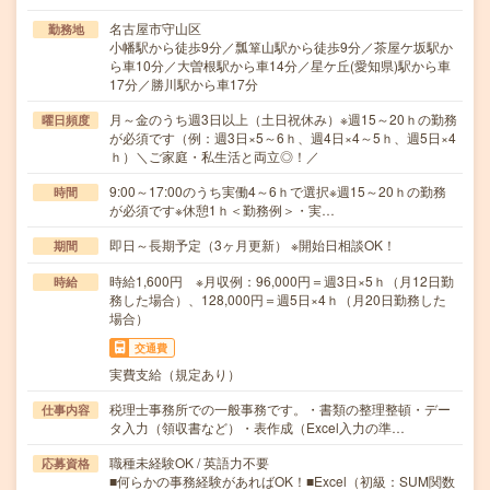
名古屋市守山区
勤務地
小幡駅から徒歩9分／瓢箪山駅から徒歩9分／茶屋ケ坂駅か
ら車10分／大曽根駅から車14分／星ケ丘(愛知県)駅から車
17分／勝川駅から車17分
月～金のうち週3日以上（土日祝休み）※週15～20ｈの勤務
曜日頻度
が必須です（例：週3日×5～6ｈ、週4日×4～5ｈ、週5日×4
ｈ）＼ご家庭・私生活と両立◎！／
9:00～17:00のうち実働4～6ｈで選択※週15～20ｈの勤務
時間
が必須です※休憩1ｈ＜勤務例＞・実…
即日～長期予定（3ヶ月更新） ※開始日相談OK！
期間
時給1,600円 ※月収例：96,000円＝週3日×5ｈ（月12日勤
時給
務した場合）、128,000円＝週5日×4ｈ（月20日勤務した
場合）
交通費
実費支給（規定あり）
税理士事務所での一般事務です。・書類の整理整頓・デー
仕事内容
タ入力（領収書など）・表作成（Excel入力の準…
職種未経験OK / 英語力不要
応募資格
■何らかの事務経験があればOK！■Excel（初級：SUM関数