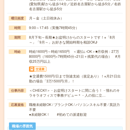
(愛知県)駅から徒歩14分／近鉄名古屋駅から徒歩5分／名鉄
名古屋駅から徒歩5分
月～金（土日祝休み）
曜日頻度
9:00～17:45（実働7時間45分）
時間
8月下旬～長期★お盆明けからのスタートです！※「8月
期間
～」「9月～」お好きな開始時期を相談OK♪
時給1600円～時給1650円 ＜週払いOK＞■月収例：27万
時給
8000円（1600円×7時間45分×21日＋残業代の場合） #月
収25万円以上
交通費
★交通費1500円/日まで別途支給（規定あり）！※月21日出
勤の場合「3万1500円/月」！
＜CHECK!!＞・お盆明けスタートに間に合う！・憧れのキ
仕事内容
ラキラオフィスで事務デビュー＊・人の役に立…
職種未経験OK / ブランクOK / パソコンスキル不要 / 英語力
応募資格
不要
●未経験OK！ #初めての派遣歓迎
職場の雰囲気