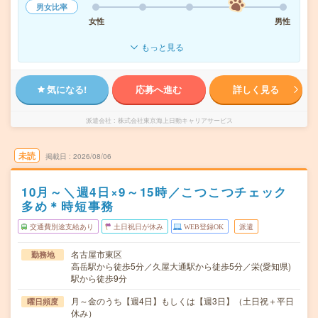
男女比率
女性
男性
もっと見る
気になる!
応募へ進む
詳しく見る
派遣会社
株式会社東京海上日動キャリアサービス
未読
掲載日
2026/08/06
10月～＼週4日×9～15時／こつこつチェック
多め＊時短事務
交通費別途支給あり
土日祝日が休み
WEB登録OK
派遣
名古屋市東区
勤務地
高岳駅から徒歩5分／久屋大通駅から徒歩5分／栄(愛知県)
駅から徒歩9分
月～金のうち【週4日】もしくは【週3日】（土日祝＋平日
曜日頻度
休み）