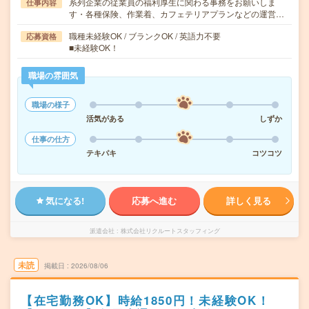
系列企業の従業員の福利厚生に関わる事務をお願いしま
仕事内容
す・各種保険、作業着、カフェテリアプランなどの運営…
職種未経験OK / ブランクOK / 英語力不要
応募資格
■未経験OK！
職場の雰囲気
職場の様子
活気がある
しずか
仕事の仕方
テキパキ
コツコツ
気になる!
応募へ進む
詳しく見る
派遣会社
株式会社リクルートスタッフィング
未読
掲載日
2026/08/06
【在宅勤務OK】時給1850円！未経験OK！