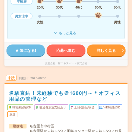
年齢層
20代
30代
40代
50代
60代
男女比率
女性
男性
もっと見る
気になる!
応募へ進む
詳しく見る
派遣会社
縁エキスパート株式会社
未読
掲載日
2026/08/06
名駅直結！未経験でも＠1600円～＊オフィス
用品の管理など
職種未経験OK
交通費別途支給あり
土日祝日が休み
WEB登録OK
派遣
名古屋市中村区
勤務地
名古屋駅から徒歩5分／国際センター駅から徒歩5分／伏見