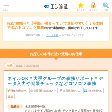
メニュー
気になる!
ログイン
検索
時給1600円＊【手順が決まっていて進めやすい】3名体制
で進めるコツコツ事務
のお仕事情報は、掲載が終了しています
掲載時の情報は、
ページ下部
からご覧いただけます。
お探しの条件に近い派遣のお仕事
未読
掲載日
2026/08/06
ネイルOK＊大手グループの事務サポート＊デ
ータ入力や期限チェックなどコツコツ事務
職種未経験OK
交通費別途支給あり
土日祝日が休み
WEB登録OK
派遣
名古屋市中村区
勤務地
ささしまライブ駅から徒歩1分／名鉄名古屋駅から徒歩10