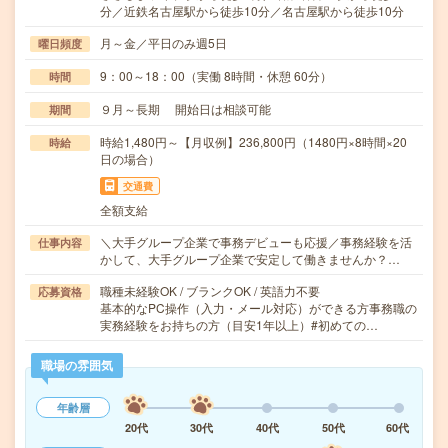
分／近鉄名古屋駅から徒歩10分／名古屋駅から徒歩10分
月～金／平日のみ週5日
曜日頻度
9：00～18：00（実働 8時間・休憩 60分）
時間
９月～長期 開始日は相談可能
期間
時給1,480円～【月収例】236,800円（1480円×8時間×20
時給
日の場合）
交通費
全額支給
＼大手グループ企業で事務デビューも応援／事務経験を活
仕事内容
かして、大手グループ企業で安定して働きませんか？…
職種未経験OK / ブランクOK / 英語力不要
応募資格
基本的なPC操作（入力・メール対応）ができる方事務職の
実務経験をお持ちの方（目安1年以上）#初めての…
職場の雰囲気
年齢層
20代
30代
40代
50代
60代