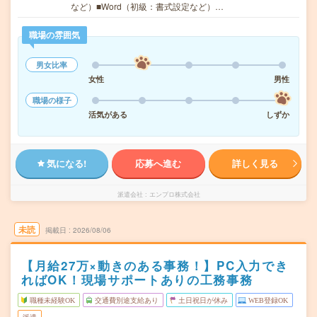
など）■Word（初級：書式設定など）…
職場の雰囲気
男女比率
女性
男性
職場の様子
活気がある
しずか
気になる!
応募へ進む
詳しく見る
派遣会社
エンプロ株式会社
未読
掲載日
2026/08/06
【月給27万×動きのある事務！】PC入力でき
ればOK！現場サポートありの工務事務
職種未経験OK
交通費別途支給あり
土日祝日が休み
WEB登録OK