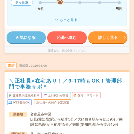
男女比率
女性
男性
もっと見る
気になる!
応募へ進む
詳しく見る
派遣会社
株式会社ジョブコム
未読
掲載日
2026/08/06
＼正社員×在宅あり！／9-17時もOK！管理部
門で事務サポ＊
交通費別途支給あり
土日祝日が休み
在宅・リモート
WEB登録OK
正社員への紹介予定派遣
名古屋市中区
勤務地
伏見(愛知県)駅から徒歩5分／大須観音駅から徒歩9分／栄
(愛知県)駅から徒歩15分／栄町(愛知県)駅から徒歩15分
月～金（土日祝休み）
曜日頻度