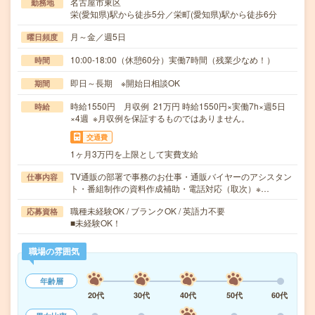
名古屋市東区
勤務地
栄(愛知県)駅から徒歩5分／栄町(愛知県)駅から徒歩6分
月～金／週5日
曜日頻度
10:00-18:00（休憩60分）実働7時間（残業少なめ！）
時間
即日～長期 ※開始日相談OK
期間
時給1550円 月収例 21万円 時給1550円×実働7h×週5日
時給
×4週 ※月収例を保証するものではありません。
交通費
1ヶ月3万円を上限として実費支給
TV通販の部署で事務のお仕事・通販バイヤーのアシスタン
仕事内容
ト・番組制作の資料作成補助・電話対応（取次）※…
職種未経験OK / ブランクOK / 英語力不要
応募資格
■未経験OK！
職場の雰囲気
年齢層
20代
30代
40代
50代
60代