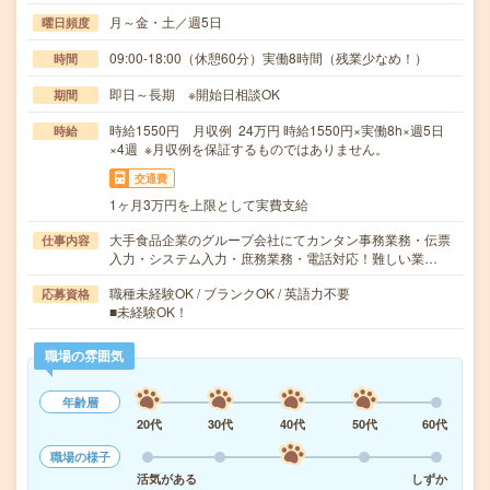
月～金・土／週5日
曜日頻度
09:00-18:00（休憩60分）実働8時間（残業少なめ！）
時間
即日～長期 ※開始日相談OK
期間
時給1550円 月収例 24万円 時給1550円×実働8h×週5日
時給
×4週 ※月収例を保証するものではありません。
交通費
1ヶ月3万円を上限として実費支給
大手食品企業のグループ会社にてカンタン事務業務・伝票
仕事内容
入力・システム入力・庶務業務・電話対応！難しい業…
職種未経験OK / ブランクOK / 英語力不要
応募資格
■未経験OK！
職場の雰囲気
年齢層
20代
30代
40代
50代
60代
職場の様子
活気がある
しずか