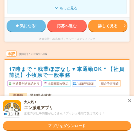
もっと見る
気になる!
応募へ進む
詳しく見る
派遣会社
株式会社リクルートスタッフィング
未読
掲載日
2026/08/06
17時まで＊残業ほぼなし▼車通勤OK＊【社員
前提】小牧原で一般事務
交通費別途支給あり
土日祝日が休み
WEB登録OK
紹介予定派遣
愛知県小牧市
勤務地
小牧原駅から徒歩10分
大人気！
エン派遣アプリ
月～金／週5日
曜日頻度
派遣のお仕事情報がたくさん！プッシュ通知で受け取ろう！
08:30-17:00（休憩45分）実働7時間45分（残業少なめ！）
時間
アプリをダウンロード
即日～長期 ※開始日相談OK
期間