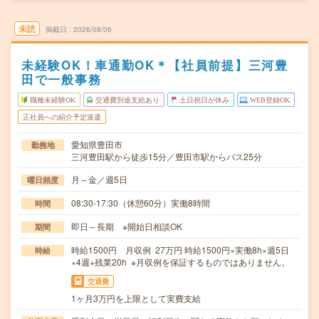
未読
掲載日
2026/08/06
未経験OK！車通勤OK＊【社員前提】三河豊
田で一般事務
職種未経験OK
交通費別途支給あり
土日祝日が休み
WEB登録OK
正社員への紹介予定派遣
愛知県豊田市
勤務地
三河豊田駅から徒歩15分／豊田市駅からバス25分
月～金／週5日
曜日頻度
08:30-17:30（休憩60分）実働8時間
時間
即日～長期 ※開始日相談OK
期間
時給1500円 月収例 27万円 時給1500円×実働8h×週5日
時給
×4週+残業20h ※月収例を保証するものではありません。
交通費
1ヶ月3万円を上限として実費支給