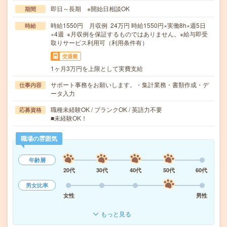
即日～長期 ※開始日相談OK
期間
時給1550円 月収例 24万円 時給1550円×実働8h×週5日
時給
×4週 ※月収例を保証するものではありません。※給与即受
取りサービス利用可（利用条件有）
交通費
1ヶ月3万円を上限として実費支給
サポート事務をお願いします。・集計業務・書類作成・デ
仕事内容
ータ入力
職種未経験OK / ブランクOK / 英語力不要
応募資格
■未経験OK！
職場の雰囲気
年齢層
20代
30代
40代
50代
60代
男女比率
女性
男性
もっと見る