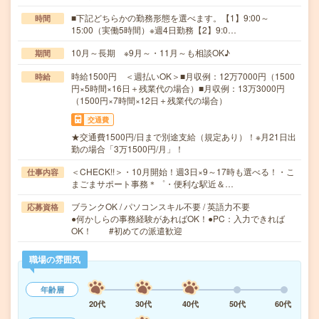
■下記どちらかの勤務形態を選べます。【1】9:00～
時間
15:00（実働5時間）※週4日勤務【2】9:0…
10月～長期 ※9月～・11月～も相談OK♪
期間
時給1500円 ＜週払いOK＞■月収例：12万7000円（1500
時給
円×5時間×16日＋残業代の場合）■月収例：13万3000円
（1500円×7時間×12日＋残業代の場合）
交通費
★交通費1500円/日まで別途支給（規定あり）！※月21日出
勤の場合「3万1500円/月」！
＜CHECK!!＞・10月開始！週3日×9～17時も選べる！・こ
仕事内容
まごまサポート事務＊゜・便利な駅近＆…
ブランクOK / パソコンスキル不要 / 英語力不要
応募資格
●何かしらの事務経験があればOK！●PC：入力できれば
OK！ #初めての派遣歓迎
職場の雰囲気
年齢層
20代
30代
40代
50代
60代