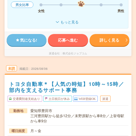
男女比率
女性
男性
もっと見る
気になる!
応募へ進む
詳しく見る
派遣会社
株式会社ジョブコム
未読
掲載日
2026/08/06
トヨタ自動車＊【人気の時短】10時～15時／
部内を支えるサポート事務
交通費別途支給あり
土日祝日が休み
WEB登録OK
派遣
愛知県豊田市
勤務地
三河豊田駅から徒歩12分／末野原駅から車8分／上挙母駅
から車9分
月～金
曜日頻度