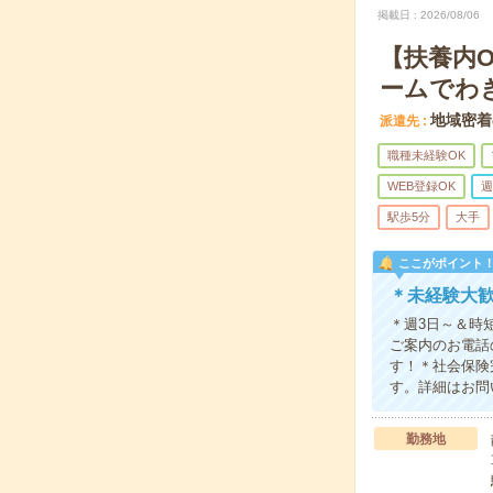
掲載日
2026/08/06
【扶養内
ームでわ
地域密着
派遣先
職種未経験OK
WEB登録OK
週
駅歩5分
大手
ここがポイント
＊未経験大
＊週3日～＆時
ご案内のお電話
す！＊社会保険
す。詳細はお問
勤務地