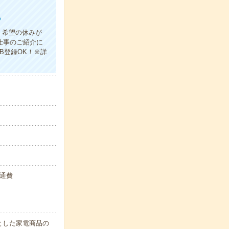
》
、希望の休みが
仕事のご紹介に
B登録OK！※詳
交通費
とした家電商品の