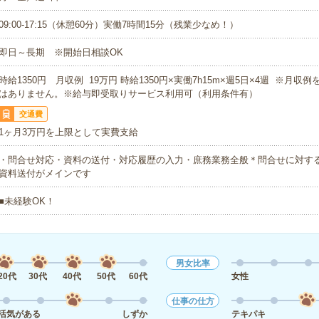
09:00-17:15（休憩60分）実働7時間15分（残業少なめ！）
即日～長期 ※開始日相談OK
時給1350円 月収例 19万円 時給1350円×実働7h15m×週5日×4週 ※月収
はありません。※給与即受取りサービス利用可（利用条件有）
交通費
1ヶ月3万円を上限として実費支給
・問合せ対応・資料の送付・対応履歴の入力・庶務業務全般＊問合せに対す
資料送付がメインです
■未経験OK！
男女比率
20代
30代
40代
50代
60代
女性
仕事の仕方
活気がある
しずか
テキパキ