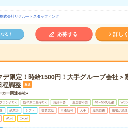
株式会社リクルートスタッフィング
応募する
詳し
になる！
マデ限定！時給1500円！大手グループ会社＞
日程調整
派遣
ーカー関連会社●
ブランクOK
既卒第二新卒OK
英語不要
履歴書不要
40～50代活躍
WE
休
残業少
シフト
交費支給
車通勤可
大手
服装自由
職場が禁煙
Word
Excel