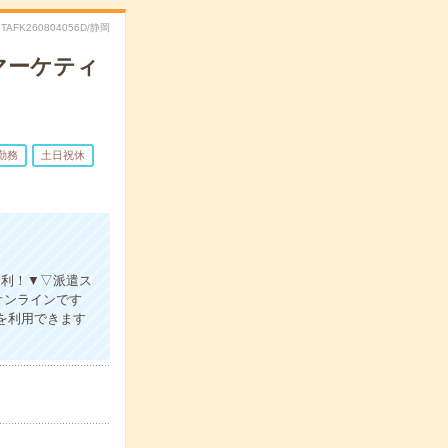
STAFK260804056D/静岡
マーケティ
勤務
土日祝休
便利！▼▽派遣ス
オンラインです
スを利用できます