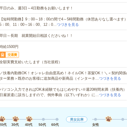
平日のみ、週3日～4日勤務をお願いします！
【短時間勤務】9：00～18：00の間で4～5時間勤務（休憩ありなし選べます）例
5：00、11：00～16：00、12：0…
つづきを見る
即日～長期 就業開始日相談くださいね！！
時給1500円
交通費
全額実費支給いたします（当社規程）
／扶養内勤務OK！オシャレ自由度高め！ネイルOK！茶髪OK！＼＜契約関
ター業務＞既存のお客様に追加商品や新商品（インターネ…
つづきを見る
パソコン入力できればOK未経験でもはじめやすい※週20時間未満（扶養内
日雇派遣に該当しますので、例外事由（以下いずれか）に…
つづきを見る
男女比率
20代
30代
40代
50代
60代
女性