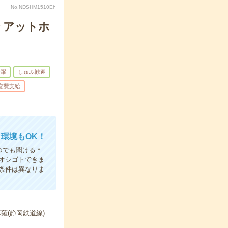
No.NDSHM1510Eh
＊アットホ
活躍
しゅふ歓迎
交費支給
環境もOK！
つでも聞ける＊
オシゴトできま
条件は異なりま
薙(静岡鉄道線)