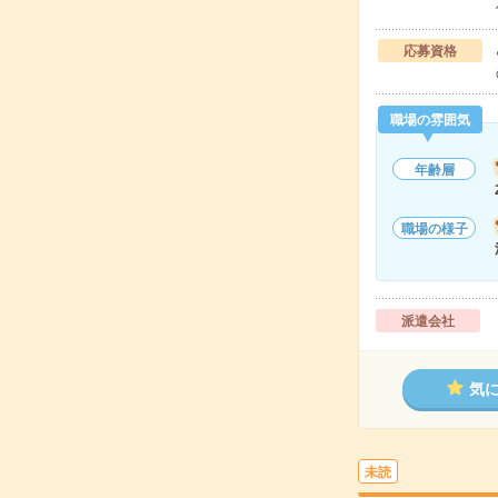
応募資格
職場の雰囲気
年齢層
職場の様子
派遣会社
気
未読