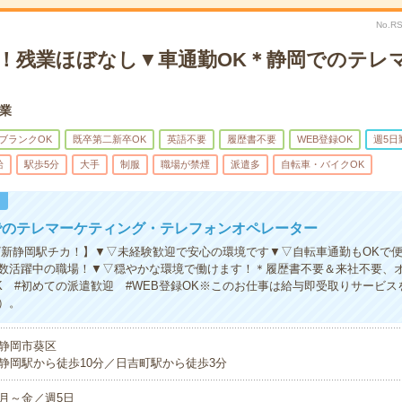
No.R
K！残業ほぼなし▼車通勤OK＊静岡でのテレ
業
ブランクOK
既卒第二新卒OK
英語不要
履歴書不要
WEB登録OK
週5日
給
駅歩5分
大手
制服
職場が禁煙
派遣多
自転車・バイクOK
！
でのテレマーケティング・テレフォンオペレーター
/新静岡駅チカ！】▼▽未経験歓迎で安心の環境です▼▽自転車通勤もOKで
数活躍中の職場！▼▽穏やかな環境で働けます！＊履歴書不要＆来社不要、
OK #初めての派遣歓迎 #WEB登録OK※このお仕事は給与即受取りサービ
）。
静岡市葵区
静岡駅から徒歩10分／日吉町駅から徒歩3分
月～金／週5日