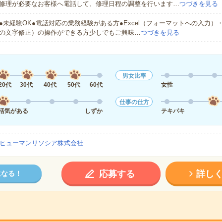
修理が必要なお客様へ電話して、修理日程の調整を行います…
つづきを見る
●未経験OK●電話対応の業務経験がある方●Excel（フォーマットへの入力）・
の文字修正）の操作ができる方少しでもご興味…
つづきを見る
男女比率
20代
30代
40代
50代
60代
女性
仕事の仕方
活気がある
しずか
テキパキ
ヒューマンリソシア株式会社
応募する
詳し
になる！