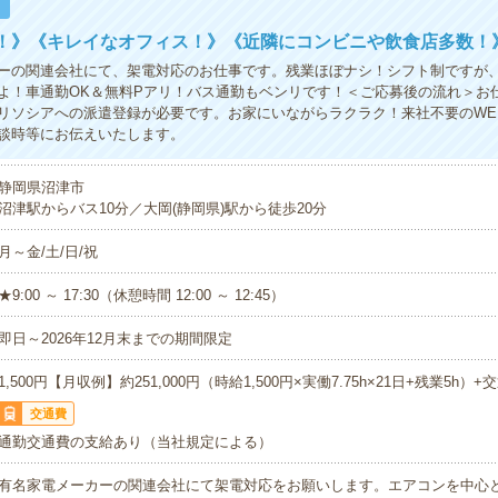
！
K！》《キレイなオフィス！》《近隣にコンビニや飲食店多数！
ーの関連会社にて、架電対応のお仕事です。残業ほぼナシ！シフト制ですが
よ！車通勤OK＆無料Pアリ！バス通勤もベンリです！＜ご応募後の流れ＞お
リソシアへの派遣登録が必要です。お家にいながらラクラク！来社不要のWE
談時等にお伝えいたします。
静岡県沼津市
沼津駅からバス10分／大岡(静岡県)駅から徒歩20分
月～金/土/日/祝
★9:00 ～ 17:30（休憩時間 12:00 ～ 12:45）
即日～2026年12月末までの期間限定
1,500円【月収例】約251,000円（時給1,500円×実働7.75h×21日+残業5h）+
交通費
通勤交通費の支給あり（当社規定による）
有名家電メーカーの関連会社にて架電対応をお願いします。エアコンを中心