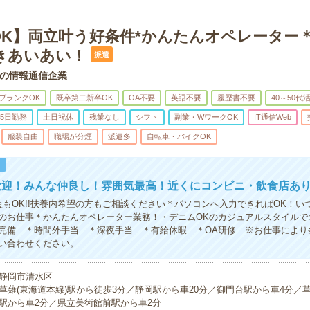
OK】両立叶う好条件*かんたんオペレーター
きあいあい！
派遣
の情報通信企業
ブランクOK
既卒第二新卒OK
OA不要
英語不要
履歴書不要
40～50代
5日勤務
土日祝休
残業なし
シフト
副業・WワークOK
IT通信Web
服装自由
職場が分煙
派遣多
自転車・バイクOK
！
歓迎！みんな仲良し！雰囲気最高！近くにコンビニ・飲食店あり
短もOK!!扶養内希望の方もご相談ください＊パソコンへ入力できればOK！い
のお仕事＊かんたんオペレーター業務！・デニムOKのカジュアルスタイルで
完備 ＊時間外手当 ＊深夜手当 ＊有給休暇 ＊OA研修 ※お仕事により
い合わせください。
静岡市清水区
草薙(東海道本線)駅から徒歩3分／静岡駅から車20分／御門台駅から車4分／草
駅から車2分／県立美術館前駅から車2分