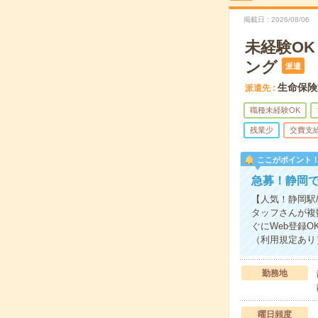
掲載日
2026/08/06
未経験O
ング
派遣
生命保険
派遣先
職種未経験OK
残業少
交費支
ここがポイント
急募！静岡
【人気！静岡駅
タッフさんが複
ぐにWeb登録
（利用規定あり
勤務地
曜日頻度