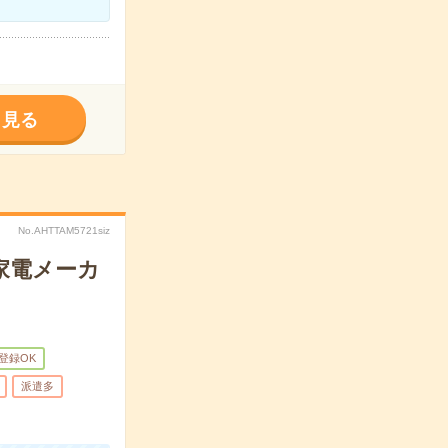
く見る
No.AHTTAM5721siz
家電メーカ
B登録OK
派遣多