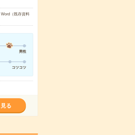
Word（既存資料
男性
コツコツ
く見る