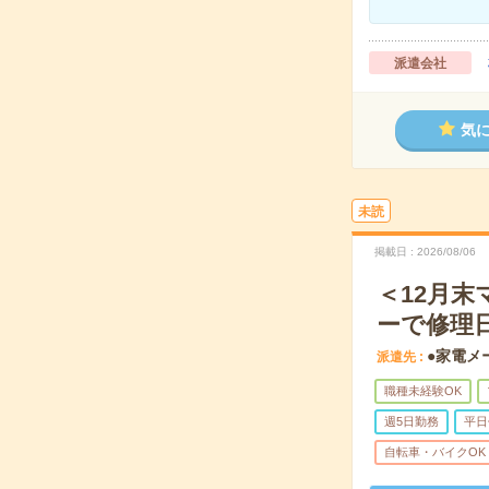
派遣会社
気
未読
掲載日
2026/08/06
＜12月末
ーで修理
●家電メ
派遣先
職種未経験OK
週5日勤務
平日
自転車・バイクOK