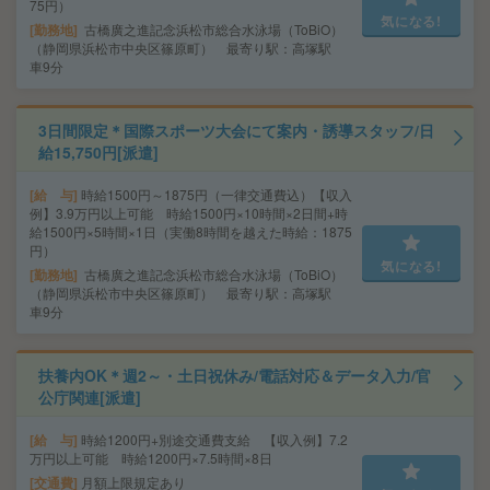
75円）
気になる!
勤務地
古橋廣之進記念浜松市総合水泳場（ToBiO）
（静岡県浜松市中央区篠原町） 最寄り駅：高塚駅
車9分
3日間限定＊国際スポーツ大会にて案内・誘導スタッフ/日
給15,750円[派遣]
給 与
時給1500円～1875円（一律交通費込）【収入
例】3.9万円以上可能 時給1500円×10時間×2日間+時
給1500円×5時間×1日（実働8時間を越えた時給：1875
円）
気になる!
勤務地
古橋廣之進記念浜松市総合水泳場（ToBiO）
（静岡県浜松市中央区篠原町） 最寄り駅：高塚駅
車9分
扶養内OK＊週2～・土日祝休み/電話対応＆データ入力/官
公庁関連[派遣]
給 与
時給1200円+別途交通費支給 【収入例】7.2
万円以上可能 時給1200円×7.5時間×8日
交通費
月額上限規定あり