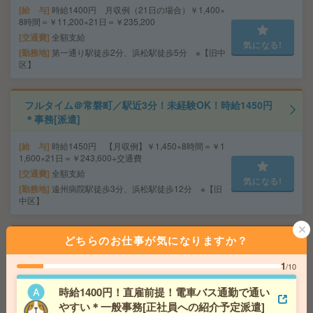
給 与
時給1400円 月収例（21日の場合）￥1,400×
8時間＝￥11,200×21日＝￥235,200
交通費
全額支給
気になる!
勤務地
第一通り駅徒歩2分、浜松駅徒歩5分 ※【旧中
区】
フルタイム＠常磐町／駅近3分！未経験OK！時給1450円
＊事務[派遣]
給 与
時給1450円 【月収例】￥1,450×8時間＝￥1
1,600×21日＝￥243,600+交通費
交通費
全額支給
気になる!
勤務地
遠州病院駅徒歩3分、浜松駅徒歩12分 ※【旧
中区】
どちらのお仕事が気になりますか？
在宅あり＊基本17時45分まで＊受発注入力など[派遣]
1
/10
給 与
時給1400円＋交 【月収例】232,750円～ ■
給与の前払いが可能な速払いサービスあり
時給1400円！直雇前提！電車バス通勤で通い
交通費
交通費支給あり
気になる!
やすい＊一般事務[正社員への紹介予定派遣]
勤務地
静岡県浜松市中央区 東海道本線（東海） 浜