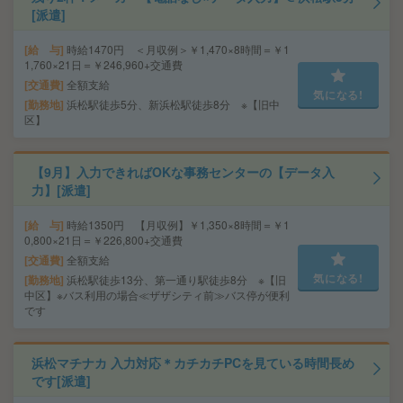
[派遣]
給 与
時給1470円 ＜月収例＞￥1,470×8時間＝￥1
1,760×21日＝￥246,960+交通費
交通費
全額支給
気になる!
勤務地
浜松駅徒歩5分、新浜松駅徒歩8分 ※【旧中
区】
【9月】入力できればOKな事務センターの【データ入
力】[派遣]
給 与
時給1350円 【月収例】￥1,350×8時間＝￥1
0,800×21日＝￥226,800+交通費
交通費
全額支給
気になる!
勤務地
浜松駅徒歩13分、第一通り駅徒歩8分 ※【旧
中区】※バス利用の場合≪ザザシティ前≫バス停が便利
です
浜松マチナカ 入力対応＊カチカチPCを見ている時間長め
です[派遣]