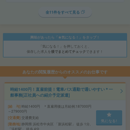
全11件をすべて見る
興味があったら「★気になる！」をタップ！
「気になる！」を押しておくと、
保存した求人を
後でまとめてチェック
できます！
あなたの閲覧履歴からのオススメのお仕事です
時給1400円！直雇前提！電車バス通勤で通いやすい＊一
般事務[正社員への紹介予定派遣]
給 与
時給1400円 ＊直雇用後は月給例:187000円
～279000円
交通費
交通費支給
気になる!
勤務地
静岡県 浜松市中央区 「新浜松駅」 徒歩 1分,
「浜松駅」 徒歩 4分