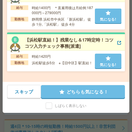
松駅徒歩5分、遠州鉄道 新浜松駅徒歩7分
時給1400円 ＊直雇用後は月給例:187
給与
000円～279000円
静岡県 浜松市中央区 「新浜松駅」 徒
気になる!
勤務地
社員予定＊賞与2回あり＊17時40分まで＊大手グループ企
歩 1分,「浜松駅」 徒歩 4分
業[紹介予定派遣]
給 与
時給1400円＋交 【月収例】214,666円～ ■
【浜松駅直結！】残業なし＆17時定時！コツ
給与の前払いが可能な速払いサービスあり
コツ入力チェック事務[派遣]
交通費
交通費支給あり
気になる!
時給1420円
勤務地
給与
静岡県浜松市中央区 東海道本線（東海） 浜
松駅徒歩10分、遠州鉄道 第一通り駅徒歩5分
浜松駅徒歩5分 ※【旧中区】駅直結！
勤務地
気になる!
座り仕事！給与即払いOK！高時給！土日休み！運搬作業
[派遣]
スキップ
どちらも気になる！
給 与
時給1400円
交通費
交通費支給有り
しばらく表示しない
気になる!
勤務地
浜松駅～車19分 ※車通勤・バイク通勤OK
週4日＊10-15時の時短勤務！時給1500円以上！非営利団