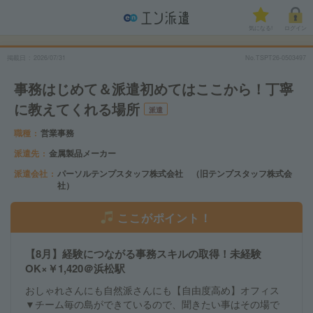
気になる!
ログイン
掲載日
2026/07/31
No.TSPT26-0503497
事務はじめて＆派遣初めてはここから！丁寧
に教えてくれる場所
派遣
職種
営業事務
派遣先
金属製品メーカー
派遣会社
パーソルテンプスタッフ株式会社 （旧テンプスタッフ株式会
社）
ここがポイント！
【8月】経験につながる事務スキルの取得！未経験
OK×￥1,420＠浜松駅
おしゃれさんにも自然派さんにも【自由度高め】オフィス
▼チーム毎の島ができているので、聞きたい事はその場で