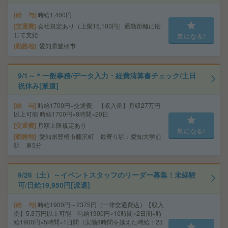
給 与
時給1,400円
交通費
会社規定あり（上限15,100円）通勤距離に応
じて支給
気になる!
勤務地
愛知県豊橋市
9/1～＊一般事務/データ入力・経費清算書チェック/土日
祝休み[派遣]
給 与
時給1700円+交通費 【収入例】月収27万円
以上可能 時給1700円×8時間×20日
交通費
月額上限規定あり
気になる!
勤務地
愛知県豊橋市藤沢町 最寄り駅：愛知大学前
駅 車5分
9/26（土）～イベントスタッフのリーダー募集！未経験
可/日給19,950円[派遣]
給 与
時給1900円～2375円（一律交通費込）【収入
例】5.3万円以上可能 時給1900円×10時間×2日間+時
給1900円×5時間×1日間（実働8時間を越えた時給：23