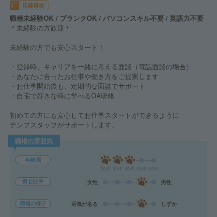
応募資格
職種未経験OK / ブランクOK / パソコンスキル不要 / 英語力不要
＊未経験の方歓迎＊
未経験の方でも安心スタート！
・登録時、キャリアを一緒に考える面談（電話面談の場合）
・あなたに合ったお仕事や働き方をご提案します
・お仕事開始後も、定期的な面談でサポート
・自宅で好きな時に学べるOA研修
初めての方にも安心してお仕事スタートができるように
テンプスタッフがサポートします。
職場の雰囲気
年齢層
20代
30代
40代
50代
60代
男女比率
女性
男性
職場の様子
活気がある
しずか