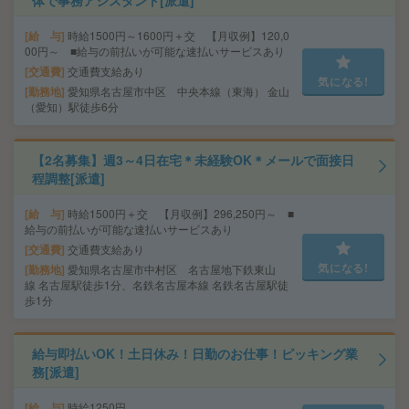
体で事務アシスタント[派遣]
給 与
時給1500円～1600円＋交 【月収例】120,0
00円～ ■給与の前払いが可能な速払いサービスあり
交通費
交通費支給あり
気になる!
勤務地
愛知県名古屋市中区 中央本線（東海） 金山
（愛知）駅徒歩6分
【2名募集】週3～4日在宅＊未経験OK＊メールで面接日
程調整[派遣]
給 与
時給1500円＋交 【月収例】296,250円～ ■
給与の前払いが可能な速払いサービスあり
交通費
交通費支給あり
気になる!
勤務地
愛知県名古屋市中村区 名古屋地下鉄東山
線 名古屋駅徒歩1分、名鉄名古屋本線 名鉄名古屋駅徒
歩1分
給与即払いOK！土日休み！日勤のお仕事！ピッキング業
務[派遣]
給 与
時給1250円