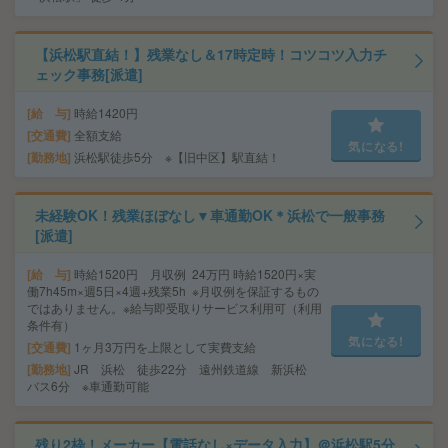
【浜松駅直結！】残業なし＆17時定時！コツコツ入力チ
ェック事務[派遣]
給 与
時給1420円
交通費
全額支給
気になる!
勤務地
浜松駅徒歩5分 ※【旧中区】駅直結！
未経験OK！残業ほぼなし▼車通勤OK＊浜松で一般事務
[派遣]
給 与
時給1520円 月収例 24万円 時給1520円×実
働7h45m×週5日×4週+残業5h ※月収例を保証するもの
ではありません。※給与即受取りサービス利用可（利用
条件有）
気になる!
交通費
1ヶ月3万円を上限として実費支給
勤務地
JR 浜松 徒歩22分 遠州鉄道線 新浜松
バス6分 ※車通勤可能
残り2枠！メーカー【電話なし×データ入力】＠浜松駅5分