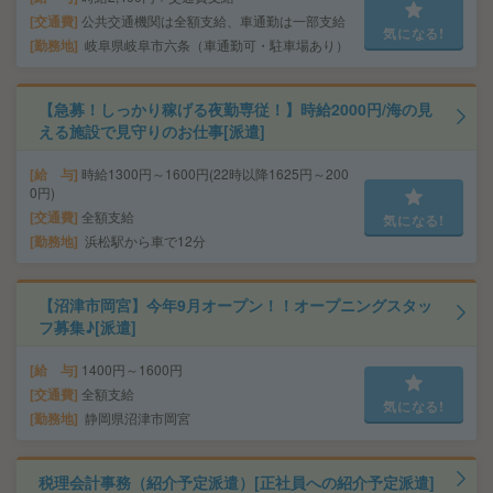
交通費
公共交通機関は全額支給、車通勤は一部支給
気になる!
勤務地
岐阜県岐阜市六条（車通勤可・駐車場あり）
【急募！しっかり稼げる夜勤専従！】時給2000円/海の見
える施設で見守りのお仕事[派遣]
給 与
時給1300円～1600円(22時以降1625円～200
0円)
交通費
全額支給
気になる!
勤務地
浜松駅から車で12分
【沼津市岡宮】今年9月オープン！！オープニングスタッ
フ募集♪[派遣]
給 与
1400円～1600円
交通費
全額支給
気になる!
勤務地
静岡県沼津市岡宮
税理会計事務（紹介予定派遣）[正社員への紹介予定派遣]