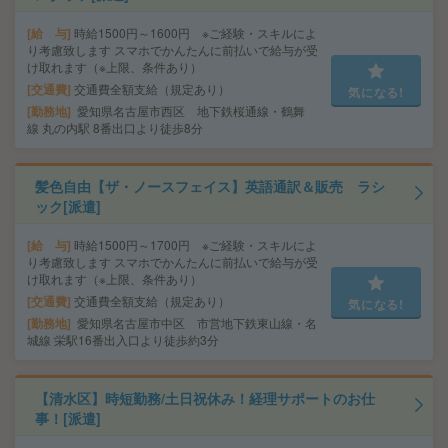
給 与
時給1500円～1600円 ※ご経験・スキルによ
り考慮致します スマホでかんたんに前払いで給与が受
け取れます（※上限、条件あり）
交通費
交通費全額支給（規定あり）
気になる!
勤務地
愛知県名古屋市西区 地下鉄桜通線・鶴舞
線 丸の内駅 8番出口より徒歩8分
髪色自由【ザ・ノースフェイス】英語通訳＆販売 ラシ
ック[派遣]
給 与
時給1500円～1700円 ※ご経験・スキルによ
り考慮致します スマホでかんたんに前払いで給与が受
け取れます（※上限、条件あり）
交通費
交通費全額支給（規定あり）
気になる!
勤務地
愛知県名古屋市中区 市営地下鉄東山線・名
城線 栄駅16番出入口より徒歩約3分
【清水区】時短勤務/土日祝休み！経理サポートのお仕
事！[派遣]