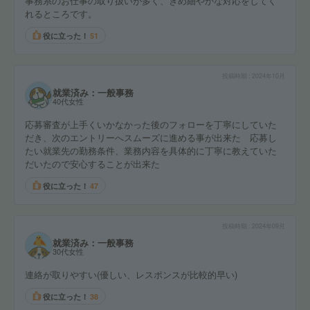
事務系のお仕事の取り扱いが多く、きめ細やかな対応をしてく
れるところです。
役に立った！
51
投稿時期
2024年10月
就業済み：一般事務
40代女性
応募審査が上手くいかなかった後のフォローを丁寧にしていた
だき、次のエントリーへスムーズに進める事が出来た 応募し
たい就業先の勤務条件、業務内容を具体的に丁寧に教えていた
だいたので安心することが出来た
役に立った！
47
投稿時期
2024年09月
就業済み：一般事務
30代女性
連絡が取りやすい(優しい、レスポンスが比較的早い)
役に立った！
38