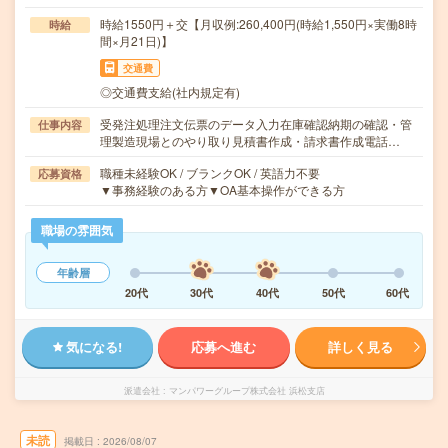
時給1550円＋交【月収例:260,400円(時給1,550円×実働8時
時給
間×月21日)】
交通費
◎交通費支給(社内規定有)
受発注処理注文伝票のデータ入力在庫確認納期の確認・管
仕事内容
理製造現場とのやり取り見積書作成・請求書作成電話…
職種未経験OK / ブランクOK / 英語力不要
応募資格
▼事務経験のある方▼OA基本操作ができる方
職場の雰囲気
年齢層
20代
30代
40代
50代
60代
気になる!
応募へ進む
詳しく見る
派遣会社
マンパワーグループ株式会社 浜松支店
未読
掲載日
2026/08/07