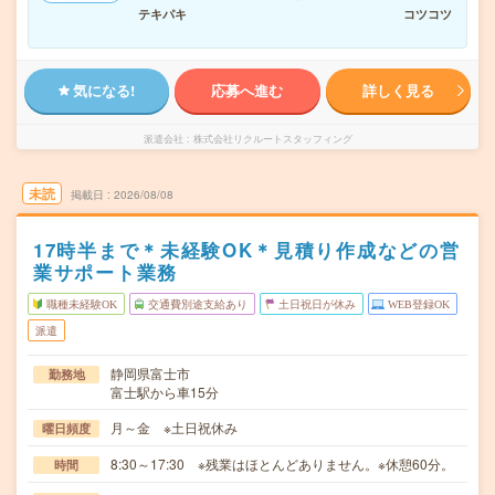
テキパキ
コツコツ
気になる!
応募へ進む
詳しく見る
派遣会社
株式会社リクルートスタッフィング
未読
掲載日
2026/08/08
17時半まで＊未経験OK＊見積り作成などの営
業サポート業務
職種未経験OK
交通費別途支給あり
土日祝日が休み
WEB登録OK
派遣
静岡県富士市
勤務地
富士駅から車15分
月～金 ※土日祝休み
曜日頻度
8:30～17:30 ※残業はほとんどありません。※休憩60分。
時間