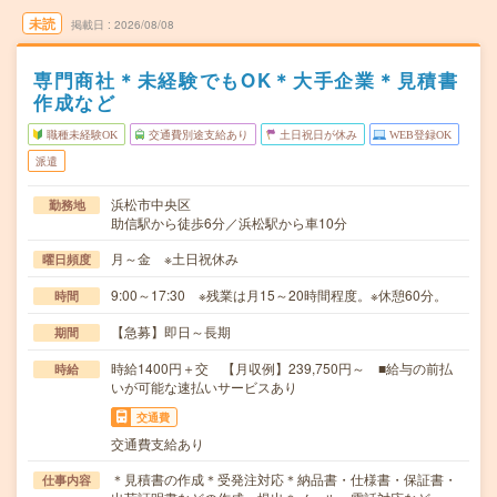
未読
掲載日
2026/08/08
専門商社＊未経験でもOK＊大手企業＊見積書
作成など
職種未経験OK
交通費別途支給あり
土日祝日が休み
WEB登録OK
派遣
浜松市中央区
勤務地
助信駅から徒歩6分／浜松駅から車10分
月～金 ※土日祝休み
曜日頻度
9:00～17:30 ※残業は月15～20時間程度。※休憩60分。
時間
【急募】即日～長期
期間
時給1400円＋交 【月収例】239,750円～ ■給与の前払
時給
いが可能な速払いサービスあり
交通費
交通費支給あり
＊見積書の作成＊受発注対応＊納品書・仕様書・保証書・
仕事内容