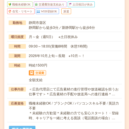
職種未経験OK
交通費別途支給あり
土日祝日が休み
在宅・リモート
WEB登録OK
派遣
静岡市葵区
勤務地
静岡駅から徒歩3分／新静岡駅から徒歩6分
月～金（週5日） ※土日祝休み
曜日頻度
09:00～18:00(実働8時間 休憩1時間)
時間
2026年10月上旬～長期 ※10月～！
期間
時給1500円
時給
交通費
全額支給
＜広告代理店にて広告素材の進行管理や放送確認を担うお
仕事内容
仕事です＞＊広告素材の手配や放送局への進行連絡＊…
職種未経験OK / ブランクOK / パソコンスキル不要 / 英語力
応募資格
不要
＊未経験の方歓迎＊未経験の方でも安心スタート！・登録
時、キャリアを一緒に考える面談（電話面談の場合）…