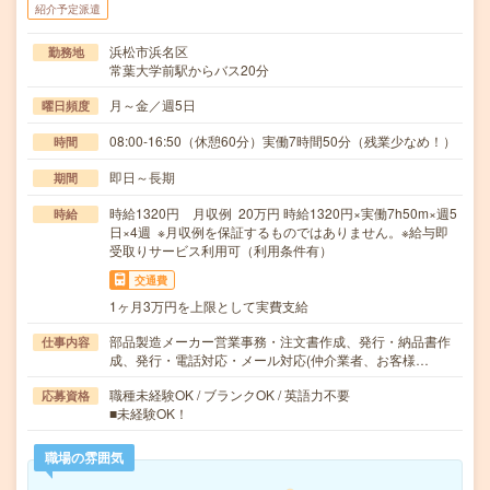
紹介予定派遣
浜松市浜名区
勤務地
常葉大学前駅からバス20分
月～金／週5日
曜日頻度
08:00-16:50（休憩60分）実働7時間50分（残業少なめ！）
時間
即日～長期
期間
時給1320円 月収例 20万円 時給1320円×実働7h50m×週5
時給
日×4週 ※月収例を保証するものではありません。※給与即
受取りサービス利用可（利用条件有）
交通費
1ヶ月3万円を上限として実費支給
部品製造メーカー営業事務・注文書作成、発行・納品書作
仕事内容
成、発行・電話対応・メール対応(仲介業者、お客様…
職種未経験OK / ブランクOK / 英語力不要
応募資格
■未経験OK！
職場の雰囲気