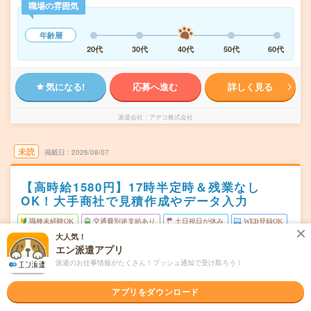
職場の雰囲気
年齢層
20代
30代
40代
50代
60代
気になる!
応募へ進む
詳しく見る
派遣会社
アデコ株式会社
未読
掲載日
2026/08/07
【高時給1580円】17時半定時＆残業なし
OK！大手商社で見積作成やデータ入力
職種未経験OK
交通費別途支給あり
土日祝日が休み
WEB登録OK
大人気！
派遣
エン派遣アプリ
派遣のお仕事情報がたくさん！プッシュ通知で受け取ろう！
静岡市駿河区
勤務地
東静岡駅から徒歩10分／柚木(静岡鉄道線)駅から徒歩18分
アプリをダウンロード
月～金
曜日頻度