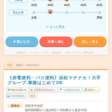
20代
30代
40代
50代
60代
男女比率
女性
男性
もっと見る
気になる!
応募へ進む
詳しく見る
派遣会社
パーソルテンプスタッフ株式会社 （旧テンプスタッフ株式会社）
未読
掲載日
2026/08/07
《赤電便利・バス便利》浜松マチナカ！大手
グループ.事務はじめてOK
職種未経験OK
交通費別途支給あり
土日祝日が休み
残業なし
WEB登録OK
派遣
浜松市中央区
勤務地
遠州病院駅から徒歩8分／浜松駅から徒歩15分