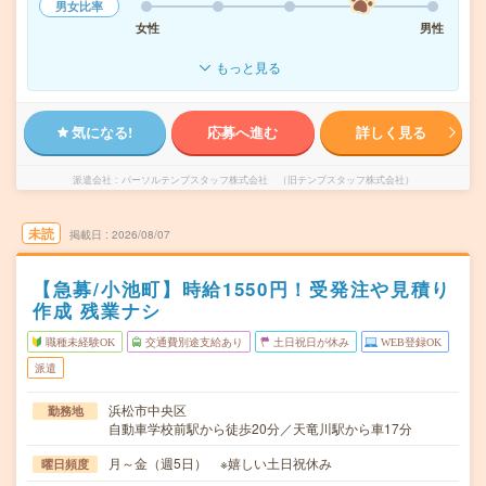
男女比率
女性
男性
もっと見る
気になる!
応募へ進む
詳しく見る
派遣会社
パーソルテンプスタッフ株式会社 （旧テンプスタッフ株式会社）
未読
掲載日
2026/08/07
【急募/小池町】時給1550円！受発注や見積り
作成 残業ナシ
職種未経験OK
交通費別途支給あり
土日祝日が休み
WEB登録OK
派遣
浜松市中央区
勤務地
自動車学校前駅から徒歩20分／天竜川駅から車17分
月～金（週5日） ※嬉しい土日祝休み
曜日頻度