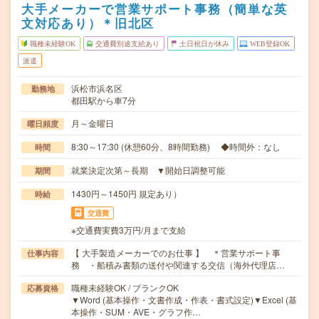
大手メーカーで営業サポート事務（簡単な英
文対応あり）＊旧北区
職種未経験OK
交通費別途支給あり
土日祝日が休み
WEB登録OK
派遣
浜松市浜名区
勤務地
都田駅から車7分
月～金曜日
曜日頻度
8:30～17:30 (休憩60分、8時間勤務) ◆時間外：なし
時間
就業決定次第～長期 ▼開始日調整可能
期間
1430円～1450円 規定あり）
時給
交通費
※交通費実費3万円/月まで支給
【 大手製造メーカーでのお仕事 】 ＊営業サポート事
仕事内容
務 ・船積み書類の送付や関連する交信（海外代理店…
職種未経験OK / ブランクOK
応募資格
▼Word (基本操作・文書作成・作表・書式設定)▼Excel (基
本操作・SUM・AVE・グラフ作…