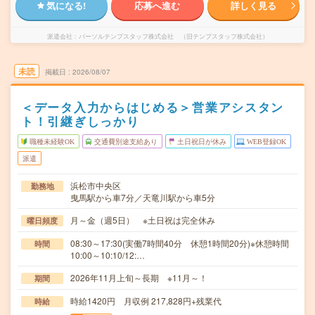
気になる!
応募へ進む
詳しく見る
派遣会社
パーソルテンプスタッフ株式会社 （旧テンプスタッフ株式会社）
未読
掲載日
2026/08/07
＜データ入力からはじめる＞営業アシスタン
ト！引継ぎしっかり
職種未経験OK
交通費別途支給あり
土日祝日が休み
WEB登録OK
派遣
浜松市中央区
勤務地
曳馬駅から車7分／天竜川駅から車5分
月～金（週5日） ※土日祝は完全休み
曜日頻度
08:30～17:30(実働7時間40分 休憩1時間20分)※休憩時間
時間
10:00～10:10/12:…
2026年11月上旬～長期 ※11月～！
期間
時給1420円 月収例 217,828円+残業代
時給