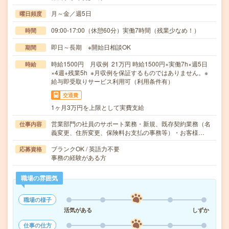
月～金／週5日
曜日頻度
09:00-17:00（休憩60分）実働7時間（残業少なめ！）
時間
即日～長期 ※開始日相談OK
期間
時給1500円 月収例 21万円 時給1500円×実働7h×週5日
時給
×4週+残業5h ※月収例を保証するものではありません。※
給与即受取りサービス利用可（利用条件有）
交通費
1ヶ月3万円を上限として実費支給
営業部門の社員のサポート業務・新規、既存契約業務（名
仕事内容
義変更、住所変更、保険料お支払の事務等）・お客様…
ブランクOK / 英語力不要
応募資格
事務の経験がある方
職場の雰囲気
職場の様子
活気がある
しずか
仕事の仕方