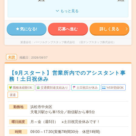
もっと見る
気になる!
応募へ進む
詳しく見る
派遣会社
パーソルテンプスタッフ株式会社 （旧テンプスタッフ株式会社）
未読
掲載日
2026/08/07
【9月スタート】営業所内でのアシスタント事
務！土日祝休み
職種未経験OK
交通費別途支給あり
土日祝日が休み
WEB登録OK
派遣
浜松市中央区
勤務地
天竜川駅から車15分／助信駅から車5分
月～金（週5日） ※土日祝完全休みです！
曜日頻度
09:00～17:30(実働7時間30分 休憩1時間)
時間