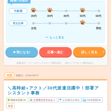
職場の雰囲気
年齢層
20代
30代
40代
50代
60代
男女比率
女性
男性
もっと見る
気になる!
応募へ進む
詳しく見る
派遣会社
パーソルテンプスタッフ株式会社 （旧テンプスタッフ株式会社）
未読
掲載日
2026/08/07
＼高時給×アクト／30代派遣活躍中！部署ア
シスタント事務
職種未経験OK
交通費別途支給あり
土日祝日が休み
WEB登録OK
派遣