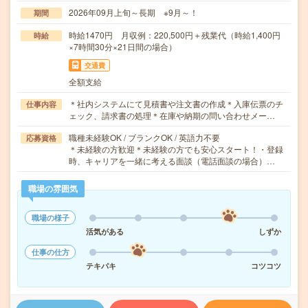
2026年09月上旬～長期 ※9月～！
期間
時給1470円 月収例：220,500円＋残業代（時給1,400円
時給
×7時間30分×21日間の場合）
交通費
全額支給
＊社内システムにて見積書や注文書の作成＊入庫伝票のチ
仕事内容
ェック、請求書の処理＊在庫や納期の問い合わせメー…
職種未経験OK / ブランクOK / 英語力不要
応募資格
＊未経験の方歓迎＊未経験の方でも安心スタート！・登録
時、キャリアを一緒に考える面談（電話面談の場合）…
職場の雰囲気
職場の様子
活気がある
しずか
仕事の仕方
テキパキ
コツコツ