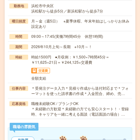
浜松市中央区
勤務地
浜松駅から徒歩5分／新浜松駅から徒歩7分
月～金（週5日） ※夏季休暇、年末年始はしっかりお休み
曜日頻度
設定あり
09:00～17:45(実働7時間45分 休憩1時間)
時間
2026年10月上旬～長期 ※10月～！
期間
時給1500円 ●月収例：￥1,500×7時間45分＝
時給
￥11,625×21日＝￥244,125+交通費
交通費
全額支給
＊受発注データ入力＊見積り作成から送付対応まで＊フォ
仕事内容
ーマットを使った請求書の作成＊入金照合、締め、売…
職種未経験OK / ブランクOK
応募資格
＊未経験の方歓迎＊未経験の方でも安心スタート！・登録
時、キャリアを一緒に考える面談（電話面談の場合）…
職場の雰囲気
年齢層