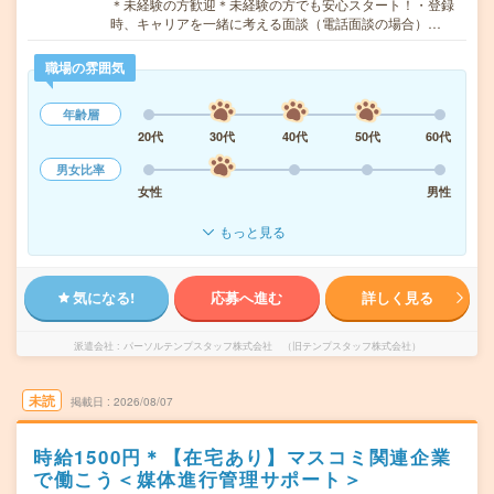
＊未経験の方歓迎＊未経験の方でも安心スタート！・登録
時、キャリアを一緒に考える面談（電話面談の場合）…
職場の雰囲気
年齢層
20代
30代
40代
50代
60代
男女比率
女性
男性
もっと見る
気になる!
応募へ進む
詳しく見る
派遣会社
パーソルテンプスタッフ株式会社 （旧テンプスタッフ株式会社）
未読
掲載日
2026/08/07
時給1500円＊【在宅あり】マスコミ関連企業
で働こう＜媒体進行管理サポート＞