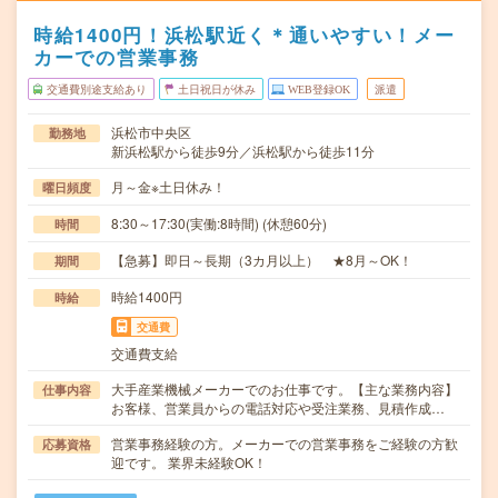
時給1400円！浜松駅近く＊通いやすい！メー
カーでの営業事務
交通費別途支給あり
土日祝日が休み
WEB登録OK
派遣
浜松市中央区
勤務地
新浜松駅から徒歩9分／浜松駅から徒歩11分
月～金※土日休み！
曜日頻度
8:30～17:30(実働:8時間) (休憩60分)
時間
【急募】即日～長期（3カ月以上） ★8月～OK！
期間
時給1400円
時給
交通費
交通費支給
大手産業機械メーカーでのお仕事です。【主な業務内容】
仕事内容
お客様、営業員からの電話対応や受注業務、見積作成…
営業事務経験の方。メーカーでの営業事務をご経験の方歓
応募資格
迎です。 業界未経験OK！