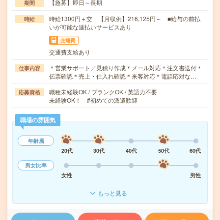
【急募】即日～長期
期間
時給1300円＋交 【月収例】216,125円～ ■給与の前払
時給
いが可能な速払いサービスあり
交通費
交通費支給あり
＊営業サポート／見積り作成＊メール対応＊注文書送付＊
仕事内容
伝票確認＊売上・仕入れ確認＊来客対応＊電話応対な…
職種未経験OK / ブランクOK / 英語力不要
応募資格
未経験OK！ #初めての派遣歓迎
職場の雰囲気
年齢層
20代
30代
40代
50代
60代
男女比率
女性
男性
もっと見る