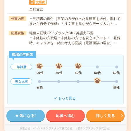
交通費
全額支給
＊見積書の送付（営業の方が作った見積書を送付。慣れて
仕事内容
きたら自分で作成）＊注文書を見ながらデータ入力＊…
職種未経験OK / ブランクOK / 英語力不要
応募資格
＊未経験の方歓迎＊未経験の方でも安心スタート！・登録
時、キャリアを一緒に考える面談（電話面談の場合）…
職場の雰囲気
年齢層
20代
30代
40代
50代
60代
男女比率
女性
男性
もっと見る
気になる!
応募へ進む
詳しく見る
派遣会社
パーソルテンプスタッフ株式会社 （旧テンプスタッフ株式会社）