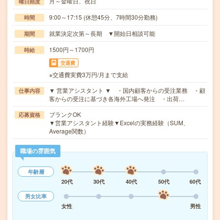
月～金曜日、祝日
曜日頻度
9:00～17:15 (休憩45分、7時間30分勤務)
時間
就業決定次第～長期 ▼開始日相談可能
期間
1500円～1700円
時給
交通費
※交通費実費3万円/月まで支給
▼ 営業アシスタント ▼ ・国内顧客からの受注業務 ・顧
仕事内容
客からの受注に基づき各海外工場へ発注 ・出荷…
ブランクOK
応募資格
▼営業アシスタント経験▼Excelの実務経験（SUM、
Average関数）
職場の雰囲気
年齢層
20代
30代
40代
50代
60代
男女比率
女性
男性