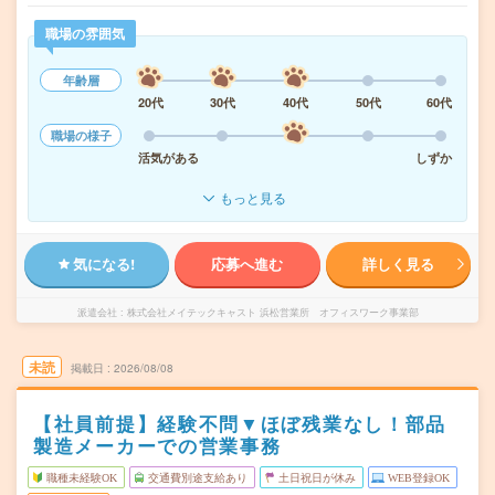
職場の雰囲気
年齢層
20代
30代
40代
50代
60代
職場の様子
活気がある
しずか
もっと見る
気になる!
応募へ進む
詳しく見る
派遣会社
株式会社メイテックキャスト 浜松営業所 オフィスワーク事業部
未読
掲載日
2026/08/08
【社員前提】経験不問▼ほぼ残業なし！部品
製造メーカーでの営業事務
職種未経験OK
交通費別途支給あり
土日祝日が休み
WEB登録OK