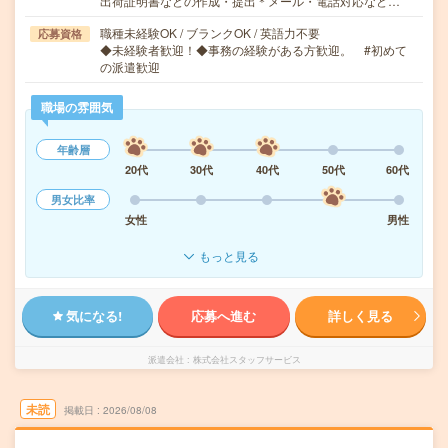
出荷証明書などの作成・提出＊メール・電話対応など…
職種未経験OK / ブランクOK / 英語力不要
応募資格
◆未経験者歓迎！◆事務の経験がある方歓迎。 #初めて
の派遣歓迎
職場の雰囲気
年齢層
20代
30代
40代
50代
60代
男女比率
女性
男性
もっと見る
気になる!
応募へ進む
詳しく見る
派遣会社
株式会社スタッフサービス
未読
掲載日
2026/08/08