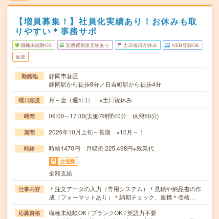
【増員募集！】社員化実績あり！お休みも取
りやすい＊事務サポ
職種未経験OK
交通費別途支給あり
土日祝日が休み
WEB登録OK
派遣
静岡市葵区
勤務地
静岡駅から徒歩8分／日吉町駅から徒歩4分
月～金（週5日） ※土日祝休み
曜日頻度
09:00～17:30(実働7時間40分 休憩50分)
時間
2026年10月上旬～長期 ※10月～！
期間
時給1470円 月収例 225,498円+残業代
時給
交通費
全額支給
＊注文データの入力（専用システム）＊見積や納品書の作
仕事内容
成（フォーマットあり）＊納期チェック、連携＊価格…
職種未経験OK / ブランクOK / 英語力不要
応募資格