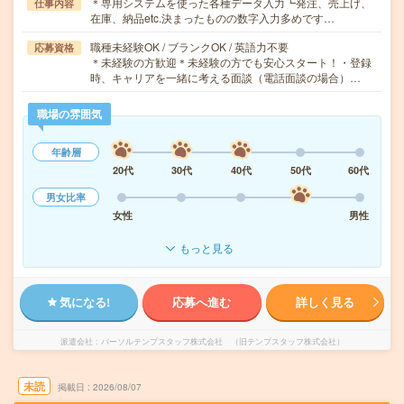
＊専用システムを使った各種データ入力┗発注、売上げ、
仕事内容
在庫、納品etc.決まったものの数字入力多めです…
職種未経験OK / ブランクOK / 英語力不要
応募資格
＊未経験の方歓迎＊未経験の方でも安心スタート！・登録
時、キャリアを一緒に考える面談（電話面談の場合）…
職場の雰囲気
年齢層
20代
30代
40代
50代
60代
男女比率
女性
男性
もっと見る
気になる!
応募へ進む
詳しく見る
派遣会社
パーソルテンプスタッフ株式会社 （旧テンプスタッフ株式会社）
未読
掲載日
2026/08/07