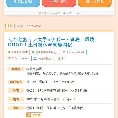
気になる!
応募へ進む
詳しく見る
派遣会社
株式会社スタッフサービス
未読
掲載日
2026/08/08
＼在宅あり／大手×サポート事務！環境
GOOD！土日祝休＠東静岡駅
職種未経験OK
交通費別途支給あり
土日祝日が休み
在宅・リモート
WEB登録OK
派遣
静岡市葵区
勤務地
東静岡駅から徒歩5分／長沼(静岡県)駅から徒歩8分
月～金（週5日） ※土日祝お休み！
曜日頻度
09:00～17:30(実働7時間30分 休憩1時間)
時間
2026年08月中旬～長期 ※8月～！
期間
時給1350円 月収例 202,500円+残業代
時給
交通費