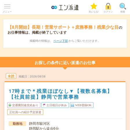
メニュー
気になる!
ログイン
検索
【8月開始】長期！営業サポート＋庶務事務！残業少な目
の
お仕事情報は、掲載が終了しています
掲載時の情報は、
ページ下部
からご覧いただけます。
お探しの条件に近い派遣のお仕事
未読
掲載日
2026/08/08
17時まで＊残業ほぼなし▼【複数名募集】
【社員前提】静岡で営業事務
交通費別途支給あり
土日祝日が休み
WEB登録OK
正社員への紹介予定派遣
静岡市駿河区
勤務地
静岡駅から徒歩6分