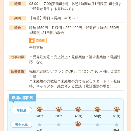
08:00～17:00(実働8時間 休憩1時間)※月1回程度18時頃ま
時間
で残業が発生する見込みです
【急募】即日～長期 ※8月～！
期間
時給1550円 月収例：260,400円＋残業代（時給1,550円
時給
×8時間×21日間の場合）
交通費
全額支給
＊受発注対応＊売上計上＊見積業務＊請求書業務＊電話対
仕事内容
応 など
職種未経験OK / ブランクOK / パソコンスキル不要 / 英語力
応募資格
不要
＊未経験の方歓迎＊未経験の方でも安心スタート！・登録
時、キャリアを一緒に考える面談（電話面談の場合）…
職場の雰囲気
年齢層
20代
30代
40代
50代
60代
男女比率
女性
男性