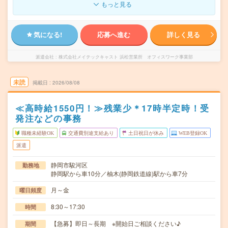
もっと見る
気になる!
応募へ進む
詳しく見る
派遣会社
株式会社メイテックキャスト 浜松営業所 オフィスワーク事業部
未読
掲載日
2026/08/08
≪高時給1550円！≫残業少＊17時半定時！受
発注などの事務
職種未経験OK
交通費別途支給あり
土日祝日が休み
WEB登録OK
派遣
静岡市駿河区
勤務地
静岡駅から車10分／柚木(静岡鉄道線)駅から車7分
月～金
曜日頻度
8:30～17:30
時間
【急募】即日～長期 ※開始日ご相談ください♪
期間