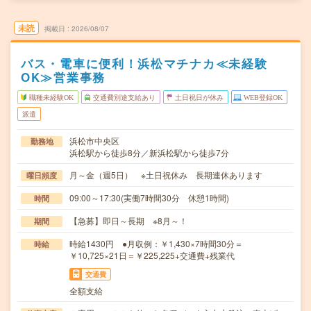
未読
掲載日
2026/08/07
バス・電車に便利！浜松マチナカ≪未経験
OK≫営業事務
職種未経験OK
交通費別途支給あり
土日祝日が休み
WEB登録OK
派遣
浜松市中央区
勤務地
浜松駅から徒歩8分／新浜松駅から徒歩7分
月～金（週5日） ※土日祝休み 長期連休あります
曜日頻度
09:00～17:30(実働7時間30分 休憩1時間)
時間
【急募】即日～長期 ※8月～！
期間
時給1430円 ●月収例：￥1,430×7時間30分＝
時給
￥10,725×21日＝￥225,225+交通費+残業代
交通費
全額支給