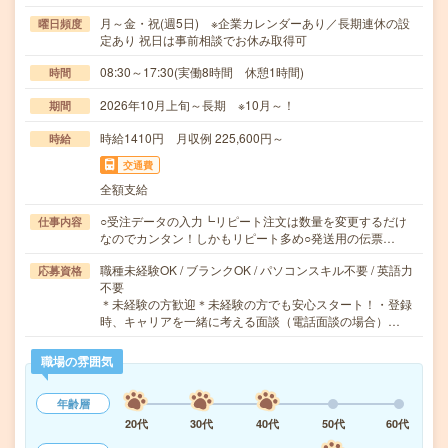
月～金・祝(週5日) ※企業カレンダーあり／長期連休の設
曜日頻度
定あり 祝日は事前相談でお休み取得可
08:30～17:30(実働8時間 休憩1時間)
時間
2026年10月上旬～長期 ※10月～！
期間
時給1410円 月収例 225,600円～
時給
交通費
全額支給
○受注データの入力┗リピート注文は数量を変更するだけ
仕事内容
なのでカンタン！しかもリピート多め○発送用の伝票…
職種未経験OK / ブランクOK / パソコンスキル不要 / 英語力
応募資格
不要
＊未経験の方歓迎＊未経験の方でも安心スタート！・登録
時、キャリアを一緒に考える面談（電話面談の場合）…
職場の雰囲気
年齢層
20代
30代
40代
50代
60代