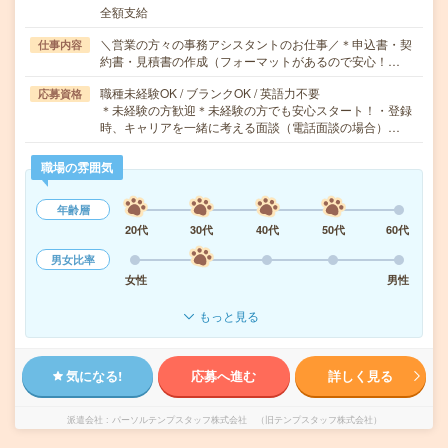
全額支給
＼営業の方々の事務アシスタントのお仕事／＊申込書・契
仕事内容
約書・見積書の作成（フォーマットがあるので安心！…
職種未経験OK / ブランクOK / 英語力不要
応募資格
＊未経験の方歓迎＊未経験の方でも安心スタート！・登録
時、キャリアを一緒に考える面談（電話面談の場合）…
職場の雰囲気
年齢層
20代
30代
40代
50代
60代
男女比率
女性
男性
もっと見る
気になる!
応募へ進む
詳しく見る
派遣会社
パーソルテンプスタッフ株式会社 （旧テンプスタッフ株式会社）