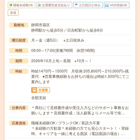
職種未経験OK
交通費別途支給あり
土日祝日が休み
WEB登録OK
派遣
静岡市葵区
勤務地
静岡駅から徒歩5分／日吉町駅から徒歩6分
月～金（週5日） ※土日祝休み
曜日頻度
09:00～17:00(実働7時間 休憩1時間)
時間
2026年10月上旬～長期 ※10月～！
期間
時給1470円～1500円 月収例 205,800円～210,000円+残
時給
業代 ●営業事務経験をお持ちの場合は時給1,500円にてご
案内します
交通費
全額支給
＊商社にて見積書作成や受注入力などのサポート事務をお
仕事内容
願いします＊見積書作成：法人顧客よりメール等で依…
職種未経験OK / ブランクOK / 英語力不要
応募資格
＊未経験の方歓迎＊未経験の方でも安心スタート！・登録
時、キャリアを一緒に考える面談（電話面談の場合）…