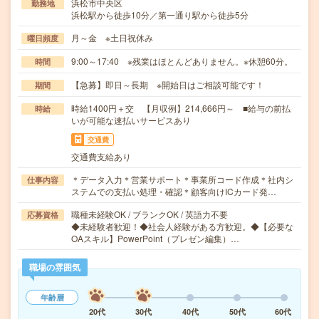
浜松市中央区
勤務地
浜松駅から徒歩10分／第一通り駅から徒歩5分
月～金 ※土日祝休み
曜日頻度
9:00～17:40 ※残業はほとんどありません。※休憩60分。
時間
【急募】即日～長期 ※開始日はご相談可能です！
期間
時給1400円＋交 【月収例】214,666円～ ■給与の前払
時給
いが可能な速払いサービスあり
交通費
交通費支給あり
＊データ入力＊営業サポート＊事業所コード作成＊社内シ
仕事内容
ステムでの支払い処理・確認＊顧客向けICカード発…
職種未経験OK / ブランクOK / 英語力不要
応募資格
◆未経験者歓迎！◆社会人経験がある方歓迎。◆【必要な
OAスキル】PowerPoint（プレゼン編集）…
職場の雰囲気
年齢層
20代
30代
40代
50代
60代