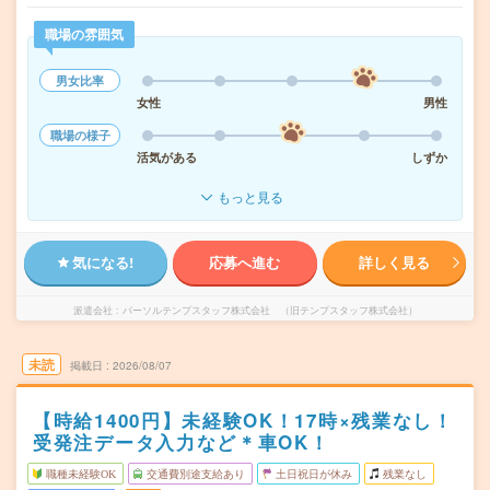
職場の雰囲気
男女比率
女性
男性
職場の様子
活気がある
しずか
もっと見る
気になる!
応募へ進む
詳しく見る
派遣会社
パーソルテンプスタッフ株式会社 （旧テンプスタッフ株式会社）
未読
掲載日
2026/08/07
【時給1400円】未経験OK！17時×残業なし！
受発注データ入力など＊車OK！
職種未経験OK
交通費別途支給あり
土日祝日が休み
残業なし