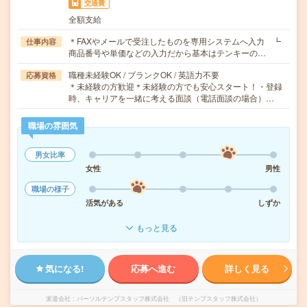
交通費
全額支給
＊FAXやメールで受注したものを専用システムへ入力 ┗
仕事内容
商品番号や単価などの入力だから基本はテンキーの…
職種未経験OK / ブランクOK / 英語力不要
応募資格
＊未経験の方歓迎＊未経験の方でも安心スタート！・登録
時、キャリアを一緒に考える面談（電話面談の場合）…
職場の雰囲気
男女比率
女性
男性
職場の様子
活気がある
しずか
もっと見る
気になる!
応募へ進む
詳しく見る
派遣会社
パーソルテンプスタッフ株式会社 （旧テンプスタッフ株式会社）