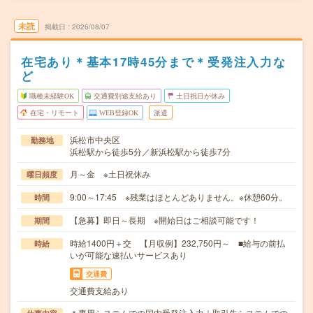
未読
掲載日
2026/08/07
在宅あり＊基本17時45分まで＊受発注入力な
ど
職種未経験OK
交通費別途支給あり
土日祝日が休み
在宅・リモート
WEB登録OK
派遣
浜松市中央区
勤務地
浜松駅から徒歩5分／新浜松駅から徒歩7分
月～金 ※土日祝休み
曜日頻度
9:00～17:45 ※残業はほとんどありません。※休憩60分。
時間
【急募】即日～長期 ※開始日はご相談可能です！
期間
時給1400円＋交 【月収例】232,750円～ ■給与の前払
時給
いが可能な速払いサービスあり
交通費
交通費支給あり
＊専用システムでの国内受発注入力｜取引先システムでの