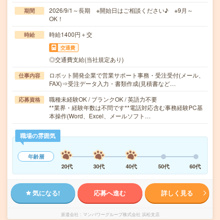
2026/9/1～長期 ※開始日はご相談ください♪ ※9月～
期間
OK！
時給1400円＋交
時給
交通費
◎交通費支給(当社規定あり)
ロボット開発企業で営業サポート事務・受注受付(メール、
仕事内容
FAX)⇒受注データ入力・書類作成(見積書など…
職種未経験OK / ブランクOK / 英語力不要
応募資格
**業界・経験年数は不問です**電話対応含む事務経験PC基
本操作(Word、Excel、メールソフト…
職場の雰囲気
年齢層
20代
30代
40代
50代
60代
気になる!
応募へ進む
詳しく見る
派遣会社
マンパワーグループ株式会社 浜松支店