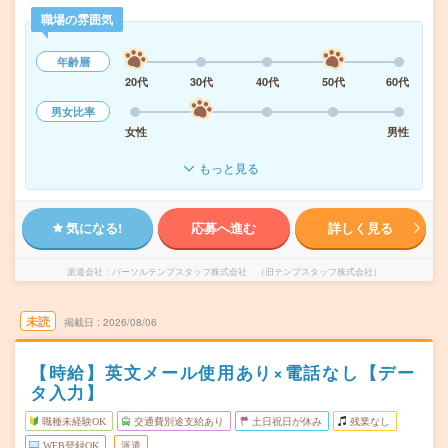
職場の雰囲気
年齢層
20代
30代
40代
50代
60代
男女比率
女性
男性
もっと見る
気になる!
応募へ進む
詳しく見る
派遣会社
パーソルテンプスタッフ株式会社 （旧テンプスタッフ株式会社）
未読
掲載日
2026/08/06
【時給】英文メール使用あり×電話なし【デー
タ入力】
職種未経験OK
交通費別途支給あり
土日祝日が休み
残業なし
WEB登録OK
派遣