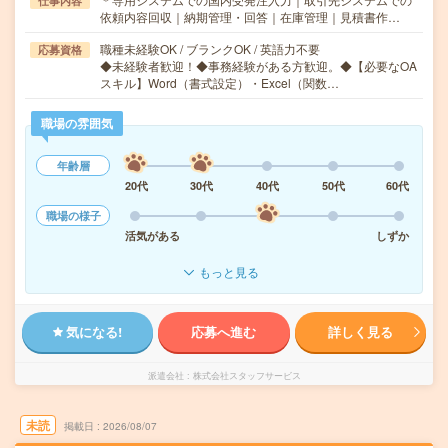
仕事内容
依頼内容回収｜納期管理・回答｜在庫管理｜見積書作…
職種未経験OK / ブランクOK / 英語力不要
応募資格
◆未経験者歓迎！◆事務経験がある方歓迎。◆【必要なOA
スキル】Word（書式設定）・Excel（関数…
職場の雰囲気
年齢層
20代
30代
40代
50代
60代
職場の様子
活気がある
しずか
もっと見る
気になる!
応募へ進む
詳しく見る
派遣会社
株式会社スタッフサービス
未読
掲載日
2026/08/07