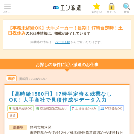
メニュー
気になる!
ログイン
検索
【事務未経験OK】大手メーカー！長期！17時台定時！土
日祝休み
のお仕事情報は、掲載が終了しています
掲載時の情報は、
ページ下部
からご覧いただけます。
お探しの条件に近い派遣のお仕事
未読
掲載日
2026/08/07
【高時給1580円】17時半定時＆残業なし
OK！大手商社で見積作成やデータ入力
職種未経験OK
交通費別途支給あり
土日祝日が休み
WEB登録OK
派遣
静岡市駿河区
勤務地
東静岡駅から徒歩10分／柚木(静岡鉄道線)駅から徒歩18分