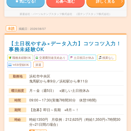
気になる!
応募へ進む
詳しく見る
派遣会社
パーソルテンプスタッフ株式会社 （旧テンプスタッフ株式会社）
未読
掲載日
2026/08/07
【土日祝やすみ×データ入力】コツコツ入力！
事務未経験OK
職種未経験OK
交通費別途支給あり
土日祝日が休み
残業なし
WEB登録OK
派遣
浜松市中央区
勤務地
曳馬駅から車9分／浜松駅から車11分
月～金（週5日） ※嬉しい土日祝休み
曜日頻度
09:00～17:30(実働7時間30分 休憩1時間)
時間
【急募】即日～長期 ※8月～！
期間
時給1350円 月収例：212,625円（時給1,350円×7時間30
時給
分×21日間の場合）