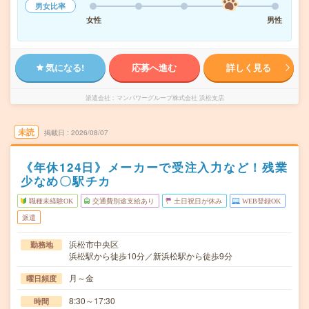
男女比率
女性
男性
気になる!
応募へ進む
詳しく見る
派遣会社
マンパワーグループ株式会社 浜松支店
未読
掲載日
2026/08/07
《年休124日》メーカーで受注入力など！残業
少なめ〇駅チカ
職種未経験OK
交通費別途支給あり
土日祝日が休み
WEB登録OK
派遣
浜松市中央区
勤務地
浜松駅から徒歩10分／新浜松駅から徒歩9分
月～金
曜日頻度
8:30～17:30
時間