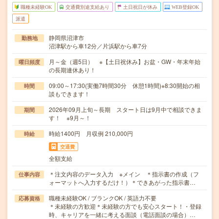
職種未経験OK
交通費別途支給あり
土日祝日が休み
WEB登録OK
派遣
静岡県沼津市
勤務地
沼津駅から車12分／片浜駅から車7分
月～金（週5日） ※【土日祝休み】お盆・GW・年末年始
曜日頻度
の長期連休あり！
09:00～17:30(実働7時間30分 休憩1時間)※8:30開始の相
時間
談もできます！
2026年09月上旬～長期 スタート日は9月中で相談できま
期間
す！ ※9月～！
時給1400円 月収例 210,000円
時給
交通費
全額支給
＊注文内容のデータ入力 ※メイン ＊指示書の作成（フ
仕事内容
ォーマットへ入力するだけ！）＊できあがった指示書…
職種未経験OK / ブランクOK / 英語力不要
応募資格
＊未経験の方歓迎＊未経験の方でも安心スタート！・登録
時、キャリアを一緒に考える面談（電話面談の場合）…