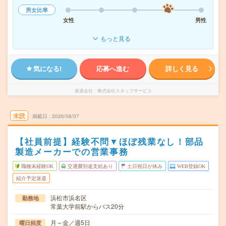
男女比率
女性
男性
もっと見る
気になる!
応募へ進む
詳しく見る
派遣会社
株式会社スタッフサービス
未読
掲載日
2026/08/07
【社員前提】経験不問▼ほぼ残業なし！部品
製造メーカーでの営業事務
職種未経験OK
交通費別途支給あり
土日祝日が休み
WEB登録OK
紹介予定派遣
浜松市浜名区
勤務地
常葉大学前駅からバス20分
月～金／週5日
曜日頻度