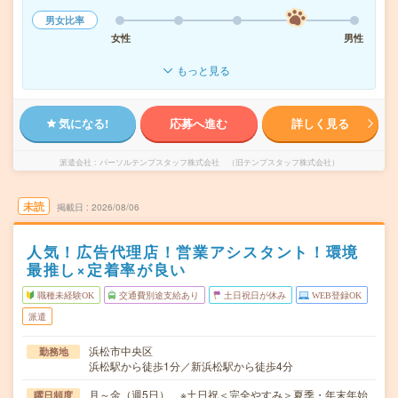
男女比率
女性
男性
もっと見る
気になる!
応募へ進む
詳しく見る
派遣会社
パーソルテンプスタッフ株式会社 （旧テンプスタッフ株式会社）
未読
掲載日
2026/08/06
人気！広告代理店！営業アシスタント！環境
最推し×定着率が良い
職種未経験OK
交通費別途支給あり
土日祝日が休み
WEB登録OK
派遣
浜松市中央区
勤務地
浜松駅から徒歩1分／新浜松駅から徒歩4分
月～金（週5日） ※土日祝＜完全やすみ＞夏季・年末年始
曜日頻度