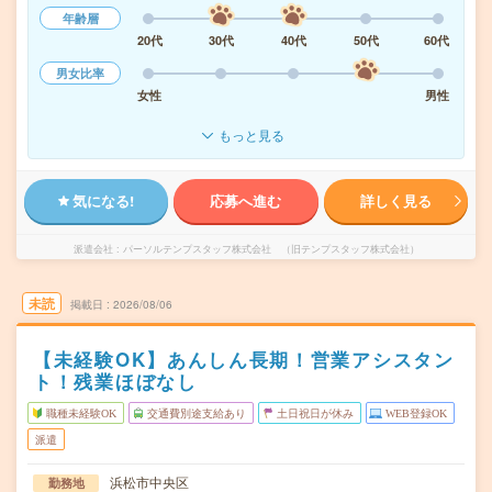
年齢層
20代
30代
40代
50代
60代
男女比率
女性
男性
もっと見る
気になる!
応募へ進む
詳しく見る
派遣会社
パーソルテンプスタッフ株式会社 （旧テンプスタッフ株式会社）
未読
掲載日
2026/08/06
【未経験OK】あんしん長期！営業アシスタン
ト！残業ほぼなし
職種未経験OK
交通費別途支給あり
土日祝日が休み
WEB登録OK
派遣
浜松市中央区
勤務地