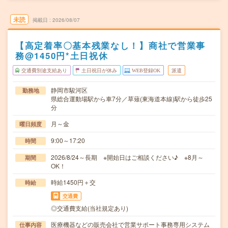
未読
掲載日
2026/08/07
【高定着率〇基本残業なし！】商社で営業事
務@1450円*土日祝休
交通費別途支給あり
土日祝日が休み
WEB登録OK
派遣
静岡市駿河区
勤務地
県総合運動場駅から車7分／草薙(東海道本線)駅から徒歩25
分
月～金
曜日頻度
9:00～17:20
時間
2026/8/24～長期 ※開始日はご相談ください♪ ※8月～
期間
OK！
時給1450円＋交
時給
交通費
◎交通費支給(当社規定あり)
医療機器などの販売会社で営業サポート事務専用システム
仕事内容