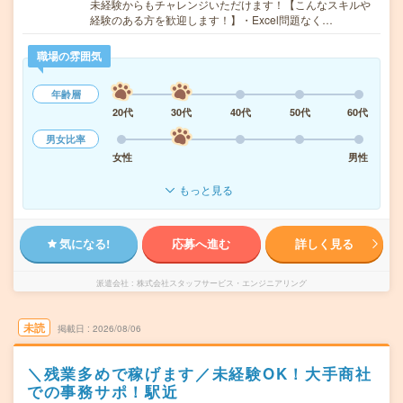
未経験からもチャレンジいただけます！【こんなスキルや
経験のある方を歓迎します！】・Excel問題なく…
職場の雰囲気
年齢層
20代
30代
40代
50代
60代
男女比率
女性
男性
もっと見る
気になる!
応募へ進む
詳しく見る
派遣会社
株式会社スタッフサービス・エンジニアリング
未読
掲載日
2026/08/06
＼残業多めで稼げます／未経験OK！大手商社
での事務サポ！駅近