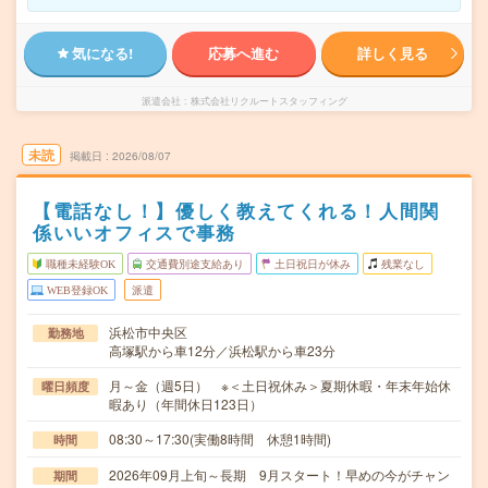
気になる!
応募へ進む
詳しく見る
派遣会社
株式会社リクルートスタッフィング
未読
掲載日
2026/08/07
【電話なし！】優しく教えてくれる！人間関
係いいオフィスで事務
職種未経験OK
交通費別途支給あり
土日祝日が休み
残業なし
WEB登録OK
派遣
浜松市中央区
勤務地
高塚駅から車12分／浜松駅から車23分
月～金（週5日） ※＜土日祝休み＞夏期休暇・年末年始休
曜日頻度
暇あり（年間休日123日）
08:30～17:30(実働8時間 休憩1時間)
時間
2026年09月上旬～長期 9月スタート！早めの今がチャン
期間