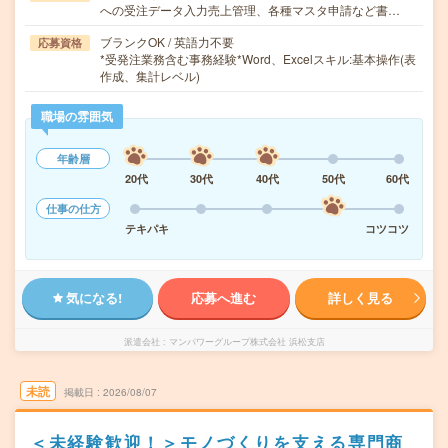
への受注データ入力売上管理、各種マスタ申請など書…
ブランクOK / 英語力不要
応募資格
*受発注業務含む事務経験*Word、Excelスキル:基本操作(表
作成、集計レベル)
職場の雰囲気
年齢層
20代
30代
40代
50代
60代
仕事の仕方
テキパキ
コツコツ
気になる!
応募へ進む
詳しく見る
派遣会社
マンパワーグループ株式会社 浜松支店
未読
掲載日
2026/08/07
＜未経験歓迎！＞モノづくりを支える専門商