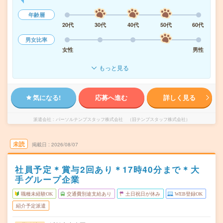
年齢層
20代
30代
40代
50代
60代
男女比率
女性
男性
もっと見る
気になる!
応募へ進む
詳しく見る
派遣会社
パーソルテンプスタッフ株式会社 （旧テンプスタッフ株式会社）
未読
掲載日
2026/08/07
社員予定＊賞与2回あり＊17時40分まで＊大
手グループ企業
職種未経験OK
交通費別途支給あり
土日祝日が休み
WEB登録OK
紹介予定派遣