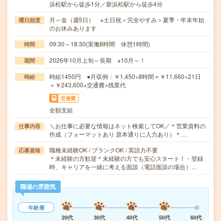
浜松駅から徒歩1分／新浜松駅から徒歩4分
月～金（週5日） ※土日祝＜完全やすみ＞夏季・年末年始
曜日頻度
のお休みあります
09:30～18:30(実働8時間 休憩1時間)
時間
2026年10月上旬～長期 ※10月～！
期間
時給1450円 ●月収例：￥1,450×8時間＝￥11,660×21日
時給
＝￥243,600+交通費+残業代
交通費
全額支給
＼お仕事に必要な情報はネット検索してOK／＊営業資料の
仕事内容
作成（フォーマットあり 原本通りに入力あり）＊…
職種未経験OK / ブランクOK / 英語力不要
応募資格
＊未経験の方歓迎＊未経験の方でも安心スタート！・登録
時、キャリアを一緒に考える面談（電話面談の場合）…
職場の雰囲気
年齢層
20代
30代
40代
50代
60代