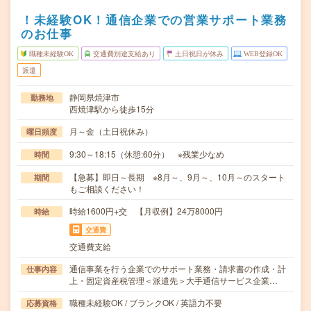
！未経験OK！通信企業での営業サポート業務
のお仕事
職種未経験OK
交通費別途支給あり
土日祝日が休み
WEB登録OK
派遣
静岡県焼津市
勤務地
西焼津駅から徒歩15分
月～金（土日祝休み）
曜日頻度
9:30～18:15（休憩:60分） ※残業少なめ
時間
【急募】即日～長期 ※8月～、9月～、10月～のスタート
期間
もご相談ください！
時給1600円+交 【月収例】24万8000円
時給
交通費
交通費支給
通信事業を行う企業でのサポート業務・請求書の作成・計
仕事内容
上・固定資産税管理＜派遣先＞大手通信サービス企業…
職種未経験OK / ブランクOK / 英語力不要
応募資格