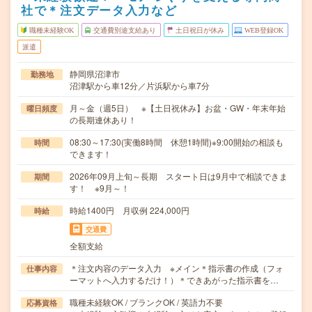
社で＊注文データ入力など
職種未経験OK
交通費別途支給あり
土日祝日が休み
WEB登録OK
派遣
静岡県沼津市
勤務地
沼津駅から車12分／片浜駅から車7分
月～金（週5日） ※【土日祝休み】お盆・GW・年末年始
曜日頻度
の長期連休あり！
08:30～17:30(実働8時間 休憩1時間)※9:00開始の相談も
時間
できます！
2026年09月上旬～長期 スタート日は9月中で相談できま
期間
す！ ※9月～！
時給1400円 月収例 224,000円
時給
交通費
全額支給
＊注文内容のデータ入力 ※メイン＊指示書の作成（フォ
仕事内容
ーマットへ入力するだけ！）＊できあがった指示書を…
職種未経験OK / ブランクOK / 英語力不要
応募資格