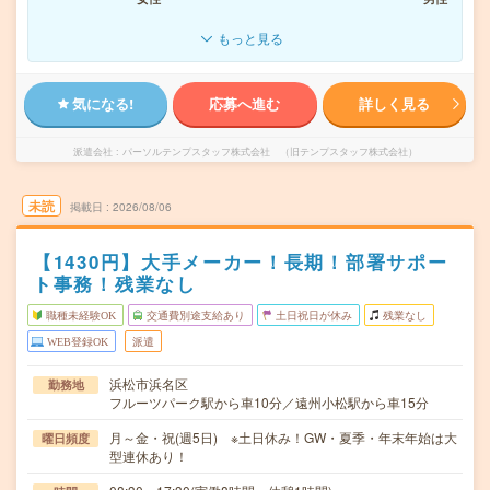
もっと見る
気になる!
応募へ進む
詳しく見る
派遣会社
パーソルテンプスタッフ株式会社 （旧テンプスタッフ株式会社）
未読
掲載日
2026/08/06
【1430円】大手メーカー！長期！部署サポー
ト事務！残業なし
職種未経験OK
交通費別途支給あり
土日祝日が休み
残業なし
WEB登録OK
派遣
浜松市浜名区
勤務地
フルーツパーク駅から車10分／遠州小松駅から車15分
月～金・祝(週5日) ※土日休み！GW・夏季・年末年始は大
曜日頻度
型連休あり！