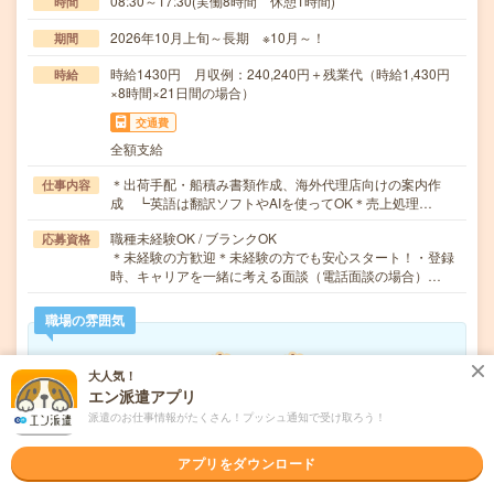
08:30～17:30(実働8時間 休憩1時間)
時間
2026年10月上旬～長期 ※10月～！
期間
時給1430円 月収例：240,240円＋残業代（時給1,430円
時給
×8時間×21日間の場合）
交通費
全額支給
＊出荷手配・船積み書類作成、海外代理店向けの案内作
仕事内容
成 ┗英語は翻訳ソフトやAIを使ってOK＊売上処理…
職種未経験OK / ブランクOK
応募資格
＊未経験の方歓迎＊未経験の方でも安心スタート！・登録
時、キャリアを一緒に考える面談（電話面談の場合）…
職場の雰囲気
年齢層
大人気！
20代
30代
40代
50代
60代
エン派遣アプリ
派遣のお仕事情報がたくさん！プッシュ通知で受け取ろう！
男女比率
女性
男性
アプリをダウンロード
もっと見る