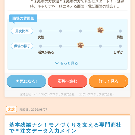
＊未経験の方歓迎＊未経験の方でも安心スタート！・登録
時、キャリアを一緒に考える面談（電話面談の場合）…
職場の雰囲気
男女比率
女性
男性
職場の様子
活気がある
しずか
もっと見る
気になる!
応募へ進む
詳しく見る
派遣会社
パーソルテンプスタッフ株式会社 （旧テンプスタッフ株式会社）
未読
掲載日
2026/08/07
基本残業ナシ！モノづくりを支える専門商社
で＊注文データ入力メイン