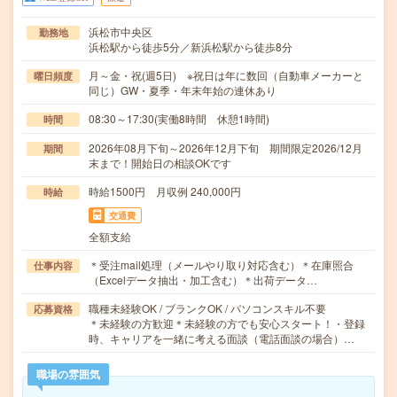
浜松市中央区
勤務地
浜松駅から徒歩5分／新浜松駅から徒歩8分
月～金・祝(週5日) ※祝日は年に数回（自動車メーカーと
曜日頻度
同じ）GW・夏季・年末年始の連休あり
08:30～17:30(実働8時間 休憩1時間)
時間
2026年08月下旬～2026年12月下旬 期間限定2026/12月
期間
末まで！開始日の相談OKです
時給1500円 月収例 240,000円
時給
交通費
全額支給
＊受注mail処理（メールやり取り対応含む）＊在庫照合
仕事内容
（Excelデータ抽出・加工含む）＊出荷データ…
職種未経験OK / ブランクOK / パソコンスキル不要
応募資格
＊未経験の方歓迎＊未経験の方でも安心スタート！・登録
時、キャリアを一緒に考える面談（電話面談の場合）…
職場の雰囲気