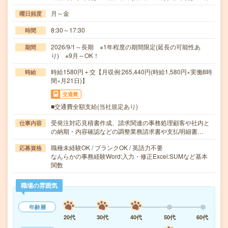
月～金
曜日頻度
8:30～17:30
時間
2026/9/1～長期 ※1年程度の期間限定(延長の可能性あ
期間
り) ※9月～OK！
時給1580円＋交【月収例:265,440円(時給1,580円×実働8時
時給
間×月21日)】
交通費
■交通費全額支給(当社規定あり)
受発注対応見積書作成、請求関連の事務処理顧客や社内と
仕事内容
の納期・内容確認などの調整業務請求書や支払明細書…
職種未経験OK / ブランクOK / 英語力不要
応募資格
なんらかの事務経験Word:入力・修正Excel:SUMなど基本
関数
職場の雰囲気
年齢層
20代
30代
40代
50代
60代