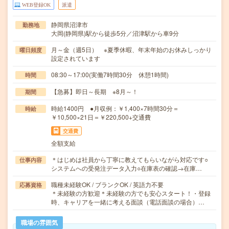
WEB登録OK
派遣
静岡県沼津市
勤務地
大岡(静岡県)駅から徒歩5分／沼津駅から車9分
月～金（週5日） ※夏季休暇、年末年始のお休みしっかり
曜日頻度
設定されています
08:30～17:00(実働7時間30分 休憩1時間)
時間
【急募】即日～長期 ※8月～！
期間
時給1400円 ●月収例：￥1,400×7時間30分＝
時給
￥10,500×21日＝￥220,500+交通費
交通費
全額支給
＊はじめは社員から丁寧に教えてもらいながら対応です○
仕事内容
システムへの受発注データ入力○在庫表の確認→在庫…
職種未経験OK / ブランクOK / 英語力不要
応募資格
＊未経験の方歓迎＊未経験の方でも安心スタート！・登録
時、キャリアを一緒に考える面談（電話面談の場合）…
職場の雰囲気