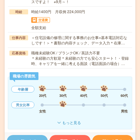
スですよ！ ※9月～！
時給1400円 月収例 224,000円
時給
交通費
全額支給
＜住宅設備の修理に関する事務のお仕事○基本電話対応な
仕事内容
しです！＞＊書類の内容チェック、データ入力＊在庫…
職種未経験OK / ブランクOK / 英語力不要
応募資格
＊未経験の方歓迎＊未経験の方でも安心スタート！・登録
時、キャリアを一緒に考える面談（電話面談の場合）…
職場の雰囲気
年齢層
20代
30代
40代
50代
60代
男女比率
女性
男性
もっと見る