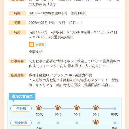
のお休みあります
09:30～18:30(実働8時間 休憩1時間)
時間
2026年09月上旬～長期 ※9月～！
期間
時給1450円 ●月収例：￥1,450×8時間＝￥11,660×21日
時給
＝￥243,600+交通費+残業代
交通費
全額支給
＼お仕事に必要な情報はネット検索してOK／＊営業資料の
仕事内容
作成（フォーマットあり 原本通りに入力あり）＊…
職種未経験OK / ブランクOK / 英語力不要
応募資格
＊未経験の方歓迎＊未経験の方でも安心スタート！・登録
時、キャリアを一緒に考える面談（電話面談の場合）…
職場の雰囲気
年齢層
20代
30代
40代
50代
60代
男女比率
女性
男性