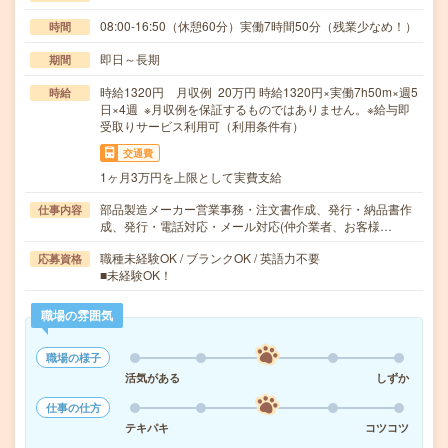
08:00-16:50（休憩60分）実働7時間50分（残業少なめ！）
時間
即日～長期
期間
時給1320円 月収例 20万円 時給1320円×実働7h50m×週5
時給
日×4週 ※月収例を保証するものではありません。※給与即
受取りサービス利用可（利用条件有）
交通費
1ヶ月3万円を上限として実費支給
部品製造メーカー営業事務・注文書作成、発行・納品書作
仕事内容
成、発行・電話対応・メール対応(仲介業者、お客様…
職種未経験OK / ブランクOK / 英語力不要
応募資格
■未経験OK！
職場の雰囲気
職場の様子
活気がある
しずか
仕事の仕方
テキパキ
コツコツ