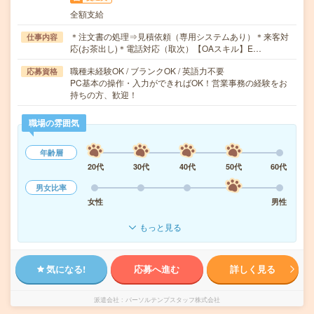
全額支給
＊注文書の処理⇒見積依頼（専用システムあり）＊来客対
仕事内容
応(お茶出し)＊電話対応（取次）【OAスキル】E…
職種未経験OK / ブランクOK / 英語力不要
応募資格
PC基本の操作・入力ができればOK！営業事務の経験をお
持ちの方、歓迎！
職場の雰囲気
年齢層
20代
30代
40代
50代
60代
男女比率
女性
男性
もっと見る
気になる!
応募へ進む
詳しく見る
派遣会社
パーソルテンプスタッフ株式会社