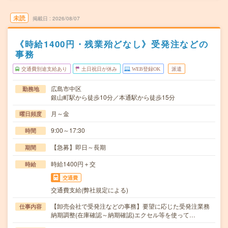
未読
掲載日
2026/08/07
《時給1400円・残業殆どなし》受発注などの
事務
交通費別途支給あり
土日祝日が休み
WEB登録OK
派遣
広島市中区
勤務地
銀山町駅から徒歩10分／本通駅から徒歩15分
月～金
曜日頻度
9:00～17:30
時間
【急募】即日～長期
期間
時給1400円＋交
時給
交通費
交通費支給(弊社規定による)
【卸売会社で受発注などの事務】要望に応じた受発注業務
仕事内容
納期調整(在庫確認～納期確認)エクセル等を使って…