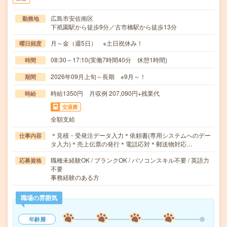
広島市安佐南区
勤務地
下祇園駅から徒歩9分／古市橋駅から徒歩13分
月～金（週5日） ※土日祝休み！
曜日頻度
08:30～17:10(実働7時間40分 休憩1時間)
時間
2026年09月上旬～長期 ※9月～！
期間
時給1350円 月収例 207,090円+残業代
時給
交通費
全額支給
＊見積・受発注データ入力＊依頼書(専用システムへのデー
仕事内容
タ入力)＊売上伝票の発行＊電話応対＊郵送物対応…
職種未経験OK / ブランクOK / パソコンスキル不要 / 英語力
応募資格
不要
事務経験のある方
職場の雰囲気
年齢層