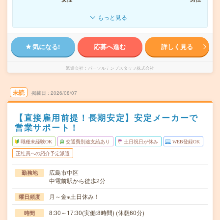
もっと見る
気になる!
応募へ進む
詳しく見る
派遣会社
パーソルテンプスタッフ株式会社
未読
掲載日
2026/08/07
【直接雇用前提！長期安定】安定メーカーで
営業サポート！
職種未経験OK
交通費別途支給あり
土日祝日が休み
WEB登録OK
正社員への紹介予定派遣
広島市中区
勤務地
中電前駅から徒歩2分
月～金※土日休み！
曜日頻度
8:30～17:30(実働:8時間) (休憩60分)
時間