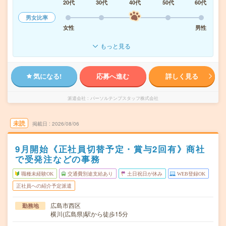
20代
30代
40代
50代
60代
男女比率
女性
男性
もっと見る
気になる!
応募へ進む
詳しく見る
派遣会社
パーソルテンプスタッフ株式会社
未読
掲載日
2026/08/06
9月開始《正社員切替予定・賞与2回有》商社
で受発注などの事務
職種未経験OK
交通費別途支給あり
土日祝日が休み
WEB登録OK
正社員への紹介予定派遣
広島市西区
勤務地
横川(広島県)駅から徒歩15分