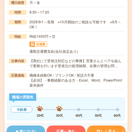
月～金
曜日頻度
8:30～17:20
時間
2026/9/1～長期 ※10月開始のご相談も可能です ※9月～
期間
OK！
時給1450円＋交
時給
交通費
通勤交通費支給(会社規定あり)
【商社にて受発注対応などの事務】営業さんとペアを組ん
仕事内容
で業務を行います受発注の処理納期、在庫の管理お問…
職種未経験OK / ブランクOK / 英語力不要
応募資格
【必須】・事務経験のある方・Excel、Word、PowerPoint
基本操作
職場の雰囲気
年齢層
20代
30代
40代
50代
60代
気になる!
応募へ進む
詳しく見る