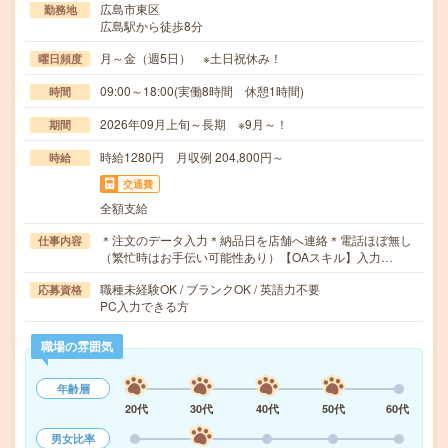
広島市東区
勤務地
広島駅から徒歩8分
月～金（週5日） ※土日祝休み！
曜日頻度
09:00～18:00(実働8時間 休憩1時間)
時間
2026年09月上旬～長期 ※9月～！
期間
時給1280円 月収例 204,800円～
時給
交通費
全額支給
＊注文のデータ入力＊納品日を店舗へ連絡＊電話ほぼ無し
仕事内容
（繁忙時はお手伝い可能性あり）【OAスキル】入力…
職種未経験OK / ブランクOK / 英語力不要
応募資格
PC入力できる方
職場の雰囲気
年齢層
20代
30代
40代
50代
60代
男女比率