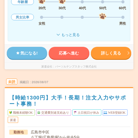
年齢層
20代
30代
40代
50代
60代
男女比率
女性
男性
もっと見る
気になる!
応募へ進む
詳しく見る
派遣会社
パーソルテンプスタッフ株式会社
未読
掲載日
2026/08/07
【時給1300円】大手！長期！注文入力やサポ
ート事務！
職種未経験OK
交通費別途支給あり
土日祝日が休み
WEB登録OK
派遣
広島市中区
勤務地
八丁堀(広島県)駅から徒歩5分