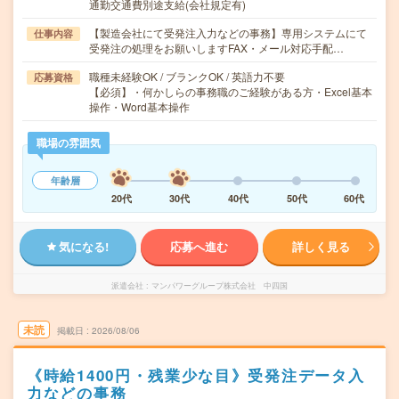
通勤交通費別途支給(会社規定有)
【製造会社にて受発注入力などの事務】専用システムにて
仕事内容
受発注の処理をお願いしますFAX・メール対応手配…
職種未経験OK / ブランクOK / 英語力不要
応募資格
【必須】・何かしらの事務職のご経験がある方・Excel基本
操作・Word基本操作
職場の雰囲気
年齢層
20代
30代
40代
50代
60代
気になる!
応募へ進む
詳しく見る
派遣会社
マンパワーグループ株式会社 中四国
未読
掲載日
2026/08/06
《時給1400円・残業少な目》受発注データ入
力などの事務