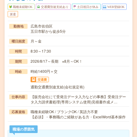
職種未経験OK
交通費別途支給あり
土日祝日が休み
WEB登録OK
派遣
広島市佐伯区
勤務地
五日市駅から徒歩5分
月～金
曜日頻度
8:30～17:30
時間
2026/8/17～長期 ※8月～OK！
期間
時給1400円＋交
時給
交通費
通勤交通費別途支給(会社規定有)
【販売会社にて受発注データ入力などの事務】受発注デー
仕事内容
タ入力請求書処理(専用システム使用)見積書作成メ…
職種未経験OK / ブランクOK / 英語力不要
応募資格
【必須】・事務職のご経験がある方・ExcelWord基本操作
職場の雰囲気