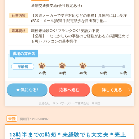
通勤交通費支給(会社規定あり)
【製造メーカーで受注対応などの事務】具体的には...受注
仕事内容
(FAX・メール)配送手配電話少な目出荷手配…
職種未経験OK / ブランクOK / 英語力不要
応募資格
【必須】・なにかしらの事務のご経験がある方(期間短めで
も可)・パソコンの基本操作
職場の雰囲気
年齢層
20代
30代
40代
50代
60代
気になる!
応募へ進む
詳しく見る
派遣会社
マンパワーグループ株式会社 中四国
未読
掲載日
2026/08/07
13時半までの時短＊未経験でも大丈夫＊売上