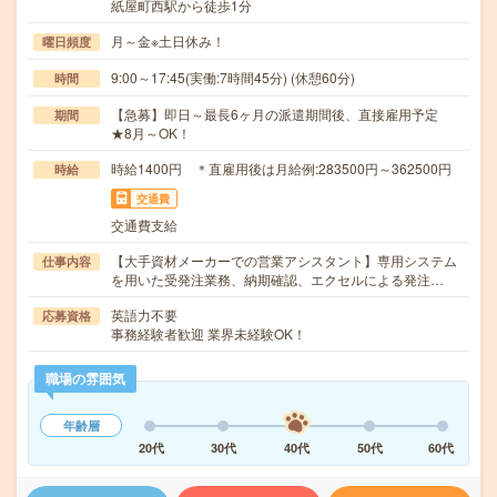
紙屋町西駅から徒歩1分
月～金※土日休み！
曜日頻度
9:00～17:45(実働:7時間45分) (休憩60分)
時間
【急募】即日～最長6ヶ月の派遣期間後、直接雇用予定
期間
★8月～OK！
時給1400円 ＊直雇用後は月給例:283500円～362500円
時給
交通費
交通費支給
【大手資材メーカーでの営業アシスタント】専用システム
仕事内容
を用いた受発注業務、納期確認、エクセルによる発注…
英語力不要
応募資格
事務経験者歓迎 業界未経験OK！
職場の雰囲気
年齢層
20代
30代
40代
50代
60代