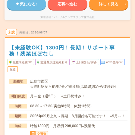
気になる!
応募へ進む
詳しく見る
派遣会社
パーソルテンプスタッフ株式会社
未読
掲載日
2026/08/07
【未経験OK】1300円！長期！サポート事
務！残業ほぼなし
職種未経験OK
交通費別途支給あり
土日祝日が休み
WEB登録OK
派遣
広島市西区
勤務地
天満町駅から徒歩7分／観音町(広島県)駅から徒歩8分
月～金（週5日） ※土日祝休み！
曜日頻度
08:30～17:30(実働8時間 休憩1時間)
時間
2026年09月上旬～長期 8月開始も可能です！ ※9月～！
期間
時給1300円 月収例 208,000円+残業代
時給
交通費