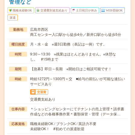
管理など
職種未経験OK
交通費別途支給あり
土日祝日が休み
WEB登録OK
派遣
広島市西区
勤務地
商工センター入口駅から徒歩4分／新井口駅から徒歩5分
月・水・金 ※週3日勤務（表記は一例）です。
曜日頻度
9:30～13:30 ※残業はほとんどありません。※休憩な
時間
し。 #15時まで
【急募】即日～長期 ※開始日はご相談可能です！
期間
時給1272円～1300円＋交 ■給与の前払いが可能な速払い
時給
サービスあり
交通費
交通費支給あり
＊ショッピングセンターにてテナントの売上管理＊請求書
仕事内容
作成などの各種事務作業＊書類保管・管理（データ保…
職種未経験OK / ブランクOK / 英語力不要
応募資格
未経験OK！ #初めての派遣歓迎