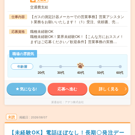
交通費支給
【ガスの測定計器メーカーでの営業事務】営業アシスタン
仕事内容
ト業務をお願いいたします！（1）受注、依頼書、売…
職種未経験OK
応募資格
職種未経験OK！業界未経験OK！【こんな方におススメ！
まずはご応募ください／歓迎条件】営業事務の実務…
職場の雰囲気
年齢層
20代
30代
40代
50代
60代
気になる!
応募へ進む
詳しく見る
派遣会社
アデコ株式会社
未読
掲載日
2026/08/07
【未経験OK】電話ほぼなし！長期〇発注デー