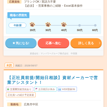
ブランクOK / 英語力不要
応募資格
【必須】・営業事務のご経験・Excel基本操作
職場の雰囲気
年齢層
20代
30代
40代
50代
60代
気になる!
応募へ進む
詳しく見る
派遣会社
マンパワーグループ株式会社 中四国
未読
掲載日
2026/08/07
【正社員前提/開始日相談】資材メーカーで営
業アシスタント！
交通費別途支給あり
土日祝日が休み
WEB登録OK
正社員への紹介予定派遣
広島市中区
勤務地