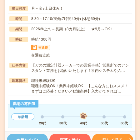
月～金※土日休み！
曜日頻度
8:30～17:10(実働:7時間40分) (休憩60分)
時間
2026/9/上旬～長期（3カ月以上） ★9月～OK！
期間
時給1300円
時給
交通費
交通費支給
【ガスの測定計器メーカーでの営業事務】営業所でのアシ
仕事内容
スタント業務をお願いいたします！社内システムや入…
職種未経験OK
応募資格
職種未経験OK！業界未経験OK！【こんな方におススメ！
まずはご応募ください／歓迎条件】入力ができれば…
職場の雰囲気
年齢層
20代
30代
40代
50代
60代
気になる!
応募へ進む
詳しく見る