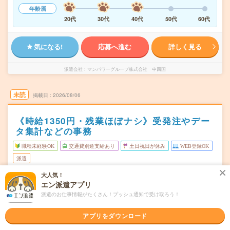
年齢層
20代
30代
40代
50代
60代
気になる!
応募へ進む
詳しく見る
派遣会社
マンパワーグループ株式会社 中四国
未読
掲載日
2026/08/06
《時給1350円・残業ほぼナシ》受発注やデー
タ集計などの事務
職種未経験OK
交通費別途支給あり
土日祝日が休み
WEB登録OK
派遣
大人気！
広島市東区
勤務地
エン派遣アプリ
広島駅駅から徒歩5分／広島駅から徒歩5分
派遣のお仕事情報がたくさん！プッシュ通知で受け取ろう！
月～金
曜日頻度
アプリをダウンロード
9:00～18:00
時間