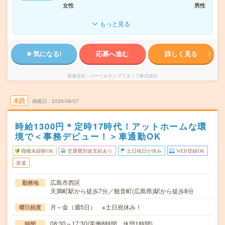
女性
男性
もっと見る
気になる!
応募へ進む
詳しく見る
派遣会社
パーソルテンプスタッフ株式会社
未読
掲載日
2026/08/07
時給1300円＊定時17時代！アットホームな環
境で＜事務デビュー！＞車通勤OK
職種未経験OK
交通費別途支給あり
土日祝日が休み
WEB登録OK
派遣
広島市西区
勤務地
天満町駅から徒歩7分／観音町(広島県)駅から徒歩8分
月～金（週5日） ※土日祝休み！
曜日頻度
08:30～17:30(実働8時間 休憩1時間)
時間