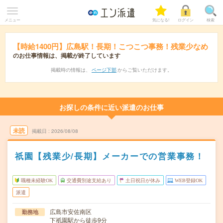
メニュー
気になる!
ログイン
検索
【時給1400円】広島駅！長期！こつこつ事務！残業少なめ
のお仕事情報は、掲載が終了しています
掲載時の情報は、
ページ下部
からご覧いただけます。
お探しの条件に近い派遣のお仕事
未読
掲載日
2026/08/08
祇園【残業少/長期】メーカーでの営業事務！
職種未経験OK
交通費別途支給あり
土日祝日が休み
WEB登録OK
派遣
広島市安佐南区
勤務地
下祇園駅から徒歩9分