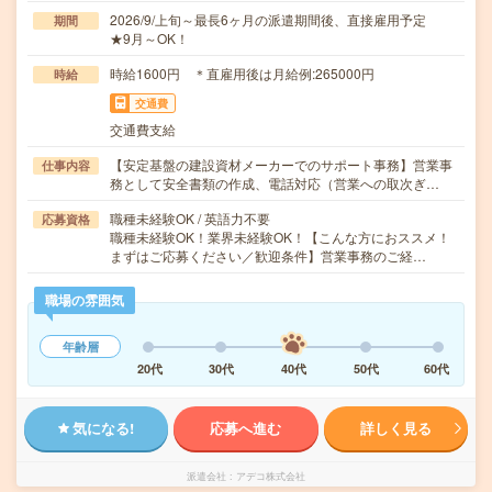
2026/9/上旬～最長6ヶ月の派遣期間後、直接雇用予定
期間
★9月～OK！
時給1600円 ＊直雇用後は月給例:265000円
時給
交通費
交通費支給
【安定基盤の建設資材メーカーでのサポート事務】営業事
仕事内容
務として安全書類の作成、電話対応（営業への取次ぎ…
職種未経験OK / 英語力不要
応募資格
職種未経験OK！業界未経験OK！【こんな方におススメ！
まずはご応募ください／歓迎条件】営業事務のご経…
職場の雰囲気
年齢層
20代
30代
40代
50代
60代
気になる!
応募へ進む
詳しく見る
派遣会社
アデコ株式会社