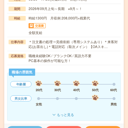
2026年09月上旬～長期 ※9月～！
期間
時給1300円 月収例 208,000円+残業代
時給
交通費
全額支給
＊注文書の処理⇒見積依頼（専用システムあり）＊来客対
仕事内容
応(お茶出し)＊電話対応（取次メイン）【OAスキ…
職種未経験OK / ブランクOK / 英語力不要
応募資格
PC基本の操作が可能な方！
職場の雰囲気
年齢層
20代
30代
40代
50代
60代
男女比率
女性
男性
もっと見る