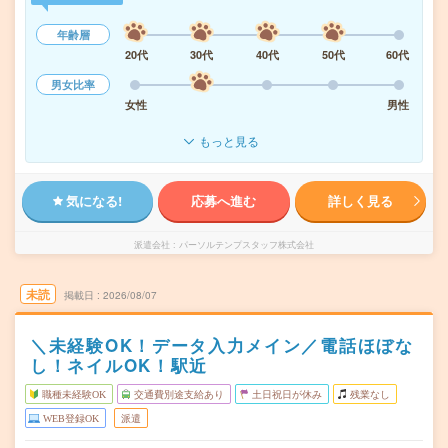
年齢層
20代
30代
40代
50代
60代
男女比率
女性
男性
もっと見る
気になる!
応募へ進む
詳しく見る
派遣会社
パーソルテンプスタッフ株式会社
未読
掲載日
2026/08/07
＼未経験OK！データ入力メイン／電話ほぼな
し！ネイルOK！駅近
職種未経験OK
交通費別途支給あり
土日祝日が休み
残業なし
WEB登録OK
派遣