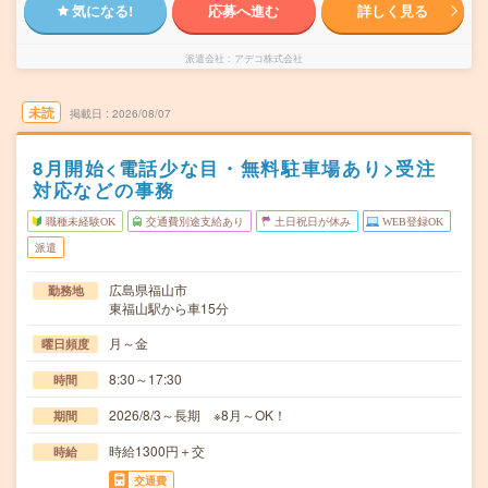
気になる!
応募へ進む
詳しく見る
派遣会社
アデコ株式会社
未読
掲載日
2026/08/07
8月開始<電話少な目・無料駐車場あり>受注
対応などの事務
職種未経験OK
交通費別途支給あり
土日祝日が休み
WEB登録OK
派遣
広島県福山市
勤務地
東福山駅から車15分
月～金
曜日頻度
8:30～17:30
時間
2026/8/3～長期 ※8月～OK！
期間
時給1300円＋交
時給
交通費