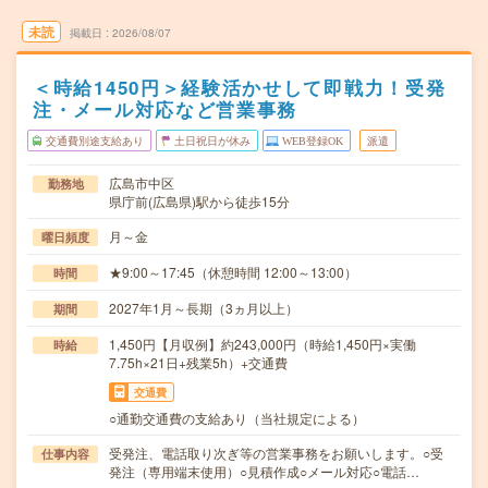
未読
掲載日
2026/08/07
＜時給1450円＞経験活かせして即戦力！受発
注・メール対応など営業事務
交通費別途支給あり
土日祝日が休み
WEB登録OK
派遣
広島市中区
勤務地
県庁前(広島県)駅から徒歩15分
月～金
曜日頻度
★9:00～17:45（休憩時間 12:00～13:00）
時間
2027年1月～長期（3ヵ月以上）
期間
1,450円【月収例】約243,000円（時給1,450円×実働
時給
7.75h×21日+残業5h）+交通費
交通費
○通勤交通費の支給あり（当社規定による）
受発注、電話取り次ぎ等の営業事務をお願いします。○受
仕事内容
発注（専用端末使用）○見積作成○メール対応○電話…