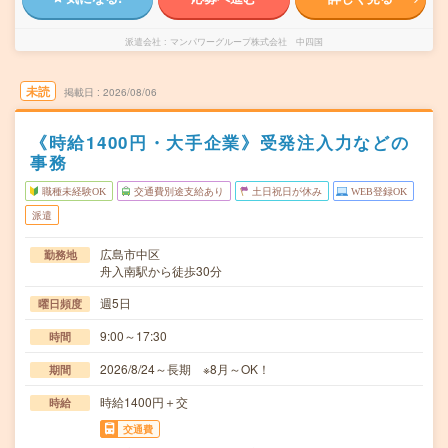
派遣会社
マンパワーグループ株式会社 中四国
未読
掲載日
2026/08/06
《時給1400円・大手企業》受発注入力などの
事務
職種未経験OK
交通費別途支給あり
土日祝日が休み
WEB登録OK
派遣
広島市中区
勤務地
舟入南駅から徒歩30分
週5日
曜日頻度
9:00～17:30
時間
2026/8/24～長期 ※8月～OK！
期間
時給1400円＋交
時給
交通費