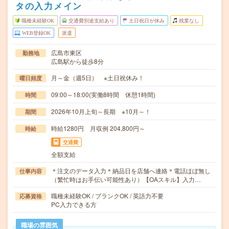
タの入力メイン
職種未経験OK
交通費別途支給あり
土日祝日が休み
残業なし
WEB登録OK
派遣
広島市東区
勤務地
広島駅から徒歩8分
月～金（週5日） ※土日祝休み！
曜日頻度
09:00～18:00(実働8時間 休憩1時間)
時間
2026年10月上旬～長期 ※10月～！
期間
時給1280円 月収例 204,800円～
時給
交通費
全額支給
＊注文のデータ入力＊納品日を店舗へ連絡＊電話ほぼ無し
仕事内容
（繁忙時はお手伝い可能性あり）【OAスキル】入力…
職種未経験OK / ブランクOK / 英語力不要
応募資格
PC入力できる方
職場の雰囲気