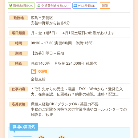
職種未経験OK
交通費別途支給あり
WEB登録OK
派遣
広島市安芸区
勤務地
安芸中野駅から徒歩9分
月～金（週5日） ※月1回土曜日の出勤があります
曜日頻度
08:30～17:30(実働8時間 休憩1時間)
時間
【急募】即日～長期
期間
時給1400円 月収例 224,000円+残業代
時給
交通費
全額支給
＊取引先からの受注～電話・FAX・Webから＊受発注入
仕事内容
力、在庫確認、伝票発行＊納期の確認、連絡＊配送…
職種未経験OK / ブランクOK / 英語力不要
応募資格
事務のご経験をお持ちの方営業事務やコールセンターでの
経験者、歓迎
職場の雰囲気