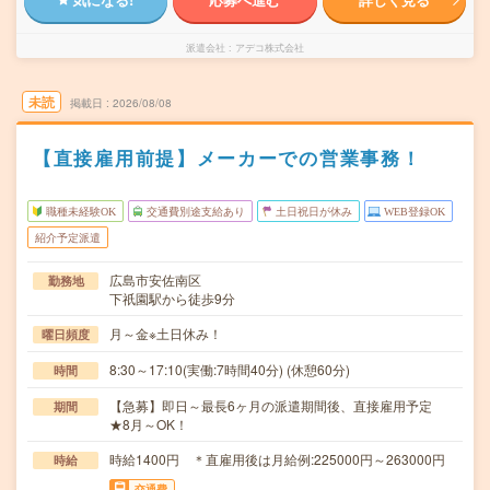
派遣会社
アデコ株式会社
未読
掲載日
2026/08/08
【直接雇用前提】メーカーでの営業事務！
職種未経験OK
交通費別途支給あり
土日祝日が休み
WEB登録OK
紹介予定派遣
広島市安佐南区
勤務地
下祇園駅から徒歩9分
月～金※土日休み！
曜日頻度
8:30～17:10(実働:7時間40分) (休憩60分)
時間
【急募】即日～最長6ヶ月の派遣期間後、直接雇用予定
期間
★8月～OK！
時給1400円 ＊直雇用後は月給例:225000円～263000円
時給
交通費