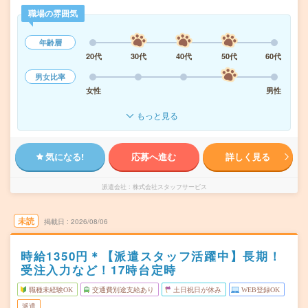
職場の雰囲気
年齢層
20代
30代
40代
50代
60代
男女比率
女性
男性
もっと見る
気になる!
応募へ進む
詳しく見る
派遣会社
株式会社スタッフサービス
未読
掲載日
2026/08/06
時給1350円＊【派遣スタッフ活躍中】長期！
受注入力など！17時台定時
職種未経験OK
交通費別途支給あり
土日祝日が休み
WEB登録OK
派遣