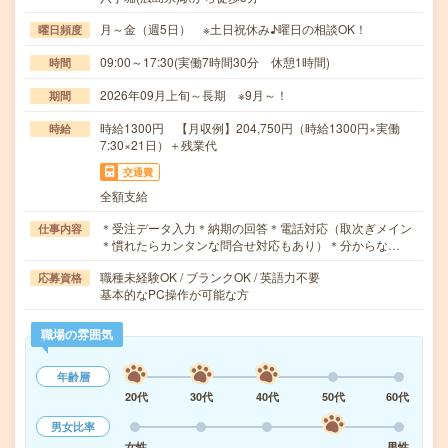
月～金（週5日） ※土日祝休み♪曜日の相談OK！
曜日頻度
09:00～17:30(実働7時間30分 休憩1時間)
時間
2026年09月上旬～長期 ※9月～！
期間
時給1300円 【月収例】204,750円（時給1300円×実働
時給
7:30×21日）＋残業代
交通費
全額支給
＊受注データ入力＊納期の回答＊電話対応（取次ぎメイン
仕事内容
＊慣れたらカンタンな問合せ対応もあり）＊分からな…
職種未経験OK / ブランクOK / 英語力不要
応募資格
基本的なPC操作が可能な方
職場の雰囲気
年齢層
20代
30代
40代
50代
60代
男女比率
女性
男性