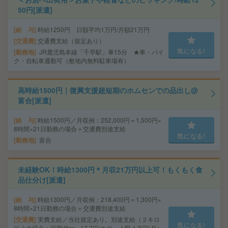
50円[派遣]
給 与
時給1250円 日額平均1万円/月額21万円
交通費
交通費支給（規定あり）
気になる!
勤務地
JR鹿児島本線「千早駅」車15分 ★車・バイ
ク・自転車通勤可（敷地内無料駐車場有）
高時給1500円｜復興支援超短期のホムセンでの品出し@
富合[派遣]
給 与
時給1500円／月収例：252,000円＝1,500円×
8時間×21日勤務の場合＋交通費別途支給
気になる!
勤務地
富合
未経験OK！時給1300円＊月収21万円以上可！もくもく食
品仕分け[派遣]
給 与
時給1300円／月収例：218,400円＝1,300円×
8時間×21日勤務の場合＋交通費別途支給
交通費
実費支給／当社規定あり。別途支給（２キロ
気になる!
以上の場合：定期代or～17.7円/キロ、上限４万円/月）