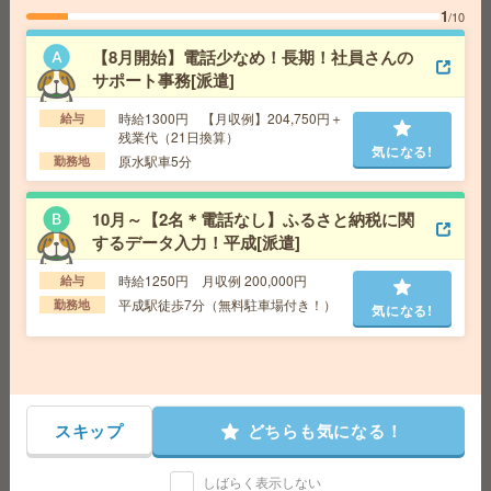
1
/10
高時給！車通勤OK！平日休み！日勤のお仕事！チップテ
スト[派遣]
【8月開始】電話少なめ！長期！社員さんの
サポート事務[派遣]
給 与
時給1350円
交通費
交通費支給有り
時給1300円 【月収例】204,750円＋
給与
気になる!
勤務地
御代志駅～車6分 ※車通勤・バイク通勤OK
残業代（21日換算）
気になる!
原水駅車5分
勤務地
【100名募集！＊週3からOK】健康診断の結果入力のお仕
10月～【2名＊電話なし】ふるさと納税に関
事[派遣]
するデータ入力！平成[派遣]
給 与
1600～1800 ★日払い・給与前払いOK
時給1250円 月収例 200,000円
給与
交通費
別途支給有
気になる!
平成駅徒歩7分（無料駐車場付き！）
勤務地
勤務地
天神駅より徒歩3分
気になる!
正社員予定＊賞与年2回＊未経験者歓迎＊基本17時45分ま
で[正社員への紹介予定派遣]
スキップ
どちらも気になる！
給 与
時給1320円～1400円＋交 【月収例】219,4
50円～ ■給与の前払いが可能な速払いサービスあり
交通費
交通費支給あり
しばらく表示しない