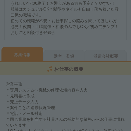
うれしい17:00終了！お迎えがある方も予定たてやすい！
服装はカジュアルOK＊髪型やネイルも自由！落ち着いた雰
囲気の職場です。
初めての転職が不安・お仕事探しの悩みを聞いてほしい方
必見！夜間・土曜開催・相談のみでもOK／初めてテンプ！
おしごと相談付き登録会
募集情報
選考・登録
派遣会社概要
お仕事の概要
営業事務
＊専用システムへ機械の修理依頼内容を入力
＊見積書の作成
＊売上データ入力
＊案件ごとの進捗状況管理
＊電話・メール対応
＊同じ業務を担当する社員さんの補助的な業務からお仕事に慣れ
ていきます
【OAスキル】ビジネスメールができればOK！入力・修正ができ