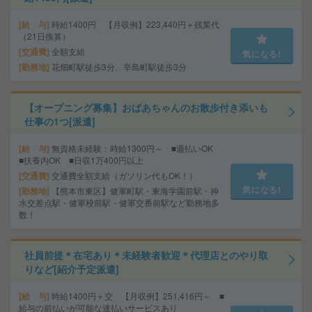
給 与
時給1400円 【月収例】223,440円＋残業代
（21日換算）
交通費
全額支給
気になる!
勤務地
花畑町駅徒歩3分、辛島町駅徒歩3分
【オープニング募集】おばあちゃんのお散歩付き添いも
仕事の1つ[派遣]
給 与
無資格未経験：時給1300円～ ■週払いOK
■扶養内OK ■日収1万400円以上
交通費
交通費全額支給（ガソリン代もOK！）
気になる!
勤務地
【熊本市東区】健軍町駅・東海学園前駅・神
水交差点駅・健軍校前駅・健軍交番前駅など勤務地多
数！
社員前提＊在宅あり＊未経験者歓迎＊代理店とのやり取
りなど[紹介予定派遣]
給 与
時給1400円＋交 【月収例】251,416円～ ■
給与の前払いが可能な速払いサービスあり