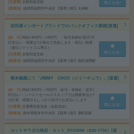
交通費
全額別途支給
気になる!
勤務地
福岡県福岡市中央区 【最寄り駅】天神駅
岩田屋インポートブランドでのバックオフィス業務[派遣]
給 与
時給1400円～1450円 ・毎月末締め/翌月15
日支払い・残業は1分単位で支給します・前払い制度
（速払いドットコム導入）
気になる!
交通費
全額別途支給
勤務地
福岡県福岡市中央区 【最寄り駅】西鉄福岡駅
熊本鶴屋にて「JIMMY CHOO（ジミーチュウ）」[派遣]
給 与
時給1450円～1500円 給与：末締め・翌月1
5日払い・シーエーセールススタッフでは残業単位が1
分計算・残業分もしっかり給与でお支払いします
気になる!
交通費
交通費別途支給（全額支給）
勤務地
熊本県熊本市中央区 【最寄り駅】通町筋駅
カットサラダの検品・カット_H103986（830-1730）[派