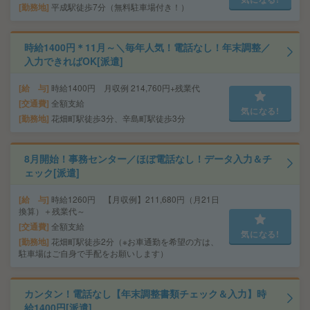
勤務地
平成駅徒歩7分（無料駐車場付き！）
時給1400円＊11月～＼毎年人気！電話なし！年末調整／
入力できればOK[派遣]
給 与
時給1400円 月収例 214,760円+残業代
交通費
全額支給
気になる!
勤務地
花畑町駅徒歩3分、辛島町駅徒歩3分
8月開始！事務センター／ほぼ電話なし！データ入力＆チ
ェック[派遣]
給 与
時給1260円 【月収例】211,680円（月21日
換算）＋残業代～
交通費
全額支給
気になる!
勤務地
花畑町駅徒歩2分（※お車通勤を希望の方は、
駐車場はご自身で手配をお願いします）
カンタン！電話なし【年末調整書類チェック＆入力】時
給1400円[派遣]