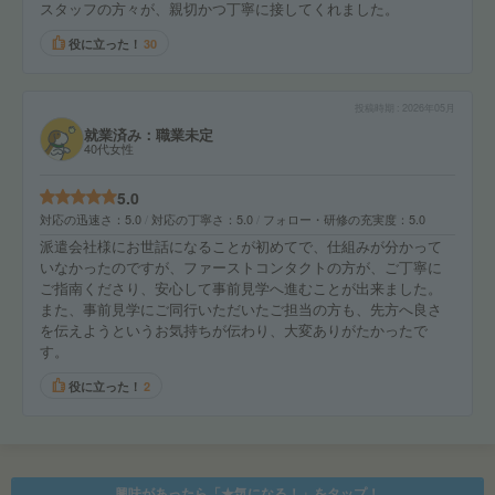
スタッフの方々が、親切かつ丁寧に接してくれました。
役に立った！
30
投稿時期
2026年05月
就業済み：職業未定
40代女性
5.0
対応の迅速さ
5.0
対応の丁寧さ
5.0
フォロー・研修の充実度
5.0
派遣会社様にお世話になることが初めてで、仕組みが分かって
いなかったのですが、ファーストコンタクトの方が、ご丁寧に
ご指南くださり、安心して事前見学へ進むことが出来ました。
また、事前見学にご同行いただいたご担当の方も、先方へ良さ
を伝えようというお気持ちが伝わり、大変ありがたかったで
す。
役に立った！
2
興味があったら「★気になる！」をタップ！