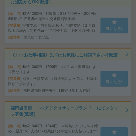
月短期からOK[派遣]
給 与
時給1300円／月収例：218,400円＝1,300円×
8時間×21日勤務の場合＋交通費別途支給
交通費
実費支給／当社規定あり。別途支給（２キロ
気になる!
以上の場合：定期代or～17.7円/キロ、上限４万円/月）
勤務地
鹿児島市七ツ島
《1：1お仕事相談》先ずはお気軽にご相談下さい○[派遣]
給 与
時給1300円～1500円 ※スキル・派遣先によ
り異なります
交通費
別途、全額支給 ※派遣先によっては、月額上
気になる!
限がございます。
勤務地
福岡県福岡市中央区 【最寄り駅】天神駅
福岡岩田屋 「へアアクセサリーブランド」 にてスタッ
フ募集[派遣]
給 与
時給1340円～1340円 ≪給与について≫末締
め・翌月15日支払い※残業は1分単位でお支払いします