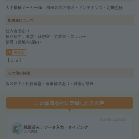
大手機械メーカーGr 機械装置の修理・メンテナンス・定期点検
配属先について
社内食堂あり
福利厚生：食堂・休憩室・更衣室・ロッカー
禁煙（敷地内/屋内）
男女比
【５:５】
その他の特徴
服装自由 / 社員食堂・食事補助あり / 職場が禁煙
この派遣会社に登録した方の声
投稿時期
2023年08月
就業済み：データ入力・タイピング
30代男性