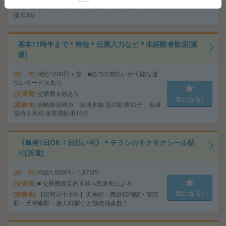
気になる!
勤務地
鹿児島県鹿児島市 鹿児島本線 鹿児島中央駅
徒歩3分
基本17時半まで＊時短＊伝票入力など＊未経験者歓迎[派
遣]
給 与
時給1200円＋交 ■給与の前払いが可能な速
払いサービスあり
交通費
交通費支給あり
気になる!
勤務地
長崎県長崎市 長崎本線 現川駅車10分、長崎
電軌３系統 蛍茶屋駅車15分
《単発1日OK！日払い可》＊チラシのモクモクシール貼
り[派遣]
給 与
時給1,500円～1,875円
交通費
■ 交通費規定内支給 ※派遣先による
気になる!
勤務地
【福岡市中央区】天神駅・西鉄福岡駅・薬院
駅・天神南駅・唐人町駅など勤務地多数！