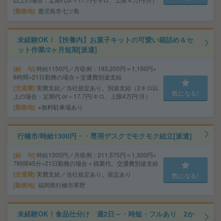
勤務地
鹿児島市七ツ島
未経験OK！【扶養内】お菓子キットの可愛い箱詰め＆セ
ット作業/2ヶ月短期[派遣]
給 与
時給1150円／月収例：193,200円＝1,150円×
8時間×21日勤務の場合＋交通費別途支給
交通費
実費支給／当社規定あり。別途支給（2キロ以
気になる!
上の場合：定期代 or～17.7円/キロ、上限4万円/月）
勤務地
※無料駐車場あり
行橋市/時給1300円・・専用デスクでモクモク組立[派遣]
給 与
時給1300円／月収例：211,575円＝1,300円×
7時間45分×21日勤務の場合＋残業代、交通費別途支給
交通費
実費支給／当社規定あり。規定あり
気になる!
勤務地
福岡県行橋市草野
未経験OK！食品仕分け 週2日～・時短・フルあり 2か