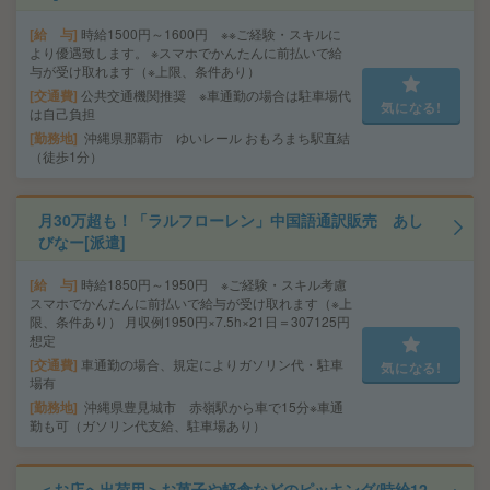
給 与
時給1500円～1600円 ※※ご経験・スキルに
より優遇致します。 ※スマホでかんたんに前払いで給
与が受け取れます（※上限、条件あり）
交通費
公共交通機関推奨 ※車通勤の場合は駐車場代
気になる!
は自己負担
勤務地
沖縄県那覇市 ゆいレール おもろまち駅直結
（徒歩1分）
月30万超も！「ラルフローレン」中国語通訳販売 あし
びなー[派遣]
給 与
時給1850円～1950円 ※ご経験・スキル考慮
スマホでかんたんに前払いで給与が受け取れます（※上
限、条件あり） 月収例1950円×7.5h×21日＝307125円
想定
交通費
車通勤の場合、規定によりガソリン代・駐車
気になる!
場有
勤務地
沖縄県豊見城市 赤嶺駅から車で15分※車通
勤も可（ガソリン代支給、駐車場あり）
＜お店へ出荷用＞お菓子や軽食などのピッキング/時給12