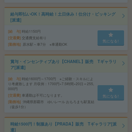
給与即払いOK！高時給！土日休み！仕分け・ピッキング
[派遣]
給 与
時給1150円
交通費
交通費支給有り
気になる!
勤務地
原水駅～車7分 ※車通勤OK
賞与・インセンティブあり【CHANEL】販売 Tギャラリ
ア[派遣]
給 与
時給1600円～1700円 ※ご経験・スキルによ
り考慮致します 月収例：1700円×7.5時間×20日＝255,
000円
交通費
車通勤は不可になります。
気になる!
勤務地
沖縄県那覇市 ゆいレール おもろまち駅直結
（徒歩1分）
時給1500円！制服あり【PRADA】販売 Tギャラリア[派
遣]