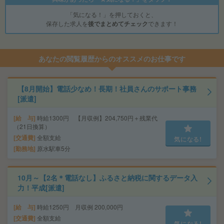
「気になる！」を押しておくと、
保存した求人を
後でまとめてチェック
できます！
あなたの閲覧履歴からのオススメのお仕事です
【8月開始】電話少なめ！長期！社員さんのサポート事務
[派遣]
給 与
時給1300円 【月収例】204,750円＋残業代
（21日換算）
交通費
全額支給
気になる!
勤務地
原水駅車5分
10月～【2名＊電話なし】ふるさと納税に関するデータ入
力！平成[派遣]
給 与
時給1250円 月収例 200,000円
交通費
全額支給
気になる!