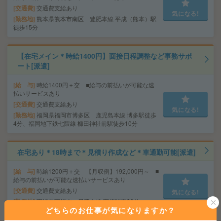
交通費
交通費支給あり
気になる!
勤務地
熊本県熊本市南区 豊肥本線 平成（熊本）駅
徒歩15分
【在宅メイン＊時給1400円】面接日程調整など事務サポ
ート[派遣]
給 与
時給1400円＋交 ■給与の前払いが可能な速
払いサービスあり
交通費
交通費支給あり
気になる!
勤務地
福岡県福岡市博多区 鹿児島本線 博多駅徒歩
4分、福岡地下鉄七隈線 櫛田神社前駅徒歩10分
在宅あり＊18時まで＊見積り作成など＊車通勤可能[派遣]
給 与
時給1200円＋交 【月収例】192,000円～ ■
給与の前払いが可能な速払いサービスあり
交通費
交通費支給あり
気になる!
勤務地
宮崎県宮崎市 日豊本線 宮崎駅車30分
どちらのお仕事が気になりますか？