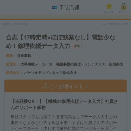
気になる!
ログイン
掲載日
2026/08/04
No.PTKO26-0533029
合志【17時定時×ほぼ残業なし】電話少な
め！修理依頼データ入力
派遣
職種
営業事務
派遣先
大手機械メーカーGr 機械装置の修理・メンテナンス・定期点検
派遣会社
パーソルテンプスタッフ株式会社
ここがポイント！
【未経験OK！】【機械の修理依頼データ入力】社員さ
んのサポート事務
当社スタッフも活躍中！ほぼ電話なしでデータ入力中心の
事務！むずかしいスキルは不要！まずは社員さんのサポー
トからスタート！少しずつ業務に慣れていけるから安心＊