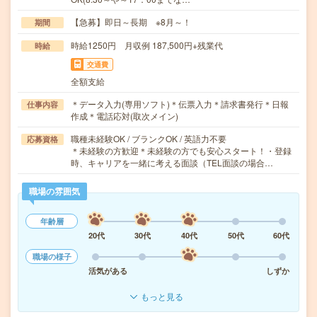
【急募】即日～長期 ※8月～！
期間
時給1250円 月収例 187,500円+残業代
時給
交通費
全額支給
＊データ入力(専用ソフト)＊伝票入力＊請求書発行＊日報
仕事内容
作成＊電話応対(取次メイン)
職種未経験OK / ブランクOK / 英語力不要
応募資格
＊未経験の方歓迎＊未経験の方でも安心スタート！・登録
時、キャリアを一緒に考える面談（TEL面談の場合…
職場の雰囲気
年齢層
20代
30代
40代
50代
60代
職場の様子
活気がある
しずか
もっと見る