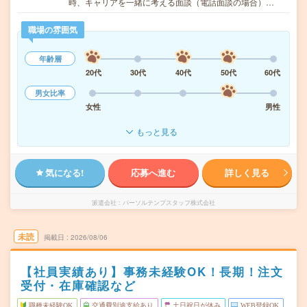
時、キャリアを一緒に考える面談（電話面談の場合）…
職場の雰囲気
年齢層
20代
30代
40代
50代
60代
男女比率
女性
男性
もっと見る
気になる!
応募へ進む
詳しく見る
派遣会社
パーソルテンプスタッフ株式会社
未読
掲載日
2026/08/06
【社員実績あり】事務未経験OK！長期！注文
受付・在庫確認など
職種未経験OK
交通費別途支給あり
土日祝日が休み
WEB登録OK