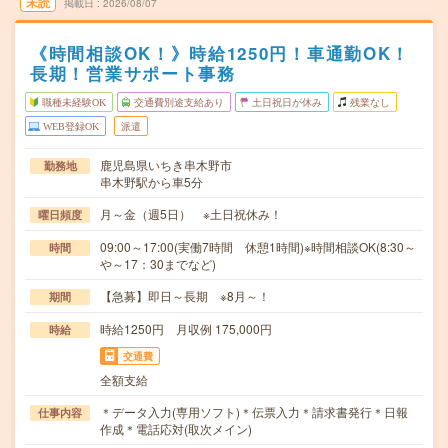
未読
掲載日
2026/08/07
《時間相談OK！》時給1250円！車通勤OK！
長期！営業サポート事務
職種未経験OK
交通費別途支給あり
土日祝日が休み
残業なし
WEB登録OK
派遣
鹿児島県いちき串木野市
勤務地
串木野駅から車5分
月～金（週5日） ※土日祝休み！
曜日頻度
09:00～17:00(実働7時間 休憩1時間)※時間相談OK(8:30～
時間
や～17：30までなど)
【急募】即日～長期 ※8月～！
期間
時給1250円 月収例 175,000円
時給
交通費
全額支給
＊データ入力(専用ソフト)＊伝票入力＊請求書発行＊日報
仕事内容
作成＊電話応対(取次メイン)