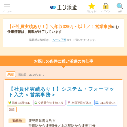
メニュー
気になる!
ログイン
検索
【正社員実績あり！】＼年収329万～以上／！営業事務
のお
仕事情報は、掲載が終了しています
掲載時の情報は、
ページ下部
からご覧いただけます。
お探しの条件に近い派遣のお仕事
未読
掲載日
2026/08/10
【社員化実績あり！】システム・フォーマッ
ト入力＜営業事務＞
職種未経験OK
交通費別途支給あり
土日祝日が休み
WEB登録OK
派遣
鹿児島県鹿児島市
勤務地
笹貫駅から徒歩8分／上塩屋駅から徒歩11分