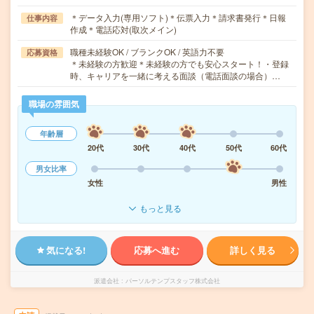
＊データ入力(専用ソフト)＊伝票入力＊請求書発行＊日報
仕事内容
作成＊電話応対(取次メイン)
職種未経験OK / ブランクOK / 英語力不要
応募資格
＊未経験の方歓迎＊未経験の方でも安心スタート！・登録
時、キャリアを一緒に考える面談（電話面談の場合）…
職場の雰囲気
年齢層
20代
30代
40代
50代
60代
男女比率
女性
男性
もっと見る
気になる!
応募へ進む
詳しく見る
派遣会社
パーソルテンプスタッフ株式会社