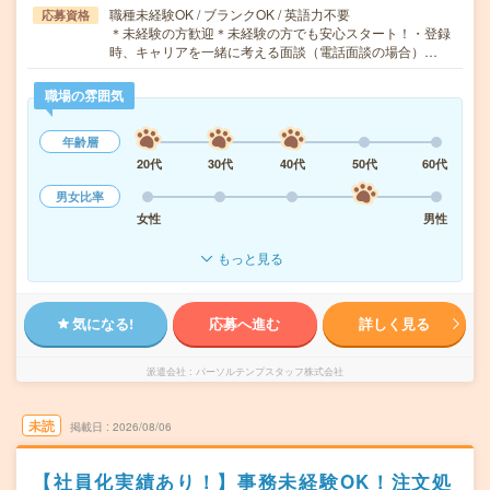
職種未経験OK / ブランクOK / 英語力不要
応募資格
＊未経験の方歓迎＊未経験の方でも安心スタート！・登録
時、キャリアを一緒に考える面談（電話面談の場合）…
職場の雰囲気
年齢層
20代
30代
40代
50代
60代
男女比率
女性
男性
もっと見る
気になる!
応募へ進む
詳しく見る
派遣会社
パーソルテンプスタッフ株式会社
未読
掲載日
2026/08/06
【社員化実績あり！】事務未経験OK！注文処