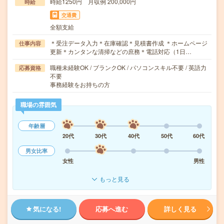
時給1250円 月収例 200,000円
時給
交通費
全額支給
＊受注データ入力＊在庫確認＊見積書作成 ＊ホームページ
仕事内容
更新＊カンタンな清掃などの庶務＊電話対応（1日…
職種未経験OK / ブランクOK / パソコンスキル不要 / 英語力
応募資格
不要
事務経験をお持ちの方
職場の雰囲気
年齢層
20代
30代
40代
50代
60代
男女比率
女性
男性
もっと見る
気になる!
応募へ進む
詳しく見る