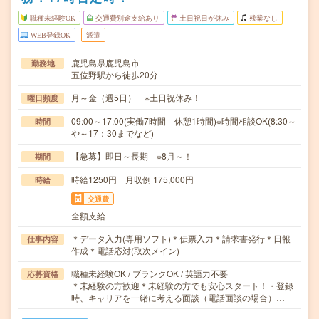
職種未経験OK
交通費別途支給あり
土日祝日が休み
残業なし
WEB登録OK
派遣
鹿児島県鹿児島市
勤務地
五位野駅から徒歩20分
月～金（週5日） ※土日祝休み！
曜日頻度
09:00～17:00(実働7時間 休憩1時間)※時間相談OK(8:30～
時間
や～17：30までなど)
【急募】即日～長期 ※8月～！
期間
時給1250円 月収例 175,000円
時給
交通費
全額支給
＊データ入力(専用ソフト)＊伝票入力＊請求書発行＊日報
仕事内容
作成＊電話応対(取次メイン)
職種未経験OK / ブランクOK / 英語力不要
応募資格
＊未経験の方歓迎＊未経験の方でも安心スタート！・登録
時、キャリアを一緒に考える面談（電話面談の場合）…