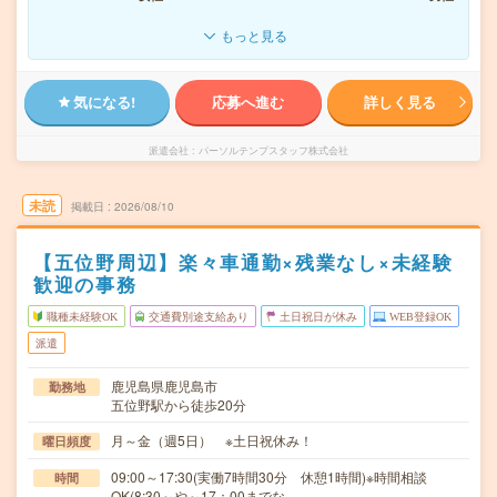
もっと見る
気になる!
応募へ進む
詳しく見る
派遣会社
パーソルテンプスタッフ株式会社
未読
掲載日
2026/08/10
【五位野周辺】楽々車通勤×残業なし×未経験
歓迎の事務
職種未経験OK
交通費別途支給あり
土日祝日が休み
WEB登録OK
派遣
鹿児島県鹿児島市
勤務地
五位野駅から徒歩20分
月～金（週5日） ※土日祝休み！
曜日頻度
09:00～17:30(実働7時間30分 休憩1時間)※時間相談
時間
OK(8:30～や～17：00までな…