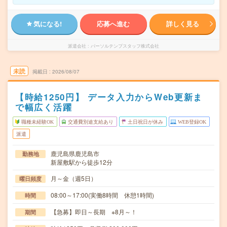
気になる!
応募へ進む
詳しく見る
派遣会社
パーソルテンプスタッフ株式会社
未読
掲載日
2026/08/07
【時給1250円】 データ入力からWeb更新ま
で幅広く活躍
職種未経験OK
交通費別途支給あり
土日祝日が休み
WEB登録OK
派遣
鹿児島県鹿児島市
勤務地
新屋敷駅から徒歩12分
月～金（週5日）
曜日頻度
08:00～17:00(実働8時間 休憩1時間)
時間
【急募】即日～長期 ※8月～！
期間