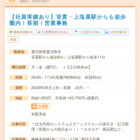
未読
掲載日
2026/08/07
【社員実績あり】笹貫・上塩屋駅からも徒歩
圏内！長期！営業事務
職種未経験OK
交通費別途支給あり
土日祝日が休み
WEB登録OK
派遣
鹿児島県鹿児島市
勤務地
笹貫駅から徒歩8分／上塩屋駅から徒歩11分
月～金（週5日） ※【土日祝休み】
曜日頻度
09:00～17:30(実働7時間45分 休憩45分)
時間
2026年09月上旬～長期 ※9月～！
期間
時給1250円 月収例 193,750円+残業代
時給
交通費
全額支給
＊注文内容のシステム入力＊システムへの値引き・訂正処
仕事内容
理（営業からの指示あり！）＊カタログ・商品図など…
職種未経験OK / ブランクOK / 英語力不要
応募資格