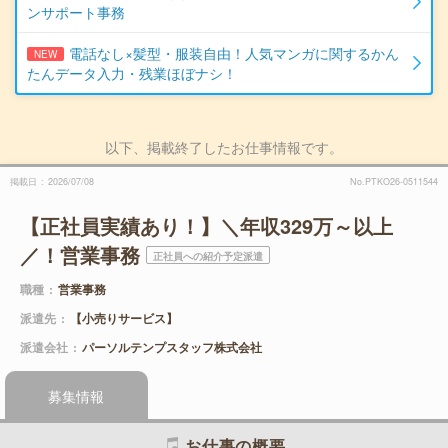
ンサポート事務
電話なし×髪型・服装自由！人気マンガに関するかん
NEW
たんデータ入力・残業ほぼナシ！
以下、掲載終了したお仕事情報です。
掲載日
2026/07/08
No.PTKO26-0511544
【正社員実績あり！】＼年収329万～以上
／！営業事務
正社員への紹介予定派遣
職種
営業事務
派遣先
【小売りサービス】
派遣会社
パーソルテンプスタッフ株式会社
募集情報
お仕事の概要