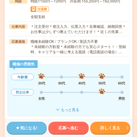
時給1150円～1200円 月収例 155,250円～162,000円
時給
交通費
全額支給
＊注文受付＊発注入力、伝票入力＊在庫確認、納期回答＊
仕事内容
お仕事は少しずつ教えていただけます！＊近くの先輩…
職種未経験OK / ブランクOK / 英語力不要
応募資格
＊未経験の方歓迎＊未経験の方でも安心スタート！・登録
時、キャリアを一緒に考える面談（電話面談の場合）…
職場の雰囲気
年齢層
20代
30代
40代
50代
60代
男女比率
女性
男性
もっと見る
気になる!
応募へ進む
詳しく見る