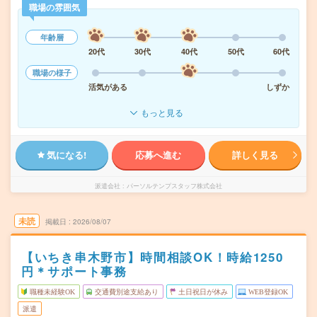
職場の雰囲気
年齢層
20代
30代
40代
50代
60代
職場の様子
活気がある
しずか
もっと見る
気になる!
応募へ進む
詳しく見る
派遣会社
パーソルテンプスタッフ株式会社
未読
掲載日
2026/08/07
【いちき串木野市】時間相談OK！時給1250
円＊サポート事務
職種未経験OK
交通費別途支給あり
土日祝日が休み
WEB登録OK
派遣