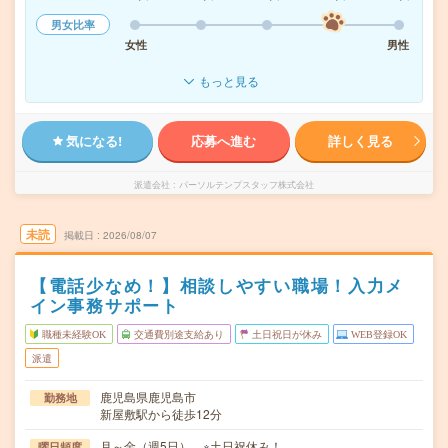
男女比率
女性
男性
もっと見る
気になる!
応募へ進む
詳しく見る
派遣会社
パーソルテンプスタッフ株式会社
未読
掲載日
2026/08/07
【電話少なめ！】相談しやすい職場！入力メ
イン事務サポート
職種未経験OK
交通費別途支給あり
土日祝日が休み
WEB登録OK
派遣
鹿児島県鹿児島市
勤務地
新屋敷駅から徒歩12分
月～金（週5日） ※土日祝休み！
曜日頻度