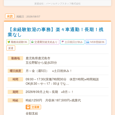
派遣会社
パーソルテンプスタッフ株式会社
未読
掲載日
2026/08/07
【未経験歓迎の事務】楽々車通勤！長期！残
業なし
職種未経験OK
交通費別途支給あり
土日祝日が休み
WEB登録OK
派遣
鹿児島県鹿児島市
勤務地
五位野駅から徒歩20分
月～金（週5日） ※土日祝休み！
曜日頻度
09:00～17:30(実働7時間30分 休憩1時間)※時間相談
時間
OK(8:30～や～17：00までな…
2026年09月上旬～長期 ※9月～！
期間
時給1250円 月収例 187,500円+残業代
時給
交通費
全額支給