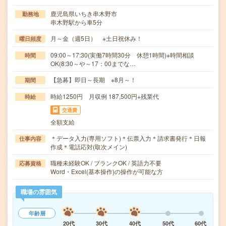
鹿児島県いちき串木野市
勤務地
串木野駅から車5分
月～金（週5日） ※土日祝休み！
曜日頻度
09:00～17:30(実働7時間30分 休憩1時間)※時間相談
時間
OK(8:30～や～17：00までな…
【急募】即日～長期 ※8月～！
期間
時給1250円 月収例 187,500円+残業代
時給
交通費
全額支給
＊データ入力(専用ソフト)＊伝票入力＊請求書発行＊日報
仕事内容
作成＊電話応対(取次メイン)
職種未経験OK / ブランクOK / 英語力不要
応募資格
Word・Excel(基本操作)の操作が可能な方
職場の雰囲気
年齢層
20代
30代
40代
50代
60代