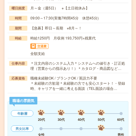
月～金（週5日） ※【土日祝休み】
曜日頻度
09:00～17:30(実働7時間45分 休憩45分)
時間
【急募】即日～長期 ※8月～！
期間
時給1250円 月収例 193,750円+残業代
時給
交通費
全額支給
＊注文内容のシステム入力＊システムへの値引き・訂正処
仕事内容
理（営業からの指示あり！）＊カタログ・商品図など…
職種未経験OK / ブランクOK / 英語力不要
応募資格
＊未経験の方歓迎＊未経験の方でも安心スタート！・登録
時、キャリアを一緒に考える面談（TEL面談の場合…
職場の雰囲気
年齢層
20代
30代
40代
50代
60代
男女比率
女性
男性