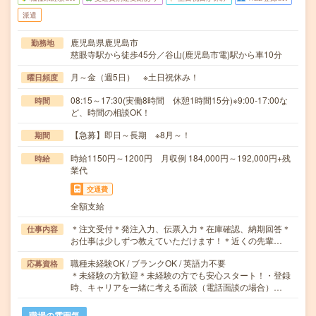
派遣
鹿児島県鹿児島市
勤務地
慈眼寺駅から徒歩45分／谷山(鹿児島市電)駅から車10分
月～金（週5日） ※土日祝休み！
曜日頻度
08:15～17:30(実働8時間 休憩1時間15分)※9:00-17:00な
時間
ど、時間の相談OK！
【急募】即日～長期 ※8月～！
期間
時給1150円～1200円 月収例 184,000円～192,000円+残
時給
業代
交通費
全額支給
＊注文受付＊発注入力、伝票入力＊在庫確認、納期回答＊
仕事内容
お仕事は少しずつ教えていただけます！＊近くの先輩…
職種未経験OK / ブランクOK / 英語力不要
応募資格
＊未経験の方歓迎＊未経験の方でも安心スタート！・登録
時、キャリアを一緒に考える面談（電話面談の場合）…
職場の雰囲気