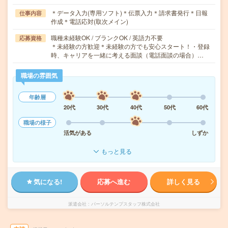
＊データ入力(専用ソフト)＊伝票入力＊請求書発行＊日報
仕事内容
作成＊電話応対(取次メイン)
職種未経験OK / ブランクOK / 英語力不要
応募資格
＊未経験の方歓迎＊未経験の方でも安心スタート！・登録
時、キャリアを一緒に考える面談（電話面談の場合）…
職場の雰囲気
年齢層
20代
30代
40代
50代
60代
職場の様子
活気がある
しずか
もっと見る
気になる!
応募へ進む
詳しく見る
派遣会社
パーソルテンプスタッフ株式会社