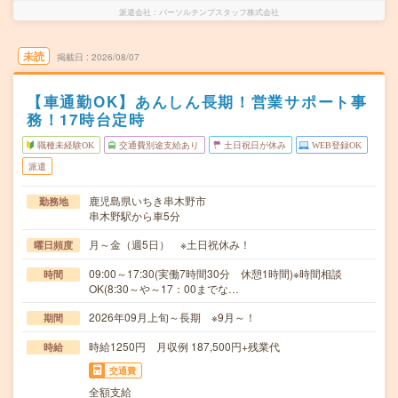
派遣会社
パーソルテンプスタッフ株式会社
未読
掲載日
2026/08/07
【車通勤OK】あんしん長期！営業サポート事
務！17時台定時
職種未経験OK
交通費別途支給あり
土日祝日が休み
WEB登録OK
派遣
鹿児島県いちき串木野市
勤務地
串木野駅から車5分
月～金（週5日） ※土日祝休み！
曜日頻度
09:00～17:30(実働7時間30分 休憩1時間)※時間相談
時間
OK(8:30～や～17：00までな…
2026年09月上旬～長期 ※9月～！
期間
時給1250円 月収例 187,500円+残業代
時給
交通費
全額支給