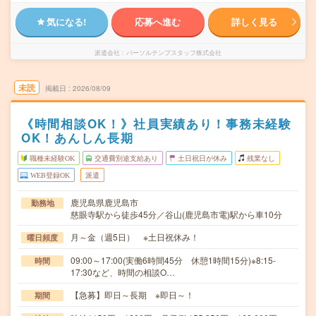
気になる!
応募へ進む
詳しく見る
派遣会社
パーソルテンプスタッフ株式会社
未読
掲載日
2026/08/09
《時間相談OK！》社員実績あり！事務未経験
OK！あんしん長期
職種未経験OK
交通費別途支給あり
土日祝日が休み
残業なし
WEB登録OK
派遣
鹿児島県鹿児島市
勤務地
慈眼寺駅から徒歩45分／谷山(鹿児島市電)駅から車10分
月～金（週5日） ※土日祝休み！
曜日頻度
09:00～17:00(実働6時間45分 休憩1時間15分)※8:15-
時間
17:30など、時間の相談O…
【急募】即日～長期 ※即日～！
期間