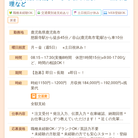
理など
職種未経験OK
交通費別途支給あり
土日祝日が休み
WEB登録OK
派遣
鹿児島県鹿児島市
勤務地
慈眼寺駅から徒歩45分／谷山(鹿児島市電)駅から車10分
月～金（週5日） ※土日祝休み！
曜日頻度
08:15～17:30(実働8時間 休憩1時間15分)※9:00-17:00な
時間
ど、時間の相談OK！
【急募】即日～長期 ※即日～！
期間
時給1150円～1200円 月収例 184,000円～192,000円+残
時給
業代
交通費
全額支給
＊注文受付＊発注入力、伝票入力＊在庫確認、納期回答＊
仕事内容
お仕事は少しずつ教えていただけます！＊近くの先輩…
職種未経験OK / ブランクOK / 英語力不要
応募資格
＊未経験の方歓迎＊未経験の方でも安心スタート！・登録