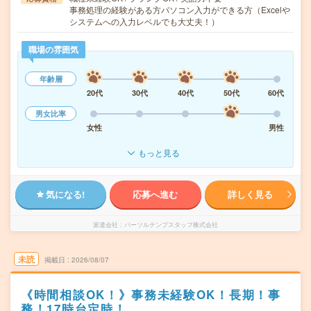
事務処理の経験がある方パソコン入力ができる方（Excelや
システムへの入力レベルでも大丈夫！）
職場の雰囲気
年齢層
20代
30代
40代
50代
60代
男女比率
女性
男性
もっと見る
気になる!
応募へ進む
詳しく見る
派遣会社
パーソルテンプスタッフ株式会社
未読
掲載日
2026/08/07
《時間相談OK！》事務未経験OK！長期！事
務！17時台定時！