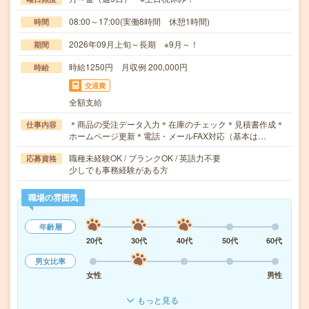
08:00～17:00(実働8時間 休憩1時間)
時間
2026年09月上旬～長期 ※9月～！
期間
時給1250円 月収例 200,000円
時給
交通費
全額支給
＊商品の受注データ入力＊在庫のチェック＊見積書作成＊
仕事内容
ホームページ更新＊電話・メールFAX対応（基本は…
職種未経験OK / ブランクOK / 英語力不要
応募資格
少しでも事務経験がある方
職場の雰囲気
年齢層
20代
30代
40代
50代
60代
男女比率
女性
男性
もっと見る