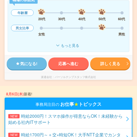
年齢層
20代
30代
40代
50代
60代
男女比率
女性
男性
もっと見る
気になる!
応募へ進む
詳しく見る
派遣会社
パーソルテンプスタッフ株式会社
8月6日(木)
新着!
お仕事
★
トピックス
事務局注目の
時給2000円！スマホ操作が得意ならOK！未経験から
NEW
始める社内ITサポート
時給1700円～＋交×時短OK！大手NTT企業でカンタ
NEW