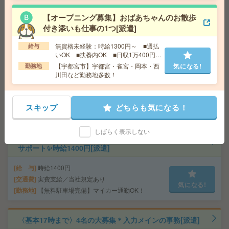
気になる!
勤務地
本厚木駅徒歩1分 ※南口すぐ！
【オープニング募集】おばあちゃんのお散歩
付き添いも仕事の1つ[派遣]
2名募集！時給1800円！18時まで＊会計システムへの入
無資格未経験：時給1300円～ ■週払
給与
力など＊未経験でもOK[派遣]
いOK ■扶養内OK ■日収1万400円以
上
【宇都宮市】宇都宮・雀宮・岡本・西
気になる!
勤務地
給 与
時給1800円＋交 【月収例】344,250円～ ■
川田など勤務地多数！
給与の前払いが可能な速払いサービスあり
交通費
交通費支給あり
気になる!
勤務地
神奈川県横須賀市 横須賀線 久里浜駅徒歩8
スキップ
どちらも気になる！
分、京急本線 京急久里浜駅徒歩5分
しばらく表示しない
【9－16時／17時OK】未経験から始める窓口対応＆事務
サポート✨時給1400円[派遣]
給 与
時給1400円
交通費
実費支給／当社規定あり
気になる!
勤務地
【無料駐車場完備】マイカー通勤OK！
〈基本17時まで〉4名の大募集＊入力メインの事務[派遣]