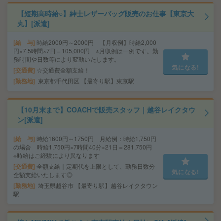
【短期高時給○】紳士レザーバッグ販売のお仕事【東京大
丸】[派遣]
給 与
時給2000円～2000円 【月収例】時給2,000
円×7.5時間×7日＝105,000円 ※月収例は一例です。勤
務時間や日数等により変動いたします。
気になる!
交通費
☆交通費全額支給！
勤務地
東京都千代田区 【最寄り駅】東京駅
【10月末まで】COACHで販売スタッフ｜越谷レイクタウ
ン[派遣]
給 与
時給1600円～1750円 月給例：時給1,750円
の場合 時給1,750円×7時間40分×21日＝281,750円
※時給はご経験により異なります
交通費
全額支給｜定期代を上限として、勤務日数分
気になる!
全額支給いたします◎
勤務地
埼玉県越谷市 【最寄り駅】越谷レイクタウン
駅