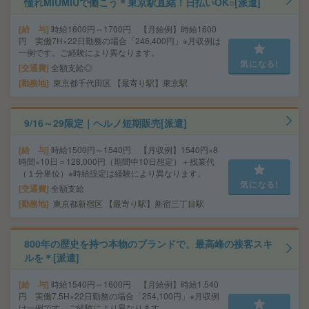
憧れMIUMIUで働こう＊東京駅直結！日払いOK○[派遣]
給 与
時給1600円～1700円 【月給例】時給1600
円 実働7H×22日勤務の場合「246,400円」※月収例は
一例です。ご経験により異なります。
気になる!
交通費
全額支給◎
勤務地
東京都千代田区 【最寄り駅】東京駅
9/16～29限定｜ヘルノ短期販売[派遣]
給 与
時給1500円～1540円 【月収例】1540円×8
時間×10日＝128,000円（期間中10日想定）＋残業代
（１分単位）※時給設定は経験により異なります。
気になる!
交通費
全額支給
勤務地
東京都新宿区 【最寄り駅】新宿三丁目駅
800年の歴史を持つ本物のブランドで、最高峰の接客スキ
ルを＊[派遣]
給 与
時給1540円～1600円 【月給例】時給1,540
円 実働7.5H×22日勤務の場合「254,100円」※月収例
は一例です。ご経験により異なります。