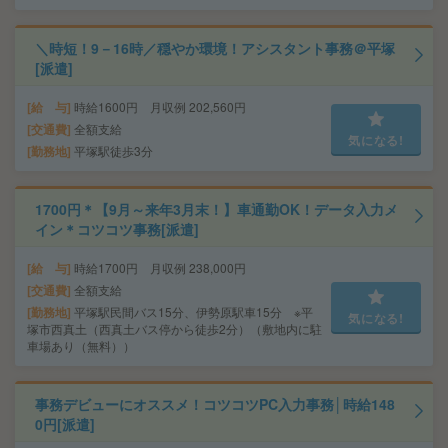
＼時短！9－16時／穏やか環境！アシスタント事務＠平塚
[派遣]
給 与
時給1600円 月収例 202,560円
交通費
全額支給
気になる!
勤務地
平塚駅徒歩3分
1700円＊【9月～来年3月末！】車通勤OK！データ入力メ
イン＊コツコツ事務[派遣]
給 与
時給1700円 月収例 238,000円
交通費
全額支給
勤務地
平塚駅民間バス15分、伊勢原駅車15分 ※平
気になる!
塚市西真土（西真土バス停から徒歩2分）（敷地内に駐
車場あり（無料））
事務デビューにオススメ！コツコツPC入力事務│時給148
0円[派遣]