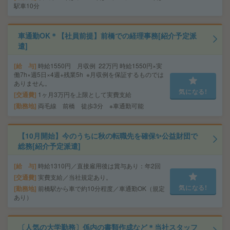
駅車10分
車通勤OK＊【社員前提】前橋での経理事務[紹介予定派
遣]
給 与
時給1550円 月収例 22万円 時給1550円×実
働7h×週5日×4週+残業5h ※月収例を保証するものでは
ありません。
気になる!
交通費
1ヶ月3万円を上限として実費支給
勤務地
両毛線 前橋 徒歩3分 ※車通勤可能
【10月開始】今のうちに秋の転職先を確保✨公益財団で
総務[紹介予定派遣]
給 与
時給1310円／直接雇用後は賞与あり：年2回
交通費
実費支給／当社規定あり。
気になる!
勤務地
前橋駅から車で約10分程度／車通勤OK（規定
あり）
〔人気の大学勤務〕係内の書類作成など＊当社スタッフ