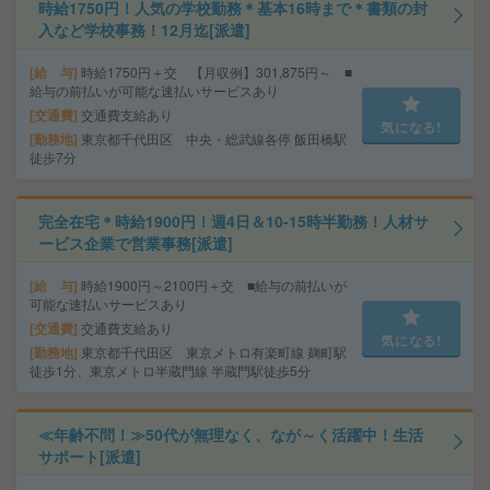
時給1750円！人気の学校勤務＊基本16時まで＊書類の封
入など学校事務！12月迄[派遣]
給 与
時給1750円＋交 【月収例】301,875円～ ■
給与の前払いが可能な速払いサービスあり
交通費
交通費支給あり
気になる!
勤務地
東京都千代田区 中央・総武線各停 飯田橋駅
徒歩7分
完全在宅＊時給1900円！週4日＆10-15時半勤務！人材サ
ービス企業で営業事務[派遣]
給 与
時給1900円～2100円＋交 ■給与の前払いが
可能な速払いサービスあり
交通費
交通費支給あり
気になる!
勤務地
東京都千代田区 東京メトロ有楽町線 麹町駅
徒歩1分、東京メトロ半蔵門線 半蔵門駅徒歩5分
≪年齢不問！≫50代が無理なく、なが～く活躍中！生活
サポート[派遣]