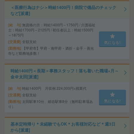
＜医療行為はナシ＞時給1400円！病院で備品のチェック
など[派遣]
給 与
無資格の方：時給1400円～1750円 / 介護福祉
士：時給1700円～2125円 / 初任者以上：時給1500円
～1875円
交通費
全額支給
気になる!
勤務地
【甲府市】甲府・南甲府・酒折・金手・善光
寺など勤務地多数！
時給1400円＜長期＞事務スタッフ！落ち着いた職場×月～
金＠太田[派遣]
給 与
時給1400円 月収例 224,000円+残業代
交通費
全額支給
気になる!
勤務地
太田駅車10分、細谷駅車8分（無料駐車場あ
り）
基本定時帰り＊未経験でもOK＊お客様対応など＊週3日
から[派遣]