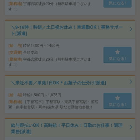
気になる!
勤務地
宇都宮駅徒歩20分（無料駐車場ございま
す！）
＼9-16時！時短／土日祝お休み！車通勤OK！事務サポー
ト[派遣]
給 与
時給1400円～1450円
交通費
全額支給
気になる!
勤務地
宇都宮駅徒歩20分（無料駐車場ございま
す！）
＼来社不要／単発1日OK＊お菓子の仕分け[派遣]
給 与
時給1,500円～1,875円
勤務地
【宇都宮市】宇都宮駅・東武宇都宮駅・雀宮
気になる!
駅・南宇都宮駅・岡本(栃木県)駅など勤務地多数！
給与即払いOK！高時給！平日休み！日勤のお仕事！調理
業務[派遣]