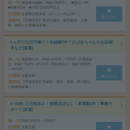
給 与
無資格未経験：時給1300円～ ■週払いOK
■扶養内OK ■日収1万400円以上
交通費
交通費全額支給（ガソリン代もOK！）
気になる!
勤務地
【宇都宮市】東武宇都宮・南宇都宮・江曽
島・鶴田など勤務地多数！
3ヵ月で73万円稼ぐ！未経験OK＊おばあちゃんのお話相
手など[派遣]
給 与
無資格の方：時給1400円～1750円 / 介護福祉
士：時給1700円～2125円 / 初任者以上：時給1500円
～1875円
交通費
全額支給
気になる!
勤務地
【宇都宮市】宇都宮・雀宮・岡本・西川田な
ど勤務地多数！
9-16時×土日祝休み！残業ほぼなし！車通勤OK！事務サ
ポート[派遣]
給 与
時給1400円～1450円
交通費
全額支給