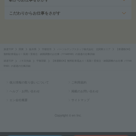
こだわりからお仕事をさがす
派遣TOP
関東
栃木県
宇都宮市
パーソルテンプスタッフ株式会社 北関東エリア
【車通勤OK】
無料駐車場あり！長期！受発注・納期調整のお仕事（111449183）の派遣の仕事詳細
派遣TOP
ＪＲ日光線
宇都宮駅
【車通勤OK】無料駐車場あり！長期！受発注・納期調整のお仕事（11144
9183）の派遣の仕事詳細
個人情報の取り扱いについて
ご利用規約
ヘルプ・お問い合わせ
掲載のお問い合わせ
エン会社概要
サイトマップ
Copyright © en Inc.