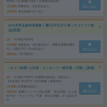
8時間×12日勤務の場合＋交通費別途支給
交通費
実費支給／当社規定あり。
気になる!
勤務地
有名牧場のすぐ近く
8/20見学会参加者募集！週3日平日ダケ座ってコツコツ検
品[派遣]
給 与
時給1500円
交通費
実費支給／当社規定あり。通勤交通費実費支
払／上限4万円／月※規定あり
気になる!
勤務地
122号線沿い
<タイパ抜群>入出荷・ピッキング／軽作業（日勤）[派遣]
給 与
時給1450円 ※交通費全額支給（規定あり）
【月収例】26.8万円（20日勤務＋残業20h）
交通費
交通費支給あり
気になる!
勤務地
多摩モノレール 松が谷駅 「松が谷駅」から徒
歩15分 ・モノレール「大塚・帝京大学駅」から徒歩15
分