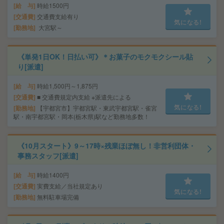
給 与
時給1500円
交通費
交通費支給有り
気になる!
勤務地
大宮駅～
《単発1日OK！日払い可》＊お菓子のモクモクシール貼
り[派遣]
給 与
時給1,500円～1,875円
交通費
■ 交通費規定内支給 ※派遣先による
気になる!
勤務地
【宇都宮市】宇都宮駅・東武宇都宮駅・雀宮
駅・南宇都宮駅・岡本(栃木県)駅など勤務地多数！
《10月スタート》9～17時×残業ほぼ無し！非営利団体・
事務スタッフ[派遣]
給 与
時給1400円
交通費
実費支給／当社規定あり
気になる!
勤務地
無料駐車場完備