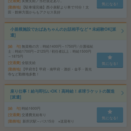
交通費
実費支給／当社規定あり。
気になる!
勤務地
【駐車場完備】西小泉駅より車で10分！太
田・館林方面からもアクセス良好
小規模施設でおばあちゃんのお話相手など＊未経験OK[派
遣]
給 与
無資格の方：時給1400円～1750円 / 介護福祉
士：時給1700円～2125円 / 初任者以上：時給1500円
～1875円
交通費
全額支給
気になる!
勤務地
【甲府市】甲府・南甲府・酒折・金手・善光
寺など勤務地多数！
座り仕事！給与即払いOK！高時給！卓球ラケットの製造
[派遣]
給 与
時給1600円
交通費
交通費支給有り
気になる!
勤務地
新所沢駅～バス15分 ※送迎有り