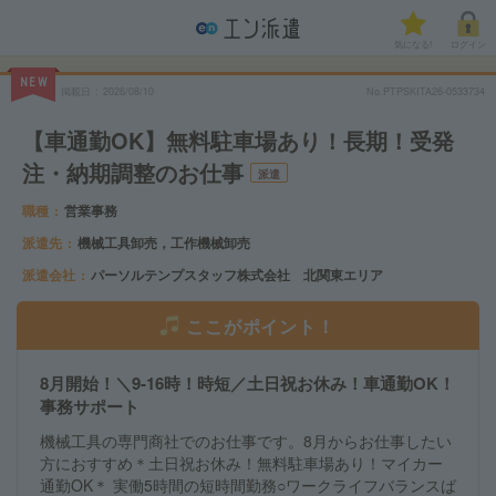
気になる!
ログイン
NEW
掲載日
2026/08/10
No.PTPSKITA26-0533734
【車通勤OK】無料駐車場あり！長期！受発
注・納期調整のお仕事
派遣
職種
営業事務
派遣先
機械工具卸売，工作機械卸売
派遣会社
パーソルテンプスタッフ株式会社 北関東エリア
ここがポイント！
8月開始！＼9-16時！時短／土日祝お休み！車通勤OK！
事務サポート
機械工具の専門商社でのお仕事です。8月からお仕事したい
方におすすめ＊土日祝お休み！無料駐車場あり！マイカー
通勤OK＊ 実働5時間の短時間勤務○ワークライフバランスば