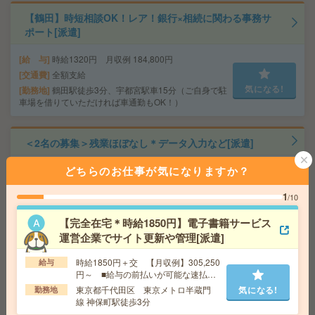
【鶴田】時短相談OK！レア！銀行×相続に関わる事務サ
ポート[派遣]
給 与
時給1320円 月収例 184,800円
交通費
全額支給
気になる!
勤務地
鶴田駅徒歩3分、宇都宮駅車15分（ご自身で駐
車場を借りていただければ車通勤もOK！）
＜2名の募集＞残業ほぼなし＊データ入力など[派遣]
どちらのお仕事が気になりますか？
給 与
時給1400円＋交 【月収例】224,000円～ ■
給与の前払いが可能な速払いサービスあり
1
/10
交通費
交通費支給あり
気になる!
勤務地
栃木県宇都宮市 東北本線 宇都宮駅徒歩10分
【完全在宅＊時給1850円】電子書籍サービス
運営企業でサイト更新や管理[派遣]
人気定時！9:00～17:00×NO残業！事務アシスタント＠本
時給1850円＋交 【月収例】305,250
給与
厚木駅前[派遣]
円～ ■給与の前払いが可能な速払い
サービスあり
東京都千代田区 東京メトロ半蔵門
気になる!
勤務地
給 与
時給1600円 月収例 224,000円
線 神保町駅徒歩3分
交通費
全額支給