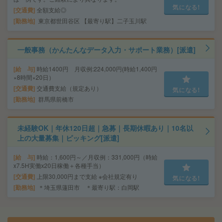
気になる!
交通費
全額支給◎
勤務地
東京都世田谷区 【最寄り駅】二子玉川駅
一般事務（かんたんなデータ入力・サポート業務）[派遣]
給 与
時給1400円 月収例:224,000円(時給1,400円
×8時間×20日）
交通費
交通費支給（規定あり）
気になる!
勤務地
群馬県前橋市
未経験OK｜年休120日超｜急募｜長期休暇あり｜10名以
上の大量募集｜ピッキング[派遣]
給 与
時給：1,600円～／月収例：331,000円（時給
x7.5H実働x20日稼働＋各種手当）
交通費
上限30,000円まで支給 ※会社規定有り
気になる!
勤務地
＊埼玉県蓮田市 ＊最寄り駅：白岡駅