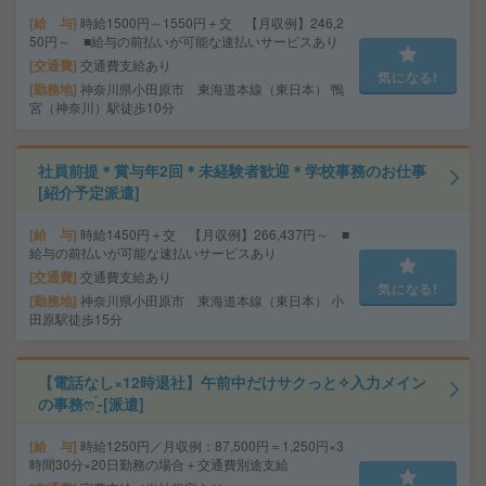
給 与
時給1500円～1550円＋交 【月収例】246,2
50円～ ■給与の前払いが可能な速払いサービスあり
交通費
交通費支給あり
気になる!
勤務地
神奈川県小田原市 東海道本線（東日本） 鴨
宮（神奈川）駅徒歩10分
社員前提＊賞与年2回＊未経験者歓迎＊学校事務のお仕事
[紹介予定派遣]
給 与
時給1450円＋交 【月収例】266,437円～ ■
給与の前払いが可能な速払いサービスあり
交通費
交通費支給あり
気になる!
勤務地
神奈川県小田原市 東海道本線（東日本） 小
田原駅徒歩15分
【電話なし×12時退社】午前中だけサクっと✧入力メイン
の事務ෆ ̖́-[派遣]
給 与
時給1250円／月収例：87,500円＝1,250円×3
時間30分×20日勤務の場合＋交通費別途支給