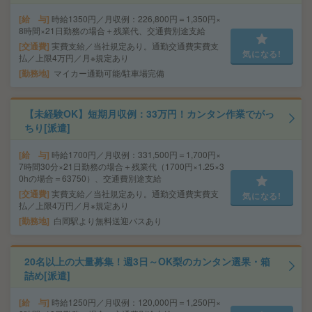
給 与
時給1350円／月収例：226,800円＝1,350円×
8時間×21日勤務の場合＋残業代、交通費別途支給
交通費
実費支給／当社規定あり。通勤交通費実費支
気になる!
払／上限4万円／月※規定あり
勤務地
マイカー通勤可能/駐車場完備
【未経験OK】短期月収例：33万円！カンタン作業でがっ
ちり[派遣]
給 与
時給1700円／月収例：331,500円＝1,700円×
7時間30分×21日勤務の場合＋残業代（1700円×1.25×3
0hの場合＝63750）、交通費別途支給
交通費
実費支給／当社規定あり。通勤交通費実費支
気になる!
払／上限4万円／月※規定あり
勤務地
白岡駅より無料送迎バスあり
20名以上の大量募集！週3日～OK梨のカンタン選果・箱
詰め[派遣]
給 与
時給1250円／月収例：120,000円＝1,250円×