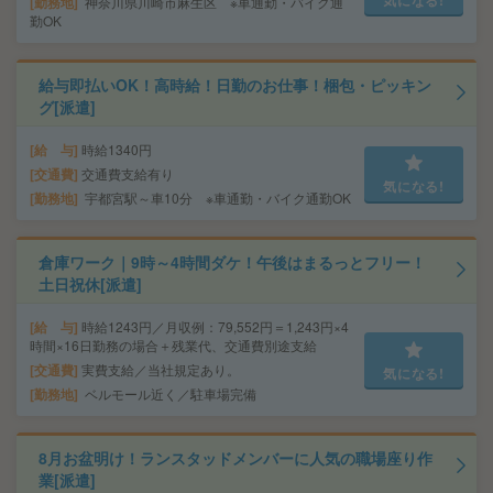
勤務地
神奈川県川崎市麻生区 ※車通勤・バイク通
勤OK
給与即払いOK！高時給！日勤のお仕事！梱包・ピッキン
グ[派遣]
給 与
時給1340円
交通費
交通費支給有り
気になる!
勤務地
宇都宮駅～車10分 ※車通勤・バイク通勤OK
倉庫ワーク｜9時～4時間ダケ！午後はまるっとフリー！
土日祝休[派遣]
給 与
時給1243円／月収例：79,552円＝1,243円×4
時間×16日勤務の場合＋残業代、交通費別途支給
交通費
実費支給／当社規定あり。
気になる!
勤務地
ベルモール近く／駐車場完備
8月お盆明け！ランスタッドメンバーに人気の職場座り作
業[派遣]