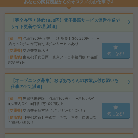
あなたの閲覧履歴からのオススメのお仕事です
【完全在宅＊時給1850円】電子書籍サービス運営企業で
サイト更新や管理[派遣]
給 与
時給1850円＋交 【月収例】305,250円～ ■
給与の前払いが可能な速払いサービスあり
交通費
交通費支給あり
気になる!
勤務地
東京都千代田区 東京メトロ半蔵門線 神保町
駅徒歩3分
【オープニング募集】おばあちゃんのお散歩付き添いも
仕事の1つ[派遣]
給 与
無資格未経験：時給1300円～ ■週払いOK
■扶養内OK ■日収1万400円以上
交通費
交通費全額支給（ガソリン代もOK！）
気になる!
勤務地
【宇都宮市】宇都宮・雀宮・岡本・西川田な
ど勤務地多数！