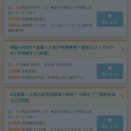
給 与
時給1500円＋交 ■給与の前払いが可能な速
払いサービスあり
交通費
交通費支給あり
気になる!
勤務地
茨城県つくば市 つくばエクスプレス 研究学
園駅車5分
時給1400円＊急募！人気の学校事務！服装カジュアルO
K！甲府駅すぐ[派遣]
給 与
時給1400円 月収例 196,000円
交通費
全額支給
気になる!
勤務地
甲府駅徒歩5分（駐車場は自己確保です）
2名募集！人気の非営利団体＊時短＊16時まで＊資料作成
など[派遣]
給 与
時給1500円＋交 ■給与の前払いが可能な速
払いサービスあり
交通費
交通費支給あり
気になる!
勤務地
茨城県つくば市 つくばエクスプレス つくば