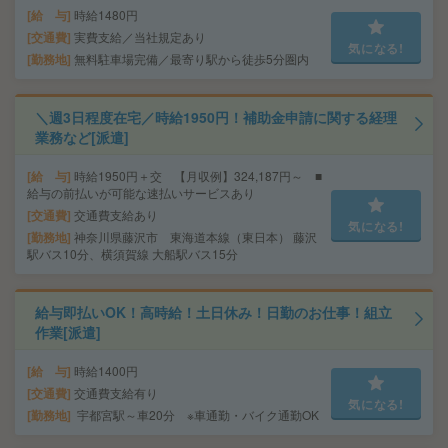
給 与
時給1480円
交通費
実費支給／当社規定あり
気になる!
勤務地
無料駐車場完備／最寄り駅から徒歩5分圏内
＼週3日程度在宅／時給1950円！補助金申請に関する経理
業務など[派遣]
給 与
時給1950円＋交 【月収例】324,187円～ ■
給与の前払いが可能な速払いサービスあり
交通費
交通費支給あり
気になる!
勤務地
神奈川県藤沢市 東海道本線（東日本） 藤沢
駅バス10分、横須賀線 大船駅バス15分
給与即払いOK！高時給！土日休み！日勤のお仕事！組立
作業[派遣]
給 与
時給1400円
交通費
交通費支給有り
気になる!
勤務地
宇都宮駅～車20分 ※車通勤・バイク通勤OK