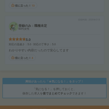
役に立った！
13
投稿時期
2025年01月
登録のみ：職種未定
60代女性
5.0
対応の迅速さ
5.0
対応の丁寧さ
5.0
わかりやすい内容だったので安心してます
役に立った！
4
興味があったら「★気になる！」をタップ！
「気になる！」を押しておくと、
保存した求人を
後でまとめてチェック
できます！