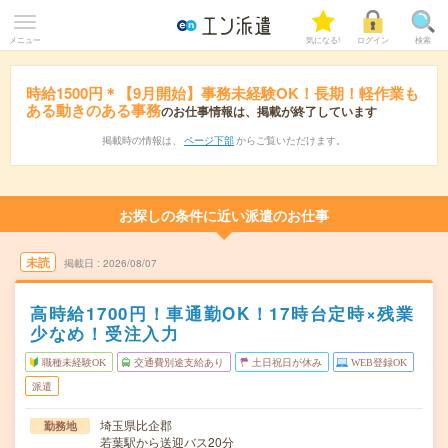
メニュー
気になる!
ログイン
検索
時給1500円＊【9月開始】事務未経験OK！長期！軽作業も
ある動きのある事務
のお仕事情報は、掲載が終了しています
掲載時の情報は、
ページ下部
からご覧いただけます。
お探しの条件に近い派遣のお仕事
未読
掲載日
2026/08/07
高時給1700円！車通勤OK！17時台定時×残業
少なめ！受注入力
職種未経験OK
交通費別途支給あり
土日祝日が休み
WEB登録OK
派遣
埼玉県比企郡
勤務地
若葉駅から送迎バス20分