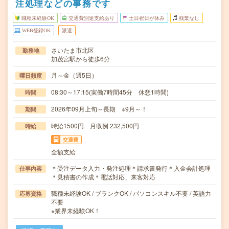
注処理などの事務です
職種未経験OK
交通費別途支給あり
土日祝日が休み
残業なし
WEB登録OK
派遣
さいたま市北区
勤務地
加茂宮駅から徒歩6分
月～金（週5日）
曜日頻度
08:30～17:15(実働7時間45分 休憩1時間)
時間
2026年09月上旬～長期 ※9月～！
期間
時給1500円 月収例 232,500円
時給
交通費
全額支給
＊受注データ入力・発注処理＊請求書発行＊入金会計処理
仕事内容
＊見積書の作成＊電話対応、来客対応
職種未経験OK / ブランクOK / パソコンスキル不要 / 英語力
応募資格
不要
※業界未経験OK！