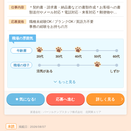
＊契約書・請求書・納品書などの書類作成＊お客様への書
仕事内容
類送付やメール対応＊電話対応・来客対応＊郵便物や…
職種未経験OK / ブランクOK / 英語力不要
応募資格
事務の経験をお持ちの方
職場の雰囲気
年齢層
20代
30代
40代
50代
60代
職場の様子
活気がある
しずか
もっと見る
気になる!
応募へ進む
詳しく見る
派遣会社
パーソルテンプスタッフ株式会社 北関東エリア
未読
掲載日
2026/08/07