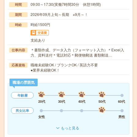
09:00～17:30(実働7時間30分 休憩1時間)
時間
2026年09月上旬～長期 ※9月～！
期間
時給1500円
時給
交通費
支給あり
＊書類作成、データ入力（フォーマット入力）＊Excel入
仕事内容
力、資料送付＊電話対応＊郵便物郵送 書類郵送…
職種未経験OK / ブランクOK / 英語力不要
応募資格
●業界未経験OK！
職場の雰囲気
年齢層
20代
30代
40代
50代
60代
男女比率
女性
男性
もっと見る