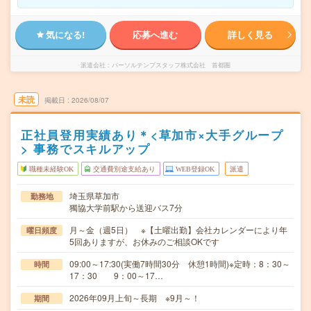
気になる!
応募へ進む
詳しく見る
派遣会社
パーソルテンプスタッフ株式会社 首都圏
未読
掲載日
2026/08/07
正社員登用実績あり＊<草加市×大手グループ
> 事務でスキルアップ
職種未経験OK
交通費別途支給あり
WEB登録OK
派遣
埼玉県草加市
勤務地
獨協大学前駅から送迎バス7分
月～金（週5日） ※【土曜出勤】会社カレンダーにより年
曜日頻度
5回ありますが、お休みのご相談OKです
09:00～17:30(実働7時間30分 休憩1時間)※定時：8：30～
時間
17：30 9：00～17…
2026年09月上旬～長期 ※9月～！
期間