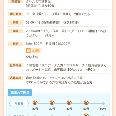
さいたま市浦和区
勤務地
浦和駅から徒歩10分
月～金（週5日） ※週4日勤務もご相談ください
曜日頻度
09:00～18:00(実働8時間 休憩1時間)
時間
2026年09月上旬～長期 即日スタートOK！開始日ご相談
期間
ください！ ※9月～！
時給1500円 月収例 240,000円
時給
交通費
全額支給
＊報告書作成＊データ入力＊市場リサーチ＊役員秘書さん
仕事内容
のサポート＊電話、来客応対【OAスキル】○PC入…
職種未経験OK / ブランクOK / 英語力不要
応募資格
◎PC入力ができる方◎電話対応の経験がある方
職場の雰囲気
年齢層
20代
30代
40代
50代
60代