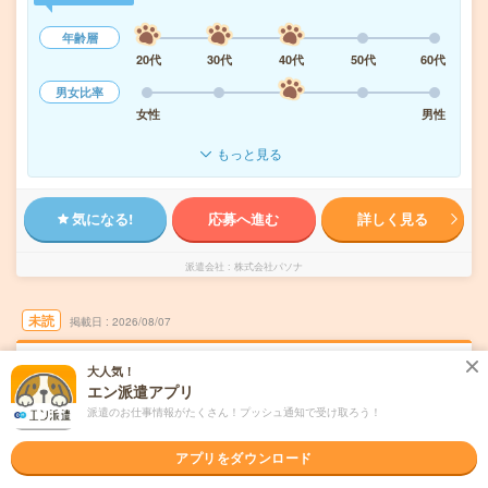
年齢層
20代
30代
40代
50代
60代
男女比率
女性
男性
もっと見る
気になる!
応募へ進む
詳しく見る
派遣会社
株式会社パソナ
未読
掲載日
2026/08/07
月給24万円！未経験OK＊製造関連企業での営
大人気！
エン派遣アプリ
業アシスタント＊残業少
派遣のお仕事情報がたくさん！プッシュ通知で受け取ろう！
職種未経験OK
交通費別途支給あり
土日祝日が休み
WEB登録OK
アプリをダウンロード
派遣