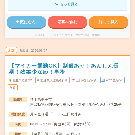
もっと見る
気になる!
応募へ進む
詳しく見る
派遣会社
パーソルテンプスタッフ株式会社 首都圏
未読
掲載日
2026/08/07
【マイカー通勤OK】制服あり！あんしん長
期！残業少なめ！事務
職種未経験OK
交通費別途支給あり
土日祝日が休み
WEB登録OK
派遣
埼玉県幸手市
勤務地
東武動物公園駅から車16分／南桜井駅から送迎バス25分
月～金（週5日） ※土日祝休み
曜日頻度
08:30～17:30(実働8時間 休憩1時間)
時間
【急募】即日～長期 ※8月～！
期間