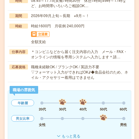
08:45～17:15(実働7時間30分 休憩1時間)※9時～17時な
時間
ど、お時間帯いろいろご相談OK…
2026年09月上旬～長期 ※9月～！
期間
時給1600円 月収例 240,000円
時給
交通費
全額支給
＊コンビニなどから届く注文内容の入力 メール・FAX・
仕事内容
オンラインの情報を専用システムへ入力します＊請…
職種未経験OK / ブランクOK / 英語力不要
応募資格
▽フォーマット入力ができればOK♪◆食品会社のため、ネ
イル・アクセサリー着用はできません
職場の雰囲気
年齢層
20代
30代
40代
50代
60代
男女比率
女性
男性
もっと見る