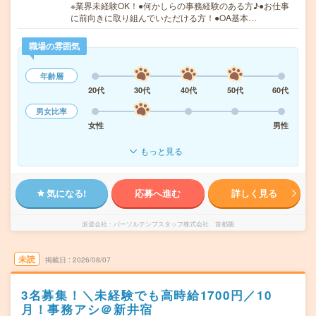
※業界未経験OK！●何かしらの事務経験のある方♪●お仕事
に前向きに取り組んでいただける方！●OA基本…
職場の雰囲気
年齢層
20代
30代
40代
50代
60代
男女比率
女性
男性
もっと見る
気になる!
応募へ進む
詳しく見る
派遣会社
パーソルテンプスタッフ株式会社 首都圏
未読
掲載日
2026/08/07
3名募集！＼未経験でも高時給1700円／10
月！事務アシ＠新井宿