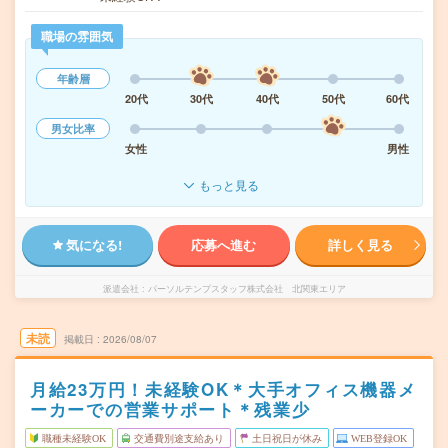
職場の雰囲気
年齢層
20代
30代
40代
50代
60代
男女比率
女性
男性
もっと見る
気になる!
応募へ進む
詳しく見る
派遣会社
パーソルテンプスタッフ株式会社 北関東エリア
未読
掲載日
2026/08/07
月給23万円！未経験OK＊大手オフィス機器メ
ーカーでの営業サポート＊残業少
職種未経験OK
交通費別途支給あり
土日祝日が休み
WEB登録OK