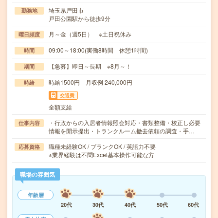
埼玉県戸田市
勤務地
戸田公園駅から徒歩9分
月～金（週5日） ※土日祝休み
曜日頻度
09:00～18:00(実働8時間 休憩1時間)
時間
【急募】即日～長期 ※8月～！
期間
時給1500円 月収例 240,000円
時給
交通費
全額支給
・行政からの入居者情報照会対応・書類整備・校正し必要
仕事内容
情報を開示提出・トランクルーム撤去依頼の調査・手…
職種未経験OK / ブランクOK / 英語力不要
応募資格
※業界経験は不問Excel基本操作可能な方
職場の雰囲気
年齢層
20代
30代
40代
50代
60代