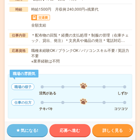
時給1500円 月収例 240,000円+残業代
時給
交通費
全額支給
＊配布物の回覧＊経費の支払処理＊制服の管理（在庫チェ
仕事内容
ック、貸出、発注）＊文房具や備品の発注＊電話対応…
職種未経験OK / ブランクOK / パソコンスキル不要 / 英語力
応募資格
不要
※業界経験は不問
職場の雰囲気
職場の様子
活気がある
しずか
仕事の仕方
テキパキ
コツコツ
気になる!
応募へ進む
詳しく見る