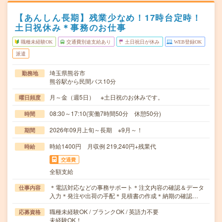
【あんしん長期】残業少なめ！17時台定時！
土日祝休み＊事務のお仕事
職種未経験OK
交通費別途支給あり
土日祝日が休み
WEB登録OK
派遣
埼玉県熊谷市
勤務地
熊谷駅から民間バス10分
月～金（週5日） ※土日祝のお休みです。
曜日頻度
08:30～17:10(実働7時間50分 休憩50分)
時間
2026年09月上旬～長期 ※9月～！
期間
時給1400円 月収例 219,240円+残業代
時給
交通費
全額支給
＊電話対応などの事務サポート＊注文内容の確認＆データ
仕事内容
入力＊発注や出荷の手配＊見積書の作成＊納期の確認…
職種未経験OK / ブランクOK / 英語力不要
応募資格
未経験OK！