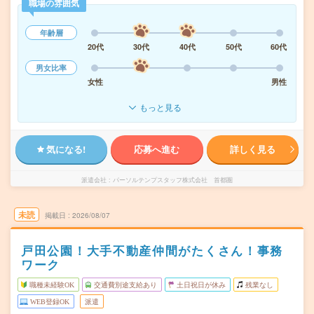
職場の雰囲気
年齢層
20代
30代
40代
50代
60代
男女比率
女性
男性
もっと見る
気になる!
応募へ進む
詳しく見る
派遣会社
パーソルテンプスタッフ株式会社 首都圏
未読
掲載日
2026/08/07
戸田公園！大手不動産仲間がたくさん！事務
ワーク
職種未経験OK
交通費別途支給あり
土日祝日が休み
残業なし
WEB登録OK
派遣