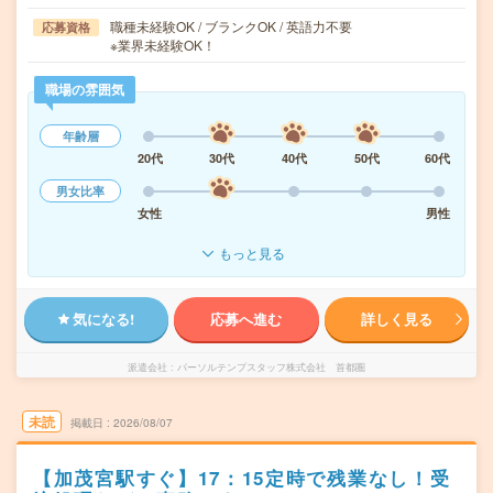
職種未経験OK / ブランクOK / 英語力不要
応募資格
※業界未経験OK！
職場の雰囲気
年齢層
20代
30代
40代
50代
60代
男女比率
女性
男性
もっと見る
気になる!
応募へ進む
詳しく見る
派遣会社
パーソルテンプスタッフ株式会社 首都圏
未読
掲載日
2026/08/07
【加茂宮駅すぐ】17：15定時で残業なし！受