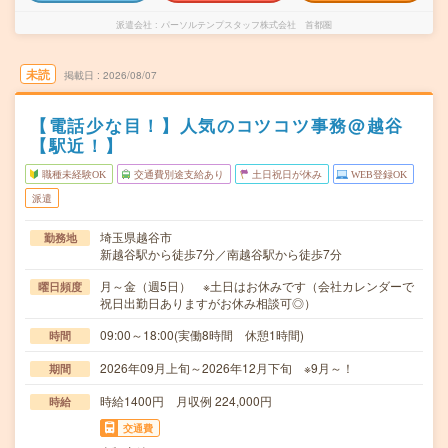
派遣会社
パーソルテンプスタッフ株式会社 首都圏
未読
掲載日
2026/08/07
【電話少な目！】人気のコツコツ事務@越谷
【駅近！】
職種未経験OK
交通費別途支給あり
土日祝日が休み
WEB登録OK
派遣
埼玉県越谷市
勤務地
新越谷駅から徒歩7分／南越谷駅から徒歩7分
月～金（週5日） ※土日はお休みです（会社カレンダーで
曜日頻度
祝日出勤日ありますがお休み相談可◎）
09:00～18:00(実働8時間 休憩1時間)
時間
2026年09月上旬～2026年12月下旬 ※9月～！
期間
時給1400円 月収例 224,000円
時給
交通費