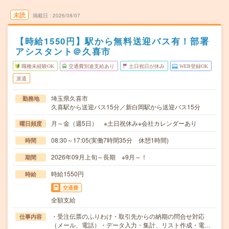
未読
掲載日
2026/08/07
【時給1550円】駅から無料送迎バス有！部署
アシスタント＠久喜市
職種未経験OK
交通費別途支給あり
土日祝日が休み
WEB登録OK
派遣
埼玉県久喜市
勤務地
久喜駅から送迎バス15分／新白岡駅から送迎バス15分
月～金（週5日） ※土日祝休み※会社カレンダーあり
曜日頻度
08:30～17:05(実働7時間35分 休憩1時間)
時間
2026年09月上旬～長期 ※9月～！
期間
時給1550円
時給
交通費
全額支給
・受注伝票のふりわけ・取引先からの納期の問合せ対応
仕事内容
（メール、電話）・データ入力・集計、リスト作成・電…