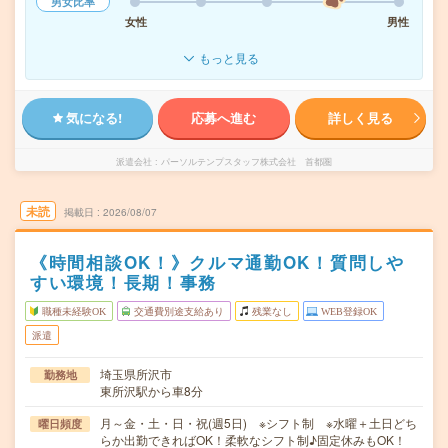
男女比率
女性
男性
もっと見る
気になる!
応募へ進む
詳しく見る
派遣会社
パーソルテンプスタッフ株式会社 首都圏
未読
掲載日
2026/08/07
《時間相談OK！》クルマ通勤OK！質問しや
すい環境！長期！事務
職種未経験OK
交通費別途支給あり
残業なし
WEB登録OK
派遣
埼玉県所沢市
勤務地
東所沢駅から車8分
月～金・土・日・祝(週5日) ※シフト制 ※水曜＋土日どち
曜日頻度
らか出勤できればOK！柔軟なシフト制♪固定休みもOK！