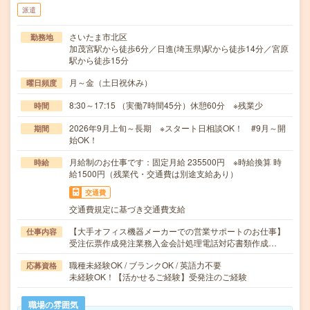
派遣
さいたま市北区
勤務地
加茂宮駅から徒歩6分／日進(埼玉県)駅から徒歩14分／宮原
駅から徒歩15分
月～金（土日祝休み）
曜日頻度
8:30～17:15 （実働7時間45分）休憩60分 ※残業少
時間
2026年9月上旬～長期 ※スタート日相談OK！ #9月～開
期間
始OK！
月給制のお仕事です：固定月給 235500円 ※時給換算 時
時給
給1500円（残業代・交通費は別途支給あり）
交通費
交通費規定に基づき交通費支給
【大手オフィス機器メーカーでの営業サポートのお仕事】
仕事内容
受注伝票作成発注業務入金会計処理電話対応書類作成…
職種未経験OK / ブランクOK / 英語力不要
応募資格
未経験OK！【活かせるご経験】受発注のご経験
職場の雰囲気