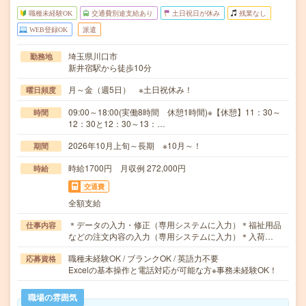
職種未経験OK
交通費別途支給あり
土日祝日が休み
残業なし
WEB登録OK
派遣
埼玉県川口市
勤務地
新井宿駅から徒歩10分
月～金（週5日） ※土日祝休み！
曜日頻度
09:00～18:00(実働8時間 休憩1時間)※【休憩】11：30～
時間
12：30と12：30～13：…
2026年10月上旬～長期 ※10月～！
期間
時給1700円 月収例 272,000円
時給
交通費
全額支給
＊データの入力・修正（専用システムに入力）＊福祉用品
仕事内容
などの注文内容の入力（専用システムに入力）＊入荷…
職種未経験OK / ブランクOK / 英語力不要
応募資格
Excelの基本操作と電話対応が可能な方※事務未経験OK！
職場の雰囲気