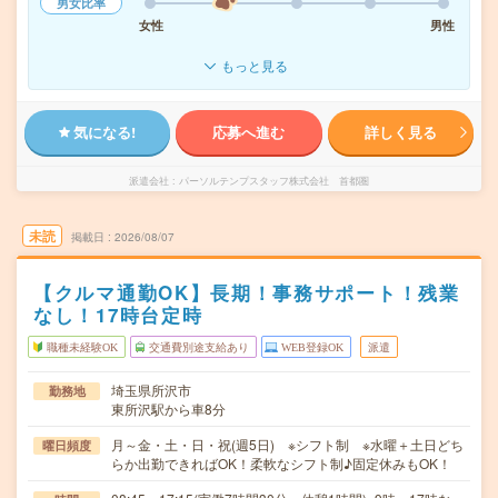
男女比率
女性
男性
もっと見る
気になる!
応募へ進む
詳しく見る
派遣会社
パーソルテンプスタッフ株式会社 首都圏
未読
掲載日
2026/08/07
【クルマ通勤OK】長期！事務サポート！残業
なし！17時台定時
職種未経験OK
交通費別途支給あり
WEB登録OK
派遣
埼玉県所沢市
勤務地
東所沢駅から車8分
月～金・土・日・祝(週5日) ※シフト制 ※水曜＋土日どち
曜日頻度
らか出勤できればOK！柔軟なシフト制♪固定休みもOK！