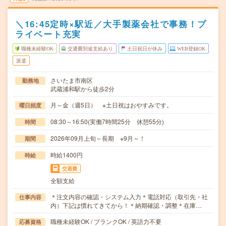
＼16:45定時×駅近／大手製薬会社で事務！プ
ライベート充実
職種未経験OK
交通費別途支給あり
土日祝日が休み
WEB登録OK
派遣
さいたま市南区
勤務地
武蔵浦和駅から徒歩2分
月～金（週5日） ※土日祝はおやすみです。
曜日頻度
08:30～16:50(実働7時間25分 休憩55分)
時間
2026年09月上旬～長期 ※9月～！
期間
時給1400円
時給
交通費
全額支給
＊注文内容の確認・システム入力＊電話対応（取引先・社
仕事内容
内）下記は慣れてきてから！＊納期確認・調整＊在庫…
職種未経験OK / ブランクOK / 英語力不要
応募資格