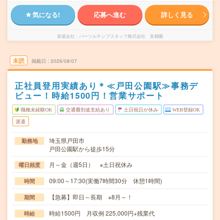
気になる!
応募へ進む
詳しく見る
派遣会社
パーソルテンプスタッフ株式会社 首都圏
未読
掲載日
2026/08/07
正社員登用実績あり＊≪戸田公園駅≫事務デ
ビュー！時給1500円！営業サポート
職種未経験OK
交通費別途支給あり
土日祝日が休み
WEB登録OK
派遣
埼玉県戸田市
勤務地
戸田公園駅から徒歩15分
月～金（週5日） ※土日祝休み
曜日頻度
09:00～17:30(実働7時間30分 休憩1時間)
時間
【急募】即日～長期 ※8月～！
期間
時給1500円 月収例 225,000円+残業代
時給