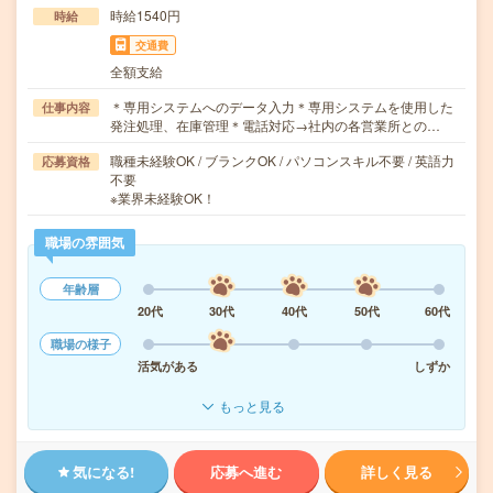
時給1540円
時給
交通費
全額支給
＊専用システムへのデータ入力＊専用システムを使用した
仕事内容
発注処理、在庫管理＊電話対応→社内の各営業所との…
職種未経験OK / ブランクOK / パソコンスキル不要 / 英語力
応募資格
不要
※業界未経験OK！
職場の雰囲気
年齢層
20代
30代
40代
50代
60代
職場の様子
活気がある
しずか
もっと見る
気になる!
応募へ進む
詳しく見る