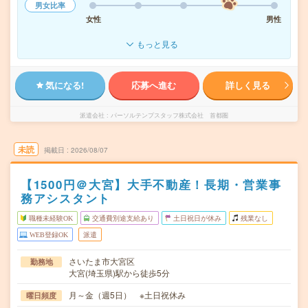
男女比率
女性
男性
もっと見る
気になる!
応募へ進む
詳しく見る
派遣会社
パーソルテンプスタッフ株式会社 首都圏
未読
掲載日
2026/08/07
【1500円＠大宮】大手不動産！長期・営業事
務アシスタント
職種未経験OK
交通費別途支給あり
土日祝日が休み
残業なし
WEB登録OK
派遣
さいたま市大宮区
勤務地
大宮(埼玉県)駅から徒歩5分
月～金（週5日） ※土日祝休み
曜日頻度