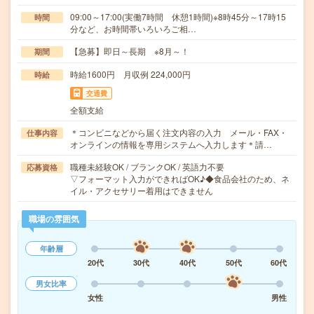
09:00～17:00(実働7時間 休憩1時間)※8時45分～17時15
時間
分など、お時間帯いろいろご相…
【急募】即日～長期 ※8月～！
期間
時給1600円 月収例 224,000円
時給
交通費
全額支給
＊コンビニなどから届く注文内容の入力 メール・FAX・
仕事内容
オンラインの情報を専用システムへ入力します＊請…
職種未経験OK / ブランクOK / 英語力不要
応募資格
▽フォーマット入力ができればOK♪◆食品会社のため、ネ
イル・アクセサリー着用はできません
職場の雰囲気
年齢層
20代
30代
40代
50代
60代
男女比率
女性
男性