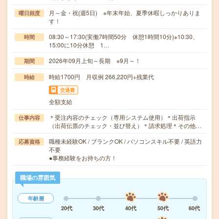
月～金・祝(週5日) ※年末年始、夏季休暇しっかりありま
曜日頻度
す！
08:30～17:30(実働7時間50分 休憩1時間10分)※10:30、
時間
15:00に10分休憩 1…
2026年09月上旬～長期 ※9月～！
期間
時給1700円 月収例 266,220円+残業代
時給
交通費
全額支給
＊受注内容のチェック（専用システム使用）＊出荷指示
仕事内容
（出荷伝票のチェック・並び替え）＊請求処理＊その他…
職種未経験OK / ブランクOK / パソコンスキル不要 / 英語力
応募資格
不要
●事務経験をお持ちの方！
職場の雰囲気
年齢層
20代
30代
40代
50代
60代