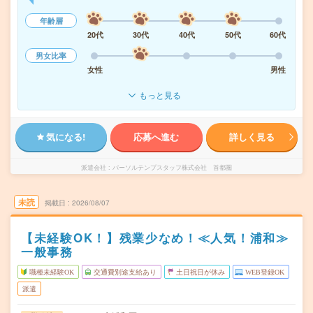
年齢層
20代
30代
40代
50代
60代
男女比率
女性
男性
もっと見る
気になる!
応募へ進む
詳しく見る
派遣会社
パーソルテンプスタッフ株式会社 首都圏
未読
掲載日
2026/08/07
【未経験OK！】残業少なめ！≪人気！浦和≫
一般事務
職種未経験OK
交通費別途支給あり
土日祝日が休み
WEB登録OK
派遣