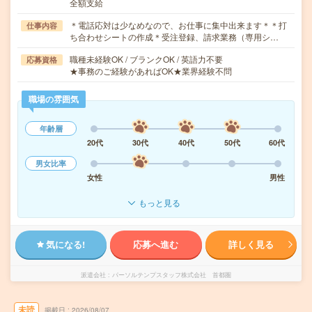
全額支給
＊電話応対は少なめなので、お仕事に集中出来ます＊＊打
仕事内容
ち合わせシートの作成＊受注登録、請求業務（専用シ…
職種未経験OK / ブランクOK / 英語力不要
応募資格
★事務のご経験があればOK★業界経験不問
職場の雰囲気
年齢層
20代
30代
40代
50代
60代
男女比率
女性
男性
もっと見る
気になる!
応募へ進む
詳しく見る
派遣会社
パーソルテンプスタッフ株式会社 首都圏
未読
掲載日
2026/08/07