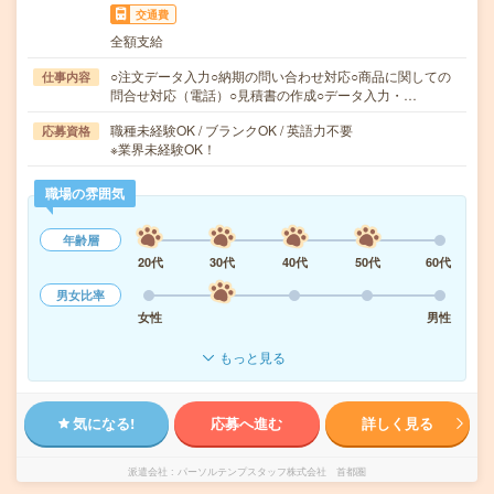
交通費
全額支給
○注文データ入力○納期の問い合わせ対応○商品に関しての
仕事内容
問合せ対応（電話）○見積書の作成○データ入力・…
職種未経験OK / ブランクOK / 英語力不要
応募資格
※業界未経験OK！
職場の雰囲気
年齢層
20代
30代
40代
50代
60代
男女比率
女性
男性
もっと見る
気になる!
応募へ進む
詳しく見る
派遣会社
パーソルテンプスタッフ株式会社 首都圏