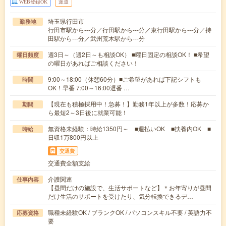
WEB登録OK
派遣
埼玉県行田市
勤務地
行田市駅から---分／行田駅から---分／東行田駅から---分／持
田駅から---分／武州荒木駅から---分
週3日～（週2日～も相談OK） ■曜日固定の相談OK！ ■希望
曜日頻度
の曜日があればご相談ください！
9:00～18:00（休憩60分）■ご希望があれば下記シフトも
時間
OK！早番 7:00～16:00遅番 …
【現在も積極採用中！急募！】勤務1年以上が多数！応募か
期間
ら最短2～3日後に就業可能！
無資格未経験：時給1350円～ ■週払いOK ■扶養内OK ■
時給
日収1万800円以上
交通費
交通費全額支給
介護関連
仕事内容
【昼間だけの施設で、生活サポートなど】＊お年寄りが昼間
だけ生活のサポートを受けたり、気分転換できるデ…
職種未経験OK / ブランクOK / パソコンスキル不要 / 英語力不
応募資格
要