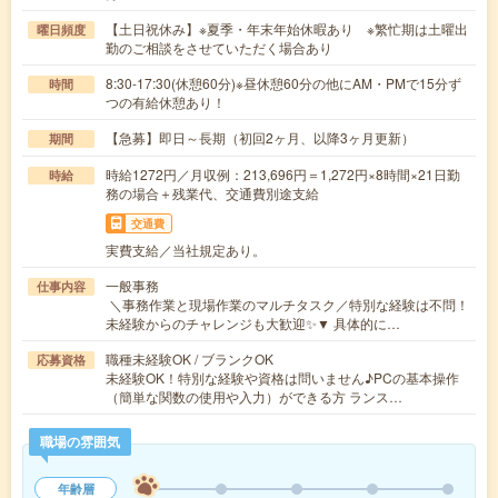
【土日祝休み】※夏季・年末年始休暇あり ※繁忙期は土曜出
曜日頻度
勤のご相談をさせていただく場合あり
8:30-17:30(休憩60分)※昼休憩60分の他にAM・PMで15分ず
時間
つの有給休憩あり！
【急募】即日～長期（初回2ヶ月、以降3ヶ月更新）
期間
時給1272円／月収例：213,696円＝1,272円×8時間×21日勤
時給
務の場合＋残業代、交通費別途支給
交通費
実費支給／当社規定あり。
一般事務
仕事内容
＼事務作業と現場作業のマルチタスク／特別な経験は不問！
未経験からのチャレンジも大歓迎✨▼ 具体的に…
職種未経験OK / ブランクOK
応募資格
未経験OK！特別な経験や資格は問いません♪PCの基本操作
（簡単な関数の使用や入力）ができる方 ランス…
職場の雰囲気
年齢層