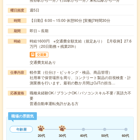
週5日
曜日頻度
【日勤】6:00～15:00 休憩90分 [実働]7時間30分
時間
即日～長期
期間
時給1600円 ※交通費全額支給（規定あり） 【月収例】27.6
時給
万円（20日勤務＋残業20h）
交通費
交通費支給あり
軽作業（仕分け・ピッキング・検品、商品管理）
仕事内容
社用車で保管場所を周り、コンクリート製品の目視検査・計
測業務を行います。最初の数か月間はOJTの担当…
職種未経験OK / ブランクOK / パソコンスキル不要 / 英語力不
応募資格
要
普通自動車運転免許がある方
職場の雰囲気
年齢層
20代
30代
40代
50代
60代