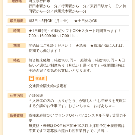
埼玉県行田市
勤務地
行田市駅から---分／行田駅から---分／東行田駅から---分／持
田駅から---分／武州荒木駅から---分
週3日～5日OK（月～金） ★土日休みOK
曜日頻度
★1日6時間～の時短シフトOK★スタート時間選べます！
時間
7:00～16:009:00～17:0011:…
開始日はご相談ください！ ★急募 ★職場が気に入れば、
期間
長期でも働けます！
無資格未経験：時給1600円～ 経験者：時給1800円～★日
時給
払い／週払い制度あり（月払いも選べます）※稼働開始時は
手続き完了次第のお支払いとなります。
交通費
交通費全額支給※規定有
介護関連
仕事内容
＊入居者の方の「ありがとう」が嬉しい＊お年寄りを笑顔に
する介護のお仕事です。おじいちゃん、おばあちゃ…
職種未経験OK / ブランクOK / パソコンスキル不要 / 英語力不
応募資格
要
無資格・未経験OK年齢不問★10名以上採用予定★履歴書は
不要です▽応募後の流れ1)翌営業日までに担当…