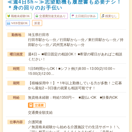
≪週4日5h～≫志望動機も履歴書も必要ナシ！
＊身の回りのお手伝い
職種未経験OK
交通費別途支給あり
土日祝日が休み
残業なし
WEB登録OK
派遣
埼玉県行田市
勤務地
行田市駅から---分／行田駅から---分／東行田駅から---分／持
田駅から---分／武州荒木駅から---分
週4日～ ■曜日固定の相談OK！ ■希望の曜日があればご相談
曜日頻度
ください！
1日5時間からOK！■シフト例(1)8:00～13:00(2)10:00～
時間
15:00(3)12:00…
【積極採用中！】＊1年以上勤務している方が多数！ご応募
期間
から最短2～3日後の就業も相談可能です！
無資格未経験：時給1350円～ ■週払いOK ■扶養内OK
時給
交通費
交通費全額支給
介護関連
仕事内容
／無資格未経験から始める介護施設での生活サポート！＼
「話し相手になって、うんうんとうなずく」「天気が…