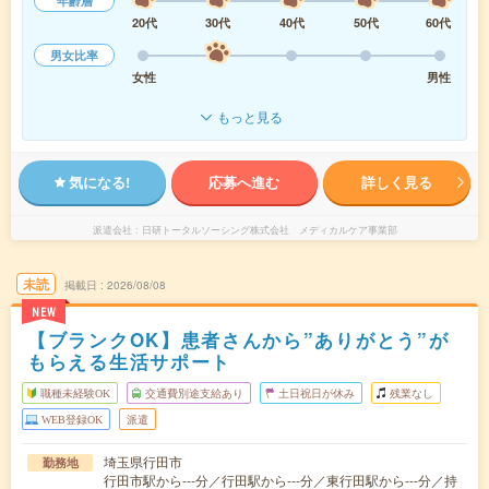
年齢層
20代
30代
40代
50代
60代
男女比率
女性
男性
もっと見る
気になる!
応募へ進む
詳しく見る
派遣会社
日研トータルソーシング株式会社 メディカルケア事業部
未読
掲載日
2026/08/08
NEW
【ブランクOK】患者さんから”ありがとう”が
もらえる生活サポート
職種未経験OK
交通費別途支給あり
土日祝日が休み
残業なし
WEB登録OK
派遣
埼玉県行田市
勤務地
行田市駅から---分／行田駅から---分／東行田駅から---分／持