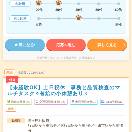
年齢層
20代
30代
40代
50代
60代
男女比率
女性
男性
気になる!
応募へ進む
詳しく見る
派遣会社
ランスタッド株式会社 北関東エリア
未読
掲載日
2026/08/07
NEW
【未経験OK】土日祝休｜事務と品質検査のマ
ルチタスク✧有給の小休憩あり♬
職種未経験OK
交通費別途支給あり
土日祝日が休み
WEB登録OK
派遣
埼玉県行田市
勤務地
行田駅から車15分／東行田駅から車7分／行田市駅から車10
分