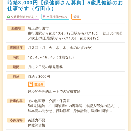
時給3,000円【保健師さん募集】5歳児健診のお
仕事です（行田市）
交通費別途支給あり
土日祝日が休み
派遣
埼玉県行田市
勤務地
東行田駅から徒歩13分／行田駅からバス10分 徒歩8分18分
／吹上(埼玉県)駅からバス13分 徒歩6分19分
月２回（月、火、水、木、金のいずれか）
曜日頻度
12：45～16：45（休憩なし）
時間
月に２日間の単発勤務
期間
時給：3000円
時給
交通費
経済的合理的ルートでの実費支給
その他医療・介護・保育系
仕事内容
5歳児健診にて、問診票の内容確認（未記入部分の記入）、
絵本読み聞かせ、行動観察、身体計測、医師の問診…
英語力不要
応募資格
保健師資格