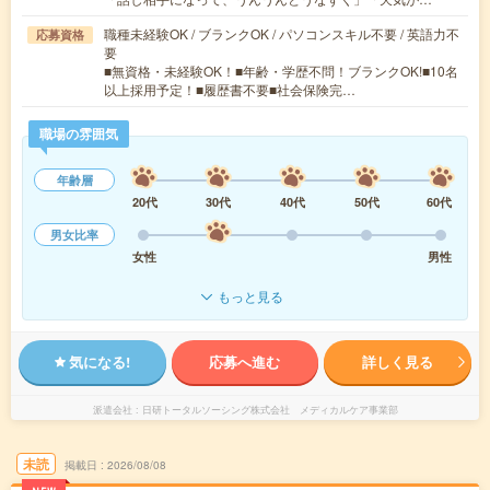
職種未経験OK / ブランクOK / パソコンスキル不要 / 英語力不
応募資格
要
■無資格・未経験OK！■年齢・学歴不問！ブランクOK!■10名
以上採用予定！■履歴書不要■社会保険完…
職場の雰囲気
年齢層
20代
30代
40代
50代
60代
男女比率
女性
男性
もっと見る
気になる!
応募へ進む
詳しく見る
派遣会社
日研トータルソーシング株式会社 メディカルケア事業部
未読
掲載日
2026/08/08