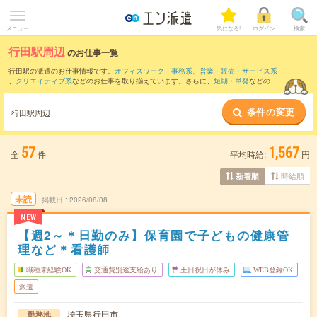
メニュー
気になる!
ログイン
検索
行田駅周辺
のお仕事一覧
行田駅の派遣のお仕事情報です。
オフィスワーク・事務系
、
営業・販売・サービス系
、
クリエイティブ系
などのお仕事を取り揃えています。さらに、
短期
・
単発
などの期
間や、
職種未経験OK
などのこだわり条件で絞り込んでいただけます。
条件の変更
また、
熊谷駅
・
籠原駅
・
北本駅
・
吹上(埼玉県)駅
・
石原(埼玉県)駅
など近隣駅のお仕事
行田駅周辺
もご確認いただけます。
57
1,567
全
件
平均時給:
円
時給順
新着順
未読
掲載日
2026/08/08
NEW
【週2～＊日勤のみ】保育園で子どもの健康管
理など＊看護師
職種未経験OK
交通費別途支給あり
土日祝日が休み
WEB登録OK
派遣
埼玉県行田市
勤務地