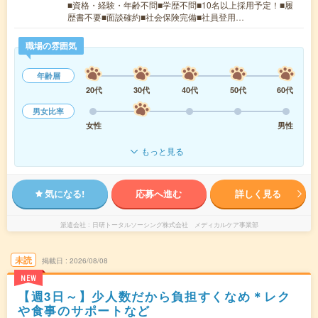
■資格・経験・年齢不問■学歴不問■10名以上採用予定！■履
歴書不要■面談確約■社会保険完備■社員登用…
職場の雰囲気
年齢層
20代
30代
40代
50代
60代
男女比率
女性
男性
もっと見る
気になる!
応募へ進む
詳しく見る
派遣会社
日研トータルソーシング株式会社 メディカルケア事業部
未読
掲載日
2026/08/08
NEW
【週3日～】少人数だから負担すくなめ＊レク
や食事のサポートなど