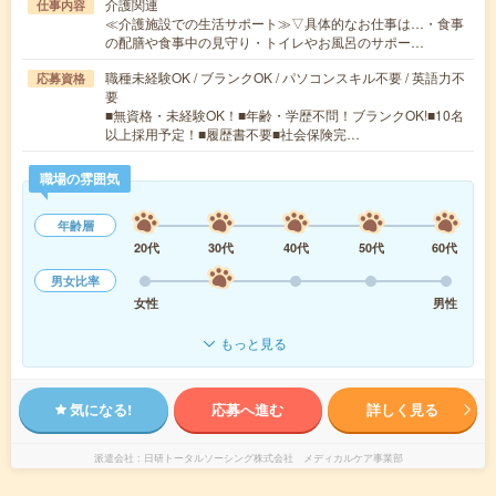
介護関連
仕事内容
≪介護施設での生活サポート≫▽具体的なお仕事は…・食事
の配膳や食事中の見守り・トイレやお風呂のサポー…
職種未経験OK / ブランクOK / パソコンスキル不要 / 英語力不
応募資格
要
■無資格・未経験OK！■年齢・学歴不問！ブランクOK!■10名
以上採用予定！■履歴書不要■社会保険完…
職場の雰囲気
年齢層
20代
30代
40代
50代
60代
男女比率
女性
男性
もっと見る
気になる!
応募へ進む
詳しく見る
派遣会社
日研トータルソーシング株式会社 メディカルケア事業部