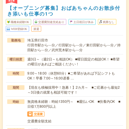
NEW
【オープニング募集】おばあちゃんのお散歩付
き添いも仕事の1つ
職種未経験OK
交通費別途支給あり
土日祝日が休み
残業なし
WEB登録OK
派遣
埼玉県行田市
勤務地
行田市駅から---分／行田駅から---分／東行田駅から---分／持
田駅から---分／武州荒木駅から---分
週3日～（週2日～も相談OK） ■曜日固定の相談OK！ ■希望
曜日頻度
の曜日があればご相談ください！
9:00～18:00（休憩60分）■ご希望があれば下記シフトも
時間
OK！早番 7:00～16:00遅番 …
【現在も積極採用中！急募！】2カ月～ ■ご応募から最短2
期間
～3日後の就業も相談可能です！
無資格未経験：時給1350円～ ■週払いOK ■扶養内OK ■
時給
日収1万800円以上
交通費
交通費全額支給