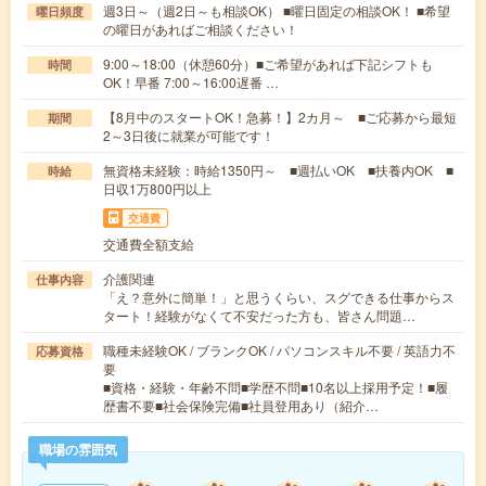
週3日～（週2日～も相談OK） ■曜日固定の相談OK！ ■希望
曜日頻度
の曜日があればご相談ください！
9:00～18:00（休憩60分）■ご希望があれば下記シフトも
時間
OK！早番 7:00～16:00遅番 …
【8月中のスタートOK！急募！】2カ月～ ■ご応募から最短
期間
2～3日後に就業が可能です！
無資格未経験：時給1350円～ ■週払いOK ■扶養内OK ■
時給
日収1万800円以上
交通費
交通費全額支給
介護関連
仕事内容
「え？意外に簡単！」と思うくらい、スグできる仕事からス
タート！経験がなくて不安だった方も、皆さん問題…
職種未経験OK / ブランクOK / パソコンスキル不要 / 英語力不
応募資格
要
■資格・経験・年齢不問■学歴不問■10名以上採用予定！■履
歴書不要■社会保険完備■社員登用あり（紹介…
職場の雰囲気