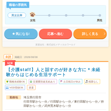
職場の雰囲気
男女比率
女性
男性
気になる!
応募へ進む
詳しく見る
派遣会社
株式会社メディカルワールド
未読
掲載日
2026/08/08
NEW
【介護staff】人と話すのが好きな方に＊未経
験からはじめる生活サポート
職種未経験OK
交通費別途支給あり
土日祝日が休み
残業なし
WEB登録OK
派遣
埼玉県行田市
勤務地
行田市駅から---分／行田駅から---分／東行田駅から---分／持
田駅から---分／武州荒木駅から---分