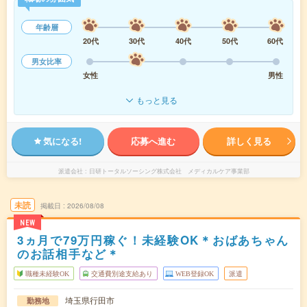
年齢層
20代
30代
40代
50代
60代
男女比率
女性
男性
もっと見る
気になる!
応募へ進む
詳しく見る
派遣会社
日研トータルソーシング株式会社 メディカルケア事業部
未読
掲載日
2026/08/08
NEW
3ヵ月で79万円稼ぐ！未経験OK＊おばあちゃん
のお話相手など＊
職種未経験OK
交通費別途支給あり
WEB登録OK
派遣
埼玉県行田市
勤務地