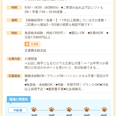
9:00～18:00（休憩60分）■ご希望があれば下記シフトも
時間
OK！早番 7:00～16:00遅番 …
【積極採用中！急募！】＊1年以上勤務している方が多数！
期間
ご応募から最短2～3日後の就業も相談可能です！
無資格未経験：時給1350円～ ■週払いOK ■扶養内OK ■
時給
日収1万800円以上
交通費
交通費全額支給
介護関連
仕事内容
≪お話し相手になるだけでも立派な介護！≫＊お年寄りが昼
間だけ生活のサポートを受けたり、気分転換できる…
職種未経験OK / ブランクOK / パソコンスキル不要 / 英語力不
応募資格
要
■無資格・未経験OK！■年齢・学歴不問！ブランクOK!■10名
以上採用予定！■履歴書不要■社会保険完…
職場の雰囲気
年齢層
20代
30代
40代
50代
60代