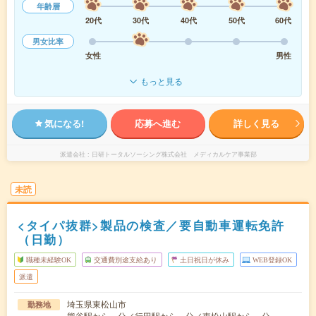
年齢層
20代
30代
40代
50代
60代
男女比率
女性
男性
もっと見る
気になる!
応募へ進む
詳しく見る
派遣会社
日研トータルソーシング株式会社 メディカルケア事業部
未読
<タイパ抜群>製品の検査／要自動車運転免許
（日勤）
職種未経験OK
交通費別途支給あり
土日祝日が休み
WEB登録OK
派遣
埼玉県東松山市
勤務地
熊谷駅から---分／行田駅から---分／東松山駅から---分