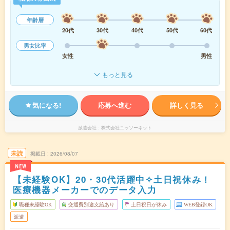
年齢層
20代
30代
40代
50代
60代
男女比率
女性
男性
もっと見る
気になる!
応募へ進む
詳しく見る
派遣会社
株式会社ニッソーネット
未読
掲載日
2026/08/07
NEW
【未経験OK】20・30代活躍中✧土日祝休み！
医療機器メーカーでのデータ入力
職種未経験OK
交通費別途支給あり
土日祝日が休み
WEB登録OK
派遣