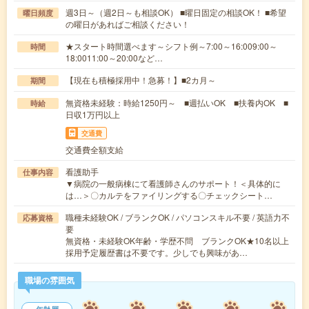
週3日～（週2日～も相談OK） ■曜日固定の相談OK！ ■希望
曜日頻度
の曜日があればご相談ください！
★スタート時間選べます～シフト例～7:00～16:009:00～
時間
18:0011:00～20:00など…
【現在も積極採用中！急募！】■2カ月～
期間
無資格未経験：時給1250円～ ■週払いOK ■扶養内OK ■
時給
日収1万円以上
交通費
交通費全額支給
看護助手
仕事内容
▼病院の一般病棟にて看護師さんのサポート！＜具体的に
は…＞〇カルテをファイリングする〇チェックシート…
職種未経験OK / ブランクOK / パソコンスキル不要 / 英語力不
応募資格
要
無資格・未経験OK年齢・学歴不問 ブランクOK★10名以上
採用予定履歴書は不要です。少しでも興味があ…
職場の雰囲気