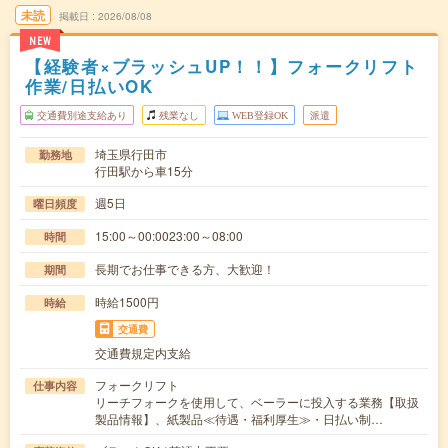
未読
掲載日
2026/08/08
NEW
【経験者×ブラッシュUP！！】フォークリフト
作業/日払いOK
交通費別途支給あり
残業なし
WEB登録OK
派遣
埼玉県行田市
勤務地
行田駅から車15分
週5日
曜日頻度
15:00～00:0023:00～08:00
時間
長期でお仕事できる方、大歓迎！
期間
時給1500円
時給
交通費
交通費規定内支給
フォークリフト
仕事内容
リーチフォークを使用して、ベーラーに投入する業務【取扱
製品情報】、紙製品≪待遇・福利厚生≫・日払い制…