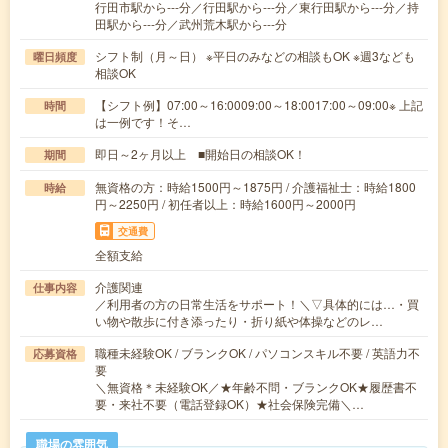
行田市駅から---分／行田駅から---分／東行田駅から---分／持
田駅から---分／武州荒木駅から---分
シフト制（月～日） ※平日のみなどの相談もOK ※週3なども
曜日頻度
相談OK
【シフト例】07:00～16:0009:00～18:0017:00～09:00※ 上記
時間
は一例です！そ…
即日～2ヶ月以上 ■開始日の相談OK！
期間
無資格の方：時給1500円～1875円 / 介護福祉士：時給1800
時給
円～2250円 / 初任者以上：時給1600円～2000円
交通費
全額支給
介護関連
仕事内容
／利用者の方の日常生活をサポート！＼▽具体的には…・買
い物や散歩に付き添ったり・折り紙や体操などのレ…
職種未経験OK / ブランクOK / パソコンスキル不要 / 英語力不
応募資格
要
＼無資格＊未経験OK／★年齢不問・ブランクOK★履歴書不
要・来社不要（電話登録OK）★社会保険完備＼…
職場の雰囲気