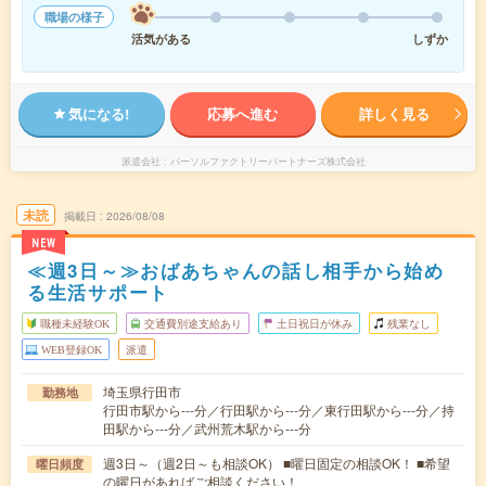
職場の様子
活気がある
しずか
気になる!
応募へ進む
詳しく見る
派遣会社
パーソルファクトリーパートナーズ株式会社
未読
掲載日
2026/08/08
NEW
≪週3日～≫おばあちゃんの話し相手から始め
る生活サポート
職種未経験OK
交通費別途支給あり
土日祝日が休み
残業なし
WEB登録OK
派遣
埼玉県行田市
勤務地
行田市駅から---分／行田駅から---分／東行田駅から---分／持
田駅から---分／武州荒木駅から---分
週3日～（週2日～も相談OK） ■曜日固定の相談OK！ ■希望
曜日頻度
の曜日があればご相談ください！