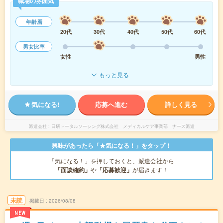
職場の雰囲気
年齢層
20代
30代
40代
50代
60代
男女比率
女性
男性
もっと見る
気になる!
応募へ進む
詳しく見る
派遣会社
日研トータルソーシング株式会社 メディカルケア事業部 ナース派遣
興味があったら「★気になる！」をタップ！
「気になる！」を押しておくと、派遣会社から
「面談確約」
や
「応募歓迎」
が届きます！
未読
掲載日
2026/08/08
NEW