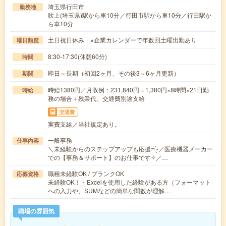
埼玉県行田市
勤務地
吹上(埼玉県)駅から車10分／行田市駅から車10分／行田駅か
ら車10分
土日祝日休み ※企業カレンダーで年数回土曜出勤あり
曜日頻度
8:30-17:30(休憩60分)
時間
即日～長期（初回2ヶ月、その後3～6ヶ月更新）
期間
時給1380円／月収例：231,840円＝1,380円×8時間×21日勤
時給
務の場合＋残業代、交通費別途支給
交通費
実費支給／当社規定あり。
一般事務
仕事内容
＼未経験からのステップアップも応援ෆ ̖́-／医療機器メーカー
での【事務＆サポート】のお仕事です✧／…
職種未経験OK / ブランクOK
応募資格
未経験OK！・Excelを使用した経験がある方（フォーマット
への入力や、SUMなどの簡単な関数が理解…
職場の雰囲気