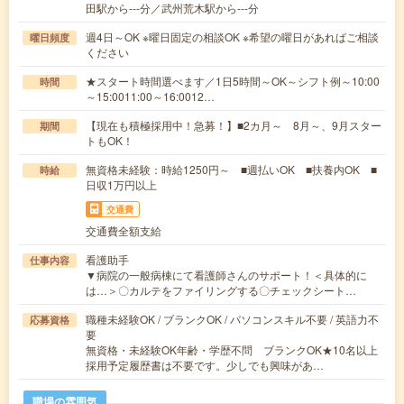
田駅から---分／武州荒木駅から---分
週4日～OK ※曜日固定の相談OK ※希望の曜日があればご相談
曜日頻度
ください
★スタート時間選べます／1日5時間～OK～シフト例～10:00
時間
～15:0011:00～16:0012…
【現在も積極採用中！急募！】■2カ月～ 8月～、9月スター
期間
トもOK！
無資格未経験：時給1250円～ ■週払いOK ■扶養内OK ■
時給
日収1万円以上
交通費
交通費全額支給
看護助手
仕事内容
▼病院の一般病棟にて看護師さんのサポート！＜具体的に
は…＞〇カルテをファイリングする〇チェックシート…
職種未経験OK / ブランクOK / パソコンスキル不要 / 英語力不
応募資格
要
無資格・未経験OK年齢・学歴不問 ブランクOK★10名以上
採用予定履歴書は不要です。少しでも興味があ…
職場の雰囲気