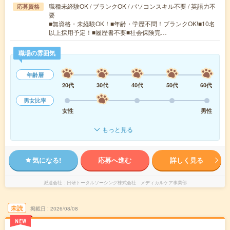
職種未経験OK / ブランクOK / パソコンスキル不要 / 英語力不
応募資格
要
■無資格・未経験OK！■年齢・学歴不問！ブランクOK!■10名
以上採用予定！■履歴書不要■社会保険完…
職場の雰囲気
年齢層
20代
30代
40代
50代
60代
男女比率
女性
男性
もっと見る
気になる!
応募へ進む
詳しく見る
派遣会社
日研トータルソーシング株式会社 メディカルケア事業部
未読
掲載日
2026/08/08
NEW