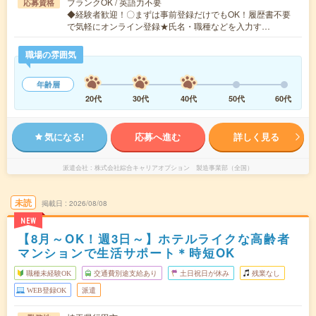
ブランクOK / 英語力不要
応募資格
◆経験者歓迎！〇まずは事前登録だけでもOK！履歴書不要
で気軽にオンライン登録★氏名・職種などを入力す…
職場の雰囲気
年齢層
20代
30代
40代
50代
60代
気になる!
応募へ進む
詳しく見る
派遣会社
株式会社綜合キャリアオプション 製造事業部（全国）
未読
掲載日
2026/08/08
NEW
【8月～OK！週3日～】ホテルライクな高齢者
マンションで生活サポート＊時短OK
職種未経験OK
交通費別途支給あり
土日祝日が休み
残業なし
WEB登録OK
派遣