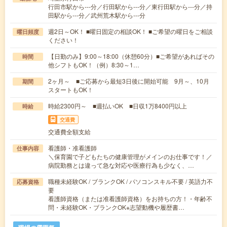
行田市駅から---分／行田駅から---分／東行田駅から---分／持
田駅から---分／武州荒木駅から---分
週2日～OK！ ■曜日固定の相談OK！ ■ご希望の曜日をご相談
曜日頻度
ください！
【日勤のみ】9:00～18:00（休憩60分）■ご希望があればその
時間
他シフトもOK！（例）8:30～1…
2ヶ月～ ■ご応募から最短3日後に開始可能 9月～、10月
期間
スタートもOK！
時給2300円～ ■週払いOK ■日収1万8400円以上
時給
交通費
交通費全額支給
看護師・准看護師
仕事内容
＼保育園で子どもたちの健康管理がメインのお仕事です！／
病院勤務とは違って急な対応や医療行為も少なく、…
職種未経験OK / ブランクOK / パソコンスキル不要 / 英語力不
応募資格
要
看護師資格（または准看護師資格）をお持ちの方！・年齢不
問・未経験OK・ブランクOK※志望動機や履歴書…