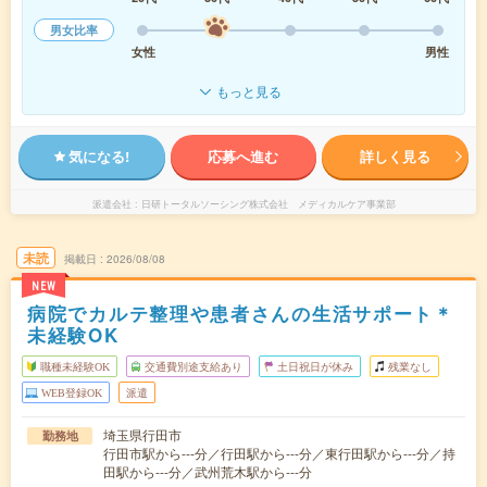
男女比率
女性
男性
もっと見る
気になる!
応募へ進む
詳しく見る
派遣会社
日研トータルソーシング株式会社 メディカルケア事業部
未読
掲載日
2026/08/08
NEW
病院でカルテ整理や患者さんの生活サポート＊
未経験OK
職種未経験OK
交通費別途支給あり
土日祝日が休み
残業なし
WEB登録OK
派遣
埼玉県行田市
勤務地
行田市駅から---分／行田駅から---分／東行田駅から---分／持
田駅から---分／武州荒木駅から---分