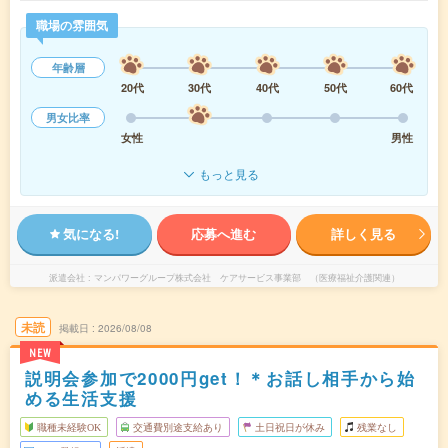
職場の雰囲気
年齢層
20代
30代
40代
50代
60代
男女比率
女性
男性
もっと見る
気になる!
応募へ進む
詳しく見る
派遣会社
マンパワーグループ株式会社 ケアサービス事業部 （医療福祉介護関連）
未読
掲載日
2026/08/08
NEW
説明会参加で2000円get！＊お話し相手から始
める生活支援
職種未経験OK
交通費別途支給あり
土日祝日が休み
残業なし