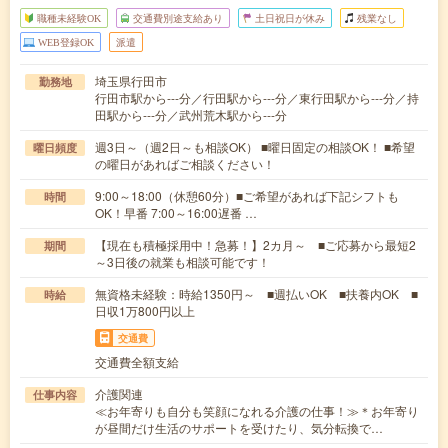
職種未経験OK
交通費別途支給あり
土日祝日が休み
残業なし
WEB登録OK
派遣
埼玉県行田市
勤務地
行田市駅から---分／行田駅から---分／東行田駅から---分／持
田駅から---分／武州荒木駅から---分
週3日～（週2日～も相談OK） ■曜日固定の相談OK！ ■希望
曜日頻度
の曜日があればご相談ください！
9:00～18:00（休憩60分）■ご希望があれば下記シフトも
時間
OK！早番 7:00～16:00遅番 …
【現在も積極採用中！急募！】2カ月～ ■ご応募から最短2
期間
～3日後の就業も相談可能です！
無資格未経験：時給1350円～ ■週払いOK ■扶養内OK ■
時給
日収1万800円以上
交通費
交通費全額支給
介護関連
仕事内容
≪お年寄りも自分も笑顔になれる介護の仕事！≫＊お年寄り
が昼間だけ生活のサポートを受けたり、気分転換で…