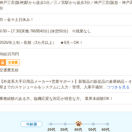
神戸三宮(阪神)駅から徒歩1分／三ノ宮駅から徒歩3分／神戸三宮(阪急・神戸高
分
月～金※土日休み！
9:00～17:30(実働:7時間40分) (休憩50分) ※残業なし
2026/9/上旬～長期（3カ月以上） ★9月～OK！
時給1570円
交通費
交通費支給
【外資系大手日用品メーカー×営業サポート】新製品の販促品の倉庫納品～
荷までのスケジュールをシステムに入力・管理。入庫不備対…
つづきを見る
事務経験のある方。臨機応変な対応が得意な方。 業界未経験OK！
年齢層
20代
30代
40代
50代
60代