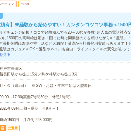
ルーティン
Excel
！
績有】未経験から始めやすい！カンタンコツコツ事務＜1500
リアチェンジ応援＊ココで経験積んでる20～30代が多数↑超人気の電話対応
のに1500円の高時給は驚き！困った時は同業務の方を頼りながら○「服装」
＊長期休暇は趣味や推し活など大満喫！派遣から社員登用実績もあります！
服装はカジュアルOK＊髪型やネイルも自由！ライフスタイルの変化があって
を見る
神戸市長田区
新長田駅から徒歩15分／駒ケ林駅から徒歩3分
月～金（週5日） ※GW・お盆・年末年始は大型連休
09:00～17:30(実働7時間30分 休憩1時間)
2026年09月上旬～長期 ※9月～！
時給1500円 月収例 225,000円
交通費