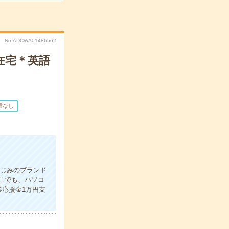
No.ADCWA01486562
在宅＊英語
業なし
なじみのブランド
こでも、パソコ
応援金1万円支