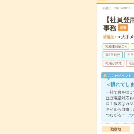
掲載日
2026/08/08
【社員登
事務
派遣
＜大手メ
派遣先
職種未経験OK
週5日勤務
土日
職場が禁煙
電
ここがポイント
＜慣れてし
一社で腰を据え
ほぼ電話対応も
ロ！服装はカジ
ネイルも自由！
つながる一…
つ
勤務地