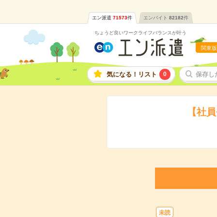
エン派遣
71573
件
エンバイト
82182
件
ちょうど良いワークライフバランスが叶う
関東版
気になる！リスト
0
保存し
【社員
未読