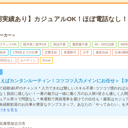
用実績あり】カジュアルOK！ほぼ電話なし
ーカー＞
ブランクOK
既卒第二新卒OK
英語不要
履歴書不要
40～50代活躍
WE
祝休
17時前までの仕事
交費支給
車通勤可
大手
服装自由
社食/補
話対応なし
ルーティン
Excel
！
まえばカンタンルーティン！コツコツ入力メインにお任せ＞【ネ
て経験値UPのチャンス＊入力できれば難しいスキル不要↑コツコツ慣れれば
なく負担に感じない！一番の魅力は一緒に働く方のお人柄○皆さん優しく人間
ュアル寄りで問題なし＊車通勤で満員電車を避けての出社も！服装はカジュア
未経験歓迎のお仕事が豊富なテンプスタッフ。あなたの「やってみたい」を
づきを見る
兵庫県加古川市