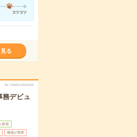
コツコツ
く見る
No.TSW26-0585209
事務デビュ
ふ歓迎
職場が禁煙