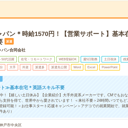
ャパン＊時給1570円！【営業サポート】基本
要
派遣
ャパン合同会社
～50代活躍
在宅・リモートワーク
WEB登録OK
週5日勤務
土日祝休
残
5分
大手
外資
派遣多
派遣先公開
Word
Excel
PowerPoint
！
ート≫基本在宅＊英語スキル不要
活躍中！【嬉しい土日休み】【企業紹介】大手外資系メーカーです。CMでもお
ら支持を得て、世界中から愛されています！ ＜来社不要＞24時間いつでもど
登録可能！＜お仕事スタート応援キャンペーン＞アデコでの就業開始で、就業
件あり）
神戸市中央区