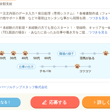
全額支給
＊注文内容のデータ入力＊発注処理（専用システム）＊各種書類作成（フォ
の他サポート業務 など※最初はカンタンな事から段階を踏…
つづきを見る
＊未経験の方歓迎＊未経験の方でも安心スタート！・登録時、キャリアを一
（TEL面談の場合）・あなたに合ったお仕事や働き方をご提…
つづきを見る
職場の様子
20代
30代
40代
50代
60代
活気がある
仕事の仕方
テキパキ
コツコツ
パーソルテンプスタッフ株式会社
応募する
詳し
になる！