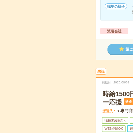
職場の様子
派遣会社
気
未読
掲載日
2026/08/08
時給15
ー応援
派遣
＜専門商
派遣先
職種未経験OK
WEB登録OK
週