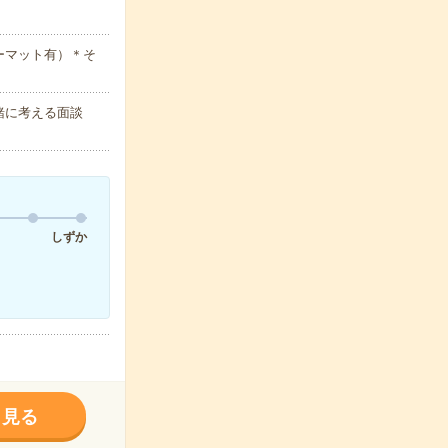
ーマット有）＊そ
緒に考える面談
しずか
く見る