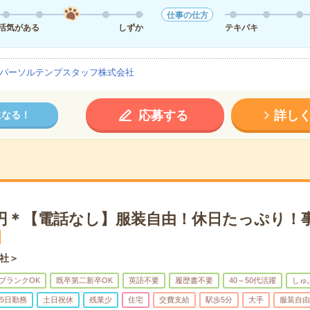
仕事の仕方
活気がある
しずか
テキパキ
パーソルテンプスタッフ株式会社
応募する
詳し
になる！
00円＊【電話なし】服装自由！休日たっぷり！
社＞
ブランクOK
既卒第二新卒OK
英語不要
履歴書不要
40～50代活躍
しゅ
5日勤務
土日祝休
残業少
住宅
交費支給
駅歩5分
大手
服装自由