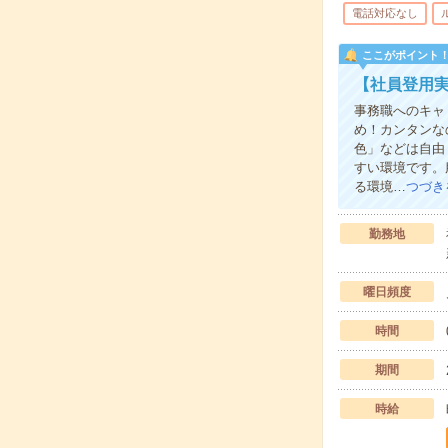
電話対応なし
ここがポイント
【社員登用実
事務職へのキャ
め！カンタンな
色」などは自由
すい環境です。
る環境…
つづき
勤務地
曜日頻度
時間
期間
時給