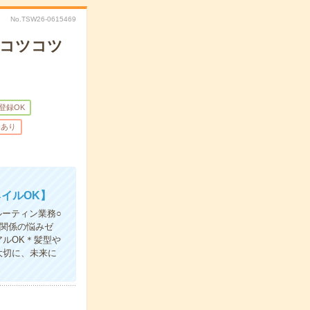
No.TSW26-0615469
！コツコツ
B登録OK
助あり
イルOK】
ルーティン業務○
関係の悩みゼ
ルOK＊髪型や
大切に、未来に