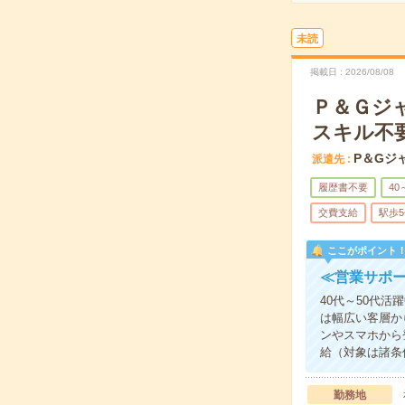
未読
掲載日
2026/08/08
Ｐ＆Ｇジ
スキル不
P＆Gジ
派遣先
履歴書不要
40
交費支給
駅歩
ここがポイント
≪営業サポ
40代～50代
は幅広い客層か
ンやスマホから
給（対象は諸条
勤務地