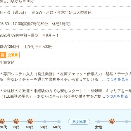
加古川駅から車10分
月～金（週5日） ※GW・お盆・年末年始は大型連休
08:30～17:00(実働7時間30分 休憩1時間)
2026年09月中旬～長期 ※9月～！
時給1350円 月収例 202,500円
交通費
全額支給
＊専用システム入力（発注業務）＊在庫チェック＊伝票入力・処理＊データ
※丁寧なレクチャーを通じて業務をイチから覚えていける！…
つづきを見る
＊未経験の方歓迎＊未経験の方でも安心スタート！・登録時、キャリアを一
（TEL面談の場合）・あなたに合ったお仕事や働き方をご提…
つづきを見る
男女比率
20代
30代
40代
50代
60代
女性