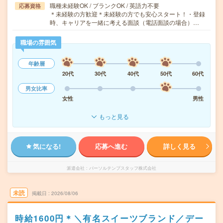
職種未経験OK / ブランクOK / 英語力不要
応募資格
＊未経験の方歓迎＊未経験の方でも安心スタート！・登録
時、キャリアを一緒に考える面談（電話面談の場合）…
職場の雰囲気
年齢層
20代
30代
40代
50代
60代
男女比率
女性
男性
もっと見る
気になる!
応募へ進む
詳しく見る
派遣会社
パーソルテンプスタッフ株式会社
未読
掲載日
2026/08/06
時給1600円＊＼有名スイーツブランド／デー