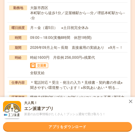
大阪市西区
勤務地
本町駅から徒歩1分／淀屋橋駅から---分／堺筋本町駅から--
-分
月～金（週5日） ※土日祝完全休み
曜日頻度
09:00～18:00(実働8時間 休憩1時間)
時間
2026年09月上旬～長期 直接雇用の実績あり ※9月～！
期間
時給1600円 月収例 256,000円+残業代
時給
交通費
全額支給
＊電話対応＊受注・発注の入力＊見積書・契約書の作成※
仕事内容
聞きやすい環境整っています！※和気あいあい＊明る…
職種未経験OK / ブランクOK / パソコンスキル不要 / 英語力
応募資格
不要
大人気！
＊未経験の方歓迎＊未経験の方でも安心スタート！・登録
エン派遣アプリ
時、キャリアを一緒に考える面談（電話面談の場合）…
派遣のお仕事情報がたくさん！プッシュ通知で受け取ろう！
職場の雰囲気
アプリをダウンロード