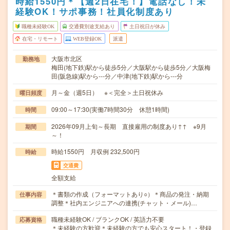
時給1550円＊【週2日在宅！】電話なし！未
経験OK！サポ事務！社員化制度あり
職種未経験OK
交通費別途支給あり
土日祝日が休み
在宅・リモート
WEB登録OK
派遣
大阪市北区
勤務地
梅田(地下鉄)駅から徒歩5分／大阪駅から徒歩5分／大阪梅
田(阪急線)駅から---分／中津(地下鉄)駅から---分
月～金（週5日） ※＜完全＞土日祝休み
曜日頻度
09:00～17:30(実働7時間30分 休憩1時間)
時間
2026年09月上旬～長期 直接雇用の制度あり↑↑ ※9月
期間
～！
時給1550円 月収例 232,500円
時給
交通費
全額支給
＊書類の作成（フォーマットあり○）＊商品の発注・納期
仕事内容
調整＊社内エンジニアへの連携(チャット・メール)…
職種未経験OK / ブランクOK / 英語力不要
応募資格
＊未経験の方歓迎＊未経験の方でも安心スタート！・登録