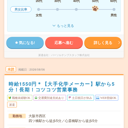
20代
30代
40代
50代
60代
男女比率
女性
男性
もっと見る
気になる!
応募へ進む
詳しく見る
派遣会社
パーソルテンプスタッフ株式会社
未読
掲載日
2026/08/06
時給1550円＊【大手化学メーカー】駅から5
分！長期！コツコツ営業事務
職種未経験OK
交通費別途支給あり
土日祝日が休み
WEB登録OK
派遣
大阪市西区
勤務地
四ツ橋駅から徒歩5分／心斎橋駅から徒歩5分