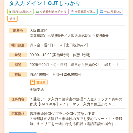
タ入力メイン！OJTしっかり
職種未経験OK
交通費別途支給あり
土日祝日が休み
WEB登録OK
派遣
大阪市北区
勤務地
南森町駅から徒歩5分／大阪天満宮駅から徒歩5分
月～金（週5日） ※【土日祝休み♪】
曜日頻度
09:00～18:00(実働8時間 休憩1時間)
時間
2026年09月上旬～長期 即日から開始OK！ ※9月～！
期間
時給1600円 月収例 256,000円
時給
交通費
全額支給
＊受注データ入力＊請求書の処理＊入金チェック＊資料の
仕事内容
作成【OAスキル】※フォーマット入力＆修正ができ…
職種未経験OK / ブランクOK / 英語力不要
応募資格
＊未経験の方歓迎＊未経験の方でも安心スタート！・登録
時、キャリアを一緒に考える面談（電話面談の場合）…