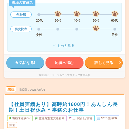
職場の雰囲気
年齢層
20代
30代
40代
50代
60代
男女比率
女性
男性
もっと見る
気になる!
応募へ進む
詳しく見る
派遣会社
パーソルテンプスタッフ株式会社
未読
掲載日
2026/08/06
【社員実績あり】高時給1600円！あんしん長
期！土日祝休み＊事務のお仕事
職種未経験OK
交通費別途支給あり
土日祝日が休み
WEB登録OK
派遣