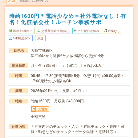
未読
掲載日
2026/08/06
時給1600円＊電話少なめ＝社外電話なし！有
名！化粧品会社！ルーチン事務サポ
職種未経験OK
交通費別途支給あり
土日祝日が休み
残業なし
WEB登録OK
派遣
大阪市城東区
勤務地
深江橋駅から徒歩6分／放出駅から徒歩14分
月～金（週5日） ※【固定】土日祝お休み↑
曜日頻度
08:45～17:30(実働7時間45分 休憩1時間)※09:00始業・
時間
17:00定時のご相談もOK…
2026年09月中旬～長期 ※9月～！
期間
時給1600円 月収例 248,000円
時給
交通費
全額支給
＊注文内容のチェック・入力 ＊在庫チェック・管理＊日
仕事内容
報・勤怠などのチェック＊データ集計 ＊電話対応（…