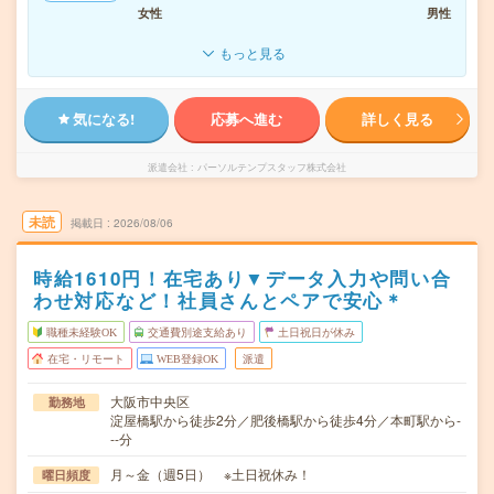
女性
男性
もっと見る
気になる!
応募へ進む
詳しく見る
派遣会社
パーソルテンプスタッフ株式会社
未読
掲載日
2026/08/06
時給1610円！在宅あり▼データ入力や問い合
わせ対応など！社員さんとペアで安心＊
職種未経験OK
交通費別途支給あり
土日祝日が休み
在宅・リモート
WEB登録OK
派遣
大阪市中央区
勤務地
淀屋橋駅から徒歩2分／肥後橋駅から徒歩4分／本町駅から-
--分
月～金（週5日） ※土日祝休み！
曜日頻度