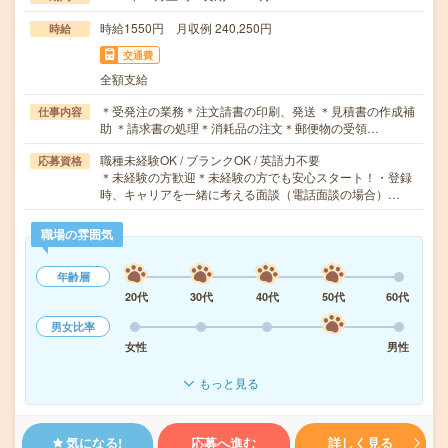
時給1550円 月収例 240,250円
時給
交通費
全額支給
＊受発注の業務＊注文請書の印刷、発送 ＊見積書の作成補
仕事内容
助 ＊請求書の処理＊消耗品の注文＊郵便物の受領…
職種未経験OK / ブランクOK / 英語力不要
応募資格
＊未経験の方歓迎＊未経験の方でも安心スタート！・登録
時、キャリアを一緒に考える面談（電話面談の場合）…
職場の雰囲気
年齢層
20代
30代
40代
50代
60代
男女比率
女性
男性
もっと見る
気になる!
応募へ進む
詳しく見る