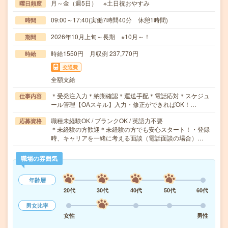
月～金（週5日） ※土日祝おやすみ
曜日頻度
09:00～17:40(実働7時間40分 休憩1時間)
時間
2026年10月上旬～長期 ※10月～！
期間
時給1550円 月収例 237,770円
時給
交通費
全額支給
＊受発注入力＊納期確認＊運送手配＊電話応対＊スケジュ
仕事内容
ール管理【OAスキル】入力・修正ができればOK！…
職種未経験OK / ブランクOK / 英語力不要
応募資格
＊未経験の方歓迎＊未経験の方でも安心スタート！・登録
時、キャリアを一緒に考える面談（電話面談の場合）…
職場の雰囲気
年齢層
20代
30代
40代
50代
60代
男女比率
女性
男性