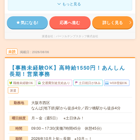
もっと見る
気になる!
応募へ進む
詳しく見る
派遣会社
パーソルテンプスタッフ株式会社
未読
掲載日
2026/08/06
【事務未経験OK】高時給1550円！あんしん
長期！営業事務
職種未経験OK
交通費別途支給あり
土日祝日が休み
WEB登録OK
派遣
大阪市西区
勤務地
なんば(地下鉄)駅から徒歩4分／四ツ橋駅から徒歩4分
月～金（週5日） ※土日休み！
曜日頻度
09:00～17:30(実働7時間45分 休憩45分)
時間
2026年10月上旬～長期 ※10月～！
期間