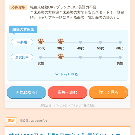
職種未経験OK / ブランクOK / 英語力不要
応募資格
＊未経験の方歓迎＊未経験の方でも安心スタート！・登録
時、キャリアを一緒に考える面談（電話面談の場合）…
職場の雰囲気
年齢層
20代
30代
40代
50代
60代
男女比率
女性
男性
もっと見る
気になる!
応募へ進む
詳しく見る
派遣会社
パーソルテンプスタッフ株式会社
未読
掲載日
2026/08/06