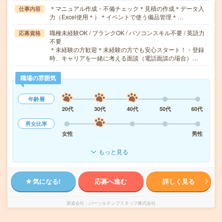
＊マニュアル作成・不備チェック＊見積の作成＊データ入
仕事内容
力（Excel使用＊）＊イベントで使う備品管理＊…
職種未経験OK / ブランクOK / パソコンスキル不要 / 英語力
応募資格
不要
＊未経験の方歓迎＊未経験の方でも安心スタート！・登録
時、キャリアを一緒に考える面談（電話面談の場合）…
職場の雰囲気
年齢層
20代
30代
40代
50代
60代
男女比率
女性
男性
もっと見る
気になる!
応募へ進む
詳しく見る
派遣会社
パーソルテンプスタッフ株式会社