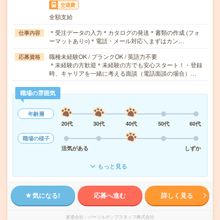
交通費
全額支給
＊受注データの入力＊カタログの発送＊書類の作成 (フォ
仕事内容
ーマットあり○)＊電話・メール対応＼まずはカン…
職種未経験OK / ブランクOK / 英語力不要
応募資格
＊未経験の方歓迎＊未経験の方でも安心スタート！・登録
時、キャリアを一緒に考える面談（電話面談の場合）…
職場の雰囲気
年齢層
20代
30代
40代
50代
60代
職場の様子
活気がある
しずか
もっと見る
気になる!
応募へ進む
詳しく見る
派遣会社
パーソルテンプスタッフ株式会社