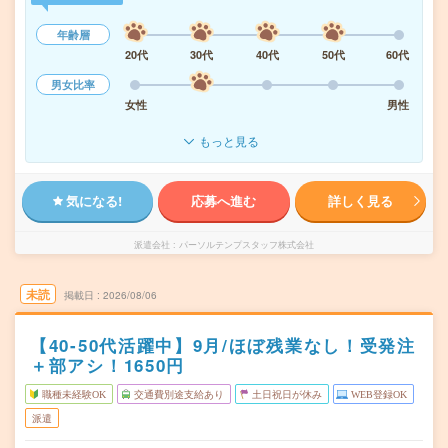
年齢層
20代
30代
40代
50代
60代
男女比率
女性
男性
もっと見る
気になる!
応募へ進む
詳しく見る
派遣会社
パーソルテンプスタッフ株式会社
未読
掲載日
2026/08/06
【40-50代活躍中】9月/ほぼ残業なし！受発注
＋部アシ！1650円
職種未経験OK
交通費別途支給あり
土日祝日が休み
WEB登録OK
派遣