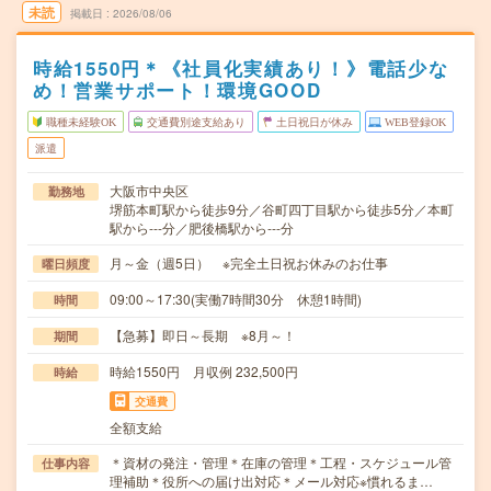
未読
掲載日
2026/08/06
時給1550円＊《社員化実績あり！》電話少な
め！営業サポート！環境GOOD
職種未経験OK
交通費別途支給あり
土日祝日が休み
WEB登録OK
派遣
大阪市中央区
勤務地
堺筋本町駅から徒歩9分／谷町四丁目駅から徒歩5分／本町
駅から---分／肥後橋駅から---分
月～金（週5日） ※完全土日祝お休みのお仕事
曜日頻度
09:00～17:30(実働7時間30分 休憩1時間)
時間
【急募】即日～長期 ※8月～！
期間
時給1550円 月収例 232,500円
時給
交通費
全額支給
＊資材の発注・管理＊在庫の管理＊工程・スケジュール管
仕事内容
理補助＊役所への届け出対応＊メール対応※慣れるま…