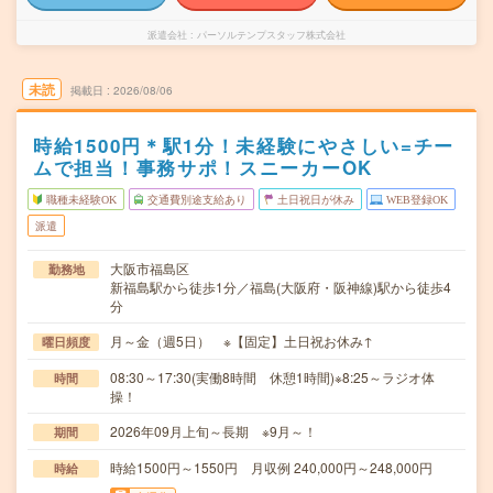
派遣会社
パーソルテンプスタッフ株式会社
未読
掲載日
2026/08/06
時給1500円＊駅1分！未経験にやさしい=チー
ムで担当！事務サポ！スニーカーOK
職種未経験OK
交通費別途支給あり
土日祝日が休み
WEB登録OK
派遣
大阪市福島区
勤務地
新福島駅から徒歩1分／福島(大阪府・阪神線)駅から徒歩4
分
月～金（週5日） ※【固定】土日祝お休み↑
曜日頻度
08:30～17:30(実働8時間 休憩1時間)※8:25～ラジオ体
時間
操！
2026年09月上旬～長期 ※9月～！
期間
時給1500円～1550円 月収例 240,000円～248,000円
時給