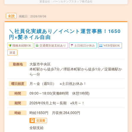
派遣会社
パーソルテンプスタッフ株式会社
未読
掲載日
2026/08/06
＼社員化実績あり／イベント運営事務！1650
円×髪ネイル自由
職種未経験OK
交通費別途支給あり
土日祝日が休み
WEB登録OK
派遣
大阪市中央区
勤務地
本町駅から徒歩7分／堺筋本町駅から徒歩1分／淀屋橋駅か
ら---分
月～金（週5日） ※土日祝お休み！
曜日頻度
09:00～18:00(実働8時間 休憩1時間)
時間
2026年09月上旬～長期 ※9月～！
期間
時給1650円 月収例 264,000円
時給
交通費
全額支給