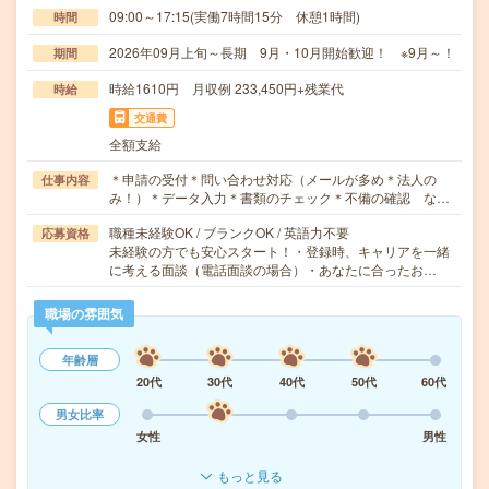
09:00～17:15(実働7時間15分 休憩1時間)
時間
2026年09月上旬～長期 9月・10月開始歓迎！ ※9月～！
期間
時給1610円 月収例 233,450円+残業代
時給
交通費
全額支給
＊申請の受付＊問い合わせ対応（メールが多め＊法人の
仕事内容
み！）＊データ入力＊書類のチェック＊不備の確認 な…
職種未経験OK / ブランクOK / 英語力不要
応募資格
未経験の方でも安心スタート！・登録時、キャリアを一緒
に考える面談（電話面談の場合）・あなたに合ったお…
職場の雰囲気
年齢層
20代
30代
40代
50代
60代
男女比率
女性
男性
もっと見る