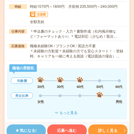
時給1570円～1600円 月収例 235,500円～240,000円
時給
交通費
全額支給
＊申込書のチェック・入力＊書類作成（社内掲示物な
仕事内容
ど / フォーマットあり○）＊電話対応（少なめ！取次…
職種未経験OK / ブランクOK / 英語力不要
応募資格
＊未経験の方歓迎＊未経験の方でも安心スタート！・登録
時、キャリアを一緒に考える面談（電話面談の場合）…
職場の雰囲気
年齢層
20代
30代
40代
50代
60代
男女比率
女性
男性
もっと見る
気になる!
応募へ進む
詳しく見る