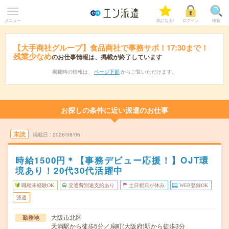
メニュー
気になる!
ログイン
検索
【大手商社グループ】食品商社で事務サポ！17:30まで！
残業少なめ
のお仕事情報は、掲載が終了しています
掲載時の情報は、
ページ下部
からご覧いただけます。
お探しの条件に近い派遣のお仕事
未読
掲載日
2026/08/06
時給1500円＊【事務デビュー応援！】OJT環
境あり！20代30代活躍中
職種未経験OK
交通費別途支給あり
土日祝日が休み
WEB登録OK
派遣
大阪市北区
勤務地
天満駅から徒歩5分／扇町(大阪府)駅から徒歩3分