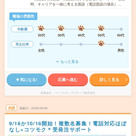
時、キャリアを一緒に考える面談（電話面談の場合）…
職場の雰囲気
年齢層
20代
30代
40代
50代
60代
男女比率
女性
男性
もっと見る
気になる!
応募へ進む
詳しく見る
派遣会社
パーソルテンプスタッフ株式会社
未読
掲載日
2026/08/06
9/16か10/16開始！複数名募集！電話対応ほぼ
なし×コツモク＊受発注サポート