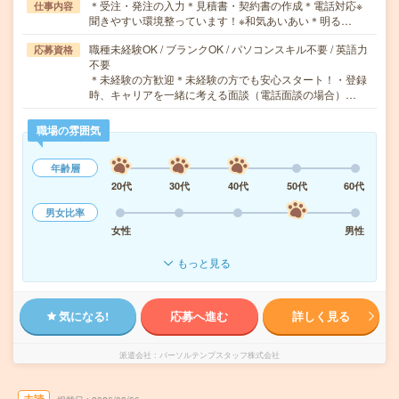
＊受注・発注の入力＊見積書・契約書の作成＊電話対応※
仕事内容
聞きやすい環境整っています！※和気あいあい＊明る…
職種未経験OK / ブランクOK / パソコンスキル不要 / 英語力
応募資格
不要
＊未経験の方歓迎＊未経験の方でも安心スタート！・登録
時、キャリアを一緒に考える面談（電話面談の場合）…
職場の雰囲気
年齢層
20代
30代
40代
50代
60代
男女比率
女性
男性
もっと見る
気になる!
応募へ進む
詳しく見る
派遣会社
パーソルテンプスタッフ株式会社