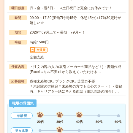
月～金（週5日） ※土日祝日は完全にお休みです！
曜日頻度
09:00～17:30(実働7時間45分 休憩45分)※17時30定時が
時間
嬉しい☆
2026年09月上旬～長期 ※9月～！
期間
時給1500円
時給
交通費
全額支給
・注文内容の入力(取引メーカーの商品など！)・書類作成
仕事内容
(Excelスキル不要○1から教えていただける…
職種未経験OK / ブランクOK / 英語力不要
応募資格
＊未経験の方歓迎＊未経験の方でも安心スタート！・登録
時、キャリアを一緒に考える面談（電話面談の場合）…
職場の雰囲気
年齢層
20代
30代
40代
50代
60代
男女比率