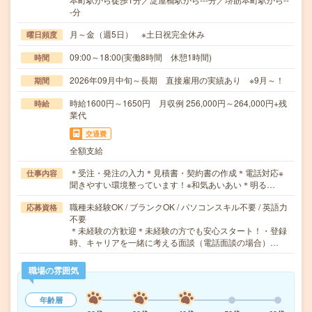
-分
月～金（週5日） ※土日祝完全休み
曜日頻度
09:00～18:00(実働8時間 休憩1時間)
時間
2026年09月中旬～長期 直接雇用の実績あり ※9月～！
期間
時給1600円～1650円 月収例 256,000円～264,000円+残
時給
業代
交通費
全額支給
＊受注・発注の入力＊見積書・契約書の作成＊電話対応※
仕事内容
聞きやすい環境整っています！※和気あいあい＊明る…
職種未経験OK / ブランクOK / パソコンスキル不要 / 英語力
応募資格
不要
＊未経験の方歓迎＊未経験の方でも安心スタート！・登録
時、キャリアを一緒に考える面談（電話面談の場合）…
職場の雰囲気
年齢層