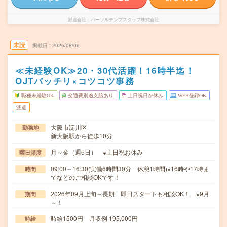
派遣会社
パーソルテンプスタッフ株式会社
未読
掲載日
2026/08/06
≪未経験OK≫20・30代活躍！16時半迄！
OJTバッチリ×コツコツ事務
職種未経験OK
交通費別途支給あり
土日祝日が休み
WEB登録OK
派遣
大阪市淀川区
勤務地
新大阪駅から徒歩10分
月～金（週5日） ※土日祝お休み
曜日頻度
09:00～16:30(実働6時間30分 休憩1時間)※16時や17時ま
時間
でなどのご相談OKです！
2026年09月上旬～長期 即日スタートも相談OK！ ※9月
期間
～！
時給1500円 月収例 195,000円
時給