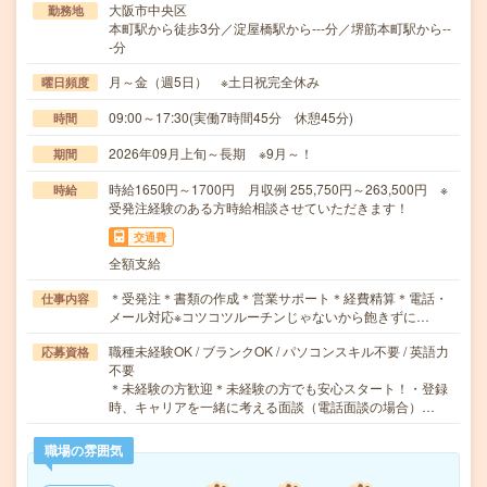
大阪市中央区
勤務地
本町駅から徒歩3分／淀屋橋駅から---分／堺筋本町駅から--
-分
月～金（週5日） ※土日祝完全休み
曜日頻度
09:00～17:30(実働7時間45分 休憩45分)
時間
2026年09月上旬～長期 ※9月～！
期間
時給1650円～1700円 月収例 255,750円～263,500円 ※
時給
受発注経験のある方時給相談させていただきます！
交通費
全額支給
＊受発注＊書類の作成＊営業サポート＊経費精算＊電話・
仕事内容
メール対応※コツコツルーチンじゃないから飽きずに…
職種未経験OK / ブランクOK / パソコンスキル不要 / 英語力
応募資格
不要
＊未経験の方歓迎＊未経験の方でも安心スタート！・登録
時、キャリアを一緒に考える面談（電話面談の場合）…
職場の雰囲気