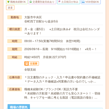
職種未経験OK
交通費別途支給あり
土日祝日が休み
WEB登録OK
派遣
大阪市中央区
勤務地
谷町四丁目駅から徒歩5分
月～金（週5日） ※土日祝お休み♪ 祝日は会社カレンダ
曜日頻度
ーあります！
09:00～17:50(実働7時間50分 休憩1時間)
時間
2026/09/16～長期 9/16開始か10/16開始！ ※9月～！
期間
時給1450円 月収例 227,070円
時給
交通費
全額支給
＊注文書類のチェック・入力＊申込書や契約書の不備確認
仕事内容
＊データ入力＊不備確認※同業務の方いるのでしっか…
職種未経験OK / ブランクOK / 英語力不要
応募資格
＊未経験の方歓迎＊未経験の方でも安心スタート！・登録
時、キャリアを一緒に考える面談（電話面談の場合）…
職場の雰囲気