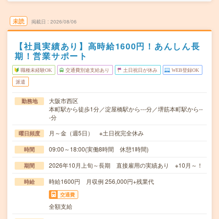
未読
掲載日
2026/08/06
【社員実績あり】高時給1600円！あんしん長
期！営業サポート
職種未経験OK
交通費別途支給あり
土日祝日が休み
WEB登録OK
派遣
大阪市西区
勤務地
本町駅から徒歩1分／淀屋橋駅から---分／堺筋本町駅から--
-分
月～金（週5日） ※土日祝完全休み
曜日頻度
09:00～18:00(実働8時間 休憩1時間)
時間
2026年10月上旬～長期 直接雇用の実績あり ※10月～！
期間
時給1600円 月収例 256,000円+残業代
時給
交通費
全額支給