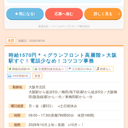
気になる!
応募へ進む
詳しく見る
派遣会社
パーソルテンプスタッフ株式会社
未読
掲載日
2026/08/06
時給1570円＊＜グランフロント高層階＞大阪
駅すぐ！電話少なめ！コツコツ事務
職種未経験OK
交通費別途支給あり
土日祝日が休み
残業なし
WEB登録OK
派遣
大阪市北区
勤務地
大阪駅から徒歩5分／梅田(地下鉄)駅から徒歩5分／大阪梅
田(阪急線)駅から---分／東梅田駅から---分
月～金（週5日） ※土日祝休み
曜日頻度
09:00～17:30(実働7時間30分 休憩1時間)
時間
2026年10月上旬～長期 ※10月～！
期間