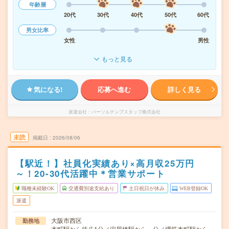
年齢層
20代
30代
40代
50代
60代
男女比率
女性
男性
もっと見る
気になる!
応募へ進む
詳しく見る
派遣会社
パーソルテンプスタッフ株式会社
未読
掲載日
2026/08/06
【駅近！】社員化実績あり×高月収25万円
～！20-30代活躍中＊営業サポート
職種未経験OK
交通費別途支給あり
土日祝日が休み
WEB登録OK
派遣
大阪市西区
勤務地
本町駅から徒歩1分／淀屋橋駅から---分／堺筋本町駅から--