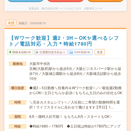
派遣会社
株式会社日本パーソナルビジネス 大阪本社コール
未読
掲載日
2026/08/10
【Wワーク歓迎】週2・3H～OK✨選べるシフ
ト／電話対応・入力＊時給1780円
職種未経験OK
交通費別途支給あり
WEB登録OK
派遣
大阪市中央区
勤務地
京橋(大阪府)駅から徒歩5分／大阪ビジネスパーク駅から徒
歩7分／大阪城公園駅から徒歩8分／大阪城北詰駅から徒歩
10分
◆週2～5日勤務＼扶養内＆Wワーク歓迎✨／✅最低週2勤務
曜日頻度
からOK✅土日どちらか必須✅もちろん土日のみの出社もOK
＼完全カスタムシフト✨／入社前にご希望の勤務時間を選
時間
択！ライフスタイルに合わせて働けます♪【平日】1…
8月～随時入社可能！ もちろん9月～スタートもOK✨
期間
◆時給1680～1780円 ◆土日祝は時給が1780円にアップ
時給