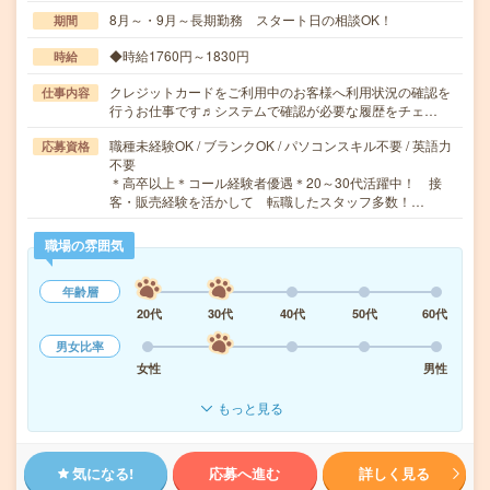
8月～・9月～長期勤務 スタート日の相談OK！
期間
◆時給1760円～1830円
時給
クレジットカードをご利用中のお客様へ利用状況の確認を
仕事内容
行うお仕事です♬システムで確認が必要な履歴をチェ…
職種未経験OK / ブランクOK / パソコンスキル不要 / 英語力
応募資格
不要
＊高卒以上＊コール経験者優遇＊20～30代活躍中！ 接
客・販売経験を活かして 転職したスタッフ多数！…
職場の雰囲気
年齢層
20代
30代
40代
50代
60代
男女比率
女性
男性
もっと見る
気になる!
応募へ進む
詳しく見る