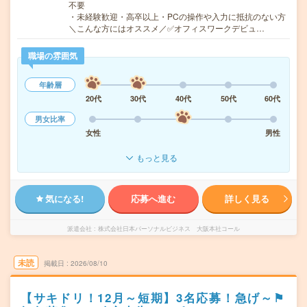
不要
・未経験歓迎・高卒以上・PCの操作や入力に抵抗のない方
＼こんな方にはオススメ／✅オフィスワークデビュ…
職場の雰囲気
年齢層
20代
30代
40代
50代
60代
男女比率
女性
男性
もっと見る
気になる!
応募へ進む
詳しく見る
派遣会社
株式会社日本パーソナルビジネス 大阪本社コール
未読
掲載日
2026/08/10
【サキドリ！12月～短期】3名応募！急げ～⚑