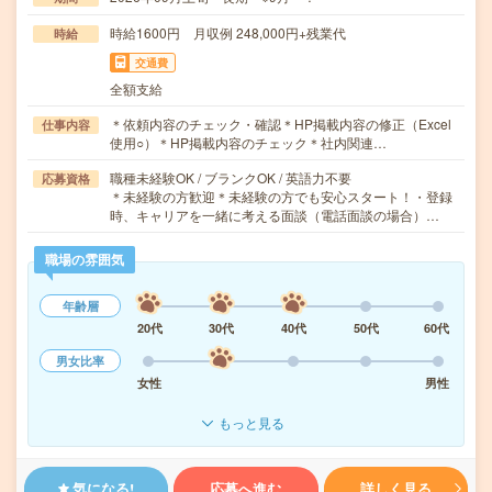
時給1600円 月収例 248,000円+残業代
時給
交通費
全額支給
＊依頼内容のチェック・確認＊HP掲載内容の修正（Excel
仕事内容
使用○）＊HP掲載内容のチェック＊社内関連…
職種未経験OK / ブランクOK / 英語力不要
応募資格
＊未経験の方歓迎＊未経験の方でも安心スタート！・登録
時、キャリアを一緒に考える面談（電話面談の場合）…
職場の雰囲気
年齢層
20代
30代
40代
50代
60代
男女比率
女性
男性
もっと見る
気になる!
応募へ進む
詳しく見る