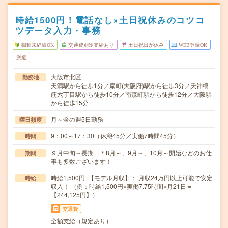
時給1500円！電話なし×土日祝休みのコツコ
ツデータ入力・事務
職種未経験OK
交通費別途支給あり
土日祝日が休み
WEB登録OK
派遣
大阪市北区
勤務地
天満駅から徒歩1分／扇町(大阪府)駅から徒歩3分／天神橋
筋六丁目駅から徒歩10分／南森町駅から徒歩12分／大阪駅
から徒歩15分
月～金の週5日勤務
曜日頻度
9：00～17：30（休憩45分／実働7時間45分）
時間
９月中旬～長期 ＊8月～、9月～、10月～開始などのお仕
期間
事も多数ございます！
時給1,500円 【モデル月収】： 月収24万円以上可能で安定
時給
収入！ （例：時給1,500円×実働7.75時間×月21日＝
【244,125円】）
交通費
全額支給（規定あり）