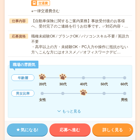
交通費
※一律交通費含む
【自動車保険に関するご案内業務】事故受付後のお客様
仕事内容
へ、受付完了のご連絡を行うお仕事です。✅対応内容・…
職種未経験OK / ブランクOK / パソコンスキル不要 / 英語力
応募資格
不要
・高卒以上の方・未経験OK・PC入力や操作に抵抗がない
方＼こんな方にはオススメ／✅オフィスワークデビ…
職場の雰囲気
年齢層
20代
30代
40代
50代
60代
男女比率
女性
男性
もっと見る
気になる!
応募へ進む
詳しく見る