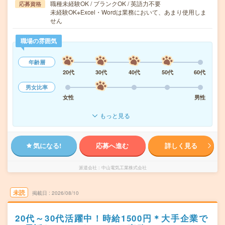
職種未経験OK / ブランクOK / 英語力不要
応募資格
未経験OK※Excel・Wordは業務において、あまり使用しま
せん
職場の雰囲気
年齢層
20代
30代
40代
50代
60代
男女比率
女性
男性
もっと見る
気になる!
応募へ進む
詳しく見る
派遣会社
中山電気工業株式会社
未読
掲載日
2026/08/10
20代～30代活躍中！時給1500円＊大手企業で