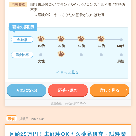
職種未経験OK / ブランクOK / パソコンスキル不要 / 英語力
応募資格
不要
・未経験OK！やってみたい意欲があれば歓迎
職場の雰囲気
年齢層
20代
30代
40代
50代
60代
男女比率
女性
男性
もっと見る
気になる!
応募へ進む
詳しく見る
派遣会社
株式会社KOSMO
未読
掲載日
2026/08/10
月給25万円！未経験OK＊医薬品研究・試験業