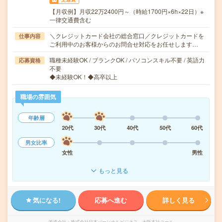
【月収例】月収22万2400円～（時給1700円×6h×22日）※
一律交通費含む
＼クレジットカード会社の総合窓口／クレジットカードを
仕事内容
ご利用中のお客様からのお問合せ対応をお任せします…
職種未経験OK / ブランクOK / パソコンスキル不要 / 英語力
応募資格
不要
◆未経験OK！◆高卒以上
職場の雰囲気
年齢層
20代
30代
40代
50代
60代
男女比率
女性
男性
もっと見る
気になる!
応募へ進む
詳しく見る
派遣会社
株式会社日本パーソナルビジネス 大阪本社コール