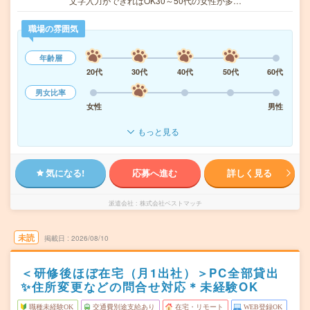
文字入力ができればOK30～50代の女性が多…
職場の雰囲気
年齢層
20代
30代
40代
50代
60代
男女比率
女性
男性
もっと見る
気になる!
応募へ進む
詳しく見る
派遣会社
株式会社ベストマッチ
未読
掲載日
2026/08/10
＜研修後ほぼ在宅（月1出社）＞PC全部貸出
✨住所変更などの問合せ対応＊未経験OK
職種未経験OK
交通費別途支給あり
在宅・リモート
WEB登録OK