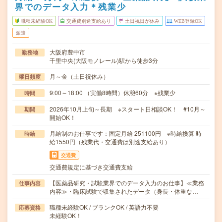
界でのデータ入力＊残業少
職種未経験OK
交通費別途支給あり
土日祝日が休み
WEB登録OK
派遣
大阪府豊中市
勤務地
千里中央(大阪モノレール)駅から徒歩3分
月～金（土日祝休み）
曜日頻度
9:00～18:00 （実働8時間）休憩60分 ※残業少
時間
2026年10月上旬～長期 ※スタート日相談OK！ #10月～
期間
開始OK！
月給制のお仕事です：固定月給 251100円 ※時給換算 時
時給
給1550円（残業代・交通費は別途支給あり）
交通費
交通費規定に基づき交通費支給
【医薬品研究・試験業界でのデータ入力のお仕事】≪業務
仕事内容
内容≫・臨床試験で収集されたデータ（身長・体重な…
職種未経験OK / ブランクOK / 英語力不要
応募資格
未経験OK！