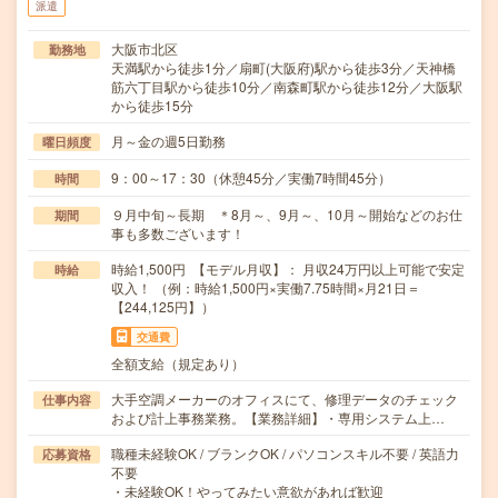
派遣
大阪市北区
勤務地
天満駅から徒歩1分／扇町(大阪府)駅から徒歩3分／天神橋
筋六丁目駅から徒歩10分／南森町駅から徒歩12分／大阪駅
から徒歩15分
月～金の週5日勤務
曜日頻度
9：00～17：30（休憩45分／実働7時間45分）
時間
９月中旬～長期 ＊8月～、9月～、10月～開始などのお仕
期間
事も多数ございます！
時給1,500円 【モデル月収】： 月収24万円以上可能で安定
時給
収入！ （例：時給1,500円×実働7.75時間×月21日＝
【244,125円】）
交通費
全額支給（規定あり）
大手空調メーカーのオフィスにて、修理データのチェック
仕事内容
および計上事務業務。【業務詳細】・専用システム上…
職種未経験OK / ブランクOK / パソコンスキル不要 / 英語力
応募資格
不要
・未経験OK！やってみたい意欲があれば歓迎