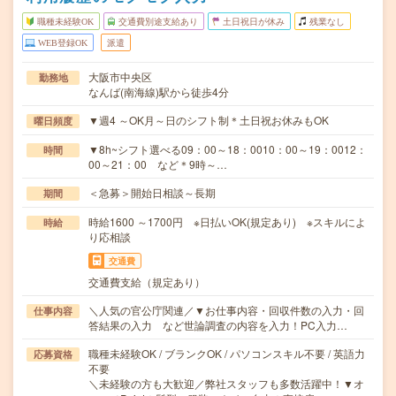
職種未経験OK
交通費別途支給あり
土日祝日が休み
残業なし
WEB登録OK
派遣
大阪市中央区
勤務地
なんば(南海線)駅から徒歩4分
▼週4 ～OK月～日のシフト制＊土日祝お休みもOK
曜日頻度
▼8h~シフト選べる09：00～18：0010：00～19：0012：
時間
00～21：00 など＊9時～…
＜急募＞開始日相談～長期
期間
時給1600 ～1700円 ※日払いOK(規定あり) ※スキルによ
時給
り応相談
交通費
交通費支給（規定あり）
＼人気の官公庁関連／▼お仕事内容・回収件数の入力・回
仕事内容
答結果の入力 など世論調査の内容を入力！PC入力…
職種未経験OK / ブランクOK / パソコンスキル不要 / 英語力
応募資格
不要
＼未経験の方も大歓迎／弊社スタッフも多数活躍中！▼オ