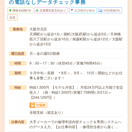
の電話なしデータチェック事務
職種未経験OK
交通費別途支給あり
土日祝日が休み
WEB登録OK
派遣
大阪市北区
勤務地
天満駅から徒歩1分／扇町(大阪府)駅から徒歩3分／天神橋
筋六丁目駅から徒歩10分／南森町駅から徒歩12分／大阪駅
から徒歩15分
月～金の週5日勤務
曜日頻度
9：00～17：30（休憩45分／実働7時間45分）
時間
９月中旬～長期 ＊8月～、9月～、10月～開始などのお仕
期間
事も多数ございます！
時給1,500円 【モデル月収】： 月収24万円以上可能で安定
時給
収入！ （例：時給1,500円×実働7.75時間×月21日＝
【244,125円】）
交通費
全額支給（規定あり）
大手メーカーでの修理申請内容チェック＆専用システムへ
仕事内容
のデータ入力。【お仕事内容】・修理担当者から届く…