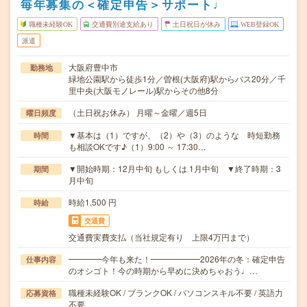
毎年募集の＜確定申告＞サポート♩
職種未経験OK
交通費別途支給あり
土日祝日が休み
WEB登録OK
派遣
大阪府豊中市
勤務地
緑地公園駅から徒歩1分／曽根(大阪府)駅からバス20分／千
里中央(大阪モノレール)駅からその他8分
（土日祝お休み） 月曜～金曜／週5日
曜日頻度
▼基本は（1）ですが、（2）や（3）のような 時短勤務
時間
も相談OKです♪（1）9:00 ～ 17:30…
▼開始時期：12月中旬 もしくは 1月中旬 ▼終了時期：3
期間
月中旬
時給1,500 円
時給
交通費
交通費実費支払（当社規定有り 上限4万円まで）
━━━━今年も来た！━━━━━━2026年の冬：確定申告
仕事内容
のオシゴト！今の時期から早めに決めちゃおう♩…
職種未経験OK / ブランクOK / パソコンスキル不要 / 英語力
応募資格
不要