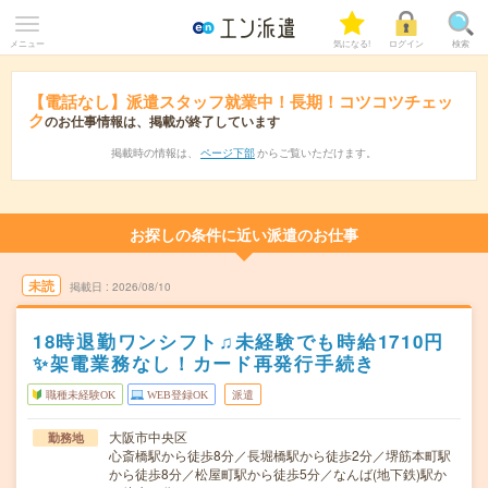
メニュー
気になる!
ログイン
検索
【電話なし】派遣スタッフ就業中！長期！コツコツチェッ
ク
のお仕事情報は、掲載が終了しています
掲載時の情報は、
ページ下部
からご覧いただけます。
お探しの条件に近い派遣のお仕事
未読
掲載日
2026/08/10
18時退勤ワンシフト♫未経験でも時給1710円
✨架電業務なし！カード再発行手続き
職種未経験OK
WEB登録OK
派遣
大阪市中央区
勤務地
心斎橋駅から徒歩8分／長堀橋駅から徒歩2分／堺筋本町駅
から徒歩8分／松屋町駅から徒歩5分／なんば(地下鉄)駅か