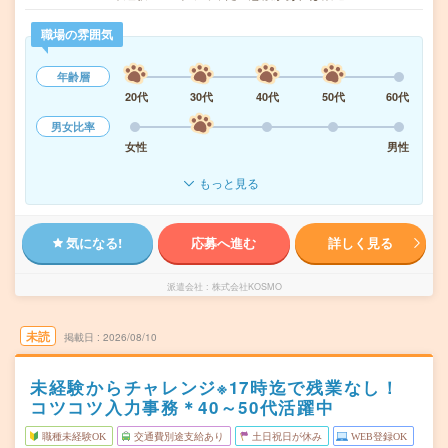
職場の雰囲気
年齢層
20代
30代
40代
50代
60代
男女比率
女性
男性
もっと見る
気になる!
応募へ進む
詳しく見る
派遣会社
株式会社KOSMO
未読
掲載日
2026/08/10
未経験からチャレンジ※17時迄で残業なし！
コツコツ入力事務＊40～50代活躍中
職種未経験OK
交通費別途支給あり
土日祝日が休み
WEB登録OK