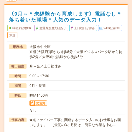
《9月～＊未経験から育成します》電話なし＊
落ち着いた職場＊人気のデータ入力！
職種未経験OK
交通費別途支給あり
土日祝日が休み
WEB登録OK
派遣
大阪市中央区
勤務地
京橋(大阪府)駅から徒歩8分／大阪ビジネスパーク駅から徒
歩2分／大阪城北詰駅から徒歩5分
月～金／土日祝休み
曜日頻度
9:00～17:30
時間
9月～長期
期間
時給1450円
時給
交通費
なし
✿光ファイバー工事に関連するデータ入力のお仕事をお願
仕事内容
いします。 （最初の3ヶ月間は、簡単な作業を中心…