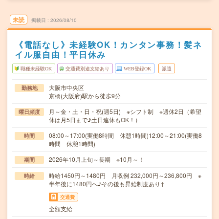
未読
掲載日
2026/08/10
《電話なし》未経験OK！カンタン事務！髪ネ
イル服自由！平日休み
職種未経験OK
交通費別途支給あり
WEB登録OK
派遣
大阪市中央区
勤務地
京橋(大阪府)駅から徒歩9分
月～金・土・日・祝(週5日) ※シフト制 ※週休2日（希望
曜日頻度
休は月5日まで♪土日連休もOK！）
08:00～17:00(実働8時間 休憩1時間)12:00～21:00(実働8
時間
時間 休憩1時間)
2026年10月上旬～長期 ※10月～！
期間
時給1450円～1480円 月収例 232,000円～236,800円 ※
時給
半年後に1480円へ♪その後も昇給制度あり↑
交通費
全額支給