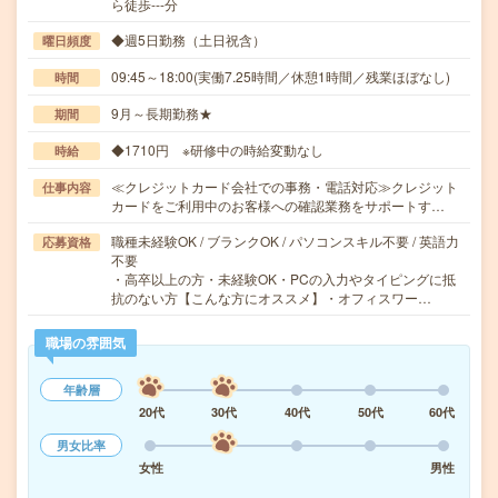
ら徒歩---分
◆週5日勤務（土日祝含）
曜日頻度
09:45～18:00(実働7.25時間／休憩1時間／残業ほぼなし)
時間
9月～長期勤務★
期間
◆1710円 ※研修中の時給変動なし
時給
≪クレジットカード会社での事務・電話対応≫クレジット
仕事内容
カードをご利用中のお客様への確認業務をサポートす…
職種未経験OK / ブランクOK / パソコンスキル不要 / 英語力
応募資格
不要
・高卒以上の方・未経験OK・PCの入力やタイピングに抵
抗のない方【こんな方にオススメ】・オフィスワー…
職場の雰囲気
年齢層
20代
30代
40代
50代
60代
男女比率
女性
男性