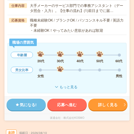
大手メーカーのサービス部門での事務アシスタント（デー
仕事内容
タ照合・入力）。【仕事の流れ】(1)前日までに届…
職種未経験OK / ブランクOK / パソコンスキル不要 / 英語力
応募資格
不要
・未経験OK！やってみたい意欲があれば歓迎
職場の雰囲気
年齢層
20代
30代
40代
50代
60代
男女比率
女性
男性
もっと見る
気になる!
応募へ進む
詳しく見る
派遣会社
株式会社KOSMO
未読
掲載日
2026/08/10