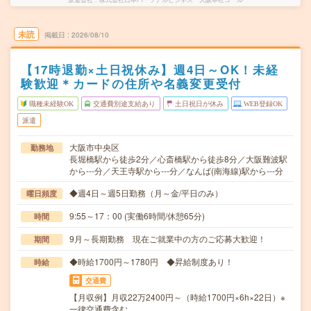
未読
掲載日
2026/08/10
【17時退勤×土日祝休み】週4日～OK！未経
験歓迎＊カードの住所や名義変更受付
職種未経験OK
交通費別途支給あり
土日祝日が休み
WEB登録OK
派遣
大阪市中央区
勤務地
長堀橋駅から徒歩2分／心斎橋駅から徒歩8分／大阪難波駅
から---分／天王寺駅から---分／なんば(南海線)駅から---分
◆週4日～週5日勤務（月～金/平日のみ）
曜日頻度
9:55～17：00 (実働6時間/休憩65分)
時間
9月～長期勤務 現在ご就業中の方のご応募大歓迎！
期間
◆時給1700円～1780円 ◆昇給制度あり！
時給
交通費
【月収例】月収22万2400円～（時給1700円×6h×22日）※
一律交通費含む