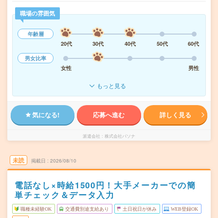
職場の雰囲気
年齢層
20代
30代
40代
50代
60代
男女比率
女性
男性
もっと見る
気になる!
応募へ進む
詳しく見る
派遣会社
株式会社パソナ
未読
掲載日
2026/08/10
電話なし×時給1500円！大手メーカーでの簡
単チェック＆データ入力
職種未経験OK
交通費別途支給あり
土日祝日が休み
WEB登録OK