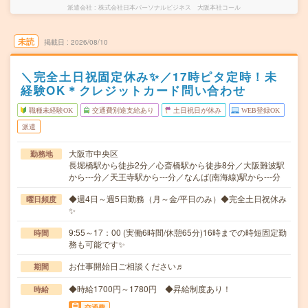
派遣会社
株式会社日本パーソナルビジネス 大阪本社コール
未読
掲載日
2026/08/10
＼完全土日祝固定休み✨／17時ピタ定時！未
経験OK＊クレジットカード問い合わせ
職種未経験OK
交通費別途支給あり
土日祝日が休み
WEB登録OK
派遣
大阪市中央区
勤務地
長堀橋駅から徒歩2分／心斎橋駅から徒歩8分／大阪難波駅
から---分／天王寺駅から---分／なんば(南海線)駅から---分
◆週4日～週5日勤務（月～金/平日のみ）◆完全土日祝休み
曜日頻度
✨
9:55～17：00 (実働6時間/休憩65分)16時までの時短固定勤
時間
務も可能です✨
お仕事開始日ご相談ください♬
期間
◆時給1700円～1780円 ◆昇給制度あり！
時給
交通費