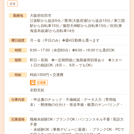
派遣
大阪府吹田市
勤務地
江坂駅から徒歩5分／豊津(大阪府)駅から徒歩15分／東三国
駅から自転車10分／服部天神駅から自転車13分／吹田(東
海道本線)駅から自転車14分
月～金（平日のみ）✤週4日勤務も選べます
曜日頻度
9:00～17:00（休憩60分）✤9:00～16:00でも選択OK
時間
即日～長期 ✤一定期間後に無期雇用切替あり ✤スター
期間
ト日の相談OK（8月～、9月～でもOK）
時給1350円＋交通費
時給
交通費
全額支給
・申込書のチェック・不備確認・データ入力（専用端
仕事内容
末）・郵便物の仕分け・発送準備・帳票のナンバリング・
…
職種未経験OK / ブランクOK / パソコンスキル不要 / 英語力
応募資格
不要
・未経験OK（事務デビューに最適）・ブランクOK・PCで