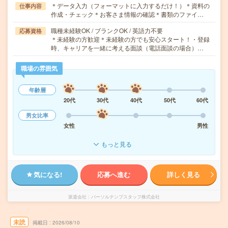
＊データ入力（フォーマットに入力するだけ！）＊資料の
仕事内容
作成・チェック＊お客さま情報の確認＊書類のファイ…
職種未経験OK / ブランクOK / 英語力不要
応募資格
＊未経験の方歓迎＊未経験の方でも安心スタート！・登録
時、キャリアを一緒に考える面談（電話面談の場合）…
職場の雰囲気
年齢層
20代
30代
40代
50代
60代
男女比率
女性
男性
もっと見る
気になる!
応募へ進む
詳しく見る
派遣会社
パーソルテンプスタッフ株式会社
未読
掲載日
2026/08/10