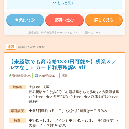
もっと見る
気になる!
応募へ進む
詳しく見る
派遣会社
株式会社日本パーソナルビジネス 大阪本社コール
未読
掲載日
2026/08/10
【未経験でも高時給1830円可能✨】残業＆ノ
ルマなし♬カード利用確認staff
職種未経験OK
WEB登録OK
派遣
大阪市中央区
勤務地
長堀橋駅から徒歩2分／心斎橋駅から徒歩8分／大阪難波駅
から徒歩---分／天王寺駅から徒歩---分／堺筋本町駅から徒
歩8分
◆週5日勤務（月～日）※入社後2週間は土日祝休み
曜日頻度
◆9:45～18:15（メイン）◆11:45～20:15（月4回程度）※
時間
実働7.5h／休憩1h※残業…