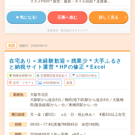
ススメPoint＊髪型・服装・ネイル自由＊直接雇…
気になる!
応募へ進む
詳しく見る
派遣会社
株式会社ネオキャリア
未読
掲載日
2026/08/10
在宅あり＜未経験歓迎＞残業少＊大手ふるさ
と納税サイト運営＊HPの修正＊Excel
職種未経験OK
交通費別途支給あり
土日祝日が休み
在宅・リモート
WEB登録OK
派遣
大阪市北区
勤務地
大阪駅から徒歩2分／梅田(地下鉄)駅から徒歩3分／大阪梅
田(阪急線)駅から---分／東梅田駅から---分
月～金（週5日） ※土・日・祝お休み！ #週3日以上在宅
曜日頻度
09:00～17:45(実働7時間45分 休憩1時間)
時間
2026年09月上旬～長期 ※9月～！
期間