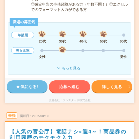
◎確定申告の事務経験がある方（年数不問！）◎エクセル
でのフォーマット入力ができる方
職場の雰囲気
年齢層
20代
30代
40代
50代
60代
男女比率
女性
男性
もっと見る
気になる!
応募へ進む
詳しく見る
派遣会社
ランスタッド株式会社
未読
掲載日
2026/08/10
【人気の官公庁】電話ナシ×週4～！商品券の
利用履歴のモクモク入力