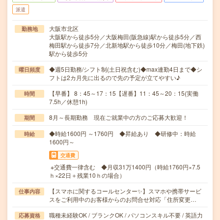
派遣
大阪市北区
勤務地
大阪駅から徒歩5分／大阪梅田(阪急線)駅から徒歩5分／西
梅田駅から徒歩7分／北新地駅から徒歩10分／梅田(地下鉄)
駅から徒歩5分
◆週5日勤務/シフト制(土日祝含む)◆max連勤4日まで◆シ
曜日頻度
フトは2カ月先に出るので先の予定が立てやすい♪
【早番】 8：45～17：15【遅番】11：45～20：15(実働
時間
7.5h／休憩1h)
8月～長期勤務 現在ご就業中の方のご応募大歓迎！
期間
◆時給1600円 ～1760円 ◆昇給あり ◆研修中：時給
時給
1600円～
交通費
※交通費一律含む ◆月収31万1400円（時給1760円×7.5
ｈ×22日＋残業10ｈの場合）
【スマホに関するコールセンター✨】スマホや携帯サービ
仕事内容
スをご利用中のお客様からのお問合せ対応「住所変更…
職種未経験OK / ブランクOK / パソコンスキル不要 / 英語力
応募資格