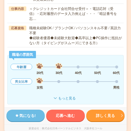
＜クレジットカード会社問合せ受付＞・電話応対（受
仕事内容
信）・応対履歴のデータ入力例えば・・・「暗証番号を
忘…
職種未経験OK / ブランクOK / パソコンスキル不要 / 英語力
応募資格
不要
◆経験者優遇◆未経験大歓迎◆高卒以上◆PC操作に抵抗が
ない方（タイピングがスムーズにできる方）
職場の雰囲気
年齢層
20代
30代
40代
50代
60代
男女比率
女性
男性
もっと見る
気になる!
応募へ進む
詳しく見る
派遣会社
株式会社日本パーソナルビジネス 大阪本社コール