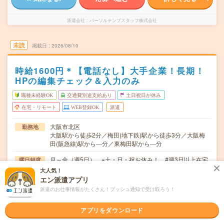
派遣会社
パーソルテンプスタッフ株式会社
未読
掲載日
2026/08/10
時給1600円＊【電話なし】大手企業！長期！
HPの編集チェック＆入力のみ
職種未経験OK
交通費別途支給あり
土日祝日が休み
在宅・リモート
WEB登録OK
派遣
大阪市北区
勤務地
大阪駅から徒歩2分／梅田(地下鉄)駅から徒歩3分／大阪梅
田(阪急線)駅から---分／東梅田駅から---分
月～金（週5日） ※土・日・祝お休み！ #週3日以上在宅
曜日頻度
大人気！
09:00～17:45(実働7時間45分 休憩1時間)
時間
エン派遣アプリ
派遣のお仕事情報がたくさん！プッシュ通知で受け取ろう！
2026年10月上旬～長期 ※10月～！
期間
時給1600円 月収例 248,000円+残業代
時給
アプリをダウンロード
交通費