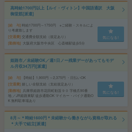
高時給1700円以上【ルイ・ヴィトン】中国語通訳 大阪
御堂筋[派遣]
給 与
時給1700円～1750円 ※ご経験・スキルによ
り考慮致します
交通費
交通費全額支給（規定あり）
気になる!
勤務地
大阪府大阪市中央区 心斎橋駅徒歩5分
姫路市／未経験OK／週1日ノー残業デーがあってもモデ
ル月収34万円[派遣]
給 与
【時給】1,900円 ～2,375円 ・日払いOK
交通費
嬉しい全額支給（支給規定あり）
勤務地
兵庫県姫路市花田町勅旨９０ 字橋爪90番
気になる!
地 ／JR姫路東駅 徒歩通勤OK マイカー・バイク通勤O
K 無料駐車場あり
8月～＊時給1600円＊未経験から働きながら資格が取れる
＊大手で組立[派遣]