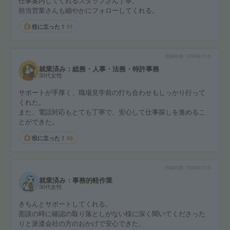
仕事案内してくれるスタッフさん丁寧。
担当営業さんも細やかにフォローしてくれる。
役に立った！
91
投稿時期
2024年11月
就業済み：総務・人事・法務・特許事務
30代女性
サポートが手厚く、職場見学前の打ち合わせもしっかり行って
くれた。
また、電話対応もとても丁寧で、安心して仕事探しを進めるこ
とができた。
役に立った！
65
投稿時期
2024年07月
就業済み：事務的軽作業
30代女性
きちんとサポートしてくれる。
面談の時に確認の取り落としがない様に深く聞いてくださった
りと派遣会社の方のおかげで安心できた。