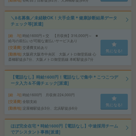
勤務地
＼8名募集／未経験OK！大手企業＊健康診断結果データ
チェック等[派遣]
給 与
時給1600円＋交 【月収例】316,000円～ ■
給与の前払いが可能な速払いサービスあり
交通費
交通費支給あり
気になる!
勤務地
大阪府大阪市中央区 大阪メトロ御堂筋線 心
斎橋駅徒歩7分、大阪メトロ御堂筋線 本町駅徒歩7分
【電話なし】時給1600円！電話なしで集中＊こつこつデ
ータ入力＆不備チェック[派遣]
給 与
時給1600円 月収例 224,000円
交通費
全額支給
気になる!
勤務地
淀屋橋駅徒歩3分、北浜駅徒歩6分
ほぼ完全在宅＊時給1600円【電話なし】中途採用チーム
でアシスタント事務[派遣]