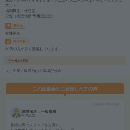
服装・髪色やネイルも自由＊デニムやスニーカーなどみなさんカジュ
アル＊
福利厚生：休憩室
分煙（喫煙場所/専用室設定）
男女比
女性多め
平均年齢
30代の方が多く活躍しています。
その他の特徴
大手企業 / 服装自由 / 職場が分煙
この派遣会社に登録した方の声
投稿時期
2024年09月
就業済み：一般事務
40代女性
登録の際のスタッフさん良い。