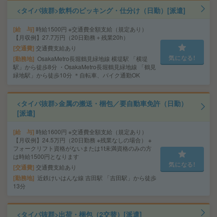
<タイパ抜群>飲料のピッキング・仕分け（日勤）[派遣]
給 与
時給1500円 ※交通費全額支給（規定あり）
【月収例】27.7万円（20日勤務＋残業20h）
交通費
交通費支給あり
気になる!
勤務地
OsakaMetro長堀鶴見緑地線 横堤駅 「横堤
駅」から徒歩8分 ・OsakaMetro長堀鶴見緑地線 「鶴見
緑地駅」から徒歩10分 ＊自転車、バイク通勤OK
<タイパ抜群>金属の搬送・梱包／要自動車免許（日勤）
[派遣]
給 与
時給1600円 ※交通費全額支給（規定あり）
【月収例】24.5万円（20日勤務 ※残業なしの場合） ※
フォークリフト資格がないまたは1t未満資格のみの方
は時給1500円となります
気になる!
交通費
交通費支給あり
勤務地
近鉄けいはんな線 吉田駅 「吉田駅」から徒歩
13分
<タイパ抜群>出荷・梱包（2交替）[派遣]