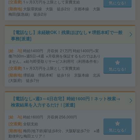
交通費
1ヶ月3万円を上限として実費支給
気になる!
勤務地
大阪環状線 大阪 徒歩2分 京都本線 大阪
梅田(阪急線) 徒歩2分
【電話なし】未経験OK！残業ほぼなし▼堺筋本町で一般
事務[派遣]
給 与
時給1400円 月収例 21万円 時給1400円×実
働7h30m×週5日×4週 ※月収例を保証するものではあり
ません。※給与即受取りサービス利用可（利用条件有）
交通費
1ヶ月3万円を上限として実費支給
気になる!
勤務地
堺筋線 堺筋本町 徒歩1分 京阪本線 北浜
(大阪府) 徒歩7分
【電話なし×週3～4日在宅】時給1600円！ネット検索→
検索結果を入力するだけ！[派遣]
給 与
時給1600円 月収例 256,000円
交通費
全額支給
気になる!
勤務地
梅田(地下鉄)駅徒歩8分、大阪駅徒歩7分 ※通
勤便利な梅田エリア！