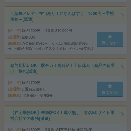
＼急募／レア・在宅あり！＠なんばすぐ！1500円～学校
事務～[派遣]
給 与
時給1500円 月収例 240,000円
交通費
全額支給
気になる!
勤務地
心斎橋駅徒歩5分、なんば(南海線)駅徒歩5
分 ※最寄り駅から歩いてスグ！通勤しやすい好立地！
給与即払いOK！駅チカ！高時給！土日休み！商品の荷受
け、梱包[派遣]
給 与
時給1700円
交通費
交通費支給有り
気になる!
勤務地
淀屋橋駅～徒歩3分
【在宅勤務OK】未経験OK！電話無し！有名ECサイト運
営会社での事務[派遣]
給 与
時給1600円 月収例 24万円 時給1600円×実