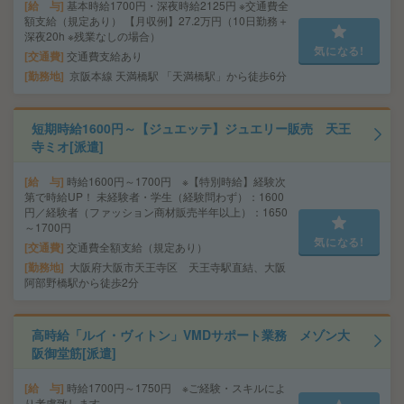
給 与
基本時給1700円・深夜時給2125円 ※交通費全
額支給（規定あり） 【月収例】27.2万円（10日勤務＋
深夜20h ※残業なしの場合）
気になる!
交通費
交通費支給あり
勤務地
京阪本線 天満橋駅 「天満橋駅」から徒歩6分
短期時給1600円～【ジュエッテ】ジュエリー販売 天王
寺ミオ[派遣]
給 与
時給1600円～1700円 ※【特別時給】経験次
第で時給UP！ 未経験者・学生（経験問わず）：1600
円／経験者（ファッション商材販売半年以上）：1650
～1700円
気になる!
交通費
交通費全額支給（規定あり）
勤務地
大阪府大阪市天王寺区 天王寺駅直結、大阪
阿部野橋駅から徒歩2分
高時給「ルイ・ヴィトン」VMDサポート業務 メゾン大
阪御堂筋[派遣]
給 与
時給1700円～1750円 ※ご経験・スキルによ
り考慮致します