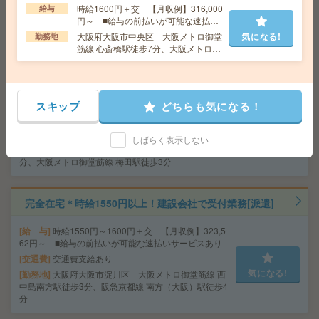
気になる!
時給1600円＋交 【月収例】316,000
給与
勤務地
大阪府大阪市中央区 大阪メトロ堺筋線 堺筋
円～ ■給与の前払いが可能な速払い
本町駅徒歩5分、大阪メトロ御堂筋線 本町駅徒歩5分
サービスあり
大阪府大阪市中央区 大阪メトロ御堂
気になる!
勤務地
筋線 心斎橋駅徒歩7分、大阪メトロ御
堂筋線 本町駅徒歩7分
完全在宅可＊未経験OK！時給1500円！人材サービス企業
で対応履歴入力など事務[派遣]
スキップ
どちらも気になる！
給 与
時給1500円＋交 【月収例】240,000円～ ■
給与の前払いが可能な速払いサービスあり
交通費
交通費支給あり
しばらく表示しない
気になる!
勤務地
大阪府大阪市北区 大阪環状線 大阪駅徒歩7
分、大阪メトロ御堂筋線 梅田駅徒歩3分
完全在宅＊時給1550円以上！建設会社で受付業務[派遣]
給 与
時給1550円～1600円＋交 【月収例】323,5
62円～ ■給与の前払いが可能な速払いサービスあり
交通費
交通費支給あり
気になる!
勤務地
大阪府大阪市淀川区 大阪メトロ御堂筋線 西
中島南方駅徒歩3分、阪急京都線 南方（大阪）駅徒歩4
分