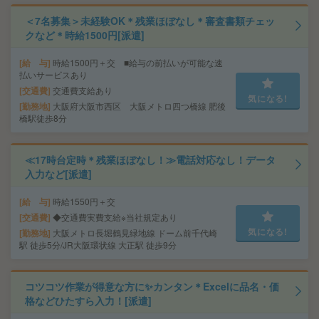
＜7名募集＞未経験OK＊残業ほぼなし＊審査書類チェッ
クなど＊時給1500円[派遣]
給 与
時給1500円＋交 ■給与の前払いが可能な速
払いサービスあり
交通費
交通費支給あり
気になる!
勤務地
大阪府大阪市西区 大阪メトロ四つ橋線 肥後
橋駅徒歩8分
≪17時台定時＊残業ほぼなし！≫電話対応なし！データ
入力など[派遣]
給 与
時給1550円＋交
交通費
◆交通費実費支給※当社規定あり
気になる!
勤務地
大阪メトロ長堀鶴見緑地線 ドーム前千代崎
駅 徒歩5分/JR大阪環状線 大正駅 徒歩9分
コツコツ作業が得意な方に✨カンタン＊Excelに品名・価
格などひたすら入力！[派遣]