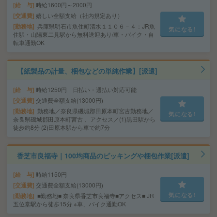
給 与
時給1600円～2000円
交通費
嬉しい全額支給（社内規定あり）
勤務地
兵庫県明石市魚住町清水１１０６－４：JR魚
気になる!
住駅・山陽東二見駅から無料送迎あり/車・バイク・自
転車通勤OK
【紙製品の計量、梱包などの単純作業】[派遣]
給 与
時給1250円 日払い・週払い対応可能
交通費
交通費全額支給(13000円)
勤務地
勤務地／奈良県磯城郡田原本町宮古勤務地／
気になる!
奈良県磯城郡田原本町宮古 、アクセス／(1)黒田駅から
徒歩約8分 (2)田原本駅から車で約7分
香芝市良福寺｜100均商品のピッキングや梱包作業[派遣]
給 与
時給1150円
交通費
交通費全額支給(13000円)
気になる!
勤務地
■勤務地■ 奈良県香芝市良福寺■アクセス■ JR
五位堂駅から徒歩15分 ※車、バイク通勤OK