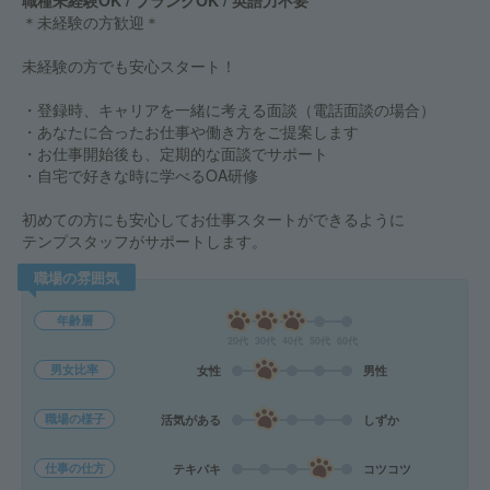
職種未経験OK / ブランクOK / 英語力不要
＊未経験の方歓迎＊
未経験の方でも安心スタート！
・登録時、キャリアを一緒に考える面談（電話面談の場合）
・あなたに合ったお仕事や働き方をご提案します
・お仕事開始後も、定期的な面談でサポート
・自宅で好きな時に学べるOA研修
初めての方にも安心してお仕事スタートができるように
テンプスタッフがサポートします。
職場の雰囲気
年齢層
20代
30代
40代
50代
60代
男女比率
女性
男性
職場の様子
活気がある
しずか
仕事の仕方
テキパキ
コツコツ