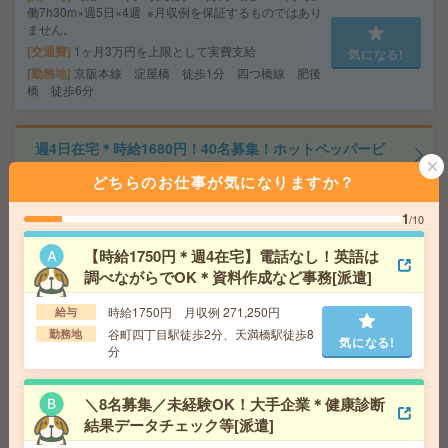
働7h30m×週5日×4週 ※月収例を保証するものではあり
ません。
交通費
1ヶ月3万円を上限として実費支給
気になる!
勤務地
京阪本線 淀屋橋 徒歩1分 四つ橋線 肥後
橋 徒歩6分
週4日在宅＊時給1680円！40名募集！ホットペッパービ
ューティーの校正・制作[派遣]
どちらのお仕事が気になりますか？
給 与
時給1680円 月収例 26万円 時給1680円×実
1
/10
働8h×週5日×4週 ※月収例を保証するものではありませ
ん。※給与即受取りサービス利用可（利用条件有）
【時給1750円＊週4在宅】電話なし！英語は
気になる!
交通費
1ヶ月3万円を上限として実費支給
調べながらでOK＊資料作成など事務[派遣]
勤務地
御堂筋線 梅田(地下鉄) 徒歩3分
時給1750円 月収例 271,250円
給与
谷町四丁目駅徒歩2分、天満橋駅徒歩8
勤務地
時給1500円＊10-16時まで！非営利団体！未経験者歓迎＊
気になる!
分
データ入力など[派遣]
＼8名募集／未経験OK！大手企業＊健康診断
給 与
時給1500円＋交 【月収例】150,000円～ ■
給与の前払いが可能な速払いサービスあり
結果データチェック等[派遣]
交通費
交通費支給あり