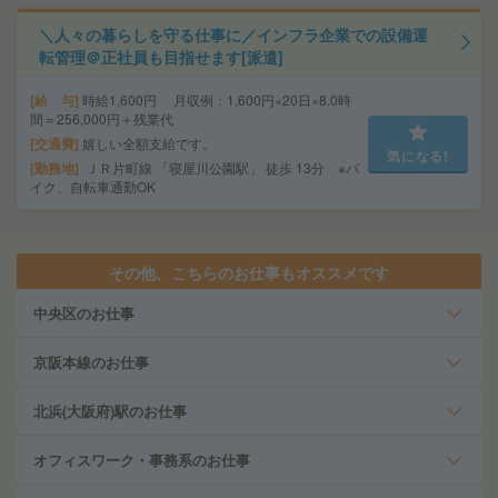
＼人々の暮らしを守る仕事に／インフラ企業での設備運
転管理＠正社員も目指せます[派遣]
給 与
時給1,600円 月収例：1,600円×20日×8.0時
間＝256,000円＋残業代
交通費
嬉しい全額支給です。
気になる!
勤務地
ＪＲ片町線 「寝屋川公園駅」 徒歩 13分 ※バ
イク、自転車通勤OK
その他、こちらのお仕事もオススメです
中央区のお仕事
京阪本線のお仕事
北浜(大阪府)駅のお仕事
オフィスワーク・事務系のお仕事