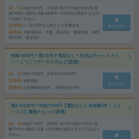
給 与
時給1600円 月収例 26万円 時給1600円×実
働7h50m×週5日×4週+残業5h ※月収例を保証するもの
ではありません。
交通費
1ヶ月3万円を上限として実費支給
気になる!
勤務地
大阪環状線 大阪 徒歩5分 御堂筋線 梅田
(地下鉄) 徒歩5分
時給1600円＊週3在宅▼電話なし＊社内はチャットメイ
ン！こつこつデータ入力など[派遣]
給 与
時給1600円 月収例 240,000円
交通費
全額支給
気になる!
勤務地
心斎橋駅徒歩3分、本町駅徒歩9分
週2-4日在宅＊時給1700円【電話なし】未経験OK！【コ
ツコツ】書類チェック[派遣]
給 与
時給1700円 月収例 26万円 時給1700円×実
働7h45m×週5日×4週 ※月収例を保証するものではあり
ません。