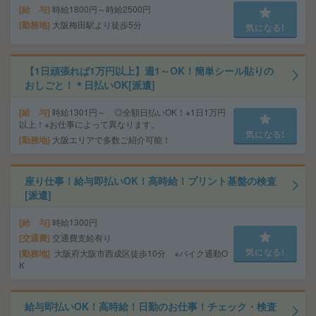
給 与
時給1800円～時給2500円
勤務地
大阪梅田駅より徒歩5分
気になる!
【1日頑張れば1万円以上】週1～OK！簡単シール貼りの
おしごと！＊日払いOK[派遣]
給 与
時給1301円～ ◎全額日払いOK！※1日1万円
以上！※お仕事によって異なります。
気になる!
勤務地
大阪エリアで多数ご紹介可能！
座り仕事！給与即払いOK！高時給！プリント基盤の検査
[派遣]
給 与
時給1300円
交通費
交通費支給有り
気になる!
勤務地
大阪府大阪市西成区徒歩10分 ※バイク通勤O
K
給与即払いOK！高時給！日勤のお仕事！チェック・検査