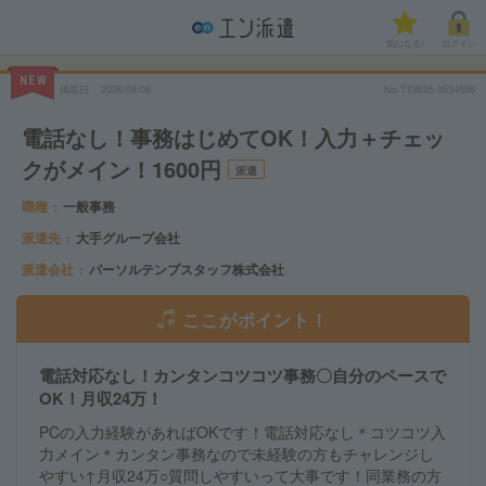
気になる!
ログイン
NEW
掲載日
2026/08/06
No.TSW26-0534586
電話なし！事務はじめてOK！入力＋チェッ
クがメイン！1600円
派遣
職種
一般事務
派遣先
大手グループ会社
派遣会社
パーソルテンプスタッフ株式会社
ここがポイント！
電話対応なし！カンタンコツコツ事務〇自分のペースで
OK！月収24万！
PCの入力経験があればOKです！電話対応なし＊コツコツ入
力メイン＊カンタン事務なので未経験の方もチャレンジし
やすい↑月収24万○質問しやすいって大事です！同業務の方