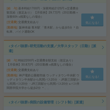
給 与
基本時給1700円・深夜時給2125円 ※交通費全
額支給（規定あり） 【月収例】29.7万円（20日勤務＋
深夜60h ※残業なしの場合）
交通費
交通費支給あり
気になる!
勤務地
阪神本線 青木駅 「青木駅」から徒歩5分 ＊自
転車、バイク通勤OK
<タイパ抜群>研究活動の支援／大学スタッフ（日勤）[派
遣]
給 与
時給2200円 ※交通費全額支給（規定あり）
【月収例】30.8万円（20日勤務 ※残業なしの場合）
交通費
交通費支給あり
勤務地
神戸電鉄公園都市線 ウッディタウン中央駅 ウ
気になる!
ッディタウン中央駅から民間バス20分 ・JR新三田駅か
ら民間バス20分 ・JR三田駅から民間バス20分 ※バス停
関西学院大学から徒歩2分 ＊、、
<タイパ抜群>病院の設備管理（シフト制）[派遣]