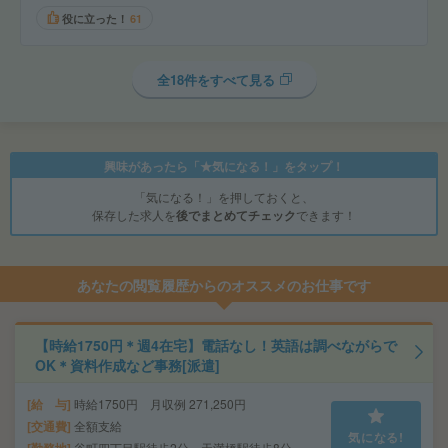
役に立った！
61
全18件をすべて見る
興味があったら「★気になる！」をタップ！
「気になる！」を押しておくと、
保存した求人を
後でまとめてチェック
できます！
あなたの閲覧履歴からのオススメのお仕事です
【時給1750円＊週4在宅】電話なし！英語は調べながらで
OK＊資料作成など事務[派遣]
給 与
時給1750円 月収例 271,250円
交通費
全額支給
気になる!
谷町四丁目駅徒歩2分、天満橋駅徒歩8分