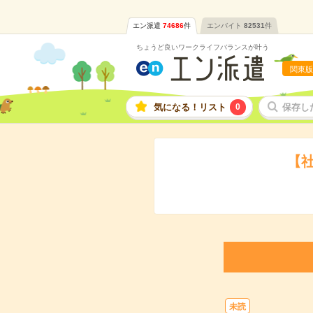
エン派遣
74686
件
エンバイト
82531
件
ちょうど良いワークライフバランスが叶う
関東版
気になる！リスト
0
保存し
【
未読