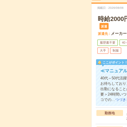
掲載日
2026/08/06
時給200
派遣
メーカー
派遣先
履歴書不要
40
大手
制服
ここがポイント
≪マニュア
40代～50代
お待ちしており
出勤になること
要＞24時間い
コでの…
つづき
勤務地