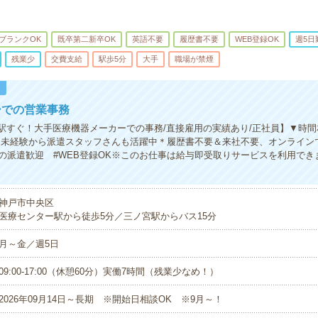
ブランクOK
既卒第二新卒OK
英語不要
履歴書不要
WEB登録OK
週5日
残業少
交費支給
駅歩5分
大手
職場が禁煙
！
ーでの営業事務
始/駅すぐ！大手医療機器メーカーでの事務/直接雇用の実績あり/正社員】▼時間
！未経験から派遣スタッフさんも活躍中＊履歴書不要＆来社不要、オンラインで
ての派遣歓迎 #WEB登録OK※このお仕事は給与即受取りサービスを利用でき
神戸市中央区
医療センター駅から徒歩5分／三ノ宮駅からバス15分
月～金／週5日
09:00-17:00（休憩60分）実働7時間（残業少なめ！）
2026年09月14日～長期 ※開始日相談OK ※9月～！