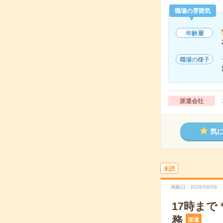
職場の雰囲気
年齢層
職場の様子
派遣会社
気
未読
掲載日
2026/08/06
17時ま
務
派遣