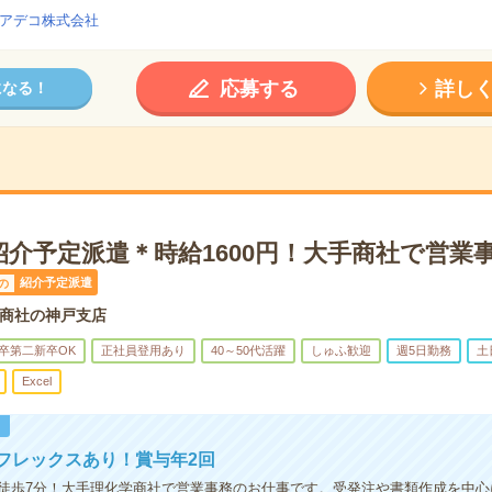
アデコ株式会社
応募する
詳し
になる！
紹介予定派遣＊時給1600円！大手商社で営業
紹介予定派遣
の
商社の神戸支店
卒第二新卒OK
正社員登用あり
40～50代活躍
しゅふ歓迎
週5日勤務
土
Excel
！
フレックスあり！賞与年2回
徒歩7分！大手理化学商社で営業事務のお仕事です。受発注や書類作成を中心