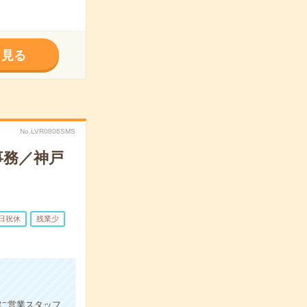
く見る
No.LVR0806SMS
事務／神戸
日祝休
残業少
に営業スタッフ