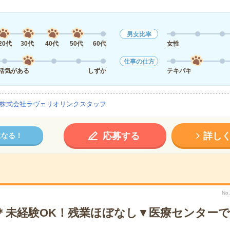
男女比率
20代
30代
40代
50代
60代
女性
仕事の仕方
活気がある
しずか
テキパキ
株式会社ラヴェリオリンクスタッフ
応募する
詳し
になる！
No
で＊未経験OK！残業ほぼなし▼医療センター