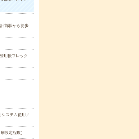
。
時計前駅から徒歩
員登用後フレック
用システム使用／
印刷設定程度）