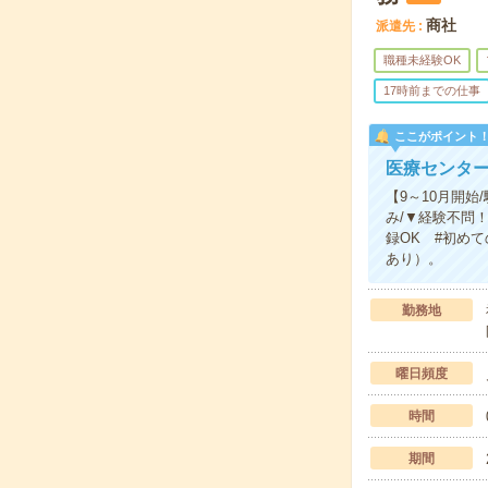
商社
派遣先
職種未経験OK
17時前までの仕事
ここがポイント
医療センタ
【9～10月開
み/▼経験不問
録OK #初め
あり）。
勤務地
曜日頻度
時間
期間