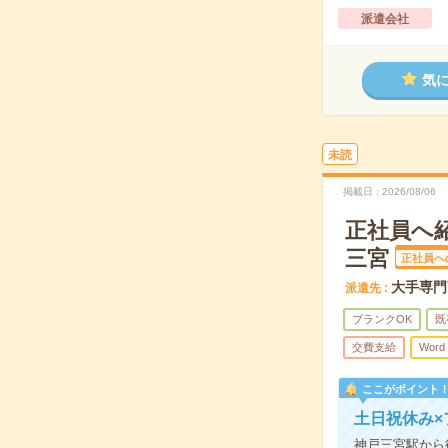
派遣会社
気
未読
掲載日
2026/08/06
正社員へ
三宮
正社員へ
大手専門
派遣先
ブランクOK
既
交費支給
Word
ここがポイント
土日祝休み×
神戸三宮駅から