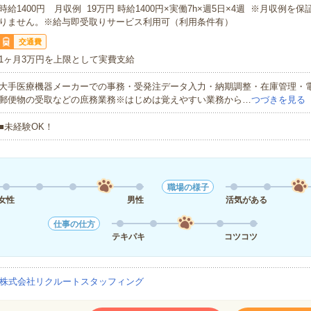
時給1400円 月収例 19万円 時給1400円×実働7h×週5日×4週 ※月収例を
りません。※給与即受取りサービス利用可（利用条件有）
交通費
1ヶ月3万円を上限として実費支給
大手医療機器メーカーでの事務・受発注データ入力・納期調整・在庫管理・
郵便物の受取などの庶務業務※はじめは覚えやすい業務から…
つづきを見る
■未経験OK！
職場の様子
女性
男性
活気がある
仕事の仕方
テキパキ
コツコツ
株式会社リクルートスタッフィング