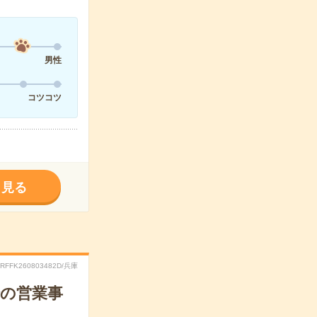
男性
コツコツ
く見る
.RFFK260803482D/兵庫
での営業事