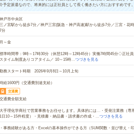
介予定派遣なので、将来的には正社員として長く働きたい方におすすめです
神戸市中央区
三ノ宮駅から徒歩7分／神戸三宮(阪急・神戸高速)駅から徒歩7分／三宮・花
7分
月～金
標準時間帯：9時～17時30分（休憩12時～12時45分）実働7時間45分◇正社
スタイム制度ありコアタイム／ 10～15時…
つづきを見る
勤務スタート時期 2026年9月8日～10月上旬
時給1600円（交通費別途支給）
交通費
交通費全額支給
大手理化学商社で営業事務をお任せします。具体的には…・受発注業務（専
1日10～15件程度）・見積書・納品書・請求書の作成・…
つづきを見る
・事務経験がある方・Excelの基本操作ができる方（SUM関数・並び替え・