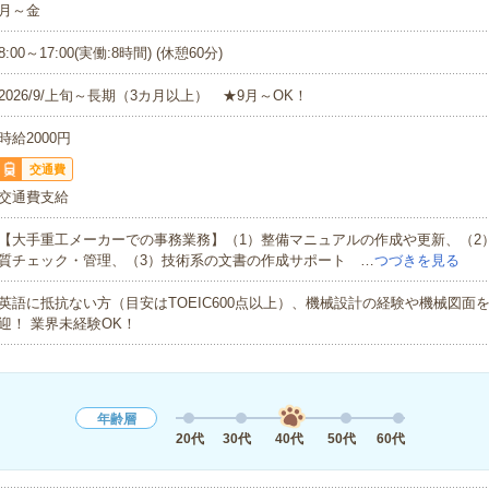
月～金
8:00～17:00(実働:8時間) (休憩60分)
2026/9/上旬～長期（3カ月以上） ★9月～OK！
時給2000円
交通費
交通費支給
【大手重工メーカーでの事務業務】（1）整備マニュアルの作成や更新、（2
質チェック・管理、（3）技術系の文書の作成サポート …
つづきを見る
英語に抵抗ない方（目安はTOEIC600点以上）、機械設計の経験や機械図面
迎！ 業界未経験OK！
年齢層
20代
30代
40代
50代
60代