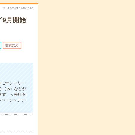
No.ADCWA01491098
／9月開始
交費支給
非ごエントリー
や（木）などが
ます。＜来社不
ンペーン＞アデ