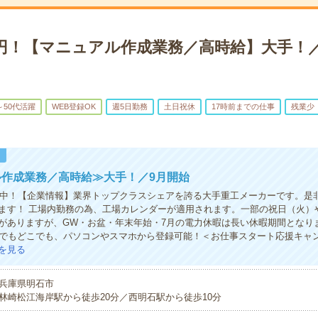
0円！【マニュアル作成業務／高時給】大手！
～50代活躍
WEB登録OK
週5日勤務
土日祝休
17時前までの仕事
残業少
！
ル作成業務／高時給≫大手！／9月開始
活躍中！【企業情報】業界トップクラスシェアを誇る大手重工メーカーです。是
ます！ 工場内勤務の為、工場カレンダーが適用されます。一部の祝日（火）
がありますが、GW・お盆・年末年始・7月の電力休暇は長い休暇期間となり
つでもどこでも、パソコンやスマホから登録可能！＜お仕事スタート応援キャ
を見る
兵庫県明石市
林崎松江海岸駅から徒歩20分／西明石駅から徒歩10分