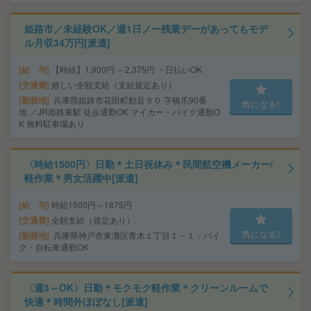
姫路市／未経験OK／週1日ノー残業デーがあってもモデ
ル月収34万円[派遣]
給 与
【時給】1,900円 ～2,375円 ・日払いOK
交通費
嬉しい全額支給（支給規定あり）
勤務地
兵庫県姫路市花田町勅旨９０ 字橋爪90番
気になる!
地 ／JR姫路東駅 徒歩通勤OK マイカー・バイク通勤O
K 無料駐車場あり
〈時給1500円〉日勤＊土日祝休み＊民間航空機メーカー/
軽作業＊男女活躍中[派遣]
給 与
時給1500円～1875円
交通費
全額支給（規定あり）
気になる!
勤務地
兵庫県神戸市東灘区青木１丁目１－１：バイ
ク・自転車通勤OK
〈週3～OK〉日勤＊モクモク軽作業＊クリーンルームで
快適＊時間外ほぼなし[派遣]