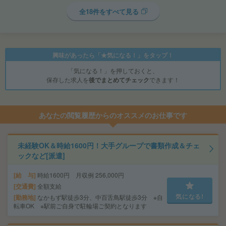
全18件をすべて見る
興味があったら「★気になる！」をタップ！
「気になる！」を押しておくと、
保存した求人を
後でまとめてチェック
できます！
あなたの閲覧履歴からのオススメのお仕事です
未経験OK＆時給1600円！大手グループで書類作成＆チェ
ックなど[派遣]
給 与
時給1600円 月収例 256,000円
交通費
全額支給
気になる!
勤務地
なかもず駅徒歩3分、中百舌鳥駅徒歩3分 ※自
転車OK ※駅前ご自身で駐輪場ご契約となります