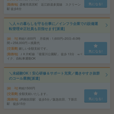
気になる!
勤務地
彦根市高宮町 近江鉄道多賀線 スクリーン
駅 徒歩6分
＼人々の暮らしを守る仕事に／インフラ企業での設備運
転管理＠正社員も目指せます[派遣]
給 与
時給1,600円 月収例：1,600円×20日×8.0時
間＝256,000円＋残業代
交通費
嬉しい全額支給です。
気になる!
勤務地
ＪＲ片町線 「寝屋川公園駅」 徒歩 13分 ※バ
イク、自転車通勤OK
＼未経験OK！安心研修＆サポート充実／働きやすさ抜群
のコール業務[派遣]
給 与
時給1500円
交通費
全額支給いたします。
気になる!
勤務地
JR南吹田駅 徒歩5分／阪急吹田、下新庄
駅 徒歩15分