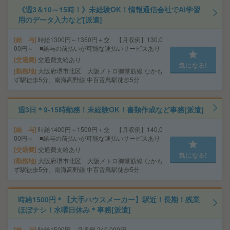
《週3＆10～15時！》未経験OK！情報通信会社でAI学習
用のデータ入力など[派遣]
給 与
時給1300円～1350円＋交 【月収例】130,0
00円～ ■給与の前払いが可能な速払いサービスあり
交通費
交通費支給あり
気になる!
勤務地
大阪府堺市北区 大阪メトロ御堂筋線 なかも
ず駅徒歩5分、南海高野線 中百舌鳥駅徒歩5分
週3日＊9-15時勤務！未経験OK！書類作成など事務[派遣]
給 与
時給1400円～1500円＋交 【月収例】140,0
00円～ ■給与の前払いが可能な速払いサービスあり
交通費
交通費支給あり
気になる!
勤務地
大阪府堺市北区 大阪メトロ御堂筋線 なかも
ず駅徒歩5分、南海高野線 中百舌鳥駅徒歩5分
時給1500円＊【大手ハウスメーカー】駅近！長期！残業
ほぼナシ！水曜日休み＊事務[派遣]
給 与
時給1500円 月収例 240,000円