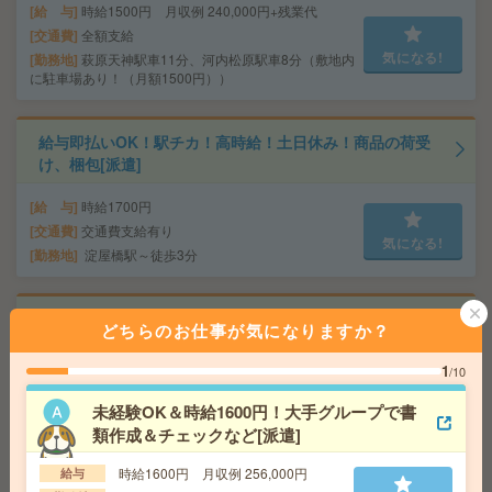
給 与
時給1500円 月収例 240,000円+残業代
交通費
全額支給
気になる!
勤務地
萩原天神駅車11分、河内松原駅車8分（敷地内
に駐車場あり！（月額1500円））
給与即払いOK！駅チカ！高時給！土日休み！商品の荷受
け、梱包[派遣]
給 与
時給1700円
交通費
交通費支給有り
気になる!
勤務地
淀屋橋駅～徒歩3分
週2-4日在宅＊時給1700円【電話なし】未経験OK！【コ
どちらのお仕事が気になりますか？
ツコツ】書類チェック[派遣]
1
/10
給 与
時給1700円 月収例 26万円 時給1700円×実
働7h45m×週5日×4週 ※月収例を保証するものではあり
未経験OK＆時給1600円！大手グループで書
ません。
類作成＆チェックなど[派遣]
交通費
1ヶ月3万円を上限として実費支給
気になる!
勤務地
大阪環状線 大阪 徒歩2分 京都本線 大阪
時給1600円 月収例 256,000円
給与
梅田(阪急線) 徒歩2分