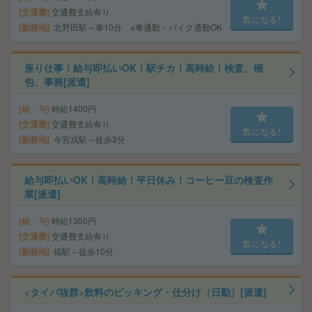
交通費
交通費支給有り
気になる!
勤務地
北野田駅～車10分 ※車通勤・バイク通勤OK
座り仕事！給与即払いOK！駅チカ！高時給！検査、梱
包、事務[派遣]
給 与
時給1400円
交通費
交通費支給有り
気になる!
勤務地
今宮戎駅～徒歩3分
給与即払いOK！高時給！平日休み！コーヒー豆の検査作
業[派遣]
給 与
時給1350円
交通費
交通費支給有り
気になる!
勤務地
福駅～徒歩10分
<タイパ抜群>飲料のピッキング・仕分け（日勤）[派遣]