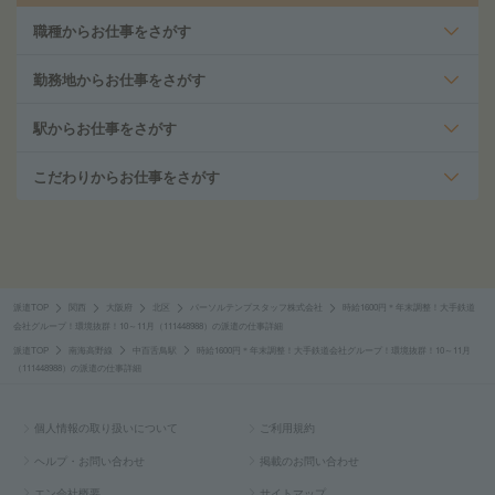
職種からお仕事をさがす
勤務地からお仕事をさがす
駅からお仕事をさがす
こだわりからお仕事をさがす
派遣TOP
関西
大阪府
北区
パーソルテンプスタッフ株式会社
時給1600円＊年末調整！大手鉄道
会社グループ！環境抜群！10～11月（111448988）の派遣の仕事詳細
派遣TOP
南海高野線
中百舌鳥駅
時給1600円＊年末調整！大手鉄道会社グループ！環境抜群！10～11月
（111448988）の派遣の仕事詳細
個人情報の取り扱いについて
ご利用規約
ヘルプ・お問い合わせ
掲載のお問い合わせ
エン会社概要
サイトマップ