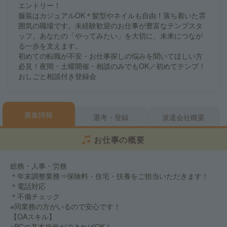
エントリー！
服装はカジュアルOK＊髪型やネイルも自由！落ち着いた雰
囲気の職場です。未経験歓迎のお仕事が豊富なテンプスタ
ッフ。あなたの「やってみたい」を大切に、未来につなが
る一歩を支えます。
初めての転職が不安・お仕事探しの悩みを聞いてほしい方
必見！夜間・土曜開催・相談のみでもOK／初めてテンプ！
おしごと相談付き登録会
募集情報
選考・登録
派遣会社概要
お仕事の概要
総務・人事・労務
＊年末調整業務⇒保険料・住宅・扶養をご担当いただきます！
＊電話対応
＊不備チェック
※同業務の方がいるので安心です！
【OAスキル】
※PCの基本操作ができればOK！