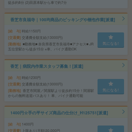
徒歩約8分 (2)田原本駅から車で約7分
香芝市良福寺｜100均商品のピッキングや梱包作業[派遣]
給 与
時給1150円
交通費
交通費全額支給(13000円)
気になる!
勤務地
■勤務地■ 奈良県香芝市良福寺■アクセス■ JR
五位堂駅から徒歩15分 ※車、バイク通勤OK
香芝｜病院内作業スタッフ募集！[派遣]
給 与
時給1230円
交通費
交通費全額支給(13000円)
気になる!
勤務地
香芝市関屋／関屋駅より徒歩約15分！関屋駅
からの無料送迎バスあり！ 車、バイク通勤可能
1400円☆手の平サイズ商品の仕分け_H125751[派遣]
給 与
1400円
交通費
上限あり(月額)30,000円