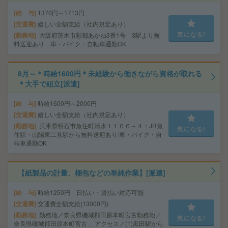
給 与
1370円～1713円
交通費
嬉しい全額支給（社内規定あり）
気になる!
勤務地
大阪府茨木市彩都あかね3番1号 3駅より無
料送迎あり 車・バイク・自転車通勤OK
8月～＊時給1600円＊未経験から働きながら資格が取れる
＊大手で組立[派遣]
給 与
時給1600円～2000円
交通費
嬉しい全額支給（社内規定あり）
勤務地
兵庫県明石市魚住町清水１１０６－４：JR魚
気になる!
住駅・山陽東二見駅から無料送迎あり/車・バイク・自
転車通勤OK
【紙製品の計量、梱包などの単純作業】[派遣]
給 与
時給1250円 日払い・週払い対応可能
交通費
交通費全額支給(13000円)
勤務地
勤務地／奈良県磯城郡田原本町宮古勤務地／
気になる!
奈良県磯城郡田原本町宮古 、アクセス／(1)黒田駅から