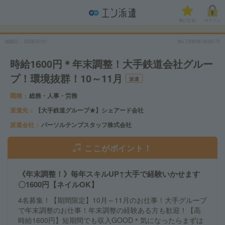
気になる!
ログイン
掲載日
2026/07/21
No.TSW26-0533173
時給1600円＊年末調整！大手鉄道会社グルー
プ！環境抜群！10～11月
派遣
職種
総務・人事・労務
派遣先
【大手鉄道グループ★】シェアード会社
派遣会社
パーソルテンプスタッフ株式会社
ここがポイント！
《年末調整！》毎年スキルUP↑大手で経験いかせます
〇1600円【ネイルOK】
4名募集！【期間限定】10月～11月のお仕事！大手グループ
で年末調整のお仕事！年末調整の経験ある方も歓迎！【高
時給1600円】短期間でも収入GOOD＊気になったらまずは