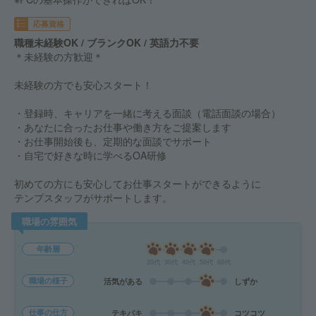
応募資格
職種未経験OK / ブランクOK / 英語力不要
＊未経験の方歓迎＊
未経験の方でも安心スタート！
・登録時、キャリアを一緒に考える面談（電話面談の場合）
・あなたに合ったお仕事や働き方をご提案します
・お仕事開始後も、定期的な面談でサポート
・自宅で好きな時に学べるOA研修
初めての方にも安心してお仕事スタートができるように
テンプスタッフがサポートします。
職場の雰囲気
年齢層
20代
30代
40代
50代
60代
職場の様子
活気がある
しずか
仕事の仕方
テキパキ
コツコツ