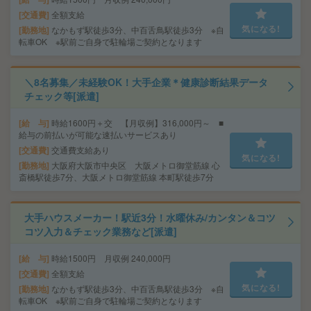
交通費
全額支給
気になる!
勤務地
なかもず駅徒歩3分、中百舌鳥駅徒歩3分 ※自
転車OK ※駅前ご自身で駐輪場ご契約となります
＼8名募集／未経験OK！大手企業＊健康診断結果データ
チェック等[派遣]
給 与
時給1600円＋交 【月収例】316,000円～ ■
給与の前払いが可能な速払いサービスあり
交通費
交通費支給あり
気になる!
勤務地
大阪府大阪市中央区 大阪メトロ御堂筋線 心
斎橋駅徒歩7分、大阪メトロ御堂筋線 本町駅徒歩7分
大手ハウスメーカー！駅近3分！水曜休み/カンタン＆コツ
コツ入力＆チェック業務など[派遣]
給 与
時給1500円 月収例 240,000円
交通費
全額支給
気になる!
勤務地
なかもず駅徒歩3分、中百舌鳥駅徒歩3分 ※自
転車OK ※駅前ご自身で駐輪場ご契約となります