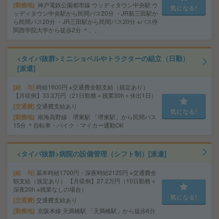
勤務地
神戸電鉄公園都市線 ウッディタウン中央駅 ウ
気になる!
ッディタウン中央駅から民間バス20分 ・JR新三田駅か
ら民間バス20分 ・JR三田駅から民間バス20分 ※バス停
関西学院大学から徒歩2分 ＊、、
<タイパ抜群>ミニショベルやトラクターの組立（日勤）
[派遣]
給 与
時給1600円 ※交通費全額支給（規定あり）
【月収例】33.3万円（21日勤務＋残業30h＋休出1日）
交通費
交通費支給あり
気になる!
勤務地
南海高野線 堺東駅 「堺東駅」から民間バス
15分 ＊自転車・バイク・マイカー通勤OK
<タイパ抜群>病院の設備管理（シフト制）[派遣]
給 与
基本時給1700円・深夜時給2125円 ※交通費全
額支給（規定あり） 【月収例】27.2万円（10日勤務＋
深夜20h ※残業なしの場合）
気になる!
交通費
交通費支給あり
勤務地
京阪本線 天満橋駅 「天満橋駅」から徒歩6分