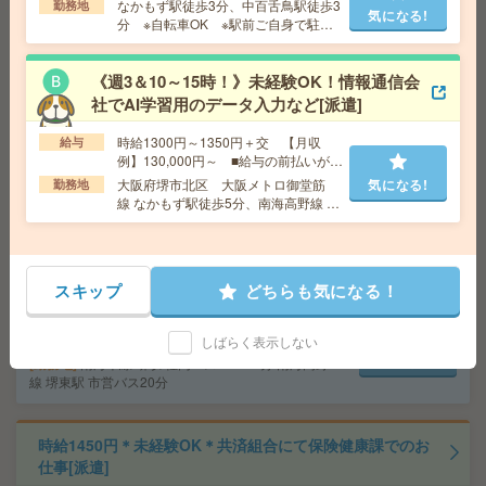
なかもず駅徒歩3分、中百舌鳥駅徒歩3
勤務地
気になる!
分 ※自転車OK ※駅前ご自身で駐輪
場ご契約となります
＼40代～50代活躍中／入力できればOK！高時給1600
円！駅近[派遣]
《週3＆10～15時！》未経験OK！情報通信会
社でAI学習用のデータ入力など[派遣]
給 与
時給1600円
時給1300円～1350円＋交 【月収
給与
交通費
全額支給
例】130,000円～ ■給与の前払いが可
気になる!
勤務地
大国町駅徒歩5分 ※南海本線：今宮戎駅や地
能な速払いサービスあり
大阪府堺市北区 大阪メトロ御堂筋
気になる!
勤務地
下鉄堺筋線：恵美須町駅からも近い！
線 なかもず駅徒歩5分、南海高野線 中
百舌鳥駅徒歩5分
《12時までの4時間勤務！》未経験OKの軽作業*残業少な
め！＊50代活躍中[派遣]
スキップ
どちらも気になる！
給 与
時給1310円＋交
交通費
◆交通費実費支給※当社規定あり
しばらく表示しない
気になる!
勤務地
南海本線 堺駅 社内バス10～15分/南海高野
線 堺東駅 市営バス20分
時給1450円＊未経験OK＊共済組合にて保険健康課でのお
仕事[派遣]