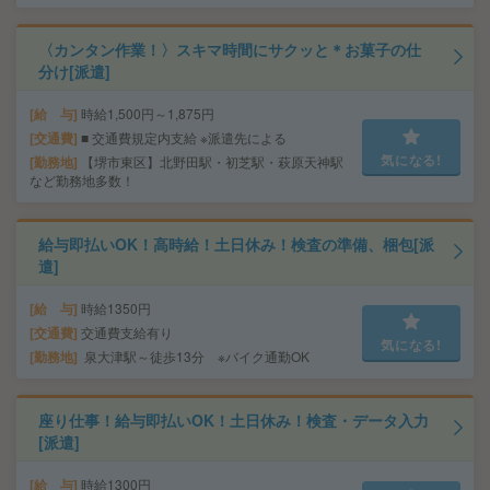
〈カンタン作業！〉スキマ時間にサクッと＊お菓子の仕
分け[派遣]
給 与
時給1,500円～1,875円
交通費
■ 交通費規定内支給 ※派遣先による
気になる!
勤務地
【堺市東区】北野田駅・初芝駅・萩原天神駅
など勤務地多数！
給与即払いOK！高時給！土日休み！検査の準備、梱包[派
遣]
給 与
時給1350円
交通費
交通費支給有り
気になる!
勤務地
泉大津駅～徒歩13分 ※バイク通勤OK
座り仕事！給与即払いOK！土日休み！検査・データ入力
[派遣]
給 与
時給1300円