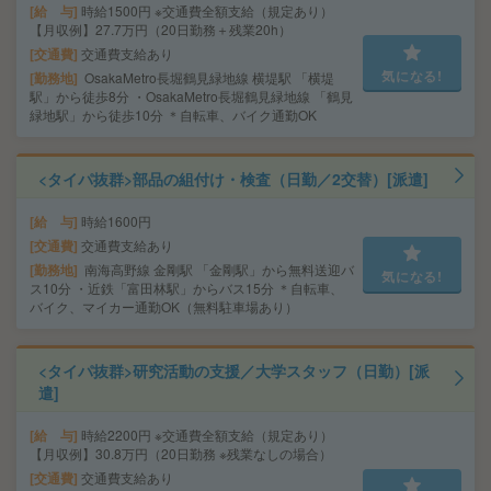
給 与
時給1500円 ※交通費全額支給（規定あり）
【月収例】27.7万円（20日勤務＋残業20h）
交通費
交通費支給あり
気になる!
勤務地
OsakaMetro長堀鶴見緑地線 横堤駅 「横堤
駅」から徒歩8分 ・OsakaMetro長堀鶴見緑地線 「鶴見
緑地駅」から徒歩10分 ＊自転車、バイク通勤OK
<タイパ抜群>部品の組付け・検査（日勤／2交替）[派遣]
給 与
時給1600円
交通費
交通費支給あり
勤務地
南海高野線 金剛駅 「金剛駅」から無料送迎バ
気になる!
ス10分 ・近鉄「富田林駅」からバス15分 ＊自転車、
バイク、マイカー通勤OK（無料駐車場あり）
<タイパ抜群>研究活動の支援／大学スタッフ（日勤）[派
遣]
給 与
時給2200円 ※交通費全額支給（規定あり）
【月収例】30.8万円（20日勤務 ※残業なしの場合）
交通費
交通費支給あり