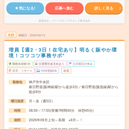
気になる!
応募へ進む
詳しく見る
派遣会社
パーソルテンプスタッフ株式会社
未読
掲載日
2026/08/10
増員【週2・3日！在宅あり】明るく賑やか環
境！コツコツ事務サポ*
職種未経験OK
交通費別途支給あり
土日祝日が休み
在宅・リモート
WEB登録OK
派遣
神戸市中央区
勤務地
春日野道(阪神線)駅から徒歩3分／春日野道(阪急線)駅から
徒歩8分
月～金（週5日）
曜日頻度
08:30～17:00(実働7時間45分 休憩45分)
時間
2026年09月上旬～長期 ※9月～！
期間