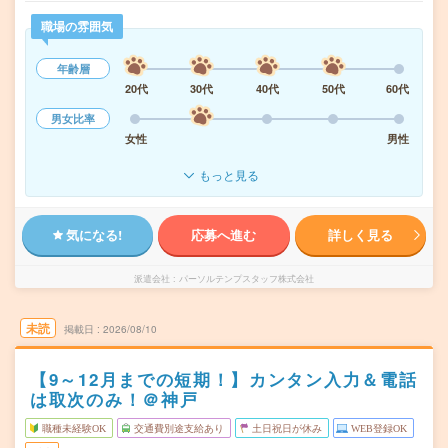
職場の雰囲気
年齢層
20代
30代
40代
50代
60代
男女比率
女性
男性
もっと見る
気になる!
応募へ進む
詳しく見る
派遣会社
パーソルテンプスタッフ株式会社
未読
掲載日
2026/08/10
【9～12月までの短期！】カンタン入力＆電話
は取次のみ！＠神戸
職種未経験OK
交通費別途支給あり
土日祝日が休み
WEB登録OK