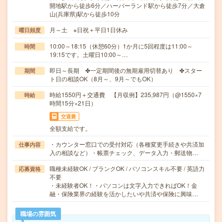
開地駅から徒歩6分／ハーバーランド駅から徒歩7分／大倉
山(兵庫県)駅から徒歩10分
月～土 ※日祝＋平日1日休み
曜日頻度
10:00～18:15（休憩60分）1か月に5回程度は11:00～
時間
19:15です。土曜日10:00～…
即日～長期 ✤一定期間後の無期雇用切替あり ✤スター
期間
ト日の相談OK（8月～、9月～でもOK）
時給1550円＋交通費 【月収例】235,987円（@1550×7
時給
時間15分×21日）
交通費
全額支給です。
・カウンター窓口での受付対応（各種変更手続きや共済加
仕事内容
入の相談など）・帳票チェック、データ入力・郵送物…
職種未経験OK / ブランクOK / パソコンスキル不要 / 英語力
応募資格
不要
・未経験者OK！・パソコンは文字入力できればOK！金
融・保険業界の経験を活かしたいや共済や保険に興味…
職場の雰囲気