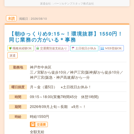
派遣会社
パーソルテンプスタッフ株式会社
未読
掲載日
2026/08/10
【朝ゆっくりめ9:15～！環境抜群】1550円！
同じ業務の方がいる＊事務
職種未経験OK
交通費別途支給あり
土日祝日が休み
WEB登録OK
派遣
神戸市中央区
勤務地
三ノ宮駅から徒歩10分／神戸三宮(阪神)駅から徒歩10分／
神戸三宮(阪急・神戸高速)駅から---分
月～金（週5日） ※土日祝日お休み！
曜日頻度
09:15～18:00(実働7時間45分 休憩1時間)
時間
2026年09月上旬～長期 ※9月～！
期間
時給1550円
時給
交通費
全額支給