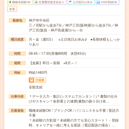
職種未経験OK
交通費別途支給あり
土日祝日が休み
WEB登録OK
派遣
神戸市中央区
勤務地
三ノ宮駅から徒歩7分／神戸三宮(阪神)駅から徒歩7分／神
戸三宮(阪急・神戸高速)駅から---分
月～金（週5日） ※土日祝日お休み♪ ●長期休暇もしっか
曜日頻度
りあり
08:45～17:30(実働8時間 休憩45分)
時間
【急募】即日～長期 ※8月～！
期間
時給1480円
時給
交通費
全額支給
＊データ入力・集計(システムでカンタン！)＊書類の仕分
仕事内容
けやスキャン＊各部署との連携(書類の振り分け依…
職種未経験OK / ブランクOK / パソコンスキル不要 / 英語力
応募資格
不要
＊未経験の方歓迎＊未経験の方でも安心スタート！・登録
時、キャリアを一緒に考える面談（電話面談の場合）…