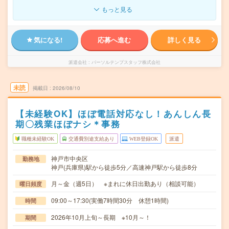
もっと見る
気になる!
応募へ進む
詳しく見る
派遣会社
パーソルテンプスタッフ株式会社
未読
掲載日
2026/08/10
【未経験OK】ほぼ電話対応なし！あんしん長
期〇残業ほぼナシ＊事務
職種未経験OK
交通費別途支給あり
WEB登録OK
派遣
神戸市中央区
勤務地
神戸(兵庫県)駅から徒歩5分／高速神戸駅から徒歩8分
月～金（週5日） ※まれに休日出勤あり（相談可能）
曜日頻度
09:00～17:30(実働7時間30分 休憩1時間)
時間
2026年10月上旬～長期 ※10月～！
期間