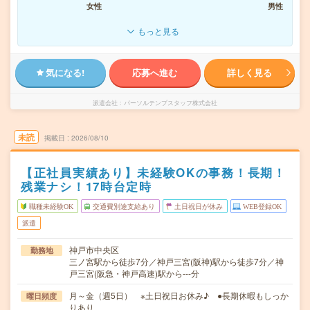
女性
男性
もっと見る
気になる!
応募へ進む
詳しく見る
派遣会社
パーソルテンプスタッフ株式会社
未読
掲載日
2026/08/10
【正社員実績あり】未経験OKの事務！長期！
残業ナシ！17時台定時
職種未経験OK
交通費別途支給あり
土日祝日が休み
WEB登録OK
派遣
神戸市中央区
勤務地
三ノ宮駅から徒歩7分／神戸三宮(阪神)駅から徒歩7分／神
戸三宮(阪急・神戸高速)駅から---分
月～金（週5日） ※土日祝日お休み♪ ●長期休暇もしっか
曜日頻度
りあり