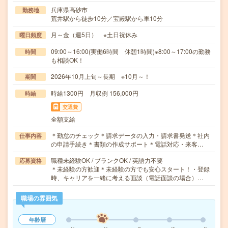
兵庫県高砂市
勤務地
荒井駅から徒歩10分／宝殿駅から車10分
月～金（週5日） ※土日祝休み
曜日頻度
09:00～16:00(実働6時間 休憩1時間)※8:00～17:00の勤務
時間
も相談OK！
2026年10月上旬～長期 ※10月～！
期間
時給1300円 月収例 156,000円
時給
交通費
全額支給
＊勤怠のチェック＊請求データの入力・請求書発送＊社内
仕事内容
の申請手続き＊書類の作成サポート＊電話対応・来客…
職種未経験OK / ブランクOK / 英語力不要
応募資格
＊未経験の方歓迎＊未経験の方でも安心スタート！・登録
時、キャリアを一緒に考える面談（電話面談の場合）…
職場の雰囲気
年齢層