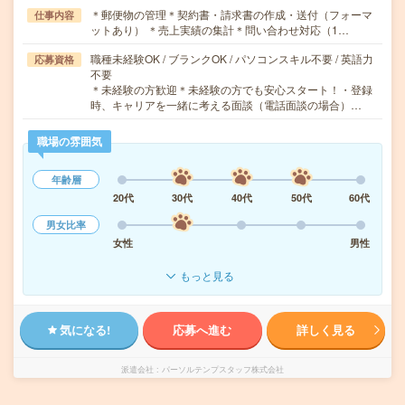
＊郵便物の管理＊契約書・請求書の作成・送付（フォーマ
仕事内容
ットあり） ＊売上実績の集計＊問い合わせ対応（1…
職種未経験OK / ブランクOK / パソコンスキル不要 / 英語力
応募資格
不要
＊未経験の方歓迎＊未経験の方でも安心スタート！・登録
時、キャリアを一緒に考える面談（電話面談の場合）…
職場の雰囲気
年齢層
20代
30代
40代
50代
60代
男女比率
女性
男性
もっと見る
気になる!
応募へ進む
詳しく見る
派遣会社
パーソルテンプスタッフ株式会社