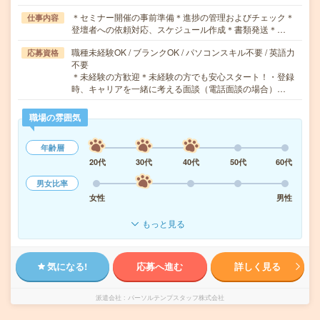
＊セミナー開催の事前準備＊進捗の管理およびチェック＊
仕事内容
登壇者への依頼対応、スケジュール作成＊書類発送＊…
職種未経験OK / ブランクOK / パソコンスキル不要 / 英語力
応募資格
不要
＊未経験の方歓迎＊未経験の方でも安心スタート！・登録
時、キャリアを一緒に考える面談（電話面談の場合）…
職場の雰囲気
年齢層
20代
30代
40代
50代
60代
男女比率
女性
男性
もっと見る
気になる!
応募へ進む
詳しく見る
派遣会社
パーソルテンプスタッフ株式会社