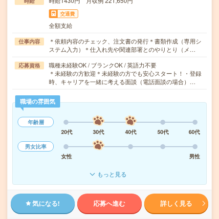
時給1430円 月収例 221,650円
時給
交通費
全額支給
＊依頼内容のチェック、注文書の発行＊書類作成（専用シ
仕事内容
ステム入力）＊仕入れ先や関連部署とのやりとり（メ…
職種未経験OK / ブランクOK / 英語力不要
応募資格
＊未経験の方歓迎＊未経験の方でも安心スタート！・登録
時、キャリアを一緒に考える面談（電話面談の場合）…
職場の雰囲気
年齢層
20代
30代
40代
50代
60代
男女比率
女性
男性
もっと見る
気になる!
応募へ進む
詳しく見る