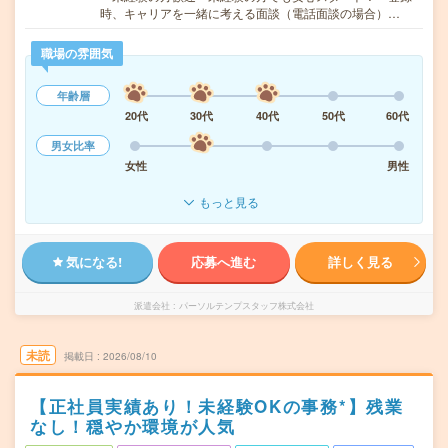
時、キャリアを一緒に考える面談（電話面談の場合）…
職場の雰囲気
年齢層
20代
30代
40代
50代
60代
男女比率
女性
男性
もっと見る
気になる!
応募へ進む
詳しく見る
派遣会社
パーソルテンプスタッフ株式会社
未読
掲載日
2026/08/10
【正社員実績あり！未経験OKの事務*】残業
なし！穏やか環境が人気