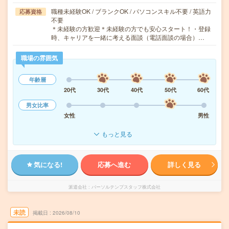
職種未経験OK / ブランクOK / パソコンスキル不要 / 英語力
応募資格
不要
＊未経験の方歓迎＊未経験の方でも安心スタート！・登録
時、キャリアを一緒に考える面談（電話面談の場合）…
職場の雰囲気
年齢層
20代
30代
40代
50代
60代
男女比率
女性
男性
もっと見る
気になる!
応募へ進む
詳しく見る
派遣会社
パーソルテンプスタッフ株式会社
未読
掲載日
2026/08/10