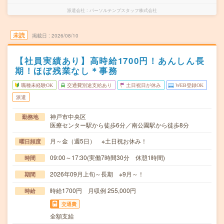
派遣会社
パーソルテンプスタッフ株式会社
未読
掲載日
2026/08/10
【社員実績あり】高時給1700円！あんしん長
期！ほぼ残業なし＊事務
職種未経験OK
交通費別途支給あり
土日祝日が休み
WEB登録OK
派遣
神戸市中央区
勤務地
医療センター駅から徒歩6分／南公園駅から徒歩8分
月～金（週5日） ※土日祝お休み！
曜日頻度
09:00～17:30(実働7時間30分 休憩1時間)
時間
2026年09月上旬～長期 ※9月～！
期間
時給1700円 月収例 255,000円
時給
交通費
全額支給