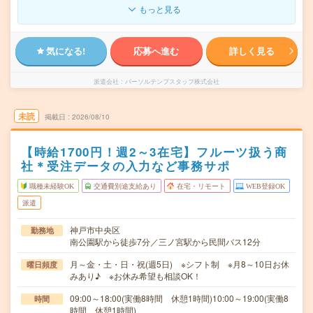
もっと見る
気になる!
応募へ進む
詳しく見る
派遣会社
パーソルテンプスタッフ株式会社
未読
掲載日
2026/08/10
【時給1700円！週2～3在宅】フルーツ扱う商
社＊受注データの入力など事務サポ
職種未経験OK
交通費別途支給あり
在宅・リモート
WEB登録OK
派遣
神戸市中央区
勤務地
南公園駅から徒歩7分／三ノ宮駅から民間バス12分
月～金・土・日・祝(週5日) ※シフト制 ※月8～10日お休
曜日頻度
みあり♪ ※お休み希望も相談OK！
09:00～18:00(実働8時間 休憩1時間)10:00～19:00(実働8
時間
時間 休憩1時間)