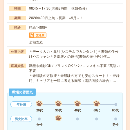
08:45～17:30(実働8時間 休憩45分)
時間
2026年09月上旬～長期 ※9月～！
期間
時給1480円
時給
交通費
全額支給
＊データ入力・集計(システムでカンタン！)＊書類の仕分
仕事内容
けやスキャン＊各部署との連携(書類の振り分け依…
職種未経験OK / ブランクOK / パソコンスキル不要 / 英語力
応募資格
不要
＊未経験の方歓迎＊未経験の方でも安心スタート！・登録
時、キャリアを一緒に考える面談（電話面談の場合）…
職場の雰囲気
年齢層
20代
30代
40代
50代
60代
男女比率
女性
男性