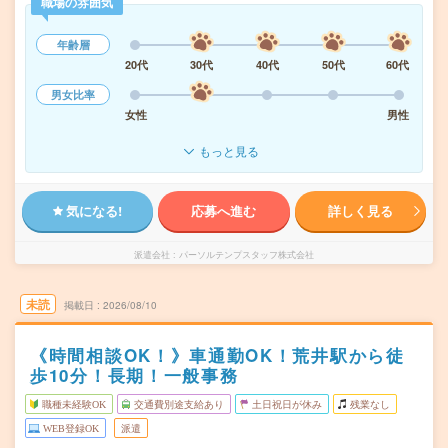
職場の雰囲気
年齢層
20代
30代
40代
50代
60代
男女比率
女性
男性
もっと見る
気になる!
応募へ進む
詳しく見る
派遣会社
パーソルテンプスタッフ株式会社
未読
掲載日
2026/08/10
《時間相談OK！》車通勤OK！荒井駅から徒
歩10分！長期！一般事務
職種未経験OK
交通費別途支給あり
土日祝日が休み
残業なし
WEB登録OK
派遣