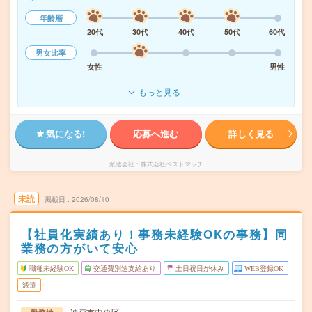
年齢層
20代
30代
40代
50代
60代
男女比率
女性
男性
もっと見る
気になる!
応募へ進む
詳しく見る
派遣会社
株式会社ベストマッチ
未読
掲載日
2026/08/10
【社員化実績あり！事務未経験OKの事務】同
業務の方がいて安心
職種未経験OK
交通費別途支給あり
土日祝日が休み
WEB登録OK
派遣
神戸市中央区