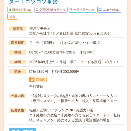
ター！コツコツ事務
職種未経験OK
交通費別途支給あり
土日祝日が休み
WEB登録OK
派遣
神戸市中央区
勤務地
灘駅から徒歩7分／春日野道(阪急線)駅から徒歩8分
月～金（週5日） ※お休み相談しやすい環境
曜日頻度
08:30～17:00(実働7時間30分 休憩1時間)
時間
2026年09月上旬～長期 即日スタートも歓迎 ※9月～！
期間
時給1350円 月収例 202,500円
時給
交通費
全額支給
＊健診結果データの確認＊健診内容の入力＊データ入力
仕事内容
（専用システム）＊帳票の出力・封入・発送準備＊メー…
職種未経験OK / ブランクOK / 英語力不要
応募資格
＊未経験の方歓迎＊未経験の方でも安心スタート！・登録
時、キャリアを一緒に考える面談（電話面談の場合）…