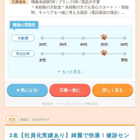
職種未経験OK / ブランクOK / 英語力不要
応募資格
＊未経験の方歓迎＊未経験の方でも安心スタート！・登録
時、キャリアを一緒に考える面談（電話面談の場合）…
職場の雰囲気
年齢層
20代
30代
40代
50代
60代
男女比率
女性
男性
もっと見る
気になる!
応募へ進む
詳しく見る
派遣会社
パーソルテンプスタッフ株式会社
未読
掲載日
2026/08/10
2名【社員化実績あり】綺麗で快適！健診セン