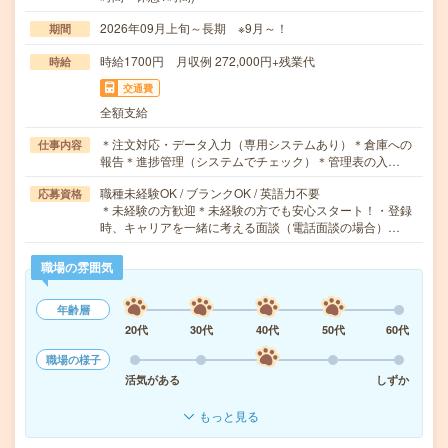
2026年09月上旬～長期 ※9月～！
期間
時給1700円 月収例 272,000円+残業代
時給
交通費
全額支給
＊注文対応・データ入力（専用システムあり）＊倉庫への
仕事内容
報告＊進捗管理（システムでチェック）＊管理表の入…
職種未経験OK / ブランクOK / 英語力不要
応募資格
＊未経験の方歓迎＊未経験の方でも安心スタート！・登録
時、キャリアを一緒に考える面談（電話面談の場合）…
職場の雰囲気
年齢層
20代
30代
40代
50代
60代
職場の様子
活気がある
しずか
もっと見る