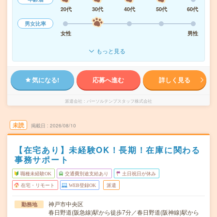
20代
30代
40代
50代
60代
男女比率
女性
男性
もっと見る
気になる!
応募へ進む
詳しく見る
派遣会社
パーソルテンプスタッフ株式会社
未読
掲載日
2026/08/10
【在宅あり】未経験OK！長期！在庫に関わる
事務サポート
職種未経験OK
交通費別途支給あり
土日祝日が休み
在宅・リモート
WEB登録OK
派遣
神戸市中央区
勤務地
春日野道(阪急線)駅から徒歩7分／春日野道(阪神線)駅から