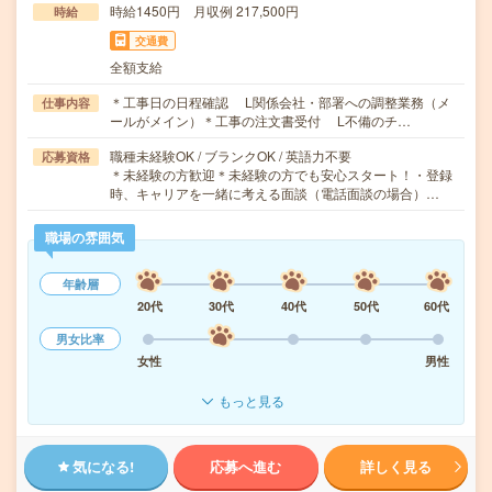
時給1450円 月収例 217,500円
時給
交通費
全額支給
＊工事日の日程確認 L関係会社・部署への調整業務（メ
仕事内容
ールがメイン）＊工事の注文書受付 L不備のチ…
職種未経験OK / ブランクOK / 英語力不要
応募資格
＊未経験の方歓迎＊未経験の方でも安心スタート！・登録
時、キャリアを一緒に考える面談（電話面談の場合）…
職場の雰囲気
年齢層
20代
30代
40代
50代
60代
男女比率
女性
男性
もっと見る
気になる!
応募へ進む
詳しく見る