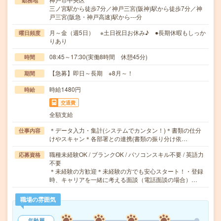
勤務地
三ノ宮駅から徒歩7分／神戸三宮(阪神)駅から徒歩7分／神
戸三宮(阪急・神戸高速)駅から---分
月～金（週5日） ※土日祝日お休み♪ ●長期休暇もしっか
曜日頻度
りあり
08:45～17:30(実働8時間 休憩45分)
時間
【急募】即日～長期 ※8月～！
期間
時給1480円
時給
交通費
全額支給
＊データ入力・集計(システムでカンタン！)＊書類の仕分
仕事内容
けやスキャン＊各部署との連携(書類の振り分け依…
職種未経験OK / ブランクOK / パソコンスキル不要 / 英語力
応募資格
不要
＊未経験の方歓迎＊未経験の方でも安心スタート！・登録
時、キャリアを一緒に考える面談（電話面談の場合）…
職場の雰囲気
年齢層