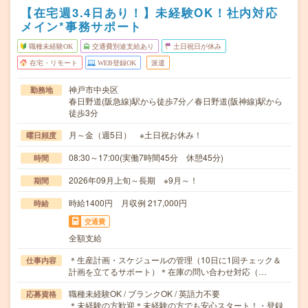
【在宅週3.4日あり！】未経験OK！社内対応
メイン*事務サポート
職種未経験OK
交通費別途支給あり
土日祝日が休み
在宅・リモート
WEB登録OK
派遣
神戸市中央区
勤務地
春日野道(阪急線)駅から徒歩7分／春日野道(阪神線)駅から
徒歩3分
月～金（週5日） ※土日祝お休み！
曜日頻度
08:30～17:00(実働7時間45分 休憩45分)
時間
2026年09月上旬～長期 ※9月～！
期間
時給1400円 月収例 217,000円
時給
交通費
全額支給
＊生産計画・スケジュールの管理（10日に1回チェック＆
仕事内容
計画を立てるサポート）＊在庫の問い合わせ対応（…
職種未経験OK / ブランクOK / 英語力不要
応募資格
＊未経験の方歓迎＊未経験の方でも安心スタート！・登録