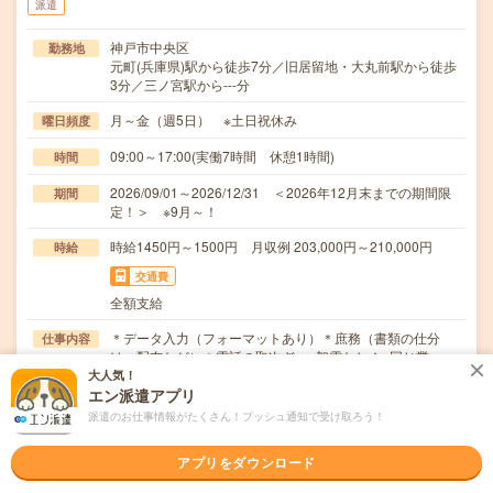
派遣
神戸市中央区
勤務地
元町(兵庫県)駅から徒歩7分／旧居留地・大丸前駅から徒歩
3分／三ノ宮駅から---分
月～金（週5日） ※土日祝休み
曜日頻度
09:00～17:00(実働7時間 休憩1時間)
時間
2026/09/01～2026/12/31 ＜2026年12月末までの期間限
期間
定！＞ ※9月～！
時給1450円～1500円 月収例 203,000円～210,000円
時給
交通費
全額支給
＊データ入力（フォーマットあり）＊庶務（書類の仕分
仕事内容
け・配布など）＊電話の取次ぎ ※架電なし！※同じ業…
大人気！
職種未経験OK / ブランクOK / 英語力不要
応募資格
エン派遣アプリ
＊未経験の方歓迎＊未経験の方でも安心スタート！・登録
派遣のお仕事情報がたくさん！プッシュ通知で受け取ろう！
時、キャリアを一緒に考える面談（電話面談の場合）…
アプリをダウンロード
職場の雰囲気