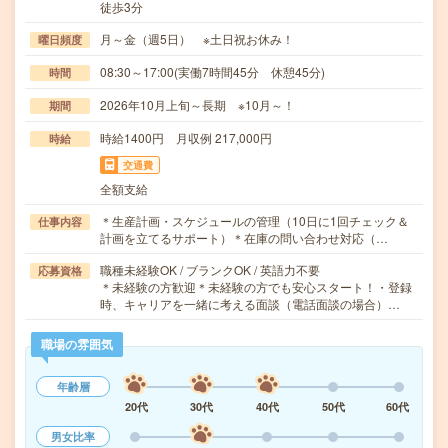
徒歩3分
月～金（週5日） ※土日祝お休み！
曜日頻度
08:30～17:00(実働7時間45分 休憩45分)
時間
2026年10月上旬～長期 ※10月～！
期間
時給1400円 月収例 217,000円
時給
交通費
全額支給
＊生産計画・スケジュールの管理（10日に1回チェック＆
仕事内容
計画を立てるサポート）＊在庫の問い合わせ対応（…
職種未経験OK / ブランクOK / 英語力不要
応募資格
＊未経験の方歓迎＊未経験の方でも安心スタート！・登録
時、キャリアを一緒に考える面談（電話面談の場合）…
職場の雰囲気
年齢層
20代
30代
40代
50代
60代
男女比率