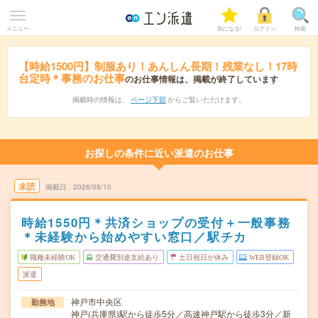
メニュー
気になる!
ログイン
検索
【時給1500円】制服あり！あんしん長期！残業なし！17時
台定時＊事務のお仕事
のお仕事情報は、掲載が終了しています
掲載時の情報は、
ページ下部
からご覧いただけます。
お探しの条件に近い派遣のお仕事
未読
掲載日
2026/08/10
時給1550円＊共済ショップの受付＋一般事務
＊未経験から始めやすい窓口／駅チカ
職種未経験OK
交通費別途支給あり
土日祝日が休み
WEB登録OK
派遣
神戸市中央区
勤務地
神戸(兵庫県)駅から徒歩5分／高速神戸駅から徒歩3分／新