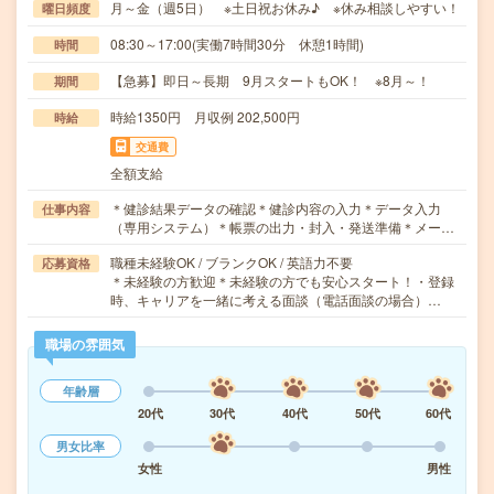
月～金（週5日） ※土日祝お休み♪ ※休み相談しやすい！
曜日頻度
08:30～17:00(実働7時間30分 休憩1時間)
時間
【急募】即日～長期 9月スタートもOK！ ※8月～！
期間
時給1350円 月収例 202,500円
時給
交通費
全額支給
＊健診結果データの確認＊健診内容の入力＊データ入力
仕事内容
（専用システム）＊帳票の出力・封入・発送準備＊メー…
職種未経験OK / ブランクOK / 英語力不要
応募資格
＊未経験の方歓迎＊未経験の方でも安心スタート！・登録
時、キャリアを一緒に考える面談（電話面談の場合）…
職場の雰囲気
年齢層
20代
30代
40代
50代
60代
男女比率
女性
男性