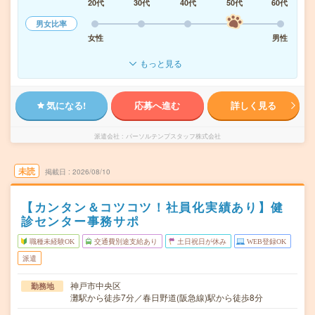
20代
30代
40代
50代
60代
男女比率
女性
男性
もっと見る
気になる!
応募へ進む
詳しく見る
派遣会社
パーソルテンプスタッフ株式会社
未読
掲載日
2026/08/10
【カンタン＆コツコツ！社員化実績あり】健
診センター事務サポ
職種未経験OK
交通費別途支給あり
土日祝日が休み
WEB登録OK
派遣
神戸市中央区
勤務地
灘駅から徒歩7分／春日野道(阪急線)駅から徒歩8分