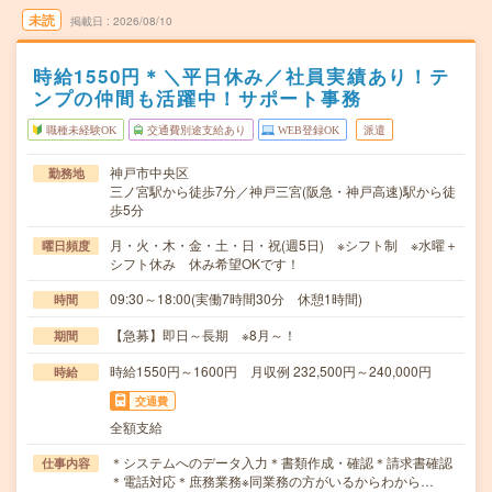
未読
掲載日
2026/08/10
時給1550円＊＼平日休み／社員実績あり！テ
ンプの仲間も活躍中！サポート事務
職種未経験OK
交通費別途支給あり
WEB登録OK
派遣
神戸市中央区
勤務地
三ノ宮駅から徒歩7分／神戸三宮(阪急・神戸高速)駅から徒
歩5分
月・火・木・金・土・日・祝(週5日) ※シフト制 ※水曜＋
曜日頻度
シフト休み 休み希望OKです！
09:30～18:00(実働7時間30分 休憩1時間)
時間
【急募】即日～長期 ※8月～！
期間
時給1550円～1600円 月収例 232,500円～240,000円
時給
交通費
全額支給
＊システムへのデータ入力＊書類作成・確認＊請求書確認
仕事内容
＊電話対応＊庶務業務※同業務の方がいるからわから…