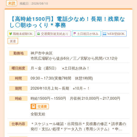
未読
掲載日
2026/08/10
【高時給1500円】電話少なめ！長期！残業な
し〇朝ゆっくり＊事務
職種未経験OK
交通費別途支給あり
土日祝日が休み
WEB登録OK
派遣
神戸市中央区
勤務地
市民広場駅から徒歩6分／三ノ宮駅から民間バス12分
月～金（週5日） ※土日祝お休み！
曜日頻度
09:30～17:30(実働7時間 休憩1時間)
時間
2026年10月上旬～長期 ※10月～！
期間
時給1500円～1550円 月収例 210,000円～217,000円
時給
交通費
全額支給
＊スケジュール確認・出荷指示＊見積書の修正＊請求書の
仕事内容
発行・支払い処理＊データ入力（専用システム）＊申…