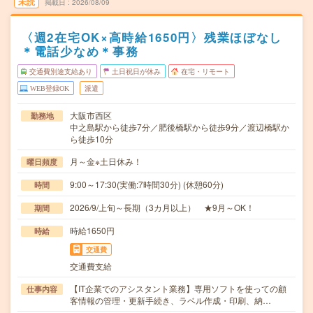
未読
掲載日
2026/08/09
〈週2在宅OK×高時給1650円〉残業ほぼなし
＊電話少なめ＊事務
交通費別途支給あり
土日祝日が休み
在宅・リモート
WEB登録OK
派遣
大阪市西区
勤務地
中之島駅から徒歩7分／肥後橋駅から徒歩9分／渡辺橋駅か
ら徒歩10分
月～金※土日休み！
曜日頻度
9:00～17:30(実働:7時間30分) (休憩60分)
時間
2026/9/上旬～長期（3カ月以上） ★9月～OK！
期間
時給1650円
時給
交通費
交通費支給
【IT企業でのアシスタント業務】専用ソフトを使っての顧
仕事内容
客情報の管理・更新手続き、ラベル作成・印刷、納…