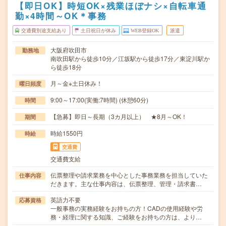
【即日OK】時短OK×残業ほぼナシ×自転車通
勤×4時間～OK＊事務
交通費別途支給あり
土日祝日が休み
WEB登録OK
派遣
大阪府吹田市
勤務地
南吹田駅から徒歩10分／江坂駅から徒歩17分／東淀川駅か
ら徒歩18分
月～金※土日休み！
曜日頻度
9:00～17:00(実働:7時間) (休憩60分)
時間
【急募】即日～長期（3カ月以上） ★8月～OK！
期間
時給1550円
時給
交通費
交通費支給
伝票整理や請求業務を中心とした事務業務を担当していた
仕事内容
だきます。主な仕事内容は、伝票整理、管理・請求書…
英語力不要
応募資格
一般事務の実務経験をお持ちの方！CADの使用経験や労
務・経理に関する知識、ご経験をお持ちの方は、より…