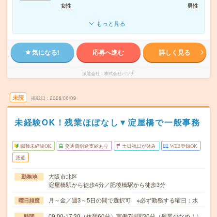
女性
男性
もっと見る
気になる!
応募へ進む
詳しく見る
派遣会社
株式会社パソナ
未読
掲載日
2026/08/09
未経験OK！残業ほぼなし▼淀屋橋で一般事務
職種未経験OK
交通費別途支給あり
土日祝日が休み
WEB登録OK
派遣
大阪市北区
勤務地
淀屋橋駅から徒歩4分／肥後橋駅から徒歩3分
月～金／週3～5日の間で選択可 ※必ず勤務する曜日：水
曜日頻度
09:00-17:30（休憩60分）実働7時間30分（残業少なめ！）
時間