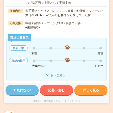
1ヶ月3万円を上限として実費支給
大手通信キャリアでのコツコツ事務のお仕事・システム入
仕事内容
力（ALADIN）→法人のお客様から受け取った携…
職種未経験OK / ブランクOK / 英語力不要
応募資格
■未経験OK！
職場の雰囲気
男女比率
女性
男性
職場の様子
活気がある
しずか
もっと見る
気になる!
応募へ進む
詳しく見る
派遣会社
株式会社リクルートスタッフィング