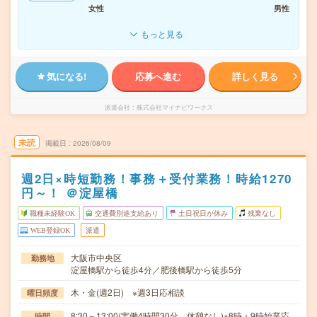
女性
男性
もっと見る
気になる!
応募へ進む
詳しく見る
派遣会社
株式会社マイナビワークス
未読
掲載日
2026/08/09
週2日×時短勤務！事務＋受付業務！時給1270
円～！ ＠淀屋橋
職種未経験OK
交通費別途支給あり
土日祝日が休み
残業なし
WEB登録OK
派遣
大阪市中央区
勤務地
淀屋橋駅から徒歩4分／肥後橋駅から徒歩5分
木・金(週2日) ※週3日応相談
曜日頻度
8:30～13:00(実働4時間30分 休憩なし)※8時・9時始業応
時間