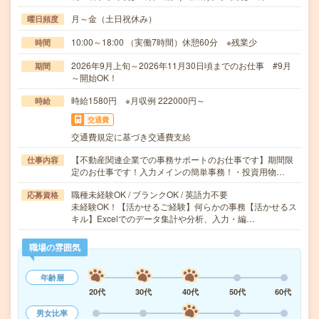
月～金（土日祝休み）
曜日頻度
10:00～18:00 （実働7時間）休憩60分 ※残業少
時間
2026年9月上旬～2026年11月30日頃までのお仕事 #9月
期間
～開始OK！
時給1580円 ※月収例 222000円～
時給
交通費
交通費規定に基づき交通費支給
【不動産関連企業での事務サポートのお仕事です】期間限
仕事内容
定のお仕事です！入力メインの簡単事務！・投資用物…
職種未経験OK / ブランクOK / 英語力不要
応募資格
未経験OK！【活かせるご経験】何らかの事務【活かせるス
キル】Excelでのデータ集計や分析、入力・編…
職場の雰囲気
年齢層
20代
30代
40代
50代
60代
男女比率