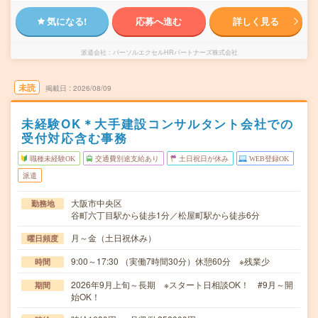
気になる!
応募へ進む
詳しく見る
派遣会社
パーソルエクセルHRパートナーズ株式会社
未読
掲載日
2026/08/09
未経験OK＊大手建設コンサルタント会社での
受付対応含む事務
職種未経験OK
交通費別途支給あり
土日祝日が休み
WEB登録OK
派遣
大阪市中央区
勤務地
谷町六丁目駅から徒歩1分／松屋町駅から徒歩6分
月～金（土日祝休み）
曜日頻度
9:00～17:30 （実働7時間30分）休憩60分 ※残業少
時間
2026年9月上旬～長期 ※スタート日相談OK！ #9月～開
期間
始OK！