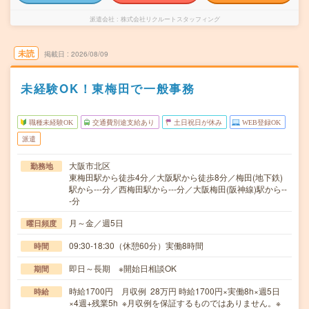
派遣会社
株式会社リクルートスタッフィング
未読
掲載日
2026/08/09
未経験OK！東梅田で一般事務
職種未経験OK
交通費別途支給あり
土日祝日が休み
WEB登録OK
派遣
大阪市北区
勤務地
東梅田駅から徒歩4分／大阪駅から徒歩8分／梅田(地下鉄)
駅から---分／西梅田駅から---分／大阪梅田(阪神線)駅から--
-分
月～金／週5日
曜日頻度
09:30-18:30（休憩60分）実働8時間
時間
即日～長期 ※開始日相談OK
期間
時給1700円 月収例 28万円 時給1700円×実働8h×週5日
時給
×4週+残業5h ※月収例を保証するものではありません。※