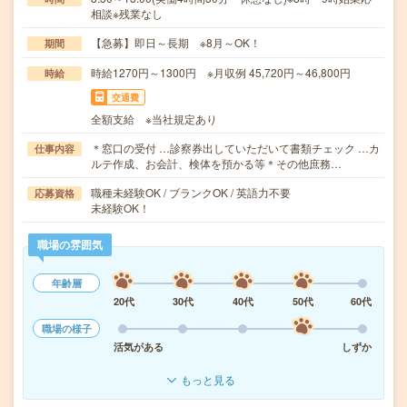
相談※残業なし
【急募】即日～長期 ※8月～OK！
期間
時給1270円～1300円 ※月収例 45,720円～46,800円
時給
交通費
全額支給 ※当社規定あり
＊窓口の受付 …診察券出していただいて書類チェック …カ
仕事内容
ルテ作成、お会計、検体を預かる等＊その他庶務…
職種未経験OK / ブランクOK / 英語力不要
応募資格
未経験OK！
職場の雰囲気
年齢層
20代
30代
40代
50代
60代
職場の様子
活気がある
しずか
もっと見る