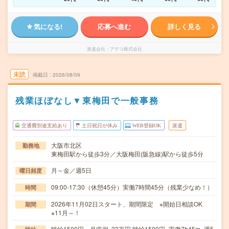
気になる!
応募へ進む
詳しく見る
派遣会社
アデコ株式会社
未読
掲載日
2026/08/09
残業ほぼなし▼東梅田で一般事務
交通費別途支給あり
土日祝日が休み
WEB登録OK
派遣
大阪市北区
勤務地
東梅田駅から徒歩3分／大阪梅田(阪急線)駅から徒歩5分
月～金／週5日
曜日頻度
09:00-17:30（休憩45分）実働7時間45分（残業少なめ！）
時間
2026年11月02日スタート、期間限定 ※開始日相談OK
期間
※11月～！
時給1500円 月収例 23万円 時給1500円×実働7h45m×週5