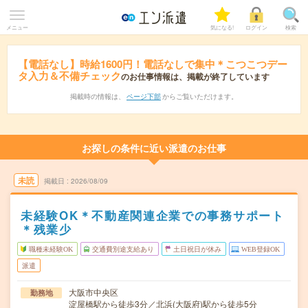
メニュー
気になる!
ログイン
検索
【電話なし】時給1600円！電話なしで集中＊こつこつデー
タ入力＆不備チェック
のお仕事情報は、掲載が終了しています
掲載時の情報は、
ページ下部
からご覧いただけます。
お探しの条件に近い派遣のお仕事
未読
掲載日
2026/08/09
未経験OK＊不動産関連企業での事務サポート
＊残業少
職種未経験OK
交通費別途支給あり
土日祝日が休み
WEB登録OK
派遣
大阪市中央区
勤務地
淀屋橋駅から徒歩3分／北浜(大阪府)駅から徒歩5分