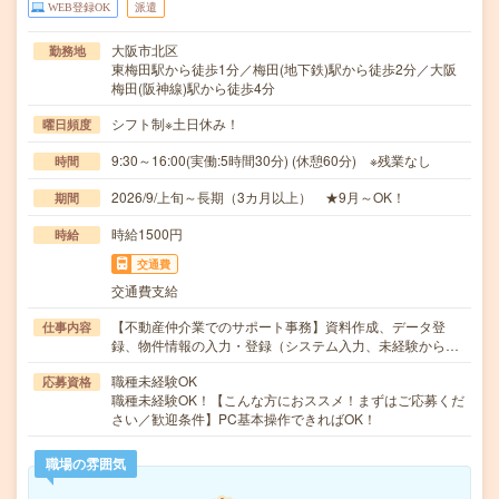
WEB登録OK
派遣
大阪市北区
勤務地
東梅田駅から徒歩1分／梅田(地下鉄)駅から徒歩2分／大阪
梅田(阪神線)駅から徒歩4分
シフト制※土日休み！
曜日頻度
9:30～16:00(実働:5時間30分) (休憩60分) ※残業なし
時間
2026/9/上旬～長期（3カ月以上） ★9月～OK！
期間
時給1500円
時給
交通費
交通費支給
【不動産仲介業でのサポート事務】資料作成、データ登
仕事内容
録、物件情報の入力・登録（システム入力、未経験から…
職種未経験OK
応募資格
職種未経験OK！【こんな方におススメ！まずはご応募くだ
さい／歓迎条件】PC基本操作できればOK！
職場の雰囲気