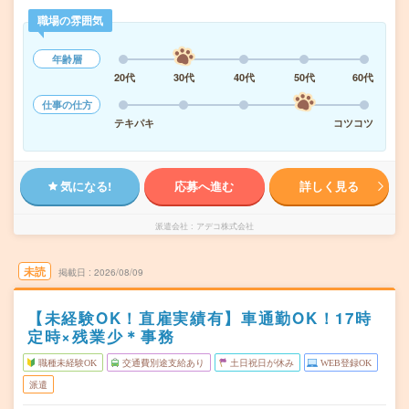
職場の雰囲気
年齢層
20代
30代
40代
50代
60代
仕事の仕方
テキパキ
コツコツ
気になる!
応募へ進む
詳しく見る
派遣会社
アデコ株式会社
未読
掲載日
2026/08/09
【未経験OK！直雇実績有】車通勤OK！17時
定時×残業少＊事務
職種未経験OK
交通費別途支給あり
土日祝日が休み
WEB登録OK
派遣