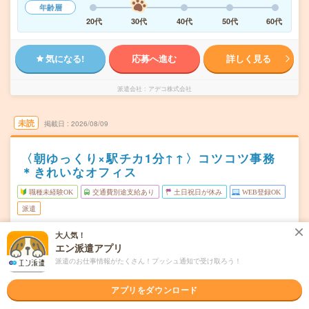
年齢層
20代
30代
40代
50代
60代
気になる!
応募へ進む
詳しく見る
派遣会社
アデコ株式会社
未読
掲載日
2026/08/09
〈朝ゆっくり×駅チカ1分↑↑〉コツコツ事務
＊きれいなオフィス
職種未経験OK
交通費別途支給あり
土日祝日が休み
WEB登録OK
派遣
大阪市西区
大人気！
勤務地
エン派遣アプリ
阿波座駅から徒歩3分／本町駅から徒歩7分／西大橋駅から
徒歩13分
派遣のお仕事情報がたくさん！プッシュ通知で受け取ろう！
月～金※土日休み！
曜日頻度
アプリをダウンロード
10:00～17:30(実働:6時間30分) (休憩60分)
時間