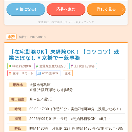
気になる!
応募へ進む
詳しく見る
派遣会社
株式会社リクルートスタッフィング
未読
掲載日
2026/08/09
【在宅勤務OK】未経験OK！【コツコツ】残
業ほぼなし▼京橋で一般事務
職種未経験OK
交通費別途支給あり
土日祝日が休み
在宅・リモート
WEB登録OK
派遣
大阪市都島区
勤務地
京橋(大阪府)駅から徒歩5分
月～金／週5日
曜日頻度
09:00-17:30（休憩60分）実働7時間30分（残業少なめ！）
時間
2026年09月01日～長期 ※開始日相談OK ※9月～！
期間
時給1480円 月収例 22万円 時給1480円×実働7h30m×週5
時給