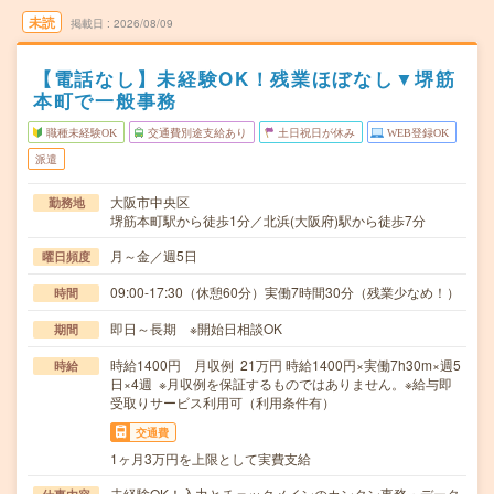
未読
掲載日
2026/08/09
【電話なし】未経験OK！残業ほぼなし▼堺筋
本町で一般事務
職種未経験OK
交通費別途支給あり
土日祝日が休み
WEB登録OK
派遣
大阪市中央区
勤務地
堺筋本町駅から徒歩1分／北浜(大阪府)駅から徒歩7分
月～金／週5日
曜日頻度
09:00-17:30（休憩60分）実働7時間30分（残業少なめ！）
時間
即日～長期 ※開始日相談OK
期間
時給1400円 月収例 21万円 時給1400円×実働7h30m×週5
時給
日×4週 ※月収例を保証するものではありません。※給与即
受取りサービス利用可（利用条件有）
交通費
1ヶ月3万円を上限として実費支給
未経験OK！入力とチェックメインのカンタン事務・データ