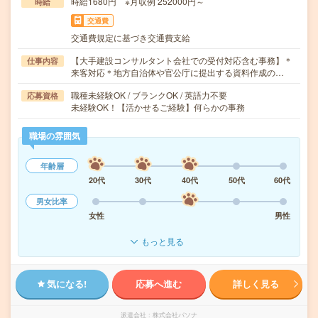
時給1680円 ※月収例 252000円～
時給
交通費
交通費規定に基づき交通費支給
【大手建設コンサルタント会社での受付対応含む事務】＊
仕事内容
来客対応＊地方自治体や官公庁に提出する資料作成の…
職種未経験OK / ブランクOK / 英語力不要
応募資格
未経験OK！【活かせるご経験】何らかの事務
職場の雰囲気
年齢層
20代
30代
40代
50代
60代
男女比率
女性
男性
もっと見る
気になる!
応募へ進む
詳しく見る
派遣会社
株式会社パソナ