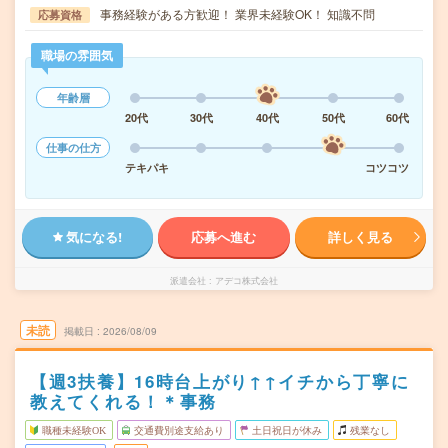
事務経験がある方歓迎！ 業界未経験OK！ 知識不問
応募資格
職場の雰囲気
年齢層
20代
30代
40代
50代
60代
仕事の仕方
テキパキ
コツコツ
気になる!
応募へ進む
詳しく見る
派遣会社
アデコ株式会社
未読
掲載日
2026/08/09
【週3扶養】16時台上がり↑↑イチから丁寧に
教えてくれる！＊事務
職種未経験OK
交通費別途支給あり
土日祝日が休み
残業なし