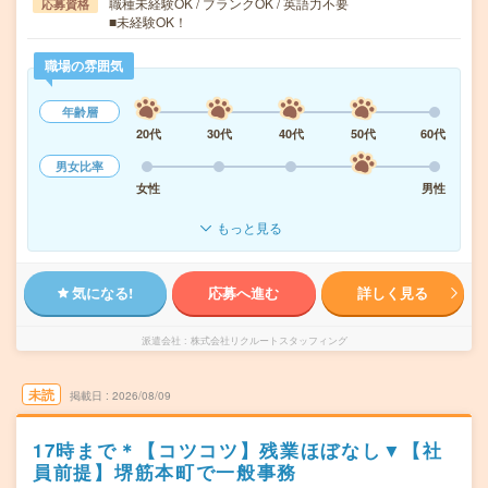
職種未経験OK / ブランクOK / 英語力不要
応募資格
■未経験OK！
職場の雰囲気
年齢層
20代
30代
40代
50代
60代
男女比率
女性
男性
もっと見る
気になる!
応募へ進む
詳しく見る
派遣会社
株式会社リクルートスタッフィング
未読
掲載日
2026/08/09
17時まで＊【コツコツ】残業ほぼなし▼【社
員前提】堺筋本町で一般事務