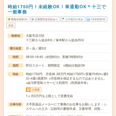
時給1750円！未経験OK！車通勤OK＊十三で
一般事務
職種未経験OK
交通費別途支給あり
土日祝日が休み
WEB登録OK
派遣
大阪市淀川区
勤務地
十三駅から徒歩9分／塚本駅から徒歩25分
月～金／週5日
曜日頻度
08:00-16:45（休憩60分）実働7時間45分
時間
即日スタート、期間限定 ※開始日相談OK
期間
時給1750円 月収例 28万円 時給1750円×実働7h45m×週5
時給
日×4週+残業5h ※月収例を保証するものではありません。
※給与即受取りサービス利用可（利用条件有）
交通費
1ヶ月3万円を上限として実費支給
大手医薬品メーカーにて事務のお仕事をお願いします・シ
仕事内容
ステムへの入力・記録等の書類作成、文書管理、回覧…