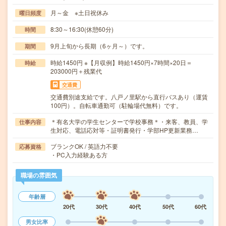
月～金 ※土日祝休み
曜日頻度
8:30～16:30(休憩60分)
時間
9月上旬から長期（6ヶ月～）です。
期間
時給1450円 ※【月収例】時給1450円×7時間×20日＝
時給
203000円＋残業代
交通費
交通費別途支給です。八戸ノ里駅から直行バスあり（運賃
100円）。自転車通勤可（駐輪場代無料）です。
＊有名大学の学生センターで学校事務＊・来客、教員、学
仕事内容
生対応、電話応対等・証明書発行・学部HP更新業務…
ブランクOK / 英語力不要
応募資格
・PC入力経験ある方
職場の雰囲気
年齢層
20代
30代
40代
50代
60代
男女比率