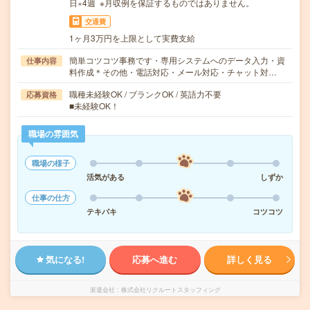
日×4週 ※月収例を保証するものではありません。
交通費
1ヶ月3万円を上限として実費支給
簡単コツコツ事務です・専用システムへのデータ入力・資
仕事内容
料作成＊その他・電話対応・メール対応・チャット対…
職種未経験OK / ブランクOK / 英語力不要
応募資格
■未経験OK！
職場の雰囲気
職場の様子
活気がある
しずか
仕事の仕方
テキパキ
コツコツ
気になる!
応募へ進む
詳しく見る
派遣会社
株式会社リクルートスタッフィング