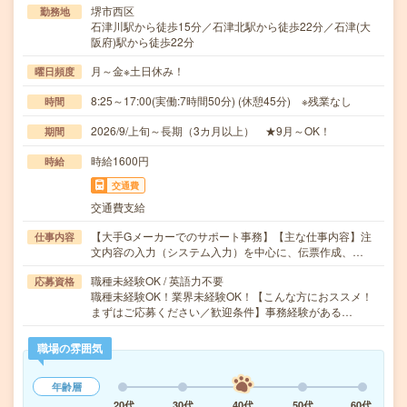
堺市西区
勤務地
石津川駅から徒歩15分／石津北駅から徒歩22分／石津(大
阪府)駅から徒歩22分
月～金※土日休み！
曜日頻度
8:25～17:00(実働:7時間50分) (休憩45分) ※残業なし
時間
2026/9/上旬～長期（3カ月以上） ★9月～OK！
期間
時給1600円
時給
交通費
交通費支給
【大手Gメーカーでのサポート事務】【主な仕事内容】注
仕事内容
文内容の入力（システム入力）を中心に、伝票作成、…
職種未経験OK / 英語力不要
応募資格
職種未経験OK！業界未経験OK！【こんな方におススメ！
まずはご応募ください／歓迎条件】事務経験がある…
職場の雰囲気
年齢層
20代
30代
40代
50代
60代