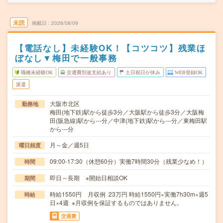
未読
掲載日
2026/08/09
【電話なし】未経験OK！【コツコツ】残業ほ
ぼなし▼梅田で一般事務
職種未経験OK
交通費別途支給あり
土日祝日が休み
WEB登録OK
派遣
大阪市北区
勤務地
梅田(地下鉄)駅から徒歩3分／大阪駅から徒歩3分／大阪梅
田(阪急線)駅から---分／中津(地下鉄)駅から---分／東梅田駅
から---分
月～金／週5日
曜日頻度
09:00-17:30（休憩60分）実働7時間30分（残業少なめ！）
時間
即日～長期 ※開始日相談OK
期間
時給1550円 月収例 23万円 時給1550円×実働7h30m×週5
時給
日×4週 ※月収例を保証するものではありません。
交通費