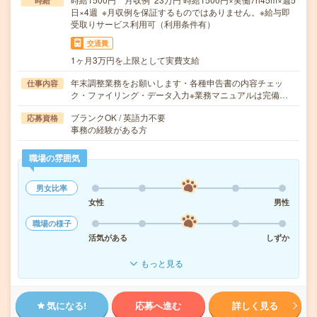
時給
日×4週 ※月収例を保証するものではありません。※給与即
受取りサービス利用可（利用条件有）
交通費
1ヶ月3万円を上限として実費支給
年末調整業務をお願いします・各種申告書の内容チェッ
仕事内容
ク・ファイリング・データ入力※業務マニュアルは完備…
ブランクOK / 英語力不要
応募資格
事務の経験がある方
職場の雰囲気
男女比率
女性
男性
職場の様子
活気がある
しずか
もっと見る
気になる!
応募へ進む
詳しく見る