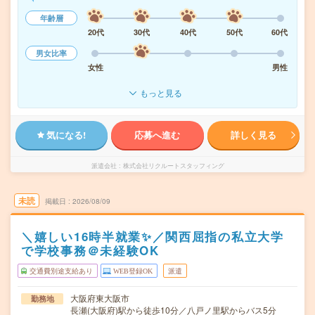
年齢層
20代
30代
40代
50代
60代
男女比率
女性
男性
もっと見る
気になる!
応募へ進む
詳しく見る
派遣会社
株式会社リクルートスタッフィング
未読
掲載日
2026/08/09
＼嬉しい16時半就業✨／関西屈指の私立大学
で学校事務＠未経験OK
交通費別途支給あり
WEB登録OK
派遣
大阪府東大阪市
勤務地
長瀬(大阪府)駅から徒歩10分／八戸ノ里駅からバス5分