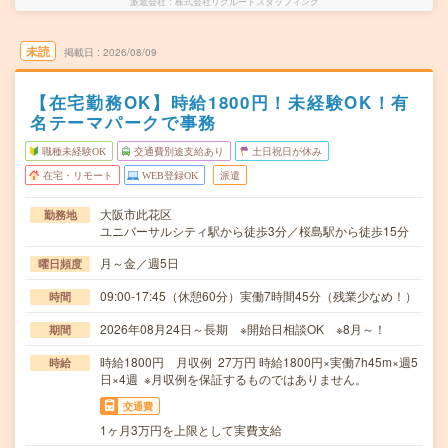
派遣会社
株式会社リクルートスタッフィング
未読
掲載日
2026/08/09
【在宅勤務OK】時給1800円！未経験OK！有
名テーマパークで事務
職種未経験OK
交通費別途支給あり
土日祝日が休み
在宅・リモート
WEB登録OK
派遣
大阪市此花区
勤務地
ユニバーサルシティ駅から徒歩3分／桜島駅から徒歩15分
月～金／週5日
曜日頻度
09:00-17:45（休憩60分）実働7時間45分（残業少なめ！）
時間
2026年08月24日～長期 ※開始日相談OK ※8月～！
期間
時給1800円 月収例 27万円 時給1800円×実働7h45m×週5
時給
日×4週 ※月収例を保証するものではありません。
交通費
1ヶ月3万円を上限として実費支給