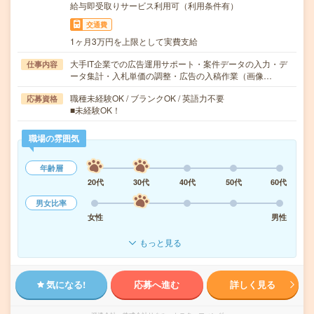
給与即受取りサービス利用可（利用条件有）
交通費
1ヶ月3万円を上限として実費支給
大手IT企業での広告運用サポート・案件データの入力・デ
仕事内容
ータ集計・入札単価の調整・広告の入稿作業（画像…
職種未経験OK / ブランクOK / 英語力不要
応募資格
■未経験OK！
職場の雰囲気
年齢層
20代
30代
40代
50代
60代
男女比率
女性
男性
もっと見る
気になる!
応募へ進む
詳しく見る