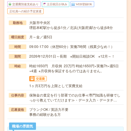
交通費別途支給あり
土日祝日が休み
WEB登録OK
正社員への紹介予定派遣
大阪市中央区
勤務地
堺筋本町駅から徒歩1分／北浜(大阪府)駅から徒歩8分
月～金／週5日
曜日頻度
09:00-17:00（休憩60分）実働7時間（残業少なめ！）
時間
2026年12月01日～長期 ※開始日相談OK ※12月～！
期間
時給1650円 月収例 23万円 時給1650円×実働7h×週5日
時給
×4週 ※月収例を保証するものではありません。
交通費
1ヶ月3万円を上限として実費支給
保険金の査定を行う部署でのお仕事≪専門知識も研修でし
仕事内容
っかり教えていてだけます≫・データ入力・データチ…
ブランクOK / 英語力不要
応募資格
事務の経験がある方
職場の雰囲気