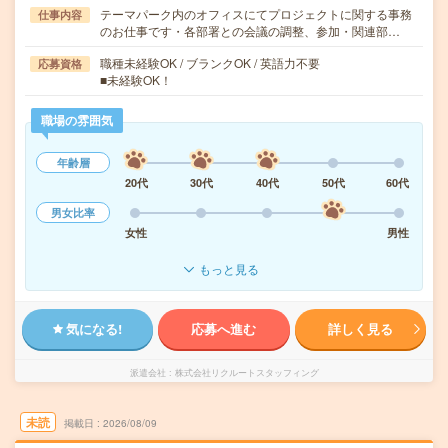
テーマパーク内のオフィスにてプロジェクトに関する事務
仕事内容
のお仕事です・各部署との会議の調整、参加・関連部…
職種未経験OK / ブランクOK / 英語力不要
応募資格
■未経験OK！
職場の雰囲気
年齢層
20代
30代
40代
50代
60代
男女比率
女性
男性
もっと見る
気になる!
応募へ進む
詳しく見る
派遣会社
株式会社リクルートスタッフィング
未読
掲載日
2026/08/09