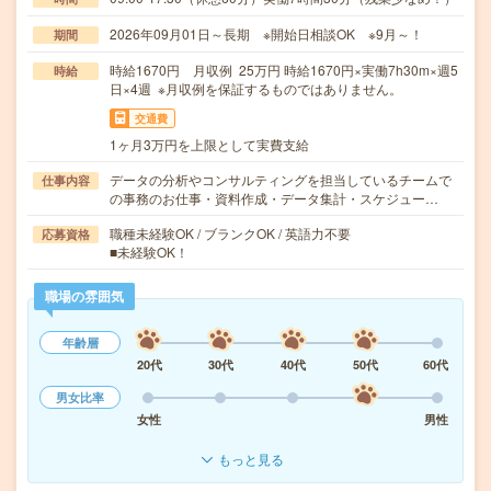
2026年09月01日～長期 ※開始日相談OK ※9月～！
期間
時給1670円 月収例 25万円 時給1670円×実働7h30m×週5
時給
日×4週 ※月収例を保証するものではありません。
交通費
1ヶ月3万円を上限として実費支給
データの分析やコンサルティングを担当しているチームで
仕事内容
の事務のお仕事・資料作成・データ集計・スケジュー…
職種未経験OK / ブランクOK / 英語力不要
応募資格
■未経験OK！
職場の雰囲気
年齢層
20代
30代
40代
50代
60代
男女比率
女性
男性
もっと見る