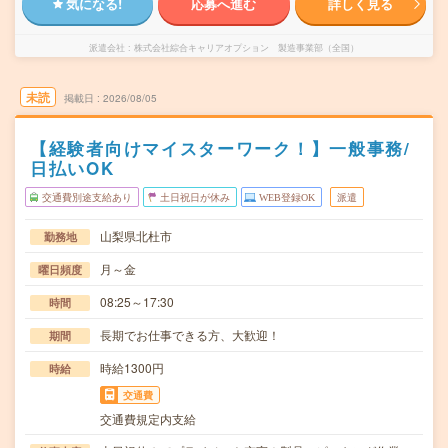
気になる!
応募へ進む
詳しく見る
派遣会社
株式会社綜合キャリアオプション 製造事業部（全国）
未読
掲載日
2026/08/05
【経験者向けマイスターワーク！】一般事務/
日払いOK
交通費別途支給あり
土日祝日が休み
WEB登録OK
派遣
山梨県北杜市
勤務地
月～金
曜日頻度
08:25～17:30
時間
長期でお仕事できる方、大歓迎！
期間
時給1300円
時給
交通費
交通費規定内支給