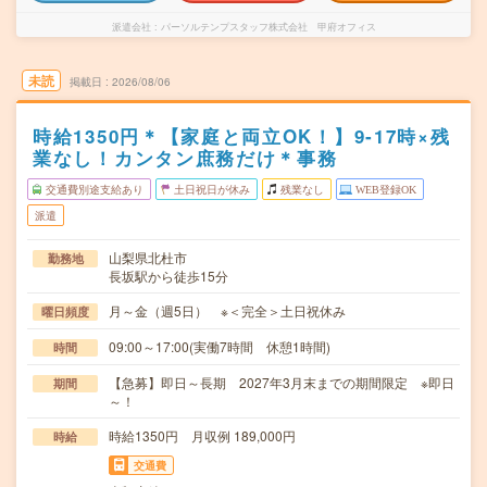
派遣会社
パーソルテンプスタッフ株式会社 甲府オフィス
未読
掲載日
2026/08/06
時給1350円＊【家庭と両立OK！】9‐17時×残
業なし！カンタン庶務だけ＊事務
交通費別途支給あり
土日祝日が休み
残業なし
WEB登録OK
派遣
山梨県北杜市
勤務地
長坂駅から徒歩15分
月～金（週5日） ※＜完全＞土日祝休み
曜日頻度
09:00～17:00(実働7時間 休憩1時間)
時間
【急募】即日～長期 2027年3月末までの期間限定 ※即日
期間
～！
時給1350円 月収例 189,000円
時給
交通費