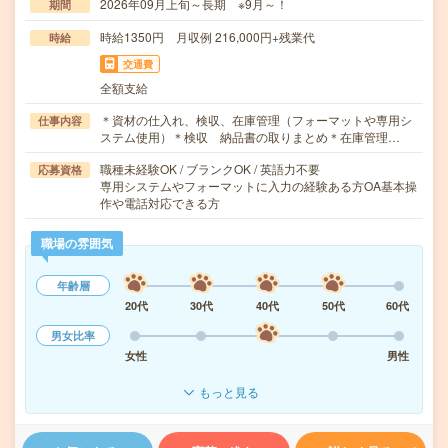
2026年09月上旬～長期 ※9月～！
期間
時給1350円 月収例 216,000円+残業代
時給
交通費
全額支給
＊資材の仕入れ、検収、在庫管理（フォーマットや専用シ
仕事内容
ステム使用）＊検収 納品書の取りまとめ＊在庫管理…
職種未経験OK / ブランクOK / 英語力不要
応募資格
専用システムやフォーマットに入力の経験ある方OA基本操
作や電話対応できる方
職場の雰囲気
年齢層
20代
30代
40代
50代
60代
男女比率
女性
男性
もっと見る