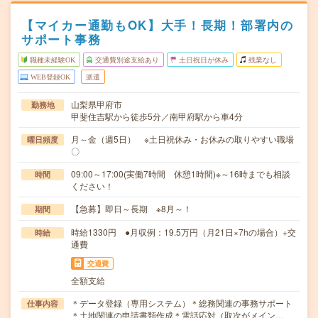
【マイカー通勤もOK】大手！長期！部署内の
サポート事務
職種未経験OK
交通費別途支給あり
土日祝日が休み
残業なし
WEB登録OK
派遣
山梨県甲府市
勤務地
甲斐住吉駅から徒歩5分／南甲府駅から車4分
月～金（週5日） ※土日祝休み・お休みの取りやすい職場
曜日頻度
〇
09:00～17:00(実働7時間 休憩1時間)※～16時までも相談
時間
ください！
【急募】即日～長期 ※8月～！
期間
時給1330円 ●月収例：19.5万円（月21日×7hの場合）+交
時給
通費
交通費
全額支給
＊データ登録（専用システム）＊総務関連の事務サポート
仕事内容
＊土地関連の申請書類作成＊電話応対（取次がメイン…