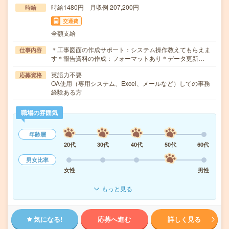
時給1480円 月収例 207,200円
時給
交通費
全額支給
＊工事図面の作成サポート：システム操作教えてもらえま
仕事内容
す＊報告資料の作成：フォーマットあり＊データ更新…
英語力不要
応募資格
OA使用（専用システム、Excel、メールなど）しての事務
経験ある方
職場の雰囲気
年齢層
20代
30代
40代
50代
60代
男女比率
女性
男性
もっと見る
気になる!
応募へ進む
詳しく見る