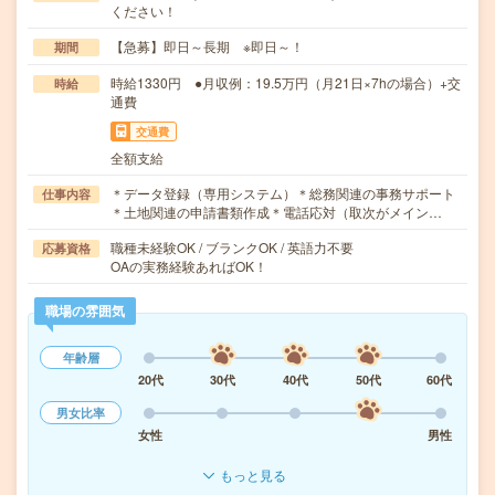
ください！
【急募】即日～長期 ※即日～！
期間
時給1330円 ●月収例：19.5万円（月21日×7hの場合）+交
時給
通費
交通費
全額支給
＊データ登録（専用システム）＊総務関連の事務サポート
仕事内容
＊土地関連の申請書類作成＊電話応対（取次がメイン…
職種未経験OK / ブランクOK / 英語力不要
応募資格
OAの実務経験あればOK！
職場の雰囲気
年齢層
20代
30代
40代
50代
60代
男女比率
女性
男性
もっと見る