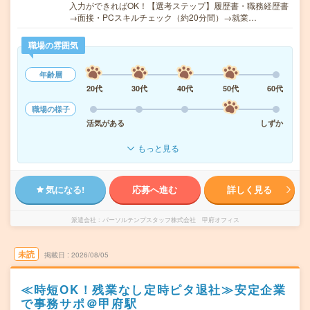
入力ができればOK！【選考ステップ】履歴書・職務経歴書
→面接・PCスキルチェック（約20分間）→就業…
職場の雰囲気
年齢層
20代
30代
40代
50代
60代
職場の様子
活気がある
しずか
もっと見る
気になる!
応募へ進む
詳しく見る
派遣会社
パーソルテンプスタッフ株式会社 甲府オフィス
未読
掲載日
2026/08/05
≪時短OK！残業なし定時ピタ退社≫安定企業
で事務サポ＠甲府駅