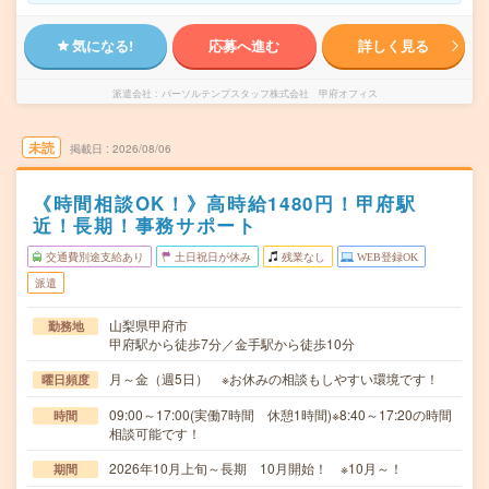
気になる!
応募へ進む
詳しく見る
派遣会社
パーソルテンプスタッフ株式会社 甲府オフィス
未読
掲載日
2026/08/06
《時間相談OK！》高時給1480円！甲府駅
近！長期！事務サポート
交通費別途支給あり
土日祝日が休み
残業なし
WEB登録OK
派遣
山梨県甲府市
勤務地
甲府駅から徒歩7分／金手駅から徒歩10分
月～金（週5日） ※お休みの相談もしやすい環境です！
曜日頻度
09:00～17:00(実働7時間 休憩1時間)※8:40～17:20の時間
時間
相談可能です！
2026年10月上旬～長期 10月開始！ ※10月～！
期間