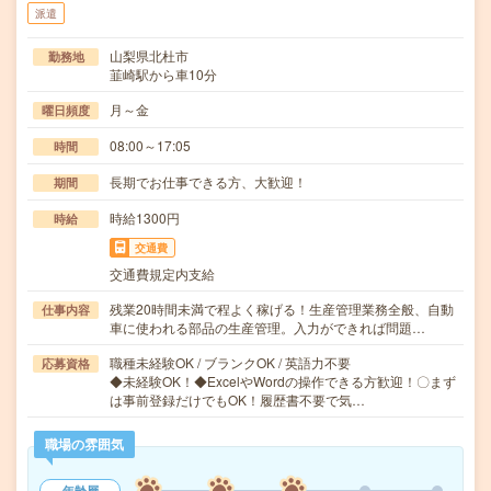
派遣
山梨県北杜市
勤務地
韮崎駅から車10分
月～金
曜日頻度
08:00～17:05
時間
長期でお仕事できる方、大歓迎！
期間
時給1300円
時給
交通費
交通費規定内支給
残業20時間未満で程よく稼げる！生産管理業務全般、自動
仕事内容
車に使われる部品の生産管理。入力ができれば問題…
職種未経験OK / ブランクOK / 英語力不要
応募資格
◆未経験OK！◆ExcelやWordの操作できる方歓迎！〇まず
は事前登録だけでもOK！履歴書不要で気…
職場の雰囲気
年齢層