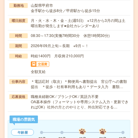
山梨県甲府市
勤務地
金手駅から徒歩8分／甲府駅から徒歩15分
月・火・水・木・金・土(週5日) ※12月から3月の間は土
曜日頻度
曜出勤が発生します●会社カレンダーあり
08:30～17:30(実働7時間30分 休憩1時間30分)
時間
2026年09月上旬～長期 ※9月～！
期間
時給1400円 月収例 210,000円
時給
交通費
全額支給
＊電話応対（取次）＊郵便局へ書類提出 官公庁への書類
仕事内容
提出 ＊徒歩・社有車利用もあり＊データ入力 書類…
職種未経験OK / ブランクOK / 英語力不要
応募資格
OA基本操作（フォーマットや専用システム入力・更新でき
ればOK）社外の方とのやりとり、外出対応できる…
職場の雰囲気
年齢層