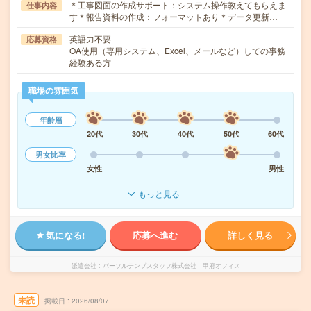
＊工事図面の作成サポート：システム操作教えてもらえま
仕事内容
す＊報告資料の作成：フォーマットあり＊データ更新…
英語力不要
応募資格
OA使用（専用システム、Excel、メールなど）しての事務
経験ある方
職場の雰囲気
年齢層
20代
30代
40代
50代
60代
男女比率
女性
男性
もっと見る
気になる!
応募へ進む
詳しく見る
派遣会社
パーソルテンプスタッフ株式会社 甲府オフィス
未読
掲載日
2026/08/07