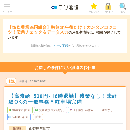
メニュー
気になる!
ログイン
検索
【笛吹農業協同組合】時短5h午後だけ！カンタンコツコ
ツ！伝票チェック＆データ入力
のお仕事情報は、掲載が終了して
います
掲載時の情報は、
ページ下部
からご覧いただけます。
お探しの条件に近い派遣のお仕事
未読
掲載日
2026/08/07
【高時給1500円×16時退勤】残業なし！未経
験OKの一般事務＊駐車場完備
職種未経験OK
交通費別途支給あり
土日祝日が休み
残業なし
WEB登録OK
派遣
山梨県笛吹市
勤務地