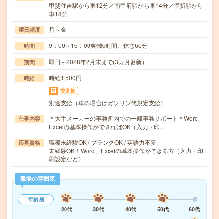
甲斐住吉駅から車12分／南甲府駅から車14分／酒折駅から
車18分
月～金
曜日頻度
9：00～16：00実働6時間、休憩60分
時間
即日～2028年2月末まで(3ヵ月更新）
期間
時給1,500円
時給
交通費
別途支給（車の場合はガソリン代規定支給）
＊大手メーカーの事務所内での一般事務サポート＊Word、
仕事内容
Excelの基本操作ができればOK（入力・印…
職種未経験OK / ブランクOK / 英語力不要
応募資格
未経験OK！Word、Excelの基本操作ができる方（入力・印
刷設定など）
職場の雰囲気
年齢層
20代
30代
40代
50代
60代