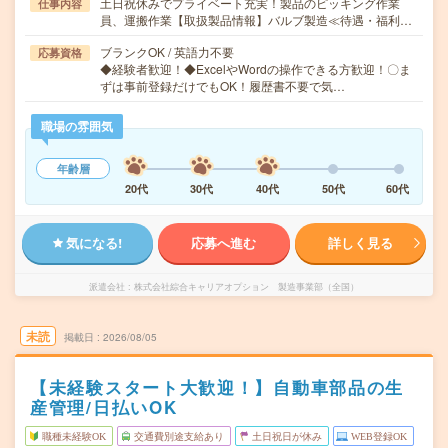
土日祝休みでプライベート充実！製品のピッキング作業
仕事内容
員、運搬作業【取扱製品情報】バルブ製造≪待遇・福利…
ブランクOK / 英語力不要
応募資格
◆経験者歓迎！◆ExcelやWordの操作できる方歓迎！〇ま
ずは事前登録だけでもOK！履歴書不要で気…
職場の雰囲気
年齢層
20代
30代
40代
50代
60代
気になる!
応募へ進む
詳しく見る
派遣会社
株式会社綜合キャリアオプション 製造事業部（全国）
未読
掲載日
2026/08/05
【未経験スタート大歓迎！】自動車部品の生
産管理/日払いOK
職種未経験OK
交通費別途支給あり
土日祝日が休み
WEB登録OK