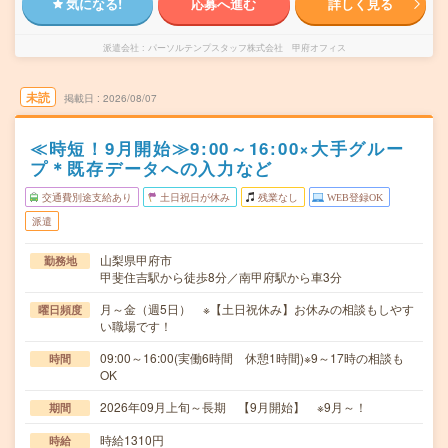
気になる!
応募へ進む
詳しく見る
派遣会社
パーソルテンプスタッフ株式会社 甲府オフィス
未読
掲載日
2026/08/07
≪時短！9月開始≫9:00～16:00×大手グルー
プ＊既存データへの入力など
交通費別途支給あり
土日祝日が休み
残業なし
WEB登録OK
派遣
山梨県甲府市
勤務地
甲斐住吉駅から徒歩8分／南甲府駅から車3分
月～金（週5日） ※【土日祝休み】お休みの相談もしやす
曜日頻度
い職場です！
09:00～16:00(実働6時間 休憩1時間)※9～17時の相談も
時間
OK
2026年09月上旬～長期 【9月開始】 ※9月～！
期間
時給1310円
時給