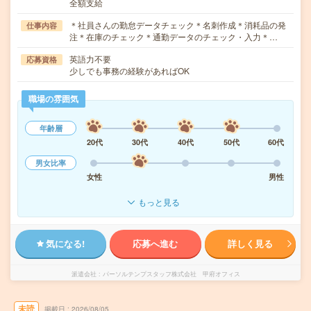
全額支給
＊社員さんの勤怠データチェック＊名刺作成＊消耗品の発
仕事内容
注＊在庫のチェック＊通勤データのチェック・入力＊…
英語力不要
応募資格
少しでも事務の経験があればOK
職場の雰囲気
年齢層
20代
30代
40代
50代
60代
男女比率
女性
男性
もっと見る
気になる!
応募へ進む
詳しく見る
派遣会社
パーソルテンプスタッフ株式会社 甲府オフィス
未読
掲載日
2026/08/05