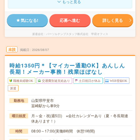
もっと見る
気になる!
応募へ進む
詳しく見る
派遣会社
パーソルテンプスタッフ株式会社 甲府オフィス
未読
掲載日
2026/08/07
時給1350円＊【マイカー通勤OK】あんしん
長期！メーカー事務！残業ほぼなし
職種未経験OK
交通費別途支給あり
土日祝日が休み
WEB登録OK
派遣
山梨県甲斐市
勤務地
韮崎駅から車9分
月～金・祝(週5日) ※会社カレンダーあり（夏・冬長期連
曜日頻度
休あります！）
08:00～17:00(実働8時間 休憩1時間)
時間