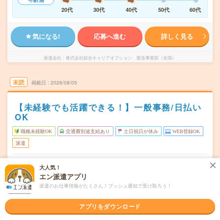
20代
30代
40代
50代
60代
気になる!
応募へ進む
詳しく見る
派遣会社
株式会社綜合キャリアオプション 製造事業部（全国）
未読
掲載日
2026/08/05
【未経験でも活躍できる！】一般事務/日払い
OK
職種未経験OK
交通費別途支給あり
土日祝日が休み
WEB登録OK
派遣
山梨県富士吉田市
勤務地
大人気！
寿駅から徒歩10分
エン派遣アプリ
月～金
派遣のお仕事情報がたくさん！プッシュ通知で受け取ろう！
曜日頻度
08:30～17:00
時間
アプリをダウンロード
長期でお仕事できる方、大歓迎！
期間