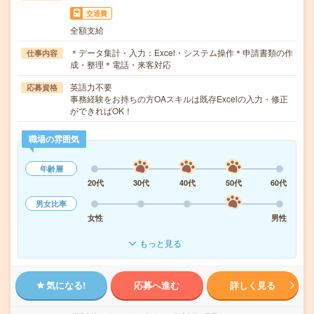
交通費
全額支給
＊データ集計・入力：Excel・システム操作＊申請書類の作
仕事内容
成・整理＊電話・来客対応
英語力不要
応募資格
事務経験をお持ちの方OAスキルは既存Excelの入力・修正
ができればOK！
職場の雰囲気
年齢層
20代
30代
40代
50代
60代
男女比率
女性
男性
もっと見る
気になる!
応募へ進む
詳しく見る