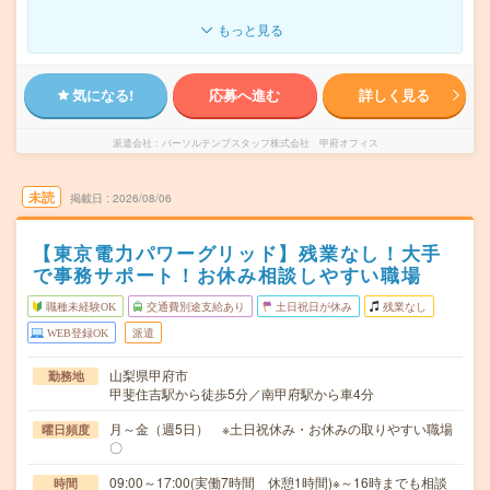
もっと見る
気になる!
応募へ進む
詳しく見る
派遣会社
パーソルテンプスタッフ株式会社 甲府オフィス
未読
掲載日
2026/08/06
【東京電力パワーグリッド】残業なし！大手
で事務サポート！お休み相談しやすい職場
職種未経験OK
交通費別途支給あり
土日祝日が休み
残業なし
WEB登録OK
派遣
山梨県甲府市
勤務地
甲斐住吉駅から徒歩5分／南甲府駅から車4分
月～金（週5日） ※土日祝休み・お休みの取りやすい職場
曜日頻度
〇
09:00～17:00(実働7時間 休憩1時間)※～16時までも相談
時間