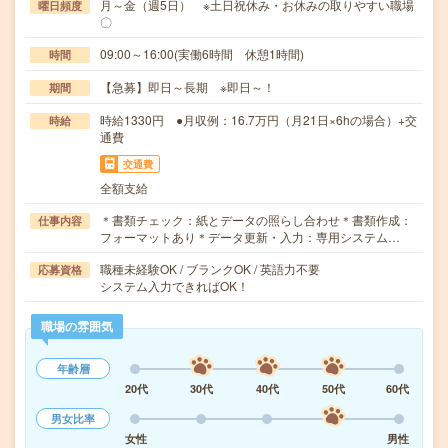
月～金（週5日） ※土日祝休み・お休みの取りやすい職場
曜日頻度
〇
09:00～16:00(実働6時間 休憩1時間)
時間
【急募】即日～長期 ※即日～！
期間
時給1330円 ●月収例：16.7万円（月21日×6hの場合）+交
時給
通費
交通費
全額支給
＊書類チェック：紙とデータの照らし合わせ＊書類作成：
仕事内容
フォーマットあり＊データ更新・入力：専用システム…
職種未経験OK / ブランクOK / 英語力不要
応募資格
システム入力できればOK！
職場の雰囲気
年齢層
20代
30代
40代
50代
60代
男女比率
女性
男性