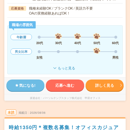
職種未経験OK / ブランクOK / 英語力不要
応募資格
OAの実務経験あればOK！
職場の雰囲気
年齢層
20代
30代
40代
50代
60代
男女比率
女性
男性
もっと見る
気になる!
応募へ進む
詳しく見る
派遣会社
パーソルテンプスタッフ株式会社 甲府オフィス
未読
掲載日
2026/08/06
時給1350円＊複数名募集！オフィスカジュア