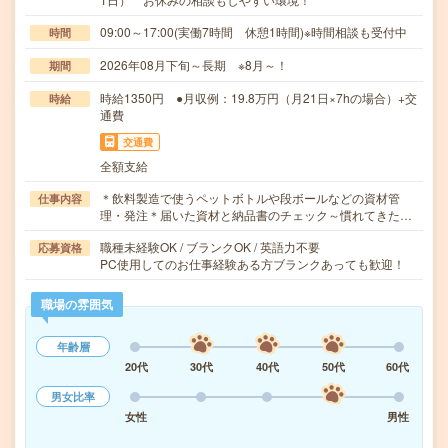
09:00～17:00(実働7時間 休憩1時間)※時間相談も受付中
時間
2026年08月下旬～長期 ※8月～！
期間
時給1350円 ●月収例：19.8万円（月21日×7hの場合）+交
時給
通費
交通費
全額支給
＊飲料製造で使うペットボトルや段ボールなどの資材管
仕事内容
理・発注＊届いた資材と納品書のチェック～慣れてきた…
職種未経験OK / ブランクOK / 英語力不要
応募資格
PC使用してのお仕事経験ある方ブランクあっても歓迎！
職場の雰囲気
年齢層
20代
30代
40代
50代
60代
男女比率
女性
男性