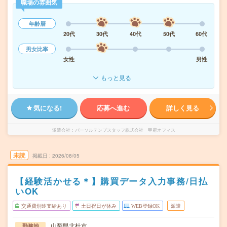
職場の雰囲気
年齢層
20代
30代
40代
50代
60代
男女比率
女性
男性
もっと見る
気になる!
応募へ進む
詳しく見る
派遣会社
パーソルテンプスタッフ株式会社 甲府オフィス
未読
掲載日
2026/08/05
【経験活かせる＊】購買データ入力事務/日払
いOK
交通費別途支給あり
土日祝日が休み
WEB登録OK
派遣
山梨県北杜市
勤務地