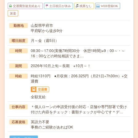
交通費別途支給あり
土日祝日が休み
残業なし
WEB登録OK
派遣
山梨県甲府市
勤務地
甲府駅から徒歩9分
月～金（週5日）
曜日頻度
08:30～17:00(実働7時間30分 休憩1時間)※9：00～・～
時間
16：00などの時短相談できま…
2026年10月上旬～長期 ※10月～！
期間
時給1310円 ●月収例：206.325円（月21日×7h30m）+交
時給
通費
交通費
全額支給
＊個人ローンの申請受付後の対応・店舗や専門部署で受け
仕事内容
付けた内容をチェック：書類チェックが中心です＊デ…
英語力不要
応募資格
事務のご経験があればOK