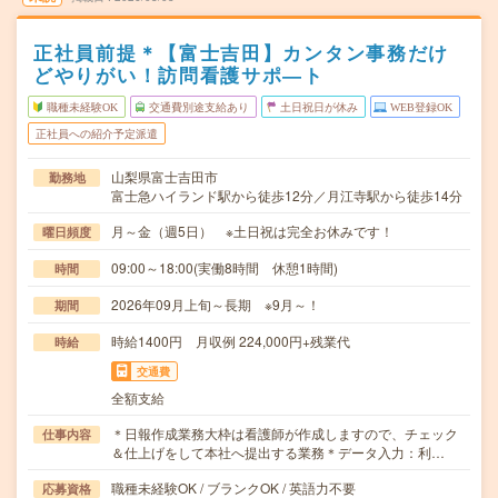
正社員前提＊【富士吉田】カンタン事務だけ
どやりがい！訪問看護サポ―ト
職種未経験OK
交通費別途支給あり
土日祝日が休み
WEB登録OK
正社員への紹介予定派遣
山梨県富士吉田市
勤務地
富士急ハイランド駅から徒歩12分／月江寺駅から徒歩14分
月～金（週5日） ※土日祝は完全お休みです！
曜日頻度
09:00～18:00(実働8時間 休憩1時間)
時間
2026年09月上旬～長期 ※9月～！
期間
時給1400円 月収例 224,000円+残業代
時給
交通費
全額支給
＊日報作成業務大枠は看護師が作成しますので、チェック
仕事内容
＆仕上げをして本社へ提出する業務＊データ入力：利…
職種未経験OK / ブランクOK / 英語力不要
応募資格