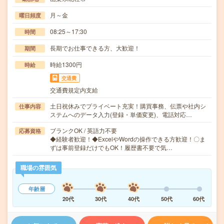
月～金
曜日頻度
08:25～17:30
時間
長期でお仕事できる方、大歓迎！
期間
時給1300円
時給
交通費
交通費規定内支給
土日祝休みでプライベート充実！購買事務、伝票や社内シ
仕事内容
ステムへのデータ入力(登録・単価変更)、電話対応…
ブランクOK / 英語力不要
応募資格
◆経験者歓迎！◆ExcelやWordの操作できる方歓迎！〇ま
ずは事前登録だけでもOK！履歴書不要で気…
職場の雰囲気
年齢層
20代
30代
40代
50代
60代