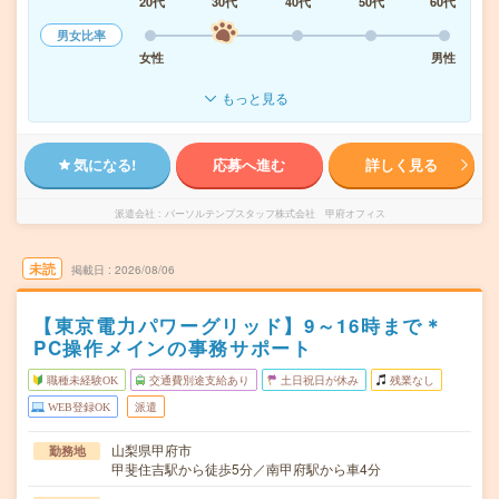
20代
30代
40代
50代
60代
男女比率
女性
男性
もっと見る
気になる!
応募へ進む
詳しく見る
派遣会社
パーソルテンプスタッフ株式会社 甲府オフィス
未読
掲載日
2026/08/06
【東京電力パワーグリッド】9～16時まで＊
PC操作メインの事務サポート
職種未経験OK
交通費別途支給あり
土日祝日が休み
残業なし
WEB登録OK
派遣
山梨県甲府市
勤務地
甲斐住吉駅から徒歩5分／南甲府駅から車4分