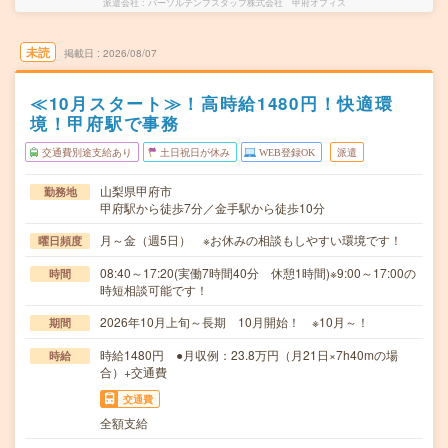
派遣会社
パーソルテンプスタッフ株式会社 甲府オフィス
未読
掲載日
2026/08/07
≪10月スタート≫！高時給1480円！快適環
境！甲府駅で事務
交通費別途支給あり
土日祝日が休み
WEB登録OK
派遣
山梨県甲府市
勤務地
甲府駅から徒歩7分／金手駅から徒歩10分
月～金（週5日） ※お休みの相談もしやすい環境です！
曜日頻度
08:40～17:20(実働7時間40分 休憩1時間)※9:00～17:00の
時間
時短相談可能です！
2026年10月上旬～長期 10月開始！ ※10月～！
期間
時給1480円 ●月収例：23.8万円（月21日×7h40mの場
時給
合）+交通費
交通費
全額支給