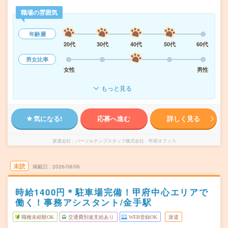
職場の雰囲気
年齢層
20代
30代
40代
50代
60代
男女比率
女性
男性
もっと見る
気になる!
応募へ進む
詳しく見る
派遣会社
パーソルテンプスタッフ株式会社 甲府オフィス
未読
掲載日
2026/08/06
時給1400円＊駐車場完備！甲府中心エリアで
働く！事務アシスタント/金手駅
職種未経験OK
交通費別途支給あり
WEB登録OK
派遣