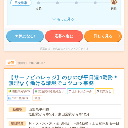
男女比率
女性
男性
もっと見る
気になる!
応募へ進む
詳しく見る
派遣会社
株式会社スタッフ・アクティオ
未読
掲載日
2026/08/07
【サーフビバレッジ】のびのび平日週4勤務＊
無理なく働ける環境でコツコツ事務
職種未経験OK
交通費別途支給あり
土日祝日が休み
残業なし
WEB登録OK
派遣
山梨県甲州市
勤務地
塩山駅から車5分／東山梨駅から車12分
月・火・水・木・金(週4日) ※週4勤務（土日祝休み＆平日
曜日頻度
1日） お休みの相談もしやすい環境！