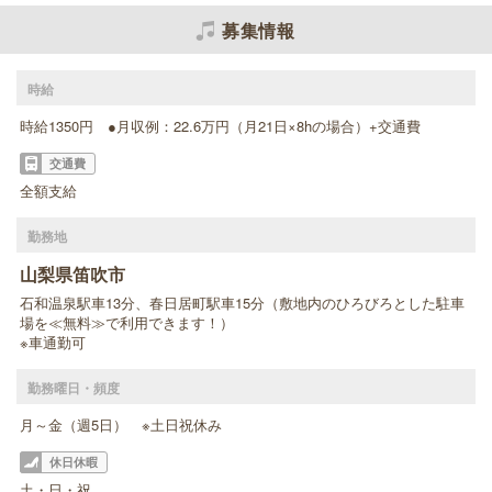
募集情報
時給
時給1350円 ●月収例：22.6万円（月21日×8hの場合）+交通費
交通費
全額支給
勤務地
山梨県笛吹市
石和温泉駅車13分、春日居町駅車15分（敷地内のひろびろとした駐車
場を≪無料≫で利用できます！）
※車通勤可
勤務曜日・頻度
月～金（週5日） ※土日祝休み
休日休暇
土・日・祝