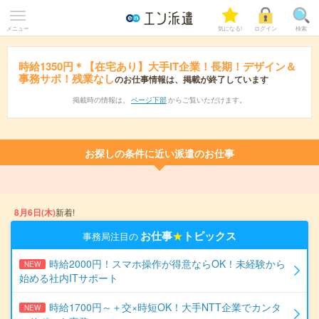
メニュー
気になる!
ログイン
検索
時給1350円＊【在宅あり】大手IT企業！長期！デザイン＆
事務サポ！残業なし
のお仕事情報は、掲載が終了しています
掲載時の情報は、
ページ下部
からご覧いただけます。
お探しの条件に近い派遣のお仕事
8月6日(木)
新着!
お仕事
★
トピックス
事務局注目の
時給2000円！スマホ操作が得意ならOK！未経験から
NEW
始める社内ITサポート
時給1700円～＋交×時短OK！大手NTT企業でカンタ
NEW