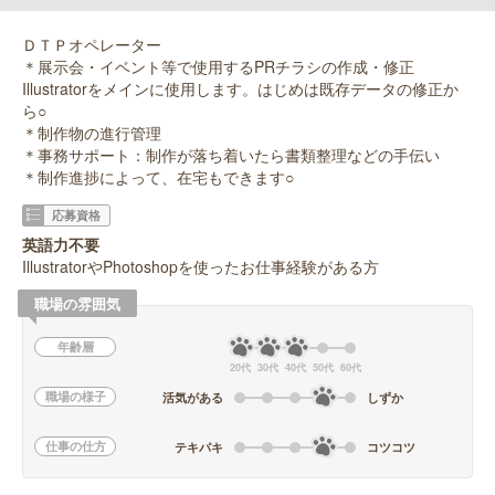
ＤＴＰオペレーター
＊展示会・イベント等で使用するPRチラシの作成・修正
Illustratorをメインに使用します。はじめは既存データの修正か
ら○
＊制作物の進行管理
＊事務サポート：制作が落ち着いたら書類整理などの手伝い
＊制作進捗によって、在宅もできます○
応募資格
英語力不要
IllustratorやPhotoshopを使ったお仕事経験がある方
職場の雰囲気
年齢層
20代
30代
40代
50代
60代
職場の様子
活気がある
しずか
仕事の仕方
テキパキ
コツコツ