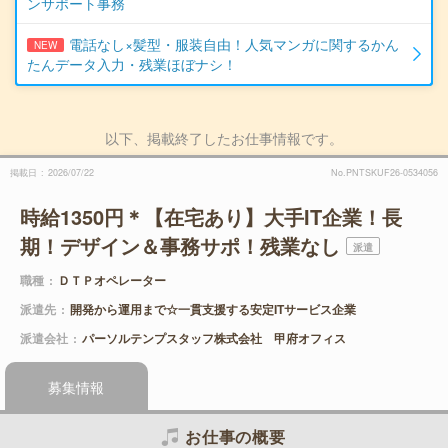
ンサポート事務
電話なし×髪型・服装自由！人気マンガに関するかん
NEW
たんデータ入力・残業ほぼナシ！
以下、掲載終了したお仕事情報です。
掲載日
2026/07/22
No.PNTSKUF26-0534056
時給1350円＊【在宅あり】大手IT企業！長
期！デザイン＆事務サポ！残業なし
派遣
職種
ＤＴＰオペレーター
派遣先
開発から運用まで☆一貫支援する安定ITサービス企業
派遣会社
パーソルテンプスタッフ株式会社 甲府オフィス
募集情報
お仕事の概要