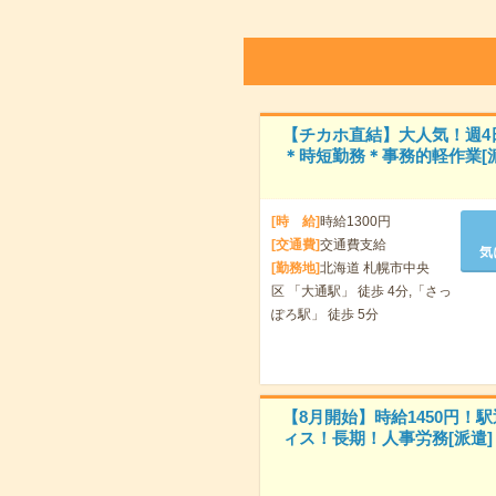
【チカホ直結】大人気！週4
＊時短勤務＊事務的軽作業[派
[時 給]
時給1300円
[交通費]
交通費支給
気
[勤務地]
北海道 札幌市中央
区 「大通駅」 徒歩 4分,「さっ
ぽろ駅」 徒歩 5分
【8月開始】時給1450円！
ィス！長期！人事労務[派遣]