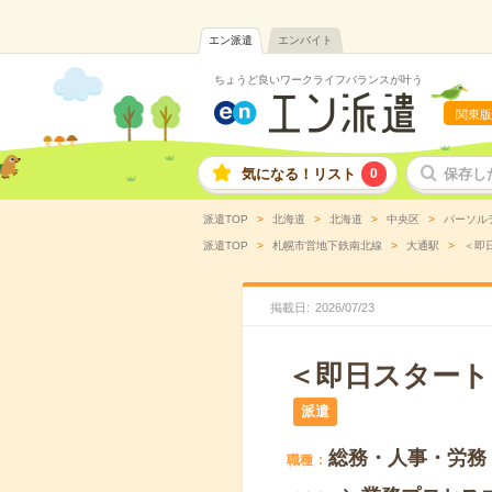
エン派遣
エンバイト
ちょうど良いワークライフバランスが叶う
関東版
気になる！リスト
0
保存し
派遣TOP
北海道
北海道
中央区
パーソル
派遣TOP
札幌市営地下鉄南北線
大通駅
＜即
掲載日
2026
/
07
/
23
＜即日スタート
派遣
総務・人事・労務
職種