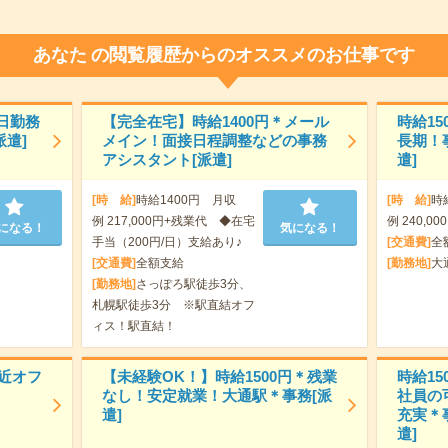
あなた
の閲覧履歴からのオススメのお仕事です
日勤務
【完全在宅】時給1400円＊メール
時給15
遣]
メイン！面接日程調整などの事務
長期！
アシスタント[派遣]
遣]
[時 給]
時給1400円 月収
[時 給]
時
例 217,000円+残業代 ◆在宅
例 240,00
になる！
気になる！
手当（200円/日）支給あり♪
[交通費]
全
[交通費]
全額支給
[勤務地]
大
[勤務地]
さっぽろ駅徒歩3分、
札幌駅徒歩3分 ※駅直結オフ
ィス！駅直結！
駅近オフ
【未経験OK！】時給1500円＊残業
時給15
なし！安定就業！大通駅＊事務[派
社員の
遣]
充実＊
遣]