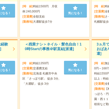
[時 給]
時給1500円 月収
[時 給]
時
例 240,000円
[交通費]
全
になる！
気になる！
[交通費]
全額支給
[勤務地]
さ
[勤務地]
大通駅徒歩7分
札幌駅徒歩
未経験
＜残業ナシ＞ネイル・髪色自由！1
3ヵ月
]
0時Startの事務＠駅直結[派遣]
おばあ
遣]
[時 給]
時給1350円
[時 給]
無
[交通費]
交通費支給
0円～168
になる！
気になる！
[勤務地]
北海道 札幌市中央
時給1550円
区 「さっぽろ駅」 徒歩 3分,
以上：時給1
「大通駅」 徒歩 3分
[交通費]
全
[勤務地]
【
っぽろ・円
園・西１１
校前など勤