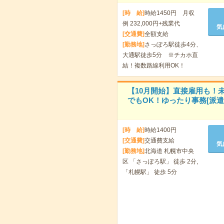
[時 給]
時給1450円 月収
例 232,000円+残業代
気
[交通費]
全額支給
[勤務地]
さっぽろ駅徒歩4分、
大通駅徒歩5分 ※チカホ直
結！複数路線利用OK！
【10月開始】直接雇用も！
でもOK！ゆったり事務[派遣
[時 給]
時給1400円
[交通費]
交通費支給
気
[勤務地]
北海道 札幌市中央
区 「さっぽろ駅」 徒歩 2分,
「札幌駅」 徒歩 5分