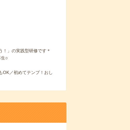
う！」の実践型研修です＊
生○
もOK／初めてテンプ！おし