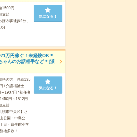
給1500円
額支給
気になる！
っぽろ駅徒歩2分、
3分
で71万円稼ぐ！未経験OK＊
ちゃんのお話相手など＊[派
資格の方：時給135
7円 / 介護福祉士：
気になる！
～1937円 / 初任者
450円～1812円
額支給
札幌市中央区】さ
山公園・中島公
丁目・資生館小学
務地多数！