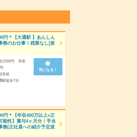
00円＊【大通駅 】あんしん
事務のお仕事！残業なし[派
給1500円 月収
0円
気になる！
額支給
通駅徒歩7分
00円＊【年収400万以上×正
可能性】賞与4ヶ月分！手当
事務[正社員への紹介予定派